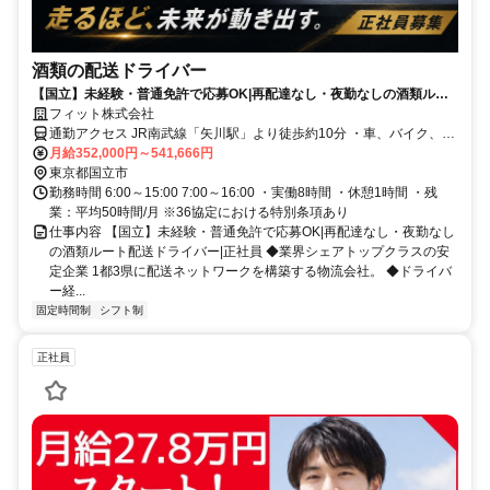
酒類の配送ドライバー
【国立】未経験・普通免許で応募OK|再配達なし・夜勤なしの酒類ルー
ト配送ドライバー|正社員
フィット株式会社
通勤アクセス JR南武線「矢川駅」より徒歩約10分 ・車、バイク、自
転車通勤OK ※従業員駐車場あり ・転勤なし
月給352,000円～541,666円
東京都国立市
勤務時間 6:00～15:00 7:00～16:00 ・実働8時間 ・休憩1時間 ・残
業：平均50時間/月 ※36協定における特別条項あり
仕事内容 【国立】未経験・普通免許で応募OK|再配達なし・夜勤なし
の酒類ルート配送ドライバー|正社員 ◆業界シェアトップクラスの安
定企業 1都3県に配送ネットワークを構築する物流会社。 ◆ドライバ
ー経...
固定時間制
シフト制
正社員