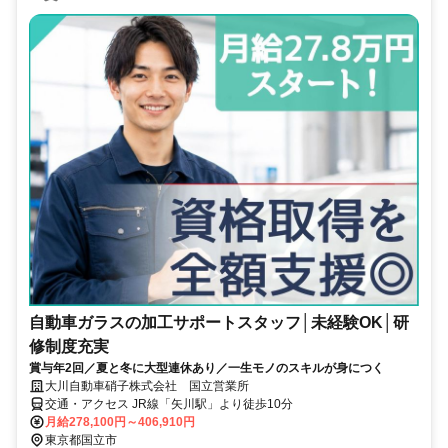
自動車ガラスの加工サポートスタッフ│未経験OK│研
修制度充実
賞与年2回／夏と冬に大型連休あり／一生モノのスキルが身につく
大川自動車硝子株式会社 国立営業所
交通・アクセス JR線「矢川駅」より徒歩10分
月給278,100円～406,910円
東京都国立市