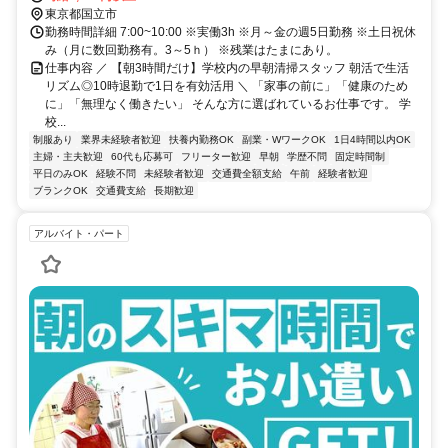
東京都国立市
勤務時間詳細 7:00~10:00 ※実働3h ※月～金の週5日勤務 ※土日祝休
み（月に数回勤務有。3～5ｈ） ※残業はたまにあり。
仕事内容 ／ 【朝3時間だけ】学校内の早朝清掃スタッフ 朝活で生活
リズム◎10時退勤で1日を有効活用 ＼ 「家事の前に」「健康のため
に」「無理なく働きたい」 そんな方に選ばれているお仕事です。 学
校...
制服あり
業界未経験者歓迎
扶養内勤務OK
副業・WワークOK
1日4時間以内OK
主婦・主夫歓迎
60代も応募可
フリーター歓迎
早朝
学歴不問
固定時間制
平日のみOK
経験不問
未経験者歓迎
交通費全額支給
午前
経験者歓迎
ブランクOK
交通費支給
長期歓迎
アルバイト・パート