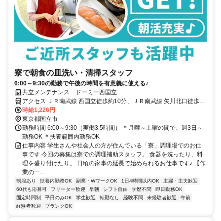
寮で朝食の皿洗い・清掃スタッフ
6:00～9:30の勤務で午後の時間を有意義に使える♪
共立メンテナンス ドーミー西国立
アクセス ＪＲ南武線 西国立徒歩約10分、ＪＲ南武線 矢川北口徒歩約
15分、ＪＲ中央本線 国立南口徒歩約20分
時給1,226円
東京都国立市
勤務時間 6:00～9:30（実働3.5時間） ＊月曜～土曜の間で、週3日～
勤務OK ＊扶養範囲内勤務OK
仕事内容 学生さんや社会人の方が住んでいる「寮」調理場でのお仕
事です 今回の募集は寮での調理補助スタッフ。 食器を洗ったり、料
理を盛り付けたり。 日頃の家事の延長で始められるお仕事です♪ 【作
業の一...
制服あり
扶養内勤務OK
副業・WワークOK
1日4時間以内OK
主婦・主夫歓迎
60代も応募可
フリーター歓迎
早朝
シフト自由
学歴不問
即日勤務OK
固定時間制
平日のみOK
学生歓迎
転勤なし
経験不問
未経験者歓迎
午前
経験者歓迎
ブランクOK