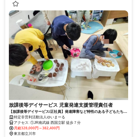
放課後等デイサービス 児童発達支援管理責任者
【放課後等デイサービス/正社員】発達障害など特性のある子どもたちの
発達段階や特性に合わせ、社会性や自立性を育むためのトレーニングサ
特定非営利活動法人ゆいまーる
ポート！☆シフト柔軟に対応します☆髪色,髪型,服装自由
アクセス: ①JR南武線 西国立駅 徒歩７分
月給328,000円～382,400円
東京都立川市