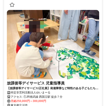
放課後等デイサービス 児童指導員
【放課後等デイサービス/正社員】発達障害など特性のある子どもたちの
発達段階や特性に合わせ、社会性や自立性を育むためのトレーニングサ
特定非営利活動法人ゆいまーる
ポート！☆児童指導員未経験者・ブランクある方も歓迎！☆シフト柔軟
アクセス: ①JR南武線 西国立駅 徒歩７分
に対応します☆髪色,髪型,服装自由
月給250,000円～300,000円
東京都立川市