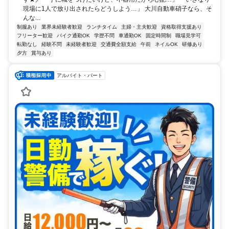
現場に1人で放り出されたらどうしよう…」 大川自動車硝子なら、そ
んな...
制服あり
業界未経験者歓迎
ランチタイム
主婦・主夫歓迎
資格取得支援あり
フリーター歓迎
バイク通勤OK
学歴不問
車通勤OK
固定時間制
職場見学可
転勤なし
経験不問
未経験者歓迎
交通費全額支給
午前
ネイルOK
研修あり
夕方
賞与あり
アルバイト・パート