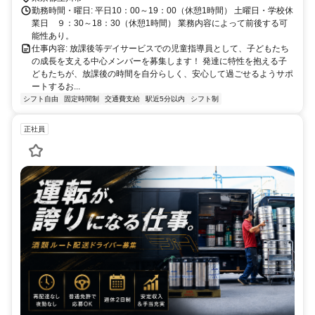
勤務時間・曜日: 平日10：00～19：00（休憩1時間） 土曜日・学校休
業日 ９：30～18：30（休憩1時間） 業務内容によって前後する可
能性あり。
仕事内容: 放課後等デイサービスでの児童指導員として、子どもたち
の成長を支える中心メンバーを募集します！ 発達に特性を抱える子
どもたちが、放課後の時間を自分らしく、安心して過ごせるようサポ
ートするお...
シフト自由
固定時間制
交通費支給
駅近5分以内
シフト制
正社員