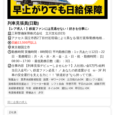
列車見張員(日勤)
【レア求人！】鉄道ファンには見逃せない！好きを仕事に♪
三和警備保障株式会社 立川支社(023)
アクセス 国立市西2丁目付近現場により異なる/直行直帰/勤務地相談
可■電話面接■来社不要
日給13,500円以上
東京都国立市
勤務時間 実働時間：8時間/日 平均勤務日数：1ヶ月あたり12日～22
日 ・勤務曜日：月・火・水・木・金・土・日・祝 ・勤務時間： [1]
08:00～17:00 ・最低勤務日数（週）：3日 ...
仕事内容 【列車見張デビューしませんか？】入社祝い金5万円♪給料
当日入金可♪ ＼ 鉄道ファン必見！ ／ あなたの鉄道愛が ((ゝω・)9’ 列
車の安全運行を支える力に！！ ”鉄道好き”なら持ってて損...
制服あり
業界未経験者歓迎
副業・WワークOK
土日祝のみOK
週1シフト提出
資格取得支援あり
フリーター歓迎
シフト自由
学歴不問
平日のみOK
経験不問
未経験者歓迎
午前
経験者歓迎
ネイルOK
週払いOK
即日払いOK
有資格者歓迎
研修あり
夕方
同じ企業の求人
正社員