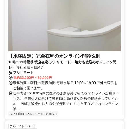
【水曜固定】完全在宅のオンライン問診医師
10時〜19時勤務/完全在宅(フルリモート)・地方も歓迎のオンライン問診
業務
一般社団法人博愛会
フルリモート
日給32,000円～80,000円
勤務時間・曜日: ✅勤務時間 毎週水曜日 10:00～19:00 ※他の曜日も
ご相談に乗れます。
仕事内容: スキマ時間に医師の診察が受けられる オンライン診療サー
ビス。 事業拡大に向けて患者様に 高品質な医療の提供をしていくた
め、 医師の皆様のお力添えが必要です！ ご自宅などでのオンライン
診...
シフト自由
フルリモート
残業なし
アルバイト・パート