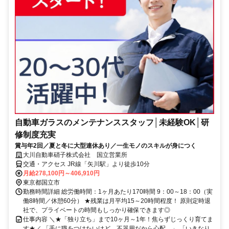
自動車ガラスのメンテナンススタッフ│未経験OK│研
修制度充実
賞与年2回／夏と冬に大型連休あり／一生モノのスキルが身につく
大川自動車硝子株式会社 国立営業所
交通・アクセス JR線「矢川駅」より徒歩10分
月給278,100円～406,910円
東京都国立市
勤務時間詳細 総労働時間：1ヶ月あたり170時間 9：00～18：00（実
働8時間／休憩60分） ★残業は月平均15～20時間程度！ 原則定時退
社で、プライベートの時間もしっかり確保できます◎
仕事内容 ＼★「独り立ち」まで10ヶ月～1年！焦らずじっくり育てま
す★／ 「手に職をつけたいけど、不器用だから心配…」 「いきなり