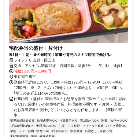
宅配弁当の盛付・片付け
週1日～！朝～昼の短時間！家事や育児のスキマ時間で働ける♪
ライフデリ 立川・国立店
交通・アクセス JR南武線「西国立駅」徒歩4分、「矢川駅」徒歩18
分、JR中央線「立川駅」徒歩19分 ★バイク通勤可・車通勤応相談
時給1,226円～1,400円
東京都立川市
勤務時間詳細 (1)9:00~13:00⇒時給1226円～ (2)9:00~12:00⇒時給
1250円～ ※（2）のみ（20分くらいの運転あり） ⭐週1日～OK! ＼
｢平日のみ｣｢土日のみ｣の勤務も...
仕事内容 ＜盛付＞ 調理済みのお惣菜を湯煎で温めて お弁当箱に詰め
るだけ♪ 調理ナシの簡単軽作業！料理経験不問です ＜片付＞ 回収し
たお弁当容器の洗浄など 片づけなどをお任せします！ 【普段の家
事...
業界未経験者歓迎
扶養内勤務OK
社員登用あり
週1日からOK
副業・WワークOK
1日4時間以内OK
土日祝のみOK
主婦・主夫歓迎
フリーター歓迎
バイク通勤OK
早朝
シフト自由
学歴不問
平日のみOK
学生歓迎
転勤なし
経験不問
未経験者歓迎
午前
経験者歓迎