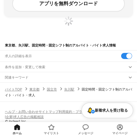
アプリを無料ダウンロード
東京都、矢川駅、固定時間・固定シフト制のアルバイト・バイト求人情報
求人の詳細を表示
条件を追加・変更して検索
市区町村を追加・変更
関連キーワード
完全在宅ワーク 全国
シール貼り 在宅
現在地周辺
ガチャガチャ
犬カフェ
東京都
駅を追加・変更
バイトTOP
東京都
国立市
矢川駅
固定時間・固定シフト制のアルバ
東京都
すべて
イト・バイト・求人
東京23区
すべて
職種を追加・変更
JR東海道本線(東京～熱海)
千代田区
中央区
港区
新宿区
文京区
台東区
墨田区
江東区
品川区
目黒区
大田区
東京駅
新橋駅
品川駅
飲食・フードサービス
世田谷区
渋谷区
中野区
杉並区
豊島区
北区
荒川区
板橋区
練馬区
足立区
葛飾区
特徴を追加・変更
新着求人を受け取る
飲食・フードサービス
江戸川区
すべて
ヘルプ・お問い合わせ
サイトマップ
利用規約・プライバシーポリシー
JR山手線
ホールスタッフ
キッチンスタッフ
皿洗い・洗い場
精肉・鮮魚加工
給食調理
人気
[企業]求人広告の掲載相談
大崎駅
五反田駅
目黒駅
恵比寿駅
渋谷駅
原宿駅
代々木駅
新宿駅
新大久保駅
八王子市
立川市
武蔵野市
三鷹市
青梅市
府中市
昭島市
調布市
町田市
小金井市
雇用形態を追加・変更
パン屋（ベーカリー）
フードカウンター販売員
バー（BAR）・バーテンダー
日払いOK
高校生歓迎
学生歓迎
深夜の仕事
髪型・髪色自由
ひげOK
ネイルOK
高田馬場駅
目白駅
池袋駅
大塚駅
巣鴨駅
駒込駅
田端駅
西日暮里駅
日暮里駅
鶯谷駅
小平市
日野市
東村山市
国分寺市
国立市
福生市
狛江市
東大和市
清瀬市
飲食店補助（開店・閉店準備）
飲食店（店長・マネージャー）
ピアスOK
アルバイト・パート
履歴書不要
オープニングスタッフ
留学生・外国人活躍中
上野駅
御徒町駅
秋葉原駅
神田駅
東京駅
有楽町駅
新橋駅
浜松町駅
田町駅
東久留米市
武蔵村山市
多摩市
稲城市
羽村市
あきる野市
西東京市
大島町
利島村
都道府県を変更
営業・販売
勤務期間
正社員
高輪ゲートウェイ駅
品川駅
ホーム
マイリスト
メッセージ
マイページ
新島村
神津島村
三宅村
御蔵島村
八丈町
青ヶ島村
小笠原村
西多摩郡
営業・販売
すべて
短期
契約社員
単発・1日OK
長期
期間限定（春夏冬休み等）