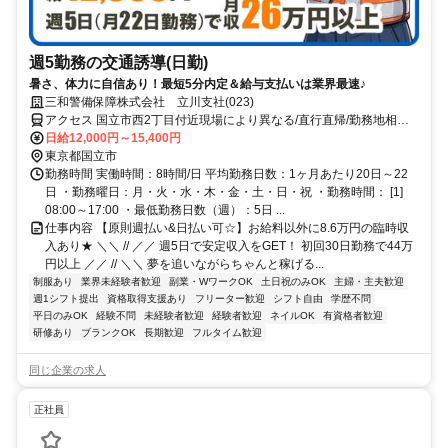
週5勤務の交通誘導(日勤)
暑さ、体力に自信あり！最短5分内定＆給与支払いは業界最速♪
三和警備保障株式会社 立川支社(023)
アクセス 国立市西2丁目付近現場により異なる/直行直帰/勤務地相談
可■電話面接■来社不要
日給12,000円～15,400円
東京都国立市
勤務時間 実働時間：8時間/日 平均勤務日数：1ヶ月あたり20日～22
日 ・勤務曜日：月・火・水・木・金・土・日・祝 ・勤務時間： [1]
08:00～17:00 ・最低勤務日数（週）：5日 ...
仕事内容 【原則週払い&日払い可☆】お給料以外に8.6万円の臨時収
入あり★ ＼＼ // ／／ 週5日で安定収入をGET！ 初回30日勤務で44万
円以上 ／／ // ＼＼ 夢を追いながらちゃんと稼げる...
制服あり
業界未経験者歓迎
副業・WワークOK
土日祝のみOK
主婦・主夫歓迎
週1シフト提出
資格取得支援あり
フリーター歓迎
シフト自由
学歴不問
平日のみOK
経験不問
未経験者歓迎
経験者歓迎
ネイルOK
有資格者歓迎
研修あり
ブランクOK
長期歓迎
フルタイム歓迎
同じ企業の求人
正社員