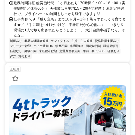
勤務時間詳細 総労働時間：1ヶ月あたり170時間 9：00～18：00（実
働8時間／休憩60分） ★残業は月平均15～20時間程度！ 原則定時退
社で、プライベートの時間もしっかり確保できます◎
仕事内容 ＼★「独り立ち」まで10ヶ月～1年！焦らずじっくり育てま
す★／ 「手に職をつけたいけど、不器用だから心配…」 「いきなり
現場に1人で放り出されたらどうしよう…」 大川自動車硝子なら、そ
んな...
制服あり
業界未経験者歓迎
ランチタイム
主婦・主夫歓迎
資格取得支援あり
フリーター歓迎
バイク通勤OK
学歴不問
車通勤OK
固定時間制
職場見学可
転勤なし
経験不問
未経験者歓迎
交通費全額支給
午前
ネイルOK
研修あり
夕方
賞与あり
正社員