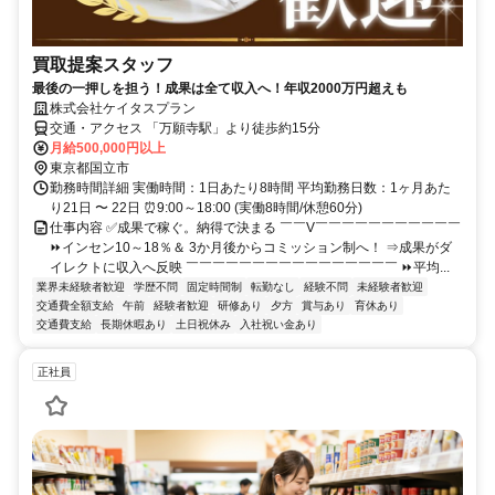
買取提案スタッフ
最後の一押しを担う！成果は全て収入へ！年収2000万円超えも
株式会社ケイタスプラン
交通・アクセス 「万願寺駅」より徒歩約15分
月給500,000円以上
東京都国立市
勤務時間詳細 実働時間：1日あたり8時間 平均勤務日数：1ヶ月あた
り21日 〜 22日 ⏰9:00～18:00 (実働8時間/休憩60分)
仕事内容 ✅成果で稼ぐ。納得で決まる ￣￣V￣￣￣￣￣￣￣￣￣￣￣
⏩インセン10～18％＆ 3か月後からコミッション制へ！ ⇒成果がダ
イレクトに収入へ反映 ￣￣￣￣￣￣￣￣￣￣￣￣￣￣￣￣ ⏩平均...
業界未経験者歓迎
学歴不問
固定時間制
転勤なし
経験不問
未経験者歓迎
交通費全額支給
午前
経験者歓迎
研修あり
夕方
賞与あり
育休あり
交通費支給
長期休暇あり
土日祝休み
入社祝い金あり
正社員