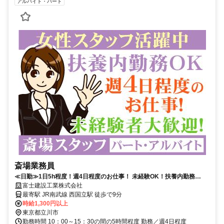
アルバイト・パート
斎場業務員
≪日勤≫1日5h程度！週4日程度のお仕事！ 未経験OK！扶養内勤務
OK！ プライベートも充実！
富士建設工業株式会社
最寄駅 JR南武線 西国立駅 徒歩で9分
時給1,300円以上
東京都立川市
勤務時間 10：00～15：30の間の5時間程度 勤務／週4日程度