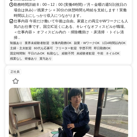
勤務時間詳細 8：00～12：00 (実働4時間) ✅月～金曜の週5日(祝日の
場合は休み) ✅残業ナシ ⭐ 30分の休憩時間も時給を支給します！実働
時間以上にしっかり収入につながります。
仕事内容 午前だけ働いて午後は自由。家庭との両立やWワークにも人
気のお仕事です。国立IC近くにある、キレイなオフィスビルが職場。
＜仕事内容＞ オフィスビル内の ・掃除機掛け ・床清掃 ・トイレ清
掃...
制服あり
業界未経験者歓迎
扶養内勤務OK
副業・WワークOK
1日4時間以内OK
主婦・主夫歓迎
60代も応募可
フリーター歓迎
学歴不問
即日勤務OK
固定時間制
平日のみOK
転勤なし
経験不問
未経験者歓迎
午前
ネイルOK
残業なし
研修あり
賞与あり
正社員