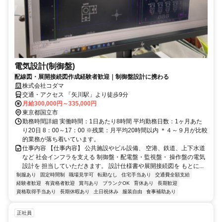
電気設計(制御盤)
配線図・展開接続図作成経験者歓迎｜制御盤設計に携わる
株式会社コダマ
交通・アクセス 「矢川駅」より徒歩9分
月給300,000円～335,000円
東京都国立市
勤務時間詳細 実働時間：1日あたり8時間 平均勤務日数：1ヶ月あた
り20日 8：00～17：00 ※残業：月平均20時間以内 ＊４～９月が比較
的業務が落ち着いています。
仕事内容 【仕事内容】 公共施設やビル設備、 空港、鉄道、上下水道
など 社会インフラを支える 制御盤・配電盤・監視盤・ 操作盤の電気
設計を 担当していただきます。 設計仕様書や展開接続図を もとに...
制服あり
固定時間制
職場見学可
転勤なし
住宅手当あり
交通費全額支給
経験者歓迎
有資格者歓迎
賞与あり
ブランクOK
育休あり
長期歓迎
資格取得手当あり
長期休暇あり
土日祝休み
服装自由
食事補助あり
正社員