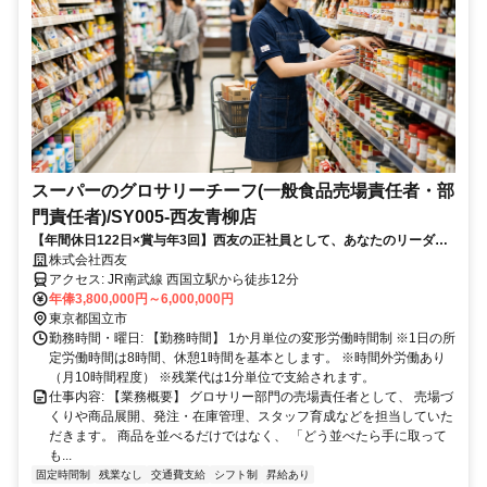
スーパーのグロサリーチーフ(一般食品売場責任者・部
門責任者)/SY005-西友青柳店
【年間休日122日×賞与年3回】西友の正社員として、あなたのリーダー
経験を活かしませんか？
株式会社西友
アクセス: JR南武線 西国立駅から徒歩12分
年俸3,800,000円～6,000,000円
東京都国立市
勤務時間・曜日: 【勤務時間】 1か月単位の変形労働時間制 ※1日の所
定労働時間は8時間、休憩1時間を基本とします。 ※時間外労働あり
（月10時間程度） ※残業代は1分単位で支給されます。
仕事内容: 【業務概要】 グロサリー部門の売場責任者として、 売場づ
くりや商品展開、発注・在庫管理、スタッフ育成などを担当していた
だきます。 商品を並べるだけではなく、 「どう並べたら手に取って
も...
固定時間制
残業なし
交通費支給
シフト制
昇給あり