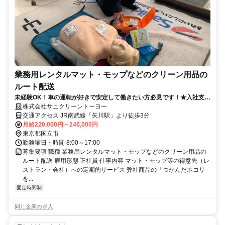
業務用レンタルマット・モップなどのクリーン用品の
ルート配送
未経験OK！車の運転が好きで安定して働きたい方必見です！★入社支度
金50,000円支給（規定あり）
株式会社サニクリーントーヨー
交通アクセス JR南武線「矢川駅」より徒歩3分
月給220,000円～246,000円
東京都国立市
勤務曜日・時間 8:00～17:00
募集要項 職種 業務用レンタルマット・モップなどのクリーン用品の
ルート配送 雇用形態 正社員 仕事内容 マット・モップ等の得意先（レ
ストラン・会社）への定期的サービス 弊社商品の「つかんだホコリ
を...
固定時間制
同じ企業の求人