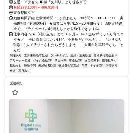
交通・アクセス JR線「矢川駅」より徒歩10分
月給278,100円～406,910円
東京都国立市
勤務時間詳細 総労働時間：1ヶ月あたり170時間 9：00～18：00（実
働8時間／休憩60分） ★残業は月平均15～20時間程度！ 原則定時退
社で、プライベートの時間もしっかり確保できます◎
仕事内容 ＼★「独り立ち」まで10ヶ月～1年！焦らずじっくり育てま
す★／ 「手に職をつけたいけど、不器用だから心配…」 「いきなり
現場に1人で放り出されたらどうしよう…」 大川自動車硝子なら、そ
んな...
制服あり
業界未経験者歓迎
ランチタイム
主婦・主夫歓迎
資格取得支援あり
フリーター歓迎
バイク通勤OK
学歴不問
車通勤OK
固定時間制
職場見学可
転勤なし
経験不問
未経験者歓迎
交通費全額支給
午前
ネイルOK
研修あり
夕方
賞与あり
業務委託