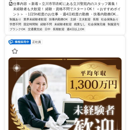
仕事内容 ＜新着＞立川市羽衣町にある立川聖苑内のスタッフ募集！
未経験者も大歓迎！ 経験・資格不問でスタートOK！ ＜おすすめポイ
ント＞ ・1日5h程度のお仕事 ・週4日程度の勤務 ・扶養内勤務OK...
制服あり
業界未経験者歓迎
扶養内勤務OK
主婦・主夫歓迎
長期
社会保険あり
学歴不問
固定時間制
経験不問
未経験者歓迎
残業なし
社会保険完備
制服貸与
ブランクOK
交通費支給
日中
長期歓迎
週4日以上OK
正社員