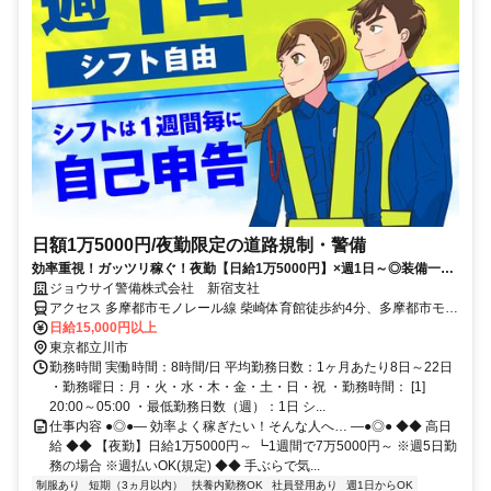
日額1万5000円/夜勤限定の道路規制・警備
効率重視！ガッツリ稼ぐ！夜勤【日給1万5000円】×週1日～◎装備一式
無料＆家賃無料の寮完備
ジョウサイ警備株式会社 新宿支社
アクセス 多摩都市モノレール線 柴崎体育館徒歩約4分、多摩都市モノ
レール線 立川南徒歩約16分、多摩都市モノレール線 甲州街道徒歩約
日給15,000円以上
16分 柴崎体育館駅周辺/直行直帰OK
東京都立川市
勤務時間 実働時間：8時間/日 平均勤務日数：1ヶ月あたり8日～22日
・勤務曜日：月・火・水・木・金・土・日・祝 ・勤務時間： [1]
20:00～05:00 ・最低勤務日数（週）：1日 シ...
仕事内容 ●◎●― 効率よく稼ぎたい！そんな人へ… ―●◎● ◆◆ 高日
給 ◆◆ 【夜勤】日給1万5000円～ ┗1週間で7万5000円～ ※週5日勤
務の場合 ※週払いOK(規定) ◆◆ 手ぶらで気...
制服あり
短期（3ヵ月以内）
扶養内勤務OK
社員登用あり
週1日からOK