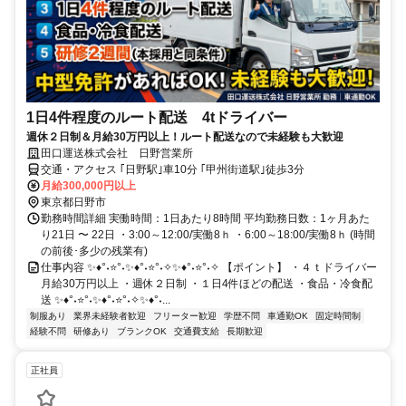
1日4件程度のルート配送 4tドライバー
週休２日制＆月給30万円以上！ルート配送なので未経験も大歓迎
田口運送株式会社 日野営業所
交通・アクセス ｢日野駅｣車10分 ｢甲州街道駅｣徒歩3分
月給300,000円以上
東京都日野市
勤務時間詳細 実働時間：1日あたり8時間 平均勤務日数：1ヶ月あた
り21日 〜 22日 ・3:00～12:00/実働8ｈ ・6:00～18:00/実働8ｈ (時間
の前後･多少の残業有)
仕事内容 ✨♦°˖⭐°˖✨♦°˖⭐°˖✧✨♦°˖⭐°˖✧ 【ポイント】 ・４ｔドライバー
月給30万円以上 ・週休２日制 ・１日4件ほどの配送 ・食品・冷食配
送 ✨♦°˖⭐°˖✨♦°˖⭐°˖✧✨♦°˖...
制服あり
業界未経験者歓迎
フリーター歓迎
学歴不問
車通勤OK
固定時間制
経験不問
研修あり
ブランクOK
交通費支給
長期歓迎
正社員