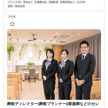
ブランクOK
育休あり
交通費支給
長期歓迎
長期休暇あり
ひげOK
髪型・髪色自由
正社員
葬祭ディレクター(葬祭プランナー)/家族葬などのセレ