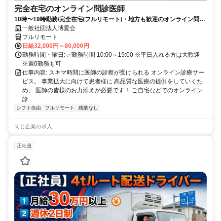
完全在宅のオンライン問診医師
10時〜19時勤務/完全在宅(フルリモート)・地方も歓迎のオンライン問診
業務
一般社団法人博愛会
フルリモート
日給32,000円～80,000円
勤務時間・曜日: ✅勤務時間 10:00～19:00 ※平日入れる方は大歓迎
※週0勤務も可
仕事内容: スキマ時間に医師の診察が受けられる オンライン診療サー
ビス。 事業拡大に向けて患者様に 高品質な医療の提供をしていくた
め、 医師の皆様のお力添えが必要です！ ご自宅などでのオンライン
診...
シフト自由
フルリモート
残業なし
同じ企業の求人
正社員