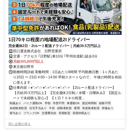
1日70キロ程度の地場配送2tドライバー
完全週休2日・2tルート配送ドライバー｜月給30.5万円以上
田口運送株式会社 日野営業所
交通・アクセス ｢日野駅｣車10分 ｢甲州街道駅｣徒歩3分
月給305,000円以上
東京都日野市
勤務時間詳細 実働時間：1日あたり8時間 平均勤務日数：1ヶ月あた
り20日 〜 23日 4:00～14:00 早朝スタートなので、 午後の時間を有効
に使えます。
仕事内容 ✨♦°˖⭐°˖✨♦°˖⭐°˖✧✨♦°˖⭐°˖✧ 【2tルート配送ドライバー】
【月給30.5万円以上】 【完全週休2日制／水曜・日曜休み】 【固定ル
ートで未経験も安心♪】 【１日７０キロ程度...
制服あり
バイク通勤OK
早朝
学歴不問
車通勤OK
固定時間制
経験不問
未経験者歓迎
住宅手当あり
午前
経験者歓迎
夜間
有資格者歓迎
研修あり
賞与あり
ブランクOK
交通費支給
長期歓迎
長期休暇あり
同じ企業の求人