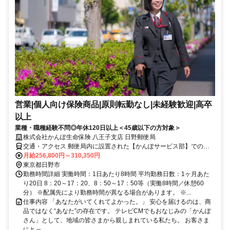
営業|個人向け保険商品|原則転勤なし|未経験歓迎|高卒
以上
業種・職種経験不問◎年休120日以上＜45歳以下の方対象＞
株式会社かんぽ生命保険 八王子支店 日野郵便局
交通・アクセス 郵便局内に設置された【かんぽサービス部】での勤
務となります
月給256,800円～310,350円
東京都日野市
勤務時間詳細 実働時間：1日あたり8時間 平均勤務日数：1ヶ月あた
り20日 8：20～17：20、8：50～17：50等（実働8時間／休憩60
分） ※配属先により勤務時間が異なる場合があります。 ※...
仕事内容 「あなたがいてくれてよかった。」 安心を届けるのは、商
品ではなく“あなた”の存在です。 テレビCMでもおなじみの「かんぽ
さん」として、地域の皆さまから親しまれている私たち。 お客さま
にとっ...