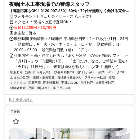
夜勤|土木工事現場での警備スタッフ
【電話応募もOK！0120-907-850】60代・70代が無理なく働ける完全自
由シフト♪日払いOK♪
フォルモントセキュリティサービス 八王子支社
アクセス ＊現場へは直行直帰OK＊
日給12,200円～13,700円
東京都日野市
勤務時間 実働時間：8時間/日 平均勤務日数：1ヶ月あたり1日～24日
・勤務曜日：月・火・水・木・金・土・日・祝 ・勤務時間： [1]
20:00～05:00 ・最低勤務日数（週）：1日 シ...
仕事内容 ～ 働く時間も休みも「あなた次第」の完全自由シフト！ ～
「月1日～」や「2週間に1回」、「土日だけ」など、ご希望を優先！
「今月は月1日だけ」「来週は連休が欲しい」もOK！ 無理なく...
制服あり
短期（3ヵ月以内）
扶養内勤務OK
週1日からOK
副業・WワークOK
土日祝のみOK
主婦・主夫歓迎
資格取得支援あり
フリーター歓迎
短期
シフト自由
学歴不問
固定時間制
平日のみOK
学生歓迎
未経験者歓迎
経験者歓迎
夜間
週払いOK
即日払いOK
同じ企業の求人
正社員