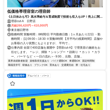
低価格帯理容室の理容師
《土日休みも可》高水準給与＆育成制度で技術も収入もUP！売上に関わ
らず毎月給与保障＋歩合あり！ノルマなし◎年4回昇給チャンス有
理容cut-A 日野店
月給266,420円～410,000円
東京都日野市
勤務時間 実働時間：8時間/日 平均勤務日数：1ヶ月あたり22日 ・勤
務時間： [1] 09:00～18:30 ※実働8時間 【月平均の残業時間】 店舗や
お客様の入り状態にもよりますが、 平均で...
仕事内容 全国で400店舗を展開中【理容cut-A】で理美容の施術をお
任せします。 ＊レジ、掃除 ＊シャンプー ＊顔剃り ＊カット ＊カラ
ー、パーマ など ＜一日の流れ＞- 9:00… 出勤、店舗...
業界未経験者歓迎
資格取得支援あり
バイク通勤OK
車通勤OK
固定時間制
職場見学可
研修あり
ブランクOK
育休あり
交通費支給
寮・社宅あり
アルバイト・パート