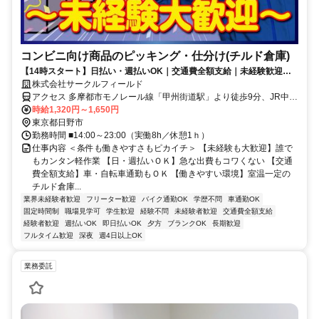
コンビニ向け商品のピッキング・仕分け(チルド倉庫)
【14時スタート】日払い・週払いOK｜交通費全額支給｜未経験歓迎｜
学生スタッフさん活躍中
株式会社サークルフィールド
アクセス 多摩都市モノレール線「甲州街道駅」より徒歩9分、JR中央
線「日野駅」より徒歩17分。立川市や八王子市、多摩市などの近隣エ
時給1,320円～1,650円
リアから通勤している派遣スタッフも多数在籍しています。中央線や
東京都日野市
京王線沿線、多摩モノレールを利用しての通勤も非常に便利です！車
勤務時間 ■14:00～23:00（実働8h／休憩1ｈ）
やバイク通勤も歓迎します（規定支給）
仕事内容 ＜条件も働きやすさもピカイチ＞ 【未経験も大歓迎】誰で
もカンタン軽作業 【日・週払いＯＫ】急な出費もコワくない 【交通
費全額支給】車・自転車通勤もＯＫ 【働きやすい環境】室温一定の
チルド倉庫...
業界未経験者歓迎
フリーター歓迎
バイク通勤OK
学歴不問
車通勤OK
固定時間制
職場見学可
学生歓迎
経験不問
未経験者歓迎
交通費全額支給
経験者歓迎
週払いOK
即日払いOK
夕方
ブランクOK
長期歓迎
フルタイム歓迎
深夜
週4日以上OK
業務委託