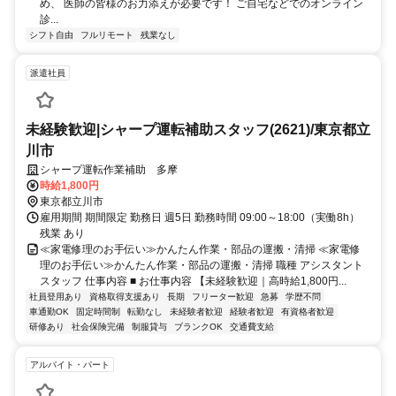
め、 医師の皆様のお力添えが必要です！ ご自宅などでのオンライン
診...
シフト自由
フルリモート
残業なし
派遣社員
未経験歓迎|シャープ運転補助スタッフ(2621)/東京都立
川市
シャープ運転作業補助 多摩
時給1,800円
東京都立川市
雇用期間 期間限定 勤務日 週5日 勤務時間 09:00～18:00（実働8h）
残業 あり
≪家電修理のお手伝い≫かんたん作業・部品の運搬・清掃 ≪家電修
理のお手伝い≫かんたん作業・部品の運搬・清掃 職種 アシスタント
スタッフ 仕事内容 ■ お仕事内容 【未経験歓迎｜高時給1,800円...
社員登用あり
資格取得支援あり
長期
フリーター歓迎
急募
学歴不問
車通勤OK
固定時間制
転勤なし
未経験者歓迎
経験者歓迎
有資格者歓迎
研修あり
社会保険完備
制服貸与
ブランクOK
交通費支給
アルバイト・パート