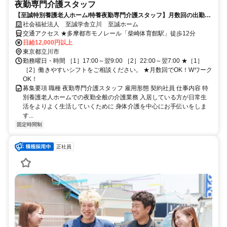
夜勤専門介護スタッフ
【至誠特別養護老人ホーム/特養夜勤専門介護スタッフ】月数回の出勤で
OK！マイペースに働けます！
社会福祉法人 至誠学舎立川 至誠ホーム
交通アクセス ★多摩都市モノレール「柴崎体育館駅」徒歩12分
日給12,000円以上
東京都立川市
勤務曜日・時間 ［1］17:00～翌9:00 ［2］22:00～翌7:00 ★［1］
［2］働きやすいシフトをご相談ください。 ★月数回でOK！Wワーク
OK！
募集要項 職種 夜勤専門介護スタッフ 雇用形態 契約社員 仕事内容 特
別養護老人ホームでの夜勤全般の介護業務 入居している方が日常生
活をよりよく生活していくために 身体介護を中心にお手伝いをしま
す...
固定時間制
正社員