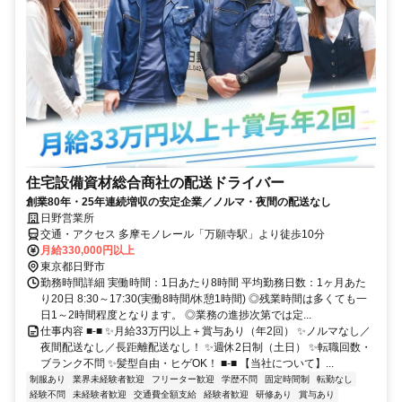
住宅設備資材総合商社の配送ドライバー
創業80年・25年連続増収の安定企業／ノルマ・夜間の配送なし
日野営業所
交通・アクセス 多摩モノレール「万願寺駅」より徒歩10分
月給330,000円以上
東京都日野市
勤務時間詳細 実働時間：1日あたり8時間 平均勤務日数：1ヶ月あた
り20日 8:30～17:30(実働8時間/休憩1時間) ◎残業時間は多くても一
日1～2時間程度となります。 ◎業務の進捗次第では定...
仕事内容 ■-■ ✨月給33万円以上＋賞与あり（年2回） ✨ノルマなし／
夜間配送なし／長距離配送なし！ ✨週休2日制（土日） ✨転職回数・
ブランク不問 ✨髪型自由・ヒゲOK！ ■-■ 【当社について】...
制服あり
業界未経験者歓迎
フリーター歓迎
学歴不問
固定時間制
転勤なし
経験不問
未経験者歓迎
交通費全額支給
経験者歓迎
研修あり
賞与あり