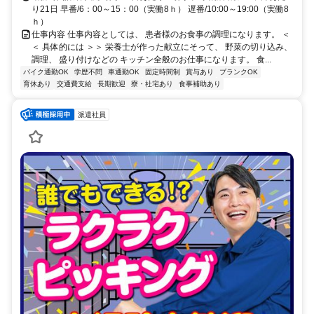
り21日 早番/6：00～15：00（実働8ｈ） 遅番/10:00～19:00（実働8
ｈ）
仕事内容 仕事内容としては、 患者様のお食事の調理になります。 ＜
＜ 具体的には ＞＞ 栄養士が作った献立にそって、 野菜の切り込み、
調理、 盛り付けなどの キッチン全般のお仕事になります。 食...
バイク通勤OK
学歴不問
車通勤OK
固定時間制
賞与あり
ブランクOK
育休あり
交通費支給
長期歓迎
寮・社宅あり
食事補助あり
派遣社員