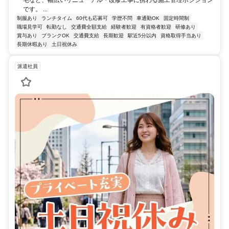
です。 ...
制服あり
ランチタイム
60代も応募可
学歴不問
車通勤OK
固定時間制
職場見学可
転勤なし
交通費全額支給
経験者歓迎
有資格者歓迎
研修あり
賞与あり
ブランクOK
交通費支給
長期歓迎
駅近5分以内
資格取得手当あり
長期休暇あり
土日祝休み
派遣社員