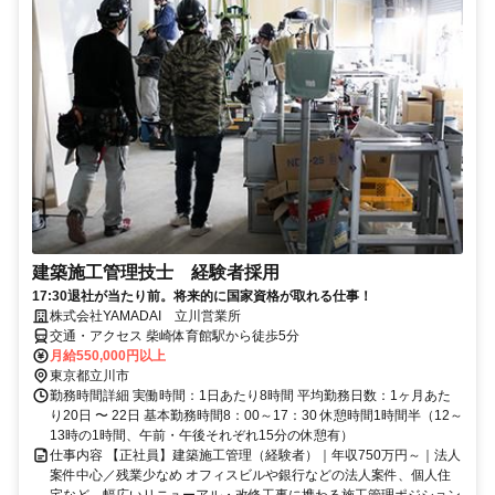
建築施工管理技士 経験者採用
17:30退社が当たり前。将来的に国家資格が取れる仕事！
株式会社YAMADAI 立川営業所
交通・アクセス 柴崎体育館駅から徒歩5分
月給550,000円以上
東京都立川市
勤務時間詳細 実働時間：1日あたり8時間 平均勤務日数：1ヶ月あた
り20日 〜 22日 基本勤務時間8：00～17：30 休憩時間1時間半（12～
13時の1時間、午前・午後それぞれ15分の休憩有）
仕事内容 【正社員】建築施工管理（経験者）｜年収750万円～｜法人
案件中心／残業少なめ オフィスビルや銀行などの法人案件、個人住
宅など、幅広いリニューアル・改修工事に携わる施工管理ポジション