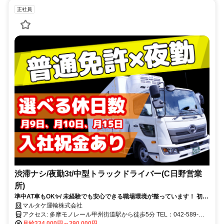
正社員
渋滞ナシ/夜勤3t/中型トラックドライバー(C日野営業
所)
準中AT車もOK✨/ 未経験でも安心できる職場環境が整っています！ 初め
てのトラックドライバーを目指しませんか？
マルタケ運輸株式会社
アクセス: 多摩モノレール甲州街道駅から徒歩5分 TEL：042-589-
6165 FAX：042-843-1153
月給334,000円～390,000円