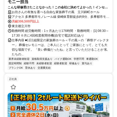
モニー担当
こんな研修受けたことなかった！この会社に決めてよかった！インセン
ティブがなくてホスピタリティ発揮。書類がなくても面接します！
お坊さんの有無を選べる自由な家族葬千の風 立川錦町ホール
アクセス 多摩都市モノレール線 柴崎体育館徒歩約9分、多摩都市モノ
レール線 甲州街道徒歩約15分、多摩都市モノレール線 立川南徒歩約
月給306,500円以上
17分
東京都立川市
勤務時間 総労働時間：1ヶ月あたり176時間 ・勤務時間： [1] 08:30～
17:30 ※月に4回程度夜間待機(自宅で電話対応)あり
仕事内容 ■1日1組限定の家族葬ホール＜千の風＞の「葬祭ディレクタ
ー」 葬儀セレモニーは、ご本人にとって ご家族にとって、とても大
切な場面です。 「良い葬儀だったね」と言っていただけることが 私
たちの...
業界未経験者歓迎
資格取得支援あり
バイク通勤OK
学歴不問
車通勤OK
固定時間制
経験不問
未経験者歓迎
経験者歓迎
研修あり
賞与あり
ブランクOK
育休あり
交通費支給
正社員