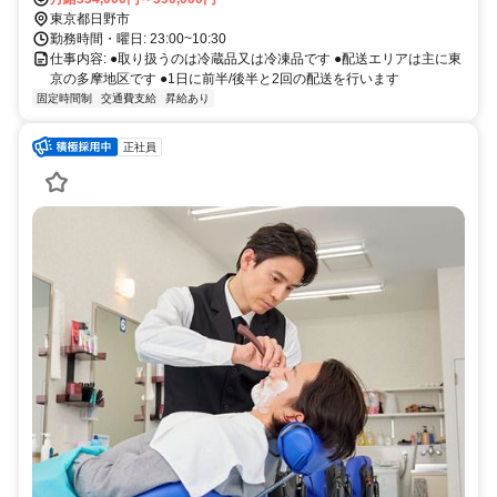
東京都日野市
勤務時間・曜日: 23:00~10:30
仕事内容: ●取り扱うのは冷蔵品又は冷凍品です ●配送エリアは主に東
京の多摩地区です ●1日に前半/後半と2回の配送を行います
固定時間制
交通費支給
昇給あり
正社員