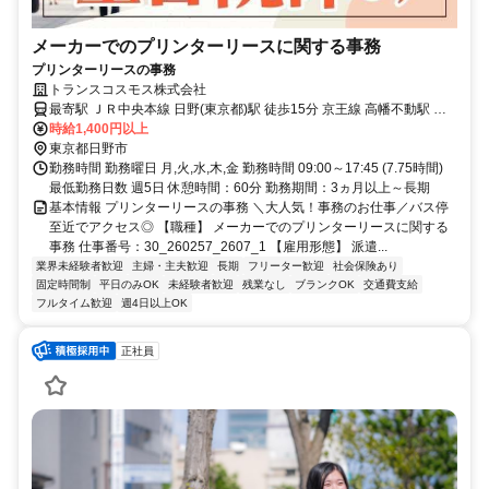
メーカーでのプリンターリースに関する事務
プリンターリースの事務
トランスコスモス株式会社
最寄駅 ＪＲ中央本線 日野(東京都)駅 徒歩15分 京王線 高幡不動駅 徒
歩20分 多摩モノレール 甲州街道駅 徒歩15分 京王線 高幡不動駅 バス
時給1,400円以上
10分
東京都日野市
勤務時間 勤務曜日 月,火,水,木,金 勤務時間 09:00～17:45 (7.75時間)
最低勤務日数 週5日 休憩時間：60分 勤務期間：3ヵ月以上～長期
基本情報 プリンターリースの事務 ＼大人気！事務のお仕事／バス停
至近でアクセス◎ 【職種】 メーカーでのプリンターリースに関する
事務 仕事番号：30_260257_2607_1 【雇用形態】 派遣...
業界未経験者歓迎
主婦・主夫歓迎
長期
フリーター歓迎
社会保険あり
固定時間制
平日のみOK
未経験者歓迎
残業なし
ブランクOK
交通費支給
フルタイム歓迎
週4日以上OK
正社員