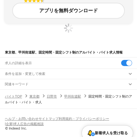
アプリを無料ダウンロード
東京都、甲州街道駅、固定時間・固定シフト制のアルバイト・バイト求人情報
求人の詳細を表示
条件を追加・変更して検索
市区町村を追加・変更
関連キーワード
完全在宅ワーク 全国
シール貼り 在宅
現在地周辺
ガチャガチャ
犬カフェ
東京都
駅を追加・変更
バイトTOP
東京都
日野市
甲州街道駅
固定時間・固定シフト制のア
東京都
すべて
ルバイト・バイト・求人
東京23区
すべて
職種を追加・変更
JR東海道本線(東京～熱海)
千代田区
中央区
港区
新宿区
文京区
台東区
墨田区
江東区
品川区
目黒区
大田区
東京駅
新橋駅
品川駅
飲食・フードサービス
世田谷区
渋谷区
中野区
杉並区
豊島区
北区
荒川区
板橋区
練馬区
足立区
葛飾区
特徴を追加・変更
飲食・フードサービス
江戸川区
すべて
ヘルプ・お問い合わせ
サイトマップ
利用規約・プライバシーポリシー
JR山手線
ホールスタッフ
キッチンスタッフ
皿洗い・洗い場
精肉・鮮魚加工
給食調理
人気
[企業]求人広告の掲載相談
大崎駅
五反田駅
目黒駅
恵比寿駅
渋谷駅
原宿駅
代々木駅
新宿駅
新大久保駅
八王子市
立川市
武蔵野市
三鷹市
青梅市
府中市
昭島市
調布市
町田市
小金井市
雇用形態を追加・変更
パン屋（ベーカリー）
フードカウンター販売員
バー（BAR）・バーテンダー
日払いOK
高校生歓迎
学生歓迎
深夜の仕事
髪型・髪色自由
ひげOK
ネイルOK
高田馬場駅
目白駅
池袋駅
大塚駅
巣鴨駅
駒込駅
田端駅
西日暮里駅
日暮里駅
鶯谷駅
小平市
日野市
東村山市
国分寺市
国立市
福生市
狛江市
東大和市
清瀬市
飲食店補助（開店・閉店準備）
飲食店（店長・マネージャー）
新着求人を受け取る
ピアスOK
アルバイト・パート
履歴書不要
オープニングスタッフ
留学生・外国人活躍中
上野駅
御徒町駅
秋葉原駅
神田駅
東京駅
有楽町駅
新橋駅
浜松町駅
田町駅
東久留米市
武蔵村山市
多摩市
稲城市
羽村市
あきる野市
西東京市
大島町
利島村
都道府県を変更