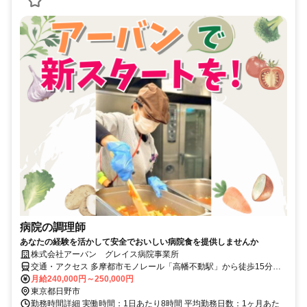
病院の調理師
あなたの経験を活かして安全でおいしい病院食を提供しませんか
株式会社アーバン グレイス病院事業所
交通・アクセス 多摩都市モノレール「高幡不動駅」から徒歩15分
（同駅から送迎バス運行）
月給240,000円～250,000円
東京都日野市
勤務時間詳細 実働時間：1日あたり8時間 平均勤務日数：1ヶ月あた