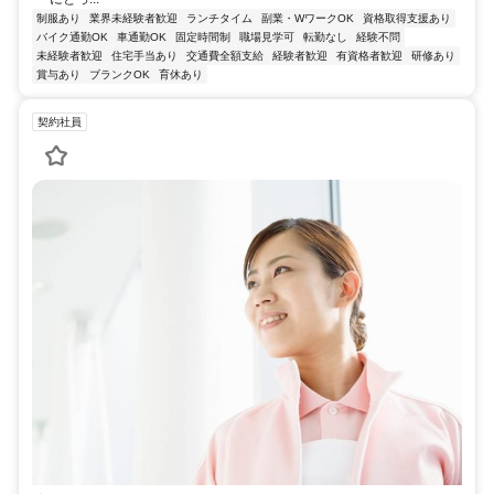
制服あり
業界未経験者歓迎
ランチタイム
副業・WワークOK
資格取得支援あり
バイク通勤OK
車通勤OK
固定時間制
職場見学可
転勤なし
経験不問
未経験者歓迎
住宅手当あり
交通費全額支給
経験者歓迎
有資格者歓迎
研修あり
賞与あり
ブランクOK
育休あり
契約社員