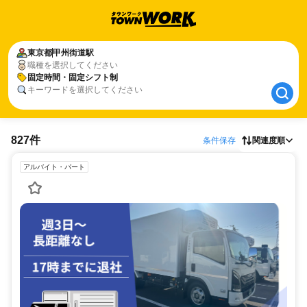
東京都
東京都
甲州街道駅
甲州街道駅
職種を選択してください
固定時間・固定シフト制
固定時間・固定シフト制
キーワードを選択してください
827件
条件保存
関連度順
アルバイト・パート