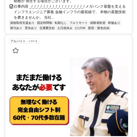
勤務が 発生する場合がございます。
仕事内容 _/_/_/_/_/_/_/_/_/_/_/_/_/_/_/_/_/_/ メガバンク基盤を支える
インフラエンジニア募集 金融インフラの最前線で、 本物の基盤技術
を磨きませんか。 当社...
資格取得支援あり
固定時間制
転勤なし
フルリモート
経験者歓迎
研修あり
賞与あり
育休あり
交通費支給
土日祝休み
ひげOK
髪型・髪色自由
アルバイト・パート