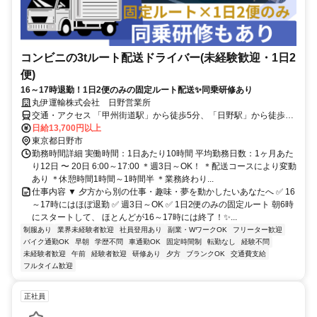
コンビニの3tルート配送ドライバー(未経験歓迎・1日2
便)
16～17時退勤！1日2便のみの固定ルート配送✨同乗研修あり
丸伊運輸株式会社 日野営業所
交通・アクセス 「甲州街道駅」から徒歩5分、「日野駅」から徒歩15
分
日給13,700円以上
東京都日野市
勤務時間詳細 実働時間：1日あたり10時間 平均勤務日数：1ヶ月あた
り12日 〜 20日 6:00～17:00 ＊週3日～OK！ ＊配送コースにより変動
あり ＊休憩時間1時間～1時間半 ＊業務終わり...
仕事内容 ▼ 夕方から別の仕事・趣味・夢を動かしたいあなたへ ✅ 16
～17時にはほぼ退勤 ✅ 週3日～OK ✅ 1日2便のみの固定ルート 朝6時
にスタートして、 ほとんどが16～17時には終了！✨...
制服あり
業界未経験者歓迎
社員登用あり
副業・WワークOK
フリーター歓迎
バイク通勤OK
早朝
学歴不問
車通勤OK
固定時間制
転勤なし
経験不問
未経験者歓迎
午前
経験者歓迎
研修あり
夕方
ブランクOK
交通費支給
フルタイム歓迎
正社員