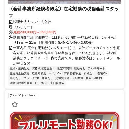
《会計事務所経験者限定》在宅勤務の税務会計スタッ
フ
税理士法人シン中央会計
フルリモート
月給280,000円～350,000円
勤務時間詳細 実働時間：1日あたり8時間 平均勤務日数：1ヶ月あた
り18日 〜 21日 【勤務時間】8:45~17:45(休憩60分)
仕事内容 完全在宅勤務(フルリモート)で、会計データのチェックや顧
客対応、決算書や申告書の作成業務を行っていただきます。 社内の
業務はクラウドサーバー内で完結でき、顧客対応はチャットやメール
が中心なの...
主婦・主夫歓迎
資格取得支援あり
固定時間制
転勤なし
フルリモート
交通費全額支給
経験者歓迎
ネイルOK
有資格者歓迎
研修あり
在宅OK
賞与あり
ブランクOK
育休あり
交通費支給
長期歓迎
駅近5分以内
資格取得手当あり
ピアスOK
土日祝休み
アルバイト・パート