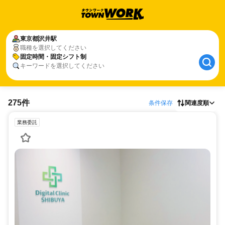
東京都
沢井駅
職種を選択してください
固定時間・固定シフト制
キーワードを選択してください
275件
条件保存
関連度順
業務委託