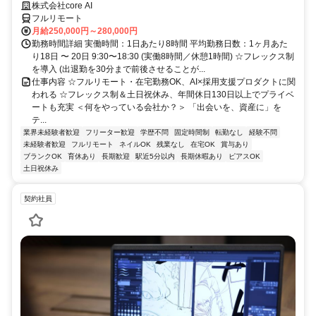
株式会社core AI
フルリモート
月給250,000円～280,000円
勤務時間詳細 実働時間：1日あたり8時間 平均勤務日数：1ヶ月あた
り18日 〜 20日 9:30〜18:30 (実働8時間／休憩1時間) ☆フレックス制
を導入 (出退勤を30分まで前後させることが...
仕事内容 ☆フルリモート・在宅勤務OK、AI×採用支援プロダクトに関
われる ☆フレックス制＆土日祝休み、年間休日130日以上でプライベ
ートも充実 ＜何をやっている会社か？＞ 「出会いを、資産に」を
テ...
業界未経験者歓迎
フリーター歓迎
学歴不問
固定時間制
転勤なし
経験不問
未経験者歓迎
フルリモート
ネイルOK
残業なし
在宅OK
賞与あり
ブランクOK
育休あり
長期歓迎
駅近5分以内
長期休暇あり
ピアスOK
土日祝休み
契約社員