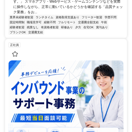
す。」 スマホアプリ・Webサービス・ゲームコンテンツなどを実際
に操作しながら、正常に動いているかどうかを確認する「品質チェッ
ク業務」をお...
業界未経験者歓迎
ランチタイム
資格取得支援あり
フリーター歓迎
学歴不問
固定時間制
職場見学可
経験不問
フルリモート
交通費全額支給
午前
経験者歓迎
残業なし
有資格者歓迎
研修あり
夕方
在宅OK
賞与あり
ブランクOK
交通費支給
正社員