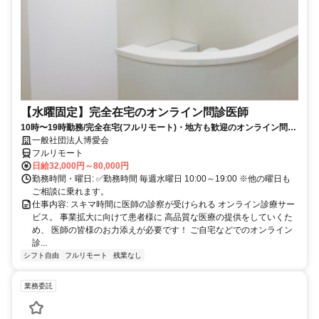
【水曜固定】完全在宅のオンライン問診医師
10時〜19時勤務/完全在宅(フルリモート)・地方も歓迎のオンライン問診
業務
一般社団法人博愛会
フルリモート
日給32,000円～80,000円
勤務時間・曜日: ✅勤務時間 毎週水曜日 10:00～19:00 ※他の曜日も
ご相談に乗れます。
仕事内容: スキマ時間に医師の診察が受けられる オンライン診療サー
ビス。 事業拡大に向けて患者様に 高品質な医療の提供をしていくた
め、 医師の皆様のお力添えが必要です！ ご自宅などでのオンライン
診...
シフト自由
フルリモート
残業なし
業務委託