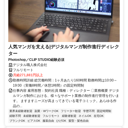
人気マンガを支える|デジタルマンガ制作進行ディレク
ター
Photoshop／CLIP STUDIO経験必須
デジタル職人株式会社
フルリモート
月給271,881円以上
勤務時間詳細 総労働時間：1ヶ月あたり160時間 勤務時間は10:00～
19:00（実働8時間／休憩1時間）の固定時間制
仕事内容 雇用形態：契約社員 職種：ディレクター 〇業務概要 デジタ
ルマンガ制作における、様々なサポート業務の制作進行管理を行いま
す。 ますますニーズが高まってきている電子コミック。あらゆる作
品の...
業界未経験者歓迎
副業・WワークOK
フリーター歓迎
学歴不問
固定時間制
経験不問
未経験者歓迎
フルリモート
経験者歓迎
ネイルOK
在宅OK
ブランクOK
ピアスOK
服装自由
ひげOK
髪型・髪色自由