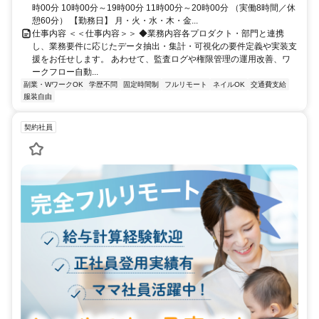
時00分 10時00分～19時00分 11時00分～20時00分 （実働8時間／休
憩60分） 【勤務日】 月・火・水・木・金...
仕事内容 ＜＜仕事内容＞＞ ◆業務内容各プロダクト・部門と連携
し、業務要件に応じたデータ抽出・集計・可視化の要件定義や実装支
援をお任せします。 あわせて、監査ログや権限管理の運用改善、ワ
ークフロー自動...
副業・WワークOK
学歴不問
固定時間制
フルリモート
ネイルOK
交通費支給
服装自由
契約社員