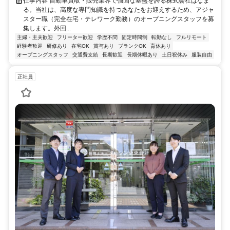
仕事内容 自動車買取・販売業界で強固な基盤を誇る株式会社はなま
る。当社は、高度な専門知識を持つあなたをお迎えするため、アジャ
スター職（完全在宅・テレワーク勤務）のオープニングスタッフを募
集します。外回...
主婦・主夫歓迎
フリーター歓迎
学歴不問
固定時間制
転勤なし
フルリモート
経験者歓迎
研修あり
在宅OK
賞与あり
ブランクOK
育休あり
オープニングスタッフ
交通費支給
長期歓迎
長期休暇あり
土日祝休み
服装自由
正社員