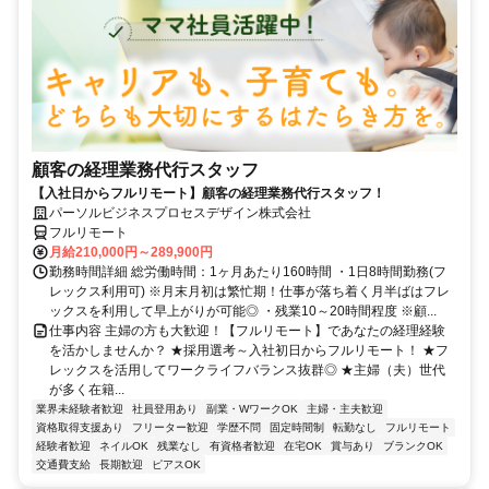
顧客の経理業務代行スタッフ
【入社日からフルリモート】顧客の経理業務代行スタッフ！
パーソルビジネスプロセスデザイン株式会社
フルリモート
月給210,000円～289,900円
勤務時間詳細 総労働時間：1ヶ月あたり160時間 ・1日8時間勤務(フ
レックス利用可) ※月末月初は繁忙期！仕事が落ち着く月半ばはフレ
ックスを利用して早上がりが可能◎ ・残業10～20時間程度 ※顧...
仕事内容 主婦の方も大歓迎！【フルリモート】であなたの経理経験
を活かしませんか？ ★採用選考～入社初日からフルリモート！ ★フ
レックスを活用してワークライフバランス抜群◎ ★主婦（夫）世代
が多く在籍...
業界未経験者歓迎
社員登用あり
副業・WワークOK
主婦・主夫歓迎
資格取得支援あり
フリーター歓迎
学歴不問
固定時間制
転勤なし
フルリモート
経験者歓迎
ネイルOK
残業なし
有資格者歓迎
在宅OK
賞与あり
ブランクOK
交通費支給
長期歓迎
ピアスOK