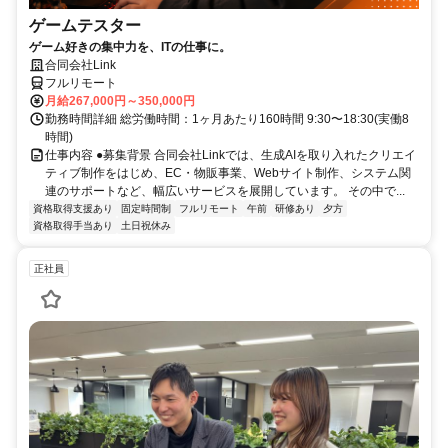
ゲームテスター
ゲーム好きの集中力を、ITの仕事に。
合同会社Link
フルリモート
月給267,000円～350,000円
勤務時間詳細 総労働時間：1ヶ月あたり160時間 9:30〜18:30(実働8
時間)
仕事内容 ●募集背景 合同会社Linkでは、生成AIを取り入れたクリエイ
ティブ制作をはじめ、EC・物販事業、Webサイト制作、システム関
連のサポートなど、幅広いサービスを展開しています。 その中で...
資格取得支援あり
固定時間制
フルリモート
午前
研修あり
夕方
資格取得手当あり
土日祝休み
正社員