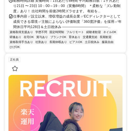
勤務時間詳細 実働時間：1日あたり8時間 平均勤務日数：1ヶ月あた
り21日 〜 23日 10：00～19：00（実働8時間） ＊柔軟な「ズレ勤制
度」あり！ 出社時間を前後2時間ズラせます。 有給を...
仕事内容 ✅設立以来、増収増益の成長企業 ✅ECディレクターとして
成長できる環境 ✅主観によらない評価制度「360度評価」を採用 ✅年
間休日平均128日＆土日祝休み ―――――――――――――...
資格取得支援あり
学歴不問
固定時間制
フルリモート
経験者歓迎
ネイルOK
研修あり
在宅OK
賞与あり
ブランクOK
育休あり
交通費支給
長期歓迎
資格取得手当あり
社割あり
長期休暇あり
ピアスOK
土日祝休み
服装自由
ひげOK
正社員