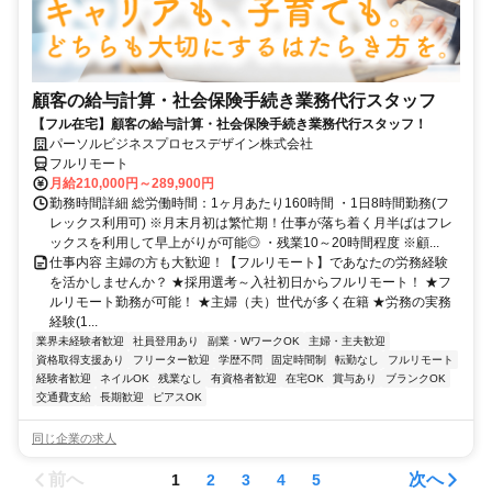
顧客の給与計算・社会保険手続き業務代行スタッフ
【フル在宅】顧客の給与計算・社会保険手続き業務代行スタッフ！
パーソルビジネスプロセスデザイン株式会社
フルリモート
月給210,000円～289,900円
勤務時間詳細 総労働時間：1ヶ月あたり160時間 ・1日8時間勤務(フ
レックス利用可) ※月末月初は繁忙期！仕事が落ち着く月半ばはフレ
ックスを利用して早上がりが可能◎ ・残業10～20時間程度 ※顧...
仕事内容 主婦の方も大歓迎！【フルリモート】であなたの労務経験
を活かしませんか？ ★採用選考～入社初日からフルリモート！ ★フ
ルリモート勤務が可能！ ★主婦（夫）世代が多く在籍 ★労務の実務
経験(1...
業界未経験者歓迎
社員登用あり
副業・WワークOK
主婦・主夫歓迎
資格取得支援あり
フリーター歓迎
学歴不問
固定時間制
転勤なし
フルリモート
経験者歓迎
ネイルOK
残業なし
有資格者歓迎
在宅OK
賞与あり
ブランクOK
交通費支給
長期歓迎
ピアスOK
同じ企業の求人
前へ
次へ
1
2
3
4
5