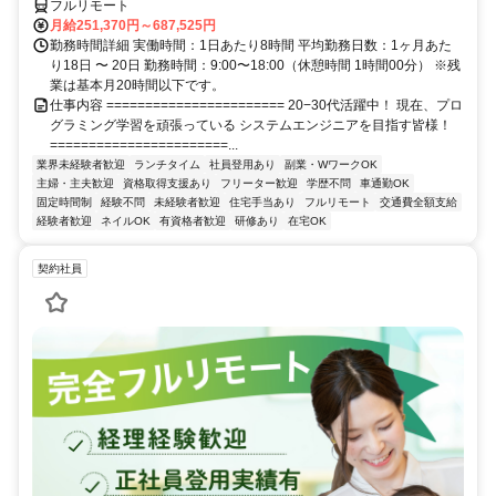
フルリモート
月給251,370円～687,525円
勤務時間詳細 実働時間：1日あたり8時間 平均勤務日数：1ヶ月あた
り18日 〜 20日 勤務時間：9:00〜18:00（休憩時間 1時間00分） ※残
業は基本月20時間以下です。
仕事内容 ======================= 20−30代活躍中！ 現在、プロ
グラミング学習を頑張っている システムエンジニアを目指す皆様！
=======================...
業界未経験者歓迎
ランチタイム
社員登用あり
副業・WワークOK
主婦・主夫歓迎
資格取得支援あり
フリーター歓迎
学歴不問
車通勤OK
固定時間制
経験不問
未経験者歓迎
住宅手当あり
フルリモート
交通費全額支給
経験者歓迎
ネイルOK
有資格者歓迎
研修あり
在宅OK
契約社員