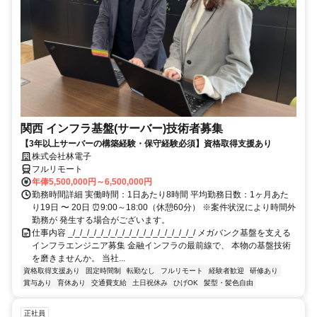
関西 インフラ基盤(サーバー)技術者募集
【3年以上サーバーの構築経験・保守経験必須】資格取得支援あり
株式会社林電子
フルリモート
年俸5,500,000円～6,500,000円
勤務時間詳細 実働時間：1日あたり8時間 平均勤務日数：1ヶ月あた
り19日 〜 20日 ⏰9:00～18:00（休憩60分） ※案件状況により時間外
勤務が 発生する場合がございます。
仕事内容 _/_/_/_/_/_/_/_/_/_/_/_/_/_/_/_/_/_/ メガバンク基盤を支える
インフラエンジニア募集 金融インフラの最前線で、 本物の基盤技術
を磨きませんか。 当社...
資格取得支援あり
固定時間制
転勤なし
フルリモート
経験者歓迎
研修あり
賞与あり
育休あり
交通費支給
土日祝休み
ひげOK
髪型・髪色自由
正社員