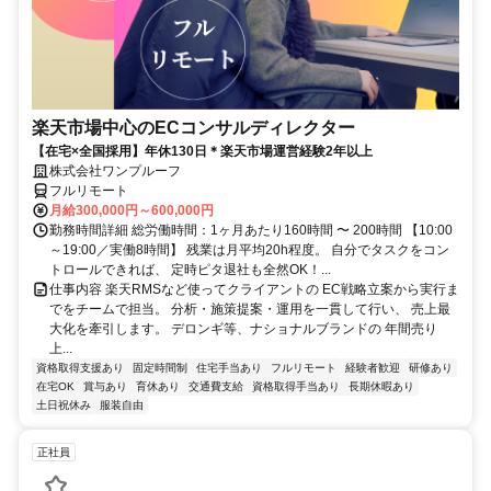
楽天市場中心のECコンサルディレクター
【在宅×全国採用】年休130日＊楽天市場運営経験2年以上
株式会社ワンプルーフ
フルリモート
月給300,000円～600,000円
勤務時間詳細 総労働時間：1ヶ月あたり160時間 〜 200時間 【10:00
～19:00／実働8時間】 残業は月平均20h程度。 自分でタスクをコン
トロールできれば、 定時ピタ退社も全然OK！...
仕事内容 楽天RMSなど使ってクライアントの EC戦略立案から実行ま
でをチームで担当。 分析・施策提案・運用を一貫して行い、 売上最
大化を牽引します。 デロンギ等、ナショナルブランドの 年間売り
上...
資格取得支援あり
固定時間制
住宅手当あり
フルリモート
経験者歓迎
研修あり
在宅OK
賞与あり
育休あり
交通費支給
資格取得手当あり
長期休暇あり
土日祝休み
服装自由
正社員