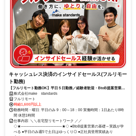
キャッシュレス決済のインサイドセールス(フルリモー
ト勤務)
【フルリモート勤務OK】平日５日勤務／経験者歓迎・BtoB提案営業で
スキルアップ
株式会社make standards
フルリモート
時給1,600円以上
勤務時間・曜日: 平日のみ 9：00～18：00 実働時間：1日あたり8時
間 休憩1時間
仕事内容: ＼＼在宅型リモートワーク ／／
◇★───────────────★◇ ●BtoB提案営業の基礎～実践が学
べる ●平日のみ週5で土日はゆっくり◎ ●正社員登用実績あり