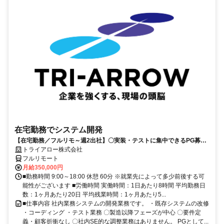
在宅勤務でシステム開発
【在宅勤務／フルリモ～週2出社】〇実装・テストに集中できるPG募集
〇業務用端末貸与あり
トライアロー株式会社
フルリモート
月給350,000円
■勤務時間 9:00～18:00 休憩 60分 ※就業先によって多少前後する可
能性がございます ■労働時間 実働時間：1日あたり8時間 平均勤務日
数：1ヶ月あたり20日 平均残業時間：1ヶ月あたり5...
■仕事内容 社内業務システムの開発業務です。 ・既存システムの改修
・コーディング ・テスト業務 〇製造以降フェーズが中心 〇要件定
義・顧客折衝なし 〇社内SE的な調整業務はありません。 PGとして...