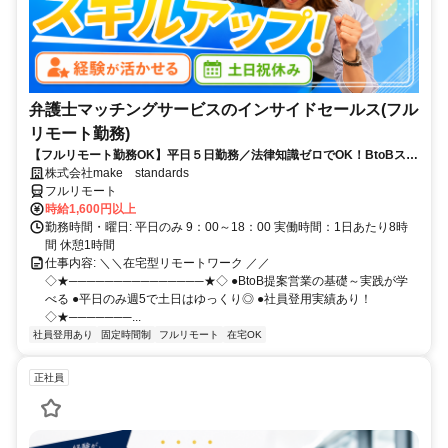
弁護士マッチングサービスのインサイドセールス(フル
リモート勤務)
【フルリモート勤務OK】平日５日勤務／法律知識ゼロでOK！BtoBスキ
ルが身につく営業職
株式会社make standards
フルリモート
時給1,600円以上
勤務時間・曜日: 平日のみ 9：00～18：00 実働時間：1日あたり8時
間 休憩1時間
仕事内容: ＼＼在宅型リモートワーク ／／
◇★───────────────★◇ ●BtoB提案営業の基礎～実践が学
べる ●平日のみ週5で土日はゆっくり◎ ●社員登用実績あり！
◇★───────...
社員登用あり
固定時間制
フルリモート
在宅OK
正社員