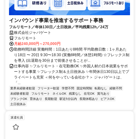
インバウンド事業を推進するサポート事務
フルリモート／年休130日／土日祝休／平均残業12h／24万
株式会社ジャパゲート
フルリモート
月給240,000円～270,000円
勤務時間詳細 実働時間：1日あたり8時間 平均勤務日数：1ヶ月あた
り18日 〜 20日 9:30〜18:30 (実働8時間／休憩1時間) ☆フレックス制
を導入 (出退勤を30分まで前後させることが...
仕事内容 ✨フルリモート・在宅勤務OK ✨外国人材の日本就業をサポ
ートする事業 ✨フレックス制＆土日祝休み ✨年間休日130日以上でプ
ライベートも充実 ＜何をやっている会社か？＞ ジャパゲートは、
「...
業界未経験者歓迎
フリーター歓迎
学歴不問
固定時間制
転勤なし
経験不問
未経験者歓迎
フルリモート
ネイルOK
残業なし
在宅OK
賞与あり
ブランクOK
育休あり
長期歓迎
駅近5分以内
長期休暇あり
ピアスOK
土日祝休み
派遣社員