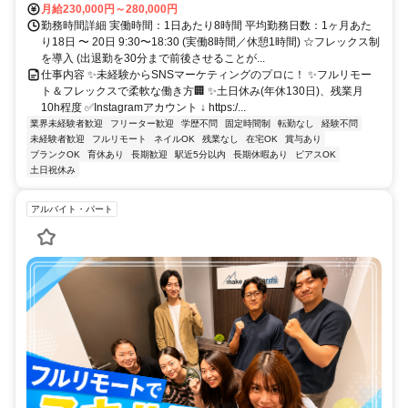
月給230,000円～280,000円
勤務時間詳細 実働時間：1日あたり8時間 平均勤務日数：1ヶ月あた
り18日 〜 20日 9:30〜18:30 (実働8時間／休憩1時間) ☆フレックス制
を導入 (出退勤を30分まで前後させることが...
仕事内容 ✨未経験からSNSマーケティングのプロに！ ✨フルリモー
ト＆フレックスで柔軟な働き方🏢 ✨土日休み(年休130日)、残業月
10h程度 ✅Instagramアカウント ↓ https:/...
業界未経験者歓迎
フリーター歓迎
学歴不問
固定時間制
転勤なし
経験不問
未経験者歓迎
フルリモート
ネイルOK
残業なし
在宅OK
賞与あり
ブランクOK
育休あり
長期歓迎
駅近5分以内
長期休暇あり
ピアスOK
土日祝休み
アルバイト・パート