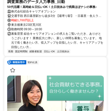
調査業務のデータ入力事務_日勤
50代活躍！高時給＆日払いOK！土日祝休みで残業ほぼナシの事務♪
株式会社綜合キャリアオプション
交通手段 西日暮里駅から徒歩3分 【最寄り駅】 ・日暮里・舎人ライ
ナー「西日暮里駅」 ・東京メトロ千代田線「西日暮里駅」 ・その他
時給1,700円以上
東京都東京23区荒川区
勤務時間 09:00～18:00
募集背景 綜合キャリアオプションの求人をご覧いただき、ありがと
うございます！ 業務拡大に伴い、新しい仲間を募集しています。 地
元で長く働きたい方、収入アップを目指したい方、キャリアアップを
目指したい方...
長期
固定時間制
経験者歓迎
日払いOK
土日祝休み
契約社員