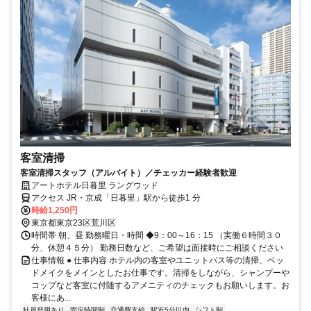
客室清掃
客室清掃スタッフ（アルバイト）／チェッカー経験者歓迎
アートホテル日暮里 ラングウッド
アクセス JR・京成「日暮里」駅から徒歩1 分
時給1,250円
東京都東京23区荒川区
時間帯 朝、昼 勤務曜日・時間 ◆9：00～16：15 （実働６時間３０
分、休憩４５分） 勤務日数など、ご希望は面接時にご相談ください
仕事情報 ● 仕事内容 ホテル内の客室やユニットバス等の清掃、ベッ
ドメイクをメインとしたお仕事です。清掃をしながら、シャンプーや
コップなど客室に付随するアメニティのチェックもお願いします。お
客様にあ...
社員登用あり
固定時間制
交通費支給
駅近5分以内
シフト制