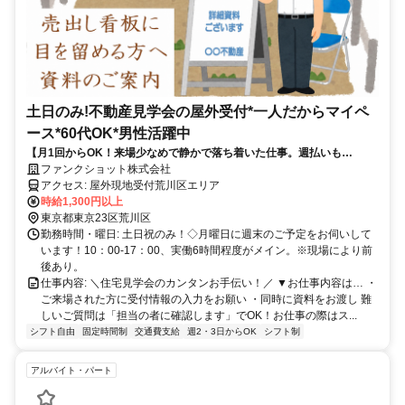
土日のみ!不動産見学会の屋外受付*一人だからマイペ
ース*60代OK*男性活躍中
【月1回からOK！来場少なめで静かで落ち着いた仕事。週払いも
OK！】
ファンクショット株式会社
アクセス: 屋外現地受付荒川区エリア
時給1,300円以上
東京都東京23区荒川区
勤務時間・曜日: 土日祝のみ！◇月曜日に週末のご予定をお伺いして
います！10：00-17：00、実働6時間程度がメイン。※現場により前
後あり。
仕事内容: ＼住宅見学会のカンタンお手伝い！／ ▼お仕事内容は… ・
ご来場された方に受付情報の入力をお願い ・同時に資料をお渡し 難
しいご質問は「担当の者に確認します」でOK！お仕事の際はス...
シフト自由
固定時間制
交通費支給
週2・3日からOK
シフト制
アルバイト・パート