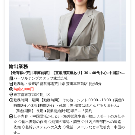
輸出業務
【最寄駅✅荒川車庫前駅】【直雇用実績あり】30～40代中心♪中国語×輸
出サポート☆彡
パーソルテンプスタッフ株式会社
勤務地・最寄駅 都営都電荒川線 荒川車庫前駅 徒歩5分
時給2,000円
東京都東京23区荒川区
勤務時間・期間 【勤務時間】 その他、シフト 09:00～18:00（実働8
時間0分／休憩1時間0分） - 残業：無 残業はほとんどありません♪
【勤務期間】 長期 ●就業開始(時期)即日～ └契約...
仕事内容 ＜中国語活かせる♪＞海外営業事務・輸出サポートのお仕事
☆ ◇輸出書類の作成 ◇納期の確認・調整 ◇社内担当部門への連絡・
依頼 ◇基幹システムへの入力 ◇電話・メール など※取引先：中国の
企...