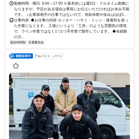
角を右折。2本目の道を左手に曲がると当社です。 中目黒方面に乗車
勤務時間・曜日: 8:00～17:00 ※基本的には週5日・フルタイム勤務に
の場合：【出口1a】を出て、歩道橋で大通りを渡ります。吉野家さ
なりますが、予定がある場合は事前にお伝えいただければお休み可能
ん・ワイズマートさんを右手に通り過ぎ、浦和耳鼻科医院さんがある
です。（お客様相手の仕事ではないので、有給休暇や休みはほぼ1...
角を右折。2本目の道を左手に曲がると当社です。
仕事内容: ◆お仕事の内容 カッター・ハサミ・ミシン・接着剤を使っ
た作業になります。 工場というより「工房」のような雰囲気の環境
で、ライン作業ではなく1つ1つ手作業で製作しています。 ◆未経験
の方...
固定時間制
交通費支給
アルバイト・パート