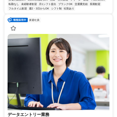
転勤なし
未経験者歓迎
月1シフト提出
ブランクOK
交通費支給
長期歓迎
フルタイム歓迎
週2・3日からOK
シフト制
社割あり
派遣社員
データエントリー業務