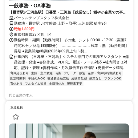
一般事務・OA事務
【最寄駅✅三河島駅】日暮里・三河島【残業なし】穏やか企業での事務
サポート
パーソルテンプスタッフ株式会社
勤務地・最寄駅 JR常磐線(上野～取手) 三河島駅 徒歩9分
時給1,800円
東京都東京23区荒川区
勤務時間・期間 【勤務時間】 その他、シフト 09:00～17:30（実働7
時間30分／休憩1時間0分） …………………… 残業：無 【勤務期間】
長期 ●就業開始(時期)2026年09月上旬 └契...
仕事内容 【日暮里・三河島】システム部門での事務アシスタント ●備
品管理・発注 ●書類作成、PDF化、電話・メール対応 ●社内問合せ対
応、記録・管理 ●資料作成・月次報告書作成補助 ●更新データ確認...
育休延長あり
主婦・主夫歓迎
長期
フリーター歓迎
産休・育休取得実績あり
固定時間制
平日のみOK
交通費全額支給
経験者歓迎
残業なし
ブランクOK
育休あり
フルタイム歓迎
土日祝休み
履歴書不要
同じ企業の求人
派遣社員