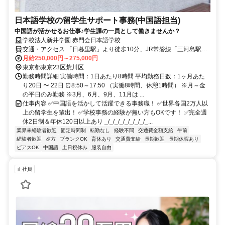
日本語学校の留学生サポート事務(中国語担当)
中国語が活かせるお仕事♪学生課の一員として働きませんか？
学校法人新井学園 赤門会日本語学校
交通・アクセス 「日暮里駅」より徒歩10分、JR常磐線「三河島駅」
より徒歩5分
月給250,000円～275,000円
東京都東京23区荒川区
勤務時間詳細 実働時間：1日あたり8時間 平均勤務日数：1ヶ月あた
り20日 〜 22日 ⏰8:50～17:50 （実働8時間、休憩1時間） ※月～金
の平日のみ勤務 ※3月、6月、9月、11月は ...
仕事内容 ✅中国語を活かして活躍できる事務職！ ✅世界各国2万人以
上の留学生を輩出！ ✅学校事務の経験が無い方もOKです！ ✅完全週
休2日制＆年休120日以上あり _/_/_/_/_/_/_/_/_...
業界未経験者歓迎
固定時間制
転勤なし
経験不問
交通費全額支給
午前
経験者歓迎
夕方
ブランクOK
育休あり
交通費支給
長期歓迎
長期休暇あり
ピアスOK
中国語
土日祝休み
服装自由
正社員