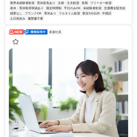
業界未経験者歓迎
育休延長あり
主婦・主夫歓迎
長期
フリーター歓迎
産休・育休取得実績あり
固定時間制
平日のみOK
未経験者歓迎
交通費全額支給
残業なし
ブランクOK
育休あり
フルタイム歓迎
駅近5分以内
中国語
土日祝休み
履歴書不要
派遣社員