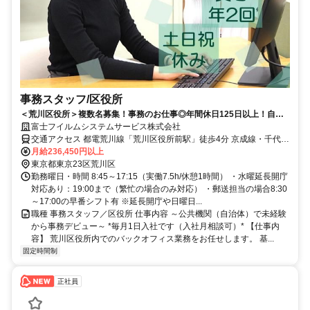
事務スタッフ/区役所
＜荒川区役所＞複数名募集！事務のお仕事◎年間休日125日以上！自治
体業務を後押しするお仕事♪
富士フイルムシステムサービス株式会社
交通アクセス 都電荒川線「荒川区役所前駅」徒歩4分 京成線・千代田
線「町屋駅」徒歩12分 JR常磐線「三河島駅」徒歩10分 ☆自転車通勤
月給236,450円以上
可です
東京都東京23区荒川区
勤務曜日・時間 8:45～17:15（実働7.5h/休憩1時間） ・水曜延長開庁
対応あり：19:00まで（繁忙の場合のみ対応） ・郵送担当の場合8:30
～17:00の早番シフト有 ※延長開庁や日曜日...
職種 事務スタッフ／区役所 仕事内容 ～公共機関（自治体）で未経験
から事務デビュー～ *毎月1日入社です（入社月相談可）* 【仕事内
容】 荒川区役所内でのバックオフィス業務をお任せします。 基...
固定時間制
正社員