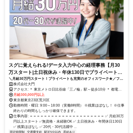
スグに覚えられる!データ入力中心の経理事務【月30
万スタート|土日祝休み・年休130日でプライベートも
＼月給30万円スタート！プライベートも充実のオフィスワーク★／フォ
】
ーマットへのデータ入力中心で未経験者も安心♪働きやすさから長期で働
株式会社大門
く方多数◎
アクセス: ＊ 東京メトロ日比谷線「三ノ輪」駅～徒歩10分 ＊ 都電荒
川線「荒川区役所前」駅～徒歩2分
月給300,000円以上
東京都東京23区荒川区
勤務時間・曜日: 9:00～18:00（実働8時間） ※残業ほぼなし！ ※仕事
終わりの時間もしっかり確保できます。
仕事内容: ＝＝＝＝＝＝＝＝＝＝＝＝＝＝＝＝＝＝＝＝＝ ✅ 月給30万
円以上スタート ✅無資格・未経験OK ✅ 土日祝休み・年間休日130日
✅ 残業ほぼなし ✅ 20代・30代活躍中 ...
固定時間制
交通費支給
駅近5分以内
昇給あり