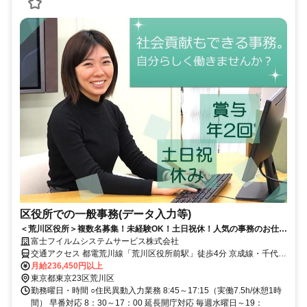
区役所での一般事務(データ入力等)
＜荒川区役所＞複数名募集！未経験OK！土日祝休！人気の事務のお仕事
◎社会貢献に携わるチャンス！
富士フイルムシステムサービス株式会社
交通アクセス 都電荒川線「荒川区役所前駅」徒歩4分 京成線・千代田
線「町屋駅」徒歩12分 JR常磐線「三河島駅」徒歩10分 ☆自転車通勤
月給236,450円以上
可です
東京都東京23区荒川区
勤務曜日・時間 ○住民異動入力業務 8:45～17:15（実働7.5h/休憩1時
間） 早番対応 8：30～17：00 延長開庁対応 毎週水曜日～19：