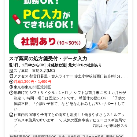
スギ薬局の処方箋受付・データ入力
週3日、1日4hからOK│未経験歓迎│最大30％の社割あり
スギ薬局 東尾久店(MC)
アクセス 都営日暮里・舎人ライナー 赤土小学校前西口徒歩約1分、都
営日暮里・舎人ライナー 熊野前尾久小口徒歩約8分、都電荒川線 東尾
時給1,300円～1,400円
久三丁目徒歩約9分
東京都東京23区荒川区
勤務時間 シフトサイクル：1ヶ月 ／ シフトは前月末に 翌１カ月分が
決定 ＼ 時間・曜日は固定シフトです。 希望休の提出OK！ 「子供の
体調不良」「介護や子育て」など 急なお休みもお互いサポートして
い...
仕事内容 家事や子育てとの両立も応援！！働きやすさもスキルアッ
プもスギ薬局で叶います！ ＼ 人気の医療事務デビューはスギ薬局で
／ ―――――――――――――――――――― 7割以上が未経験スタ
ート！...
扶養内勤務OK
1日4時間以内OK
主婦・主夫歓迎
フリーター歓迎
平日のみOK