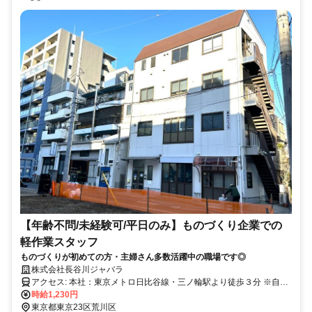
【年齢不問/未経験可/平日のみ】ものづくり企業での
軽作業スタッフ
ものづくりが初めての方・主婦さん多数活躍中の職場です◎
株式会社長谷川ジャバラ
アクセス: 本社：東京メトロ日比谷線・三ノ輪駅より徒歩３分 ※自転
車通勤OK 北千住方面に乗車の場合：【出口2】を出て、吉野家さ
時給1,230円
ん・ワイズマートさんを右手に通り過ぎ、浦和耳鼻科医院さんがある
東京都東京23区荒川区