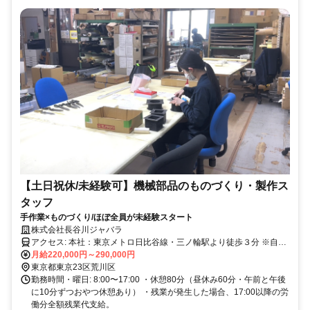
【土日祝休/未経験可】機械部品のものづくり・製作ス
タッフ
手作業×ものづくり/ほぼ全員が未経験スタート
株式会社長谷川ジャバラ
アクセス: 本社：東京メトロ日比谷線・三ノ輪駅より徒歩３分 ※自転
車通勤OK 北千住方面行に乗車の場合：【出口2】を出て、吉野家さ
月給220,000円～290,000円
ん・ワイズマートさんを右手に通り過ぎ、浦和耳鼻科医院さんがある
東京都東京23区荒川区
角を右折。2本目の道を左折すると当社です。 中目黒方面行に乗車の
勤務時間・曜日: 8:00〜17:00 ・休憩80分（昼休み60分・午前と午後
場合：【出口1a】を出て、歩道橋で大通りを渡ります。吉野家さん・
に10分ずつおやつ休憩あり） ・残業が発生した場合、17:00以降の労
ワイズマートさんを右手に通り過ぎ、浦和耳鼻科医院さんがある角を
働分全額残業代支給。