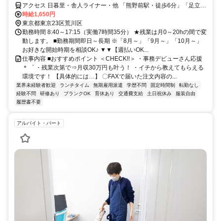
アクセス 日暮里・舎人ライナー・他 「熊野前駅・徒歩6分」「足立小
台駅・徒歩8分」
時給1,650円
東京都東京23区荒川区
勤務時間 8:40～17:15（実働7時間35分） ★残業は月0～20hの間で変
動します。 ■勤務期間即日～長期 ※「8月～」「9月～」「10月～」
お好きな開始時期を相談OK♪ ▼▼【週払いOK...
仕事内容 ■おすすめポイント ＜CHECK!!＞ ・事務デビューさん応援
＊゜ ・残業次第で⇒月収30万円も叶う！ ・イチから教えてもらえる
環境です！ 【具体的には…】 〇FAXで届いた注文内容の...
業界未経験者歓迎
ランチタイム
無期雇用派遣
学歴不問
固定時間制
転勤なし
経験不問
研修あり
ブランクOK
育休あり
交通費支給
土日祝休み
服装自由
履歴書不要
アルバイト・パート