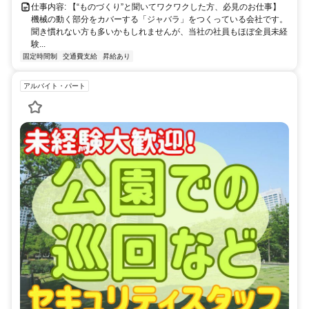
右折。2本目の道を左折すると当社です。
仕事内容: 【“ものづくり”と聞いてワクワクした方、必見のお仕事】
機械の動く部分をカバーする「ジャバラ」をつくっている会社です。
聞き慣れない方も多いかもしれませんが、当社の社員もほぼ全員未経
験...
固定時間制
交通費支給
昇給あり
アルバイト・パート