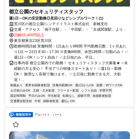
都立公園のセキュリティスタッフ
週1日～OKの安定勤務◎見回りなどシンプルワーク！(1)
荒川区の都立公園/シンテイトラスト株式会社 新橋支社
交通・アクセス 「南千住駅」・「牛田駅」・「京成関屋駅」より徒
歩12分
日給10,400円以上
東京都東京23区荒川区
勤務時間詳細 実働時間：1日あたり8時間 平均勤務日数：1ヶ月あた
り1日 〜 22日 8:30～17:30 ※実働8時間、休憩1時間 ✅日勤のみ！ ✅
週1日～OK！シフト自由！ ✅土日祝のみ、平日...
仕事内容 都立公園内での勤務！ セキュリティスタッフ大募集★ ✨未
経験の方も安心！ 手当アリの研修スタートあり！ ✨週1日～勤務
OK！ 無理なく長期で働けます。 ✨土日祝に勤務できる方、大歓
迎！...
制服あり
業界未経験者歓迎
扶養内勤務OK
週1日からOK
副業・WワークOK
土日祝のみOK
主婦・主夫歓迎
フリーター歓迎
シフト自由
学歴不問
固定時間制
平日のみOK
学生歓迎
転勤なし
経験不問
未経験者歓迎
交通費全額支給
午前
経験者歓迎
週払いOK
アルバイト・パート