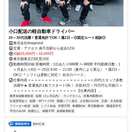
小口配送の軽自動車ドライバー
20～30代活躍！普通免許でOK！週2日～◎固定ルート相談◎
株式会社Imaginext
交通・アクセス 南千住駅から徒歩12分
日給20,000円～32,000円
東京都東京23区荒川区
勤務時間詳細 実働時間：1日あたり6時間 〜 8時間 平均勤務日数：1
ヶ月あたり8日 〜 25日 8:00 ～ 21:00（案件により異な） ＊週2日～
OK◎ ＊シフトは柔軟に対応！ 自分のペース...
仕事内容 ⭐＝＝＝＝＝＝＝＝＝＝＝＝＝＝＝＝＝⭐ 20代スタッフ多数
活躍中🔥 普通免許1枚でスタートOK！ 月収40万～70万円も可能◎ ⭐
＝＝＝＝＝＝＝＝＝＝＝＝＝＝＝＝＝⭐ 【仕事内容】 ...
業界未経験者歓迎
短期（3ヵ月以内）
ランチタイム
扶養内勤務OK
社員登用あり
副業・WワークOK
隔週シフト提出
土日祝のみOK
主婦・主夫歓迎
フリーター歓迎
短期
シフト自由
学歴不問
車通勤OK
即日勤務OK
職場見学可
平日のみOK
転勤なし
経験不問
未経験者歓迎
契約社員