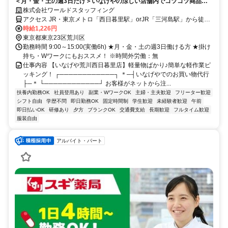
＜月・金・土の週3日だけ＞いなげやの涼しい店舗内でコツコツ商品集
め♪15時終わりで家庭とも両立しやすい！
株式会社ワールドスタッフィング
アクセス JR・東京メトロ「西日暮里駅」orJR「三河島駅」から徒歩
約5分
時給1,226円
東京都東京23区荒川区
勤務時間 9:00～15:00(実働6h) ★月・金・土の週3日働ける方 ★掛け
持ち・Wワークにもおススメ！ ※時間外労働：無
仕事内容 【いなげや荒川西日暮里店】軽量物ばかり♪簡単な軽作業ピ
ッキング！ ┌────────────┐ ＊─┤いなげやでのお買い物代行
├─＊ └────────────┘ お客様がネットから注...
扶養内勤務OK
社員登用あり
副業・WワークOK
主婦・主夫歓迎
フリーター歓迎
シフト自由
学歴不問
即日勤務OK
固定時間制
学生歓迎
未経験者歓迎
午前
即日払いOK
研修あり
夕方
ブランクOK
交通費支給
長期歓迎
フルタイム歓迎
服装自由
アルバイト・パート