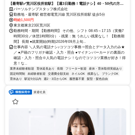
【最寄駅✅荒川区役所前駅】【週3日勤務！電話ナシ】40・50代の方活
躍中！来年5月末までジム
パーソルテンプスタッフ株式会社
勤務地・最寄駅 都営都電荒川線 荒川区役所前駅 徒歩5分
時給1,500円
東京都東京23区荒川区
勤務時間・期間 【勤務時間】 その他、シフト 08:45～17:15（実働7
時間30分／休憩1時間0分） - 残業：無 うれしい残業なし！ 【勤務期
間】 長期 ●就業開始(時期)2026年09月上旬...
仕事内容 ＼人気の電話ナシ♪コツコツ事務⇒照合とデータ入力のみ★
／ ●戸籍のフリガナ確認・入力・照合 ●マイナンバーカードの裏面の
確認・入力・照合※人気の電話ナシ！なのでコツコツ業務が好き！得
意！な...
業界未経験者歓迎
育休延長あり
長期
フリーター歓迎
産休・育休取得実績あり
固定時間制
未経験者歓迎
交通費全額支給
ネイルOK
残業なし
ブランクOK
育休あり
駅近5分以内
週2・3日からOK
履歴書不要
髪型・髪色自由
派遣社員