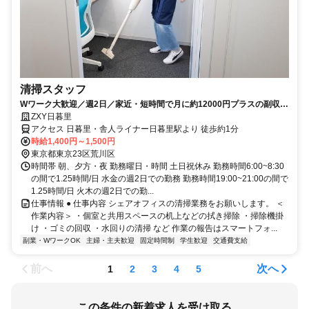
清掃スタッフ
Wワーク大歓迎／週2日／家近・短時間で月に約12000円プラスの副収
入！
ZXY日暮里
アクセス 日暮里・舎人ライナー日暮里駅より 徒歩約1分
時給1,400円～1,500円
東京都東京23区荒川区
時間帯 朝、夕方・夜 勤務曜日・時間 土日祝休み 勤務時間6:00~8:30
の間で1.25時間/日 水金の週2日での勤務 勤務時間19:00~21:00の間で
1.25時間/日 火木の週2日での勤...
仕事情報 ● 仕事内容 シェアオフィスの清掃業務をお願いします。 ＜
作業内容＞ ・個室と共用スペースの机上などの拭き掃除 ・掃除機掛
け ・ゴミの回収 ・水回りの清掃 など 作業の報告はスマートフォ...
副業・WワークOK
主婦・主夫歓迎
固定時間制
学生歓迎
交通費支給
前へ
次へ
1
2
3
4
5
この条件の新着求人を受け取る