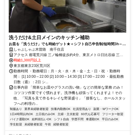
洗うだけ&土日メインのキッチン補助
お皿を「洗うだけ」でも時給ゲット★＜シフト自己申告制/短時間3h～/
週2日～＞
しゃぶしゃぶ木曽路 南千住店
アクセス 都電荒川線 三ノ輪橋徒歩約4分、東京メトロ日比谷線 三ノ
輪3番口徒歩約5分、都電荒川線 荒川一中前徒歩約7分 日比谷線「三
時給1,300円以上
ノ輪駅」徒歩約5分
東京都東京23区荒川区
勤務時間 ・勤務曜日：月・火・水・木・金・土・日・祝 ・勤務時
間： [1] 10:00～22:00 [2] 10:00～14:30 [3] 17:00～22:00 ・最低勤務
日数（週）：2日 シ...
仕事内容 「簡単なお皿やグラスの洗い物」などの簡単な業務 のみ！
コツコツ作業ですぐ慣れます。洗浄機も頑張ってくれますよ！その
他、「写真を見て作るキレイな野菜盛り」「接客なし、ホールスタッ
フへの料理の...
制服あり
業界未経験者歓迎
扶養内勤務OK
社員登用あり
副業・WワークOK
1日4時間以内OK
土日祝のみOK
主婦・主夫歓迎
60代も応募可
フリーター歓迎
バイク通勤OK
給料前払いOK
シフト自由
学歴不問
車通勤OK
平日のみOK
学生歓迎
未経験者歓迎
午前
経験者歓迎