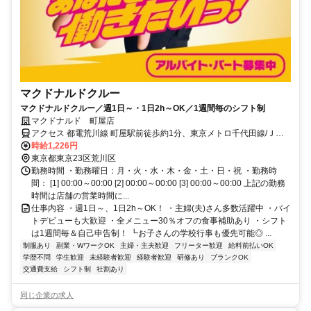
マクドナルドクルー
マクドナルドクルー／週1日～・1日2h～OK／1週間毎のシフト制
マクドナルド 町屋店
アクセス 都電荒川線 町屋駅前徒歩約1分、東京メトロ千代田線/ＪＲ
常磐線 町屋〔千代田線〕0番口徒歩約1分、京成本線 町屋〔京成線〕
時給1,226円
徒歩約2分 町屋 [東京メトロ千代田線] 町屋駅前 [都営都電荒川線] 町屋
東京都東京23区荒川区
[京成本線] 荒川七丁目 [都営都電荒川線] 町屋二丁目 [都営都電荒川線]
勤務時間 ・勤務曜日：月・火・水・木・金・土・日・祝 ・勤務時
間： [1] 00:00～00:00 [2] 00:00～00:00 [3] 00:00～00:00 上記の勤務
時間は店舗の営業時間に...
仕事内容 ・週1日～、1日2h～OK！ ・主婦(夫)さん多数活躍中 ・バイ
トデビューも大歓迎 ・全メニュー30％オフの食事補助あり ・シフト
は1週間毎＆自己申告制！ ┗お子さんの学校行事も優先可能◎ ...
制服あり
副業・WワークOK
主婦・主夫歓迎
フリーター歓迎
給料前払いOK
学歴不問
学生歓迎
未経験者歓迎
経験者歓迎
研修あり
ブランクOK
交通費支給
シフト制
社割あり
同じ企業の求人