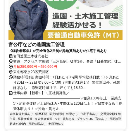
官公庁などの造園施工管理
《経験者募集》✅完全週休2日制✅昇給賞与あり✅住宅手当あり
岩田造園土木株式会社
交通・アクセス 常磐線「三河島駅」徒歩3分、各線「日暮里駅」徒歩
10分
月給250,000円～450,000円
東京都東京23区荒川区
勤務時間詳細 実働時間：1日あたり8時間 平均勤務日数：1ヶ月あた
り20日 〜 22日 ⏰8:00～17:00（実働8h/休憩1h） 繁忙期以外、残業
ほぼなし！ 原則定時退社で、遅くても18:30...
仕事内容 【新着✨】＼正社員募集／
――――――――――――――――――― ✅創業100年以上！業績安
定×定着率抜群 ✅土日祝休み×年間休日120日以上！ ✅残業少なめ！長
期休暇あり！ ✅昇給・賞与＆...
資格取得支援あり
学歴不問
固定時間制
転勤なし
住宅手当あり
交通費全額支給
午前
経験者歓迎
有資格者歓迎
夕方
賞与あり
ブランクOK
育休あり
長期歓迎
駅近5分以内
長期休暇あり
土日祝休み