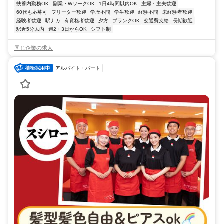
扶養内勤務OK
副業・WワークOK
1日4時間以内OK
主婦・主夫歓迎
60代も応募可
フリーター歓迎
学歴不問
学生歓迎
経験不問
未経験者歓迎
経験者歓迎
駅ナカ
有資格者歓迎
夕方
ブランクOK
交通費支給
長期歓迎
駅近5分以内
週2・3日からOK
シフト制
同じ企業の求人
アルバイト・パート