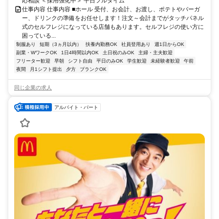
応相談 ＜採用強化中＞ 平日フルタイム
仕事内容 仕事内容 ■ホール 受付、お会計、お渡し、ポテトやバーガ
ー、ドリンクの準備をお任せします！注文～会計までがタッチパネル
式のセルフレジになっている店舗もあります。セルフレジの使い方に
困っている...
制服あり
短期（3ヵ月以内）
扶養内勤務OK
社員登用あり
週1日からOK
副業・WワークOK
1日4時間以内OK
土日祝のみOK
主婦・主夫歓迎
フリーター歓迎
早朝
シフト自由
平日のみOK
学生歓迎
未経験者歓迎
午前
夜間
月1シフト提出
夕方
ブランクOK
同じ企業の求人
アルバイト・パート