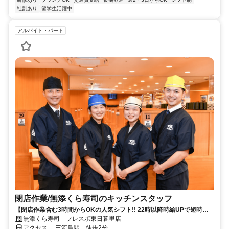
社割あり
留学生活躍中
アルバイト・パート
閉店作業​/無添くら寿司の​キッチンスタッフ
【閉店作業含む3時間からOKの人気シフト!! 22時以降時給UPで短時間
で稼げる】
無添くら寿司 フレスポ東日暮里店
アクセス 「三河島駅」徒歩2分