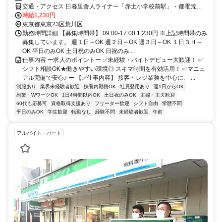
交通・アクセス 日暮里舎人ライナー「赤土小学校前駅」・都電荒川
線「宮ノ前駅」より徒歩7分
時給1,230円
東京都東京23区荒川区
勤務時間詳細 【募集時間帯】 09:00-17:00 1,230円 ※上記時間帯のみ
募集しています。 週１日～OK 週２日～OK 週３日～OK １日３Ｈ～
OK 平日のみOK 土日祝のみOK 日祝のみ...
仕事内容 ー求人のポイントー ✅未経験・バイトデビュー大歓迎！ ✅
シフト相談OK★働きやすい環境◎ スキマ時間を有効活用！ ✅マニュ
アル完備で安心♪ ー 【✅仕事内容】 接客・レジ業務を中心に、 ...
制服あり
業界未経験者歓迎
扶養内勤務OK
社員登用あり
週1日からOK
副業・WワークOK
1日4時間以内OK
土日祝のみOK
主婦・主夫歓迎
60代も応募可
資格取得支援あり
フリーター歓迎
シフト自由
学歴不問
平日のみOK
学生歓迎
転勤なし
経験不問
未経験者歓迎
午前
アルバイト・パート