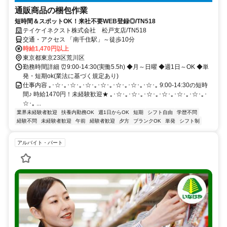
通販商品の梱包作業
短時間＆スポットOK！来社不要WEB登録◎/TN518
テイケイネクスト株式会社 松戸支店/TN518
交通・アクセス 「南千住駅」～徒歩10分
時給1,470円以上
東京都東京23区荒川区
勤務時間詳細 ⏰9:00-14:30(実働5.5h) ◆月～日曜 ◆週1日～OK ◆単
発・短期ok(業法に基づく規定あり)
仕事内容 ｡･☆･｡･☆･｡･☆･｡･☆･｡･☆･｡･☆･｡･☆･｡ 9:00-14:30の短時
間♪ 時給1470円！未経験歓迎★ ｡･☆･｡･☆･｡･☆･｡･☆･｡･☆･｡･☆･｡･
☆･｡ ...
業界未経験者歓迎
扶養内勤務OK
週1日からOK
短期
シフト自由
学歴不問
経験不問
未経験者歓迎
午前
経験者歓迎
夕方
ブランクOK
単発
シフト制
アルバイト・パート