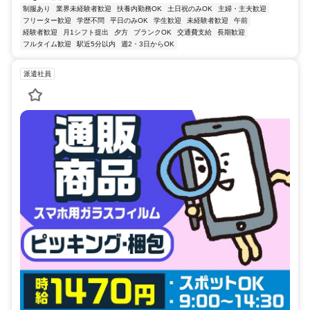
制服あり
業界未経験者歓迎
扶養内勤務OK
土日祝のみOK
主婦・主夫歓迎
フリーター歓迎
学歴不問
平日のみOK
学生歓迎
未経験者歓迎
午前
経験者歓迎
月1シフト提出
夕方
ブランクOK
交通費支給
長期歓迎
フルタイム歓迎
駅近5分以内
週2・3日からOK
派遣社員