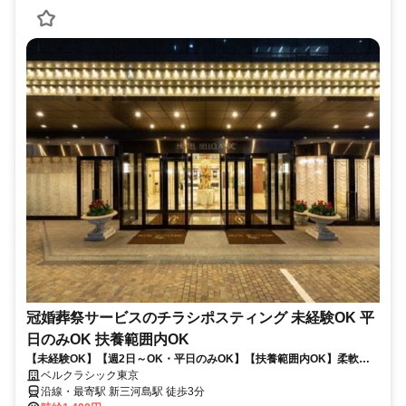
冠婚葬祭サービスのチラシポスティング 未経験OK 平
日のみOK 扶養範囲内OK
【未経験OK】【週2日～OK・平日のみOK】【扶養範囲内OK】柔軟シ
フトで無理なく家庭と両立！子育て中の方も安心◎当日休みもＯＫ★
ベルクラシック東京
沿線・最寄駅 新三河島駅 徒歩3分