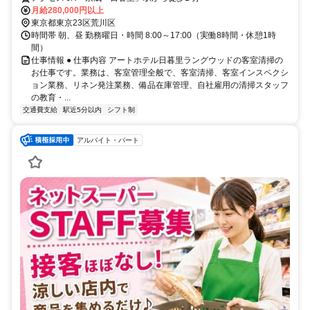
月給280,000円以上
東京都東京23区荒川区
時間帯 朝、昼 勤務曜日・時間 8:00～17:00（実働8時間・休憩1時
間）
仕事情報 ● 仕事内容 アートホテル日暮里ラングウッドの客室清掃の
お仕事です。業務は、客室管理全般で、客室清掃、客室インスペクシ
ョン業務、リネン発注業務、備品在庫管理、自社雇用の清掃スタッフ
の教育・...
交通費支給
駅近5分以内
シフト制
アルバイト・パート