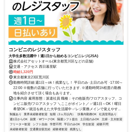
コンビニのレジスタッフ
大学生多数活躍中！週1日から始めるコンビニレジ{JSA}
株式会社アセットオール(東京都荒川区などの店舗)
交通・アクセス 西日暮里駅
時給1,320円
東京都東京23区荒川区
勤務時間詳細 週1日～ok！残業なし！ 平日のみ･土日のみ可 ･17:00～
22:00 ※複数の店舗に行っていただきます. ※通勤時間1h程度の勤務
地を紹介させて頂く場合もあります。
仕事内容 雇用形態：派遣社員 職種：その他販売/フロアスタッフ、コ
ンビニ販売/フロアスタッフ ＼ここがポイント／ ✅週1日～OK！曜日
希望OK ✅就活を終えた大学生活躍中 ✅レジ業務メインで覚えやす...
制服あり
業界未経験者歓迎
短期（3ヵ月以内）
扶養内勤務OK
社員登用あり
週1日からOK
副業・WワークOK
隔週シフト提出
土日祝のみOK
主婦・主夫歓迎
フリーター歓迎
シフト自由
学歴不問
平日のみOK
学生歓迎
経験不問
未経験者歓迎
交通費全額支給
経験者歓迎
残業なし