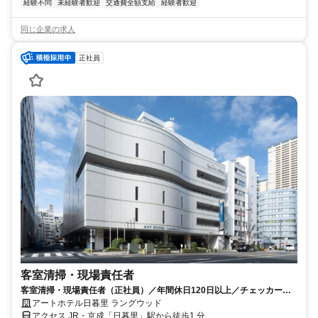
経験不問
未経験者歓迎
交通費全額支給
経験者歓迎
同じ企業の求人
正社員
客室清掃・現場責任者
客室清掃・現場責任者（正社員）／年間休日120日以上／チェッカー経
験者
アートホテル日暮里 ラングウッド
アクセス JR・京成「日暮里」駅から徒歩1 分