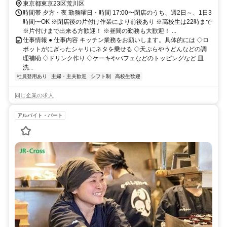
東京都東京23区荒川区
時間帯 夕方・夜 勤務曜日・時間 17:00〜閉店のうち、週2日～、1日3
時間〜OK ※閉店後の片付け作業により前後あり ※高校生は22時まで
※片付けまで出来る方歓迎！ ※昼間の勤務も大歓迎！ ...
仕事情報 ● 仕事内容 キッチン業務をお願いします。具体的には ◇ロ
ボットがにぎったシャリにネタを乗せる ◇天ぷらやうどんなどの調
理補助 ◇ドリンク作り ◇ケーキやパフェなどのトッピングなど 皿
洗...
社員登用あり
主婦・主夫歓迎
シフト制
高校生歓迎
同じ企業の求人
アルバイト・パート