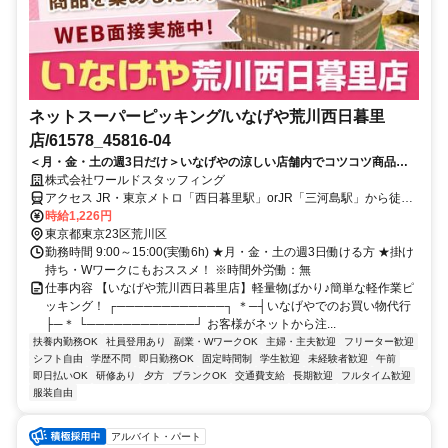
ネットスーパーピッキング/いなげや荒川西日暮里
店/61578_45816-04
＜月・金・土の週3日だけ＞いなげやの涼しい店舗内でコツコツ商品集
め♪15時終わりで家庭とも両立しやすい！
株式会社ワールドスタッフィング
アクセス JR・東京メトロ「西日暮里駅」orJR「三河島駅」から徒歩
約5分
時給1,226円
東京都東京23区荒川区
勤務時間 9:00～15:00(実働6h) ★月・金・土の週3日働ける方 ★掛け
持ち・Wワークにもおススメ！ ※時間外労働：無
仕事内容 【いなげや荒川西日暮里店】軽量物ばかり♪簡単な軽作業ピ
ッキング！ ┌────────────┐ ＊─┤いなげやでのお買い物代行
├─＊ └────────────┘ お客様がネットから注...
扶養内勤務OK
社員登用あり
副業・WワークOK
主婦・主夫歓迎
フリーター歓迎
シフト自由
学歴不問
即日勤務OK
固定時間制
学生歓迎
未経験者歓迎
午前
即日払いOK
研修あり
夕方
ブランクOK
交通費支給
長期歓迎
フルタイム歓迎
服装自由
アルバイト・パート