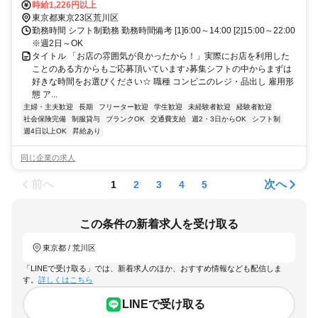
地前駅より徒歩7分 ★その他のアクセス可能駅/小台駅、上中里駅 ★
時給1,226円以上
明治通り、尾久駅前交差点近く
東京都東京23区荒川区
勤務時間 シフト制勤務 勤務時間備考 [1]6:00～14:00 [2]15:00～22:00
※週2日～OK
タイトル 「お店の雰囲気が良かったから！」実際にお店を利用した
ことのある方からもご応募頂いています♪募集シフトの中からまずは
好きな時間をお選びください☆ 職種 コンビニのレジ・品出し 雇用形
態 ア...
主婦・主夫歓迎
長期
フリーター歓迎
学生歓迎
未経験者歓迎
経験者歓迎
社会保険完備
制服貸与
ブランクOK
交通費支給
週2・3日からOK
シフト制
週4日以上OK
昇給あり
同じ企業の求人
前へ
次へ
1
2
3
4
5
この条件の新着求人を受け取る
東京都 / 荒川区
「LINEで受け取る」では、新着求人のほか、おすすめ情報なども配信しま
す。
詳しくはこちら
LINEで受け取る