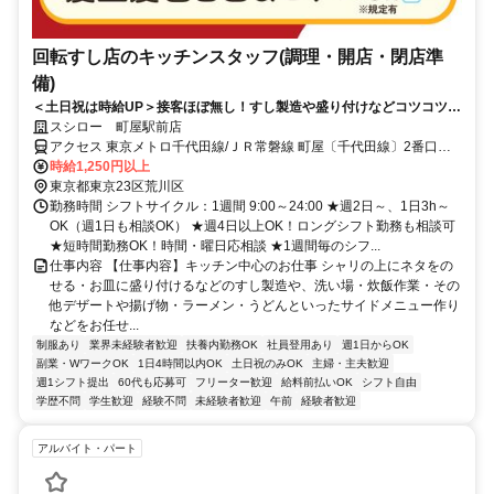
回転すし店のキッチンスタッフ(調理・開店・閉店準
備)
＜土日祝は時給UP＞接客ほぼ無し！すし製造や盛り付けなどコツコツ働
ける
スシロー 町屋駅前店
アクセス 東京メトロ千代田線/ＪＲ常磐線 町屋〔千代田線〕2番口徒
歩約1分、京成本線 町屋〔京成線〕徒歩約1分、都電荒川線 町屋駅前
時給1,250円以上
出入口1徒歩約1分
東京都東京23区荒川区
勤務時間 シフトサイクル：1週間 9:00～24:00 ★週2日～、1日3h～
OK（週1日も相談OK） ★週4日以上OK！ロングシフト勤務も相談可
★短時間勤務OK！時間・曜日応相談 ★1週間毎のシフ...
仕事内容 【仕事内容】キッチン中心のお仕事 シャリの上にネタをの
せる・お皿に盛り付けるなどのすし製造や、洗い場・炊飯作業・その
他デザートや揚げ物・ラーメン・うどんといったサイドメニュー作り
などをお任せ...
制服あり
業界未経験者歓迎
扶養内勤務OK
社員登用あり
週1日からOK
副業・WワークOK
1日4時間以内OK
土日祝のみOK
主婦・主夫歓迎
週1シフト提出
60代も応募可
フリーター歓迎
給料前払いOK
シフト自由
学歴不問
学生歓迎
経験不問
未経験者歓迎
午前
経験者歓迎
アルバイト・パート