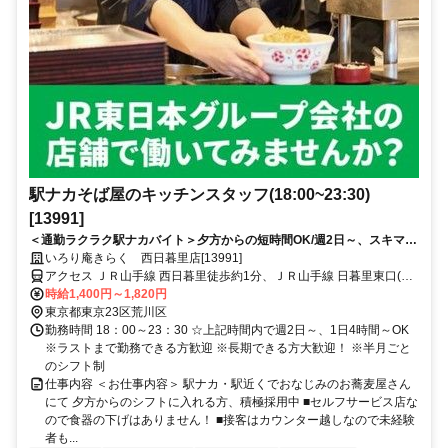
駅ナカそば屋のキッチンスタッフ(18:00~23:30)
[13991]
＜通勤ラクラク駅ナカバイト＞夕方からの短時間OK/週2日～、スキマバ
イト/未経験歓迎/面接時履歴書不要
いろり庵きらく 西日暮里店[13991]
アクセス ＪＲ山手線 西日暮里徒歩約1分、ＪＲ山手線 日暮里東口(舎
人ライナー)徒歩約8分、ＪＲ山手線 田端南口徒歩約10分 ■JR西日暮
時給1,400円～1,820円
里駅改札内■日暮里駅、田端駅、千駄木駅、新三河島駅、三河島駅方
東京都東京23区荒川区
面からも通勤可能です
勤務時間 18：00～23：30 ☆上記時間内で週2日～、1日4時間～OK
※ラストまで勤務できる方歓迎 ※長期できる方大歓迎！ ※半月ごと
のシフト制
仕事内容 ＜お仕事内容＞ 駅ナカ・駅近くでおなじみのお蕎麦屋さん
にて 夕方からのシフトに入れる方、積極採用中 ■セルフサービス店な
ので食器の下げはありません！ ■接客はカウンター越しなので未経験
者も...