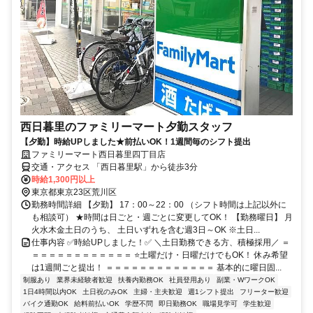
西日暮里のファミリーマート夕勤スタッフ
【夕勤】時給UPしました★前払いOK！1週間毎のシフト提出
ファミリーマート西日暮里四丁目店
交通・アクセス 「西日暮里駅」から徒歩3分
時給1,300円以上
東京都東京23区荒川区
勤務時間詳細 【夕勤】 17：00～22：00 （シフト時間は上記以外に
も相談可） ★時間は日ごと・週ごとに変更してOK！ 【勤務曜日】 月
火水木金土日のうち、 土日いずれを含む週3日～OK ※土日...
仕事内容 ✅時給UPしました！✅ ＼土日勤務できる方、積極採用／ ＝
＝＝＝＝＝＝＝＝＝＝＝＝ ⭐土曜だけ・日曜だけでもOK！ 休み希望
は1週間ごと提出！ ＝＝＝＝＝＝＝＝＝＝＝＝＝ 基本的に曜日固...
制服あり
業界未経験者歓迎
扶養内勤務OK
社員登用あり
副業・WワークOK
1日4時間以内OK
土日祝のみOK
主婦・主夫歓迎
週1シフト提出
フリーター歓迎
バイク通勤OK
給料前払いOK
学歴不問
即日勤務OK
職場見学可
学生歓迎