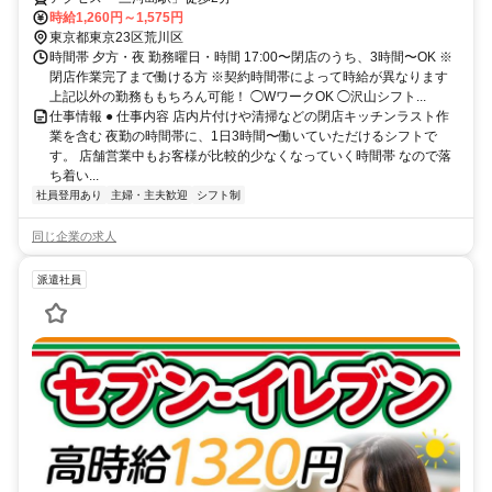
時給1,260円～1,575円
東京都東京23区荒川区
時間帯 夕方・夜 勤務曜日・時間 17:00〜閉店のうち、3時間〜OK ※
閉店作業完了まで働ける方 ※契約時間帯によって時給が異なります
上記以外の勤務ももちろん可能！ ◯WワークOK ◯沢山シフト...
仕事情報 ● 仕事内容 店内片付けや清掃などの閉店キッチンラスト作
業を含む 夜勤の時間帯に、1日3時間〜働いていただけるシフトで
す。 店舗営業中もお客様が比較的少なくなっていく時間帯 なので落
ち着い...
社員登用あり
主婦・主夫歓迎
シフト制
同じ企業の求人
派遣社員