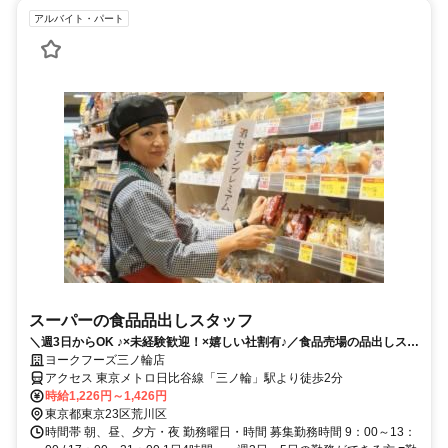
アルバイト・パート
スーパーの食品品出しスタッフ
＼週3日からOK ♪×未経験歓迎！×嬉しい社割有♪／食品売場の品出しスタ
ッフ募集
ヨークフーズ三ノ輪店
アクセス 東京メトロ日比谷線「三ノ輪」駅より徒歩2分
時給1,226円～1,426円
東京都東京23区荒川区
時間帯 朝、昼、夕方・夜 勤務曜日・時間 募集勤務時間 9：00～13：