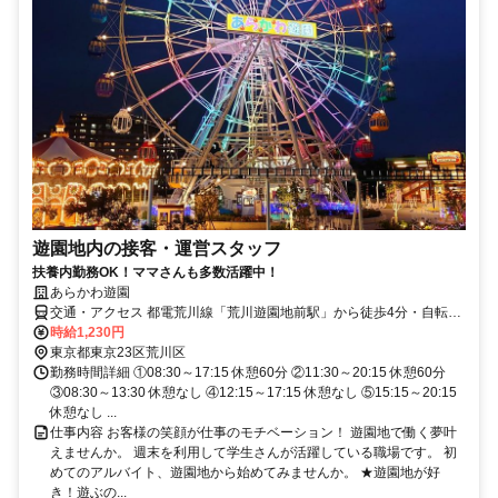
遊園地内の接客・運営スタッフ
扶養内勤務OK！ママさんも多数活躍中！
あらかわ遊園
交通・アクセス 都電荒川線「荒川遊園地前駅」から徒歩4分・自転車
通勤OK
時給1,230円
東京都東京23区荒川区
勤務時間詳細 ①08:30～17:15 休憩60分 ②11:30～20:15 休憩60分
③08:30～13:30 休憩なし ④12:15～17:15 休憩なし ⑤15:15～20:15
休憩なし ...
仕事内容 お客様の笑顔が仕事のモチベーション！ 遊園地で働く夢叶
えませんか。 週末を利用して学生さんが活躍している職場です。 初
めてのアルバイト、遊園地から始めてみませんか。 ★遊園地が好
き！遊ぶの...