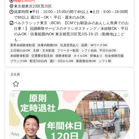
時給1,400円
東京都東京23区荒川区
就業時間 ■平日：10:00～15:00の間で4h以上 ■土日：9:00～18:00間
で6h以上 週2日～OK！ 平日・週末のみOK
ベルクラシック東京（BCM）【CMでお馴染みのあんしん祭典でのお
仕事！】 冠婚葬祭サービスのチラシポスティング／未経験OK・平日
のみOK・扶養範囲内OK 東京都荒川区荒川5-19-15（勤務地はこど
も...
業界未経験者歓迎
扶養内勤務OK
社員登用あり
副業・WワークOK
土日祝のみOK
主婦・主夫歓迎
フリーター歓迎
シフト自由
平日のみOK
未経験者歓迎
交通費全額支給
経験者歓迎
ネイルOK
研修あり
社会保険完備
ブランクOK
駅近5分以内
週2・3日からOK
家庭都合休OK
シフト制
正社員