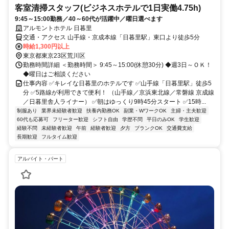
客室清掃スタッフ(ビジネスホテルで1日実働4.75h)
9:45～15:00勤務／40～60代が活躍中／曜日選べます
アルモントホテル 日暮里
交通・アクセス 山手線・京成本線「日暮里駅」東口より徒歩5分
時給1,300円以上
東京都東京23区荒川区
勤務時間詳細 ＜勤務時間＞ 9:45～15:00(休憩30分) ◆週3日～ＯＫ！
◆曜日はご相談ください
仕事内容 ✅キレイな日暮里のホテルです ✅山手線「日暮里駅」徒歩5
分 ✅5路線が利用できて便利！ （山手線／京浜東北線／常磐線 京成線
／日暮里舎人ライナー） ✅朝はゆっくり9時45分スタート ✅15時...
制服あり
業界未経験者歓迎
扶養内勤務OK
副業・WワークOK
主婦・主夫歓迎
60代も応募可
フリーター歓迎
シフト自由
学歴不問
平日のみOK
学生歓迎
経験不問
未経験者歓迎
午前
経験者歓迎
夕方
ブランクOK
交通費支給
長期歓迎
フルタイム歓迎
アルバイト・パート