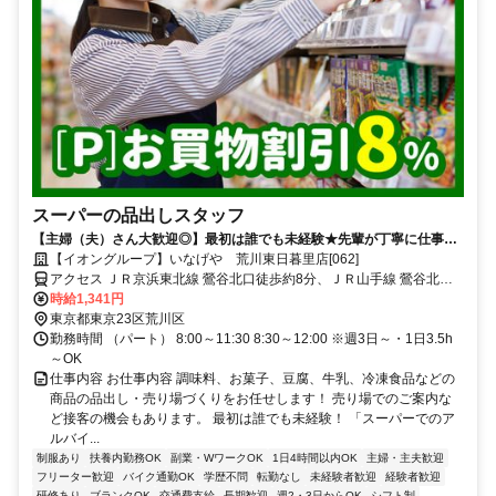
スーパーの品出しスタッフ
【主婦（夫）さん大歓迎◎】最初は誰でも未経験★先輩が丁寧に仕事を
教えます♪
【イオングループ】いなげや 荒川東日暮里店[062]
アクセス ＪＲ京浜東北線 鶯谷北口徒歩約8分、ＪＲ山手線 鶯谷北口
徒歩約8分、ＪＲ常磐線 三河島徒歩約10分 「鶯谷駅」徒歩8分
時給1,341円
東京都東京23区荒川区
勤務時間 （パート） 8:00～11:30 8:30～12:00 ※週3日～・1日3.5h
～OK
仕事内容 お仕事内容 調味料、お菓子、豆腐、牛乳、冷凍食品などの
商品の品出し・売り場づくりをお任せします！ 売り場でのご案内な
ど接客の機会もあります。 最初は誰でも未経験！ 「スーパーでのア
ルバイ...
制服あり
扶養内勤務OK
副業・WワークOK
1日4時間以内OK
主婦・主夫歓迎
フリーター歓迎
バイク通勤OK
学歴不問
転勤なし
未経験者歓迎
経験者歓迎
研修あり
ブランクOK
交通費支給
長期歓迎
週2・3日からOK
シフト制