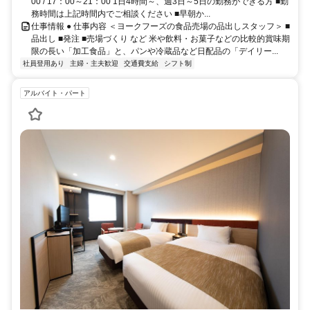
00 / 17：00～21：00 1日4時間～、週3日～5日の勤務ができる方 ■勤
務時間は上記時間内でご相談ください ■早朝か...
仕事情報 ● 仕事内容 ＜ヨークフーズの食品売場の品出しスタッフ＞ ■
品出し ■発注 ■売場づくり など 米や飲料・お菓子などの比較的賞味期
限の長い「加工食品」と、パンや冷蔵品など日配品の「デイリー...
社員登用あり
主婦・主夫歓迎
交通費支給
シフト制
アルバイト・パート