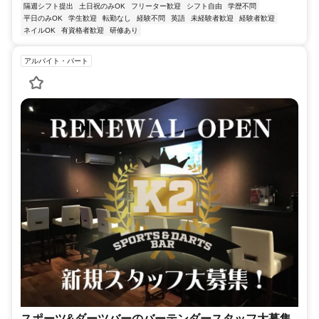
隔週シフト提出
土日祝のみOK
フリーター歓迎
シフト自由
学歴不問
平日のみOK
学生歓迎
転勤なし
経験不問
英語
未経験者歓迎
経験者歓迎
ネイルOK
有資格者歓迎
研修あり
アルバイト・パート
スポーツ&ダーツバーのバーテンダースタッフ大募集