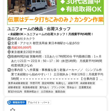
ユニフォームの検品・出荷スタッフ
＜未経験OK＞ユニフォームの出荷スタッフ！月残業平均5時間！
株式会社タカクラ
交通・アクセス 都営浅草線 東日本橋駅から徒歩5分
月給300,000円
東京都東京23区中央区
勤務時間詳細 実働時間：1日あたり7時間30分 平均勤務日数：1ヶ月
あたり21日 〜 22日 8：50～17：30（休憩1時間） 月残業平均5時間
程度/残業少なめ
仕事内容 ＼＼作業服・事務服を扱う老舗メーカー／／ 《シンプル作
業で未経験から始めやすい！》 土日祝休み｜年休126日｜月残業平均
5時間 ＝＝＝＝＝＝＝＝＝＝＝＝＝＝＝＝＝＝＝＝ 【 仕事内容 】 ...
業界未経験者歓迎
学歴不問
固定時間制
転勤なし
経験不問
未経験者歓迎
経験者歓迎
有資格者歓迎
賞与あり
ブランクOK
育休あり
交通費支給
駅近5分以内
長期休暇あり
土日祝休み
服装自由
アルバイト・パート