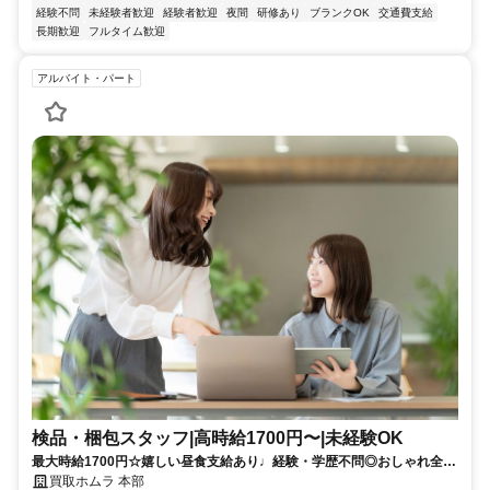
経験不問
未経験者歓迎
経験者歓迎
夜間
研修あり
ブランクOK
交通費支給
長期歓迎
フルタイム歓迎
アルバイト・パート
検品・梱包スタッフ|高時給1700円〜|未経験OK
最大時給1700円☆嬉しい昼食支給あり♩経験・学歴不問◎おしゃれ全部
自由♪週5〜勤務OK☆駅近で通いやすい♪
買取ホムラ 本部