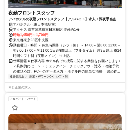
夜勤フロントスタッフ
アパホテルの夜勤フロントスタッフ【アルバイト】求人！深夜手当あり
の夜勤帯でしっかり稼げる
アパホテル〈東日本橋駅前〉
アクセス 都営浅草線東日本橋駅 徒歩約1分
時給1,450円～1,700円
東京都東京23区中央区
勤務曜日・時間 ＜募集時間帯（シフト例）＞ 14:00～翌8:00 22:00～
翌8:00 17:00～翌11:00 1日8時間以上（フルタイム） 週3日以上 ※24
時間シフト制（夜勤メイン） ※上記...
仕事情報 ● 仕事内容 ホテル内での接客に関する業務をお願いします♪
＜具体的には…＞ ・チェックイン、チェックアウト対応 ・宿泊予約
の電話応対、PCへのデータ入力 ・ホテル内の簡単な清掃 ・締め作...
社員登用あり
副業・WワークOK
シフト制
同じ企業の求人
アルバイト・パート