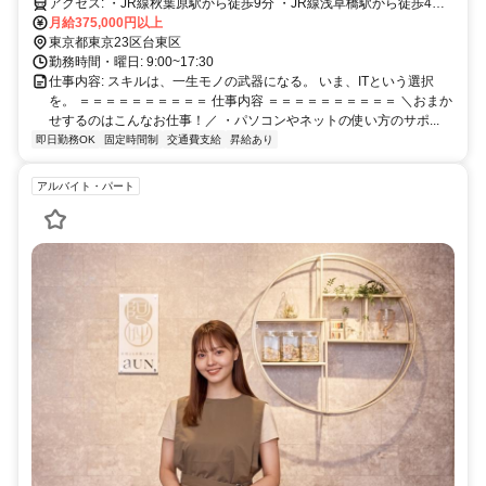
アクセス: ・JR線秋葉原駅から徒歩9分 ・JR線浅草橋駅から徒歩4分
・東京メトロ日比谷線秋葉原駅から徒歩8分
月給375,000円以上
東京都東京23区台東区
勤務時間・曜日: 9:00~17:30
仕事内容: スキルは、一生モノの武器になる。 いま、ITという選択
を。 ＝＝＝＝＝＝＝＝＝＝ 仕事内容 ＝＝＝＝＝＝＝＝＝＝ ＼おまか
せするのはこんなお仕事！／ ・パソコンやネットの使い方のサポ...
即日勤務OK
固定時間制
交通費支給
昇給あり
アルバイト・パート