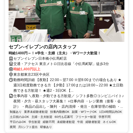
セブン-イレブンの店内スタッフ
時給1400円～！⭐学生・主婦（主夫）・Wワーク大歓迎！
セブンイレブン日本橋小伝馬町店
交通・アクセス 東京メトロ日比谷線「小伝馬町駅」徒歩3分
時給1,400円以上
東京都東京23区中央区
勤務時間詳細 【夜勤】22:00～翌7:00 ※翌8:00までの場合もあり ★
週3日程度勤務できる方 【夕勤】17:00または18:00～22:00 ★土日勤
務できる方歓迎！ ★週2・3日OK 【...
仕事内容 ＼夜勤・夕勤できる方歓迎／ シフト多数◎コンビニバイト♪
夜間・夕方・昼スタッフ大募集！ ⭐仕事内容 ・レジ業務（接客・会
計） ・商品の品出し・陳列 ・店内清掃 ・発注・在庫管理の補助 ・...
制服あり
業界未経験者歓迎
扶養内勤務OK
副業・WワークOK
1日4時間以内OK
土日祝のみOK
主婦・主夫歓迎
60代も応募可
フリーター歓迎
学歴不問
平日のみOK
学生歓迎
経験不問
未経験者歓迎
午前
経験者歓迎
ネイルOK
夜間
月1シフト提出
研修あり