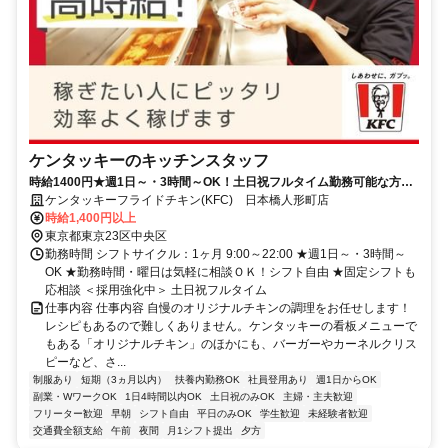
ケンタッキーのキッチンスタッフ
時給1400円★週1日～・3時間～OK！土日祝フルタイム勤務可能な方大
歓迎♪
ケンタッキーフライドチキン(KFC) 日本橋人形町店
時給1,400円以上
東京都東京23区中央区
勤務時間 シフトサイクル：1ヶ月 9:00～22:00 ★週1日～・3時間～
OK ★勤務時間・曜日は気軽に相談ＯＫ！シフト自由 ★固定シフトも
応相談 ＜採用強化中＞ 土日祝フルタイム
仕事内容 仕事内容 自慢のオリジナルチキンの調理をお任せします！
レシピもあるので難しくありません。ケンタッキーの看板メニューで
もある「オリジナルチキン」のほかにも、バーガーやカーネルクリス
ピーなど、さ...
制服あり
短期（3ヵ月以内）
扶養内勤務OK
社員登用あり
週1日からOK
副業・WワークOK
1日4時間以内OK
土日祝のみOK
主婦・主夫歓迎
フリーター歓迎
早朝
シフト自由
平日のみOK
学生歓迎
未経験者歓迎
交通費全額支給
午前
夜間
月1シフト提出
夕方