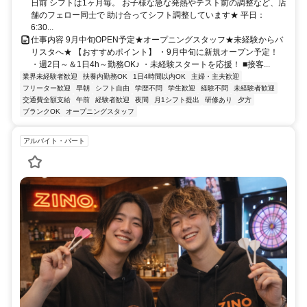
日前 シフトは1ヶ月毎。 お子様な急な発熱やテスト前の調整など、店
舗のフェロー同士で 助け合ってシフト調整しています★ 平日：
6:30...
仕事内容 9月中旬OPEN予定★オープニングスタッフ★未経験からバ
リスタへ★ 【おすすめポイント】 ・9月中旬に新規オープン予定！
・週2日～＆1日4h～勤務OK♪ ・未経験スタートを応援！ ■接客...
業界未経験者歓迎
扶養内勤務OK
1日4時間以内OK
主婦・主夫歓迎
フリーター歓迎
早朝
シフト自由
学歴不問
学生歓迎
経験不問
未経験者歓迎
交通費全額支給
午前
経験者歓迎
夜間
月1シフト提出
研修あり
夕方
ブランクOK
オープニングスタッフ
アルバイト・パート