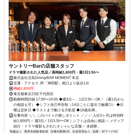
サントリーBarの店舗スタッフ
ドラマ撮影された人気店／高時給1,800円・週3日3.5h〜
株式会社元気Dining/BAR MOMENT 本店
交通・アクセス JR「神田駅」南口より徒歩1分
時給1,800円
東京都東京23区千代田区
勤務時間詳細 17:00〜24:00 ◆週3日～、1日3.5h～OK！（週1日から
の相談も可） ◆シフト自己申告制（14日ごとに提出で融通◎） ◆日
曜は定休日 ◆ラストまで働ける方歓迎 ◆18歳未満...
仕事内容 ＼＼ このバイトの推しポイント ／／ ✅ 入社3ヶ月は特別時
給1,800円 ✅ 週3日／1日3.5h〜OK｜シフトは自由に相談 ✅ メディア
紹介・ドラマ撮影もされたオシャレな店舗 ✅ 未経験...
制服あり
業界未経験者歓迎
扶養内勤務OK
社員登用あり
副業・WワークOK