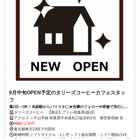
9月中旬OPEN予定のタリーズコーヒーカフェスタッ
フ
週2日～OK！未経験からバリスタに★先輩のフォローや研修で安心して
働けます！
タリーズコーヒー 【新店】アトレ秋葉原(仮)店
アクセス ＪＲ山手線 秋葉原中央改札口徒歩約2分、都営新宿線 岩本
町A3口徒歩約4分、東京メトロ銀座線 神田（東京都）6番口徒歩約9
時給1,230円
分
東京都東京23区千代田区
勤務時間 シフトサイクル：1ヶ月 シフト提出期限：シフト開始の14