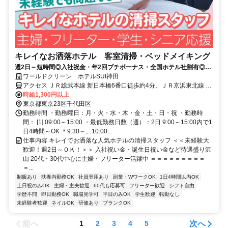
キレイなお洒落ホテル 客室清掃・ベッドメイキング
週2日～短時間◎入社祝金・年2回プチボーナス・全国ホテル社割有◎主
婦・フリーター・学生・シニア活躍中
ワールドクリーン ホテルSUI神田
アクセス ＪＲ総武本線 新日本橋6番口徒歩約4分、ＪＲ京浜東北線 神
田（東京都）南口徒歩約4分、ＪＲ山手線 神田（東京都）南口徒歩約
時給1,300円以上
4分
東京都東京23区千代田区
勤務時間 ・勤務曜日：月・火・水・木・金・土・日・祝 ・勤務時
間： [1] 09:00～15:00 ・最低勤務日数（週）：2日 9:00～15:00内で1
日4時間～OK ＊9:30～、10:00...
仕事内容 キレイでお洒落な人気ホテルの清掃スタッフ ＜＜未経験大
歓迎！週2日～ＯＫ！＞＞ 入社祝い金・誕生日祝い金など待遇盛り沢
山 20代・30代中心に主婦・フリーター活躍中 ＝＝＝＝＝＝＝＝＝
＝...
制服あり
扶養内勤務OK
社員登用あり
副業・WワークOK
1日4時間以内OK
土日祝のみOK
主婦・主夫歓迎
60代も応募可
フリーター歓迎
シフト自由
学歴不問
即日勤務OK
職場見学可
平日のみOK
学生歓迎
転勤なし
未経験者歓迎
ネイルOK
研修あり
ブランクOK
前へ
次へ
1
2
3
4
5