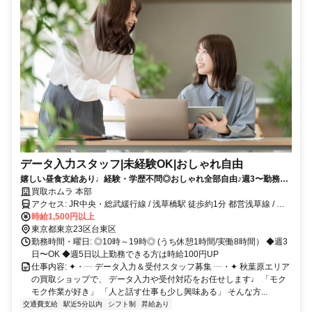
データ入力スタッフ|未経験OK|おしゃれ自由
嬉しい昼食支給あり♩経験・学歴不問◎おしゃれ全部自由♪週3〜勤務
OK☆駅近で通いやすい♪
買取ホムラ 本部
アクセス: JR中央・総武緩行線 / 浅草橋駅 徒歩約1分 都営浅草線 / 浅
草橋駅 徒歩約1分
時給1,500円以上
東京都東京23区台東区
勤務時間・曜日: ◎10時～19時◎ (うち休憩1時間/実働8時間） ◆週3
日〜OK ◆週5日以上勤務できる方は時給100円UP
仕事内容: ✦・┈ データ入力＆受付スタッフ募集 ┈・✦ 秋葉原エリア
の買取ショップで、 データ入力や受付対応をお任せします♩ 「モク
モク作業が好き」 「人と話す仕事も少し興味ある」 そんな方...
交通費支給
駅近5分以内
シフト制
昇給あり