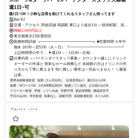
週1日~可
週1日~OK！小粋な店長を助けてくれるスタッフさん待ってます
Bar K2
交通・アクセス JR総武線 両国駅 東口より徒歩1分 ／錦糸町駅、浅草
橋駅、秋葉原駅近辺のエリアでお探しの方歓迎
時給1,500円以上
東京都東京23区墨田区
勤務時間詳細 ┏━━━━━━━━━━━━━━┓ ■営業時間 ※年中
無休 18:00～翌5:00（火～日） ┗━━━━━━━━━━━━━━┛
上記時間帯の中で… ▼週1日～・1日3h～応相...
仕事内容 ＜バーテンダースタッフ募集＞ カウンター越しにドリンク
オーダーの作成と 簡単なホール雑務など 未経験の方はドリンクの作
り方から丁寧に教えます 特に難しい要求は一切ありません！ ＼服装
は基...
業界未経験者歓迎
短期（3ヵ月以内）
社員登用あり
週1日からOK
副業・WワークOK
1日4時間以内OK
隔週シフト提出
土日祝のみOK
フリーター歓迎
早朝
シフト自由
学歴不問
固定時間制
職場見学可
平日のみOK
学生歓迎
転勤なし
経験不問
未経験者歓迎
ネイルOK
アルバイト・パート