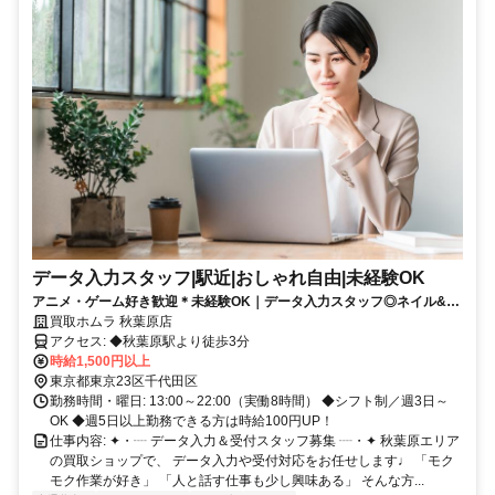
データ入力スタッフ|駅近|おしゃれ自由|未経験OK
アニメ・ゲーム好き歓迎＊未経験OK｜データ入力スタッフ◎ネイル&服
装自由｜秋葉原駅チカ｜週3〜OK＊
買取ホムラ 秋葉原店
アクセス: ◆秋葉原駅より徒歩3分
時給1,500円以上
東京都東京23区千代田区
勤務時間・曜日: 13:00～22:00（実働8時間） ◆シフト制／週3日～
OK ◆週5日以上勤務できる方は時給100円UP！
仕事内容: ✦・┈ データ入力＆受付スタッフ募集 ┈・✦ 秋葉原エリア
の買取ショップで、 データ入力や受付対応をお任せします♩ 「モク
モク作業が好き」 「人と話す仕事も少し興味ある」 そんな方...