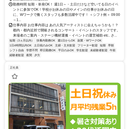
勤務時間 短期・単発OK！ 週1日～・土日だけなど空いてる日のイベ
ントに参加でOK！学校がお休みの日やメインの仕事がお休みの日
に、Wワークで働くスタッフも多数活躍中です！ ＜シフト例＞ 09:00
～1...
仕事内容 お仕事内容は あの人気アーティストに会えちゃうかも！？
都内・都内近郊で開催されるコンサート・イベントのスタッフです。
来場者のご案内・ステージ機材運搬・イベントの運営補助 etc.. さ...
短期（3ヵ月以内）
扶養内勤務OK
週1日からOK
副業・WワークOK
1日4時間以内OK
土日祝のみOK
主婦・主夫歓迎
フリーター歓迎
短期
早朝
シフト自由
学歴不問
即日勤務OK
平日のみOK
学生歓迎
未経験者歓迎
午前
経験者歓迎
夜間
夕方
正社員