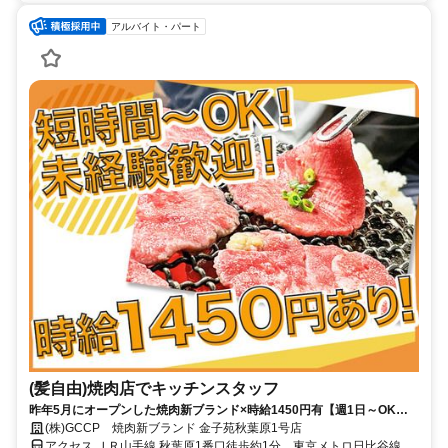
アルバイト・パート
(髪自由)焼肉店でキッチンスタッフ
昨年5月にオープンした焼肉新ブランド×時給1450円有【週1日～OK】
【髪自由・ピアスok】
(株)GCCP 焼肉新ブランド 金子苑秋葉原1号店
アクセス ＪＲ山手線 秋葉原1番口徒歩約1分、東京メトロ日比谷線 秋