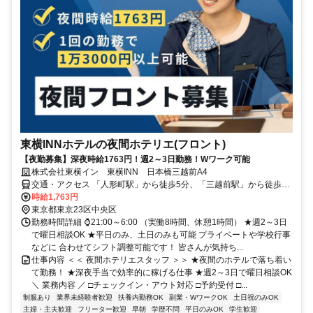
東横INNホテルの夜間ホテリエ(フロント)
【夜勤募集】深夜時給1763円！週2～3日勤務！Wワーク可能
株式会社東横イン 東横INN 日本橋三越前A4
交通・アクセス 「人形町駅」から徒歩5分、「三越前駅」から徒歩8
分
時給1,763円
東京都東京23区中央区
勤務時間詳細 ⌚21:00～6:00 （実働8時間、休憩1時間） ★週2～3日
で曜日相談OK ★平日のみ、土日のみも可能 プライベートや学校行事
などに 合わせてシフト調整可能です！ 皆さんが気持ち...
仕事内容 ＜＜ 夜間ホテリエスタッフ ＞＞ ★夜間のホテルで落ち着い
て勤務！ ★深夜手当で効率的に稼げる仕事 ★週2～3日で曜日相談OK
＼ 業務内容 ／ □チェックイン・アウト対応 □予約受付 □...
制服あり
業界未経験者歓迎
扶養内勤務OK
副業・WワークOK
土日祝のみOK
主婦・主夫歓迎
フリーター歓迎
早朝
学歴不問
平日のみOK
学生歓迎