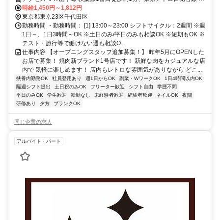
葉原1番口徒歩約1分、都営新宿線 岩本町A4口徒歩約4分
時給1,450円～1,812円
東京都東京23区千代田区
勤務時間 ・勤務時間： [1] 13:00～23:00 シフトサイクル：2週間 ※週
1日～、1日3時間～OK ※土日のみ/平日のみも相談OK ※短期もOK ※
テスト・旅行等で働けない週も相談O...
仕事内容 【オープニングスタッフ追加募集！】 昨年5月にOPENした
お店で募集！ 焼肉新ブランド1号店です！ 新鮮な肉をカジュアルな店
内で 気軽に楽しめます！ 店内もレトロな雰囲気がありながら どこ...
扶養内勤務OK
社員登用あり
週1日からOK
副業・WワークOK
1日4時間以内OK
隔週シフト提出
土日祝のみOK
フリーター歓迎
シフト自由
学歴不問
平日のみOK
学生歓迎
転勤なし
未経験者歓迎
経験者歓迎
ネイルOK
夜間
研修あり
夕方
ブランクOK
同じ企業の求人
アルバイト・パート