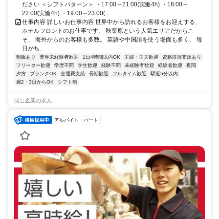
ださい ＜シフトパターン＞ ・17:00～21:00(実働4h) ・18:00～
22:00(実働4h) ・19:00～23:00(...
仕事内容 詳しいお仕事内容 世界中から訪れるお客様をお迎えする、
ホテルフロントのお仕事です。 秋葉原という人気エリアだからこ
そ、 海外からのお客様も多数。 英語や中国語を使う場面も多く、 毎
日がち...
制服あり
業界未経験者歓迎
1日4時間以内OK
主婦・主夫歓迎
資格取得支援あり
フリーター歓迎
学歴不問
学生歓迎
経験不問
未経験者歓迎
経験者歓迎
夜間
夕方
ブランクOK
交通費支給
長期歓迎
フルタイム歓迎
駅近5分以内
週2・3日からOK
シフト制
同じ企業の求人
アルバイト・パート