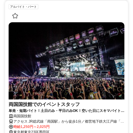
アルバイト・パート
両国国技館でのイベントスタッフ
単発・短期バイト！土日のみ・平日のみOK！空いた日にスキマバイト！
未経験歓迎！髪色・髪型・ネイルOK
両国国技館
アクセス JR総武線「両国駅」から徒歩1分／都営地下鉄大江戸線「両
国駅」A3出口徒歩5分
時給1,250円～2,025円
東京都東京23区墨田区