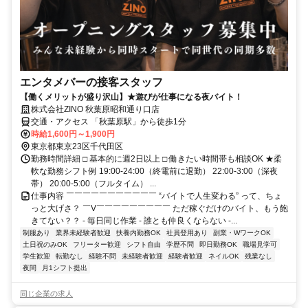
エンタメバーの接客スタッフ
【働くメリットが盛り沢山】★遊びが仕事になる夜バイト！
株式会社ZINO 秋葉原昭和通り口店
交通・アクセス 「秋葉原駅」から徒歩1分
時給1,600円～1,900円
東京都東京23区千代田区
勤務時間詳細 □ 基本的に週2日以上 □ 働きたい時間帯も相談OK ★柔
軟な勤務シフト例 19:00-24:00（終電前に退勤） 22:00-3:00（深夜
帯） 20:00-5:00（フルタイム） ...
仕事内容 ￣￣￣￣￣￣￣￣￣￣￣ “バイトで人生変わる” って、ちょ
っと大げさ？ ￣V￣￣￣￣￣￣￣￣￣ ただ稼ぐだけのバイト、もう飽
きてない？？ - 毎日同じ作業 - 誰とも仲良くならない -...
制服あり
業界未経験者歓迎
扶養内勤務OK
社員登用あり
副業・WワークOK
土日祝のみOK
フリーター歓迎
シフト自由
学歴不問
即日勤務OK
職場見学可
学生歓迎
転勤なし
経験不問
未経験者歓迎
経験者歓迎
ネイルOK
残業なし
夜間
月1シフト提出
同じ企業の求人