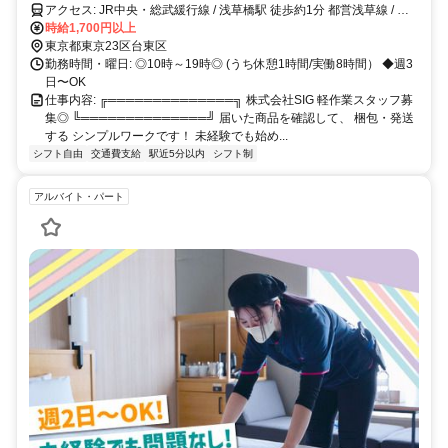
アクセス: JR中央・総武緩行線 / 浅草橋駅 徒歩約1分 都営浅草線 / 浅
草橋駅 徒歩約1分
時給1,700円以上
東京都東京23区台東区
勤務時間・曜日: ◎10時～19時◎ (うち休憩1時間/実働8時間） ◆週3
日〜OK
仕事内容: ╔══════════════╗ 株式会社SIG 軽作業スタッフ募
集◎ ╚══════════════╝ 届いた商品を確認して、 梱包・発送
する シンプルワークです！ 未経験でも始め...
シフト自由
交通費支給
駅近5分以内
シフト制
アルバイト・パート