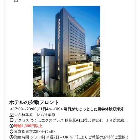
ホテルの夕勤フロント
＜17:00～23:00／1日4h～OK＞毎日がちょっとした留学体験◎海外ゲ
ストと出会えるホテルフロント♪阪急阪神グループ
レム秋葉原 レム秋葉原
アクセス つくばエクスプレス 秋葉原A1口徒歩約1分、ＪＲ総武線各
停 秋葉原A1口徒歩約1分、ＪＲ山手線 秋葉原A1口徒歩約1分
時給1,300円以上
東京都東京23区千代田区
勤務時間 シフト制 ※週2日～OK ※下記よりご希望のお時間ご選択く