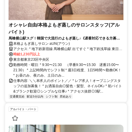
オシャレ自由/本格よもぎ蒸しのサロンスタッフ(アル
バイト)
馬喰横山駅スグ！韓国で大流行のよもぎ蒸し♪《遅番対応できる方募
集！》未経験歓迎◎週3日/1日5h〜勤務OK！高時給×交通費全額支給★
本格よもぎ蒸しサロン aUN(アウン)
アクセス: * 地下鉄新宿線 馬喰横山駅 出てすぐ * 地下鉄浅草線 東日本
橋駅 出てすぐ * JR総務線 馬喰町駅 A-3出口より徒歩2分
時給1,230円以上
東京都東京23区中央区
勤務時間・曜日: * 9:30〜21:30 （早番9:30〜15:30 遅番15:00〜
21:30） * 上記時間内でシフト制 * 週3日程度、1日5時間〜勤務OK！
* お昼のみ、夜のみ、土日のみ...
仕事内容: ＼＼本求人のポイント／／ * レア求人！オープニングスタ
ッフの追加募集！ * お洒落自由◎髪色・髪型、ネイルOK♪ * 初バイト
&ブランク歓迎◎シンプルな仕事♪ * アクセス抜群◎3駅...
交通費支給
駅近5分以内
シフト制
昇給あり
アルバイト・パート