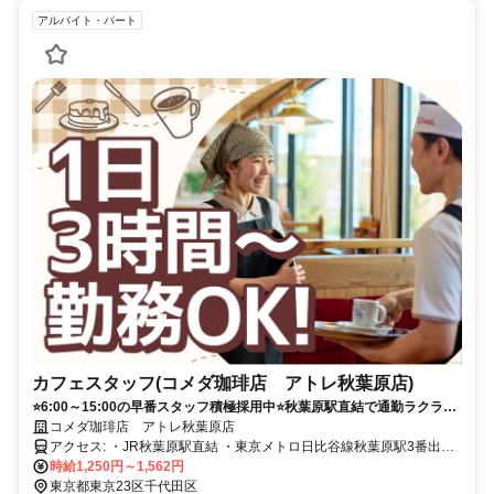
アルバイト・パート
カフェスタッフ(コメダ珈琲店 アトレ秋葉原店)
⭐6:00～15:00の早番スタッフ積極採用中⭐秋葉原駅直結で通勤ラクラ
ク！週2日・1日3時間～OK♪未経験・初バイト歓迎！主婦（夫）・フリ
コメダ珈琲店 アトレ秋葉原店
ーター・大学生・Wワーク歓迎！
アクセス: ・JR秋葉原駅直結 ・東京メトロ日比谷線秋葉原駅3番出口
徒歩1分 ・つくばエクスプレス秋葉原駅A2出口でてすぐ ⭕週2日・1
時給1,250円～1,562円
日3時間～OK ⭕未経験歓迎
東京都東京23区千代田区