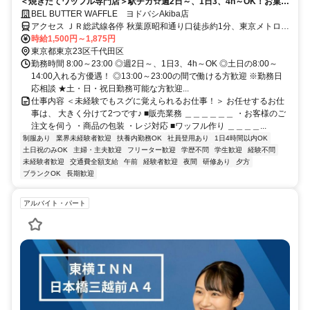
＜焼きたてワッフル専門店＞駅チカ☆週2日～、1日3、4h～OK！お菓子
が好き、接客が好きな方にピッタリのお仕事！
BEL BUTTER WAFFLE ヨドバシAkiba店
アクセス ＪＲ総武線各停 秋葉原昭和通り口徒歩約1分、東京メトロ日
比谷線 秋葉原3番口徒歩約1分、つくばエクスプレス 秋葉原A2口徒歩
時給1,500円～1,875円
約2分
東京都東京23区千代田区
勤務時間 8:00～23:00 ◎週2日～、1日3、4h～OK ◎土日の8:00～
14:00入れる方優遇！ ◎13:00～23:00の間で働ける方歓迎 ※勤務日
応相談 ★土・日・祝日勤務可能な方歓迎...
仕事内容 ＜未経験でもスグに覚えられるお仕事！＞ お任せするお仕
事は、 大きく分けて2つです♪ ■販売業務 ＿＿＿＿＿＿ ・お客様のご
注文を伺う ・商品の包装 ・レジ対応 ■ワッフル作り ＿＿＿＿...
制服あり
業界未経験者歓迎
扶養内勤務OK
社員登用あり
1日4時間以内OK
土日祝のみOK
主婦・主夫歓迎
フリーター歓迎
学歴不問
学生歓迎
経験不問
未経験者歓迎
交通費全額支給
午前
経験者歓迎
夜間
研修あり
夕方
ブランクOK
長期歓迎
アルバイト・パート