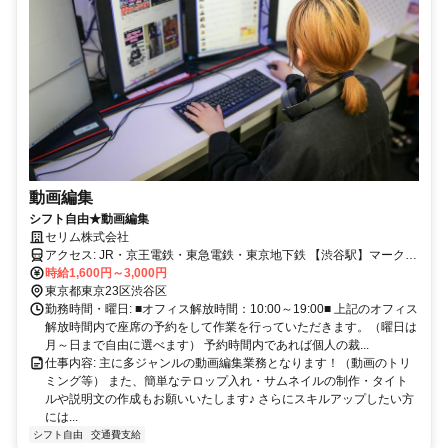
動画編集
シフト自由★動画編集
セリム株式会社
アクセス: JR・京王電鉄・東急電鉄・東京地下鉄 【渋谷駅】マークシ
時給1,600円～3,000円
ティより徒歩5分 京王電鉄井の頭線 【神泉駅】徒歩3分
東京都東京23区渋谷区
勤務時間・曜日: ■オフィス解放時間：10:00～19:00■ 上記のオフィス
解放時間内で座席の予約をして作業を行っていただきます。（曜日は
月～日まで自由に選べます） 予約時間内であれば個人の裁...
仕事内容: 主に多ジャンルの動画編集業務となります！（動画のトリ
ミング等） また、簡単なテロップ入れ・サムネイルの制作・タイト
ルや説明文の作成もお願いいたします♪ さらにスキルアップしたい方
には...
シフト自由
交通費支給