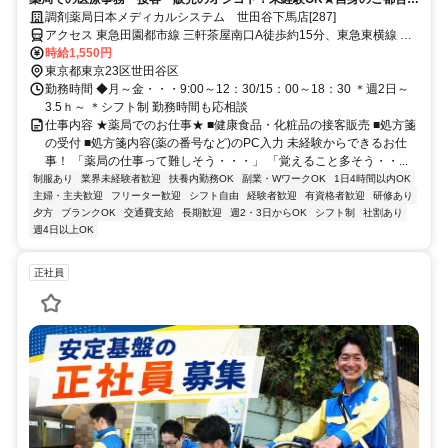
合わせた働き方が可能です！
調剤薬局日本メディカルシステム 世田谷下馬店[287]
アクセス 東急田園都市線 三軒茶屋南口A徒歩約15分、東急東横線 祐
天寺西口徒歩約17分、東急田園都市線 池尻大橋南口徒歩約17分 三軒
時給1,550円
茶屋駅 徒歩15分
東京都東京23区世田谷区
勤務時間 ◆月～金・・・9:00～12：30/15：00～18：30 ＊週2日～
3.5ｈ～ ＊シフト制 勤務時間も応相談
仕事内容 ★薬局でのお仕事★ ■健康食品・化粧品の接客販売 ■処方箋
の受付 ■処方箋内容(薬の番号など)のPC入力 未経験からできるお仕
事！ 「薬局の仕事って難しそう・・・」 「覚えること多そう・・...
制服あり
業界未経験者歓迎
扶養内勤務OK
副業・WワークOK
1日4時間以内OK
主婦・主夫歓迎
フリーター歓迎
シフト自由
経験者歓迎
有資格者歓迎
研修あり
夕方
ブランクOK
交通費支給
長期歓迎
週2・3日からOK
シフト制
社割あり
週4日以上OK
正社員