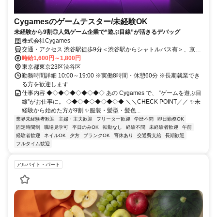
Cygamesのゲームテスター/未経験OK
未経験から9割◎人気ゲーム企業で“遊ぶ目線”が活きるデバッグ
株式会社Cygames
交通・アクセス 渋谷駅徒歩9分＜渋谷駅からシャトルバス有＞、京王
井の頭神泉駅徒歩5分
時給1,600円～1,800円
東京都東京23区渋谷区
勤務時間詳細 10:00～19:00 ※実働8時間・休憩60分 ※長期就業でき
る方を歓迎します
仕事内容 ◆◇◆◇◆◇◆◇◆◇ あの Cygames で、 “ゲームを遊ぶ目
線”がお仕事に。 ◇◆◇◆◇◆◇◆◇◆ ＼＼CHECK POINT／／ ✨未
経験から始めた方が9割 ✨服装・髪型・髪色...
業界未経験者歓迎
主婦・主夫歓迎
フリーター歓迎
学歴不問
即日勤務OK
固定時間制
職場見学可
平日のみOK
転勤なし
経験不問
未経験者歓迎
午前
経験者歓迎
ネイルOK
夕方
ブランクOK
育休あり
交通費支給
長期歓迎
フルタイム歓迎
アルバイト・パート