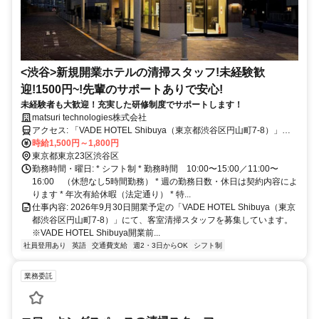
<渋谷>新規開業ホテルの清掃スタッフ!未経験歓
迎!1500円~!先輩のサポートありで安心!
未経験者も大歓迎！充実した研修制度でサポートします！
matsuri technologies株式会社
アクセス: 「VADE HOTEL Shibuya（東京都渋谷区円山町7-8）」
※2026年9月30日開業予定 〒150-0044 東京都渋谷区円山町７−８
時給1,500円～1,800円
※VADE HOTEL Shibuya開業前は、当社が運営するホテル（上野・
東京都東京23区渋谷区
浅草・新橋・品川エリア）での勤務も可能です
勤務時間・曜日: * シフト制 * 勤務時間 10:00〜15:00／11:00〜
16:00 （休憩なし5時間勤務） * 週の勤務日数・休日は契約内容によ
ります * 年次有給休暇（法定通り） * 特...
仕事内容: 2026年9月30日開業予定の「VADE HOTEL Shibuya（東京
都渋谷区円山町7-8）」にて、客室清掃スタッフを募集しています。
※VADE HOTEL Shibuya開業前...
社員登用あり
英語
交通費支給
週2・3日からOK
シフト制
業務委託