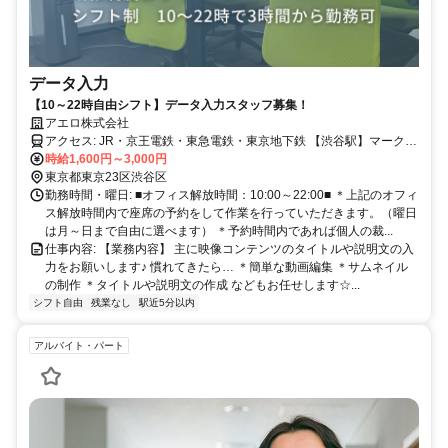
データ入力
【10～22時自由シフト】データ入力スタッフ募集！
アエロ株式会社
アクセス: JR・京王電鉄・東急電鉄・東京地下鉄 【渋谷駅】マークシ
ティより徒歩5分 京王電鉄井の頭線 【神泉駅】徒歩3分 複数路線利用
時給1,600円～3,000円
東京都東京23区渋谷区
可能☆ 新宿・下北沢・池袋・横浜からの通勤も便利です♪
勤務時間・曜日: ■オフィス解放時間：10:00～22:00■ ＊上記のオフィ
ス解放時間内で座席の予約をして作業を行っていただきます。（曜日
は月～日まで自由に選べます） ＊予約時間内であれば個人の裁...
仕事内容: 【業務内容】 主に映像コンテンツのタイトルや説明文の入
力をお願いします♪ 慣れてきたら… ＊簡単な動画編集 ＊サムネイル
の制作 ＊タイトルや説明文の作成 などもお任せします☆...
シフト自由
残業なし
駅近5分以内
アルバイト・パート