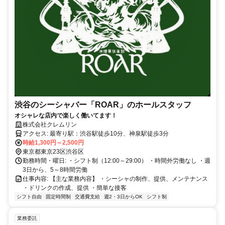
渋谷のシーシャバー「ROAR」のホールスタッフ
オシャレな店内で楽しく働いてます！
株式会社クレムリン
アクセス: 最寄り駅：渋谷駅徒歩10分、神泉駅徒歩3分
時給1,300円～2,500円
東京都東京23区渋谷区
勤務時間・曜日: ・シフト制（12:00～29:00） ・時間外労働なし ・週
3日から、5～8時間労働
仕事内容: 【主な業務内容】 ・シーシャの制作、提供、メンテナンス
・ドリンクの作成、提供 ・簡単な接客
シフト自由
固定時間制
交通費支給
週2・3日からOK
シフト制
業務委託