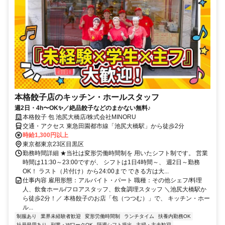
本格餃子店のキッチン・ホールスタッフ
週2日・4h〜OK✨／絶品餃子などのまかない無料♪
本格餃子 包 池尻大橋店/株式会社MINORU
交通・アクセス 東急田園都市線「池尻大橋駅」から徒歩2分
時給1,300円以上
東京都東京23区目黒区
勤務時間詳細 ★当社は変形労働時間制を 用いたシフト制です。 営業
時間は11:30～23:00ですが、 シフトは1日4時間～、 週2日～勤務
OK！ ラスト（片付け）から24:00まで できる方は大...
仕事内容 雇用形態：アルバイト・パート 職種：その他シェフ/料理
人、飲食ホール/フロアスタッフ、飲食調理スタッフ ＼池尻大橋駅か
ら徒歩2分！／ 本格餃子のお店「包（つつむ）」で、 キッチン・ホー
ル...
制服あり
業界未経験者歓迎
変形労働時間制
ランチタイム
扶養内勤務OK
社員登用あり
副業・WワークOK
隔週シフト提出
主婦・主夫歓迎