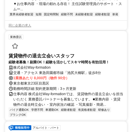
▼お仕事内容 ・現場の頼れる存在！ 主任試験管理員のサポート ・ス
ムー...
業界未経験者歓迎
短期
固定時間制
経験不問
未経験者歓迎
経験者歓迎
単発
同じ企業の求人
業務委託
賃貸物件の退去立会いスタッフ
経験者募集！副業OK！経験を活かしてスキマ時間を有効活用！
株式会社Way-formation
交通・アクセス 東急田園都市線「池尻大橋駅」徒歩8分
1業務あたり 8,000円（物件 90分）
東京都東京23区目黒区
勤務時間詳細 契約更新期間：3ヶ月更新
仕事内容 株式会社Way-formationでは、 賃貸物件の退去立会いを担当
いただく 業務委託パートナーを募集しています。 ■業務内容 ・賃貸
物件の退去時立会い ・室内状況の確認 ・写真撮影・簡易...
バイク通勤OK
学歴不問
車通勤OK
経験者歓迎
有資格者歓迎
研修あり
ブランクOK
アルバイト・パート