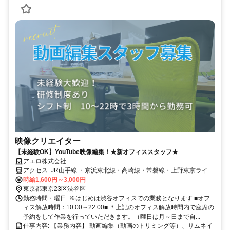
映像クリエイター
【未経験OK】YouTube映像編集！★新オフィススタッフ★
アエロ株式会社
アクセス: JR山手線 ・京浜東北線・高崎線・常磐線・上野東京ライ
ン 【上野駅】 徒歩 8分 つくばエクスプレス 【新御徒町駅 】徒歩 7分
時給1,600円～3,000円
東京メトロ銀座線 【稲荷町駅】 徒歩 1分
東京都東京23区渋谷区
勤務時間・曜日: ※はじめは渋谷オフィスでの業務となります ■オフ
ィス解放時間：10:00～22:00■ ＊上記のオフィス解放時間内で座席の
予約をして作業を行っていただきます。（曜日は月～日まで自...
仕事内容: 【業務内容】 動画編集（動画のトリミング等）、サムネイ