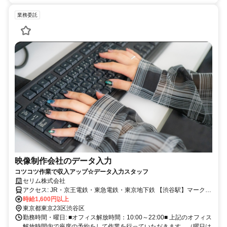
業務委託
映像制作会社のデータ入力
コツコツ作業で収入アップ☆データ入力スタッフ
セリム株式会社
アクセス: JR・京王電鉄・東急電鉄・東京地下鉄 【渋谷駅】マークシ
ティより徒歩5分 京王電鉄井の頭線 【神泉駅】徒歩3分 複数路線利用
時給1,600円以上
東京都東京23区渋谷区
可能☆ 新宿・下北沢・池袋・横浜からの通勤も便利です♪
勤務時間・曜日: ■オフィス解放時間：10:00～22:00■ 上記のオフィス
解放時間内で座席の予約をして作業を行っていただきます。（曜日は