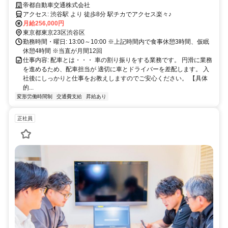
期勤務が可能です＊WEB面接OK！
帝都自動車交通株式会社
アクセス: 渋谷駅 より 徒歩8分 駅チカでアクセス楽々♪
月給256,000円
東京都東京23区渋谷区
勤務時間・曜日: 13:00～10:00 ※上記時間内で食事休憩3時間、仮眠
休憩4時間 ※当直が月間12回
仕事内容: 配車とは・・・ 車の割り振りをする業務です。 円滑に業務
を進めるため、配車担当が 適切に車とドライバーを差配します。 入
社後にしっかりと仕事をお教えしますのでご安心ください。 【具体
的...
変形労働時間制
交通費支給
昇給あり
正社員