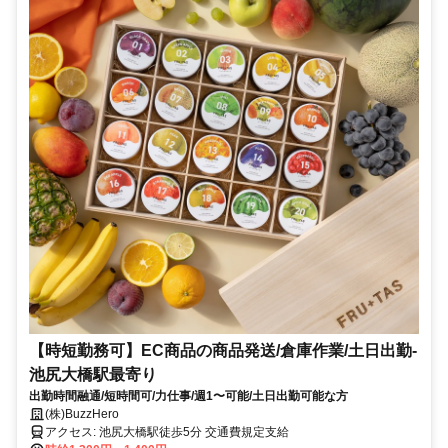
【時短勤務可】EC商品の商品発送/倉庫作業/土日出勤-
池尻大橋駅最寄り
出勤時間融通/短時間可/力仕事/週1〜可能/土日出勤可能な方
(株)BuzzHero
アクセス: 池尻大橋駅徒歩5分 交通費規定支給