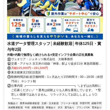
水道データ管理スタッフ│未経験歓迎│年休125日・賞
与年2回
外勤×内勤で無理なく続けられる⭐安定インフラ企業の正社員募集
ヴェオリア・ジェネッツ株式会社 大橋事務所
交通・アクセス 京王井の頭線「神泉」駅より徒歩11分 東急田園都市
線「池尻大橋」駅より徒歩10分
月給225,000円～261,500円
東京都東京23区目黒区
勤務時間詳細 総労働時間：1ヶ月あたり155時間 9：00～18:00（休憩
75分） ※シフト制
仕事内容 ┏━━━━━━━━━━━━━━━━┓ ＼まずはお気軽に
ご応募ください／ ＊選考は経験よりも人柄を重視しています。 ＊堅
苦しい面接ではありません。 リラックスしてお話ししましょう◎
┗━━...
制服あり
業界未経験者歓迎
主婦・主夫歓迎
フリーター歓迎
学歴不問
経験不問
未経験者歓迎
午前
経験者歓迎
研修あり
夕方
賞与あり
ブランクOK
育休あり