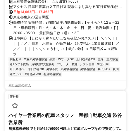
三和警備保障株式会社 五反田支社(055)
アクセス 目黒区青葉台２丁目付近 現場により異なる/直行直帰/勤務地
相談可 ■電話面接■来社不要■即日勤務
日給14,063円～17,463円
東京都東京23区目黒区
勤務時間 実働時間：8時間/日 平均勤務日数：1ヶ月あたり12日～22
日 ・勤務曜日：月・火・水・木・金・土・日・祝 ・勤務時間： [1]
20:00～05:00 ・最低勤務日数（週）：3日 ...
仕事内容 【とにかく稼ぎたい…なら夜勤がおススメ♪】 ＼＼＼｜｜
｜｜／／／ 毎週「水曜日」が給料日♪ 【お支払いは業界最速級】 ／
／／｜｜ ｜｜＼＼＼ ＞うれしい【週払い制】＜ 日曜日〆→＜翌週
水...
制服あり
業界未経験者歓迎
副業・WワークOK
土日祝のみOK
主婦・主夫歓迎
週1シフト提出
資格取得支援あり
フリーター歓迎
シフト自由
学歴不問
即日勤務OK
平日のみOK
経験不問
未経験者歓迎
経験者歓迎
ネイルOK
夜間
週払いOK
即日払いOK
有資格者歓迎
同じ企業の求人
正社員
ハイヤー営業所の配車スタッフ 帝都自動車交通 渋谷
営業所
無資格未経験でも月給25万6000円以上！京成グループなので安定して長