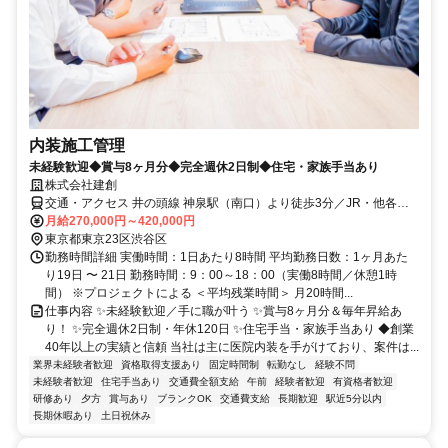
内装施工管理
未経験歓迎◆賞与8ヶ月分◆完全週休2日制◆住宅・家族手当あり
株式会社建創
交通・アクセス 井の頭線 神泉駅（南口）より徒歩3分／JR・他各線
渋谷駅（1番出口）より徒歩9分
月給270,000円～420,000円
東京都東京23区渋谷区
勤務時間詳細 実働時間：1日あたり8時間 平均勤務日数：1ヶ月あた
り19日 〜 21日 勤務時間：9：00～18：00（実働8時間／休憩1時
間） ※プロジェクトによる ＜平均残業時間＞ 月20時間...
仕事内容 ✨未経験歓迎／手に職が叶う ✨賞与8ヶ月分＆毎年昇給あ
り！ ✨完全週休2日制・年休120日 ✨住宅手当・家族手当あり ◆創業
40年以上の実績と信頼 当社は主に医院内装を手がけており、案件は...
業界未経験者歓迎
資格取得支援あり
固定時間制
転勤なし
経験不問
未経験者歓迎
住宅手当あり
交通費全額支給
午前
経験者歓迎
有資格者歓迎
研修あり
夕方
賞与あり
ブランクOK
交通費支給
長期歓迎
駅近5分以内
長期休暇あり
土日祝休み