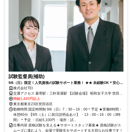
試験監督員(補助)
9/6（日）限定！人気資格の試験サポート業務！ ★★ 未経験OK＊安心の
前日説明会あり ★★
株式会社TEI
交通アクセス 最寄駅：三軒茶屋駅 【試験会場】 昭和女子大学 世田谷
キャンパス ・東急田園都市線（半蔵門線直通）「三軒茶屋駅」下車
時給1,420円以上
徒歩7分
東京都東京23区世田谷区
勤務時間 固定時間制 9/6（日）7：30～16：00＊予定 ★実働8時間・
休憩60分 【9/5（土）に前日説明会あり】 ・13：00～16：00（3時
間）＊予定 ・日給5,100円 ・場所：試...
仕事内容 資格試験を支える★サポートスタッフ募集★ 資格試験がス
ムーズに進むよう、会場で受験生をサポートする大切なお仕事です！