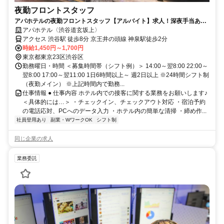
夜勤フロントスタッフ
アパホテルの夜勤フロントスタッフ【アルバイト】求人！深夜手当あり
の夜勤帯でしっかり稼げる
アパホテル〈渋谷道玄坂上〉
アクセス 渋谷駅 徒歩8分 京王井の頭線 神泉駅徒歩2分
時給1,450円～1,700円
東京都東京23区渋谷区
勤務曜日・時間 ＜募集時間帯（シフト例）＞ 14:00～翌8:00 22:00～
翌8:00 17:00～翌11:00 1日6時間以上～ 週2日以上 ※24時間シフト制
（夜勤メイン） ※上記時間内で勤務...
仕事情報 ● 仕事内容 ホテル内での接客に関する業務をお願いします♪
＜具体的には…＞ ・チェックイン、チェックアウト対応 ・宿泊予約
の電話応対、PCへのデータ入力 ・ホテル内の簡単な清掃 ・締め作...
社員登用あり
副業・WワークOK
シフト制
同じ企業の求人
業務委託