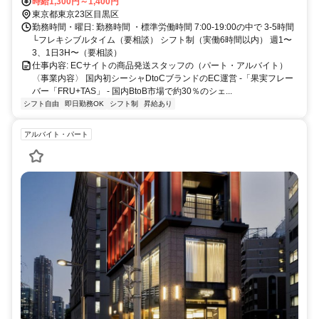
時給1,300円～1,400円
東京都東京23区目黒区
勤務時間・曜日: 勤務時間 ・標準労働時間 7:00-19:00の中で 3-5時間
└フレキシブルタイム（要相談） シフト制（実働6時間以内） 週1〜
3、1日3H〜（要相談）
仕事内容: ECサイトの商品発送スタッフの（パート・アルバイト）
〈事業内容〉 国内初シーシャDtoCブランドのEC運営 -「果実フレー
バー「FRU+TAS」 - 国内BtoB市場で約30％のシェ...
シフト自由
即日勤務OK
シフト制
昇給あり
アルバイト・パート