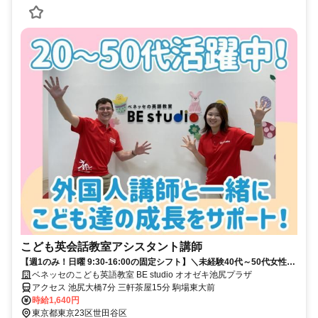
こども英会話教室アシスタント講師
【週1のみ！日曜 9:30-16:00の固定シフト】＼未経験40代～50代女性中
心に活躍する職場です／
ベネッセのこども英語教室 BE studio オオゼキ池尻プラザ
アクセス 池尻大橋7分 三軒茶屋15分 駒場東大前
時給1,640円
東京都東京23区世田谷区