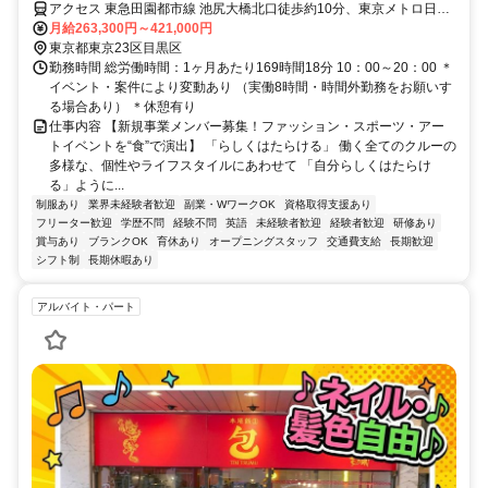
ツ・アートイベントを“食”で演出しするケータリングキッチン！
アクセス 東急田園都市線 池尻大橋北口徒歩約10分、東京メトロ日比
谷線 中目黒西口1徒歩約14分、ＪＲ山手線 渋谷西口徒歩約22分 主な
月給263,300円～421,000円
勤務地:目黒区青葉台/オフィス：目黒区東山
東京都東京23区目黒区
勤務時間 総労働時間：1ヶ月あたり169時間18分 10：00～20：00 ＊
イベント・案件により変動あり （実働8時間・時間外勤務をお願いす
る場合あり） ＊休憩有り
仕事内容 【新規事業メンバー募集！ファッション・スポーツ・アー
トイベントを“食”で演出】 「らしくはたらける」 働く全てのクルーの
多様な、個性やライフスタイルにあわせて 「自分らしくはたらけ
る」ように...
制服あり
業界未経験者歓迎
副業・WワークOK
資格取得支援あり
フリーター歓迎
学歴不問
経験不問
英語
未経験者歓迎
経験者歓迎
研修あり
賞与あり
ブランクOK
育休あり
オープニングスタッフ
交通費支給
長期歓迎
シフト制
長期休暇あり
アルバイト・パート