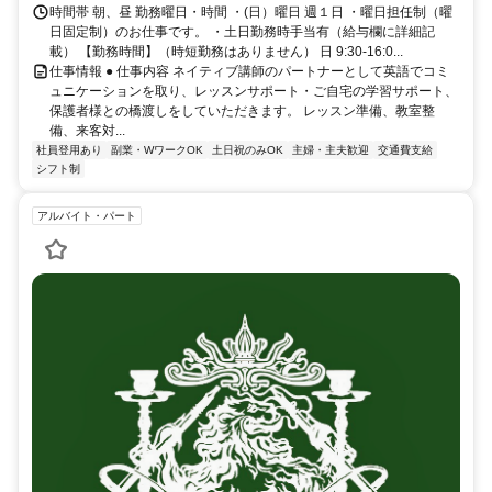
時間帯 朝、昼 勤務曜日・時間 ・(日）曜日 週１日 ・曜日担任制（曜
日固定制）のお仕事です。 ・土日勤務時手当有（給与欄に詳細記
載） 【勤務時間】（時短勤務はありません） 日 9:30-16:0...
仕事情報 ● 仕事内容 ネイティブ講師のパートナーとして英語でコミ
ュニケーションを取り、レッスンサポート・ご自宅の学習サポート、
保護者様との橋渡しをしていただきます。 レッスン準備、教室整
備、来客対...
社員登用あり
副業・WワークOK
土日祝のみOK
主婦・主夫歓迎
交通費支給
シフト制
アルバイト・パート