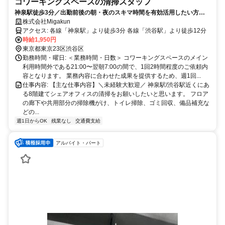
コワーキングスペースの清掃スタッフ
神泉駅徒歩3分／出勤前後の朝・夜のスキマ時間を有効活用したい方必
見！ご家庭の清掃スキルで収入UP！神泉駅近くにあるコワーキングスペ
株式会社Migakun
ース内の清掃業務
アクセス: 各線「神泉駅」より徒歩3分 各線「渋谷駅」より徒歩12分
時給1,950円
東京都東京23区渋谷区
勤務時間・曜日: ＜業務時間・日数＞ コワーキングスペースのメイン
利用時間外である21:00〜翌朝7:00の間で、1回2時間程度のご依頼内
容となります。 業務内容に合わせた成果を提供するため、週1回...
仕事内容: 【主な仕事内容】＼未経験大歓迎／ 神泉駅/渋谷駅近くにあ
る8階建てシェアオフィスの清掃をお願いしたいと思います。 フロア
の廊下や共用部分の掃除機がけ、トイレ掃除、ゴミ回収、備品補充な
どの...
週1日からOK
残業なし
交通費支給
アルバイト・パート