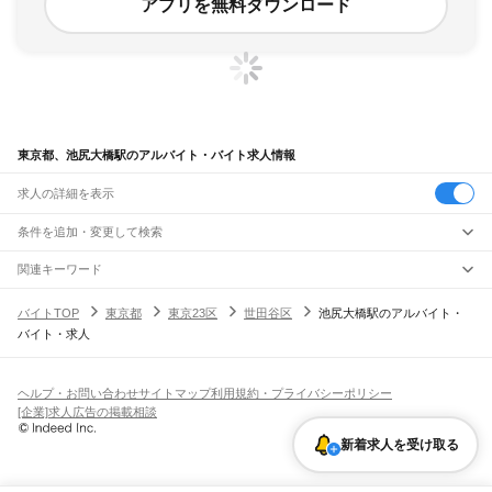
アプリを無料ダウンロード
東京都、池尻大橋駅のアルバイト・バイト求人情報
求人の詳細を表示
条件を追加・変更して検索
市区町村を追加・変更
関連キーワード
完全在宅ワーク 全国
シール貼り 在宅
現在地周辺
ガチャガチャ
犬カフェ
東京都
駅を追加・変更
バイトTOP
東京都
東京23区
世田谷区
池尻大橋駅のアルバイト・
東京都
すべて
バイト・求人
東京23区
すべて
職種を追加・変更
JR東海道本線(東京～熱海)
千代田区
中央区
港区
新宿区
文京区
台東区
墨田区
江東区
品川区
目黒区
大田区
東京駅
新橋駅
品川駅
飲食・フードサービス
世田谷区
渋谷区
中野区
杉並区
豊島区
北区
荒川区
板橋区
練馬区
足立区
葛飾区
特徴を追加・変更
飲食・フードサービス
江戸川区
すべて
ヘルプ・お問い合わせ
サイトマップ
利用規約・プライバシーポリシー
JR山手線
ホールスタッフ
キッチンスタッフ
皿洗い・洗い場
精肉・鮮魚加工
給食調理
人気
[企業]求人広告の掲載相談
大崎駅
五反田駅
目黒駅
恵比寿駅
渋谷駅
原宿駅
代々木駅
新宿駅
新大久保駅
八王子市
立川市
武蔵野市
三鷹市
青梅市
府中市
昭島市
調布市
町田市
小金井市
雇用形態を追加・変更
パン屋（ベーカリー）
フードカウンター販売員
バー（BAR）・バーテンダー
日払いOK
高校生歓迎
学生歓迎
深夜の仕事
髪型・髪色自由
ひげOK
ネイルOK
高田馬場駅
目白駅
池袋駅
大塚駅
巣鴨駅
駒込駅
田端駅
西日暮里駅
日暮里駅
鶯谷駅
小平市
日野市
東村山市
国分寺市
国立市
福生市
狛江市
東大和市
清瀬市
飲食店補助（開店・閉店準備）
飲食店（店長・マネージャー）
新着求人を受け取る
ピアスOK
アルバイト・パート
履歴書不要
オープニングスタッフ
留学生・外国人活躍中
上野駅
御徒町駅
秋葉原駅
神田駅
東京駅
有楽町駅
新橋駅
浜松町駅
田町駅
東久留米市
武蔵村山市
多摩市
稲城市
羽村市
あきる野市
西東京市
大島町
利島村
都道府県を変更
営業・販売
勤務期間
正社員
高輪ゲートウェイ駅
品川駅
新島村
神津島村
三宅村
御蔵島村
八丈町
青ヶ島村
小笠原村
西多摩郡
営業・販売
すべて
短期
契約社員
単発・1日OK
長期
期間限定（春夏冬休み等）