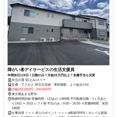
障がい者デイサービスの生活支援員
年間休日129日！日勤のみ＊月給26万円以上＊各種手当も充実
生活介護 笑(えみ)スリー
交通・アクセス JR五日市線「東秋留駅」より徒歩14分
月給260,000円～290,000円
東京都あきる野市
勤務時間詳細 実働時間：1日あたり8時間 平均勤務日数：1ヶ月あた
り19日 〜 20日 シフト制 平日のみ／9:00～18:00 ※実働8時間、休憩
1時間
仕事内容 ＝＝＝ 求人のポイント ＝＝＝ ●新規OPEN！キレイな新築