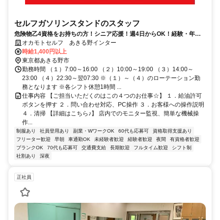
セルフガソリンスタンドのスタッフ
危険物乙4資格をお持ちの方！シニア応援！週4日からOK！経験・年齢
不問！社割で家族もお得に給油♪
オカモトセルフ あきる野インター
時給1,400円以上
東京都あきる野市
勤務時間 （１）7:00～16:00 （２）10:00～19:00 （３）14:00～
23:00 （４）22:30～翌07:30 ※（１）～（４）のローテーション勤
務となります ※各シフト休憩1時間 ...
仕事内容 【ご担当いただくのはこの４つのお仕事☆】 １．給油許可
ボタンを押す ２．問い合わせ対応、PC操作 ３．お客様への操作説明
４．清掃 【詳細はこちら♪】 店内でのモニター監視、簡単な機械操
作...
制服あり
社員登用あり
副業・WワークOK
60代も応募可
資格取得支援あり
フリーター歓迎
早朝
車通勤OK
未経験者歓迎
経験者歓迎
夜間
有資格者歓迎
ブランクOK
70代も応募可
交通費支給
長期歓迎
フルタイム歓迎
シフト制
社割あり
深夜
正社員