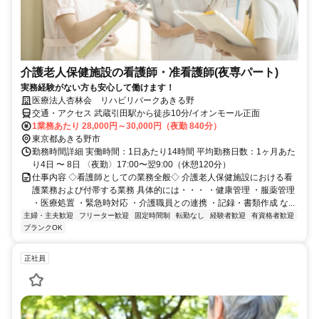
介護老人保健施設の看護師・准看護師(夜専パート)
実務経験がない方も安心して働けます！
医療法人杏林会 リハビリパークあきる野
交通・アクセス 武蔵引田駅から徒歩10分/イオンモール正面
1業務あたり 28,000円～30,000円（夜勤 840分）
東京都あきる野市
勤務時間詳細 実働時間：1日あたり14時間 平均勤務日数：1ヶ月あた
り4日 〜 8日 〈夜勤〉17:00〜翌9:00（休憩120分）
仕事内容 ◇看護師としての業務全般◇ 介護老人保健施設における看
護業務および付帯する業務 具体的には・・・ ・健康管理 ・服薬管理
・医療処置 ・緊急時対応 ・介護職員との連携 ・記録・書類作成 な...
主婦・主夫歓迎
フリーター歓迎
固定時間制
転勤なし
経験者歓迎
有資格者歓迎
ブランクOK
正社員