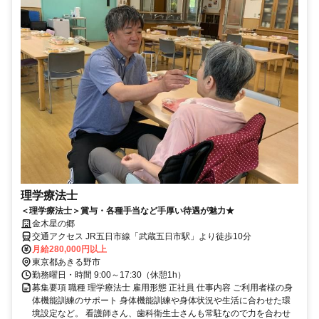
理学療法士
＜理学療法士＞賞与・各種手当など手厚い待遇が魅力★
金木星の郷
交通アクセス JR五日市線「武蔵五日市駅」より徒歩10分
月給280,000円以上
東京都あきる野市
勤務曜日・時間 9:00～17:30（休憩1h）
募集要項 職種 理学療法士 雇用形態 正社員 仕事内容 ご利用者様の身
体機能訓練のサポート 身体機能訓練や身体状況や生活に合わせた環
境設定など。 看護師さん、歯科衛生士さんも常駐なので力を合わせ