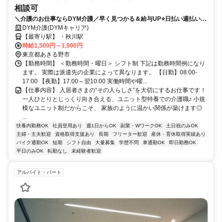
相談可
＼介護のお仕事ならDYM介護／早く見つかる＆給与UP⭐️日払い週払い
OK⭐️希望シフトで無理なく働ける✨
DYM介護(DYMキャリア)
【最寄り駅】 ・秋川駅
時給1,500円～1,900円
東京都あきる野市
【勤務時間】 ＜勤務時間・曜日＞ シフト制 下記は勤務時間例になり
ます。 実際は派遣先の企業によって異なります。 【日勤】08:00-
17:00 【夜勤】17:00～翌10:00 実働時間や曜...
【仕事内容】 入居者さまの“その人らしさ”を大切にするお仕事です！
一人ひとりとじっくり向き合える、ユニット型特養での介護職♪ 小規
模なユニット制だからこそ、 家族のように温かい関係が築けます◎
...
扶養内勤務OK
社員登用あり
週1日からOK
副業・WワークOK
土日祝のみOK
主婦・主夫歓迎
資格取得支援あり
長期
フリーター歓迎
産休・育休取得実績あり
バイク通勤OK
短期
シフト自由
大量募集
学歴不問
車通勤OK
即日勤務OK
平日のみOK
転勤なし
未経験者歓迎
アルバイト・パート