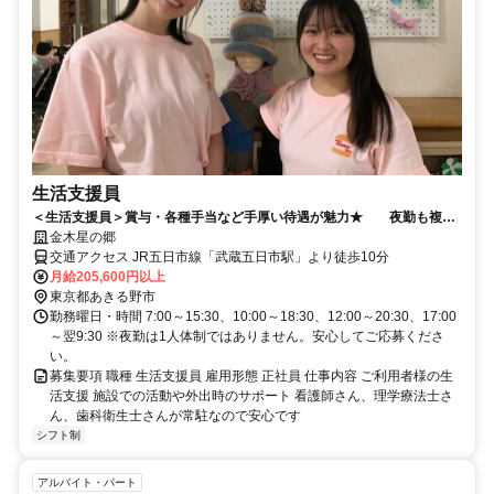
生活支援員
＜生活支援員＞賞与・各種手当など手厚い待遇が魅力★ 夜勤も複数
名体制で安心して取り組めます！
金木星の郷
交通アクセス JR五日市線「武蔵五日市駅」より徒歩10分
月給205,600円以上
東京都あきる野市
勤務曜日・時間 7:00～15:30、10:00～18:30、12:00～20:30、17:00
～翌9:30 ※夜勤は1人体制ではありません。安心してご応募くださ
い。
募集要項 職種 生活支援員 雇用形態 正社員 仕事内容 ご利用者様の生
活支援 施設での活動や外出時のサポート 看護師さん、理学療法士さ
ん、歯科衛生士さんが常駐なので安心です
シフト制
アルバイト・パート