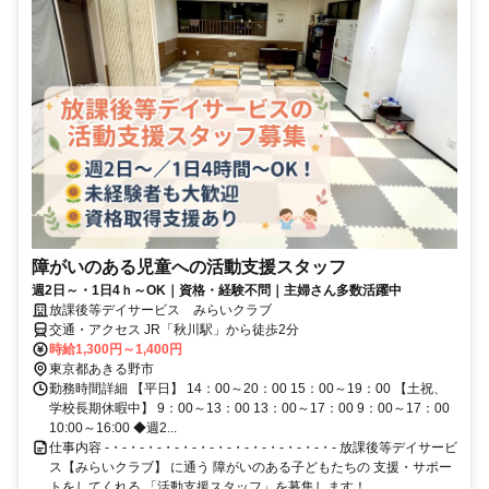
障がいのある児童への活動支援スタッフ
週2日～・1日4ｈ～OK｜資格・経験不問｜主婦さん多数活躍中
放課後等デイサービス みらいクラブ
交通・アクセス JR「秋川駅」から徒歩2分
時給1,300円～1,400円
東京都あきる野市
勤務時間詳細 【平日】 14：00～20：00 15：00～19：00 【土祝、
学校長期休暇中】 9：00～13：00 13：00～17：00 9：00～17：00
10:00～16:00 ◆週2...
仕事内容 -・-・-・-・-・-・-・-・-・-・-・-・-・- 放課後等デイサービ
ス【みらいクラブ】 に通う 障がいのある子どもたちの 支援・サポー
トをしてくれる 「活動支援スタッフ」を募集します！...