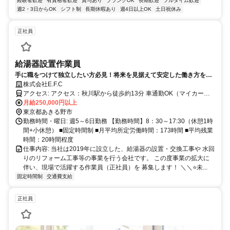
経験者歓迎
有資格者歓迎
賞与あり
ブランクOK
長期歓迎
フルタイム歓迎
週2・3日からOK
シフト制
長期休暇あり
週4日以上OK
土日祝休み
正社員
給湯器設置作業員
手に職をつけて独立したい方必見！将来を見据えて安定した働き方をし
ませんか？
株式会社E.F.C
アクセス: アクセス：秋川駅から徒歩約13分 車通勤OK（マイカー通
月給250,000円以上
勤OK） バイク通勤OK ※独り立ち次第、直行直帰OK
東京都あきる野市
勤務時間・曜日: 週5～6日勤務 【勤務時間】8：30～17:30（休憩1時
間+小休憩） ■固定時間制 ■月平均所定労働時間：173時間 ■平均残業
時間：20時間程度
仕事内容: 当社は2019年に設立した、給湯器の設置・交換工事や 水回
りのリフォーム工事等の事業を行う会社です。 この度事業の拡大に
伴い、現場で活躍する作業員（正社員）を 募集します！ ＼＼⭐未...
固定時間制
交通費支給
正社員