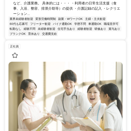
など、介護業務。 具体的には・・・ ・利用者の日常生活支援（食
事、入浴、整容、排泄介助等）の提供 ・介護記録の記入 ・レクリエ
ーション...
業界未経験者歓迎
変形労働時間制
副業・WワークOK
主婦・主夫歓迎
60代も応募可
フリーター歓迎
バイク通勤OK
学歴不問
車通勤OK
職場見学可
転勤なし
経験不問
未経験者歓迎
住宅手当あり
経験者歓迎
研修あり
賞与あり
ブランクOK
育休あり
交通費支給
正社員