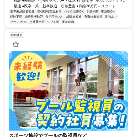
施設 ●未経験でも安心のサポート体制 ●介護業界でのスキルアップに
最適 ●既卒・第二新卒歓迎！研修豊富 ●月給26万円～スタート ...
業界未経験者歓迎
資格取得支援あり
バイク通勤OK
学歴不問
車通勤OK
経験不問
未経験者歓迎
住宅手当あり
経験者歓迎
有資格者歓迎
賞与あり
ブランクOK
交通費支給
シフト制
服装自由
契約社員
スポーツ施設でプールの監視員など