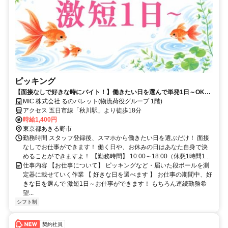
ピッキング
【面接なしで好きな時にバイト！】働きたい日を選んで単発1日～OK！
お給料は即日払いでお財布も安心♪
MIC 株式会社 るのパレット(物流荷役グループ 1階)
アクセス 五日市線「秋川駅」より徒歩18分
時給1,400円
東京都あきる野市
勤務時間 スタッフ登録後、スマホから働きたい日を選ぶだけ！ 面接
なしでお仕事ができます！ 働く日や、お休みの日はあなた自身で決
めることができますよ！ 【勤務時間】 10:00～18:00（休憩1時間1...
仕事内容 【お仕事について】 ピッキングなど・届いた段ボールを測
定器に載せていく作業 【 好きな日を選べます 】 お仕事の期間中、好
きな日を選んで 激短1日～お仕事ができます！ もちろん連続勤務希
望...
シフト制
契約社員