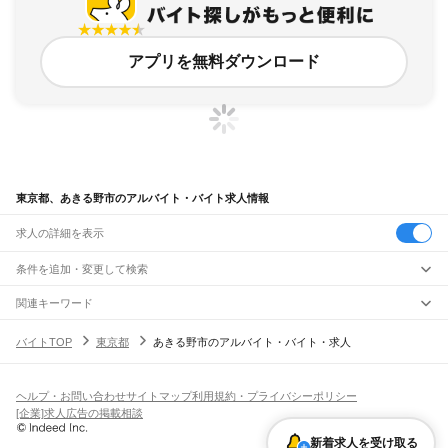
アプリを無料ダウンロード
東京都、あきる野市のアルバイト・バイト求人情報
求人の詳細を表示
条件を追加・変更して検索
市区町村を追加・変更
関連キーワード
東京都 あきる野市 関東エリア
東京都 あきる野市 srl
東京都 あきる野市 イオン
東京都
駅を追加・変更
バイトTOP
東京都
あきる野市のアルバイト・バイト・求人
東京都 あきる野市 本
東京都 あきる野市 下草花
東京都
すべて
東京23区
すべて
職種を追加・変更
JR東海道本線(東京～熱海)
千代田区
中央区
港区
新宿区
文京区
台東区
墨田区
江東区
品川区
目黒区
大田区
東京駅
新橋駅
品川駅
飲食・フードサービス
世田谷区
渋谷区
中野区
杉並区
豊島区
北区
荒川区
板橋区
練馬区
足立区
葛飾区
ヘルプ・お問い合わせ
サイトマップ
利用規約・プライバシーポリシー
特徴を追加・変更
飲食・フードサービス
江戸川区
すべて
[企業]求人広告の掲載相談
JR山手線
ホールスタッフ
キッチンスタッフ
皿洗い・洗い場
精肉・鮮魚加工
給食調理
人気
大崎駅
五反田駅
目黒駅
恵比寿駅
渋谷駅
原宿駅
代々木駅
新宿駅
新大久保駅
八王子市
立川市
武蔵野市
三鷹市
青梅市
府中市
昭島市
調布市
町田市
小金井市
雇用形態を追加・変更
新着求人を受け取る
パン屋（ベーカリー）
フードカウンター販売員
バー（BAR）・バーテンダー
日払いOK
高校生歓迎
学生歓迎
深夜の仕事
髪型・髪色自由
ひげOK
ネイルOK