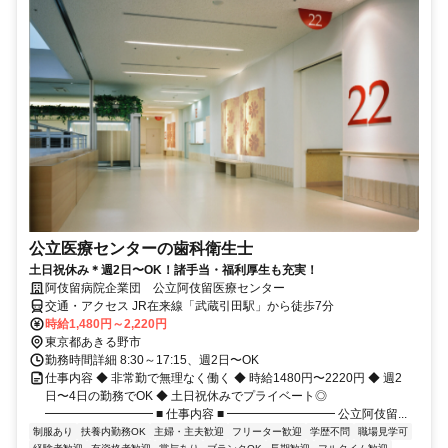
公立医療センターの歯科衛生士
土日祝休み＊週2日〜OK！諸手当・福利厚生も充実！
阿伎留病院企業団 公立阿伎留医療センター
交通・アクセス JR在来線「武蔵引田駅」から徒歩7分
時給1,480円～2,220円
東京都あきる野市
勤務時間詳細 8:30～17:15、週2日〜OK
仕事内容 ◆ 非常勤で無理なく働く ◆ 時給1480円〜2220円 ◆ 週2
日〜4日の勤務でOK ◆ 土日祝休みでプライベート◎
━━━━━━━━━ ■ 仕事内容 ■ ━━━━━━━━━ 公立阿伎留...
制服あり
扶養内勤務OK
主婦・主夫歓迎
フリーター歓迎
学歴不問
職場見学可