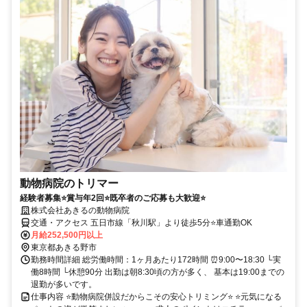
動物病院のトリマー
経験者募集⭐賞与年2回⭐既卒者のご応募も大歓迎⭐
株式会社あきるの動物病院
交通・アクセス 五日市線「秋川駅」より徒歩5分⭐車通勤OK
月給252,500円以上
東京都あきる野市
勤務時間詳細 総労働時間：1ヶ月あたり172時間 ⏰9:00〜18:30 └実
働8時間 └休憩90分 出勤は朝8:30頃の方が多く、 基本は19:00までの
退勤が多いです。
仕事内容 ⭐動物病院併設だからこその安心トリミング⭐ ⭐元気になる