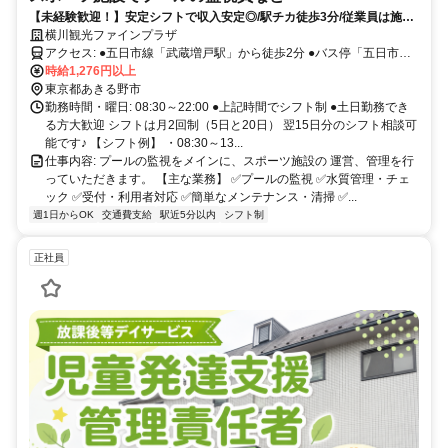
【未経験歓迎！】安定シフトで収入安定◎/駅チカ徒歩3分/従業員は施設
を無料で使用可能！
横川観光ファインプラザ
アクセス: ●五日市線「武蔵増戸駅」から徒歩2分 ●バス停「五日市フ
ァインプラザ」から徒歩1分 ●五日市線「武蔵引田駅」から車で7分
時給1,276円以上
◎車・バイク・自転車通勤OK！
東京都あきる野市
勤務時間・曜日: 08:30～22:00 ●​上記時間でシフト制 ●土日勤務でき
る方大歓迎 シフトは月2回制（5日と20日） 翌15日分のシフト相談可
能です♪ 【シフト例】 ・08:30～13...
仕事内容: プールの監視をメインに、スポーツ施設の 運営、管理を行
っていただきます。 【主な業務】 ✅️プールの監視 ✅️水質管理・チェ
ック ✅️受付・利用者対応 ✅️簡単なメンテナンス・清掃 ✅...
週1日からOK
交通費支給
駅近5分以内
シフト制
正社員