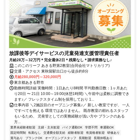
放課後等デイサービスの児童発達支援管理責任者
月給28万～32万円＊完全週休2日＊残業なし＊請求業務なし♪
このこのリーフ あきる野第2教室(合同会社マトリカリア)
交通・アクセス 東秋留駅出口から徒歩約8分
月給280,000円～320,000円
東京都あきる野市
勤務時間詳細 実働時間：1日あたり8時間 平均勤務日数：1ヶ月あた
り20日 〜 21日 10:00～19:00(休憩1時間) ＼午前中は柔軟に調整でき
ます♪／ フレックスタイム制を採用しており 1...
仕事内容 ＼2施設目のオープニング募集♪／ 新しい教室ですが、 一人
ですべてを抱える 環境ではありません。 既存教室の頼れるスタッフ
もいるため、 児発管としての実務経験が浅い方や ブランクのある
方...
業界未経験者歓迎
主婦・主夫歓迎
バイク通勤OK
学歴不問
車通勤OK
固定時間制
転勤なし
交通費全額支給
経験者歓迎
有資格者歓迎
研修あり
賞与あり
ブランクOK
オープニングスタッフ
長期歓迎
長期休暇あり