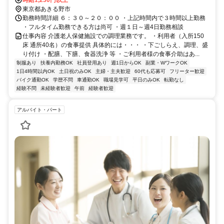
時給1,230円以上
東京都あきる野市
勤務時間詳細 ６：３０～２０：００ ・上記時間内で３時間以上勤務
・フルタイム勤務できる方は尚可 ・週１日～週4日勤務相談
仕事内容 介護老人保健施設での調理業務です。 ・利用者（入所150
床 通所40名）の食事提供 具体的には・・・ ・下ごしらえ、調理、盛
り付け ・配膳、下膳、食器洗浄 等 ・ご利用者様の食事介助はあ...
制服あり
扶養内勤務OK
社員登用あり
週1日からOK
副業・WワークOK
1日4時間以内OK
土日祝のみOK
主婦・主夫歓迎
60代も応募可
フリーター歓迎
バイク通勤OK
学歴不問
車通勤OK
職場見学可
平日のみOK
転勤なし
経験不問
未経験者歓迎
午前
経験者歓迎
アルバイト・パート