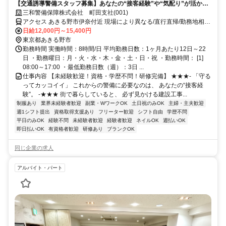
【交通誘導警備スタッフ募集】あなたの“接客経験”や“気配り”が活かせ
ます！
三和警備保障株式会社 町田支社(001)
アクセス あきる野市伊奈付近 現場により異なる/直行直帰/勤務地相談
可 ■週3日～■電話面接■即日勤務
日給12,000円～15,400円
東京都あきる野市
勤務時間 実働時間：8時間/日 平均勤務日数：1ヶ月あたり12日～22
日 ・勤務曜日：月・火・水・木・金・土・日・祝 ・勤務時間： [1]
08:00～17:00 ・最低勤務日数（週）：3日 ...
仕事内容 【未経験歓迎！資格・学歴不問！研修完備】 ★★★- 「守る
ってカッコイイ」 これからの警備に必要なのは、 あなたの“接客経
験”。 -★★★ 街で暮らしていると、 必ず見かける建設工事...
制服あり
業界未経験者歓迎
副業・WワークOK
土日祝のみOK
主婦・主夫歓迎
週1シフト提出
資格取得支援あり
フリーター歓迎
シフト自由
学歴不問
平日のみOK
経験不問
未経験者歓迎
経験者歓迎
ネイルOK
週払いOK
即日払いOK
有資格者歓迎
研修あり
ブランクOK
同じ企業の求人
アルバイト・パート