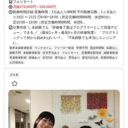
フルリモート
月給270,000円～520,000円
勤務時間詳細 実働時間：1日あたり8時間 平均勤務日数：1ヶ月あた
り18日 〜 21日 ①9:00~18:00（所定労働時間8時間、休憩60分）
②10:00～19:00（所定労働時間8時間、休憩6...
仕事内容 ＼ 未経験でも「研修修了後はプログラマーとして現場デビ
ュー」できる ／ （最短1ヶ月～最長6ヶ月の研修制度） 「プログラミ
ングって何から始めればいい？」 「IT未経験でも本当にエンジニア
に...
業界未経験者歓迎
ランチタイム
フリーター歓迎
学歴不問
固定時間制
転勤なし
経験不問
未経験者歓迎
住宅手当あり
フルリモート
交通費全額支給
経験者歓迎
有資格者歓迎
研修あり
在宅OK
賞与あり
育休あり
駅近5分以内
長期休暇あり
土日祝休み
正社員