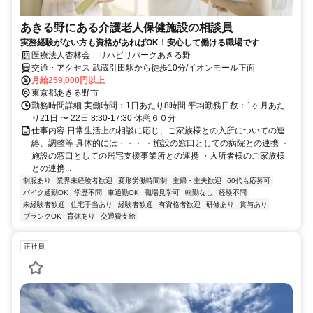
あきる野にある介護老人保健施設の相談員
実務経験がない方も資格があればOK！安心して働ける職場です
医療法人杏林会 リハビリパークあきる野
交通・アクセス 武蔵引田駅から徒歩10分/イオンモール正面
月給259,000円以上
東京都あきる野市
勤務時間詳細 実働時間：1日あたり8時間 平均勤務日数：1ヶ月あた
り21日 〜 22日 8:30-17:30 休憩６０分
仕事内容 日常生活上の相談に応じ、ご家族様との入所についての連
絡、調整等 具体的には・・・ ・施設の窓口としての病院との連携 ・
施設の窓口としての居宅支援事業所との連携 ・入所者様のご家族様
との連携...
制服あり
業界未経験者歓迎
変形労働時間制
主婦・主夫歓迎
60代も応募可
バイク通勤OK
学歴不問
車通勤OK
職場見学可
転勤なし
経験不問
未経験者歓迎
住宅手当あり
経験者歓迎
有資格者歓迎
研修あり
賞与あり
ブランクOK
育休あり
交通費支給
正社員