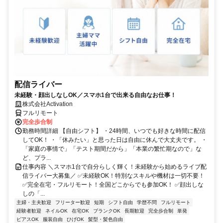
配信ライバー
未経験・顔出しなしOK／スマホ1台で出来る自由なお仕事！
株式会社Activation
フルリモート
完全歩合制
勤務時間詳細 【自由シフト】 ・24時間、いつでも好きな時間に配信
してOK！ ・「休みたい」と思った日は自由に休んで大丈夫です。 ・
「家庭の事情で」「テスト期間だから」「本業の繁忙期なので」な
ど、プラ...
仕事内容 ＼スマホ1台で自分らしく輝く！未経験から始めるライブ配
信ライバー大募集／ ✅未経験OK！特別なスキルや機材は一切不要！
✅完全在宅・フルリモート！全国どこからでも参加OK！ ✅顔出しな
しの「...
主婦・主夫歓迎
フリーター歓迎
短期
シフト自由
学歴不問
フルリモート
経験者歓迎
ネイルOK
在宅OK
ブランクOK
長期歓迎
完全歩合制
単発
ピアスOK
服装自由
ひげOK
髪型・髪色自由