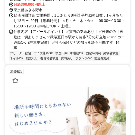
完備）
月給300,000円以上
東京都あきる野市
勤務時間詳細 実働時間：1日あたり8時間 平均勤務日数：1ヶ月あた
り18日 〜 20日 【勤務時間】 ＜月・火・木・金＞ ・08:30〜13:30 ・
15:00〜19:00 ※中抜けOK ＜土曜...
仕事内容 【アピールポイント】 ✅賞与の支給あり！ ✅外来のみ！夜
勤は一切ありません ✅武蔵五日市駅から徒歩7分の好立地 ✅マイカー
通勤OK（駐車場完備） ✅社会保険などの加入相談も可能です 【仕
事...
フリーター歓迎
バイク通勤OK
学歴不問
車通勤OK
固定時間制
経験者歓迎
ネイルOK
残業なし
有資格者歓迎
賞与あり
ブランクOK
交通費支給
業務委託