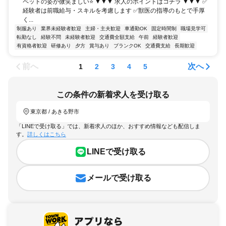
ペットの姿が微笑ましい⭐ ▼▼▼ 求人のポイントはコチラ ▼▼▼ ✅
経験者は前職給与・スキルを考慮します ✅獣医の指導のもとで手厚
く...
制服あり
業界未経験者歓迎
主婦・主夫歓迎
車通勤OK
固定時間制
職場見学可
転勤なし
経験不問
未経験者歓迎
交通費全額支給
午前
経験者歓迎
有資格者歓迎
研修あり
夕方
賞与あり
ブランクOK
交通費支給
長期歓迎
前へ
次へ
1
2
3
4
5
この条件の新着求人を受け取る
東京都 / あきる野市
「LINEで受け取る」では、新着求人のほか、おすすめ情報なども配信しま
す。
詳しくはこちら
LINEで受け取る
メールで受け取る