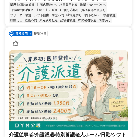
業界未経験者歓迎
扶養内勤務OK
社員登用あり
副業・WワークOK
1日4時間以内OK
主婦・主夫歓迎
60代も応募可
資格取得支援あり
フリーター歓迎
シフト自由
学歴不問
職場見学可
平日のみOK
学生歓迎
転勤なし
経験不問
未経験者歓迎
経験者歓迎
有資格者歓迎
研修あり
派遣社員
介護従事者/介護派遣/特別養護老人ホーム/日勤/シフト