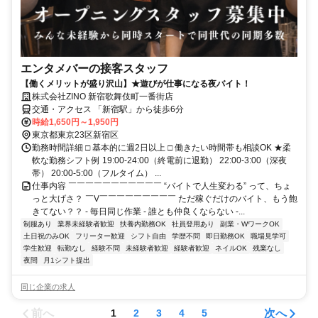
エンタメバーの接客スタッフ
【働くメリットが盛り沢山】★遊びが仕事になる夜バイト！
株式会社ZINO 新宿歌舞伎町一番街店
交通・アクセス 「新宿駅」から徒歩6分
時給1,650円～1,950円
東京都東京23区新宿区
勤務時間詳細 □ 基本的に週2日以上 □ 働きたい時間帯も相談OK ★柔
軟な勤務シフト例 19:00-24:00（終電前に退勤） 22:00-3:00（深夜
帯） 20:00-5:00（フルタイム） ...
仕事内容 ￣￣￣￣￣￣￣￣￣￣￣ “バイトで人生変わる” って、ちょ
っと大げさ？ ￣V￣￣￣￣￣￣￣￣￣ ただ稼ぐだけのバイト、もう飽
きてない？？ - 毎日同じ作業 - 誰とも仲良くならない -...
制服あり
業界未経験者歓迎
扶養内勤務OK
社員登用あり
副業・WワークOK
土日祝のみOK
フリーター歓迎
シフト自由
学歴不問
即日勤務OK
職場見学可
学生歓迎
転勤なし
経験不問
未経験者歓迎
経験者歓迎
ネイルOK
残業なし
夜間
月1シフト提出
同じ企業の求人
前へ
次へ
1
2
3
4
5