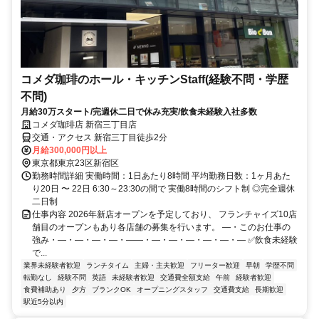
コメダ珈琲のホール・キッチンStaff(経験不問・学歴
不問)
月給30万スタート/完週休二日で休み充実/飲食未経験入社多数
コメダ珈琲店 新宿三丁目店
交通・アクセス 新宿三丁目徒歩2分
月給300,000円以上
東京都東京23区新宿区
勤務時間詳細 実働時間：1日あたり8時間 平均勤務日数：1ヶ月あた
り20日 〜 22日 6:30～23:30の間で 実働8時間のシフト制 ◎完全週休
二日制
仕事内容 2026年新店オープンを予定しており、 フランチャイズ10店
舗目のオープンもあり各店舗の募集を行います。 ―・このお仕事の
強み・―・―・―・―・――・―・―・―・―・―・― ✅飲食未経験
で...
業界未経験者歓迎
ランチタイム
主婦・主夫歓迎
フリーター歓迎
早朝
学歴不問
転勤なし
経験不問
英語
未経験者歓迎
交通費全額支給
午前
経験者歓迎
食費補助あり
夕方
ブランクOK
オープニングスタッフ
交通費支給
長期歓迎
駅近5分以内