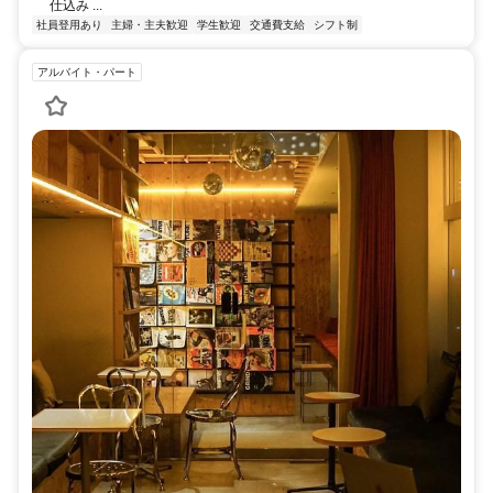
仕込み ...
社員登用あり
主婦・主夫歓迎
学生歓迎
交通費支給
シフト制
アルバイト・パート