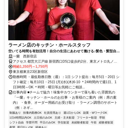
ラーメン店のキッチン・ホールスタッフ
空いてる時間を有効活用！自分の生活にあわせて働ける♪髪色・髪型自
由！履歴書不要＆オンライン面接実施中
一蘭 西新宿店
アクセス 都営大江戸線 新宿西口D5口徒歩約2分、東京メトロ丸ノ内
線/東京メトロ丸ノ内線 新宿B16口徒歩約4分、西武新宿線 西武新宿正
時給1,350円～1,750円
面口徒歩約5分
東京都東京23区新宿区
勤務時間 ・最低勤務日数（週）：1日 シフト提出：毎月5日・20日 シ
フト確定：毎月10日・25日 (月)(水)(木)6-10 ＊24時間内で週1日、1
日3時間～OK ＊時間・曜日等お気軽にご相談...
仕事内容 ■チームで協力！味集中カウンターで落ち着いた雰囲気の
「一蘭」キッチン・ホールのお仕事 ・お客様のご案内（例：席の案
内） ・食券、オーダー用紙のお受け取り ・ラーメン調理のサポート
（例：ネギ...
制服あり
扶養内勤務OK
社員登用あり
週1日からOK
副業・WワークOK
1日4時間以内OK
土日祝のみOK
主婦・主夫歓迎
フリーター歓迎
早朝
シフト自由
学歴不問
平日のみOK
学生歓迎
未経験者歓迎
午前
経験者歓迎
夜間
即日払いOK
研修あり