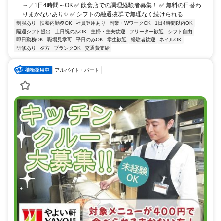
～／1日4時間～OK ✅ 飲食店での調理経験者募集！ ✅ 無料の日替わ
りまかないあり✨ ✅ シフトの融通抜群で無理なく続けられる ...
制服あり
扶養内勤務OK
社員登用あり
副業・WワークOK
1日4時間以内OK
隔週シフト提出
土日祝のみOK
主婦・主夫歓迎
フリーター歓迎
シフト自由
即日勤務OK
職場見学可
平日のみOK
学生歓迎
経験者歓迎
ネイルOK
研修あり
夕方
ブランクOK
交通費支給
アルバイト・パート