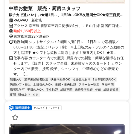
中華お惣菜 販売・厨房スタッフ
駅チカで通いやすい★週1日～、1日3h～OK!!友達同士OK★京王百貨店
デパ地下勤務！
PAOPAO 新宿店
アクセス 京王線 新宿京王西口徒歩約1分、ＪＲ山手線 新宿西口徒歩
約3分、ＪＲ湘南新宿ライン 新宿西口徒歩約3分
時給1,350円以上
東京都東京23区新宿区
勤務時間 シフトサイクル：2週間 ＼週1日～、1日3h～で応相談／
6:00～21:30（左記よりシフト制） ※土日祝のみ・フルタイム勤務の
方も活躍中 ★シフトは柔軟に対応します！扶養内もOK！ ★週...
仕事内容 カウンター内での販売･厨房内での製造・簡単な清掃をお任
せします｡ 【販売】 スタッフ全員、未経験からのスタート！ カウン
ター内での販売、接客 餃子、シュウマイ、中華点心などの販売で
す。 【...
制服あり
業界未経験者歓迎
扶養内勤務OK
社員登用あり
1日4時間以内OK
隔週シフト提出
土日祝のみOK
主婦・主夫歓迎
フリーター歓迎
学歴不問
職場見学可
平日のみOK
学生歓迎
経験不問
未経験者歓迎
午前
経験者歓迎
夜間
研修あり
夕方
アルバイト・パート