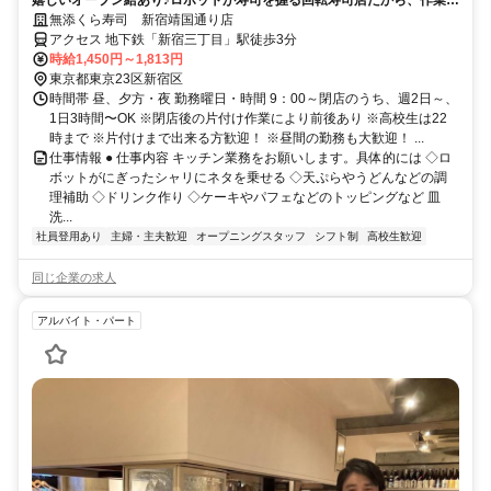
嬉しいオープン給あり♪ロボットが寿司を握る回転寿司店だから、作業は
簡単！
無添くら寿司 新宿靖国通り店
アクセス 地下鉄「新宿三丁目」駅徒歩3分
時給1,450円～1,813円
東京都東京23区新宿区
時間帯 昼、夕方・夜 勤務曜日・時間 9：00～閉店のうち、週2日～、
1日3時間〜OK ※閉店後の片付け作業により前後あり ※高校生は22
時まで ※片付けまで出来る方歓迎！ ※昼間の勤務も大歓迎！ ...
仕事情報 ● 仕事内容 キッチン業務をお願いします。具体的には ◇ロ
ボットがにぎったシャリにネタを乗せる ◇天ぷらやうどんなどの調
理補助 ◇ドリンク作り ◇ケーキやパフェなどのトッピングなど 皿
洗...
社員登用あり
主婦・主夫歓迎
オープニングスタッフ
シフト制
高校生歓迎
同じ企業の求人
アルバイト・パート