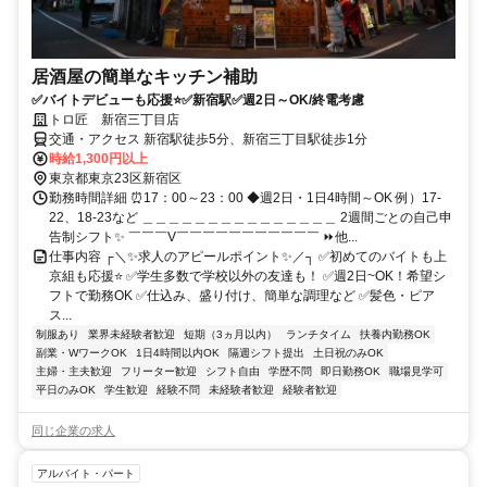
居酒屋の簡単なキッチン補助
✅バイトデビューも応援⭐✅新宿駅✅週2日～OK/終電考慮
トロ匠 新宿三丁目店
交通・アクセス 新宿駅徒歩5分、新宿三丁目駅徒歩1分
時給1,300円以上
東京都東京23区新宿区
勤務時間詳細 ⏰17：00～23：00 ◆週2日・1日4時間～OK 例）17-
22、18-23など ＿＿＿＿＿＿＿＿＿＿＿＿＿＿＿ 2週間ごとの自己申
告制シフト✨ ￣￣￣V￣￣￣￣￣￣￣￣￣￣￣ ⏩他...
仕事内容 ┌＼✨求人のアピールポイント✨／┐ ✅初めてのバイトも上
京組も応援⭐ ✅学生多数で学校以外の友達も！ ✅週2日~OK！希望シ
フトで勤務OK ✅仕込み、盛り付け、簡単な調理など ✅髪色・ピア
ス...
制服あり
業界未経験者歓迎
短期（3ヵ月以内）
ランチタイム
扶養内勤務OK
副業・WワークOK
1日4時間以内OK
隔週シフト提出
土日祝のみOK
主婦・主夫歓迎
フリーター歓迎
シフト自由
学歴不問
即日勤務OK
職場見学可
平日のみOK
学生歓迎
経験不問
未経験者歓迎
経験者歓迎
同じ企業の求人
アルバイト・パート