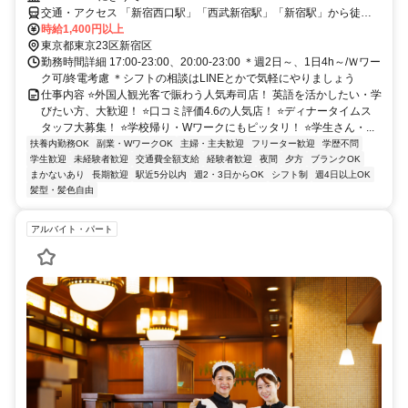
交通・アクセス 「新宿西口駅」「西武新宿駅」「新宿駅」から徒歩
３～５分
時給1,400円以上
東京都東京23区新宿区
勤務時間詳細 17:00-23:00、20:00-23:00 ＊週2日～、1日4h～/Ｗワー
ク可/終電考慮 ＊シフトの相談はLINEとかで気軽にやりましょう
仕事内容 ⭐外国人観光客で賑わう人気寿司店！ 英語を活かしたい・学
びたい方、大歓迎！ ⭐口コミ評価4.6の人気店！ ⭐ディナータイムス
タッフ大募集！ ⭐学校帰り・Wワークにもピッタリ！ ⭐学生さん・...
扶養内勤務OK
副業・WワークOK
主婦・主夫歓迎
フリーター歓迎
学歴不問
学生歓迎
未経験者歓迎
交通費全額支給
経験者歓迎
夜間
夕方
ブランクOK
まかないあり
長期歓迎
駅近5分以内
週2・3日からOK
シフト制
週4日以上OK
髪型・髪色自由
アルバイト・パート