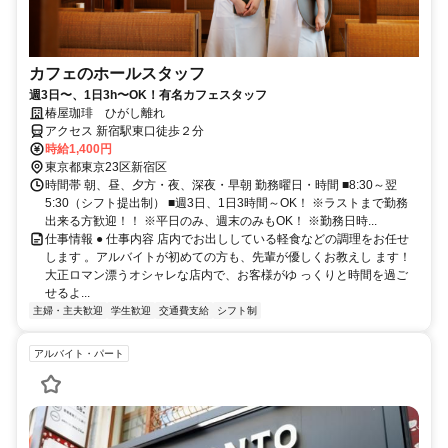
カフェのホールスタッフ
週3日〜、1日3h〜OK！有名カフェスタッフ
椿屋珈琲 ひがし離れ
アクセス 新宿駅東口徒歩２分
時給1,400円
東京都東京23区新宿区
時間帯 朝、昼、夕方・夜、深夜・早朝 勤務曜日・時間 ■8:30～翌
5:30（シフト提出制） ■週3日、1日3時間～OK！ ※ラストまで勤務
出来る方歓迎！！ ※平日のみ、週末のみもOK！ ※勤務日時...
仕事情報 ● 仕事内容 店内でお出ししている軽食などの調理をお任せ
します 。アルバイトが初めての方も、先輩が優しくお教えし ます！
大正ロマン漂うオシャレな店内で、お客様がゆ っくりと時間を過ご
せるよ...
主婦・主夫歓迎
学生歓迎
交通費支給
シフト制
アルバイト・パート