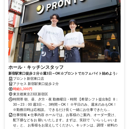
ホール・キッチンスタッフ
新宿駅東口徒歩２分☆週3日～OK☆プロントでカフェバイト始めよう♪
プロント新宿東口店
アクセス 新宿駅東口徒歩２分
時給1,300円
東京都東京23区新宿区
時間帯 朝、昼、夕方・夜 勤務曜日・時間 【希望シフト提出制】 8：
30～23：00 週3日～、3時間～OK！ ※平日のみ、週末のみもOK！
※勤務日時は応相談。 できるだけ長く一緒にお仕事できたら...
仕事情報 ● 仕事内容 ホールでは、お客様のご案内、オーダー受け、
配下膳などをお 願いいたします。まずは、笑顔で「いらっしゃいま
せ」と、 お客様をお迎えしてください。キッチンは、調理・材料の