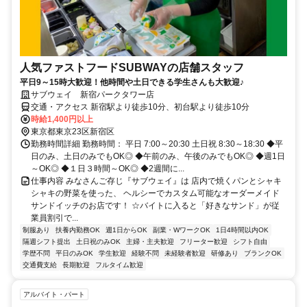
人気ファストフードSUBWAYの店舗スタッフ
平日9～15時大歓迎！他時間や土日できる学生さんも大歓迎♪
サブウェイ 新宿パークタワー店
交通・アクセス 新宿駅より徒歩10分、初台駅より徒歩10分
時給1,400円以上
東京都東京23区新宿区
勤務時間詳細 勤務時間： 平日 7:00～20:30 土日祝 8:30～18:30 ◆平
日のみ、土日のみでもOK◎ ◆午前のみ、午後のみでもOK◎ ◆週1日
～OK◎ ◆１日３時間～OK◎ ◆2週間に...
仕事内容 みなさんご存じ『サブウェイ』は 店内で焼くパンとシャキ
シャキの野菜を使った、 ヘルシーでカスタム可能なオーダーメイド
サンドイッチのお店です！ ☆バイトに入ると「好きなサンド」が従
業員割引で...
制服あり
扶養内勤務OK
週1日からOK
副業・WワークOK
1日4時間以内OK
隔週シフト提出
土日祝のみOK
主婦・主夫歓迎
フリーター歓迎
シフト自由
学歴不問
平日のみOK
学生歓迎
経験不問
未経験者歓迎
研修あり
ブランクOK
交通費支給
長期歓迎
フルタイム歓迎
アルバイト・パート