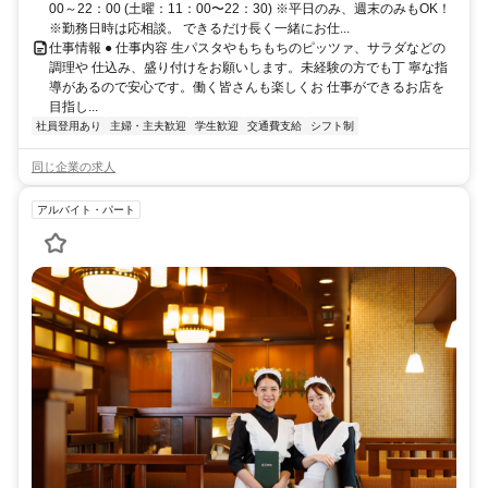
00～22：00 (土曜：11：00〜22：30) ※平日のみ、週末のみもOK！
※勤務日時は応相談。 できるだけ長く一緒にお仕...
仕事情報 ● 仕事内容 生パスタやもちもちのピッツァ、サラダなどの
調理や 仕込み、盛り付けをお願いします。未経験の方でも丁 寧な指
導があるので安心です。働く皆さんも楽しくお 仕事ができるお店を
目指し...
社員登用あり
主婦・主夫歓迎
学生歓迎
交通費支給
シフト制
同じ企業の求人
アルバイト・パート