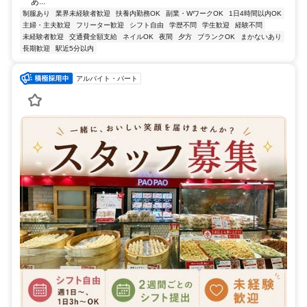
あ...
制服あり
業界未経験者歓迎
扶養内勤務OK
副業・WワークOK
1日4時間以内OK
主婦・主夫歓迎
フリーター歓迎
シフト自由
学歴不問
学生歓迎
経験不問
未経験者歓迎
交通費全額支給
ネイルOK
夜間
夕方
ブランクOK
まかないあり
長期歓迎
駅近5分以内
アルバイト・パート