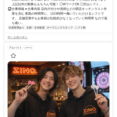
上記以外の勤務ももちろん可能！ ◯WワークOK ◯沢山シフト...
仕事情報 ● 仕事内容 店内片付けや清掃などの閉店キッチンラスト作
業を含む 夜勤の時間帯に、1日3時間〜働いていただけるシフトで
す。 店舗営業中もお客様が比較的少なくなっていく時間帯 なので落
ち着い...
社員登用あり
主婦・主夫歓迎
オープニングスタッフ
シフト制
同じ企業の求人
アルバイト・パート