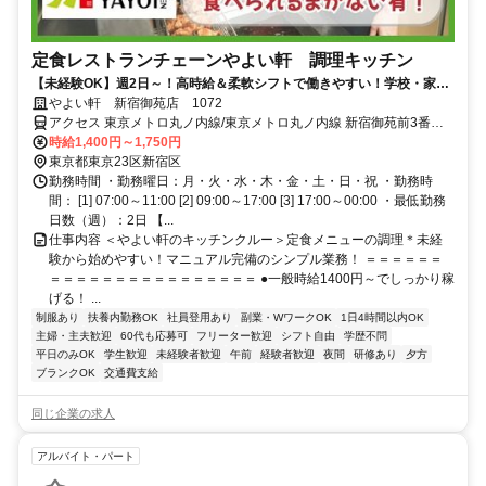
定食レストランチェーンやよい軒 調理キッチン
【未経験OK】週2日～！高時給＆柔軟シフトで働きやすい！学校・家事
との両立◎＜オンライン面接実施中＞
やよい軒 新宿御苑店 1072
アクセス 東京メトロ丸ノ内線/東京メトロ丸ノ内線 新宿御苑前3番口
徒歩約4分、東京メトロ副都心線 新宿三丁目C7口徒歩約5分、都営新
時給1,400円～1,750円
宿線 新宿三丁目C7口徒歩約5分 新宿御苑前駅1番口より徒歩5分
東京都東京23区新宿区
勤務時間 ・勤務曜日：月・火・水・木・金・土・日・祝 ・勤務時
間： [1] 07:00～11:00 [2] 09:00～17:00 [3] 17:00～00:00 ・最低勤務
日数（週）：2日 【...
仕事内容 ＜やよい軒のキッチンクルー＞定食メニューの調理＊未経
験から始めやすい！マニュアル完備のシンプル業務！ ＝＝＝＝＝＝
＝＝＝＝＝＝＝＝＝＝＝＝＝＝＝＝ ●一般時給1400円～でしっかり稼
げる！ ...
制服あり
扶養内勤務OK
社員登用あり
副業・WワークOK
1日4時間以内OK
主婦・主夫歓迎
60代も応募可
フリーター歓迎
シフト自由
学歴不問
平日のみOK
学生歓迎
未経験者歓迎
午前
経験者歓迎
夜間
研修あり
夕方
ブランクOK
交通費支給
同じ企業の求人
アルバイト・パート