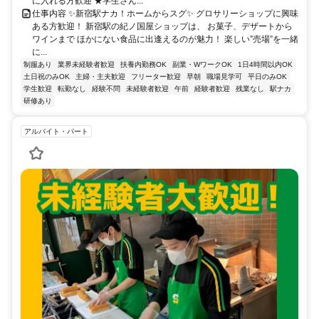
に入れる方歓迎 ★学生さん...
仕事内容 ✨新宿駅ナカ！ホームからスグ✨ グロサリーショップに興味
ある方歓迎！ 新宿駅の紀ノ国屋ショップは、 お菓子、デザートから
ワインまで ほかにない食品に出逢えるのが魅力！ 楽しい”売場”を一緒
に...
制服あり
業界未経験者歓迎
扶養内勤務OK
副業・WワークOK
1日4時間以内OK
土日祝のみOK
主婦・主夫歓迎
フリーター歓迎
早朝
職場見学可
平日のみOK
学生歓迎
転勤なし
経験不問
未経験者歓迎
午前
経験者歓迎
残業なし
駅ナカ
研修あり
アルバイト・パート