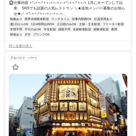
仕事内容 ✧*˖✧⋆˖*✧⋆˖✧⋆˖✧⋆˖✧*˖✧⋆˖*✧⋆˖✧ 1月にオープンして以
来、 SNSでも話題の人気レストラン ＼★追加メンバー募集のお知ら
せ★／ ✧*˖✧⋆˖*✧⋆˖✧⋆˖✧⋆˖✧...
制服あり
業界未経験者歓迎
ランチタイム
扶養内勤務OK
社員登用あり
週1日からOK
1日4時間以内OK
土日祝のみOK
主婦・主夫歓迎
フリーター歓迎
学歴不問
平日のみOK
学生歓迎
経験不問
未経験者歓迎
経験者歓迎
夜間
研修あり
夕方
ブランクOK
同じ企業の求人
アルバイト・パート