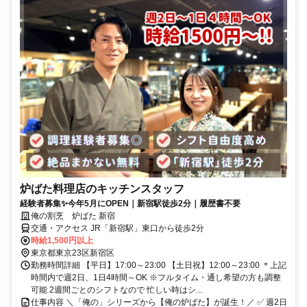
炉ばた料理店のキッチンスタッフ
経験者募集✨今年5月にOPEN｜新宿駅徒歩2分｜履歴書不要
俺の割烹 炉ばた 新宿
交通・アクセス JR「新宿駅」東口から徒歩2分
時給1,500円以上
東京都東京23区新宿区
勤務時間詳細 【平日】17:00～23:00 【土日祝】12:00～23:00 ＊上記
時間内で週2日、1日4時間～OK ※フルタイム・通し希望の方も調整
可能 2週間ごとのシフトなので 忙しい時はシ...
仕事内容 ＼「俺の」シリーズから【俺の炉ばた】が誕生！／ ✅ 週2日