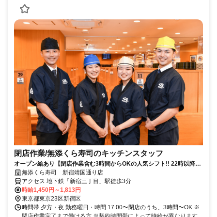
閉店作業​/無添くら寿司の​キッチンスタッフ
オープン給あり【閉店作業含む3時間からOKの人気シフト!! 22時以降時
給UPで短時間で稼げる】
無添くら寿司 新宿靖国通り店
アクセス 地下鉄「新宿三丁目」駅徒歩3分
時給1,450円～1,813円
東京都東京23区新宿区
時間帯 夕方・夜 勤務曜日・時間 17:00〜閉店のうち、3時間〜OK ※
閉店作業完了まで働ける方 ※契約時間帯によって時給が異なります