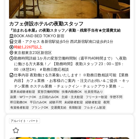
カフェ併設ホテルの夜勤スタッフ
『泊まれる本屋』の夜勤スタッフ／夜勤・残業手当有★交通費支給
BOOK AND BED TOKYO 新宿
交通・アクセス 各新宿駅徒歩5分 西武新宿駅南口徒歩約1分
時給1,226円以上
東京都東京23区新宿区
勤務時間詳細 1か月の変形労働時間制（週平均40時間まで） ＼夜勤
に働ける方大募集！／ 【勤務時間】 夜勤スタッフ 23：00～翌8：
00（休憩1H） ＃勤務日数応相談
仕事内容 夜勤働ける方募集いたします！ ※勤務日数相談可能 【業務
内容】 カフェ業務 ・お客様のご案内 ・注文のお伺い＆ご提供 ・キッ
チン業務 ホステル業務 ・チェックイン・チェックアウト業務 ・...
業界未経験者歓迎
変形労働時間制
扶養内勤務OK
社員登用あり
副業・WワークOK
土日祝のみOK
主婦・主夫歓迎
フリーター歓迎
学歴不問
即日勤務OK
平日のみOK
経験不問
未経験者歓迎
経験者歓迎
夜間
有資格者歓迎
ブランクOK
交通費支給
長期歓迎
フルタイム歓迎
アルバイト・パート