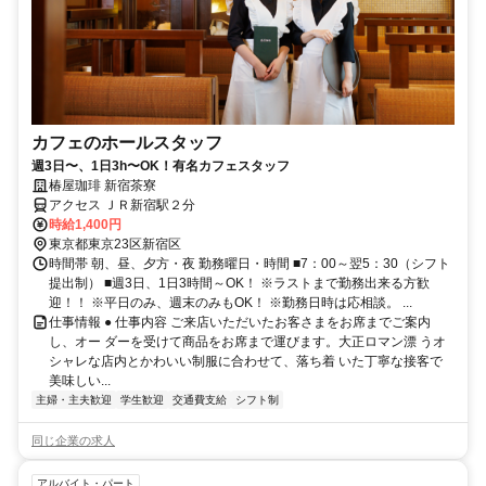
カフェのホールスタッフ
週3日〜、1日3h〜OK！有名カフェスタッフ
椿屋珈琲 新宿茶寮
アクセス ＪＲ新宿駅２分
時給1,400円
東京都東京23区新宿区
時間帯 朝、昼、夕方・夜 勤務曜日・時間 ■7：00～翌5：30（シフト
提出制） ■週3日、1日3時間～OK！ ※ラストまで勤務出来る方歓
迎！！ ※平日のみ、週末のみもOK！ ※勤務日時は応相談。 ...
仕事情報 ● 仕事内容 ご来店いただいたお客さまをお席までご案内
し、オー ダーを受けて商品をお席まで運びます。大正ロマン漂 うオ
シャレな店内とかわいい制服に合わせて、落ち着 いた丁寧な接客で
美味しい...
主婦・主夫歓迎
学生歓迎
交通費支給
シフト制
同じ企業の求人
アルバイト・パート