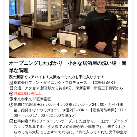
オープニングしたばかり 小さな居酒屋の洗い場・簡
単な調理
夜の新宿でレアバイト！人脈もコミュ力も手に入ります！
株式会社ファン・ダイニング・プロデュース 【二軒目BAR】
交通・アクセス 新宿駅から徒歩6分、東新宿駅・新宿三丁目駅から徒
歩7分
時給1,625円以上
東京都東京23区新宿区
勤務時間詳細 ★23：00～４：00 ※22：00～／24：00～も可 仕事
後、始発までくつろげます。 ★週2日～OK！ 【勤務可能時間】 17：
00～4：00 17：00～22：00希望など...
仕事内容 5月にリニューアルオープンしたばかり。 ほぼオープニング
スタッフ募集です。 少人数で人の距離が近い職場です、 来てくれた
らめっちゃ大切にします✨ ちなみに、5月に入ってくれた 女子学生が