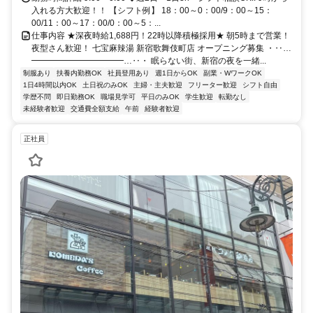
入れる方大歓迎！！ 【シフト例】 18：00～0：00/9：00～15：
00/11：00～17：00/0：00～5：...
仕事内容 ★深夜時給1,688円！22時以降積極採用★ 朝5時まで営業！
夜型さん歓迎！ 七宝麻辣湯 新宿歌舞伎町店 オープニング募集 ・‥…
━━━━━━━━━━━…‥・ 眠らない街、新宿の夜を一緒...
制服あり
扶養内勤務OK
社員登用あり
週1日からOK
副業・WワークOK
1日4時間以内OK
土日祝のみOK
主婦・主夫歓迎
フリーター歓迎
シフト自由
学歴不問
即日勤務OK
職場見学可
平日のみOK
学生歓迎
転勤なし
未経験者歓迎
交通費全額支給
午前
経験者歓迎
正社員