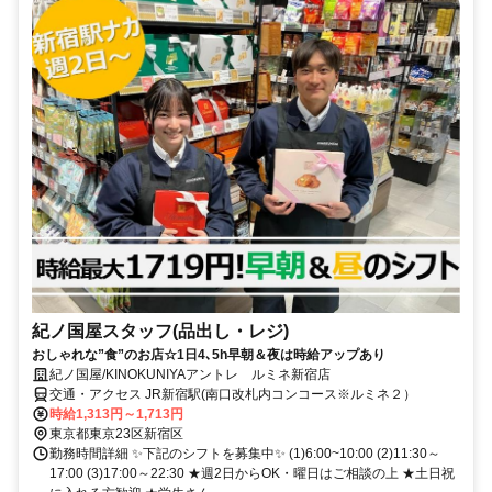
紀ノ国屋スタッフ(品出し・レジ)
おしゃれな”食”のお店☆1日4､5h早朝＆夜は時給アップあり
紀ノ国屋/KINOKUNIYAアントレ ルミネ新宿店
交通・アクセス JR新宿駅(南口改札内コンコース※ルミネ２）
時給1,313円～1,713円
東京都東京23区新宿区
勤務時間詳細 ✨下記のシフトを募集中✨ (1)6:00~10:00 (2)11:30～
17:00 (3)17:00～22:30 ★週2日からOK・曜日はご相談の上 ★土日祝