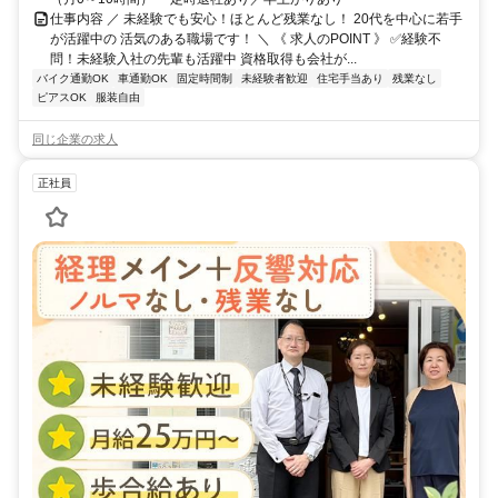
仕事内容 ／ 未経験でも安心！ほとんど残業なし！ 20代を中心に若手
が活躍中の 活気のある職場です！ ＼ 《 求人のPOINT 》 ✅経験不
問！未経験入社の先輩も活躍中 資格取得も会社が...
バイク通勤OK
車通勤OK
固定時間制
未経験者歓迎
住宅手当あり
残業なし
ピアスOK
服装自由
同じ企業の求人
正社員