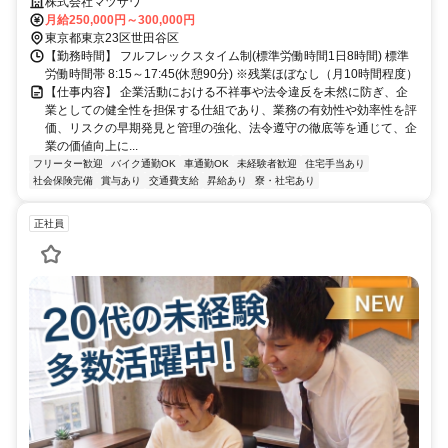
制での契約も可能です
株式会社マツザワ
月給250,000円～300,000円
東京都東京23区世田谷区
【勤務時間】 フルフレックスタイム制(標準労働時間1日8時間) 標準
労働時間帯 8:15～17:45(休憩90分) ※残業ほぼなし（月10時間程度）
【仕事内容】 企業活動における不祥事や法令違反を未然に防ぎ、企
業としての健全性を担保する仕組であり、業務の有効性や効率性を評
価、リスクの早期発見と管理の強化、法令遵守の徹底等を通じて、企
業の価値向上に...
フリーター歓迎
バイク通勤OK
車通勤OK
未経験者歓迎
住宅手当あり
社会保険完備
賞与あり
交通費支給
昇給あり
寮・社宅あり
正社員