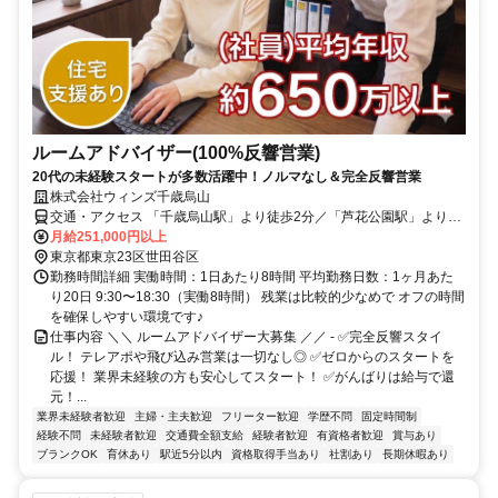
ルームアドバイザー(100%反響営業)
20代の未経験スタートが多数活躍中！ノルマなし＆完全反響営業
株式会社ウィンズ千歳烏山
交通・アクセス 「千歳烏山駅」より徒歩2分／「芦花公園駅」より徒
歩12分／「八幡山駅」より徒歩22分
月給251,000円以上
東京都東京23区世田谷区
勤務時間詳細 実働時間：1日あたり8時間 平均勤務日数：1ヶ月あた
り20日 9:30〜18:30（実働8時間） 残業は比較的少なめで オフの時間
を確保しやすい環境です♪
仕事内容 ＼＼ ルームアドバイザー大募集 ／／ - ✅完全反響スタイ
ル！ テレアポや飛び込み営業は一切なし◎ ✅ゼロからのスタートを
応援！ 業界未経験の方も安心してスタート！ ✅がんばりは給与で還
元！...
業界未経験者歓迎
主婦・主夫歓迎
フリーター歓迎
学歴不問
固定時間制
経験不問
未経験者歓迎
交通費全額支給
経験者歓迎
有資格者歓迎
賞与あり
ブランクOK
育休あり
駅近5分以内
資格取得手当あり
社割あり
長期休暇あり