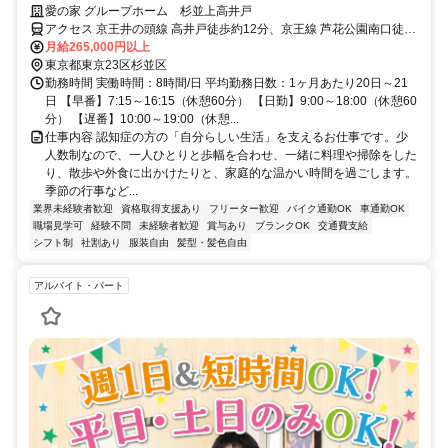
の仕事をスタートしよう
愛の家 グループホーム 杉並上高井戸
アクセス 京王井の頭線 高井戸徒歩約12分、京王線 芦花公園南口徒歩
約13分、京王井の頭線 富士見ヶ丘南口徒歩約13分 京王井の頭線「高
月給265,000円以上
井戸駅」下車 徒歩12分
東京都東京23区杉並区
勤務時間 実働時間：8時間/日 平均勤務日数：1ヶ月あたり20日～21
日 【早番】7:15～16:15（休憩60分） 【日勤】9:00～18:00（休憩60
分） 【遅番】10:00～19:00（休憩...
仕事内容 認知症の方の「自分らしい生活」を支えるお仕事です。少
人数制なので、一人ひとりと歩幅を合わせ、一緒に料理や掃除をした
り、散歩や外食に出かけたりと、家庭的な温かい時間を過ごします。
季節の行事など...
業界未経験者歓迎
資格取得支援あり
フリーター歓迎
バイク通勤OK
車通勤OK
職場見学可
経験不問
未経験者歓迎
賞与あり
ブランクOK
交通費支給
シフト制
社割あり
服装自由
髪型・髪色自由
アルバイト・パート