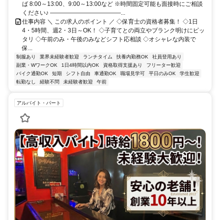
ば 8:00～13:00、9:00～13:00など ※時間固定可能も面接時にご相談
ください♪ ――――――――――――...
仕事内容 ＼ この求人のポイント ／ ◇保育士の資格者募集！ ◇1日
4・5時間、週2・3日～OK！ ◇子育てとの両立やブランク明けにピッ
タリ ◇午前のみ・午後のみなどシフト応相談 ◇オシャレな内装で
保...
制服あり
業界未経験者歓迎
ランチタイム
扶養内勤務OK
社員登用あり
副業・WワークOK
1日4時間以内OK
資格取得支援あり
フリーター歓迎
バイク通勤OK
短期
シフト自由
車通勤OK
職場見学可
平日のみOK
学生歓迎
転勤なし
経験不問
未経験者歓迎
午前
アルバイト・パート