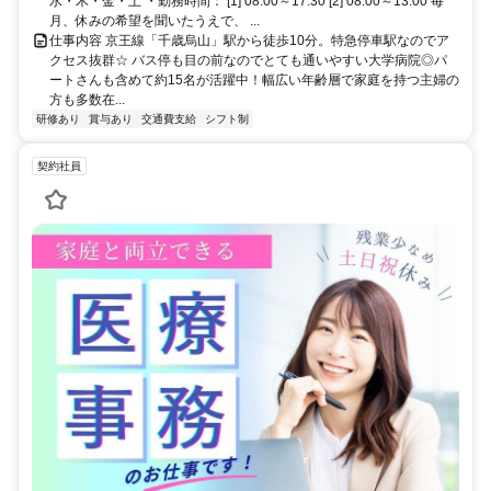
水・木・金・土 ・勤務時間： [1] 08:00～17:30 [2] 08:00～13:00 毎
月、休みの希望を聞いたうえで、 ...
仕事内容 京王線「千歳烏山」駅から徒歩10分。特急停車駅なのでア
クセス抜群☆ バス停も目の前なのでとても通いやすい大学病院◎パ
ートさんも含めて約15名が活躍中！幅広い年齢層で家庭を持つ主婦の
方も多数在...
研修あり
賞与あり
交通費支給
シフト制
契約社員