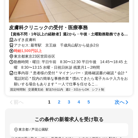
皮膚科クリニックの受付・医療事務
【資格不問・1年以上の経験者】週2から・午後・土曜勤務勤務できる方
歓迎！千歳烏山駅徒歩2分｜賞与あり｜ブランク歓迎
みずき皮膚科
アクセス: 最寄駅 京王線 千歳烏山駅から徒歩2分
時給1,500円以上
東京都東京23区世田谷区
勤務時間・曜日: 平日午前 8:30〜12:30 平日午後 14:45〜18:45 土
曜 8:30〜13:15 水曜・日祝日休診 残業月1～2時間
仕事内容: * 患者様の受付 * マイナンバー・資格確認書の確認 * 会計 *
電話対応 * 院内の簡単な事務作業 * 慣れてきたら電子カルテ入力をお
願いする場合もあります * 一人で仕事を任せるこ...
固定時間制
交通費支給
駅近5分以内
週2・3日からOK
シフト制
前へ
次へ
1
2
3
4
5
この条件の新着求人を受け取る
東京都 / 芦花公園駅