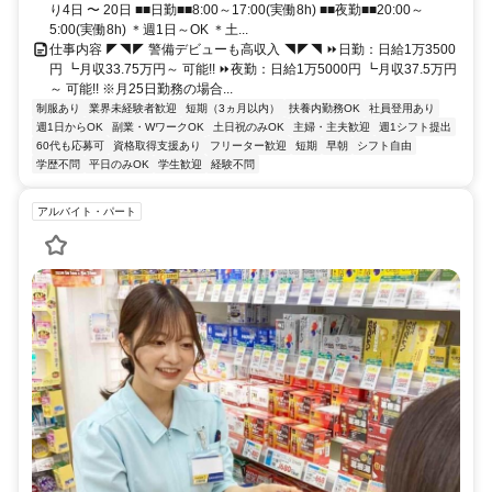
り4日 〜 20日 ■■日勤■■8:00～17:00(実働8h) ■■夜勤■■20:00～
5:00(実働8h) ＊週1日～OK ＊土...
仕事内容 ◤◥◤ 警備デビューも高収入 ◥◤◥ ⏩日勤：日給1万3500
円 ┗月収33.75万円～ 可能!! ⏩夜勤：日給1万5000円 ┗月収37.5万円
～ 可能!! ※月25日勤務の場合...
制服あり
業界未経験者歓迎
短期（3ヵ月以内）
扶養内勤務OK
社員登用あり
週1日からOK
副業・WワークOK
土日祝のみOK
主婦・主夫歓迎
週1シフト提出
60代も応募可
資格取得支援あり
フリーター歓迎
短期
早朝
シフト自由
学歴不問
平日のみOK
学生歓迎
経験不問
アルバイト・パート