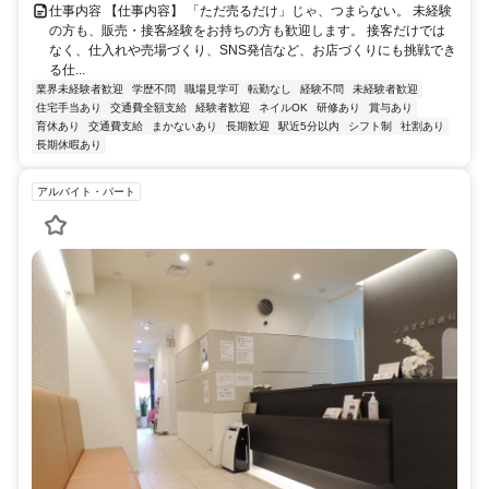
仕事内容 【仕事内容】 「ただ売るだけ」じゃ、つまらない。 未経験
の方も、販売・接客経験をお持ちの方も歓迎します。 接客だけでは
なく、仕入れや売場づくり、SNS発信など、お店づくりにも挑戦でき
る仕...
業界未経験者歓迎
学歴不問
職場見学可
転勤なし
経験不問
未経験者歓迎
住宅手当あり
交通費全額支給
経験者歓迎
ネイルOK
研修あり
賞与あり
育休あり
交通費支給
まかないあり
長期歓迎
駅近5分以内
シフト制
社割あり
長期休暇あり
アルバイト・パート