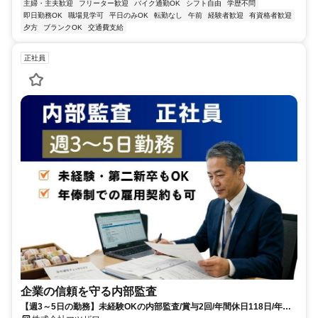
主婦・主夫歓迎
フリーター歓迎
バイク通勤OK
シフト自由
学歴不問
即日勤務OK
職場見学可
平日のみOK
転勤なし
午前
経験者歓迎
有資格者歓迎
夕方
ブランクOK
交通費支給
正社員
企業の信頼を守る内部監査
【週3～5日の勤務】未経験OKの内部監査/賞与2回/年間休日118日/年俸