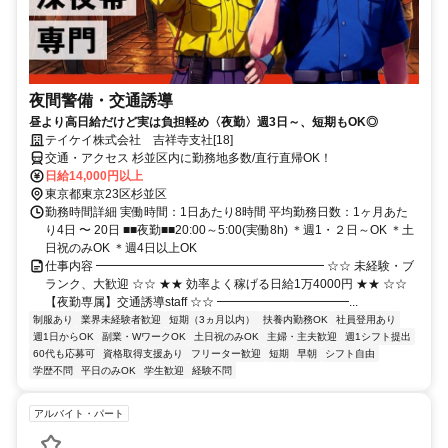
夜間警備・交通誘導
昼より高日給だけど実は負担軽め〈夜勤〉週3日～、短期もOK◎
テイケイ株式会社 吉祥寺支社[18]
交通・アクセス 杉並区内に勤務地多数/直行直帰OK！
日給14,000円以上
東京都東京23区杉並区
勤務時間詳細 実働時間：1日あたり8時間 平均勤務日数：1ヶ月あた
り4日 〜 20日 ■■夜勤■■20:00～5:00(実働8h) ＊週1・２日～OK ＊土
日祝のみOK ＊週4日以上OK
仕事内容 ━━━━━━━━━━━━━━━━━━━ ☆☆ 未経験・ブ
ランク、大歓迎 ☆☆ ★★ 効率よく稼げる日給1万4000円 ★★ ☆☆
【夜勤専属】交通誘導staff ☆☆ ━━━━━━━━━━━...
制服あり
業界未経験者歓迎
短期（3ヵ月以内）
扶養内勤務OK
社員登用あり
週1日からOK
副業・WワークOK
土日祝のみOK
主婦・主夫歓迎
週1シフト提出
60代も応募可
資格取得支援あり
フリーター歓迎
短期
早朝
シフト自由
学歴不問
平日のみOK
学生歓迎
経験不問
アルバイト・パート