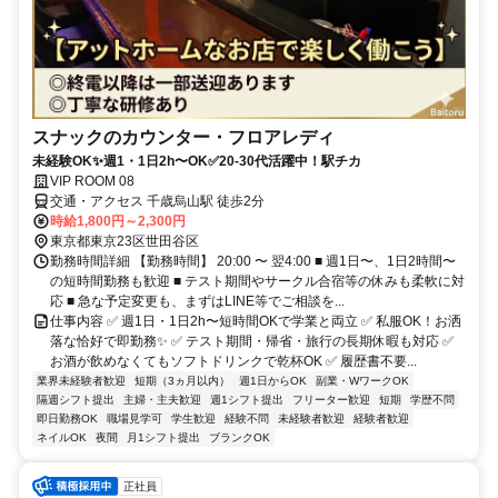
スナックのカウンター・フロアレディ
未経験OK✨週1・1日2h〜OK✅20-30代活躍中！駅チカ
VIP ROOM 08
交通・アクセス 千歳烏山駅 徒歩2分
時給1,800円～2,300円
東京都東京23区世田谷区
勤務時間詳細 【勤務時間】 20:00 〜 翌4:00 ■ 週1日〜、1日2時間〜
の短時間勤務も歓迎 ■ テスト期間やサークル合宿等の休みも柔軟に対
応 ■ 急な予定変更も、まずはLINE等でご相談を...
仕事内容 ✅ 週1日・1日2h〜短時間OKで学業と両立 ✅ 私服OK！お洒
落な恰好で即勤務✨ ✅ テスト期間・帰省・旅行の長期休暇も対応 ✅
お酒が飲めなくてもソフトドリンクで乾杯OK ✅ 履歴書不要...
業界未経験者歓迎
短期（3ヵ月以内）
週1日からOK
副業・WワークOK
隔週シフト提出
主婦・主夫歓迎
週1シフト提出
フリーター歓迎
短期
学歴不問
即日勤務OK
職場見学可
学生歓迎
経験不問
未経験者歓迎
経験者歓迎
ネイルOK
夜間
月1シフト提出
ブランクOK
正社員