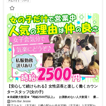
アルバイト・パート
【安心して続けられる】女性店長と楽しく働くカウン
タースタッフ(女の子)
★未経験大歓迎★『時給2500円以上』 お酒飲めない人大歓迎！ 優し
い女性店長で初めてでも安心☆ 学生・フリータさん活躍中！／ ナイ
Girls Bar Jessie
トワーク初心者向けガールズバーです！
アクセス: ［京王線］八幡山駅から徒歩30秒 ［京王線］上北沢駅から