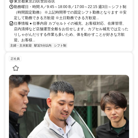
東京都東京23区世田谷区
勤務曜日・時間 A／9:45～18:00 B／17:00～22:15 週3日～シフト制
（時間固定勤務） ※上記時間帯での固定シフト勤務となります ※安
定して勤務できる方歓迎 ※土日勤務できる方歓迎...
仕事情報 ● 仕事内容 カプセルトイの補充、お客様対応、在庫管理、
店内清掃など店舗運営全般をお任せします。カプセル補充では立った
りしゃがんだりする作業も多いため、体を動かすことが好きな方歓
迎。お客様...
主婦・主夫歓迎
駅近5分以内
シフト制
正社員