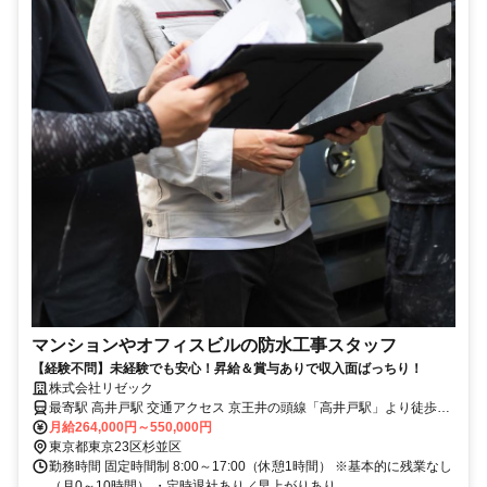
マンションやオフィスビルの防水工事スタッフ
【経験不問】未経験でも安心！昇給＆賞与ありで収入面ばっちり！
株式会社リゼック
最寄駅 高井戸駅 交通アクセス 京王井の頭線「高井戸駅」より徒歩13
月給264,000円～550,000円
分 ・車通勤OK／バイク通勤OK！ ・転勤なし ・直行直帰可能
東京都東京23区杉並区
勤務時間 固定時間制 8:00～17:00（休憩1時間） ※基本的に残業なし
（月0～10時間） ・定時退社あり／早上がりあり