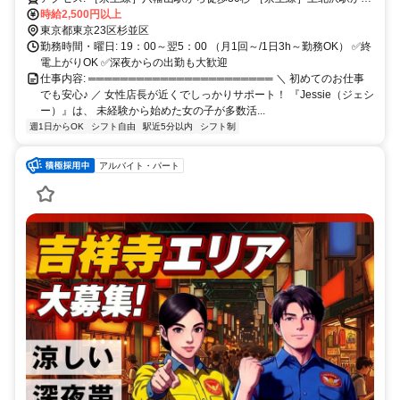
徒歩7分 ［京王線］芦花公園駅 徒歩10分
時給2,500円以上
東京都東京23区杉並区
勤務時間・曜日: 19：00～翌5：00 （月1回～/1日3h～勤務OK） ✅終
電上がりOK ✅深夜からの出勤も大歓迎
仕事内容: ═══════════════════════ ＼ 初めてのお仕事
でも安心♪ ／ 女性店長が近くでしっかりサポート！ 『Jessie（ジェシ
ー）』は、 未経験から始めた女の子が多数活...
週1日からOK
シフト自由
駅近5分以内
シフト制
アルバイト・パート