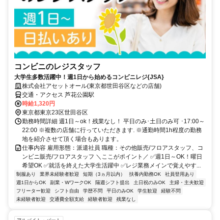
コンビニのレジスタッフ
大学生多数活躍中！週1日から始めるコンビニレジ{JSA}
株式会社アセットオール(東京都世田谷区などの店舗)
交通・アクセス 芦花公園駅
時給1,320円
東京都東京23区世田谷区
勤務時間詳細 週1日～ok！残業なし！ 平日のみ･土日のみ可 ･17:00～
22:00 ※複数の店舗に行っていただきます. ※通勤時間1h程度の勤務
地を紹介させて頂く場合もあります。
仕事内容 雇用形態：派遣社員 職種：その他販売/フロアスタッフ、コ
ンビニ販売/フロアスタッフ ＼ここがポイント／ ✅週1日～OK！曜日
希望OK ✅就活を終えた大学生活躍中 ✅レジ業務メインで覚えやす...
制服あり
業界未経験者歓迎
短期（3ヵ月以内）
扶養内勤務OK
社員登用あり
週1日からOK
副業・WワークOK
隔週シフト提出
土日祝のみOK
主婦・主夫歓迎
フリーター歓迎
シフト自由
学歴不問
平日のみOK
学生歓迎
経験不問
未経験者歓迎
交通費全額支給
経験者歓迎
残業なし