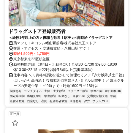
ドラッグストア登録販売者
＜経験1年以上の方＞復職も歓迎！駅チカ×高時給ドラッグストア
薬マツモトキヨシ八幡山駅前店/株式会社京王ストア
交通・アクセス ＜交通費支給＞八幡山駅 すぐ！
時給1,500円～1,750円
東京都東京23区杉並区
勤務時間詳細 【週4日～】勤務OK！ ①8:30~17:30 ②9:00~18:00
③13:30~22:15 ※22時以降/18歳以上(労働基準法)
仕事内容 ＼＼資格×経験を活かして無理なく／／ ｢夕方以降｣｢土日祝｣
はしっかり高時給！ 復職歓迎◎主婦さん･ミドル活躍中！ ✅ 京王グル
ープの安定企業！ ✅ 9時まで：時給1600円 ✅ 18時以...
制服あり
ランチタイム
主婦・主夫歓迎
フリーター歓迎
学歴不問
即日勤務OK
固定時間制
職場見学可
学生歓迎
転勤なし
経験不問
交通費全額支給
午前
経験者歓迎
残業なし
夜間
有資格者歓迎
研修あり
夕方
ブランクOK
正社員