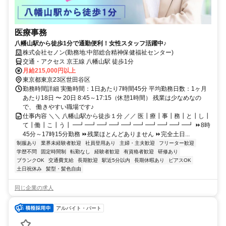
医療事務
八幡山駅から徒歩1分で通勤便利！女性スタッフ活躍中♪
株式会社セノン(勤務地:中部総合精神保健福祉センター)
交通・アクセス 京王線 八幡山駅 徒歩1分
月給215,000円以上
東京都東京23区世田谷区
勤務時間詳細 実働時間：1日あたり7時間45分 平均勤務日数：1ヶ月
あたり18日 〜 20日 8:45～17:15（休憩1時間） 残業は少なめなの
で、 働きやすい職場です♪
仕事内容 ＼＼ 八幡山駅から徒歩１分 ／／ 医┃療┃事┃務┃と┃し┃
て┃働┃こ┃う┃ ━┛━┛━┛━┛━┛━┛━┛━┛━┛━┛ ⏩8時
45分～17時15分勤務 ⏩残業ほとんどありません ⏩完全土日...
制服あり
業界未経験者歓迎
社員登用あり
主婦・主夫歓迎
フリーター歓迎
学歴不問
固定時間制
転勤なし
経験者歓迎
有資格者歓迎
研修あり
ブランクOK
交通費支給
長期歓迎
駅近5分以内
長期休暇あり
ピアスOK
土日祝休み
髪型・髪色自由
同じ企業の求人
アルバイト・パート