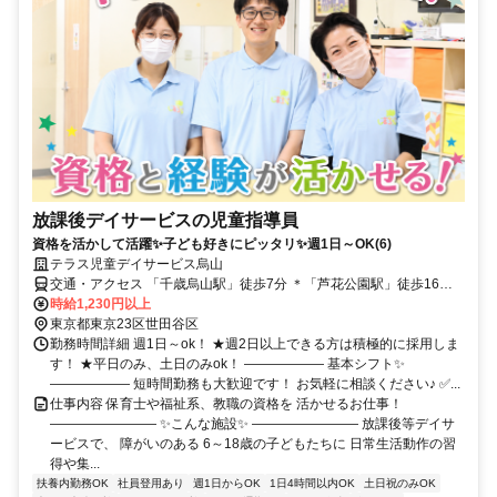
放課後デイサービスの児童指導員
資格を活かして活躍✨子ども好きにピッタリ✨週1日～OK(6)
テラス児童デイサービス烏山
交通・アクセス 「千歳烏山駅」徒歩7分 ＊「芦花公園駅」徒歩16分
＊「仙川駅」徒歩18分 ※自転車・バイク通勤OK ※交通費規定支給
時給1,230円以上
東京都東京23区世田谷区
勤務時間詳細 週1日～ok！ ★週2日以上できる方は積極的に採用しま
す！ ★平日のみ、土日のみok！ ―――――― 基本シフト✨
―――――― 短時間勤務も大歓迎です！ お気軽に相談ください♪ ✅...
仕事内容 保育士や福祉系、教職の資格を 活かせるお仕事！
―――――――― ✨こんな施設✨ ―――――――― 放課後等デイサ
ービスで、 障がいのある 6～18歳の子どもたちに 日常生活動作の習
得や集...
扶養内勤務OK
社員登用あり
週1日からOK
1日4時間以内OK
土日祝のみOK