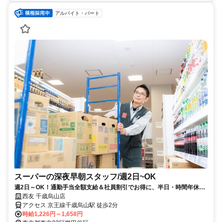
アルバイト・パート
スーパーの深夜早朝スタッフ/週2日~OK
週2日～OK！通勤手当全額支給＆社員割引でお得に、半日・時間年休で
ムリなく続けられる仕事
西友 千歳烏山店
アクセス 京王線千歳烏山駅 徒歩2分
時給1,226円～1,658円