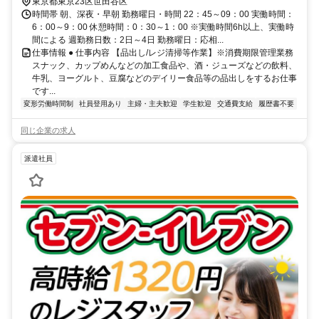
東京都東京23区世田谷区
時間帯 朝、深夜・早朝 勤務曜日・時間 22：45～09：00 実働時間：
6：00～9：00 休憩時間：0：30～1：00 ※実働時間6h以上、実働時
間による 週勤務日数：2日～4日 勤務曜日：応相...
仕事情報 ● 仕事内容 【品出し/レジ清掃等作業】※消費期限管理業務
スナック、カップめんなどの加工食品や、酒・ジューズなどの飲料、
牛乳、ヨーグルト、豆腐などのデイリー食品等の品出しをするお仕事
です...
変形労働時間制
社員登用あり
主婦・主夫歓迎
学生歓迎
交通費支給
履歴書不要
同じ企業の求人
派遣社員