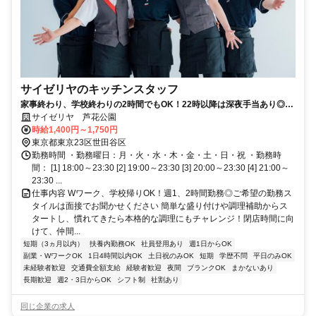
サイゼリヤのキッチンスタッフ
家事終わり、学校終わりの2時間でもOK！22時以降は深夜手当あり◎短
時間で稼ごう※接客あり
サイゼリヤ 芦花公園
時給1,400円～1,750円
東京都東京23区世田谷区
勤務時間 ・勤務曜日：月・火・水・木・金・土・日・祝 ・勤務時
間： [1] 18:00～23:30 [2] 19:00～23:30 [3] 20:00～23:30 [4] 21:00～
23:30 ...
仕事内容 Wワーク、学校帰りOK！週1、2時間勤務◎ご希望の勤務ス
タイルは面接でお聞かせください 簡単な盛り付けや調理補助からス
タートし、慣れてきたら本格的な調理にもチャレンジ！閉店時間に向
けて、仲間...
短期（3ヵ月以内）
扶養内勤務OK
社員登用あり
週1日からOK
副業・WワークOK
1日4時間以内OK
土日祝のみOK
短期
学歴不問
平日のみOK
未経験者歓迎
交通費全額支給
経験者歓迎
夜間
ブランクOK
まかないあり
長期歓迎
週2・3日からOK
シフト制
社割あり
同じ企業の求人