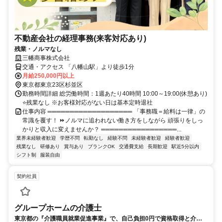
不動産会社の経理事務(来客対応あり)
残業・ノルマなし
三幡商事株式会社
交通・アクセス 「八幡山駅」より徒歩1分
月給250,000円以上
東京都東京23区杉並区
勤務時間詳細 総労働時間：1週あたり40時間 10:00～19:00(休憩あり)
⭐残業なし ※お客様対応がない日は基本定時退社
仕事内容 ═══════════════════ 「事務職＝給料は一律」の
常識を覆す！ ⏩ノルマに追われない働き方をしながら 頑張りをしっ
かりと収入に変えませんか？ ═════════════════...
業界未経験者歓迎
学歴不問
転勤なし
経験不問
未経験者歓迎
経験者歓迎
残業なし
研修あり
賞与あり
ブランクOK
交通費支給
長期歓迎
駅近5分以内
シフト制
服装自由
契約社員
グループホームの介護士
東京都の『介護職員就業促進事業』で、自己負担0円で資格取得と介護