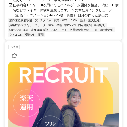
動あり ※リモートワーク、在宅勤務OK ▼フレ...
仕事内容 Unity・C#を用いたモバイルゲーム開発を担当。 演出・UI実
装などプレイヤー体験を重視します。 ＼先輩社員インタビュー／
（前職：アニメーションPG 26歳・男性） 自分の作った演出に...
業界未経験者歓迎
ランチタイム
副業・WワークOK
主婦・主夫歓迎
資格取得支援あり
フリーター歓迎
早朝
学歴不問
固定時間制
転勤なし
経験不問
英語
未経験者歓迎
フルリモート
交通費全額支給
午前
経験者歓迎
ネイルOK
残業なし
夜間
正社員