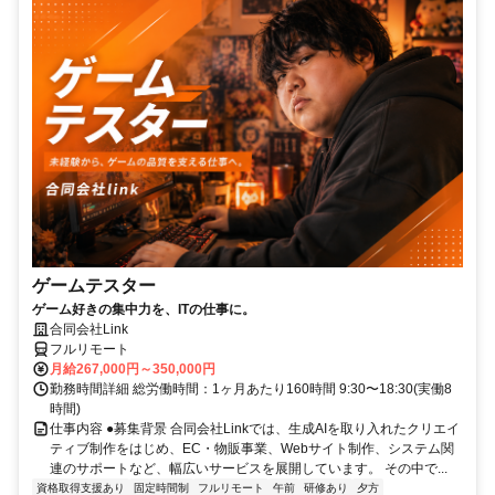
ゲームテスター
ゲーム好きの集中力を、ITの仕事に。
合同会社Link
フルリモート
月給267,000円～350,000円
勤務時間詳細 総労働時間：1ヶ月あたり160時間 9:30〜18:30(実働8
時間)
仕事内容 ●募集背景 合同会社Linkでは、生成AIを取り入れたクリエイ
ティブ制作をはじめ、EC・物販事業、Webサイト制作、システム関
連のサポートなど、幅広いサービスを展開しています。 その中で...
資格取得支援あり
固定時間制
フルリモート
午前
研修あり
夕方