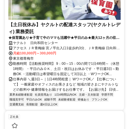
【土日祝休み】ヤクルトの配達スタッフ(ヤクルトレデ
ィ) 業務委託
★保育園あり★子育て中のママも活躍中★平日のみ★最大12ヶ月の収入
補償あり
ヤクルト 日向和田センター
アクセス ＪＲ青梅線 宮ノ平出入口1徒歩約3分、ＪＲ青梅線 日向和田
徒歩約20分、ＪＲ青梅線/ＪＲ中央本線 青梅徒歩約23分
月給100,000円～300,000円
東京都青梅市
勤務時間 【活動推奨時間】 9：00～15：00の間で1日4時間～（休憩
1時間） ・平日のみＯＫ、土日・祝日はお休みです ・平日週3日～勤
務OK ・活動曜日は希望曜日を固定して3日以上 ・WワークOK...
仕事内容 ＼週3日～｜1日4時間程度｜ WワークOK／ 【仕事につい
て】 一般家庭やオフィスのお客さまなど 地域の皆さまにヤクルトな
どの飲料や 健康情報をお届けするお仕事です。 【お届け先】 日頃...
業界未経験者歓迎
社員登用あり
1日4時間以内OK
主婦・主夫歓迎
学歴不問
職場見学可
平日のみOK
経験不問
未経験者歓迎
研修あり
ブランクOK
交通費支給
長期歓迎
週4日以上OK
正社員