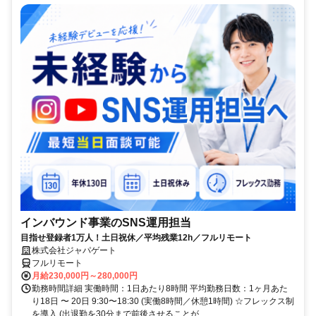
インバウンド事業のSNS運用担当
目指せ登録者1万人！土日祝休／平均残業12h／フルリモート
株式会社ジャパゲート
フルリモート
月給230,000円～280,000円
勤務時間詳細 実働時間：1日あたり8時間 平均勤務日数：1ヶ月あた
り18日 〜 20日 9:30〜18:30 (実働8時間／休憩1時間) ☆フレックス制
を導入 (出退勤を30分まで前後させることが...