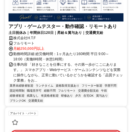
アプリ・ゲームテスター・動作確認・リモートあり
土日祝休み｜年間休日120日｜昇給＆賞与あり｜交通費支給
株式会社H.T.F
フルリモート
月給250,000円以上
勤務時間詳細 総労働時間：1ヶ月あたり160時間 平日 9:00～
18:00（実働8時間・休憩1時間）
仕事内容 「好きなことを仕事にする、その第一歩がここにありま
す。」 スマホアプリ・Webサービス・ゲームコンテンツなどを実際
に操作しながら、正常に動いているかどうかを確認する「品質チェッ
ク業務」をお...
業界未経験者歓迎
ランチタイム
資格取得支援あり
フリーター歓迎
学歴不問
固定時間制
職場見学可
経験不問
フルリモート
交通費全額支給
午前
経験者歓迎
残業なし
有資格者歓迎
研修あり
夕方
在宅OK
賞与あり
ブランクOK
交通費支給
アルバイト・パート