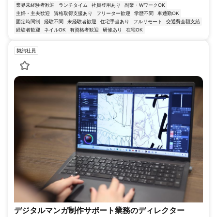
業界未経験者歓迎
ランチタイム
社員登用あり
副業・WワークOK
主婦・主夫歓迎
資格取得支援あり
フリーター歓迎
学歴不問
車通勤OK
固定時間制
経験不問
未経験者歓迎
住宅手当あり
フルリモート
交通費全額支給
経験者歓迎
ネイルOK
有資格者歓迎
研修あり
在宅OK
契約社員
デジタルマンガ制作サポート業務のディレクター