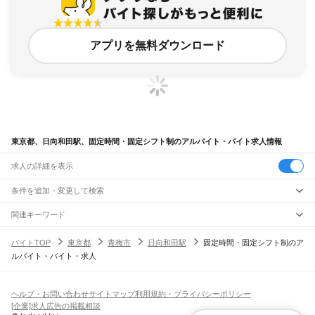
アプリを無料ダウンロード
東京都、日向和田駅、固定時間・固定シフト制のアルバイト・バイト求人情報
求人の詳細を表示
条件を追加・変更して検索
市区町村を追加・変更
関連キーワード
完全在宅ワーク 全国
シール貼り 在宅
現在地周辺
ガチャガチャ
犬カフェ
東京都
駅を追加・変更
バイトTOP
東京都
青梅市
日向和田駅
固定時間・固定シフト制のア
東京都
すべて
ルバイト・バイト・求人
東京23区
すべて
職種を追加・変更
JR東海道本線(東京～熱海)
千代田区
中央区
港区
新宿区
文京区
台東区
墨田区
江東区
品川区
目黒区
大田区
東京駅
新橋駅
品川駅
飲食・フードサービス
世田谷区
渋谷区
中野区
杉並区
豊島区
北区
荒川区
板橋区
練馬区
足立区
葛飾区
特徴を追加・変更
飲食・フードサービス
江戸川区
すべて
ヘルプ・お問い合わせ
サイトマップ
利用規約・プライバシーポリシー
JR山手線
ホールスタッフ
キッチンスタッフ
皿洗い・洗い場
精肉・鮮魚加工
給食調理
人気
[企業]求人広告の掲載相談
大崎駅
五反田駅
目黒駅
恵比寿駅
渋谷駅
原宿駅
代々木駅
新宿駅
新大久保駅
八王子市
立川市
武蔵野市
三鷹市
青梅市
府中市
昭島市
調布市
町田市
小金井市
雇用形態を追加・変更
パン屋（ベーカリー）
フードカウンター販売員
バー（BAR）・バーテンダー