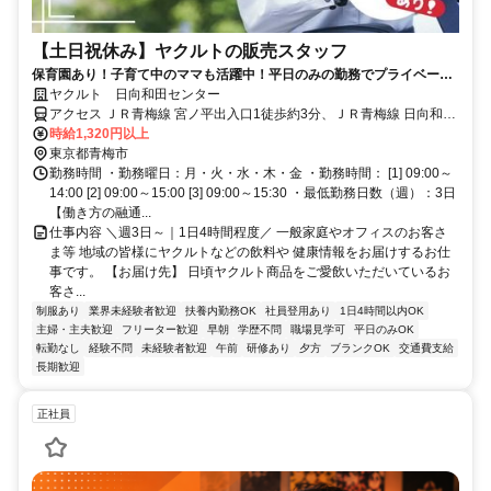
【土日祝休み】ヤクルトの販売スタッフ
保育園あり！子育て中のママも活躍中！平日のみの勤務でプライベート
と両立できます◎
ヤクルト 日向和田センター
アクセス ＪＲ青梅線 宮ノ平出入口1徒歩約3分、ＪＲ青梅線 日向和田
徒歩約20分、ＪＲ青梅線/ＪＲ中央本線 青梅徒歩約23分
時給1,320円以上
東京都青梅市
勤務時間 ・勤務曜日：月・火・水・木・金 ・勤務時間： [1] 09:00～
14:00 [2] 09:00～15:00 [3] 09:00～15:30 ・最低勤務日数（週）：3日
【働き方の融通...
仕事内容 ＼週3日～｜1日4時間程度／ 一般家庭やオフィスのお客さ
ま等 地域の皆様にヤクルトなどの飲料や 健康情報をお届けするお仕
事です。 【お届け先】 日頃ヤクルト商品をご愛飲いただいているお
客さ...
制服あり
業界未経験者歓迎
扶養内勤務OK
社員登用あり
1日4時間以内OK
主婦・主夫歓迎
フリーター歓迎
早朝
学歴不問
職場見学可
平日のみOK
転勤なし
経験不問
未経験者歓迎
午前
研修あり
夕方
ブランクOK
交通費支給
長期歓迎
正社員