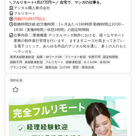
＼フルリモート×月27万円〜／ 在宅で、マンガの仕事を。
デジタル職人株式会社
フルリモート
月給271,881円以上
勤務時間詳細 総労働時間：1ヶ月あたり160時間 勤務時間は10:00～
19:00（実働8時間／休憩1時間）の固定時間制
仕事内容 〇業務概要 デジタルマンガ制作における、様々なサポート
業務の制作進行管理を行います。 ますますニーズが高まってきてい
る電子コミック。あらゆる作品のデジタル化を通じ、多くの人のもと
へマンガを...
業界未経験者歓迎
副業・WワークOK
フリーター歓迎
学歴不問
固定時間制
経験不問
未経験者歓迎
フルリモート
経験者歓迎
ネイルOK
在宅OK
ブランクOK
ピアスOK
服装自由
ひげOK
髪型・髪色自由
契約社員