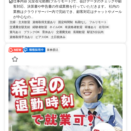
仕事内容 完全在宅勤務(フルリモート)で、会計データのチェックや顧
客対応、決算書や申告書の作成業務を行っていただきます。 社内の
業務はクラウドサーバー内で完結でき、顧客対応はチャットやメール
が中心なの...
主婦・主夫歓迎
資格取得支援あり
固定時間制
転勤なし
フルリモート
交通費全額支給
経験者歓迎
ネイルOK
有資格者歓迎
研修あり
在宅OK
賞与あり
ブランクOK
育休あり
交通費支給
長期歓迎
駅近5分以内
資格取得手当あり
ピアスOK
土日祝休み
業務委託