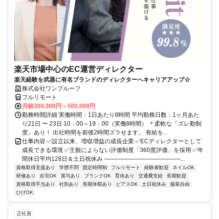
楽天市場中心のEC運営ディレクター
楽天経験を武器に有名ブランドのディレクターへキャリアアップ☆
株式会社ワンプルーフ
フルリモート
月給300,000円～500,000円
勤務時間詳細 実働時間：1日あたり8時間 平均勤務日数：1ヶ月あた
り21日 〜 23日 10：00～19：00（実働8時間） ＊柔軟な「ズレ勤制
度」あり！ 出社時間を前後2時間ズラせます。 有給を...
仕事内容 ✅設立以来、増収増益の成長企業 ✅ECディレクターとして
成長できる環境 ✅主観によらない評価制度「360度評価」を採用 ✅年
間休日平均128日＆土日祝休み ―――――――――――――...
資格取得支援あり
学歴不問
固定時間制
フルリモート
経験者歓迎
ネイルOK
研修あり
在宅OK
賞与あり
ブランクOK
育休あり
交通費支給
長期歓迎
資格取得手当あり
社割あり
長期休暇あり
ピアスOK
土日祝休み
服装自由
ひげOK
正社員