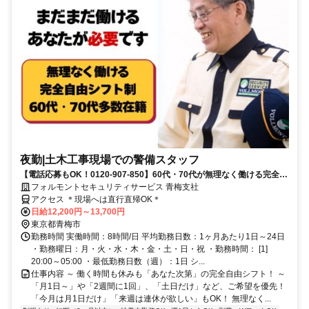
夜勤|土木工事現場での警備スタッフ
【電話応募もOK！0120-907-850】60代・70代が無理なく働ける完全自
由シフト♪日払いOK♪
フォルモントセキュリティサービス 青梅支社
アクセス ＊現場へは直行直帰OK＊
日給12,200円～13,700円
東京都青梅市
勤務時間 実働時間：8時間/日 平均勤務日数：1ヶ月あたり1日～24日
・勤務曜日：月・火・水・木・金・土・日・祝 ・勤務時間： [1]
20:00～05:00 ・最低勤務日数（週）：1日 シ...
仕事内容 ～ 働く時間も休みも「あなた次第」の完全自由シフト！ ～
「月1日～」や「2週間に1回」、「土日だけ」など、ご希望を優先！
「今月は月1日だけ」「来週は連休が欲しい」もOK！ 無理なく...