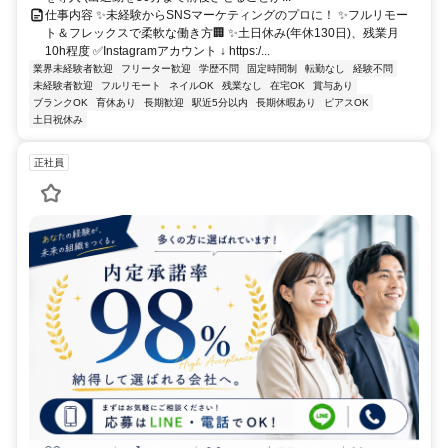
仕事内容 ✨未経験からSNSマーケティングのプロに！ ✨フルリモー
ト＆フレックスで柔軟な働き方🏢 ✨土日休み(年休130日)、残業月
10h程度 ✅Instagramアカウント ↓ https:/...
業界未経験者歓迎
フリーター歓迎
学歴不問
固定時間制
転勤なし
経験不問
未経験者歓迎
フルリモート
ネイルOK
残業なし
在宅OK
賞与あり
ブランクOK
育休あり
長期歓迎
駅近5分以内
長期休暇あり
ピアスOK
土日祝休み
正社員