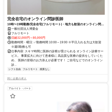
完全在宅のオンライン問診医師
10時〜19時勤務/完全在宅(フルリモート)・地方も歓迎のオンライン問診
業務
一般社団法人博愛会
フルリモート
日給32,000円～80,000円
勤務時間・曜日: ✅勤務時間 10:00～19:00 ※平日入れる方は大歓迎
※週0勤務も可
仕事内容: スキマ時間に医師の診察が受けられる オンライン診療サー
ビス。 事業拡大に向けて患者様に 高品質な医療の提供をしていくた
め、 医師の皆様のお力添えが必要です！ ご自宅などでのオンライン
診...
シフト自由
フルリモート
残業なし
同じ企業の求人
アルバイト・パート