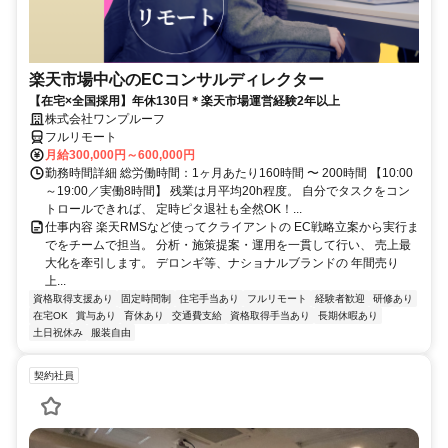
楽天市場中心のECコンサルディレクター
【在宅×全国採用】年休130日＊楽天市場運営経験2年以上
株式会社ワンプルーフ
フルリモート
月給300,000円～600,000円
勤務時間詳細 総労働時間：1ヶ月あたり160時間 〜 200時間 【10:00
～19:00／実働8時間】 残業は月平均20h程度。 自分でタスクをコン
トロールできれば、 定時ピタ退社も全然OK！...
仕事内容 楽天RMSなど使ってクライアントの EC戦略立案から実行ま
でをチームで担当。 分析・施策提案・運用を一貫して行い、 売上最
大化を牽引します。 デロンギ等、ナショナルブランドの 年間売り
上...
資格取得支援あり
固定時間制
住宅手当あり
フルリモート
経験者歓迎
研修あり
在宅OK
賞与あり
育休あり
交通費支給
資格取得手当あり
長期休暇あり
土日祝休み
服装自由
契約社員