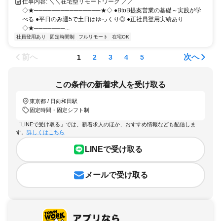
仕事内容: ＼＼在宅型リモートワーク ／／
◇★───────────────★◇ ●BtoB提案営業の基礎～実践が学
べる ●平日のみ週5で土日はゆっくり◎ ●正社員登用実績あり
◇★───────...
社員登用あり
固定時間制
フルリモート
在宅OK
前へ
次へ
1
2
3
4
5
この条件の新着求人を受け取る
東京都 / 日向和田駅
固定時間・固定シフト制
「LINEで受け取る」では、新着求人のほか、おすすめ情報なども配信しま
す。
詳しくはこちら
LINEで受け取る
メールで受け取る