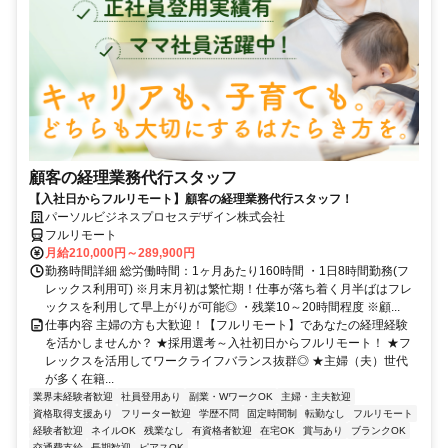
顧客の経理業務代行スタッフ
【入社日からフルリモート】顧客の経理業務代行スタッフ！
パーソルビジネスプロセスデザイン株式会社
フルリモート
月給210,000円～289,900円
勤務時間詳細 総労働時間：1ヶ月あたり160時間 ・1日8時間勤務(フ
レックス利用可) ※月末月初は繁忙期！仕事が落ち着く月半ばはフレ
ックスを利用して早上がりが可能◎ ・残業10～20時間程度 ※顧...
仕事内容 主婦の方も大歓迎！【フルリモート】であなたの経理経験
を活かしませんか？ ★採用選考～入社初日からフルリモート！ ★フ
レックスを活用してワークライフバランス抜群◎ ★主婦（夫）世代
が多く在籍...
業界未経験者歓迎
社員登用あり
副業・WワークOK
主婦・主夫歓迎
資格取得支援あり
フリーター歓迎
学歴不問
固定時間制
転勤なし
フルリモート
経験者歓迎
ネイルOK
残業なし
有資格者歓迎
在宅OK
賞与あり
ブランクOK
交通費支給
長期歓迎
ピアスOK