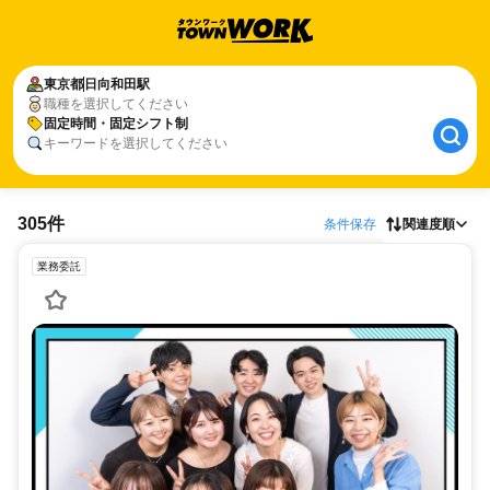
東京都
日向和田駅
職種を選択してください
固定時間・固定シフト制
キーワードを選択してください
305件
条件保存
関連度順
業務委託