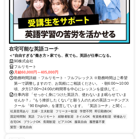
在宅可能な英語コーチ
＜“自由すぎる”働き方＞家でも、夜でも。英語が仕事になる。
90株式会社
フルリモート
月給60,000円～405,000円
勤務時間詳細 ・フルリモート・フルフレックス ※勤務時間はご希望
第一で調整しますので、お気軽にご相談ください。 ・朝6:00〜10:00
頃、夕方17:00〜24:00の時間帯を中心にレッスンを提供して...
仕事内容 「せっかく身につけた英語力、使わないまま眠らせていま
せんか？」 “もう挫折したくない”と願う人のための英語コーチングス
クール 「90 English」を運営しています。 「英語コーチ」と聞く...
社員登用あり
主婦・主夫歓迎
フリーター歓迎
学歴不問
即日勤務OK
固定時間制
英語
フルリモート
経験者歓迎
ネイルOK
有資格者歓迎
研修あり
在宅OK
ブランクOK
長期歓迎
ピアスOK
服装自由
履歴書不要
髪型・髪色自由