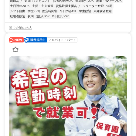
制服あり
短期（3ヵ月以内）
扶養内勤務OK
週1日からOK
副業・WワークOK
土日祝のみOK
主婦・主夫歓迎
資格取得支援あり
フリーター歓迎
短期
シフト自由
学歴不問
固定時間制
平日のみOK
学生歓迎
未経験者歓迎
経験者歓迎
夜間
週払いOK
即日払いOK
同じ企業の求人
アルバイト・パート