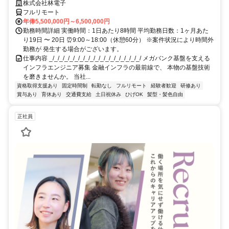
株式会社林電子
フルリモート
年俸5,500,000円～6,500,000円
勤務時間詳細 実働時間：1日あたり8時間 平均勤務日数：1ヶ月あた
り19日 〜 20日 ⏰9:00～18:00（休憩60分） ※案件状況により時間外
勤務が 発生する場合がございます。
仕事内容 _/_/_/_/_/_/_/_/_/_/_/_/_/_/_/_/_/_/ メガバンク基盤を支える
インフラエンジニア募集 金融インフラの最前線で、 本物の基盤技術
を磨きませんか。 当社...
資格取得支援あり
固定時間制
転勤なし
フルリモート
経験者歓迎
研修あり
賞与あり
育休あり
交通費支給
土日祝休み
ひげOK
髪型・髪色自由
正社員