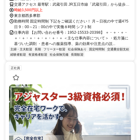
交通アクセス 最寄駅：武蔵引田 JR五日市線「武蔵引田」から徒歩15
分
時給3,500円以上
東京都西多摩郡
勤務時間 固定時間制 下記をご確認ください！ 月～日祝の中で週4?5
日 9：00～21：00の中で実働８時間 シフト制
仕事内容 【お問い合わせ番号：1952-15533-20398】 ＋・＋・＋・
＋・＋・＋・＋・＋・＋・＋ ＜主な仕事内容について＞ ・処方箋に
基づいた調剤 ・患者への服薬指導、薬の効果や注意点の説...
主婦・主夫歓迎
長期
フリーター歓迎
社会保険あり
固定時間制
交通費全額支給
経験者歓迎
有資格者歓迎
社会保険完備
長期歓迎
正社員