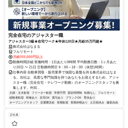
完全在宅のアジャスター職
アジャスター3級★在宅ワーク★年休120日★月給35万円超★
株式会社はなまる
フルリモート
月給355,000円以上
勤務時間詳細 実働時間：1日あたり8時間 平均勤務日数：1ヶ月あた
り20日 〜 21日 ⏰勤務時間⏰ 9：00～18：00（休憩1時間）
仕事内容 自動車買取・販売業界で強固な基盤を誇る株式会社はなま
る。当社は、高度な専門知識を持つあなたをお迎えするため、アジャ
スター職（完全在宅・テレワーク勤務）のオープニングスタッフを募
集します。外回...
主婦・主夫歓迎
フリーター歓迎
学歴不問
固定時間制
転勤なし
フルリモート
経験者歓迎
研修あり
在宅OK
賞与あり
ブランクOK
育休あり
オープニングスタッフ
交通費支給
長期歓迎
長期休暇あり
土日祝休み
服装自由
正社員