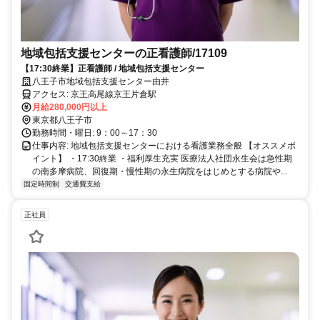
地域包括支援センターの正看護師/17109
【17:30終業】正看護師 / 地域包括支援センター
八王子市地域包括支援センター由井
アクセス: 京王高尾線京王片倉駅
月給280,000円以上
東京都八王子市
勤務時間・曜日: 9：00～17：30
仕事内容: 地域包括支援センターにおける看護業務全般 【オススメポ
イント】 ・17:30終業 ・福利厚生充実 医療法人社団永生会は急性期
の南多摩病院、回復期・慢性期の永生病院をはじめとする病院や...
固定時間制
交通費支給
正社員