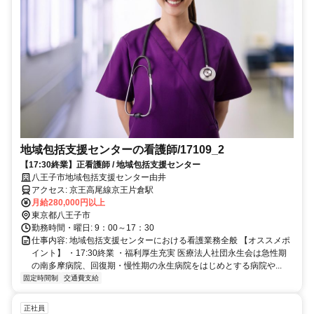
地域包括支援センターの看護師/17109_2
【17:30終業】正看護師 / 地域包括支援センター
八王子市地域包括支援センター由井
アクセス: 京王高尾線京王片倉駅
月給280,000円以上
東京都八王子市
勤務時間・曜日: 9：00～17：30
仕事内容: 地域包括支援センターにおける看護業務全般 【オススメポ
イント】 ・17:30終業 ・福利厚生充実 医療法人社団永生会は急性期
の南多摩病院、回復期・慢性期の永生病院をはじめとする病院や...
固定時間制
交通費支給
正社員