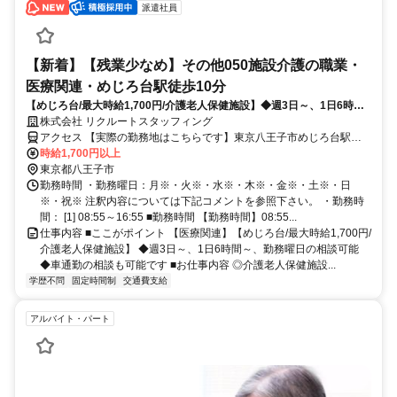
派遣社員
【新着】【残業少なめ】その他050施設介護の職業・
医療関連・めじろ台駅徒歩10分
【めじろ台/最大時給1,700円/介護老人保健施設】◆週3日～、1日6時間
～、勤務曜日の相談可能
株式会社 リクルートスタッフィング
アクセス 【実際の勤務地はこちらです】東京八王子市めじろ台駅徒
歩10分
時給1,700円以上
東京都八王子市
勤務時間 ・勤務曜日：月※・火※・水※・木※・金※・土※・日
※・祝※ 注釈内容については下記コメントを参照下さい。 ・勤務時
間： [1] 08:55～16:55 ■勤務時間 【勤務時間】08:55...
仕事内容 ■ここがポイント 【医療関連】【めじろ台/最大時給1,700円/
介護老人保健施設】 ◆週3日～、1日6時間～、勤務曜日の相談可能
◆車通勤の相談も可能です ■お仕事内容 ◎介護老人保健施設...
学歴不問
固定時間制
交通費支給
アルバイト・パート