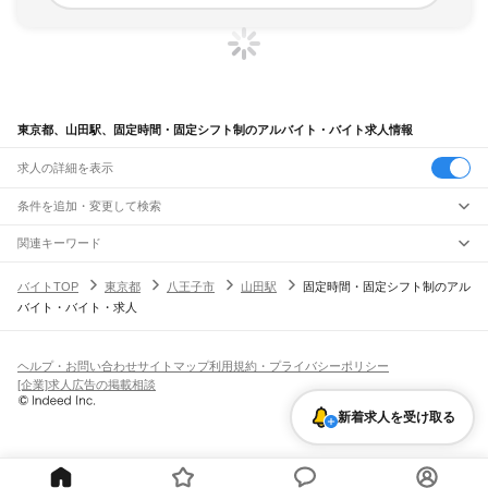
東京都、山田駅、固定時間・固定シフト制のアルバイト・バイト求人情報
求人の詳細を表示
条件を追加・変更して検索
市区町村を追加・変更
関連キーワード
完全在宅ワーク 全国
シール貼り 在宅
現在地周辺
ガチャガチャ
犬カフェ
東京都
駅を追加・変更
バイトTOP
東京都
八王子市
山田駅
固定時間・固定シフト制のアル
東京都
すべて
バイト・バイト・求人
東京23区
すべて
職種を追加・変更
JR東海道本線(東京～熱海)
千代田区
中央区
港区
新宿区
文京区
台東区
墨田区
江東区
品川区
目黒区
大田区
東京駅
新橋駅
品川駅
飲食・フードサービス
世田谷区
渋谷区
中野区
杉並区
豊島区
北区
荒川区
板橋区
練馬区
足立区
葛飾区
特徴を追加・変更
飲食・フードサービス
江戸川区
すべて
ヘルプ・お問い合わせ
サイトマップ
利用規約・プライバシーポリシー
JR山手線
ホールスタッフ
キッチンスタッフ
皿洗い・洗い場
精肉・鮮魚加工
給食調理
人気
[企業]求人広告の掲載相談
大崎駅
五反田駅
目黒駅
恵比寿駅
渋谷駅
原宿駅
代々木駅
新宿駅
新大久保駅
八王子市
立川市
武蔵野市
三鷹市
青梅市
府中市
昭島市
調布市
町田市
小金井市
雇用形態を追加・変更
パン屋（ベーカリー）
フードカウンター販売員
バー（BAR）・バーテンダー
日払いOK
高校生歓迎
学生歓迎
深夜の仕事
髪型・髪色自由
ひげOK
ネイルOK
高田馬場駅
目白駅
池袋駅
大塚駅
巣鴨駅
駒込駅
田端駅
西日暮里駅
日暮里駅
鶯谷駅
小平市
日野市
東村山市
国分寺市
国立市
福生市
狛江市
東大和市
清瀬市
飲食店補助（開店・閉店準備）
飲食店（店長・マネージャー）
新着求人を受け取る
ピアスOK
アルバイト・パート
履歴書不要
オープニングスタッフ
留学生・外国人活躍中
上野駅
御徒町駅
秋葉原駅
神田駅
東京駅
有楽町駅
新橋駅
浜松町駅
田町駅
東久留米市
武蔵村山市
多摩市
稲城市
羽村市
あきる野市
西東京市
大島町
利島村
都道府県を変更
営業・販売
勤務期間
正社員
高輪ゲートウェイ駅
品川駅
新島村
神津島村
三宅村
御蔵島村
八丈町
青ヶ島村
小笠原村
西多摩郡
営業・販売
すべて
短期
契約社員
単発・1日OK
長期
期間限定（春夏冬休み等）
JR南武線
営業
テレフォンアポインター（テレアポ）
ルートセールス
コンビニ
シフト
派遣社員
矢野口駅
稲城長沼駅
南多摩駅
府中本町駅
分倍河原駅
西府駅
谷保駅
矢川駅
西国立駅
フードカウンター販売員
アパレル
家電量販店・携帯販売（携帯ショップ）