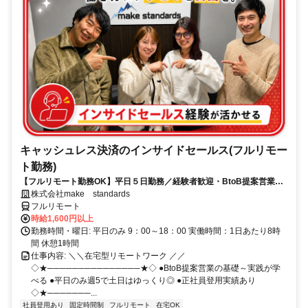
キャッシュレス決済のインサイドセールス(フルリモー
ト勤務)
【フルリモート勤務OK】平日５日勤務／経験者歓迎・BtoB提案営業で
スキルアップ
株式会社make standards
フルリモート
時給1,600円以上
勤務時間・曜日: 平日のみ 9：00～18：00 実働時間：1日あたり8時
間 休憩1時間
仕事内容: ＼＼在宅型リモートワーク ／／
◇★───────────────★◇ ●BtoB提案営業の基礎～実践が学
べる ●平日のみ週5で土日はゆっくり◎ ●正社員登用実績あり
◇★───────...
社員登用あり
固定時間制
フルリモート
在宅OK