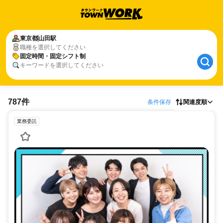
東京都
山田駅
職種を選択してください
固定時間・固定シフト制
キーワードを選択してください
787件
条件保存
関連度順
業務委託