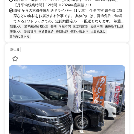
【月平均残業時間】12時間 ※2024年度実績より
職種 産直の東都生協配送ドライバー（1.5t車） 仕事内容 組合員に野
菜などの食材をお届けする仕事です。 具体的には、普通免許で運転
できる1.5tトラックでの、近距離固定ルート配送となります。 毎週...
制服あり
業界未経験者歓迎
長期
学歴不問
固定時間制
経験不問
未経験者歓迎
研修あり
制服貸与
交通費支給
長期歓迎
長期休暇あり
土日祝休み
賞与年2回あり
正社員