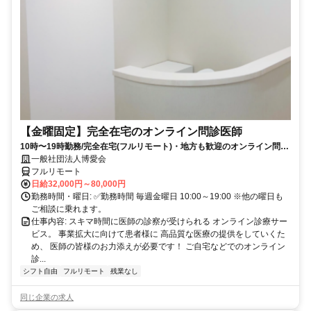
【金曜固定】完全在宅のオンライン問診医師
10時〜19時勤務/完全在宅(フルリモート)・地方も歓迎のオンライン問診
業務
一般社団法人博愛会
フルリモート
日給32,000円～80,000円
勤務時間・曜日: ✅勤務時間 毎週金曜日 10:00～19:00 ※他の曜日も
ご相談に乗れます。
仕事内容: スキマ時間に医師の診察が受けられる オンライン診療サー
ビス。 事業拡大に向けて患者様に 高品質な医療の提供をしていくた
め、 医師の皆様のお力添えが必要です！ ご自宅などでのオンライン
診...
シフト自由
フルリモート
残業なし
同じ企業の求人