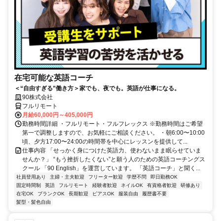
在宅可能な英語コーチ
＜“自由すぎる”働き方＞家でも、夜でも。英語が仕事になる。
90株式会社
フルリモート
月給60,000円～405,000円
勤務時間詳細 ・フルリモート・フルフレックス ※勤務時間はご希望
第一で調整しますので、お気軽にご相談ください。 ・朝6:00〜10:00
頃、夕方17:00〜24:00の時間帯を中心にレッスンを提供して...
仕事内容 「せっかく身につけた英語力、使わないまま眠らせていま
せんか？」 “もう挫折したくない”と願う人のための英語コーチングス
クール 「90 English」を運営しています。 「英語コーチ」と聞く...
社員登用あり
主婦・主夫歓迎
フリーター歓迎
学歴不問
即日勤務OK
固定時間制
英語
フルリモート
経験者歓迎
ネイルOK
有資格者歓迎
研修あり
在宅OK
ブランクOK
長期歓迎
ピアスOK
服装自由
履歴書不要
髪型・髪色自由