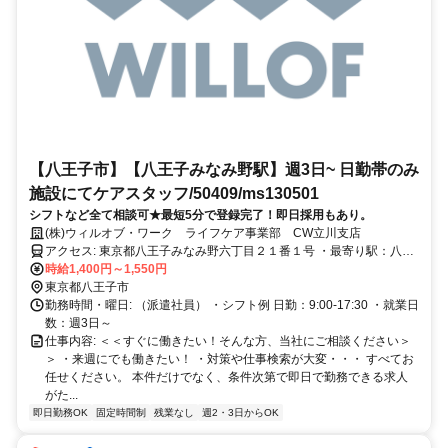
【八王子市】【八王子みなみ野駅】週3日~ 日勤帯のみ
施設にてケアスタッフ/50409/ms130501
シフトなど全て相談可★最短5分で登録完了！即日採用もあり。
(株)ウィルオブ・ワーク ライフケア事業部 CW立川支店
アクセス: 東京都八王子みなみ野六丁目２１番１号 ・最寄り駅：八王
子みなみ野(横浜線)駅」より徒歩13分 ★車通勤可能です！
時給1,400円～1,550円
東京都八王子市
勤務時間・曜日: （派遣社員） ・シフト例 日勤：9:00-17:30 ・就業日
数：週3日～
仕事内容: ＜＜すぐに働きたい！そんな方、当社にご相談ください＞
＞ ・来週にでも働きたい！ ・対策や仕事検索が大変・・・ すべてお
任せください。 本件だけでなく、条件次第で即日で勤務できる求人
がた...
即日勤務OK
固定時間制
残業なし
週2・3日からOK