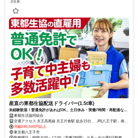
正社員
産直の東都生協配送ドライバー(1.5t車)
未経験歓迎！普通免許があればOK。土日休み・実働7時間・再配達なし
の東都生協ルート配送スタッフ
東都生活協同組合
交通アクセス 京王高尾線 京王片倉駅 徒歩15分 、 JR[八王子駅」南口
よりバスめじろ台駅行き「下小比企」下車徒歩１分
月給245,500円以上
東京都八王子市
勤務曜日・時間 9:00～17:00（実働7時間） ※月～金の週5日勤務