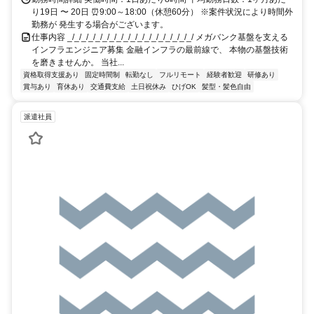
り19日 〜 20日 ⏰9:00～18:00（休憩60分） ※案件状況により時間外
勤務が 発生する場合がございます。
仕事内容 _/_/_/_/_/_/_/_/_/_/_/_/_/_/_/_/_/_/ メガバンク基盤を支える
インフラエンジニア募集 金融インフラの最前線で、 本物の基盤技術
を磨きませんか。 当社...
資格取得支援あり
固定時間制
転勤なし
フルリモート
経験者歓迎
研修あり
賞与あり
育休あり
交通費支給
土日祝休み
ひげOK
髪型・髪色自由
派遣社員