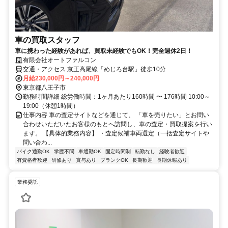
車の買取スタッフ
車に携わった経験があれば、買取未経験でもOK！完全週休2日！
有限会社オートファルコン
交通・アクセス 京王高尾線「めじろ台駅」徒歩10分
月給230,000円～240,000円
東京都八王子市
勤務時間詳細 総労働時間：1ヶ月あたり160時間 〜 176時間 10:00～
19:00（休憩1時間）
仕事内容 車の査定サイトなどを通じて、 「車を売りたい」とお問い
合わせいただいたお客様のもとへ訪問し、車の査定・買取提案を行い
ます。 【具体的業務内容】 ・査定候補車両選定（一括査定サイトや
問い合わ...
バイク通勤OK
学歴不問
車通勤OK
固定時間制
転勤なし
経験者歓迎
有資格者歓迎
研修あり
賞与あり
ブランクOK
長期歓迎
長期休暇あり
業務委託