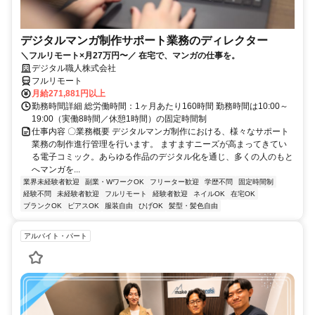
デジタルマンガ制作サポート業務のディレクター
＼フルリモート×月27万円〜／ 在宅で、マンガの仕事を。
デジタル職人株式会社
フルリモート
月給271,881円以上
勤務時間詳細 総労働時間：1ヶ月あたり160時間 勤務時間は10:00～
19:00（実働8時間／休憩1時間）の固定時間制
仕事内容 〇業務概要 デジタルマンガ制作における、様々なサポート
業務の制作進行管理を行います。 ますますニーズが高まってきてい
る電子コミック。あらゆる作品のデジタル化を通じ、多くの人のもと
へマンガを...
業界未経験者歓迎
副業・WワークOK
フリーター歓迎
学歴不問
固定時間制
経験不問
未経験者歓迎
フルリモート
経験者歓迎
ネイルOK
在宅OK
ブランクOK
ピアスOK
服装自由
ひげOK
髪型・髪色自由
アルバイト・パート