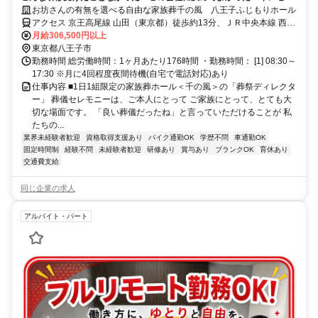
ティブがなくてホスピタリティ発揮。書類がなくても面接します！
お坊さんの有無を選べる自由な家族葬千の風 八王子ふじもりホール
アクセス 京王高尾線 山田（東京都）徒歩約13分、ＪＲ中央本線 西八
王子南口徒歩約20分、ＪＲ横浜線/ＪＲ根岸線 八王子南口徒歩約20分
月給306,500円以上
・八王子ICより車で15分・八王子駅南口より東京家政学院行(市民体
東京都八王子市
育館前バス停)から徒歩3分
勤務時間 総労働時間：1ヶ月あたり176時間 ・勤務時間： [1] 08:30～
17:30 ※月に4回程度夜間待機(自宅で電話対応)あり
仕事内容 ■1日1組限定の家族葬ホール＜千の風＞の「葬祭ディレクタ
ー」 葬儀セレモニーは、ご本人にとって ご家族にとって、とても大
切な場面です。 「良い葬儀だったね」と言っていただけることが 私
たちの...
業界未経験者歓迎
資格取得支援あり
バイク通勤OK
学歴不問
車通勤OK
固定時間制
経験不問
未経験者歓迎
研修あり
賞与あり
ブランクOK
育休あり
交通費支給
同じ企業の求人
アルバイト・パート