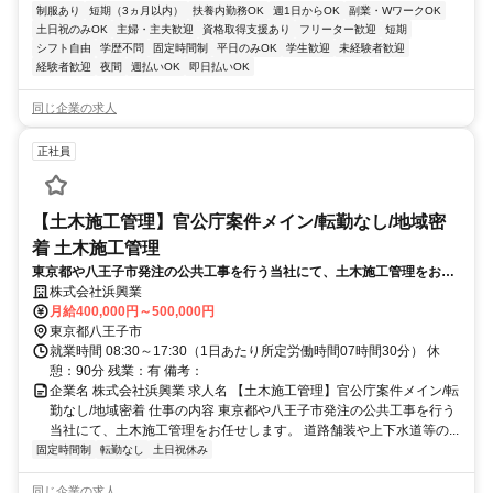
制服あり
短期（3ヵ月以内）
扶養内勤務OK
週1日からOK
副業・WワークOK
土日祝のみOK
主婦・主夫歓迎
資格取得支援あり
フリーター歓迎
短期
シフト自由
学歴不問
固定時間制
平日のみOK
学生歓迎
未経験者歓迎
経験者歓迎
夜間
週払いOK
即日払いOK
同じ企業の求人
正社員
【土木施工管理】官公庁案件メイン/転勤なし/地域密
着 土木施工管理
東京都や八王子市発注の公共工事を行う当社にて、土木施工管理をお任
せします。 道路舗装や上下水道等の社会基盤を支える重要なポジション
株式会社浜興業
です。 社用車での直行直帰が可能で、効率的な働き方を推進していま
月給400,000円～500,000円
す。
東京都八王子市
就業時間 08:30～17:30（1日あたり所定労働時間07時間30分） 休
憩：90分 残業：有 備考：
企業名 株式会社浜興業 求人名 【土木施工管理】官公庁案件メイン/転
勤なし/地域密着 仕事の内容 東京都や八王子市発注の公共工事を行う
当社にて、土木施工管理をお任せします。 道路舗装や上下水道等の...
固定時間制
転勤なし
土日祝休み
同じ企業の求人