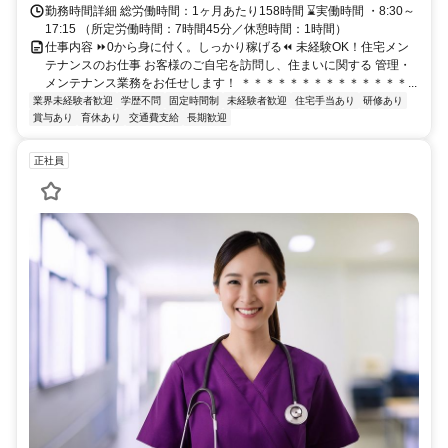
勤務時間詳細 総労働時間：1ヶ月あたり158時間 ⌛️実働時間 ・8:30～
17:15 （所定労働時間：7時間45分／休憩時間：1時間）
仕事内容 ⏩️0から身に付く。しっかり稼げる⏪️ 未経験OK！住宅メン
テナンスのお仕事 お客様のご自宅を訪問し、住まいに関する 管理・
メンテナンス業務をお任せします！ ＊＊＊＊＊＊＊＊＊＊＊＊＊＊...
業界未経験者歓迎
学歴不問
固定時間制
未経験者歓迎
住宅手当あり
研修あり
賞与あり
育休あり
交通費支給
長期歓迎
正社員