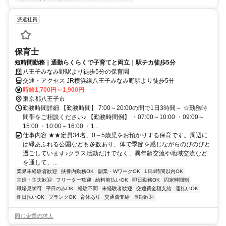
派遣社員
保育士
短時間勤務｜通勤らくらくで子育てと両立｜駅チカ徒歩5分
八王子みなみ野駅より徒歩5分の保育園
交通・アクセス JR横浜線八王子みなみ野駅より徒歩5分
時給1,700円～1,900円
東京都八王子市
勤務時間詳細 【勤務時間】 7:00～20:00の間で1日3時間～ ☆勤務時
間帯をご相談ください♪ 【勤務時間例】 ・07:00～10:00 ・09:00～
15:00 ・10:00～16:00 ・1...
仕事内容 ★★定員34名、0～5歳児をお預かりする保育です。周辺に
は緑あふれる公園なども多数あり、体で季節を感じながらのびのびと
過ごしています♪クラス活動だけでなく、異年齢交流や地域交流など
を通して、...
業界未経験者歓迎
扶養内勤務OK
副業・WワークOK
1日4時間以内OK
主婦・主夫歓迎
フリーター歓迎
給料前払いOK
即日勤務OK
固定時間制
職場見学可
平日のみOK
経験不問
未経験者歓迎
交通費全額支給
週払いOK
即日払いOK
ブランクOK
育休あり
交通費支給
長期歓迎
同じ企業の求人