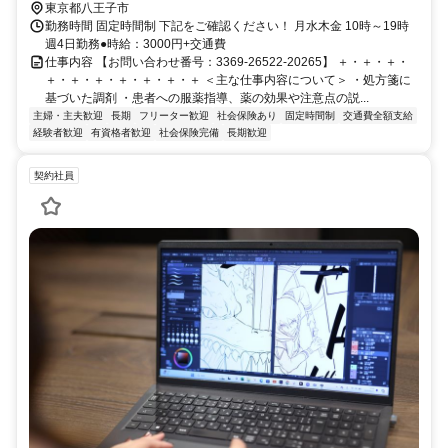
東京都八王子市
勤務時間 固定時間制 下記をご確認ください！ 月水木金 10時～19時
週4日勤務●時給：3000円+交通費
仕事内容 【お問い合わせ番号：3369-26522-20265】 ＋・＋・＋・
＋・＋・＋・＋・＋・＋・＋ ＜主な仕事内容について＞ ・処方箋に
基づいた調剤 ・患者への服薬指導、薬の効果や注意点の説...
主婦・主夫歓迎
長期
フリーター歓迎
社会保険あり
固定時間制
交通費全額支給
経験者歓迎
有資格者歓迎
社会保険完備
長期歓迎
契約社員