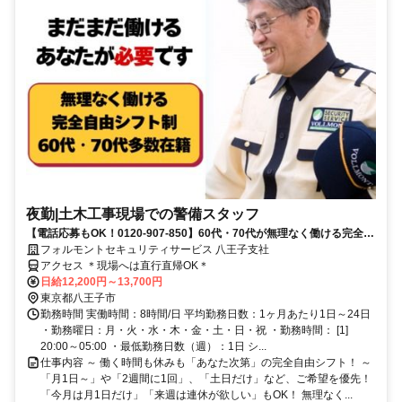
夜勤|土木工事現場での警備スタッフ
【電話応募もOK！0120-907-850】60代・70代が無理なく働ける完全自
由シフト♪日払いOK♪
フォルモントセキュリティサービス 八王子支社
アクセス ＊現場へは直行直帰OK＊
日給12,200円～13,700円
東京都八王子市
勤務時間 実働時間：8時間/日 平均勤務日数：1ヶ月あたり1日～24日
・勤務曜日：月・火・水・木・金・土・日・祝 ・勤務時間： [1]
20:00～05:00 ・最低勤務日数（週）：1日 シ...
仕事内容 ～ 働く時間も休みも「あなた次第」の完全自由シフト！ ～
「月1日～」や「2週間に1回」、「土日だけ」など、ご希望を優先！
「今月は月1日だけ」「来週は連休が欲しい」もOK！ 無理なく...