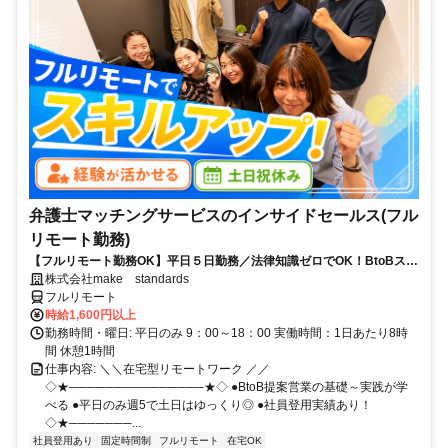
弁護士マッチングサービスのインサイドセールス(フル
リモート勤務)
【フルリモート勤務OK】平日５日勤務／法律知識ゼロでOK！BtoBスキ
ルが身につく営業職
株式会社make standards
フルリモート
時給1,600円以上
勤務時間・曜日: 平日のみ 9：00～18：00 実働時間：1日あたり8時
間 休憩1時間
仕事内容: ＼＼在宅型リモートワーク ／／
◇★───────────────★◇ ●BtoB提案営業の基礎～実践が学
べる ●平日のみ週5で土日はゆっくり◎ ●社員登用実績あり！
◇★───────...
社員登用あり
固定時間制
フルリモート
在宅OK