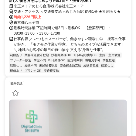
新しい働き方をはじめよう✨週3日～・扶養内OK！
京王ストアめじろ台店/株式会社京王ストア
交通・アクセス ＜交通費支給＞めじろ台駅 徒歩1分 ★社割あり★
時給1,226円以上
東京都八王子市
勤務時間詳細 下記時間で週3日～勤務OK！ 【惣菜部門】 ・
08:00~13:00 ・13:00~17:00
仕事内容 ／ いつものスーパーが、働きやすい職場に◎ 「接客の仕事
が好き」 「モクモク作業が得意」 どちらのタイプも活躍できます！
＼ 地域のお客様の毎日の買い物を 支える“身近な仕事”。 ...
制服あり
業界未経験者歓迎
扶養内勤務OK
1日4時間以内OK
主婦・主夫歓迎
フリーター歓迎
学歴不問
即日勤務OK
固定時間制
職場見学可
学生歓迎
転勤なし
経験不問
未経験者歓迎
交通費全額支給
経験者歓迎
残業なし
研修あり
ブランクOK
交通費支給
業務委託