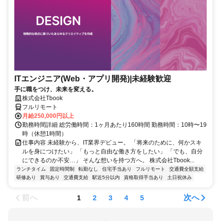
ITエンジニア(Web・アプリ開発)|未経験歓迎
手に職をつけ、未来を変える。
株式会社Tbook
フルリモート
月給250,000円以上
勤務時間詳細 総労働時間：1ヶ月あたり160時間 勤務時間：10時〜19
時（休憩1時間）
仕事内容 未経験から、IT業界デビュー。 「将来のために、何かスキ
ルを身につけたい」 「もっと自由な働き方をしたい」 「でも、自分
にできるのか不安…」 そんな想いを持つ方へ。 株式会社Tbook...
ランチタイム
固定時間制
転勤なし
住宅手当あり
フルリモート
交通費全額支給
研修あり
賞与あり
交通費支給
駅近5分以内
資格取得手当あり
土日祝休み
前へ
次へ
1
2
3
4
5