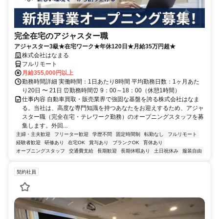
完全在宅のアジャスター職
アジャスター3級★在宅ワーク★年休120日★月給35万円超★
株式会社はなまる
フルリモート
月給355,000円以上
勤務時間詳細 実働時間：1日あたり8時間 平均勤務日数：1ヶ月あた
り20日 〜 21日 ⏰勤務時間⏰ 9：00～18：00（休憩1時間）
仕事内容 自動車買取・販売業界で強固な基盤を誇る株式会社はなま
る。当社は、高度な専門知識を持つあなたをお迎えするため、アジャ
スター職（完全在宅・テレワーク勤務）のオープニングスタッフを募
集します。外回...
主婦・主夫歓迎
フリーター歓迎
学歴不問
固定時間制
転勤なし
フルリモート
経験者歓迎
研修あり
在宅OK
賞与あり
ブランクOK
育休あり
オープニングスタッフ
交通費支給
長期歓迎
長期休暇あり
土日祝休み
服装自由
契約社員