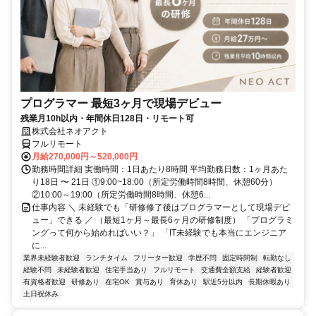
プログラマー 最短3ヶ月で現場デビュー
残業月10h以内・年間休日128日・リモート可
株式会社ネオアクト
フルリモート
月給270,000円～520,000円
勤務時間詳細 実働時間：1日あたり8時間 平均勤務日数：1ヶ月あた
り18日 〜 21日 ①9:00~18:00（所定労働時間8時間、休憩60分）
②10:00～19:00（所定労働時間8時間、休憩6...
仕事内容 ＼ 未経験でも「研修修了後はプログラマーとして現場デビ
ュー」できる ／ （最短1ヶ月～最長6ヶ月の研修制度） 「プログラミ
ングって何から始めればいい？」 「IT未経験でも本当にエンジニア
に...
業界未経験者歓迎
ランチタイム
フリーター歓迎
学歴不問
固定時間制
転勤なし
経験不問
未経験者歓迎
住宅手当あり
フルリモート
交通費全額支給
経験者歓迎
有資格者歓迎
研修あり
在宅OK
賞与あり
育休あり
駅近5分以内
長期休暇あり
土日祝休み