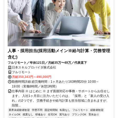
人事・採用担当(採用活動メイン※給与計算・労務管理
含む)
フルリモート／年休121日／月給35万〜49万／代表直下
日本スキルプロバイダ株式会社
フルリモート
月給350,343円～490,000円
勤務時間詳細 総労働時間：1ヶ月あたり163時間20分 10:00～
19:00（実働8時間／休憩1時間）
仕事内容 ※ はじめに ※ まず面接対応や事務・サポートからお任せし
ます。 入社1ヶ月目に注力いただくのは、「採用」と「新人の受け入
れ」の2つです。 労務手続きや給与計算も担当領域に含まれますが、
段階...
業界未経験者歓迎
学歴不問
固定時間制
転勤なし
フルリモート
経験者歓迎
ネイルOK
残業なし
研修あり
在宅OK
賞与あり
ブランクOK
育休あり