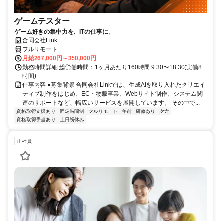
ゲームテスター
ゲーム好きの集中力を、ITの仕事に。
合同会社Link
フルリモート
月給267,000円～350,000円
勤務時間詳細 総労働時間：1ヶ月あたり160時間 9:30〜18:30(実働8
時間)
仕事内容 ●募集背景 合同会社Linkでは、生成AIを取り入れたクリエイ
ティブ制作をはじめ、EC・物販事業、Webサイト制作、システム関
連のサポートなど、幅広いサービスを展開しています。 その中で...
資格取得支援あり
固定時間制
フルリモート
午前
研修あり
夕方
資格取得手当あり
土日祝休み
正社員