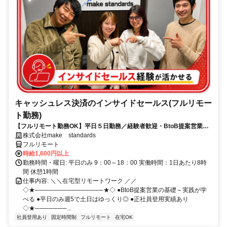
キャッシュレス決済のインサイドセールス(フルリモー
ト勤務)
【フルリモート勤務OK】平日５日勤務／経験者歓迎・BtoB提案営業で
スキルアップ
株式会社make standards
フルリモート
時給1,600円以上
勤務時間・曜日: 平日のみ 9：00～18：00 実働時間：1日あたり8時
間 休憩1時間
仕事内容: ＼＼在宅型リモートワーク ／／
◇★───────────────★◇ ●BtoB提案営業の基礎～実践が学
べる ●平日のみ週5で土日はゆっくり◎ ●正社員登用実績あり
◇★───────...
社員登用あり
固定時間制
フルリモート
在宅OK