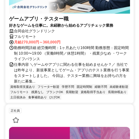
ゲームアプリ・テスター職
好きなゲームを仕事に。未経験から始めるアプリチェック業務
合同会社グランドリンク
フルリモート
月給270,000円～360,000円
勤務時間詳細 総労働時間：1ヶ月あたり160時間 勤務形態：固定時間
制 10:00〜19:00 （実働8時間／休憩1時間） ・残業少なめ ・ワーク
ライフバランス
仕事内容 ＼ゲームやアプリに関わる仕事を始めませんか？／ 当社で
は昨年より、新規事業としてゲーム・アプリのテスト業務を行う事業
をスタートしました。 今回は、テスター業務に興味をお持ちの方を
新たに募集...
資格取得支援あり
フリーター歓迎
学歴不問
固定時間制
経験不問
未経験者歓迎
フルリモート
残業なし
ブランクOK
長期歓迎
資格取得手当あり
長期休暇あり
土日祝休み
食事補助あり
ひげOK
正社員