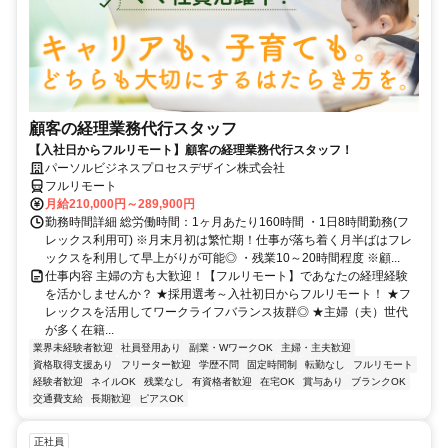
顧客の経理業務代行スタッフ
【入社日からフルリモート】顧客の経理業務代行スタッフ！
パーソルビジネスプロセスデザイン株式会社
フルリモート
月給210,000円～289,900円
勤務時間詳細 総労働時間：1ヶ月あたり160時間 ・1日8時間勤務(フ
レックス利用可) ※月末月初は繁忙期！仕事が落ち着く月半ばはフレ
ックスを利用して早上がりが可能◎ ・残業10～20時間程度 ※顧...
仕事内容 主婦の方も大歓迎！【フルリモート】であなたの経理経験
を活かしませんか？ ★採用選考～入社初日からフルリモート！ ★フ
レックスを活用してワークライフバランス抜群◎ ★主婦（夫）世代
が多く在籍...
業界未経験者歓迎
社員登用あり
副業・WワークOK
主婦・主夫歓迎
資格取得支援あり
フリーター歓迎
学歴不問
固定時間制
転勤なし
フルリモート
経験者歓迎
ネイルOK
残業なし
有資格者歓迎
在宅OK
賞与あり
ブランクOK
交通費支給
長期歓迎
ピアスOK
正社員