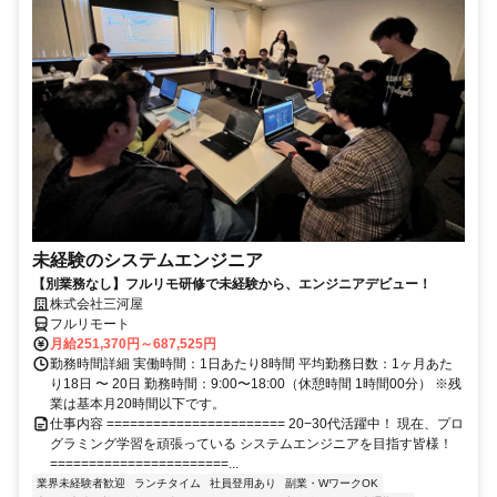
未経験のシステムエンジニア
【別業務なし】フルリモ研修で未経験から、エンジニアデビュー！
株式会社三河屋
フルリモート
月給251,370円～687,525円
勤務時間詳細 実働時間：1日あたり8時間 平均勤務日数：1ヶ月あた
り18日 〜 20日 勤務時間：9:00〜18:00（休憩時間 1時間00分） ※残
業は基本月20時間以下です。
仕事内容 ======================= 20−30代活躍中！ 現在、プロ
グラミング学習を頑張っている システムエンジニアを目指す皆様！
=======================...
業界未経験者歓迎
ランチタイム
社員登用あり
副業・WワークOK