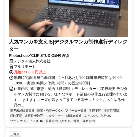
人気マンガを支える|デジタルマンガ制作進行ディレク
ター
Photoshop／CLIP STUDIO経験必須
デジタル職人株式会社
フルリモート
月給271,881円以上
勤務時間詳細 総労働時間：1ヶ月あたり160時間 勤務時間は10:00～
19:00（実働8時間／休憩1時間）の固定時間制
仕事内容 雇用形態：契約社員 職種：ディレクター 〇業務概要 デジタ
ルマンガ制作における、様々なサポート業務の制作進行管理を行いま
す。 ますますニーズが高まってきている電子コミック。あらゆる作
品の...
業界未経験者歓迎
副業・WワークOK
フリーター歓迎
学歴不問
固定時間制
経験不問
未経験者歓迎
フルリモート
経験者歓迎
ネイルOK
在宅OK
ブランクOK
ピアスOK
服装自由
ひげOK
髪型・髪色自由
正社員