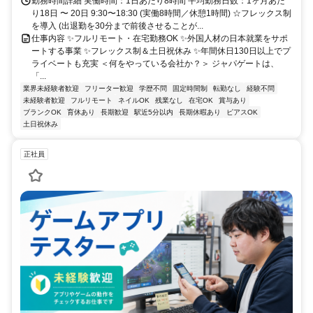
勤務時間詳細 実働時間：1日あたり8時間 平均勤務日数：1ヶ月あた
り18日 〜 20日 9:30〜18:30 (実働8時間／休憩1時間) ☆フレックス制
を導入 (出退勤を30分まで前後させることが...
仕事内容 ✨フルリモート・在宅勤務OK ✨外国人材の日本就業をサポ
ートする事業 ✨フレックス制＆土日祝休み ✨年間休日130日以上でプ
ライベートも充実 ＜何をやっている会社か？＞ ジャパゲートは、
「...
業界未経験者歓迎
フリーター歓迎
学歴不問
固定時間制
転勤なし
経験不問
未経験者歓迎
フルリモート
ネイルOK
残業なし
在宅OK
賞与あり
ブランクOK
育休あり
長期歓迎
駅近5分以内
長期休暇あり
ピアスOK
土日祝休み
正社員