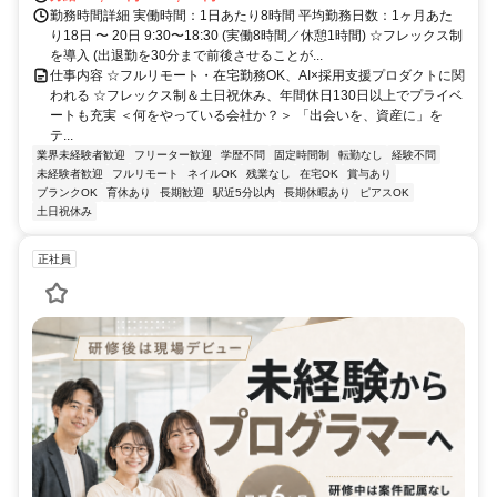
勤務時間詳細 実働時間：1日あたり8時間 平均勤務日数：1ヶ月あた
り18日 〜 20日 9:30〜18:30 (実働8時間／休憩1時間) ☆フレックス制
を導入 (出退勤を30分まで前後させることが...
仕事内容 ☆フルリモート・在宅勤務OK、AI×採用支援プロダクトに関
われる ☆フレックス制＆土日祝休み、年間休日130日以上でプライベ
ートも充実 ＜何をやっている会社か？＞ 「出会いを、資産に」を
テ...
業界未経験者歓迎
フリーター歓迎
学歴不問
固定時間制
転勤なし
経験不問
未経験者歓迎
フルリモート
ネイルOK
残業なし
在宅OK
賞与あり
ブランクOK
育休あり
長期歓迎
駅近5分以内
長期休暇あり
ピアスOK
土日祝休み
正社員