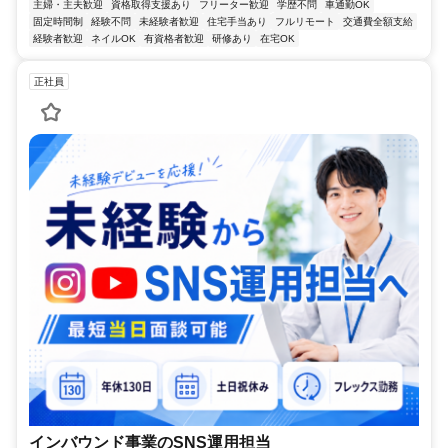
主婦・主夫歓迎
資格取得支援あり
フリーター歓迎
学歴不問
車通勤OK
固定時間制
経験不問
未経験者歓迎
住宅手当あり
フルリモート
交通費全額支給
経験者歓迎
ネイルOK
有資格者歓迎
研修あり
在宅OK
正社員
インバウンド事業のSNS運用担当