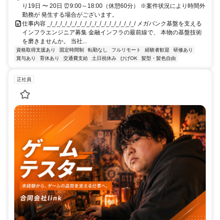
り19日 〜 20日 ⏰9:00～18:00（休憩60分） ※案件状況により時間外
勤務が 発生する場合がございます。
仕事内容 _/_/_/_/_/_/_/_/_/_/_/_/_/_/_/_/_/_/ メガバンク基盤を支える
インフラエンジニア募集 金融インフラの最前線で、 本物の基盤技術
を磨きませんか。 当社...
資格取得支援あり
固定時間制
転勤なし
フルリモート
経験者歓迎
研修あり
賞与あり
育休あり
交通費支給
土日祝休み
ひげOK
髪型・髪色自由
正社員