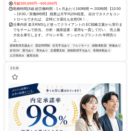
月給300,000円～600,000円
勤務時間詳細 総労働時間：1ヶ月あたり160時間 〜 200時間 【10:00
～19:00／実働8時間】 残業は月平均20h程度。 自分でタスクをコン
トロールできれば、 定時ピタ退社も全然OK！...
仕事内容 楽天RMSなど使ってクライアントの EC戦略立案から実行ま
でをチームで担当。 分析・施策提案・運用を一貫して行い、 売上最
大化を牽引します。 デロンギ等、ナショナルブランドの 年間売り
上...
資格取得支援あり
固定時間制
住宅手当あり
フルリモート
経験者歓迎
研修あり
在宅OK
賞与あり
育休あり
交通費支給
資格取得手当あり
長期休暇あり
土日祝休み
服装自由
正社員