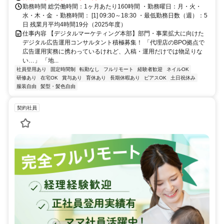
勤務時間 総労働時間：1ヶ月あたり160時間 ・勤務曜日：月・火・
水・木・金 ・勤務時間： [1] 09:30～18:30 ・最低勤務日数（週）：5
日 残業月平均4時間19分（2025年度）
仕事内容 【デジタルマーケティング本部】部門・事業拡大に向けた
デジタル広告運用コンサルタント積極募集！ 「代理店のBPO拠点で
広告運用実務に携わっているけれど、入稿・運用だけでは物足りな
い…」 「地...
社員登用あり
固定時間制
転勤なし
フルリモート
経験者歓迎
ネイルOK
研修あり
在宅OK
賞与あり
育休あり
長期休暇あり
ピアスOK
土日祝休み
服装自由
髪型・髪色自由
契約社員