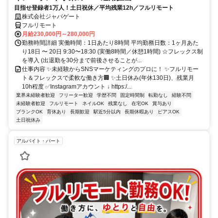
目指せ登録者1万人！土日祝休／平均残業12h／フルリモート
株式会社ジャパゲート
フルリモート
月給230,000円～280,000円
勤務時間詳細 実働時間：1日あたり8時間 平均勤務日数：1ヶ月あた
り18日 〜 20日 9:30〜18:30 (実働8時間／休憩1時間) ☆フレックス制
を導入 (出退勤を30分まで前後させることが...
仕事内容 ✨未経験からSNSマーケティングのプロに！ ✨フルリモー
ト＆フレックスで柔軟な働き方🏢 ✨土日休み(年休130日)、残業月
10h程度 ✅Instagramアカウント ↓ https:/...
業界未経験者歓迎
フリーター歓迎
学歴不問
固定時間制
転勤なし
経験不問
未経験者歓迎
フルリモート
ネイルOK
残業なし
在宅OK
賞与あり
ブランクOK
育休あり
長期歓迎
駅近5分以内
長期休暇あり
ピアスOK
土日祝休み
アルバイト・パート