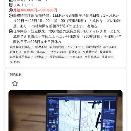
フルリモート
月給300,000円～500,000円
勤務時間詳細 実働時間：1日あたり8時間 平均勤務日数：1ヶ月あた
り21日 〜 23日 10：00～19：00（実働8時間） ＊柔軟な「ズレ勤制
度」あり！ 出社時間を前後2時間ズラせます。 有給を...
仕事内容 ✅設立以来、増収増益の成長企業 ✅ECディレクターとして
成長できる環境 ✅主観によらない評価制度「360度評価」を採用 ✅年
間休日平均128日＆土日祝休み ―――――――――――――...
資格取得支援あり
学歴不問
固定時間制
フルリモート
経験者歓迎
ネイルOK
研修あり
在宅OK
賞与あり
ブランクOK
育休あり
交通費支給
長期歓迎
資格取得手当あり
社割あり
長期休暇あり
ピアスOK
土日祝休み
服装自由
ひげOK
契約社員