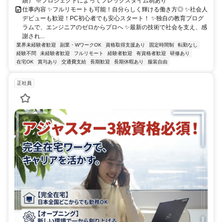
績） ※プロジェクトによってフレックスタイム制あり
仕事内容 ✨フルリモートも可能！自分らしく輝ける働き方◎ ✨社会人
デビューも歓迎！PC初心者でも安心スタート！ ✨独自の教育プログ
ラムで、エンジニアのゼロからプロへ ✨最新の技術で社会を支え、感
謝され...
業界未経験者歓迎
副業・WワークOK
資格取得支援あり
固定時間制
転勤なし
経験不問
未経験者歓迎
フルリモート
経験者歓迎
有資格者歓迎
研修あり
在宅OK
賞与あり
交通費支給
長期歓迎
長期休暇あり
服装自由
正社員