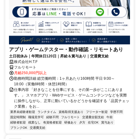
アプリ・ゲームテスター・動作確認・リモートあり
土日祝休み｜年間休日120日｜昇給＆賞与あり｜交通費支給
株式会社H.T.F
フルリモート
月給250,000円以上
勤務時間詳細 総労働時間：1ヶ月あたり160時間 平日 9:00～
18:00（実働8時間・休憩1時間）
仕事内容 「好きなことを仕事にする、その第一歩がここにありま
す。」 スマホアプリ・Webサービス・ゲームコンテンツなどを実際
に操作しながら、正常に動いているかどうかを確認する「品質チェッ
ク業務」をお...
業界未経験者歓迎
ランチタイム
資格取得支援あり
フリーター歓迎
学歴不問
固定時間制
職場見学可
経験不問
フルリモート
交通費全額支給
午前
経験者歓迎
残業なし
有資格者歓迎
研修あり
夕方
在宅OK
賞与あり
ブランクOK
交通費支給