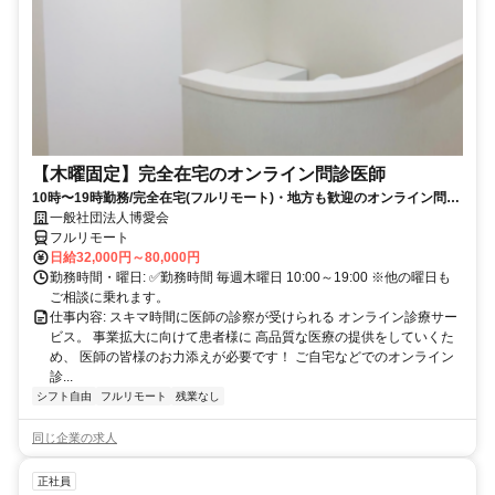
【木曜固定】完全在宅のオンライン問診医師
10時〜19時勤務/完全在宅(フルリモート)・地方も歓迎のオンライン問診
業務
一般社団法人博愛会
フルリモート
日給32,000円～80,000円
勤務時間・曜日: ✅勤務時間 毎週木曜日 10:00～19:00 ※他の曜日も
ご相談に乗れます。
仕事内容: スキマ時間に医師の診察が受けられる オンライン診療サー
ビス。 事業拡大に向けて患者様に 高品質な医療の提供をしていくた
め、 医師の皆様のお力添えが必要です！ ご自宅などでのオンライン
診...
シフト自由
フルリモート
残業なし
同じ企業の求人
正社員