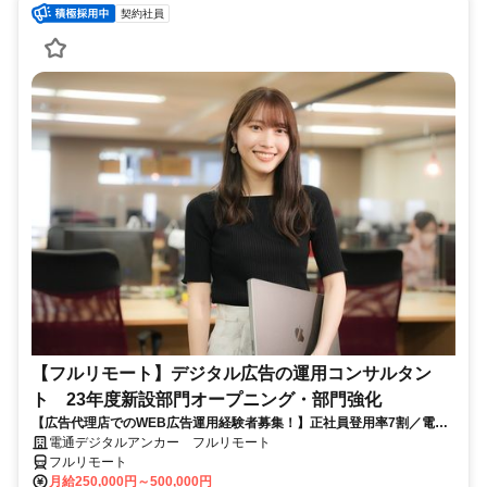
契約社員
【フルリモート】デジタル広告の運用コンサルタン
ト 23年度新設部門オープニング・部門強化
【広告代理店でのWEB広告運用経験者募集！】正社員登用率7割／電通
G／全国×完全在宅／年休126日・土日祝休み／残業月平均4時間19分
電通デジタルアンカー フルリモート
フルリモート
月給250,000円～500,000円