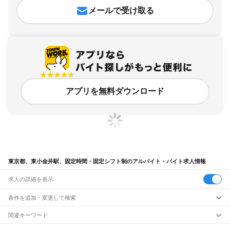
メールで受け取る
アプリを無料ダウンロード
東京都、東小金井駅、固定時間・固定シフト制のアルバイト・バイト求人情報
求人の詳細を表示
条件を追加・変更して検索
市区町村を追加・変更
関連キーワード
完全在宅ワーク 全国
シール貼り 在宅
現在地周辺
ガチャガチャ
犬カフェ
東京都