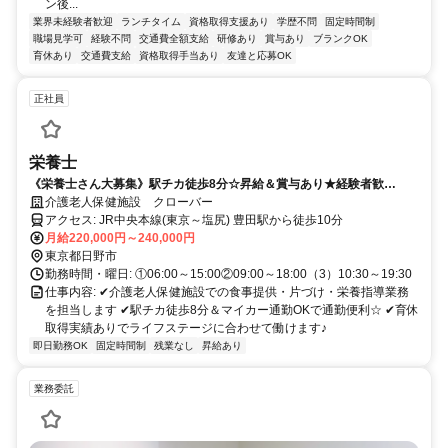
ン後...
業界未経験者歓迎
ランチタイム
資格取得支援あり
学歴不問
固定時間制
職場見学可
経験不問
交通費全額支給
研修あり
賞与あり
ブランクOK
育休あり
交通費支給
資格取得手当あり
友達と応募OK
正社員
栄養士
《栄養士さん大募集》駅チカ徒歩8分☆昇給＆賞与あり★経験者歓
迎！！育休あり！！お持ちの資格を活かして働きませんか？
介護老人保健施設 クローバー
アクセス: JR中央本線(東京～塩尻) 豊田駅から徒歩10分
月給220,000円～240,000円
東京都日野市
勤務時間・曜日: ①06:00～15:00②09:00～18:00（3）10:30～19:30
仕事内容: ✔介護老人保健施設での食事提供・片づけ・栄養指導業務
を担当します ✔駅チカ徒歩8分＆マイカー通勤OKで通勤便利☆ ✔育休
取得実績ありでライフステージに合わせて働けます♪
即日勤務OK
固定時間制
残業なし
昇給あり
業務委託