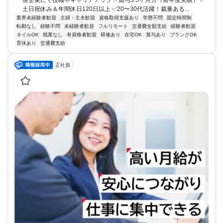
土日祝休み＆年間休日120日以上 ✅20〜30代活躍！裁量ある...
業界未経験者歓迎
主婦・主夫歓迎
資格取得支援あり
学歴不問
固定時間制
転勤なし
経験不問
未経験者歓迎
フルリモート
交通費全額支給
経験者歓迎
ネイルOK
残業なし
有資格者歓迎
研修あり
在宅OK
賞与あり
ブランクOK
育休あり
交通費支給
正社員