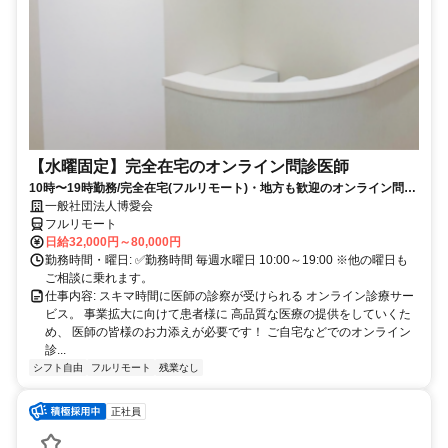
【水曜固定】完全在宅のオンライン問診医師
10時〜19時勤務/完全在宅(フルリモート)・地方も歓迎のオンライン問診
業務
一般社団法人博愛会
フルリモート
日給32,000円～80,000円
勤務時間・曜日: ✅勤務時間 毎週水曜日 10:00～19:00 ※他の曜日も
ご相談に乗れます。
仕事内容: スキマ時間に医師の診察が受けられる オンライン診療サー
ビス。 事業拡大に向けて患者様に 高品質な医療の提供をしていくた
め、 医師の皆様のお力添えが必要です！ ご自宅などでのオンライン
診...
シフト自由
フルリモート
残業なし
正社員