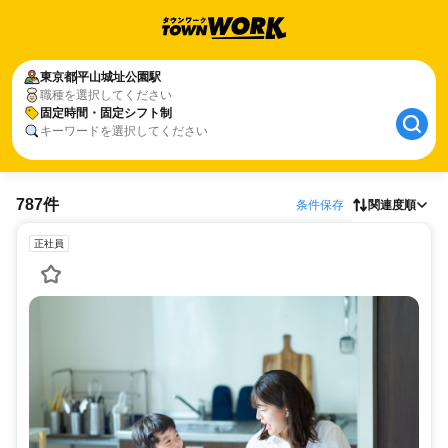
東京都
平山城址公園駅
職種を選択してください
固定時間・固定シフト制
キーワードを選択してください
787件
条件保存
関連度順
正社員