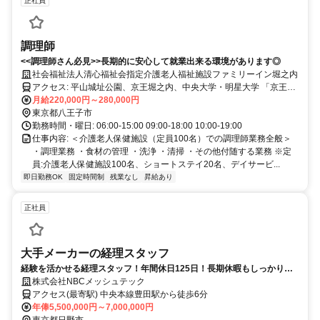
正社員
調理師
<<調理師さん必見>>長期的に安心して就業出来る環境があります◎
社会福祉法人清心福祉会指定介護老人福祉施設ファミリーイン堀之内
アクセス: 平山城址公園、京王堀之内、中央大学・明星大学 「京王線
堀之内」よりバスで10分/「平山城址公園駅」より車で10分/マイカー
月給220,000円～280,000円
通勤可能
東京都八王子市
勤務時間・曜日: 06:00-15:00 09:00-18:00 10:00-19:00
仕事内容: ＜介護老人保健施設（定員100名）での調理師業務全般＞
・調理業務 ・食材の管理 ・洗浄 ・清掃 ・その他付随する業務 ※定
員:介護老人保健施設100名、ショートステイ20名、デイサービ...
即日勤務OK
固定時間制
残業なし
昇給あり
正社員
大手メーカーの経理スタッフ
経験を活かせる経理スタッフ！年間休日125日！長期休暇もしっかりで
す！駅近なのも嬉しいポイント！
株式会社NBCメッシュテック
アクセス(最寄駅) 中央本線豊田駅から徒歩6分
年俸5,500,000円～7,000,000円
東京都日野市