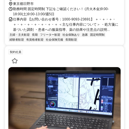
東京都日野市
勤務時間 固定時間制 下記をご確認ください！ (月火木金)9:00-
18:00(土)9:00-13:00/週5日
仕事内容 【お問い合わせ番号：1000-9093-23691】 ＋・＋・＋・
＋・＋・＋・＋・＋・＋・＋ ＜主な仕事内容について＞ ・処方箋に
基づいた調剤 ・患者への服薬指導、薬の効果や注意点の説明...
主婦・主夫歓迎
長期
フリーター歓迎
社会保険あり
急募
固定時間制
経験者歓迎
有資格者歓迎
社会保険完備
長期歓迎
契約社員