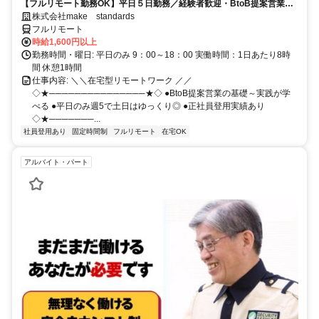
【フルリモート勤務OK】平日５日勤務／経験者歓迎・BtoB提案営業で
スキルアップ
株式会社make standards
フルリモート
時給1,600円以上
勤務時間・曜日: 平日のみ 9：00～18：00 実働時間：1日あたり8時
間 休憩1時間
仕事内容: ＼＼在宅型リモートワーク ／／
◇★───────────────★◇ ●BtoB提案営業の基礎～実践が学
べる ●平日のみ週5で土日はゆっくり◎ ●正社員登用実績あり
◇★───────...
社員登用あり
固定時間制
フルリモート
在宅OK
アルバイト・パート