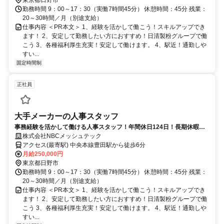
勤務時間 9：00～17：30（実働7時間45分） 休憩時間：45分 残業：
20～30時間／月（別途支給）
仕事内容 ＜PR本文＞ 1、経験を活かして働こう！スキルアップでき
ます！ 2、安定して勤務したい方におすすめ！日清製粉グループで働
こう 3、各種福利厚生充実！安定して働けます。 4、駅近！通勤しや
すい...
固定時間制
正社員
大手メーカーの人事スタッフ
事務経験を活かして働ける人事スタッフ！年間休日124日！長期休暇も
しっかりです！駅近なのも嬉しいポイント！
株式会社NBCメッシュテック
アクセス(最寄駅) 中央本線豊田駅から徒歩6分
月給250,000円
東京都日野市
勤務時間 9：00～17：30（実働7時間45分） 休憩時間：45分 残業：
20～30時間／月（別途支給）
仕事内容 ＜PR本文＞ 1、経験を活かして働こう！スキルアップでき
ます！ 2、安定して勤務したい方におすすめ！日清製粉グループで働
こう 3、各種福利厚生充実！安定して働けます。 4、駅近！通勤しや
すい...