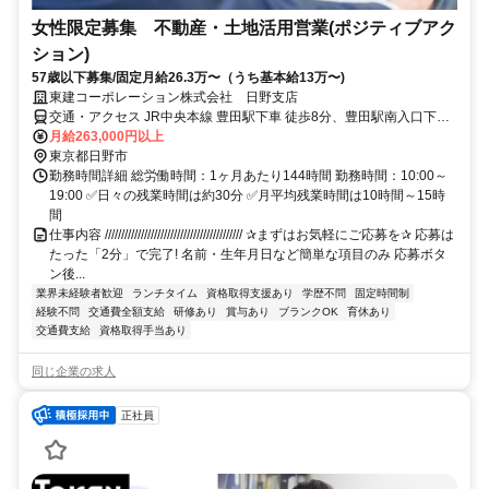
女性限定募集 不動産・土地活用営業(ポジティブアク
ション)
57歳以下募集/固定月給26.3万〜（うち基本給13万〜)
東建コーポレーション株式会社 日野支店
交通・アクセス JR中央本線 豊田駅下車 徒歩8分、豊田駅南入口下車
徒歩2分
月給263,000円以上
東京都日野市
勤務時間詳細 総労働時間：1ヶ月あたり144時間 勤務時間：10:00～
19:00 ✅日々の残業時間は約30分 ✅月平均残業時間は10時間～15時
間
仕事内容 ////////////////////////////////////////// ✰まずはお気軽にご応募を✰ 応募は
たった「2分」で完了! 名前・生年月日など簡単な項目のみ 応募ボタ
ン後...
業界未経験者歓迎
ランチタイム
資格取得支援あり
学歴不問
固定時間制
経験不問
交通費全額支給
研修あり
賞与あり
ブランクOK
育休あり
交通費支給
資格取得手当あり
同じ企業の求人
正社員