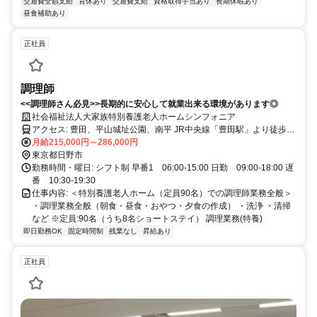
交通費全額支給
育休あり
交通費支給
資格取得手当あり
長期休暇あり
昼食補助あり
正社員
調理師
<<調理師さん必見>>長期的に安心して就業出来る環境があります◎
社会福祉法人大家族特別養護老人ホームシンフォニア
アクセス: 豊田、平山城址公園、南平 JR中央線「豊田駅」より徒歩7
分
月給215,000円～286,000円
東京都日野市
勤務時間・曜日: シフト制 早番1 06:00-15:00 日勤 09:00-18:00 遅
番 10:30-19:30
仕事内容: ＜特別養護老人ホーム（定員90名）での調理師業務全般＞
・調理業務全般（朝食・昼食・おやつ・夕食の作成） ・洗浄 ・清掃
など ※定員:90名（うち8名ショートステイ） 調理業務(特養)
即日勤務OK
固定時間制
残業なし
昇給あり
正社員