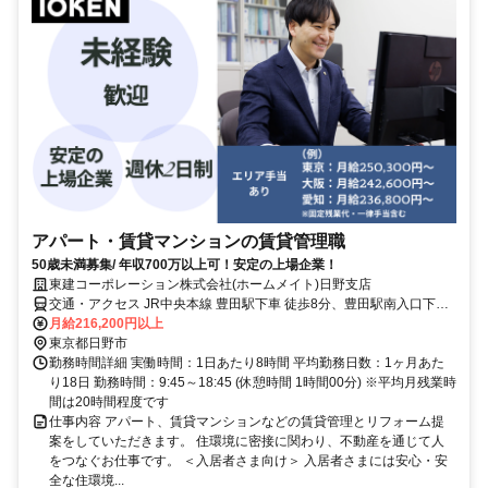
アパート・賃貸マンションの賃貸管理職
50歳未満募集/ 年収700万以上可！安定の上場企業！
東建コーポレーション株式会社(ホームメイト)日野支店
交通・アクセス JR中央本線 豊田駅下車 徒歩8分、豊田駅南入口下車
徒歩2分
月給216,200円以上
東京都日野市
勤務時間詳細 実働時間：1日あたり8時間 平均勤務日数：1ヶ月あた
り18日 勤務時間：9:45～18:45 (休憩時間 1時間00分) ※平均月残業時
間は20時間程度です
仕事内容 アパート、賃貸マンションなどの賃貸管理とリフォーム提
案をしていただきます。 住環境に密接に関わり、不動産を通じて人
をつなぐお仕事です。 ＜入居者さま向け＞ 入居者さまには安心・安
全な住環境...