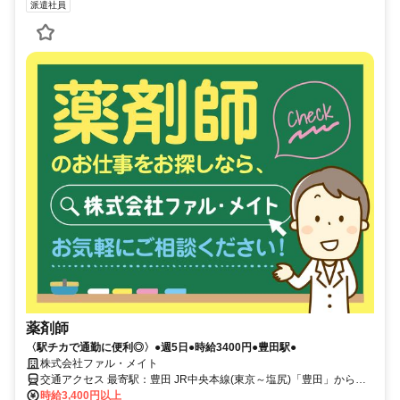
派遣社員
薬剤師
〈駅チカで通勤に便利◎〉●週5日●時給3400円●豊田駅●
株式会社ファル・メイト
交通アクセス 最寄駅：豊田 JR中央本線(東京～塩尻)「豊田」から徒
歩3分
時給3,400円以上