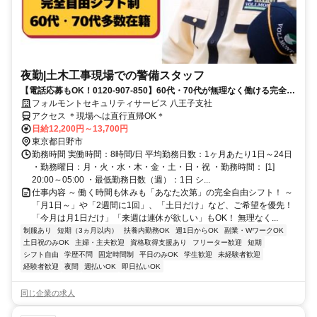
夜勤|土木工事現場での警備スタッフ
【電話応募もOK！0120-907-850】60代・70代が無理なく働ける完全自
由シフト♪日払いOK♪
フォルモントセキュリティサービス 八王子支社
アクセス ＊現場へは直行直帰OK＊
日給12,200円～13,700円
東京都日野市
勤務時間 実働時間：8時間/日 平均勤務日数：1ヶ月あたり1日～24日
・勤務曜日：月・火・水・木・金・土・日・祝 ・勤務時間： [1]
20:00～05:00 ・最低勤務日数（週）：1日 シ...
仕事内容 ～ 働く時間も休みも「あなた次第」の完全自由シフト！ ～
「月1日～」や「2週間に1回」、「土日だけ」など、ご希望を優先！
「今月は月1日だけ」「来週は連休が欲しい」もOK！ 無理なく...
制服あり
短期（3ヵ月以内）
扶養内勤務OK
週1日からOK
副業・WワークOK
土日祝のみOK
主婦・主夫歓迎
資格取得支援あり
フリーター歓迎
短期
シフト自由
学歴不問
固定時間制
平日のみOK
学生歓迎
未経験者歓迎
経験者歓迎
夜間
週払いOK
即日払いOK
同じ企業の求人