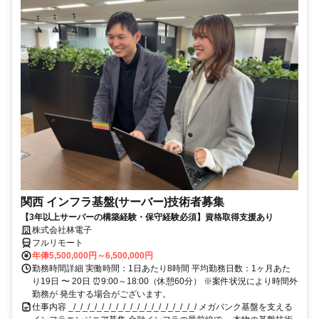
関西 インフラ基盤(サーバー)技術者募集
【3年以上サーバーの構築経験・保守経験必須】資格取得支援あり
株式会社林電子
フルリモート
年俸5,500,000円～6,500,000円
勤務時間詳細 実働時間：1日あたり8時間 平均勤務日数：1ヶ月あた
り19日 〜 20日 ⏰9:00～18:00（休憩60分） ※案件状況により時間外
勤務が 発生する場合がございます。
仕事内容 _/_/_/_/_/_/_/_/_/_/_/_/_/_/_/_/_/_/ メガバンク基盤を支える