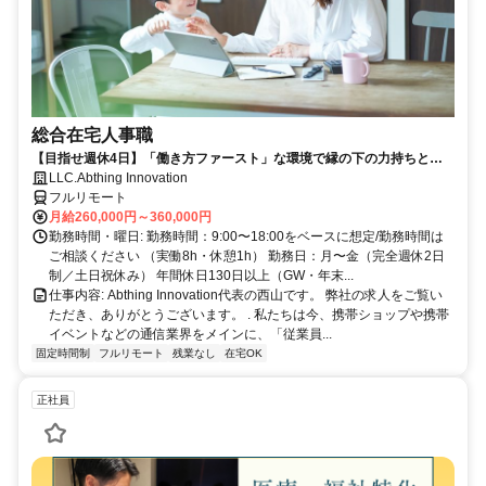
総合在宅人事職
【目指せ週休4日】「働き方ファースト」な環境で縁の下の力持ちとし
て活躍する人事ポジション｜20代30代活躍中
LLC.Abthing Innovation
フルリモート
月給260,000円～360,000円
勤務時間・曜日: 勤務時間：9:00〜18:00をベースに想定/勤務時間は
ご相談ください （実働8h・休憩1h） 勤務日：月〜金（完全週休2日
制／土日祝休み） 年間休日130日以上（GW・年末...
仕事内容: Abthing Innovation代表の西山です。 弊社の求人をご覧い
ただき、ありがとうございます。 . 私たちは今、携帯ショップや携帯
イベントなどの通信業界をメインに、「従業員...
固定時間制
フルリモート
残業なし
在宅OK
正社員