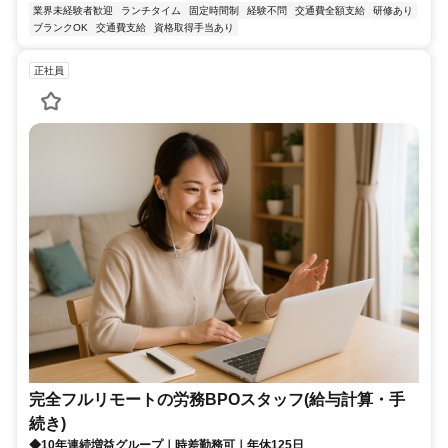
業界未経験者歓迎
ランチタイム
固定時間制
経験不問
交通費全額支給
研修あり
ブランクOK
交通費支給
資格取得手当あり
正社員
完全フルリモートの労務BPOスタッフ(給与計算・手
続き)
◆10年連続増益グループ｜時差勤務可｜年休125日