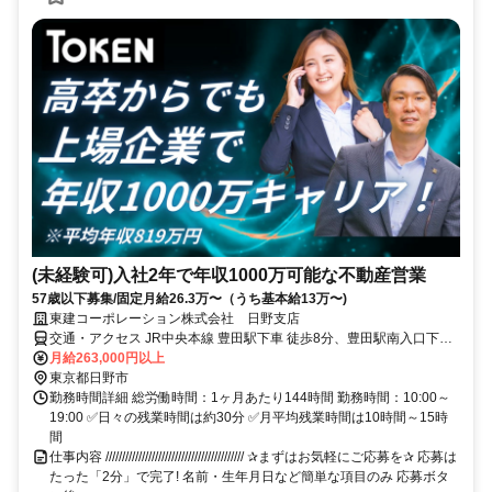
(未経験可)入社2年で年収1000万可能な不動産営業
57歳以下募集/固定月給26.3万〜（うち基本給13万〜)
東建コーポレーション株式会社 日野支店
交通・アクセス JR中央本線 豊田駅下車 徒歩8分、豊田駅南入口下車
徒歩2分
月給263,000円以上
東京都日野市
勤務時間詳細 総労働時間：1ヶ月あたり144時間 勤務時間：10:00～
19:00 ✅日々の残業時間は約30分 ✅月平均残業時間は10時間～15時
間
仕事内容 ////////////////////////////////////////// ✰まずはお気軽にご応募を✰ 応募は
たった「2分」で完了! 名前・生年月日など簡単な項目のみ 応募ボタ