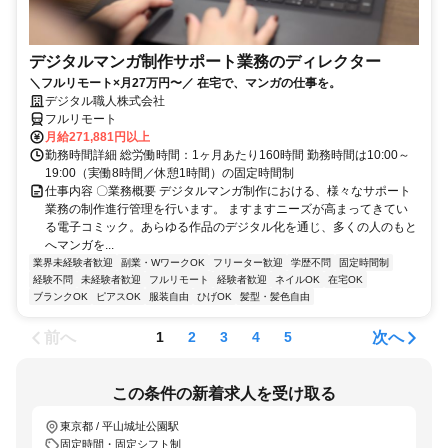
デジタルマンガ制作サポート業務のディレクター
＼フルリモート×月27万円〜／ 在宅で、マンガの仕事を。
デジタル職人株式会社
フルリモート
月給271,881円以上
勤務時間詳細 総労働時間：1ヶ月あたり160時間 勤務時間は10:00～
19:00（実働8時間／休憩1時間）の固定時間制
仕事内容 〇業務概要 デジタルマンガ制作における、様々なサポート
業務の制作進行管理を行います。 ますますニーズが高まってきてい
る電子コミック。あらゆる作品のデジタル化を通じ、多くの人のもと
へマンガを...
業界未経験者歓迎
副業・WワークOK
フリーター歓迎
学歴不問
固定時間制
経験不問
未経験者歓迎
フルリモート
経験者歓迎
ネイルOK
在宅OK
ブランクOK
ピアスOK
服装自由
ひげOK
髪型・髪色自由
前へ
次へ
1
2
3
4
5
この条件の新着求人を受け取る
東京都 / 平山城址公園駅
固定時間・固定シフト制