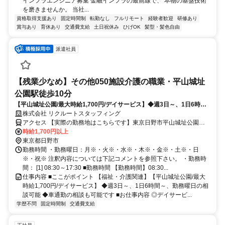
インフラエンジニア募集 金融インフラの最前線で、 本物の基盤技術
を磨きませんか。 当社...
資格取得支援あり
固定時間制
転勤なし
フルリモート
経験者歓迎
研修あり
賞与あり
育休あり
交通費支給
土日祝休み
ひげOK
髪型・髪色自由
派遣社員
【残業少なめ】その他050施設介護の職業・平山城址
公園駅徒歩10分
【平山城址公園/最大時給1,700円/デイサービス】◆週3日～、1日6時間
～、勤務曜日の相談可能
株式会社 リクルートスタッフィング
アクセス 【実際の勤務地はこちらです】東京日野市平山城址公園駅
徒歩10分
時給1,700円以上
東京都日野市
勤務時間 ・勤務曜日：月※・火※・水※・木※・金※・土※・日
※・祝※ 注釈内容については下記コメントを参照下さい。 ・勤務時
間： [1] 08:30～17:30 ■勤務時間 【勤務時間】08:30...
仕事内容 ■ここがポイント 【福祉・介護関連】【平山城址公園/最大
時給1,700円/デイサービス】 ◆週3日～、1日6時間～、勤務曜日の相
談可能 ◆車通勤の相談も可能です ■お仕事内容 ◎デイサービ...
学歴不問
固定時間制
交通費支給