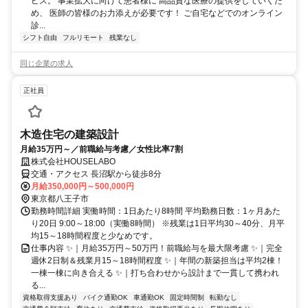
ビス。 事業拡大に向けて患者様に 高品質な医療の提供をしていくた
め、 医師の皆様のお力添えが必要です！ ご自宅などでのオンライン
診...
シフト自由
フルリモート
残業なし
同じ企業の求人
正社員
木造住宅の建築設計
月給35万円～／前職給与考慮／女性比率7割
株式会社HOUSELABO
交通・アクセス 長沼駅から徒歩8分
月給350,000円～500,000円
東京都八王子市
勤務時間詳細 実働時間：1日あたり8時間 平均勤務日数：1ヶ月あた
り20日 9:00～18:00（実働8時間） ※残業は1日平均30～40分、月平
均15～18時間程度と少なめです。
仕事内容 ✨｜月給35万円～50万円！前職給与を最大限考慮 ✨｜完全
週休2日制＆残業月15～18時間程度 ✨｜年間の新築担当は平均2棟！
一棟一棟に向き合える ✨｜打ち合わせから設計まで一貫して携われ
る...
資格取得支援あり
バイク通勤OK
車通勤OK
固定時間制
転勤なし