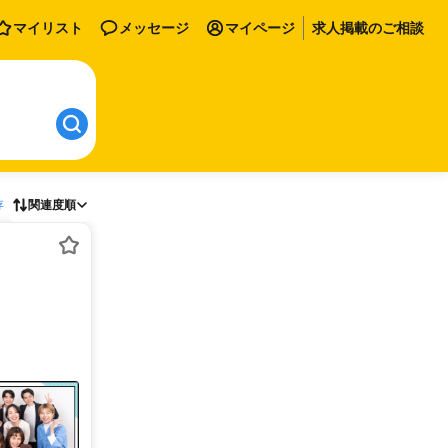
マイリスト
メッセージ
マイページ
求人掲載のご相談
存
関連度順