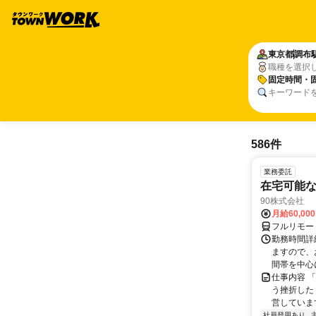
東京都
調布
職種を選択
固定時間・
キーワード
586件
業務委託
在宅可能
90株式会社
月給60,00
フルリモー
勤務時間詳
ますので、お
間帯を中心に
仕事内容 
う挫折したく
営しています
社員登用あり