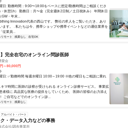
ト
日: 勤務時間：9:00〜18:00をベースに想定/勤務時間はご相談くださ
8h・休憩1h） 勤務日：月〜金（完全週休2日制／土日祝休み） 年間休日
GW・年末...
Abthing Innovation代表の西山です。 弊社の求人をご覧いただき、あり
います。 . 私たちは今、携帯ショップや携帯イベントなどの通信業界を
従業員...
ルリモート
残業なし
在宅OK
定】完全在宅のオンライン問診医師
博愛会
0円～80,000円
ト
日: ✅勤務時間 毎週水曜日 10:00～19:00 ※他の曜日もご相談に乗れ
 スキマ時間に医師の診察が受けられる オンライン診療サービス。 事業拡
患者様に 高品質な医療の提供をしていくため、 医師の皆様のお力添え
 ご自宅などでのオンライン診...
ルリモート
残業なし
アルバイト・パート
ック・データ入力などの事務
株式会社/調布事業所