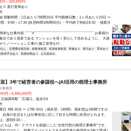
00円～320,000円
セス 直行直帰あり
市
細 実働時間：1日あたり7時間30分 平均勤務日数：1ヶ月あたり20日 〜
間：9:00～17:30 (休憩時間1時間00分) ・平均終了時刻18:30 ・残業月
.
✅簡単な仕事内容 ￣￣V￣￣￣￣￣￣￣￣￣￣￣￣￣￣￣￣￣ お客様の
拠点であり資産である マンションを長く安心して住めるように、 大規
やリノベーション工事の 施工管理を行...
勤なし
交通費全額支給
経験者歓迎
有資格者歓迎
研修あり
賞与あり
育休あり
格取得手当あり
長期休暇あり
土日祝休み
迎】3年で経営者の参謀役へ|AI活用の税理士事務所
合事務所
000円～6,960,000円
クセス: 京王線調布駅「広場口」徒歩3分
市
日: 9時 30分 〜 17時 30分（昼休憩：1時間） 昼休憩は1時間ですが、
、自身の生活または仕事状況に応じて好きな時間に休憩がとれます。
原則9:30～...
 私たちは、AI・クラウドを前提にした“次世代型の税理士事務所”です。
代行ではなく、財務アドバイスもできる経営者の参謀役を3年で育成し