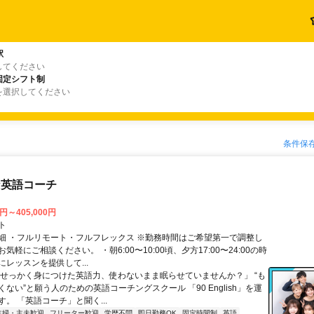
駅
してください
固定シフト制
を選択してください
条件保
な英語コーチ
0円～405,000円
ト
細 ・フルリモート・フルフレックス ※勤務時間はご希望第一で調整し
気軽にご相談ください。 ・朝6:00〜10:00頃、夕方17:00〜24:00の時
レッスンを提供して...
「せっかく身につけた英語力、使わないまま眠らせていませんか？」 “も
ない”と願う人のための英語コーチングスクール 「90 English」を運
。 「英語コーチ」と聞く...
主婦・主夫歓迎
フリーター歓迎
学歴不問
即日勤務OK
固定時間制
英語