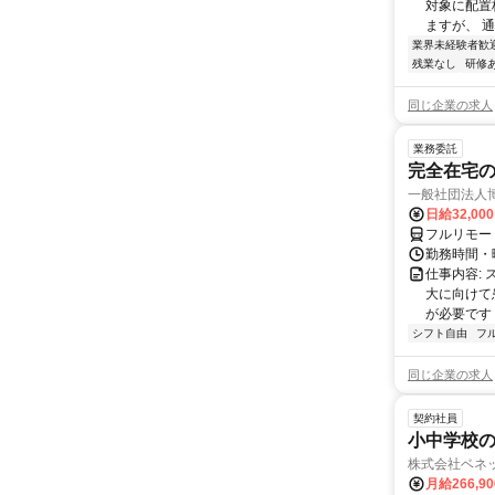
対象に配置
ますが、 
業界未経験者歓
残業なし
研修
同じ企業の求人
業務委託
完全在宅
一般社団法人
日給32,00
フルリモー
勤務時間・曜
仕事内容:
大に向けて
が必要です！
シフト自由
フ
同じ企業の求人
契約社員
小中学校の
株式会社ベネ
月給266,9