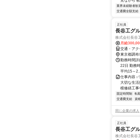
見ながら 
業界未経験者歓
交通費全額支給
正社員
長谷工グル
株式会社長谷
月給300,0
交通・アク
東京都調布
勤務時間詳
22日 勤務時
平均15～2..
仕事内容 
大切な生活
模修繕工事
固定時間制
転
交通費支給
資
同じ企業の求人
正社員
長谷工グル
株式会社長谷