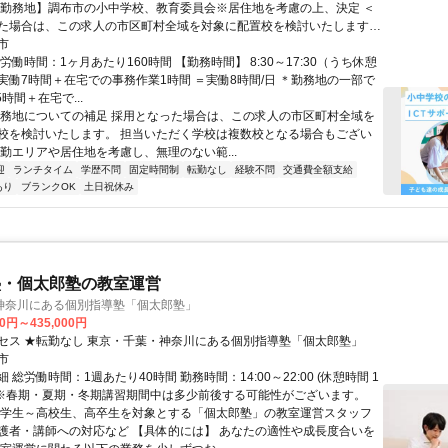
【勤務地】調布市の小中学校、教育委員会※居住地を考慮の上、決定 ＜
た場合は、この求人の市区町村全域を対象に配置校を検討いたします。
く学校は複数校となる場合もございますが、通勤エリアや居住地を考慮
市
ない範囲でご勤務いただけるよう、最終的にはご相談の上で決定いたし
労働時間：1ヶ月あたり160時間 【勤務時間】 8:30～17:30（うち休憩
実働7時間＋在宅での事務作業1時間 ＝実働8時間/日 ＊勤務地の一部で
5時間＋在宅で...
勤務地についての補足 採用となった場合は、この求人の市区町村全域を
校を検討いたします。 担当いただく学校は複数校となる場合もござい
通勤エリアや居住地を考慮し、無理のない範...
迎
ランチタイム
学歴不問
固定時間制
転勤なし
経験不問
交通費全額支給
あり
ブランクOK
土日祝休み
塾・個太郎塾の教室運営
神奈川にある個別指導塾「個太郎塾」
00円～435,000円
セス ★転勤なし 東京・千葉・神奈川にある個別指導塾「個太郎塾」
市
 総労働時間：1週あたり40時間 勤務時間：14:00～22:00 (休憩時間 1
) ※春期・夏期・冬期講習期間中は多少前後する可能性がございます。
小学生～高校生、高卒生を対象とする「個太郎塾」の教室運営スタッフ
護者・講師への対応など 【具体的には】 あなたの適性や成長度合いを