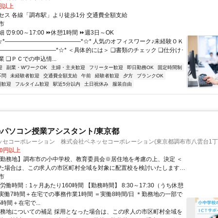
0円以上
セス 各線「調布駅」より徒歩1分 交通費全額支給
市
⏰9:00～17:00 ⏩休憩1時間 ⏩週3日～OK
*☆*―――――――――――――*☆* 人気のオフィスワーク♪未経験ＯＫ
――――――――――*☆* ＜具体的には＞ ❑書類のチェック ❑仕分け･
 ❑ＰＣでの申込情...
迎
副業・WワークOK
主婦・主夫歓迎
フリーター歓迎
即日勤務OK
固定時間制
不問
未経験者歓迎
交通費全額支給
午前
経験者歓迎
夕方
ブランクOK
期歓迎
フルタイム歓迎
駅近5分以内
土日祝休み
服装自由
パソコン授業アシスタント/東京都
ッセコーポレーション 株式会社ベネッセコーポレーション(東京都調布市八雲台1丁
00円以上
【勤務地】調布市の小中学校、教育委員会※居住地を考慮の上、決定 ＜
た場合は、この求人の市区町村全域を対象に配置校を検討いたします。
く学校は複数校となる場合もございますが、通勤エリアや居住地を考慮
市
ない範囲でご勤務いただけるよう、最終的にはご相談の上で決定いたし
労働時間：1ヶ月あたり160時間 【勤務時間】 8:30～17:30（うち休憩
実働7時間＋在宅での事務作業1時間 ＝実働8時間/日 ＊勤務地の一部で
5時間＋在宅で...
勤務地についての補足 採用となった場合は、この求人の市区町村全域を