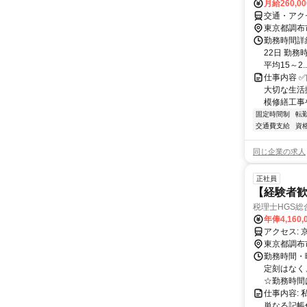
月給260,0
交通・アク
東京都調布
勤務時間詳
22日 勤務時
平均15～2..
仕事内容 
大切な生活
模修繕工事
固定時間制
転
交通費支給
資
同じ企業の求人
正社員
【経験者歓
税理士HGS総
年俸4,160,
ア
東京都調布
勤務時間・曜
定刻はなく
☆勤務時間は、
仕事内容:
単なる記帳