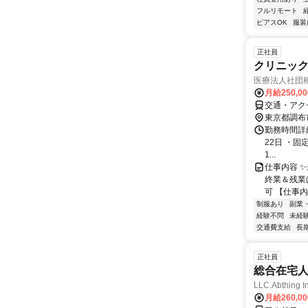
フルリモート
ピアスOK
服装
正社員
クリニッ
医療法人社団
月給250,0
交通・アク
東京都調布
勤務時間詳
22日 ・固定
1...
仕事内容 ✨
終業＆残業
可 【仕事内容
制服あり
副業
経験不問
未経
交通費支給
長
正社員
総合在宅
LLC.Abthing I
月給260,0