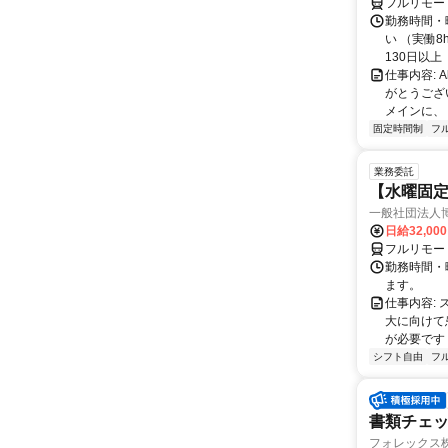
フルリモー
勤務時間・曜
い （実働
130日以上（
仕事内容: 
がとうござ
メインに、「
固定時間制
フ
業務委託
【水曜固
一般社団法人
日給32,00
フルリモー
勤務時間・曜
ます。
仕事内容:
大に向けて
が必要です！
シフト自由
フ
書類チェ
フォレックス