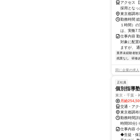
アクセス 
採用となっ
担当いただ
東京都調布
し、無理の
勤務時間 総
ます。＞
１時間）の
は、実働7.
仕事内容 
対象に配置
ますが、 
業界未経験者歓
残業なし
研修
同じ企業の求人
正社員
個別指導
東京・千葉・
月給254,5
交通・アク
東京都調布
勤務時間詳細
時間00分
仕事内容 
◆生徒・保