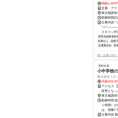
時給1,40
交通・アク
東京都調布
勤務時間詳細 
仕事内容 
*☆*―――
スキャン作業
業界未経験者歓
転勤なし
経験
交通費支給
長
同じ企業の求人
契約社員
小中学校の
株式会社ベネ
月給266,9
アクセス 
採用となっ
担当いただ
東京都調布
し、無理の
勤務時間 総
ます。＞
１時間）の
は、実働7.
仕事内容 