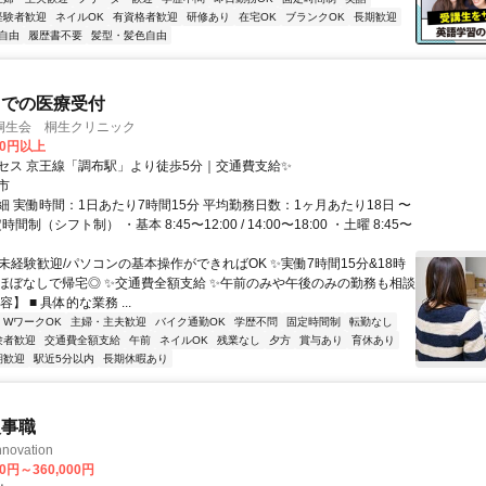
経験者歓迎
ネイルOK
有資格者歓迎
研修あり
在宅OK
ブランクOK
長期歓迎
自由
履歴書不要
髪型・髪色自由
クでの医療受付
桐生会 桐生クリニック
00円以上
セス 京王線「調布駅」より徒歩5分｜交通費支給✨
市
細 実働時間：1日あたり7時間15分 平均勤務日数：1ヶ月あたり18日 〜
時間制（シフト制） ・基本 8:45〜12:00 / 14:00〜18:00 ・土曜 8:45〜
未経験歓迎/パソコンの基本操作ができればOK ✨実働7時間15分&18時
ほぼなしで帰宅◎ ✨交通費全額支給 ✨午前のみや午後のみの勤務も相談
】 ■ 具体的な業務 ...
・WワークOK
主婦・主夫歓迎
バイク通勤OK
学歴不問
固定時間制
転勤なし
験者歓迎
交通費全額支給
午前
ネイルOK
残業なし
夕方
賞与あり
育休あり
期歓迎
駅近5分以内
長期休暇あり
人事職
nnovation
00円～360,000円