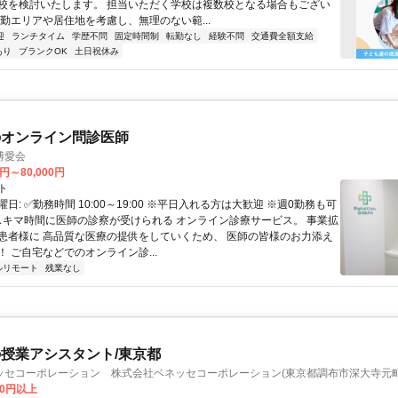
校を検討いたします。 担当いただく学校は複数校となる場合もござい
通勤エリアや居住地を考慮し、無理のない範...
迎
ランチタイム
学歴不問
固定時間制
転勤なし
経験不問
交通費全額支給
あり
ブランクOK
土日祝休み
のオンライン問診医師
博愛会
0円～80,000円
ト
日: ✅勤務時間 10:00～19:00 ※平日入れる方は大歓迎 ※週0勤務も可
 スキマ時間に医師の診察が受けられる オンライン診療サービス。 事業拡
患者様に 高品質な医療の提供をしていくため、 医師の皆様のお力添え
 ご自宅などでのオンライン診...
ルリモート
残業なし
授業アシスタント/東京都
ッセコーポレーション 株式会社ベネッセコーポレーション(東京都調布市深大寺元町
00円以上