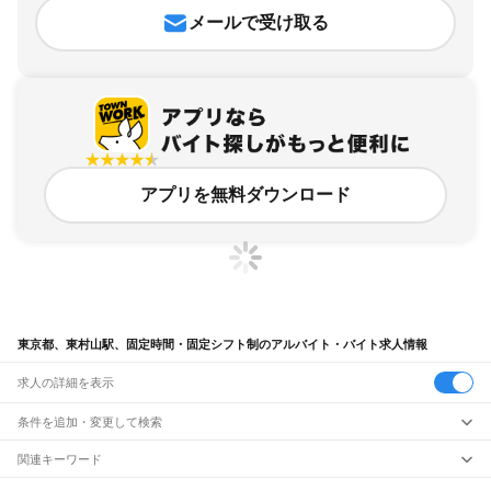
メールで受け取る
アプリを無料ダウンロード
東京都、東村山駅、固定時間・固定シフト制のアルバイト・バイト求人情報
求人の詳細を表示
条件を追加・変更して検索
市区町村を追加・変更
関連キーワード
完全在宅ワーク 全国
シール貼り 在宅
現在地周辺
ガチャガチャ
犬カフェ
東京都