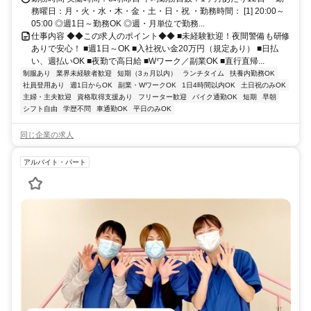
務曜日：月・火・水・木・金・土・日・祝 ・勤務時間： [1] 20:00～
05:00 ◎週1日～勤務OK ◎週・月単位で勤務...
仕事内容 ◆◆この求人のポイント◆◆ ■未経験歓迎！夜間警備も研修
ありで安心！ ■週1日～OK ■入社祝い金20万円（規定あり） ■日払
い、週払いOK ■夜勤で高日給 ■Wワーク／副業OK ■直行直帰...
制服あり
業界未経験者歓迎
短期（3ヵ月以内）
ランチタイム
扶養内勤務OK
社員登用あり
週1日からOK
副業・WワークOK
1日4時間以内OK
土日祝のみOK
主婦・主夫歓迎
資格取得支援あり
フリーター歓迎
バイク通勤OK
短期
早朝
シフト自由
学歴不問
車通勤OK
平日のみOK
同じ企業の求人
アルバイト・パート