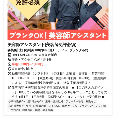
美容師アシスタント(美容師免許必須)
要美免│土日祝時給100円UP│週1日、3h～│ブランク不問
HAIR SALON Best 東京久米川店
交通・アクセス 久米川駅3分
時給1,230円～1,400円
東京都東村山市
勤務時間詳細 《シフト制》 ［定休日］水曜日・日曜日 ［営業時間］
10：00～18：00 【休憩時間】 実働6時間未満：0～30分（雇用契約
による） 実働6時間以上8時間未満：45分 実働8時間以上...
仕事内容 ★美容師資格保持者限定の募集！★ 【この求人のポイン
ト】 ■眠っている美容師免許を活かせる ■何年ブランクがあっても大
丈夫 ■週1日、1日3時間～◎副業もOK！ ■ノルマなしで安心勤務 ■...
扶養内勤務OK
週1日からOK
主婦・主夫歓迎
フリーター歓迎
転勤なし
未経験者歓迎
午前
経験者歓迎
ネイルOK
駅ナカ
夕方
ブランクOK
シフト制
ピアスOK
服装自由
髪型・髪色自由