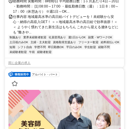
勤務時間 実働時間：8時間/日 平均勤務日数：1ヶ月あたり4日～20日
・勤務時間： [1] 08:00～17:00 ・最低勤務日数（週）：1日 8：00～
17：00（休憩あり） ※週1日～OK...
仕事内容 地域最高水準の高日給バイトデビューを！未経験から安
心・納得の高収入GET！ ＞＞地域最高水準の高日給で効率抜群！＜
＜ ようやく慣れてきた新生活はもちろん これから迎える連休などに
も ”働きや...
制服あり
業界未経験者歓迎
社員登用あり
週1日からOK
副業・WワークOK
土日祝のみOK
主婦・主夫歓迎
資格取得支援あり
フリーター歓迎
給料前払いOK
短期
シフト自由
学歴不問
即日勤務OK
平日のみOK
学生歓迎
経験不問
未経験者歓迎
午前
経験者歓迎
同じ企業の求人
アルバイト・パート