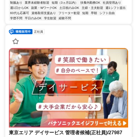
制服あり
業界未経験者歓迎
短期（3ヵ月以内）
扶養内勤務OK
社員登用あり
週1日からOK
副業・WワークOK
土日祝のみOK
主婦・主夫歓迎
週1シフト提出
60代も応募可
資格取得支援あり
フリーター歓迎
短期
早朝
シフト自由
学歴不問
平日のみOK
学生歓迎
経験不問
正社員
東京エリア デイサービス 管理者候補(正社員)/27987