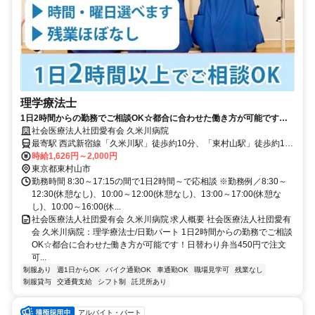
理学療法士
1日2時間からの勤務でご相談OK☆都合に合わせた働き方が可能です！
日替わり弁当450円で注文可能★増員募集◇残業ほぼなし♪駅徒歩圏内！
社会医療法人社団愛有会 久米川病院
【東村山市、久米川駅/東村山駅、病院、理学療法士、日勤パート】
最寄駅 西武新宿線「久米川駅」徒歩約10分、「東村山駅」徒歩約12
分
時給1,626円～2,000円
東京都東村山市
勤務時間 8:30～17:15の間で1日2時間～で応相談 ※勤務例／8:30～
12:30(休憩なし)、10:00～12:00(休憩なし)、13:00～17:00(休憩な
し)、10:00～16:00(休...
社会医療法人社団愛有会 久米川病院 求人概要 社会医療法人社団愛有
会 久米川病院：理学療法士/日勤パート 1日2時間からの勤務でご相談
OK☆都合に合わせた働き方が可能です！日替わり弁当450円で注文
可...
制服あり
週1日からOK
バイク通勤OK
車通勤OK
職場見学可
残業なし
制服貸与
交通費支給
シフト制
託児所あり
アルバイト・パート