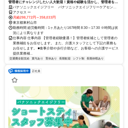
管理者にチャレンジしたい人大歓迎！資格や経験を活かし、管理者を目
指しませんか？スキルや役割に応じたグレード制度で目標が明確に！管
パナソニックエイジフリー パナソニックエイジフリーケアセンタ
理者へのキャリアアップを応援します。
ー 東京エリア
アクセス ー
月給298,772円～358,033円
東京都東村山市
勤務時間 総労働時間：1ヶ月あたり167時間 8:30～17:30 ※時間は状
況により異なります
仕事内容 仕事内容 【管理者経験優遇！】管理者候補として管理者の
業務補佐をお任せします。 また、介護スタッフとして下記の業務も
お任せします。 ■食事介助や歩行介助など、お客様への介護サービス
提供業務補...
交通費全額支給
賞与あり
育休あり
長期歓迎
シフト制
長期休暇あり
正社員