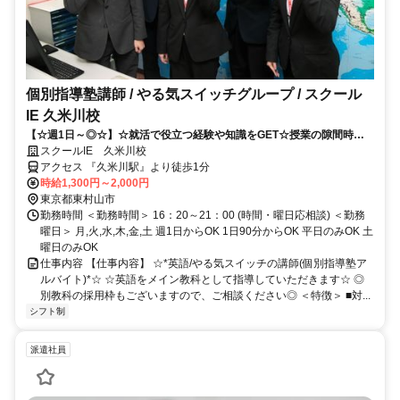
個別指導塾講師 / やる気スイッチグループ / スクール
IE 久米川校
【☆週1日～◎☆】☆就活で役立つ経験や知識をGET☆授業の隙間時間
に働ける！！
スクールIE 久米川校
アクセス 『久米川駅』より徒歩1分
時給1,300円～2,000円
東京都東村山市
勤務時間 ＜勤務時間＞ 16：20～21：00 (時間・曜日応相談) ＜勤務
曜日＞ 月,火,水,木,金,土 週1日からOK 1日90分からOK 平日のみOK 土
曜日のみOK
仕事内容 【仕事内容】 ☆*英語/やる気スイッチの講師(個別指導塾ア
ルバイト)*☆ ☆英語をメイン教科として指導していただきます☆ ◎
別教科の採用枠もございますので、ご相談ください◎ ＜特徴＞ ■対...
シフト制
派遣社員