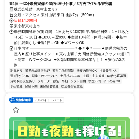
週1日～◎冷暖房完備の屋内×座り仕事／3万円で住める寮完備
株式会社結 東村山エリア
交通・アクセス 東村山駅 東口 徒歩7分（500ｍ）
日給14,000円
東京都東村山市
勤務時間詳細 実働時間：1日あたり10時間 平均勤務日数：1ヶ月あた
り5日 〜 20日 ◆18:00～翌9:00 ◆実働10時間（休憩5時間） ◆基本
的に残業なし ◆週1日～OK ◆ＷワークOK ...
仕事内容 ━━━━━━━━━━━━＊◆＊◆＊━━ ⏩冷暖房完備の
屋内▶座り仕事メイン！ ⏩東村山駅チカ 研修所警備スタッフ ⏩週1日
～副業・WワークOK♬ ⏩休憩5時間⏰基本残業なし！ ⏩安心の2名
体...
制服あり
業界未経験者歓迎
変形労働時間制
扶養内勤務OK
社員登用あり
週1日からOK
副業・WワークOK
土日祝のみOK
主婦・主夫歓迎
60代も応募可
資格取得支援あり
フリーター歓迎
早朝
シフト自由
学歴不問
平日のみOK
学生歓迎
経験不問
未経験者歓迎
交通費全額支給
アルバイト・パート