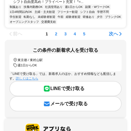
シフト自由度高め！プライベート充実！ *=...
制服あり
扶養内勤務OK
社員登用あり
週1日からOK
副業・WワークOK
1日4時間以内OK
主婦・主夫歓迎
フリーター歓迎
シフト自由
学歴不問
学生歓迎
転勤なし
未経験者歓迎
午前
経験者歓迎
研修あり
夕方
ブランクOK
オープニングスタッフ
交通費支給
前へ
次へ
1
2
3
4
5
この条件の新着求人を受け取る
東京都 / 東村山駅
週1日からOK
「LINEで受け取る」では、新着求人のほか、おすすめ情報なども配信しま
す。
詳しくはこちら
LINEで受け取る
メールで受け取る