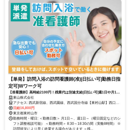
【単発】訪問入浴の訪問看護師(准)|日払い可|勤務日指
定可|Wワーク可
【准看護師】高時給2100円！残業代は別途支給|日払い可|週1日や月1回
～の単発勤務OK|即日勤務可能|1日8hのスポットワーク【東村山駅】
東山株式会社
(17954-39-10)
アクセス: 西武新宿線、西武園線、西武国分寺線【東村山駅】西口か
ら徒歩9分
日給16,800円
東京都東村山市
勤務時間・曜日: ＜勤務日数＞ 月1日～、週1日～（曜日固定などのシ
フト調整相談可能） ＜勤務時間＞ 8:30～18:30の間（実働8時間） ※
訪問状況により早く終業する場合があります ＜残...