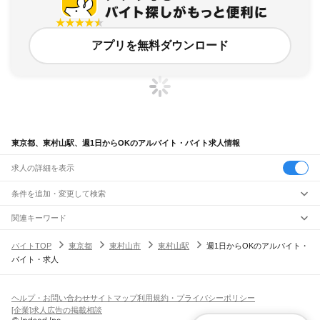
アプリを無料ダウンロード
東京都、東村山駅、週1日からOKのアルバイト・バイト求人情報
求人の詳細を表示
条件を追加・変更して検索
市区町村を追加・変更
関連キーワード
完全在宅ワーク 全国
シール貼り 在宅
現在地周辺
ガチャガチャ
犬カフェ
東京都
駅を追加・変更
バイトTOP
東京都
東村山市
東村山駅
週1日からOKのアルバイト・
東京都
すべて
バイト・求人
東京23区
すべて
職種を追加・変更
JR東海道本線(東京～熱海)
千代田区
中央区
港区
新宿区
文京区
台東区
墨田区
江東区
品川区
目黒区
大田区
東京駅
新橋駅
品川駅
飲食・フードサービス
世田谷区
渋谷区
中野区
杉並区
豊島区
北区
荒川区
板橋区
練馬区
足立区
葛飾区
特徴を追加・変更
飲食・フードサービス
江戸川区
すべて
ヘルプ・お問い合わせ
サイトマップ
利用規約・プライバシーポリシー
JR山手線
ホールスタッフ
キッチンスタッフ
皿洗い・洗い場
精肉・鮮魚加工
給食調理
人気
[企業]求人広告の掲載相談
大崎駅
五反田駅
目黒駅
恵比寿駅
渋谷駅
原宿駅
代々木駅
新宿駅
新大久保駅
八王子市
立川市
武蔵野市
三鷹市
青梅市
府中市
昭島市
調布市
町田市
小金井市
雇用形態を追加・変更
パン屋（ベーカリー）
フードカウンター販売員
バー（BAR）・バーテンダー