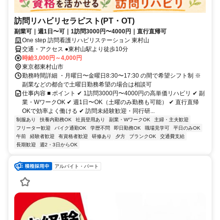
訪問リハビリセラピスト(PT・OT)
副業可｜週1日〜可｜1訪問3000円〜4000円｜直行直帰可
One step 訪問看護リハビリステーション 東村山
交通・アクセス ●東村山駅より徒歩10分
時給3,000円～4,000円
東京都東村山市
勤務時間詳細 ・月曜日〜金曜日8:30〜17:30 の間で希望シフト制 ※
副業などの都合で土曜日勤務希望の場合は相談可
仕事内容 ■ ポイント ✔ 1訪問3000円〜4000円の高単価リハビリ ✔ 副
業・WワークOK ✔ 週1日〜OK（土曜のみ勤務も可能） ✔ 直行直帰
OKで効率よく働ける ✔ 訪問未経験歓迎・同行研...
制服あり
扶養内勤務OK
社員登用あり
副業・WワークOK
主婦・主夫歓迎
フリーター歓迎
バイク通勤OK
学歴不問
即日勤務OK
職場見学可
平日のみOK
午前
経験者歓迎
有資格者歓迎
研修あり
夕方
ブランクOK
交通費支給
長期歓迎
週2・3日からOK
アルバイト・パート