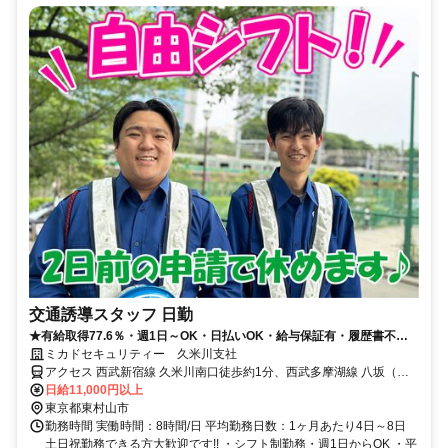
交通誘導スタッフ 日勤
★有給取得77.6％・週1日～OK・日払いOK・給与保証有・履歴書不要
★
ミカドセキュリティー 久米川支社
アクセス 西武新宿線 久米川南口徒歩約1分、西武多摩湖線 八坂（東
京都）徒歩約10分
日給11,000円以上
東京都東村山市
勤務時間 実働時間：8時間/日 平均勤務日数：1ヶ月あたり4日～8日
土日祝勤務できる方大歓迎です!! ・シフト制勤務・週1日からOK ・平