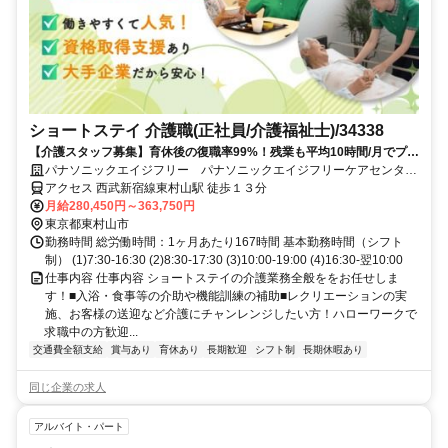
ショートステイ 介護職(正社員/介護福祉士)/34338
【介護スタッフ募集】育休後の復職率99%！残業も平均10時間/月でプラ
イベートとの両立も可能です入社時や階級別の研修あり◎スキルや役割
パナソニックエイジフリー パナソニックエイジフリーケアセンター
に応じたグレード設定で、あなたのキャリアアップを応援します！
東村山・ショートステイ
アクセス 西武新宿線東村山駅 徒歩１３分
月給280,450円～363,750円
東京都東村山市
勤務時間 総労働時間：1ヶ月あたり167時間 基本勤務時間（シフト
制） (1)7:30-16:30 (2)8:30-17:30 (3)10:00-19:00 (4)16:30-翌10:00
仕事内容 仕事内容 ショートステイの介護業務全般ををお任せしま
す！■入浴・食事等の介助や機能訓練の補助■レクリエーションの実
施、お客様の送迎など介護にチャンレンジしたい方！ハローワークで
求職中の方歓迎...
交通費全額支給
賞与あり
育休あり
長期歓迎
シフト制
長期休暇あり
同じ企業の求人
アルバイト・パート