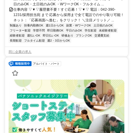
日のみOK・土日祝のみOK ・WワークOK・フルタイム ...
仕事内容 ▽▼▽履歴書不要！すぐ応募！▽▼▽ 電話：042-390-
1231/採用担当宛 まで 応募から採用まで全て電話でのやり取り可能！
ネット：「応募画面へ進む」をクリック！ ＼注目メリット／ ...
制服あり
扶養内勤務OK
週1日からOK
副業・WワークOK
土日祝のみOK
フリーター歓迎
学歴不問
即日勤務OK
平日のみOK
学生歓迎
未経験者歓迎
経験者歓迎
週払いOK
即日払いOK
研修あり
ブランクOK
交通費支給
長期歓迎
フルタイム歓迎
週2・3日からOK
同じ企業の求人
アルバイト・パート