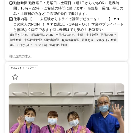
勤務時間 勤務曜日：月曜日～土曜日 （週1日からでもOK） 勤務時
間：16時～22時 （ご希望の時間に働けます） ※短期・長期、平日の
み・土曜日のみなど ご希望の条件で働けます。
仕事内容 【―― 未経験からトライで講師デビューを！ ――】 ▼▼
この求人のPOINT！ ▼▼ □週1日・1科目～OK！ 学業やプライベート
と無理なく両立できます◎ □未経験でも安心！ 教室長や...
週1日からOK
1日4時間以内OK
土日祝のみOK
主婦・主夫歓迎
平日のみOK
学生歓迎
未経験者歓迎
経験者歓迎
有資格者歓迎
研修あり
フルタイム歓迎
週2・3日からOK
シフト制
週4日以上OK
同じ企業の求人
アルバイト・パート