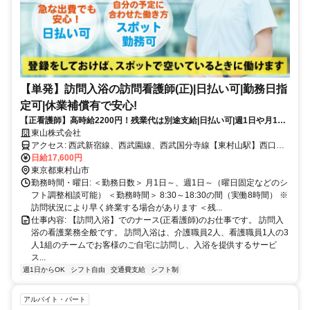
【単発】訪問入浴の訪問看護師(正)|日払い可|勤務日指
定可|休業補償有で安心!
【正看護師】高時給2200円！残業代は別途支給|日払い可|週1日や月1回
～の単発勤務OK|即日勤務可能|1日8hのスポットワーク【東村山駅】
東山株式会社
(17954-39-9)
アクセス: 西武新宿線、西武園線、西武国分寺線【東村山駅】西口か
ら徒歩9分
日給17,600円
東京都東村山市
勤務時間・曜日: ＜勤務日数＞ 月1日～、週1日～（曜日固定などのシ
フト調整相談可能） ＜勤務時間＞ 8:30～18:30の間（実働8時間） ※
訪問状況により早く終業する場合があります ＜残...
仕事内容: 【訪問入浴】でのナース(正看護師)のお仕事です。 訪問入
浴の看護業務全般です。 訪問入浴は、介護職員2人、看護職員1人の3
人1組のチームでお客様のご自宅に訪問し、入浴を提供するサービ
ス...
週1日からOK
シフト自由
交通費支給
シフト制
アルバイト・パート