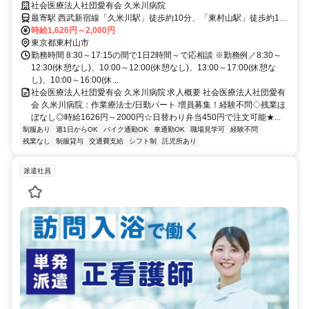
弁当450円で注文可能★【東村山市、久米川駅/東村山駅、老健/病院/通所
社会医療法人社団愛有会 久米川病院
リハ、作業療法士、日勤パート】
最寄駅 西武新宿線「久米川駅」徒歩約10分、「東村山駅」徒歩約12
分
時給1,626円～2,000円
東京都東村山市
勤務時間 8:30～17:15の間で1日2時間～で応相談 ※勤務例／8:30～
12:30(休憩なし)、10:00～12:00(休憩なし)、13:00～17:00(休憩な
し)、10:00～16:00(休...
社会医療法人社団愛有会 久米川病院 求人概要 社会医療法人社団愛有
会 久米川病院：作業療法士/日勤パート 増員募集！経験不問◇残業ほ
ぼなし◎時給1626円～2000円☆日替わり弁当450円で注文可能★...
制服あり
週1日からOK
バイク通勤OK
車通勤OK
職場見学可
経験不問
残業なし
制服貸与
交通費支給
シフト制
託児所あり
派遣社員