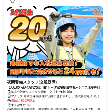
夜間警備スタッフ(交通誘導)
【入社祝い金20万円支給】週1日～/未経験歓迎/学生～シニア活躍中/日払
い・週払いOK/履歴書不要！
株式会社オリエンタル警備 立川支社(東村山)
アクセス 西武国分寺線 東村山東口徒歩約11分、西武新宿線 久米川北
口徒歩約11分、西武多摩湖線 八坂（東京都）徒歩約15分 (面接地/立
日給14,500円以上
川支社)東京都立川市曙町１丁目１５－１ 谷ビル６Ｆ
東京都東村山市
勤務時間 実働時間：8時間/日 平均勤務日数：1ヶ月あたり12日 ・勤