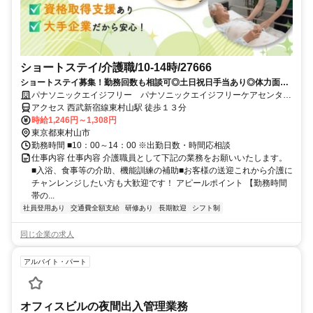
ショートステイ/介護職/10-14時/27666
ショートステイ募集！勤務回数も相談可◎土日祝日手当あり◎体力面が
心配な方や、シニア世代の方にも人気の求人です。
パナソニックエイジフリー パナソニックエイジフリーケアセンター
東村山・ショートステイ
アクセス 西武新宿線東村山駅 徒歩１３分
時給1,246円～1,308円
東京都東村山市
勤務時間 ■10：00～14：00 ※出勤日数・時間応相談
仕事内容 仕事内容 介護職員として下記の業務をお願いいたします。
■入浴、食事等の介助、機能訓練の補助■お客様の送迎これから介護に
チャンレンジしたい方も大歓迎です！ アピールポイント 【勤務時間
帯の...
社員登用あり
交通費全額支給
研修あり
長期歓迎
シフト制
同じ企業の求人
アルバイト・パート
オフィスビルの夜間出入管理業務