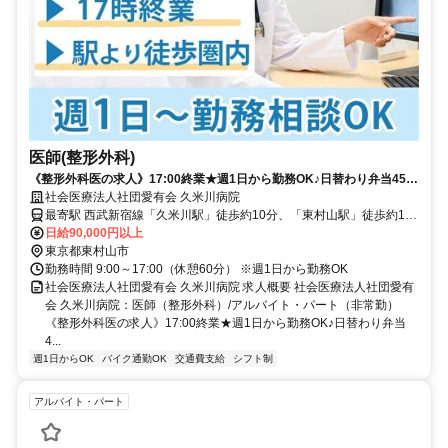
医師(整形外科)
《整形外科医の求人》17:00終業★週1日から勤務OK♪日替わり弁当450
円で注文可能★【東村山市・久米川駅/東村山駅・病院・医師（整形外
社会医療法人社団愛有会 久米川病院
科）・非常勤】
最寄駅 西武新宿線「久米川駅」徒歩約10分、「東村山駅」徒歩約12
分
日給90,000円以上
東京都東村山市
勤務時間 9:00～17:00（休憩60分） ※週1日から勤務OK
社会医療法人社団愛有会 久米川病院 求人概要 社会医療法人社団愛有
会 久米川病院：医師（整形外科）/アルバイト・パート（非常勤）
《整形外科医の求人》17:00終業★週1日から勤務OK♪日替わり弁当
4...
週1日からOK
バイク通勤OK
交通費支給
シフト制
アルバイト・パート