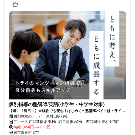
個別指導の塾講師/英語(小学生・中学生対象)
【週1・1科目～】未経験でも安心！はじめての塾講師バイトはトライで
◎
個別教室のトライ 東村山駅前校
アクセス 西武新宿線 東村山西口徒歩約2分、西武園線 東村山西口徒
歩約2分、西武国分寺線 東村山西口徒歩約2分
時給1,450円～4,050円
東京都東村山市