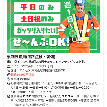
規制設置員(道路点検・警備)
週1～◎ドリンク代1回200円★ほかにもヒンヤリグッズ充実♪
テイケイ株式会社 所沢支社[68]
交通・アクセス 東村山駅周辺/直行直帰OK
日給14,500円以上
東京都東村山市
勤務時間詳細 実働時間：1日あたり8時間 平均勤務日数：1ヶ月あた
り4日 〜 20日 ■■日勤■■8:00～17:00(実働8h) ■■夜勤■■20:00～
5:00(実働8h) ＊週1日～OK ＊土...
仕事内容 ◤◥◤ 警備デビューも高収入 ◥◤◥ ⏩日勤：日給1万3000
円 ┗月収32.5万円～ 可能!! ⏩夜勤：日給1万4500円 ┗月収36.25万円
～ 可能!! ※月25日勤務の場合...