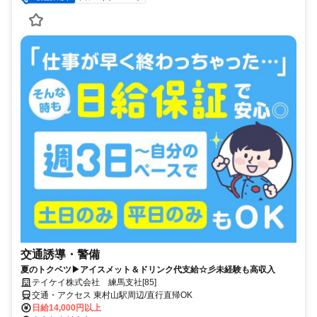
交通誘導・警備
夏のトクベツ▶アイスメット＆ドリンク代支給☆彡未経験も高収入
テイケイ株式会社 練馬支社[85]
交通・アクセス 東村山駅周辺/直行直帰OK
日給14,000円以上