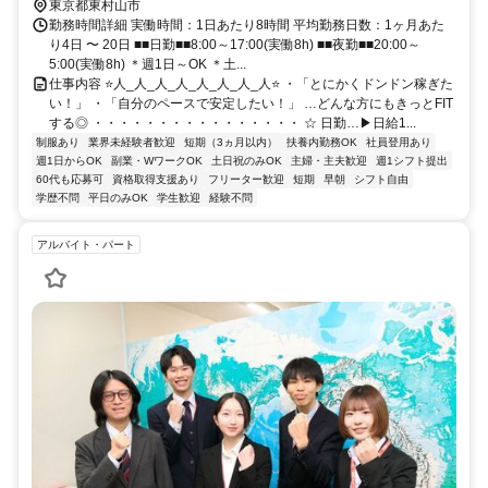
東京都東村山市
勤務時間詳細 実働時間：1日あたり8時間 平均勤務日数：1ヶ月あた
り4日 〜 20日 ■■日勤■■8:00～17:00(実働8h) ■■夜勤■■20:00～
5:00(実働8h) ＊週1日～OK ＊土...
仕事内容 ⭐人_人_人_人_人_人_人_人⭐ ・「とにかくドンドン稼ぎた
い！」 ・「自分のペースで安定したい！」 …どんな方にもきっとFIT
する◎ ・・・・・・・・・・・・・・・・ ☆ 日勤…▶日給1...
制服あり
業界未経験者歓迎
短期（3ヵ月以内）
扶養内勤務OK
社員登用あり
週1日からOK
副業・WワークOK
土日祝のみOK
主婦・主夫歓迎
週1シフト提出
60代も応募可
資格取得支援あり
フリーター歓迎
短期
早朝
シフト自由
学歴不問
平日のみOK
学生歓迎
経験不問
アルバイト・パート