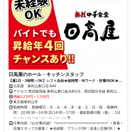
日高屋のホール・キッチンスタッフ
【週1日・3時間～OK】シフト自由★短時間・Wワーク・扶養内OK★食
事補助あり
日高屋 東村山東口店-644
アクセス 西武新宿線 東村山東口徒歩約2分、西武国分寺線 東村山東
口徒歩約2分、西武園線 東村山東口徒歩約2分
時給1,230円～1,538円
東京都東村山市
勤務時間 ・勤務曜日：月・火・水・木・金・土・日・祝 ・勤務時
間： [1] 09:30～14:00 [2] 14:00～17:00 ・最低勤務日数（週）：1日
―・―・―・―・―・―・―・― 平...
仕事内容 《お仕事詳細》 *=========================* ＜新着＞
店舗スタッフ大募集！ ★未経験・ブランクOK！友達と応募OK！ ★