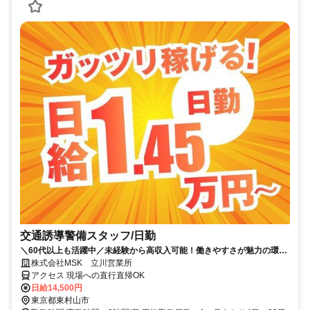
交通誘導警備スタッフ/日勤
＼60代以上も活躍中／未経験から高収入可能！働きやすさが魅力の環境
で警備員デビューをしませんか！【月収29万円可能！日払いもOK！】
株式会社MSK 立川営業所
勤務3日前迄シフト申請が可能です！週1日～・短期もOK！あなたのラ
アクセス 現場への直行直帰OK
イフスタイルに合わせてお仕事しませんか！未経験者大歓迎！年代幅広
日給14,500円
く活躍しています。
東京都東村山市