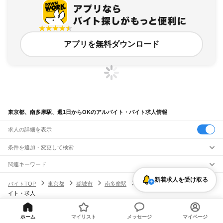
アプリを無料ダウンロード
東京都、南多摩駅、週1日からOKのアルバイト・バイト求人情報
求人の詳細を表示
条件を追加・変更して検索
市区町村を追加・変更
関連キーワード
完全在宅ワーク 全国
シール貼り 在宅
現在地周辺
ガチャガチャ
犬カフェ
東京都
新着求人を受け取る
駅を追加・変更
バイトTOP
東京都
稲城市
南多摩駅
週1日からOKのアルバイト・バ
東京都
すべて
イト・求人
東京23区
すべて
職種を追加・変更
JR東海道本線(東京～熱海)
千代田区
中央区
港区
新宿区
文京区
台東区
墨田区
江東区
品川区
目黒区
大田区
東京駅
新橋駅
品川駅
飲食・フードサービス
世田谷区
渋谷区
中野区
杉並区
豊島区
北区
荒川区
板橋区
練馬区
足立区
葛飾区
特徴を追加・変更
ホーム
マイリスト
メッセージ
マイページ
飲食・フードサービス
江戸川区
すべて
ヘルプ・お問い合わせ
サイトマップ
利用規約・プライバシーポリシー
JR山手線