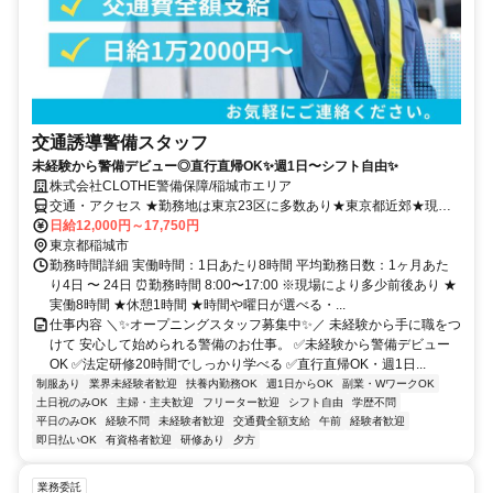
交通誘導警備スタッフ
未経験から警備デビュー◎直行直帰OK✨週1日〜シフト自由✨
株式会社CLOTHE警備保障/稲城市エリア
交通・アクセス ★勤務地は東京23区に多数あり★東京都近郊★現場
へ直行直帰★ご自宅から通いやすい現場を考慮します★交通費全額支
日給12,000円～17,750円
給
東京都稲城市
勤務時間詳細 実働時間：1日あたり8時間 平均勤務日数：1ヶ月あた
り4日 〜 24日 ⏰勤務時間 8:00〜17:00 ※現場により多少前後あり ★
実働8時間 ★休憩1時間 ★時間や曜日が選べる・...
仕事内容 ＼✨オープニングスタッフ募集中✨／ 未経験から手に職をつ
けて 安心して始められる警備のお仕事。 ✅未経験から警備デビュー
OK ✅法定研修20時間でしっかり学べる ✅直行直帰OK・週1日...
制服あり
業界未経験者歓迎
扶養内勤務OK
週1日からOK
副業・WワークOK
土日祝のみOK
主婦・主夫歓迎
フリーター歓迎
シフト自由
学歴不問
平日のみOK
経験不問
未経験者歓迎
交通費全額支給
午前
経験者歓迎
即日払いOK
有資格者歓迎
研修あり
夕方
業務委託