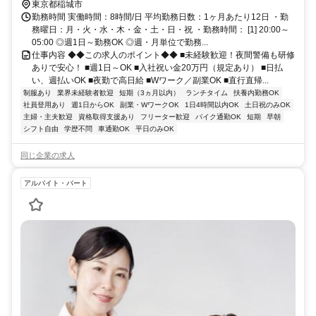
ルートセンター)東京都調布市小島町１丁目５－６ アールアンドエス
東京都稲城市
ビル４F
勤務時間 実働時間：8時間/日 平均勤務日数：1ヶ月あたり12日 ・勤
務曜日：月・火・水・木・金・土・日・祝 ・勤務時間： [1] 20:00～
05:00 ◎週1日～勤務OK ◎週・月単位で勤務...
仕事内容 ◆◆この求人のポイント◆◆ ■未経験歓迎！夜間警備も研修
ありで安心！ ■週1日～OK ■入社祝い金20万円（規定あり） ■日払
い、週払いOK ■夜勤で高日給 ■Wワーク／副業OK ■直行直帰...
制服あり
業界未経験者歓迎
短期（3ヵ月以内）
ランチタイム
扶養内勤務OK
社員登用あり
週1日からOK
副業・WワークOK
1日4時間以内OK
土日祝のみOK
主婦・主夫歓迎
資格取得支援あり
フリーター歓迎
バイク通勤OK
短期
早朝
シフト自由
学歴不問
車通勤OK
平日のみOK
同じ企業の求人
アルバイト・パート