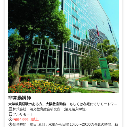
非常勤講師
大学教員経験のある方。大阪教室勤務、もしくは在宅にてリモートワー
ク可能。退官した先生が活躍中。
株式会社 清光教育総合研究所 (清光編入学院)
フルリモート
時給4,000円以上
勤務時間・曜日: 原則：水曜から日曜 10:00〜20:00の任意の時間、勤