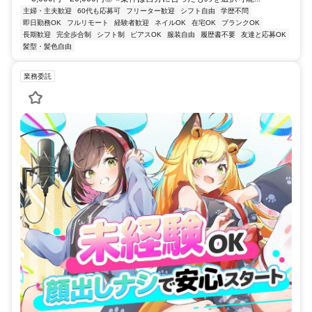
主婦・主夫歓迎
60代も応募可
フリーター歓迎
シフト自由
学歴不問
即日勤務OK
フルリモート
経験者歓迎
ネイルOK
在宅OK
ブランクOK
長期歓迎
完全歩合制
シフト制
ピアスOK
服装自由
履歴書不要
友達と応募OK
髪型・髪色自由
業務委託