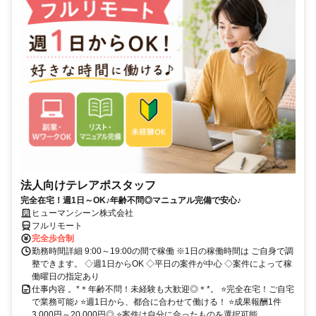
法人向けテレアポスタッフ
完全在宅！週1日～OK♪年齢不問◎マニュアル完備で安心♪
ヒューマンシーン株式会社
フルリモート
完全歩合制
勤務時間詳細 9:00～19:00の間で稼働 ※1日の稼働時間は ご自身で調
整できます。 ◇週1日からOK ◇平日の案件が中心 ◇案件によって稼
働曜日の指定あり
仕事内容 。*＊年齢不問！未経験も大歓迎◎＊*。 ⭐完全在宅！ご自宅
で業務可能♪ ⭐週1日から、都合に合わせて働ける！ ⭐成果報酬1件
3,000円～20,000円◎ ⭐案件は自分に合ったものを選択可能...