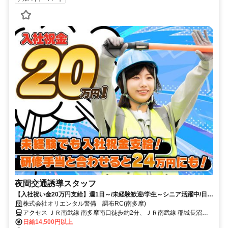
夜間交通誘導スタッフ
【入社祝い金20万円支給】週1日～/未経験歓迎/学生～シニア活躍中/日払
い・週払いOK/履歴書不要！
株式会社オリエンタル警備 調布RC(南多摩)
アクセス ＪＲ南武線 南多摩南口徒歩約2分、ＪＲ南武線 稲城長沼南
口徒歩約17分、京王相模原線 稲城北口徒歩約25分 (面接地/調布リク
日給14,500円以上