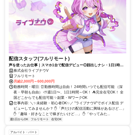
配信スタッフ(フルリモート)
声を使ったお仕事｜スマホ1台で配信デビュー◎顔出しナシ・1日1時間
～OK♪
株式会社ライブナウV
フルリモート
月給2,000円～600,000円
勤務時間・曜日: ⏰勤務時間は自由！ 24時間いつでも配信可能 （深
夜・早朝も自由） ⛅週1日〜、1日1時間～OK！ ⛺完全在宅OK！ 全
国どこからでも配信可能 ✨副業・WワークOK
仕事内容: ＼✨未経験・初心者OK✨／ "ライブナウV"でボイス配信 デ
ビューしてみませんか？ ✋「声だけの配信活動に興味があるけど…」
✋「趣味・好きなことで稼ぎたいけど…」 ✋「やってみた...
週1日からOK
フルリモート
在宅OK
アルバイト・パート