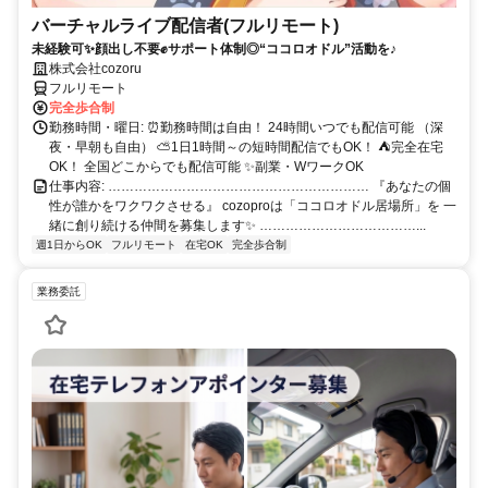
バーチャルライブ配信者(フルリモート)
未経験可✨顔出し不要✊サポート体制◎“ココロオドル”活動を♪
株式会社cozoru
フルリモート
完全歩合制
勤務時間・曜日: ⏰勤務時間は自由！ 24時間いつでも配信可能 （深
夜・早朝も自由） ⛅1日1時間～の短時間配信でもOK！ ⛺完全在宅
OK！ 全国どこからでも配信可能 ✨副業・WワークOK
仕事内容: …………………………………………………… 『あなたの個
性が誰かをワクワクさせる』 cozoproは「ココロオドル居場所」を 一
緒に創り続ける仲間を募集します✨ ………………………………...
週1日からOK
フルリモート
在宅OK
完全歩合制
業務委託