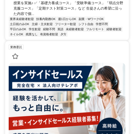
授業を実施♪ ✅「基礎力養成コース」「受験準備コース」「弱点分野
克服コース」「定期テスト対策コース」など 生徒さんの希望に沿っ
た内容で個...
業界未経験者歓迎
扶養内勤務OK
週1日からOK
副業・WワークOK
土日祝のみOK
主婦・主夫歓迎
フリーター歓迎
シフト自由
学歴不問
平日のみOK
学生歓迎
経験不問
英語
未経験者歓迎
フルリモート
経験者歓迎
ネイルOK
残業なし
有資格者歓迎
夕方
業務委託