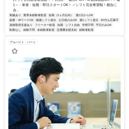
1～・単発・短期・即日スタートOK！ ✅シフト完全希望制！都合に
合...
制服あり
業界未経験者歓迎
短期（3ヵ月以内）
週1日からOK
副業・WワークOK
隔週シフト提出
土日祝のみOK
週1シフト提出
60代も応募可
資格取得支援あり
フリーター歓迎
短期
シフト自由
学歴不問
平日のみOK
転勤なし
経験不問
未経験者歓迎
交通費全額支給
経験者歓迎
アルバイト・パート