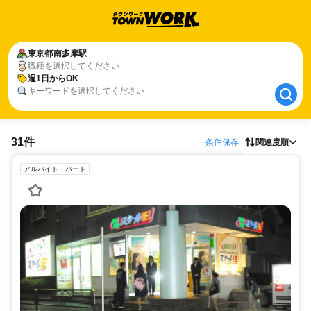
東京都
東京都
南多摩駅
南多摩駅
職種を選択してください
週1日からOK
週1日からOK
キーワードを選択してください
31件
条件保存
関連度順
アルバイト・パート