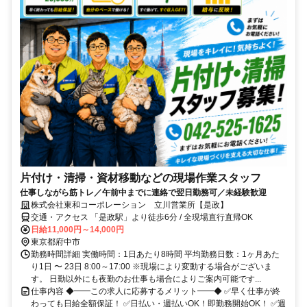
片付け・清掃・資材移動などの現場作業スタッフ
仕事しながら筋トレ／午前中までに連絡で翌日勤務可／未経験歓迎
株式会社東和コーポレーション 立川営業所【是政】
交通・アクセス 「是政駅」より徒歩6分 / 全現場直行直帰OK
日給11,000円～14,000円
東京都府中市
勤務時間詳細 実働時間：1日あたり8時間 平均勤務日数：1ヶ月あた
り1日 〜 23日 8:00～17:00 ※現場により変動する場合がございま
す。 日勤以外にも夜勤のお仕事も場合によりご案内可能です...
仕事内容 ◆━━この求人に応募するメリット━━◆ ✅早く仕事が終
わっても日給全額保証！ ✅日払い・週払いOK！即勤務開始OK！ ✅週