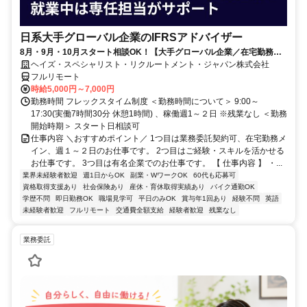
日系大手グローバル企業のIFRSアドバイザー
8月・9月・10月スタート相談OK！【大手グローバル企業／在宅勤務メ
イン／週1～2日勤務】IFRSアドバイザー
ヘイズ・スペシャリスト・リクルートメント・ジャパン株式会社
フルリモート
時給5,000円～7,000円
勤務時間 フレックスタイム制度 ＜勤務時間について＞ 9:00～
17:30(実働7時間30分 休憩1時間) 、稼働週1～２日 ※残業なし ＜勤務
開始時期＞ スタート日相談可
仕事内容 ＼おすすめポイント／ 1つ目は業務委託契約可、在宅勤務メ
イン、週１～２日のお仕事です。 2つ目はご経験・スキルを活かせる
お仕事です。 3つ目は有名企業でのお仕事です。 【 仕事内容 】 ・...
業界未経験者歓迎
週1日からOK
副業・WワークOK
60代も応募可
資格取得支援あり
社会保険あり
産休・育休取得実績あり
バイク通勤OK
学歴不問
即日勤務OK
職場見学可
平日のみOK
賞与年1回あり
経験不問
英語
未経験者歓迎
フルリモート
交通費全額支給
経験者歓迎
残業なし
業務委託