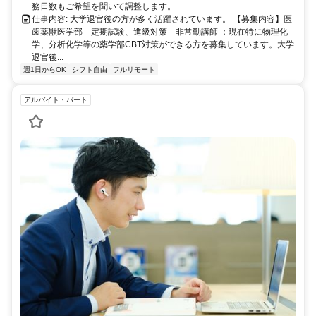
務日数もご希望を聞いて調整します。
仕事内容: 大学退官後の方が多く活躍されています。 【募集内容】医
歯薬獣医学部 定期試験、進級対策 非常勤講師 ：現在特に物理化
学、分析化学等の薬学部CBT対策ができる方を募集しています。大学
退官後...
週1日からOK
シフト自由
フルリモート
アルバイト・パート