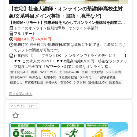
【在宅】社会人講師・オンラインの塾講師/高校生対
象/文系科目メイン(英語・国語・地歴など)
【高時給×リモート】指導経験を活かしてオンライン塾講師を副業に！
週1～OK！
トライのオンライン個別指導塾 オンライン事業部
フルリモート
時給1,430円～6,930円
勤務時間 担当科目や勤務曜日/時間は柔軟に対応でき、ご希望に応じ
てシフトの調整が可能です。
仕事内容 【―― ブランクOK！オンラインでトライの先生に！ ――】
▼▼ この求人のPOINT！ ▼▼ □最高時給6,930円！明確なランクアッ
プ制度 □完全在宅！Wワーク・副業に最適なオンライン指...
週1日からOK
副業・WワークOK
土日祝のみOK
主婦・主夫歓迎
シフト自由
平日のみOK
転勤なし
経験不問
未経験者歓迎
フルリモート
経験者歓迎
残業なし
有資格者歓迎
研修あり
在宅OK
シフト制
週4日以上OK
服装自由
同じ企業の求人
アルバイト・パート