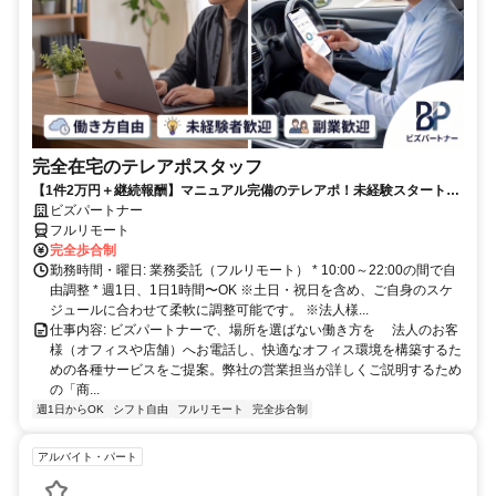
完全在宅のテレアポスタッフ
【1件2万円＋継続報酬】マニュアル完備のテレアポ！未経験スタートの
副業スタッフ活躍中／丁寧なフォロー体制あり
ビズパートナー
フルリモート
完全歩合制
勤務時間・曜日: 業務委託（フルリモート） * 10:00～22:00の間で自
由調整 * 週1日、1日1時間〜OK ※土日・祝日を含め、ご自身のスケ
ジュールに合わせて柔軟に調整可能です。 ※法人様...
仕事内容: ビズパートナーで、場所を選ばない働き方を 法人のお客
様（オフィスや店舗）へお電話し、快適なオフィス環境を構築するた
めの各種サービスをご提案。弊社の営業担当が詳しくご説明するため
の「商...
週1日からOK
シフト自由
フルリモート
完全歩合制
アルバイト・パート