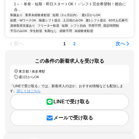
1～・単発・短期・即日スタートOK！ ✅シフト完全希望制！都合に
合...
制服あり
業界未経験者歓迎
短期（3ヵ月以内）
週1日からOK
副業・WワークOK
隔週シフト提出
土日祝のみOK
週1シフト提出
60代も応募可
資格取得支援あり
フリーター歓迎
短期
シフト自由
学歴不問
固定時間制
平日のみOK
学生歓迎
転勤なし
経験不問
未経験者歓迎
前へ
次へ
1
2
この条件の新着求人を受け取る
東京都 / 南多摩駅
週1日からOK
「LINEで受け取る」では、新着求人のほか、おすすめ情報なども配信しま
す。
詳しくはこちら
LINEで受け取る
メールで受け取る