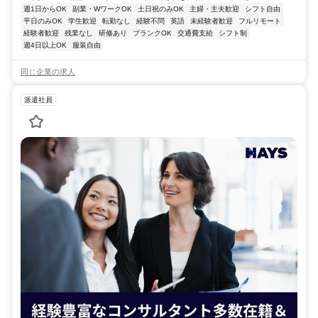
週1日からOK
副業・WワークOK
土日祝のみOK
主婦・主夫歓迎
シフト自由
平日のみOK
学生歓迎
転勤なし
経験不問
英語
未経験者歓迎
フルリモート
経験者歓迎
残業なし
研修あり
ブランクOK
交通費支給
シフト制
週4日以上OK
服装自由
同じ企業の求人
派遣社員