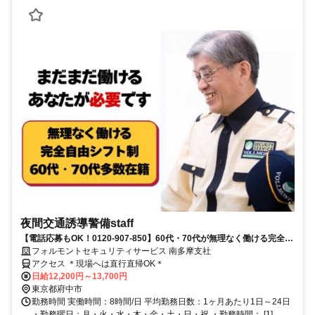
夜間交通誘導警備staff
【電話応募もOK！0120-907-850】60代・70代が無理なく働ける完全自
由シフト♪日払いOK♪
フォルモントセキュリティサービス 南多摩支社
アクセス ＊現場へは直行直帰OK＊
日給12,200円～13,700円
東京都府中市
勤務時間 実働時間：8時間/日 平均勤務日数：1ヶ月あたり1日～24日
・勤務曜日：月・火・水・木・金・土・日・祝 ・勤務時間： [1]