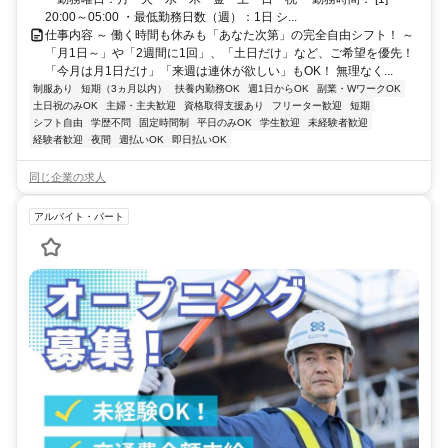
20:00～05:00 ・最低勤務日数（週）：1日 シ...
仕事内容 ～ 働く時間も休みも「あなた次第」の完全自由シフト！ ～
「月1日～」や「2週間に1回」、「土日だけ」など、ご希望を優先！
「今月は月1日だけ」「来週は連休が欲しい」もOK！ 無理なく...
制服あり
短期（3ヵ月以内）
扶養内勤務OK
週1日からOK
副業・WワークOK
土日祝のみOK
主婦・主夫歓迎
資格取得支援あり
フリーター歓迎
短期
シフト自由
学歴不問
固定時間制
平日のみOK
学生歓迎
未経験者歓迎
経験者歓迎
夜間
週払いOK
即日払いOK
同じ企業の求人
アルバイト・パート