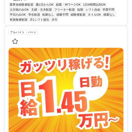
業界未経験者歓迎
週1日からOK
副業・WワークOK
1日4時間以内OK
土日祝のみOK
主婦・主夫歓迎
フリーター歓迎
短期
シフト自由
学歴不問
平日のみOK
学生歓迎
転勤なし
経験不問
経験者歓迎
ネイルOK
残業なし
有資格者歓迎
月1シフト提出
夕方
アルバイト・パート