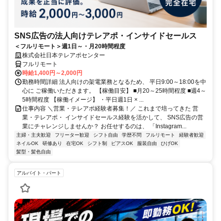
SNS広告の法人向けテレアポ・インサイドセールス
＜フルリモート＞週1日～・月20時間程度
株式会社日本テレアポセンター
フルリモート
時給1,400円～2,000円
勤務時間詳細 法人向けの架電業務となるため、 平日9:00～18:00を中
心に ご稼働いただきます。 【稼働目安】 ■月20～25時間程度 ■週4～
5時間程度 【稼働イメージ】 ・平日週1日 × ...
仕事内容 ＼営業・テレアポ経験者募集！／ これまで培ってきた 営
業・テレアポ・ インサイドセールス経験を活かして、 SNS広告の営
業にチャレンジしませんか？ お任せするのは、 「Instagram...
主婦・主夫歓迎
フリーター歓迎
シフト自由
学歴不問
フルリモート
経験者歓迎
ネイルOK
研修あり
在宅OK
シフト制
ピアスOK
服装自由
ひげOK
髪型・髪色自由
アルバイト・パート