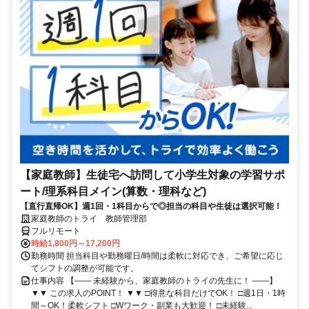
【家庭教師】生徒宅へ訪問して小学生対象の学習サポ
ート/理系科目メイン(算数・理科など)
【直行直帰OK】週1回・1科目からで◎担当の科目や生徒は選択可能！
家庭教師のトライ 教師管理部
フルリモート
時給1,800円～17,200円
勤務時間 担当科目や勤務曜日/時間は柔軟に対応でき、ご希望に応じ
てシフトの調整が可能です。
仕事内容 【―― 未経験から、家庭教師のトライの先生に！ ――】
▼▼ この求人のPOINT！ ▼▼ □得意な科目だけでOK！ □週1日・1時
間～OK！柔軟シフト □Wワーク・副業も大歓迎！ □未経験...