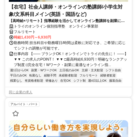
【在宅】社会人講師・オンラインの塾講師/小学生対
象/文系科目メイン(英語・国語など)
【高時給×リモート】指導経験を活かしてオンライン塾講師を副業に！
週1～OK！
トライのオンライン個別指導塾 オンライン事業部
フルリモート
時給1,430円～6,930円
勤務時間 担当科目や勤務曜日/時間は柔軟に対応でき、ご希望に応じ
てシフトの調整が可能です。
仕事内容 【―― ブランクOK！オンラインでトライの先生に！ ――】
▼▼ この求人のPOINT！ ▼▼ □最高時給6,930円！明確なランクアッ
プ制度 □完全在宅！Wワーク・副業に最適なオンライン指...
週1日からOK
副業・WワークOK
土日祝のみOK
主婦・主夫歓迎
シフト自由
平日のみOK
転勤なし
経験不問
未経験者歓迎
フルリモート
経験者歓迎
残業なし
有資格者歓迎
研修あり
在宅OK
シフト制
週4日以上OK
服装自由
同じ企業の求人
アルバイト・パート