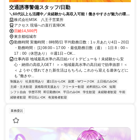
交通誘導警備スタッフ/日勤
＼60代以上も活躍中／未経験から高収入可能！働きやすさが魅力の環境
で警備員デビューをしませんか！【月収29万円可能！日払いもOK！】
株式会社MSK 八王子営業所
勤務3日前迄シフト申請が可能です！週1日～・短期もOK！あなたのラ
アクセス 現場への直行直帰OK
イフスタイルに合わせてお仕事しませんか！未経験者大歓迎！年代幅広
日給14,500円
く活躍しています。
東京都稲城市
勤務時間 実働時間：8時間/日 平均勤務日数：1ヶ月あたり4日～20日
・勤務時間： [1] 08:00～17:00 ・最低勤務日数（週）：1日 8：00～
17：00（休憩あり） ※週1日～OK...
仕事内容 地域最高水準の高日給バイトデビューを！未経験から安
心・納得の高収入GET！ ＞＞地域最高水準の高日給で効率抜群！＜
＜ ようやく慣れてきた新生活はもちろん これから迎える連休などに
も ”働きや...
制服あり
社員登用あり
週1日からOK
副業・WワークOK
土日祝のみOK
主婦・主夫歓迎
資格取得支援あり
フリーター歓迎
給料前払いOK
短期
シフト自由
学歴不問
即日勤務OK
平日のみOK
学生歓迎
未経験者歓迎
午前
経験者歓迎
即日払いOK
有資格者歓迎
業務委託