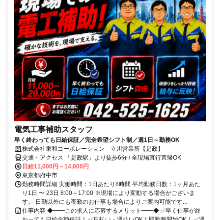
電気工事補助スタッフ
早く終わっても日給保証／完全希望シフト制／週1日～勤務OK
株式会社東和コーポレーション 立川営業所【是政】
交通・アクセス 「是政駅」より徒歩6分 / 全現場直行直帰OK
日給11,000円～14,000円
東京都府中市
勤務時間詳細 実働時間：1日あたり8時間 平均勤務日数：1ヶ月あた
り1日 〜 23日 8:00～17:00 ※現場により変動する場合がございま
す。 日勤以外にも夜勤のお仕事も場合によりご案内可能です...
仕事内容 ◆━━この求人に応募するメリット━━◆ ✅早く仕事が終
わっても日給全額保証！ ✅日払い・週払いOK！即勤務開始OK！ ✅週