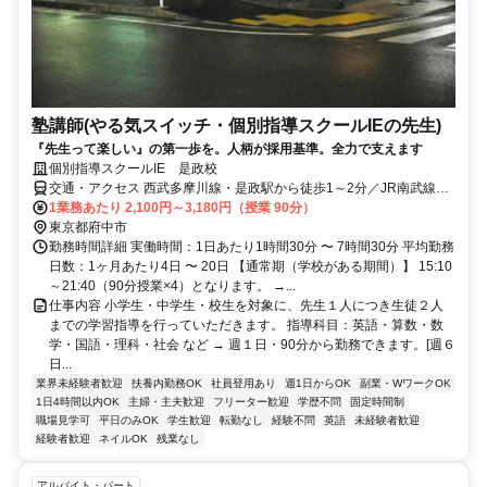
塾講師(やる気スイッチ・個別指導スクールIEの先生)
『先生って楽しい』の第一歩を。人柄が採用基準。全力で支えます
個別指導スクールIE 是政校
交通・アクセス 西武多摩川線・是政駅から徒歩1～2分／JR南武線・
南多摩駅から徒歩9～10分
1業務あたり 2,100円～3,180円（授業 90分）
東京都府中市
勤務時間詳細 実働時間：1日あたり1時間30分 〜 7時間30分 平均勤務
日数：1ヶ月あたり4日 〜 20日 【通常期（学校がある期間）】 15:10
～21:40（90分授業×4）となります。 →...
仕事内容 小学生・中学生・校生を対象に、先生１人につき生徒２人
までの学習指導を行っていただきます。 指導科目：英語・算数・数
学・国語・理科・社会 など → 週１日・90分から勤務できます。[週６
日...
業界未経験者歓迎
扶養内勤務OK
社員登用あり
週1日からOK
副業・WワークOK
1日4時間以内OK
主婦・主夫歓迎
フリーター歓迎
学歴不問
固定時間制
職場見学可
平日のみOK
学生歓迎
転勤なし
経験不問
英語
未経験者歓迎
経験者歓迎
ネイルOK
残業なし
アルバイト・パート