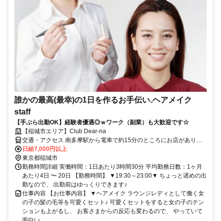
誰かの最高(最幸)の1日を作るお手伝い₋ヘアメイク
staff
【手ぶら出勤OK】経験者優遇◎ｗワーク（副業）も大歓迎です☆
【稲城市エリア】Club Dear-na
交通・アクセス 南多摩駅から電車で約15分のところにお店がありま
す♪
日給7,000円以上
東京都稲城市
勤務時間詳細 実働時間：1日あたり3時間30分 平均勤務日数：1ヶ月
あたり4日 〜 20日 【勤務時間】 ▼19:30～23:00▼ ちょっと遅めの出
勤なので、 出勤前はゆっくりできます♪
仕事内容 【お仕事内容】 ▼ヘアメイク ラウンジレディとして働く女
の子の髪の毛等を可愛くセット♪ 可愛くセットをすると女の子のテン
ションも上がるし、 お客さまからの反応も変わるので、 やっていて
面白い...