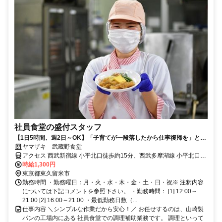
社員食堂の盛付スタッフ
【1日5時間、週2日～OK】「子育てが一段落したから仕事復帰を」とい
う方に◎社会との繋がりも持てるお仕事
ヤマザキ 武蔵野食堂
アクセス 西武新宿線 小平北口徒歩約15分、西武多摩湖線 小平北口徒
歩約15分、西武拝島線 小平北口徒歩約15分
時給1,300円
東京都東久留米市
勤務時間 ・勤務曜日：月・火・水・木・金・土・日・祝※ 注釈内容
については下記コメントを参照下さい。 ・勤務時間： [1] 12:00～
21:00 [2] 16:00～21:00 ・最低勤務日数（...
仕事内容 ＼シンプルな作業だから安心！／ お任せするのは、山崎製
パンの工場内にある 社員食堂での調理補助業務です。 調理といって