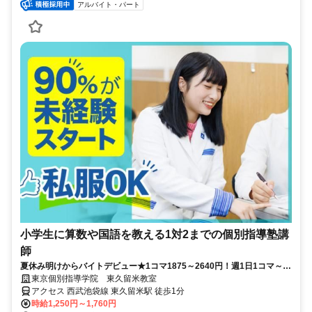
アルバイト・パート
小学生に算数や国語を教える1対2までの個別指導塾講
師
夏休み明けからバイトデビュー★1コマ1875～2640円！週1日1コマ～私
服でok◎
東京個別指導学院 東久留米教室
アクセス 西武池袋線 東久留米駅 徒歩1分
時給1,250円～1,760円