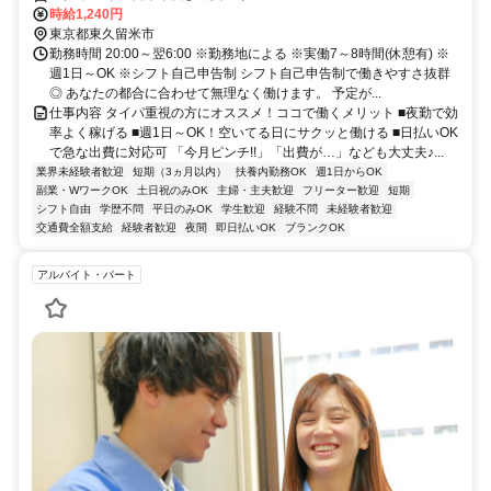
時給1,240円
東京都東久留米市
勤務時間 20:00～翌6:00 ※勤務地による ※実働7～8時間(休憩有) ※
週1日～OK ※シフト自己申告制 シフト自己申告制で働きやすさ抜群
◎ あなたの都合に合わせて無理なく働けます。 予定が...
仕事内容 タイパ重視の方にオススメ！ココで働くメリット ■夜勤で効
率よく稼げる ■週1日～OK！空いてる日にサクッと働ける ■日払いOK
で急な出費に対応可 「今月ピンチ!!」「出費が…」なども大丈夫♪...
業界未経験者歓迎
短期（3ヵ月以内）
扶養内勤務OK
週1日からOK
副業・WワークOK
土日祝のみOK
主婦・主夫歓迎
フリーター歓迎
短期
シフト自由
学歴不問
平日のみOK
学生歓迎
経験不問
未経験者歓迎
交通費全額支給
経験者歓迎
夜間
即日払いOK
ブランクOK
アルバイト・パート