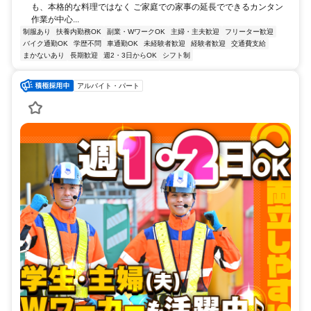
も、本格的な料理ではなく ご家庭での家事の延長でできるカンタン
作業が中心...
制服あり
扶養内勤務OK
副業・WワークOK
主婦・主夫歓迎
フリーター歓迎
バイク通勤OK
学歴不問
車通勤OK
未経験者歓迎
経験者歓迎
交通費支給
まかないあり
長期歓迎
週2・3日からOK
シフト制
アルバイト・パート