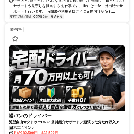
仕事内容: 障害をお持ちになる利用者様の自宅を訪問し、 日常生活の
サポートや見守りを担当する お仕事です。 時には一緒に外出時のサ
ポートも行います。 時間帯や利用者様ごとに支援内容が 変わ...
変形労働時間制
交通費支給
昇給あり
業務委託
軽バンのドライバー
髪型自由★タトゥーOK ✅️ 賃貸紹介サポート／頑張った分だけ収入アッ
プ！
株式会社Gro
月給382,500円～823,500円