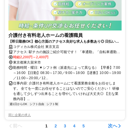
介護付き有料老人ホームの看護職員
【即日勤務OK】都心方面のアクセス良好な求人も多数あり◎ 日払い・
週払い対応可能！勤務開始日やシフトも柔軟にご相談いただけます♪
コディカル株式会社 東京支店
アクセス: 駅チカの施設ご紹介可能です！ 「車通勤」「自転車通勤」
もご相談ください。
時給2,200円～2,400円
東京都東久留米市
勤務時間・曜日: ▼シフト例（派遣先によって異なる） 【早番】7:00
～16:00 【日勤】08:30～17:30／9:00～18:00 【遅番】10:00～19:00
／11:00～20:00／12...
仕事内容: 介護付き有料老人ホームにて看護業務全般をお任せしま
す。 全てを一度にお任せすることはないのでご安心ください！ 研修
を通して少しずつ出来ることを増やしていければ大丈夫◎ 【主な業
務内容】...
週1日からOK
シフト自由
シフト制
同じ企業の求人
前へ
次へ
1
2
3
4
5