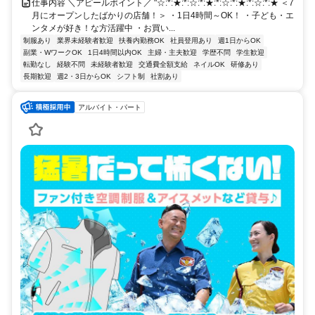
仕事内容 ＼アピールポイント／ "☆:*:★:*:☆:*:★:*:☆:*:★:*:☆:*:★ ＜7
月にオープンしたばかりの店舗！＞ ・1日4時間～OK！ ・子ども・エ
ンタメが好き！な方活躍中 ・お買い...
制服あり
業界未経験者歓迎
扶養内勤務OK
社員登用あり
週1日からOK
副業・WワークOK
1日4時間以内OK
主婦・主夫歓迎
学歴不問
学生歓迎
転勤なし
経験不問
未経験者歓迎
交通費全額支給
ネイルOK
研修あり
長期歓迎
週2・3日からOK
シフト制
社割あり
アルバイト・パート