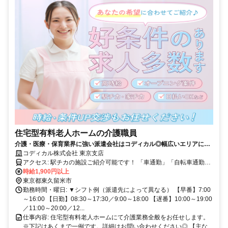
住宅型有料老人ホームの介護職員
介護・医療・保育業界に強い派遣会社はコディカル◎幅広いエリアに対
応しているから案件数豊富！お住まいの近くや条件にマッチするお仕事
コディカル株式会社 東京支店
をご案内可能♪
アクセス: 駅チカの施設ご紹介可能です！ 「車通勤」「自転車通勤」
もご相談ください。
時給1,900円以上
東京都東久留米市
勤務時間・曜日: ▼シフト例（派遣先によって異なる） 【早番】7:00
～16:00 【日勤】08:30～17:30／9:00～18:00 【遅番】10:00～19:00
／11:00～20:00／12...
仕事内容: 住宅型有料老人ホームにて介護業務全般をお任せします。
※下記はあくまで一例です。詳細はお問い合わせください◎ 【主な