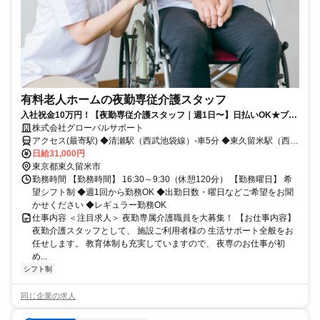
有料老人ホームの夜勤専従介護スタッフ
入社祝金10万円！【夜勤専従介護スタッフ｜週1日〜】日払いOK★ブラ
ンクOK／Wワーク・扶養内OK／髪色自由
株式会社グローバルサポート
アクセス(最寄駅) ◆清瀬駅（西武池袋線）-車5分 ◆東久留米駅（西武
池袋線）-車5分 ◆秋津駅（西武池袋線）-車13分
日給31,000円
東京都東久留米市
勤務時間 【勤務時間】 16:30～9:30（休憩120分） 【勤務曜日】 希
望シフト制 ◆週1回から勤務OK ◆出勤日数・曜日などご希望をお聞
かせください ◆レギュラー勤務OK
仕事内容 ＜注目求人＞ 夜勤専属介護職員を大募集！ 【お仕事内容】
夜勤介護スタッフとして、 施設ご利用者様の 生活サポート全般をお
任せします。 教育体制も充実していますので、 夜専のお仕事が初
め...
シフト制
同じ企業の求人