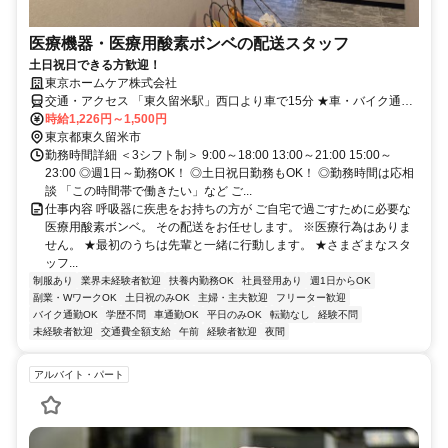
医療機器・医療用酸素ボンベの配送スタッフ
土日祝日できる方歓迎！
東京ホームケア株式会社
交通・アクセス 「東久留米駅」西口より車で15分 ★車・バイク通勤
OK（駐車場有）★交通費全額支給
時給1,226円～1,500円
東京都東久留米市
勤務時間詳細 ＜3シフト制＞ 9:00～18:00 13:00～21:00 15:00～
23:00 ◎週1日～勤務OK！ ◎土日祝日勤務もOK！ ◎勤務時間は応相
談 「この時間帯で働きたい」など ご...
仕事内容 呼吸器に疾患をお持ちの方が ご自宅で過ごすために必要な
医療用酸素ボンベ。 その配送をお任せします。 ※医療行為はありま
せん。 ★最初のうちは先輩と一緒に行動します。 ★さまざまなスタ
ッフ...
制服あり
業界未経験者歓迎
扶養内勤務OK
社員登用あり
週1日からOK
副業・WワークOK
土日祝のみOK
主婦・主夫歓迎
フリーター歓迎
バイク通勤OK
学歴不問
車通勤OK
平日のみOK
転勤なし
経験不問
未経験者歓迎
交通費全額支給
午前
経験者歓迎
夜間
アルバイト・パート