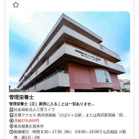
管理栄養士
管理栄養士［正］厨房に入ることは一切ありませ
ん！ 【就職祝い金制度】
社会福祉法人三育ライフ
交通アクセス 西武池袋線「ひばりヶ丘駅」または西武新宿線「田無
駅」よりバス「イオンモール東久留米南」下車徒歩2分
月給270,000円
東京都東久留米市
勤務曜日・時間 8:30～17:30（8h） ※9:00～16:00でも応相談 ※勤
務：週1日～OK