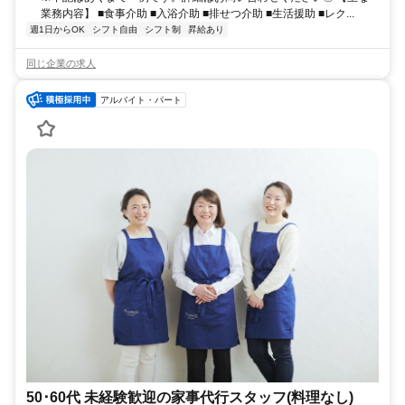
業務内容】 ■食事介助 ■入浴介助 ■排せつ介助 ■生活援助 ■レク...
週1日からOK
シフト自由
シフト制
昇給あり
同じ企業の求人
アルバイト・パート
50･60代 未経験歓迎の家事代行スタッフ(料理なし)