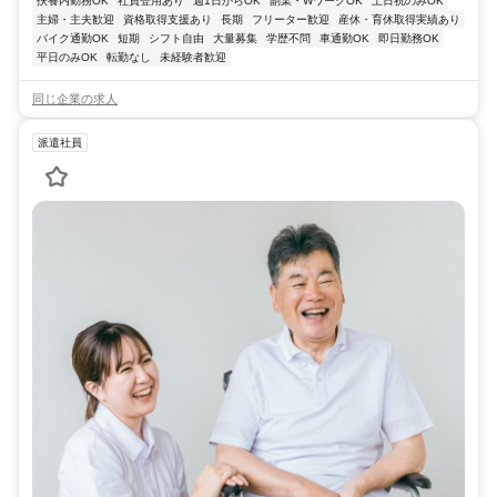
扶養内勤務OK
社員登用あり
週1日からOK
副業・WワークOK
土日祝のみOK
主婦・主夫歓迎
資格取得支援あり
長期
フリーター歓迎
産休・育休取得実績あり
バイク通勤OK
短期
シフト自由
大量募集
学歴不問
車通勤OK
即日勤務OK
平日のみOK
転勤なし
未経験者歓迎
同じ企業の求人
派遣社員