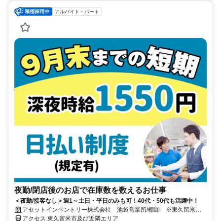
アルバイト・パート
夜勤/閉店後のお店で在庫数を数えるお仕事
＜夜勤/接客なし＞週1～土日・平日のみも可！40代・50代も活躍中！
アセットインベントリー株式会社 池袋営業所/棚卸 ※東久留米エ
リア管轄
アクセス 東久留米市及び近隣エリア