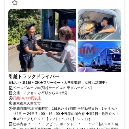
引越トラックドライバー
日払い・週1日～OK★フリーター・大学生歓迎！女性も活躍中♪
ベースグループ㈱(引越サービス名:東京ムービング)
交通・アクセス 小平駅から車で5分
日給14,000円以上
東京都東久留米市
勤務時間詳細 実働時間：1日あたり8時間 平均勤務日数：1ヶ月あた
り4日 〜 24日 7：00～16：00 ◆残業の場合有 ◆週1日～勤務ＯＫ！
◆ＷワークもＯＫ！ 【シフトについて】 シフトは...
仕事内容 ＊‥‥＊‥ アピールポイント ‥＊‥‥＊ ✅日払いOK！ 急