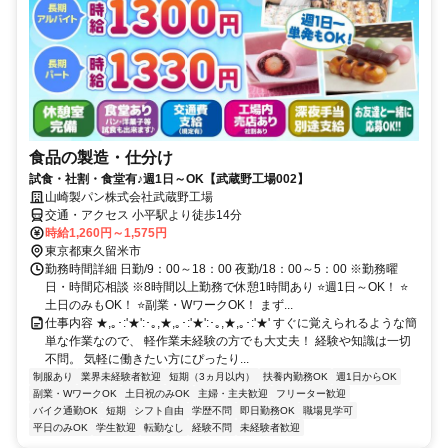
食品の製造・仕分け
試食・社割・食堂有♪週1日～OK【武蔵野工場002】
山崎製パン株式会社武蔵野工場
交通・アクセス 小平駅より徒歩14分
時給1,260円～1,575円
東京都東久留米市
勤務時間詳細 日勤/9：00～18：00 夜勤/18：00～5：00 ※勤務曜
日・時間応相談 ※8時間以上勤務で休憩1時間あり ⭐週1日～OK！ ⭐
土日のみもOK！ ⭐副業・WワークOK！ まず...
仕事内容 ★,｡･:'★':･｡,★,｡･:'★':･｡,★,｡･:'★' すぐに覚えられるような簡
単な作業なので、 軽作業未経験の方でも大丈夫！ 経験や知識は一切
不問。 気軽に働きたい方にぴったり...
制服あり
業界未経験者歓迎
短期（3ヵ月以内）
扶養内勤務OK
週1日からOK
副業・WワークOK
土日祝のみOK
主婦・主夫歓迎
フリーター歓迎
バイク通勤OK
短期
シフト自由
学歴不問
即日勤務OK
職場見学可
平日のみOK
学生歓迎
転勤なし
経験不問
未経験者歓迎