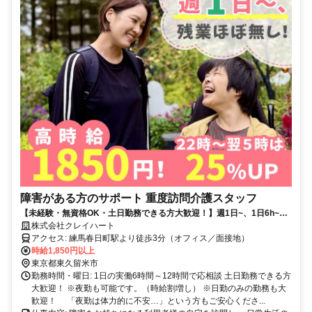
障害がある方のサポート 重度訪問介護スタッフ
【未経験・無資格OK・土日勤務できる方大歓迎！】週1日~、1日6h~勤
務可能！平日の み・土日のみもOK！月80時間以上勤務で2万円の手当を
株式会社クレイハート
支給します！
アクセス: 練馬春日町駅より徒歩3分（オフィス／面接地）
時給1,850円以上
東京都東久留米市
勤務時間・曜日: 1日の実働6時間～12時間で応相談 土日勤務できる方
大歓迎！ ※夜勤も可能です。（時給割増し） ※日勤のみの勤務も大
歓迎！ 「夜勤は体力的に不安…」という方もご安心くださ...