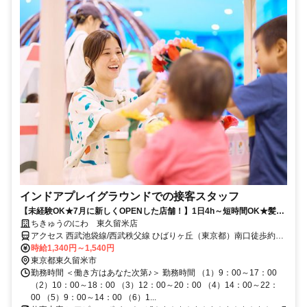
インドアプレイグラウンドでの接客スタッフ
【未経験OK★7月に新しくOPENした店舗！】1日4h～短時間OK★髪色
自由★土日祝勤務できる方歓迎！
ちきゅうのにわ 東久留米店
アクセス 西武池袋線/西武秩父線 ひばりヶ丘（東京都）南口徒歩約25
分、西武池袋線/西武有楽町線 東久留米西口徒歩約27分、西武新宿線
時給1,340円～1,540円
田無北口徒歩約32分 ※車通勤不可
東京都東久留米市
勤務時間 ＜働き方はあなた次第♪＞ 勤務時間 （1）9：00～17：00
（2）10：00～18：00 （3）12：00～20：00 （4）14：00～22：
00 （5）9：00～14：00 （6）1...