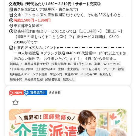
交通費込で時間あたり1,850〜2,210円！サポート充実◎
東久留米駅エリア(練馬区・東久留米市)
交通・アクセス 東久留米駅周辺だけでなく、その他23区を中心とし
たお客様宅でもお仕事いただけます
時給1,500円～1,860円
東京都東久留米市
勤務時間詳細 担当サービスによっては 【1日1時間〜】【週1日〜】
【週0日の週をつくることもOK】です ※サービス時間は、08:00-
20:00の間です
仕事内容 ●求人のポイント● ー・ー・ー・ー・ー・ー・ー・ー・ー・
ー ✼未験者歓迎 ✼ブランク歓迎 ✼40〜60代活躍中 （60代以上でも無
理のない範囲で、 お仕事いただけます！） ✼自宅から最短距...
制服あり
業界未経験者歓迎
扶養内勤務OK
週1日からOK
副業・WワークOK
1日4時間以内OK
土日祝のみOK
主婦・主夫歓迎
60代も応募可
フリーター歓迎
給料前払いOK
シフト自由
学歴不問
車通勤OK
平日のみOK
転勤なし
経験不問
未経験者歓迎
経験者歓迎
残業なし
派遣社員