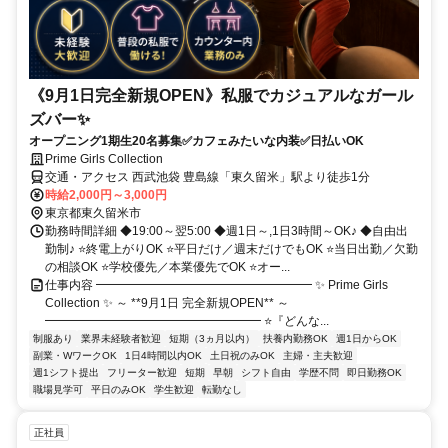
《9月1日完全新規OPEN》私服でカジュアルなガール
ズバー✨
オープニング1期生20名募集✅カフェみたいな内装✅日払いOK
Prime Girls Collection
交通・アクセス 西武池袋 豊島線「東久留米」駅より徒歩1分
時給2,000円～3,000円
東京都東久留米市
勤務時間詳細 ◆19:00～翌5:00 ◆週1日～,1日3時間～OK♪ ◆自由出
勤制♪ ⭐終電上がりOK ⭐平日だけ／週末だけでもOK ⭐当日出勤／欠勤
の相談OK ⭐学校優先／本業優先でOK ⭐オー...
仕事内容 ━━━━━━━━━━━━━━━━━━ ✨ Prime Girls
Collection ✨ ～ **9月1日 完全新規OPEN** ～
━━━━━━━━━━━━━━━━━━ ⭐『どんな...
制服あり
業界未経験者歓迎
短期（3ヵ月以内）
扶養内勤務OK
週1日からOK
副業・WワークOK
1日4時間以内OK
土日祝のみOK
主婦・主夫歓迎
週1シフト提出
フリーター歓迎
短期
早朝
シフト自由
学歴不問
即日勤務OK
職場見学可
平日のみOK
学生歓迎
転勤なし
正社員