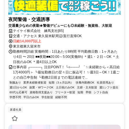
夜間警備・交通誘導
交通量少なめの夜勤★警備デビューにも◎未経験・無資格、大歓迎
テイケイ株式会社 練馬支社[85]
交通・アクセス 東久留米駅周辺/直行直帰OK
日給14,000円以上
東京都東久留米市
勤務時間詳細 実働時間：1日あたり8時間 平均勤務日数：1ヶ月あた
り4日 〜 20日 ■■夜勤■■20:00～5:00(実働8h) ＊週1・２日～OK ＊土
日祝のみOK ＊週4日以上OK
仕事内容 ┌────┐ 注目POINT！ └○───┘ ゜ ✨未経験から＜高日給
1万4000円＞ ┗最短勤務日の翌々日に振込可！ ✨週3日～OK！1週ご
との自己申告制 ┗勤務2日前までの電話連絡で...
制服あり
業界未経験者歓迎
短期（3ヵ月以内）
扶養内勤務OK
社員登用あり
週1日からOK
副業・WワークOK
土日祝のみOK
主婦・主夫歓迎
週1シフト提出
60代も応募可
資格取得支援あり
フリーター歓迎
短期
早朝
シフト自由
学歴不問
平日のみOK
学生歓迎
経験不問
派遣社員