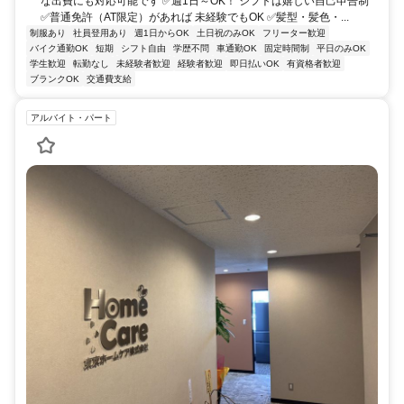
な出費にも対応可能です ✅週1日～OK！ シフトは嬉しい自己申告制
✅普通免許（AT限定）があれば 未経験でもOK ✅髪型・髪色・...
制服あり
社員登用あり
週1日からOK
土日祝のみOK
フリーター歓迎
バイク通勤OK
短期
シフト自由
学歴不問
車通勤OK
固定時間制
平日のみOK
学生歓迎
転勤なし
未経験者歓迎
経験者歓迎
即日払いOK
有資格者歓迎
ブランクOK
交通費支給
アルバイト・パート