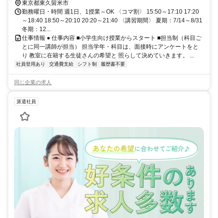
東京都東久留米市
勤務曜日・時間 週1日、1授業～OK 〈コマ割〉 15:50～17:10 17:20
～18:40 18:50～20:10 20:20～21:40 〈講習期間〉 夏期：7/14～8/31
冬期：12...
仕事情報 ● 仕事内容 ■小学生向け授業からスタート ■担当制（科目ご
とに同一講師が担当） 担当学年・科目は、面接時にアンケートをと
り 教室に在籍する生徒さんの希望と 照らして決めていきます。 ...
社員登用あり
交通費支給
シフト制
履歴書不要
同じ企業の求人
派遣社員