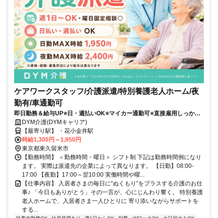
ケアワークスタッフ/介護派遣/特別養護老人ホーム/夜
勤有/車通勤可
即日勤務＆給与UP⭐️日・週払いOK⭐️マイカー通勤可⭐️直接雇用しっかり
サポート＆シフト相談OK✨
DYM介護(DYMキャリア)
【最寄り駅】 ・花小金井駅
時給1,300円～1,950円
東京都東久留米市
【勤務時間】 ＜勤務時間・曜日＞ シフト制 下記は勤務時間例になり
ます。 実際は派遣先の企業によって異なります。 【日勤】08:00-
17:00 【夜勤】17:00～翌10:00 実働時間や曜...
【仕事内容】 入居者さまの毎日に“ぬくもり”をプラスする介護のお仕
事♪ 「今日もありがとう」その一言が、心にじんわり響く。 特別養護
老人ホームで、入居者さま一人ひとりに 寄り添いながらサポートを
する...