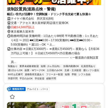
規制設置員(道路点検・警備)
幅広い世代が活躍中！空調制服・ドリンク手当支給で夏も快適☆
テイケイ株式会社 所沢支社[68]
交通・アクセス 東久留米駅周辺/直行直帰OK
日給14,500円以上
東京都東久留米市
勤務時間詳細 実働時間：1日あたり8時間 平均勤務日数：1ヶ月あた
り4日 〜 20日 ■■日勤■■8:00～17:00(実働8h) ■■夜勤■■20:00～
5:00(実働8h) ＊週1日～OK ＊土...
仕事内容 ⏩日勤1万3000円～ ⏩夜勤1万4500円～ 夜勤なら【月収36
万円以上可能！】 ※日給1万4500円×25日勤務の場合
―――――――――――――――――――― ＜一般道路の規制設置
員...
制服あり
業界未経験者歓迎
短期（3ヵ月以内）
扶養内勤務OK
社員登用あり
週1日からOK
副業・WワークOK
土日祝のみOK
主婦・主夫歓迎
週1シフト提出
60代も応募可
資格取得支援あり
フリーター歓迎
短期
早朝
シフト自由
学歴不問
平日のみOK
学生歓迎
経験不問
アルバイト・パート