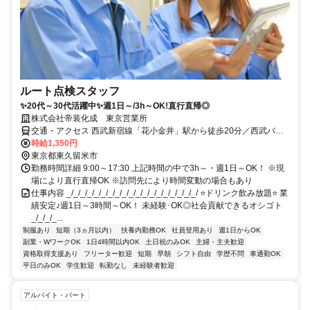
ルート点検スタッフ
✨20代～30代活躍中✨週1日～/3h～OK!直行直帰◎
株式会社帝装化成 東京営業所
交通・アクセス 西武新宿線「花小金井」駅から徒歩20分／西武バス
武21「弥生台」下車 徒歩6分
時給1,350円
東京都東久留米市
勤務時間詳細 9:00～17:30 上記時間の中で3h～・週1日～OK！ ※現
場により直行直帰OK ※訪問先により時間変動の場合もあり
仕事内容 _/_/_/_/_/_/_/_/_/_/_/_/_/_/_/_/_/_/_/ ⭐ドリンク飲み放題⭐ 業
績安定♪週1日～3時間～OK！ 未経験･OK◎社会貢献できるオシゴト
_/_/_/_...
制服あり
短期（3ヵ月以内）
扶養内勤務OK
社員登用あり
週1日からOK
副業・WワークOK
1日4時間以内OK
土日祝のみOK
主婦・主夫歓迎
資格取得支援あり
フリーター歓迎
短期
早朝
シフト自由
学歴不問
車通勤OK
平日のみOK
学生歓迎
転勤なし
未経験者歓迎
アルバイト・パート