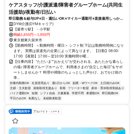
ケアスタッフ/介護派遣/障害者グループホーム(共同生
活援助)/夜勤有/日払い
即日勤務＆給与UP⭐️日・週払いOK⭐️マイカー通勤可⭐️直接雇用しっかり
サポート＆シフト相談OK✨
DYM介護(DYMキャリア)
【最寄り駅】 ・小平駅
時給1,650円～1,950円
東京都東久留米市
【勤務時間】 ＜勤務時間・曜日＞ シフト制 下記は勤務時間例になり
ます。 実際は派遣先の企業によって異なります。 【日勤】08:00-
17:00 【夜勤】17:00～翌10:00 実働時間や曜...
【仕事内容】 “ただいま”“おかえり”が交わされる、あたたかな暮らし
の場♪ 障害者グループホームで、利用者さまの“自立した毎日”をサポ
ートしませんか？ 料理や掃除のちょっとした声かけ、おでかけ前の
準...
扶養内勤務OK
社員登用あり
週1日からOK
副業・WワークOK
土日祝のみOK
主婦・主夫歓迎
資格取得支援あり
長期
フリーター歓迎
産休・育休取得実績あり
バイク通勤OK
短期
シフト自由
大量募集
学歴不問
車通勤OK
即日勤務OK
平日のみOK
転勤なし
未経験者歓迎
アルバイト・パート