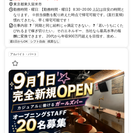
東京都東久留米市
勤務時間・曜日: 【勤務時間・曜日】 8:30~20:00 上記は目安の時間と
なります。 ※担当個数を配り終えた時点で帰宅可能です。(直行直帰)
慣れてきたら、早く帰宅可能です！
仕事内容: ❓️「同期と同じ給料じゃ満足できない」 ❓️「若いうちにくた
びれるまで稼ぎ切りたい」 そのエネルギー、当社なら最高水準の報
酬に変換できます。 20代から年収900万円超えを目指す、攻め...
週1日からOK
シフト自由
残業なし
アルバイト・パート