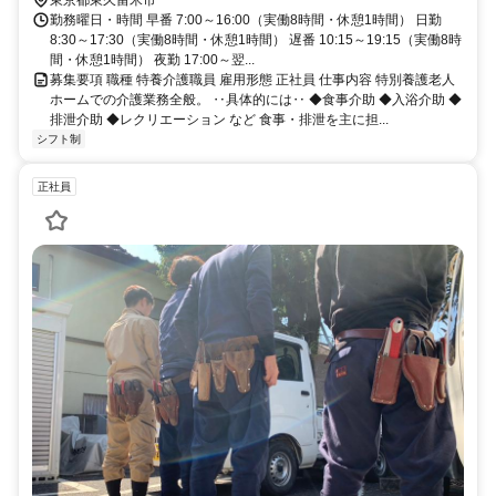
勤務曜日・時間 早番 7:00～16:00（実働8時間・休憩1時間） 日勤
8:30～17:30（実働8時間・休憩1時間） 遅番 10:15～19:15（実働8時
間・休憩1時間） 夜勤 17:00～翌...
募集要項 職種 特養介護職員 雇用形態 正社員 仕事内容 特別養護老人
ホームでの介護業務全般。 ‥具体的には‥ ◆食事介助 ◆入浴介助 ◆
排泄介助 ◆レクリエーション など 食事・排泄を主に担...
シフト制
正社員