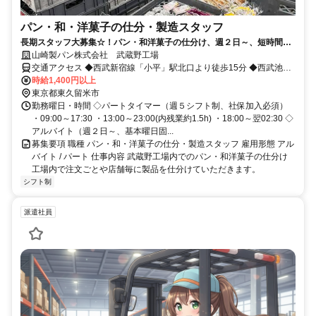
パン・和・洋菓子の仕分・製造スタッフ
長期スタッフ大募集☆！パン・和洋菓子の仕分け、週２日～、短時間勤
務も！
山崎製パン株式会社 武蔵野工場
交通アクセス ◆西武新宿線「小平」駅北口より徒歩15分 ◆西武池袋
線「清瀬」駅バスあり（「柳窪1丁目」下車徒歩7分） ◆西武池袋線
時給1,400円以上
「東久留米」駅バスあり（「柳窪1丁目」下車徒歩7分）
東京都東久留米市
勤務曜日・時間 ◇パートタイマー（週５シフト制、社保加入必須）
・09:00～17:30 ・13:00～23:00(内残業約1.5h) ・18:00～翌02:30 ◇
アルバイト（週２日～、基本曜日固...
募集要項 職種 パン・和・洋菓子の仕分・製造スタッフ 雇用形態 アル
バイト / パート 仕事内容 武蔵野工場内でのパン・和洋菓子の仕分け
工場内で注文ごとや店舗毎に製品を仕分けていただきます。
シフト制
派遣社員