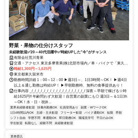
野菜・果物の仕分けスタッフ
未経験歓迎✅20～40代活躍中✅時給UPした"今"がチャンス
有限会社荒川青果
交通・アクセス 東京多摩青果(株)北部市場内／車・バイクで「東久米
川」駅より10分、「清瀬」駅より12分、「小平」駅より15分
時給1,300円～1,625円
東京都東久留米市
勤務時間詳細 1：00～12：00 ▶週3日～、1日3時間～OK！ ▶週4日
以上＆通し勤務は時給UP！ ▶早朝勤務時、無料の食事提供あり！
仕事内容 _/_/_/_/_/_/_/_/_/_/_/_/_/_/_/_/_/_/ 深夜～早朝で稼げる☆時
給1625円!! 年齢問わず大歓迎！自営業の副業にも◎ 週3日～＆1日3h
～OK！水・日・祝休...
業界未経験者歓迎
扶養内勤務OK
社員登用あり
副業・WワークOK
1日4時間以内OK
主婦・主夫歓迎
フリーター歓迎
バイク通勤OK
短期
早朝
シフト自由
学歴不問
車通勤OK
即日勤務OK
職場見学可
平日のみOK
学生歓迎
転勤なし
経験不問
未経験者歓迎
業務委託