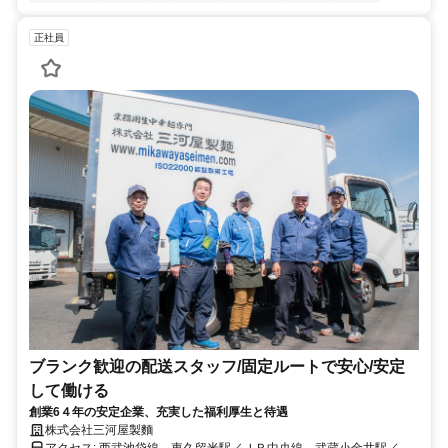
正社員
ブランク歓迎の配送スタッフ/固定ルートで安心/安定
して働ける
創業6４年の安定企業、充実した福利厚生と待遇
株式会社三河屋製麵
アクセス: 西武池袋線 東久留米駅／ＪＲ中央線 武蔵小金井駅／西