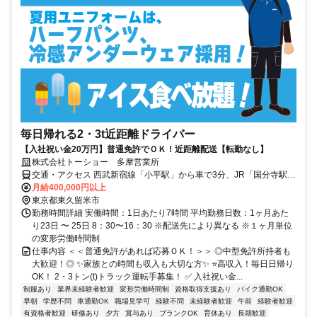
毎日帰れる2・3t近距離ドライバー
【入社祝い金20万円】普通免許でＯＫ！近距離配送【転勤なし】
株式会社トーショー 多摩営業所
交通・アクセス 西武新宿線「小平駅」から車で3分、JR「国分寺駅」
から車で20分 ■車・バイク通勤ＯＫ
月給400,000円以上
東京都東久留米市
勤務時間詳細 実働時間：1日あたり7時間 平均勤務日数：1ヶ月あた
り23日 〜 25日 8：30〜16：30 ※配送先により異なる ※１ヶ月単位
の変形労働時間制
仕事内容 ＜＜普通免許があれば応募ＯＫ！＞＞ ◎中型免許所持者も
大歓迎！◎ ✨家族との時間も収入も大切な方✨ ⭐高収入！毎日日帰り
OK！ 2・3トン(t)トラック運転手募集！ ✅ 入社祝い金...
制服あり
業界未経験者歓迎
変形労働時間制
資格取得支援あり
バイク通勤OK
早朝
学歴不問
車通勤OK
職場見学可
経験不問
未経験者歓迎
午前
経験者歓迎
有資格者歓迎
研修あり
夕方
賞与あり
ブランクOK
育休あり
長期歓迎