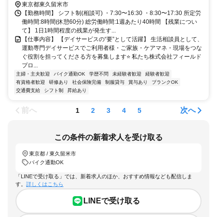
東京都東久留米市
【勤務時間】 シフト制(相談可) ・7:30〜16:30 ・8:30〜17:30 所定労
働時間:8時間(休憩60分) 総労働時間:1週あたり40時間 【残業につい
て】 1日1時間程度の残業が発生す...
【仕事内容】 【デイサービスの“要”として活躍】 生活相談員として、
運動専門デイサービスでご利用者様・ご家族・ケアマネ・現場をつな
ぐ役割を担ってくださる方を募集します⭐ 私たち株式会社フィールド
プロ...
主婦・主夫歓迎
バイク通勤OK
学歴不問
未経験者歓迎
経験者歓迎
有資格者歓迎
研修あり
社会保険完備
制服貸与
賞与あり
ブランクOK
交通費支給
シフト制
昇給あり
前へ
次へ
1
2
3
4
5
この条件の新着求人を受け取る
東京都 / 東久留米市
バイク通勤OK
「LINEで受け取る」では、新着求人のほか、おすすめ情報なども配信しま
す。
詳しくはこちら
LINEで受け取る