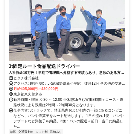
3t固定ルート食品配送ドライバー
入社祝金10万円！早期で管理職へ昇格する実績もあり、意欲のある方が
しっかり活躍できる環境が整っています。
ヒタチ株式会社
アクセス: 最寄り駅：JR武蔵野線新小平駅 徒歩12分 その他の交通手
段：車／バイク通勤可
月給405,000円～430,000円
東京都東久留米市
勤務時間・曜日: 0:30 ～ 12:00 ※休憩1h含む実働8時間＋コース・道
路状況により残業は2時間～2時間30分となります。
仕事内容: 3tトラックで、埼玉県内および都内の一部にあるコンビニ
などへ、パンや洋菓子をルート配送します。 1日の流れ 1便：パンや
デザートなど洋菓子を納品。2便：パンの配送＋前日・当日に納品し
た...
急募
交通費支給
シフト制
昇給あり