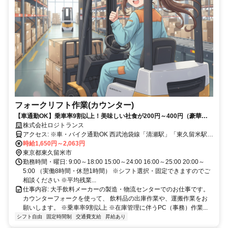
フォークリフト作業(カウンター)
【車通勤OK】乗車率9割以上！美味しい社食が200円～400円（豪華）
で食費が助かります！
株式会社ロジトランス
アクセス: ※車・バイク通勤OK 西武池袋線「清瀬駅」「東久留米駅」
よりバス8分
時給1,650円～2,063円
東京都東久留米市
勤務時間・曜日: ​9:00～18:00 15:00～24:00 16:00～25:00 20:00～
5:00 （実働8時間・休憩1時間） ※シフト選択・固定できますのでご
相談ください ※平均残業...
仕事内容: 大手飲料メーカーの製造・物流センターでのお仕事です。
カウンターフォークを使って、 飲料品の出庫作業や、運搬作業をお
願いします。 ※乗車率9割以上 ※在庫管理に伴うPC（事務）作業...
シフト自由
固定時間制
交通費支給
昇給あり