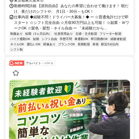
東京都東久留米市
勤務時間詳細 【原則自由】 あなたの希望に合わせて働けます！ 朝だ
け、夜だけのシフトや、 月1日・30分～もOK！
仕事内容 ◆経験不問！ドライバー大募集！◆ ー ☆普通免許だけで即
スタート ☆シフト完全自由 ☆月収90万円以上も可能！ ☆副業・Ｗワ
ークOK ☆髪色・髪型・ネイル自由 ー 「未経験だから...
制服あり
短期（3ヵ月以内）
社員登用あり
主婦・主夫歓迎
フリーター歓迎
バイク通勤OK
短期
シフト自由
学歴不問
車通勤OK
即日勤務OK
経験者歓迎
ネイルOK
週払いOK
研修あり
ブランクOK
長期歓迎
単発
駅近5分以内
シフト制
アルバイト・パート