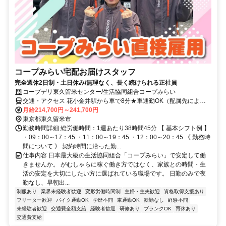
コープみらい宅配お届けスタッフ
完全週休2日制・土日休み/無理なく、長く続けられる正社員
コープデリ東久留米センター/生活協同組合コープみらい
交通・アクセス 花小金井駅から車で8分★車通勤OK（配属先によ
る）※配属先は、入職時期や各センターの人員状況を踏まえ、本人の
月給214,700円～241,700円
希望を考慮した上で、募集場所を含む通勤可能な範囲のセンターから
東京都東久留米市
決定します。
勤務時間詳細 総労働時間：1週あたり38時間45分 【 基本シフト例 】
・09：00～17：45 ・11：00～19：45 ・12：00～20：45 《 勤務時
間について 》 契約時間に沿った勤...
仕事内容 日本最大級の生活協同組合「コープみらい」で安定して働
きませんか。 がむしゃらに稼ぐ働き方ではなく、家族との時間・生
活の安定を大切にしたい方に選ばれている職場です。 日勤のみで夜
勤なし、早朝出...
制服あり
業界未経験者歓迎
変形労働時間制
主婦・主夫歓迎
資格取得支援あり
フリーター歓迎
バイク通勤OK
学歴不問
車通勤OK
転勤なし
経験不問
未経験者歓迎
交通費全額支給
経験者歓迎
研修あり
ブランクOK
育休あり
交通費支給