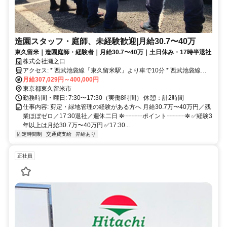
造園スタッフ・庭師、未経験歓迎|月給30.7〜40万
東久留米｜造園庭師・経験者｜月給30.7〜40万｜土日休み・17時半退社
株式会社瀬之口
アクセス: * 西武池袋線「東久留米駅」より車で10分 * 西武池袋線
「ひばりヶ丘駅」より車で15分 ◎マイカー・バイク通勤OK（規定ガ
月給307,029円～400,000円
ソリン代支給） ※駐車場費用は自己負担（補助相談可）
東京都東久留米市
勤務時間・曜日: 7:30〜17:30（実働8時間） 休憩：計2時間
仕事内容: 剪定・緑地管理の経験がある方へ 月給30.7万〜40万円／残
業ほぼゼロ／17:30退社／週休二日 ✼┈┈┈ポイント┈┈┈✼ ✅️経験3
年以上は月給30.7万〜40万円 ✅️17:30...
固定時間制
交通費支給
昇給あり
正社員