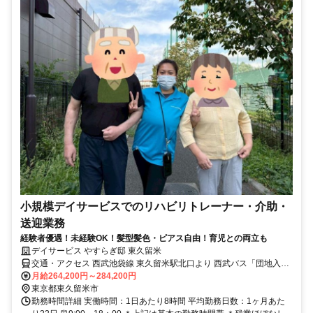
小規模デイサービスでのリハビリトレーナー・介助・
送迎業務
経験者優遇！未経験OK！髪型髪色・ピアス自由！育児との両立も
デイサービス やすらぎ邸 東久留米
交通・アクセス 西武池袋線 東久留米駅北口より 西武バス「団地入
口」下車徒歩１分
月給264,200円～284,200円
東京都東久留米市
勤務時間詳細 実働時間：1日あたり8時間 平均勤務日数：1ヶ月あた