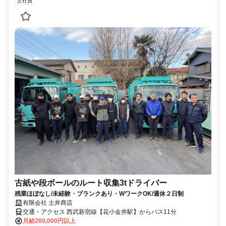
正社員
古紙や段ボールのルート収集3tドライバー
残業ほぼなし/未経験・ブランクあり・WワークOK/週休２日制
有限会社 土井商店
交通・アクセス 西武新宿線【花小金井駅】からバス11分
月給260,000円以上