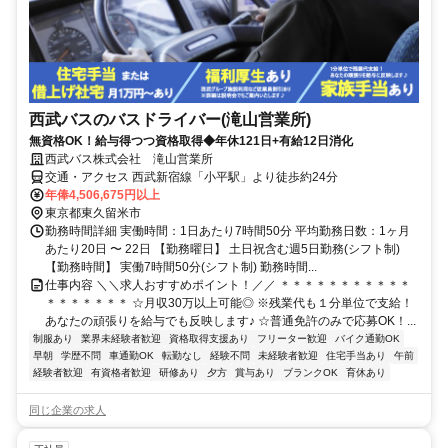
西武バスのバスドライバー(滝山営業所)
無資格OK！給与得つつ資格取得◆年休121日+有給12日消化
西武バス株式会社 滝山営業所
交通・アクセス 西武新宿線「小平駅」より徒歩約24分
年俸4,506,675円以上
東京都東久留米市
勤務時間詳細 実働時間：1日あたり7時間50分 平均勤務日数：1ヶ月
あたり20日 〜 22日 【勤務曜日】 土日祝含む週5日勤務(シフト制)
【勤務時間】 実働7時間50分(シフト制) 勤務時間...
仕事内容 ＼＼求人おすすめポイント！／／ ＊＊＊＊＊＊＊＊＊＊＊
＊＊＊＊＊＊＊ ☆月収30万以上可能◎ ※残業代も１分単位で支給！
あなたの頑張りを給与でも反映します♪ ☆普通免許のみで応募OK！...
制服あり
業界未経験者歓迎
資格取得支援あり
フリーター歓迎
バイク通勤OK
早朝
学歴不問
車通勤OK
転勤なし
経験不問
未経験者歓迎
住宅手当あり
午前
経験者歓迎
有資格者歓迎
研修あり
夕方
賞与あり
ブランクOK
育休あり
同じ企業の求人