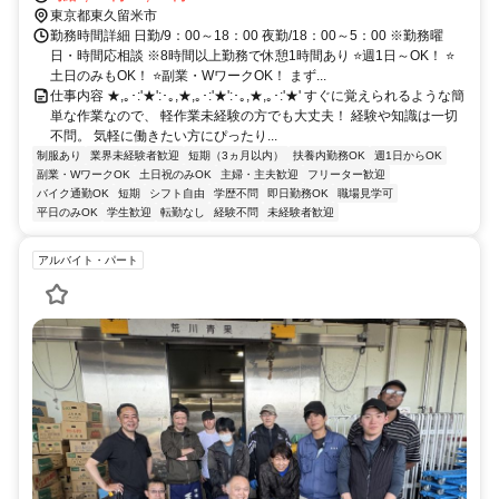
東京都東久留米市
勤務時間詳細 日勤/9：00～18：00 夜勤/18：00～5：00 ※勤務曜
日・時間応相談 ※8時間以上勤務で休憩1時間あり ⭐週1日～OK！ ⭐
土日のみもOK！ ⭐副業・WワークOK！ まず...
仕事内容 ★,｡･:'★':･｡,★,｡･:'★':･｡,★,｡･:'★' すぐに覚えられるような簡
単な作業なので、 軽作業未経験の方でも大丈夫！ 経験や知識は一切
不問。 気軽に働きたい方にぴったり...
制服あり
業界未経験者歓迎
短期（3ヵ月以内）
扶養内勤務OK
週1日からOK
副業・WワークOK
土日祝のみOK
主婦・主夫歓迎
フリーター歓迎
バイク通勤OK
短期
シフト自由
学歴不問
即日勤務OK
職場見学可
平日のみOK
学生歓迎
転勤なし
経験不問
未経験者歓迎
アルバイト・パート