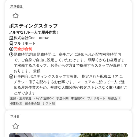
業務委託
ポスティングスタッフ
ノルマなし✨一人で屋外作業！
株式会社One arrow
フルリモート
完全歩合制
勤務時間詳細 勤務時間は、案件ごとに決められた配布可能時間内
で、ご自身で自由に設定していただけます。 朝早くからお昼過ぎま
で稼働するスタッフ、お昼から夕方まで稼働するスタッフが混在して
おります。 最低...
仕事内容 ポスティングスタッフ大募集。 指定された配布エリアに、
チラシ・冊子を配布するお仕事です。 マニュアルに沿って一人で進
める屋外作業のため、複雑な人間関係や接客ストレスなく取り組むこ
とができます...
主婦・主夫歓迎
バイク通勤OK
学歴不問
車通勤OK
フルリモート
研修あり
長期歓迎
完全歩合制
シフト制
正社員