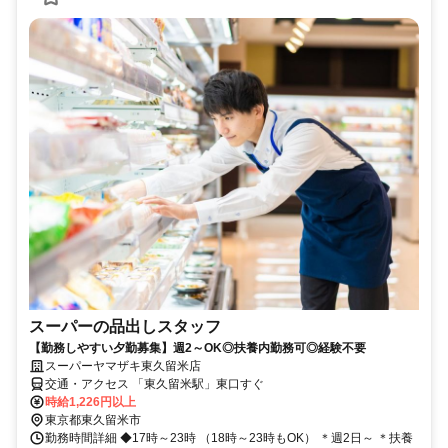
スーパーの品出しスタッフ
【勤務しやすい夕勤募集】週2～OK◎扶養内勤務可◎経験不要
スーパーヤマザキ東久留米店
交通・アクセス 「東久留米駅」東口すぐ
時給1,226円以上
東京都東久留米市
勤務時間詳細 ◆17時～23時 （18時～23時もOK） ＊週2日～ ＊扶養