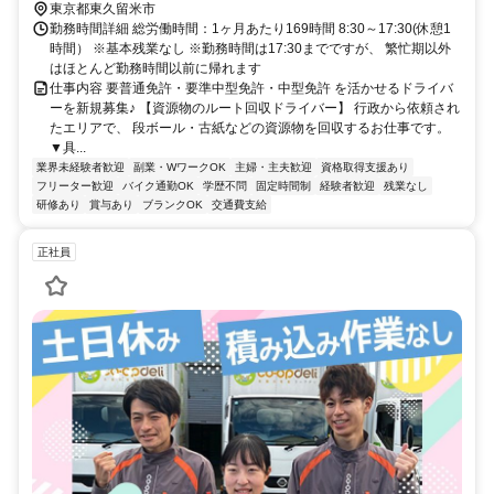
東京都東久留米市
勤務時間詳細 総労働時間：1ヶ月あたり169時間 8:30～17:30(休憩1
時間） ※基本残業なし ※勤務時間は17:30までですが、 繁忙期以外
はほとんど勤務時間以前に帰れます
仕事内容 要普通免許・要準中型免許・中型免許 を活かせるドライバ
ーを新規募集♪ 【資源物のルート回収ドライバー】 行政から依頼され
たエリアで、 段ボール・古紙などの資源物を回収するお仕事です。
▼具...
業界未経験者歓迎
副業・WワークOK
主婦・主夫歓迎
資格取得支援あり
フリーター歓迎
バイク通勤OK
学歴不問
固定時間制
経験者歓迎
残業なし
研修あり
賞与あり
ブランクOK
交通費支給
正社員