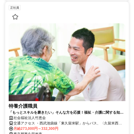
正社員
特養介護職員
「もっとスキルを磨きたい」そんな方を応援！福祉・介護に関する知
識・スキル向上可能なクリーンな職場
社会福祉法人竹恵会
交通アクセス ・西武池袋線「東久留米駅」からバス、〈久留米西団
地〉停留所より徒歩5分 ・西武新宿線「花小金井駅」からバス、〈久
月給273,000円～332,300円
留米西団地〉停留所より徒歩5分 ★自転車・バイク・車通勤可
東京都東久留米市