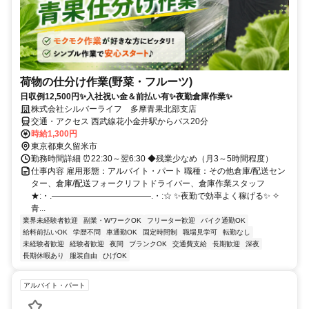
荷物の仕分け作業(野菜・フルーツ)
日収例12,500円✨入社祝い金＆前払い有✨夜勤倉庫作業✨
株式会社シルバーライフ 多摩青果北部支店
交通・アクセス 西武線花小金井駅からバス20分
時給1,300円
東京都東久留米市
勤務時間詳細 ⏰22:30～翌6:30 ◆残業少なめ（月3～5時間程度）
仕事内容 雇用形態：アルバイト・パート 職種：その他倉庫/配送セン
ター、倉庫/配送フォークリフトドライバー、倉庫作業スタッフ
★:・.――――――――――――.・:☆ ✨夜勤で効率よく稼げる✨ ✧
青...
業界未経験者歓迎
副業・WワークOK
フリーター歓迎
バイク通勤OK
給料前払いOK
学歴不問
車通勤OK
固定時間制
職場見学可
転勤なし
未経験者歓迎
経験者歓迎
夜間
ブランクOK
交通費支給
長期歓迎
深夜
長期休暇あり
服装自由
ひげOK
アルバイト・パート