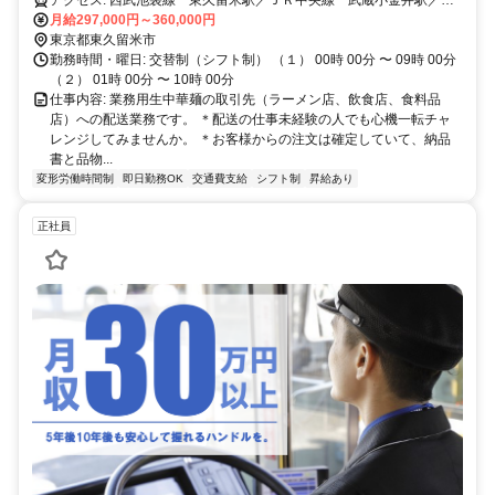
武新宿線 花小金井駅からいずれも西武バス「前沢宿」下車 徒歩１
月給297,000円～360,000円
０分
東京都東久留米市
勤務時間・曜日: 交替制（シフト制） （１） 00時 00分 〜 09時 00分
（２） 01時 00分 〜 10時 00分
仕事内容: 業務用生中華麺の取引先（ラーメン店、飲食店、食料品
店）への配送業務です。 ＊配送の仕事未経験の人でも心機一転チャ
レンジしてみませんか。 ＊お客様からの注文は確定していて、納品
書と品物...
変形労働時間制
即日勤務OK
交通費支給
シフト制
昇給あり
正社員