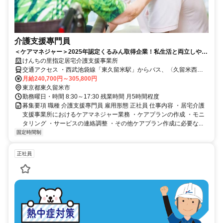
介護支援專門員
＜ケアマネジャー＞2025年認定くるみん取得企業！私生活と両立しやす
い環境を整えています。手当充実◎
けんちの里指定居宅介護支援事業所
交通アクセス ・西武池袋線「東久留米駅」からバス、〈久留米西団
地〉停留所より徒歩5分 ・西武新宿線「花小金井駅」からバス、〈久
月給240,700円～305,800円
留米西団地〉停留所より徒歩5分 ★自転車・バイク・車通勤可
東京都東久留米市
勤務曜日・時間 8:30～17:30 残業時間 月5時間程度
募集要項 職種 介護支援專門員 雇用形態 正社員 仕事内容 ・居宅介護
支援事業所におけるケアマネジャー業務 ・ケアプランの作成 ・モニ
タリング ・サービスの連絡調整 ・その他ケアプラン作成に必要な...
固定時間制
正社員