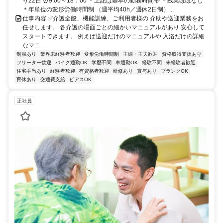
り22日 ⏰9:00～18：00 ＊上記は基本の勤務時間帯 ＊残業ほぼなし
＊年単位の変形労働時間制 （週平均40h／週休2日制）...
仕事内容 ✅介護全般、機能訓練、ご利用者様の 介助や送迎業務をお
任せします。 各介護の場面ごとの細かいマニュアルがあり 安心して
スタートできます。 例えば送迎だけのマニュアルや 入浴だけの詳細
なマニ...
制服あり
業界未経験者歓迎
変形労働時間制
主婦・主夫歓迎
資格取得支援あり
フリーター歓迎
バイク通勤OK
学歴不問
車通勤OK
経験不問
未経験者歓迎
住宅手当あり
経験者歓迎
有資格者歓迎
研修あり
賞与あり
ブランクOK
育休あり
交通費支給
ピアスOK
正社員