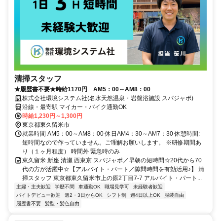
清掃スタッフ
★履歴書不要★時給1170円 AM5：00～AM8：00
株式会社環境システム社(名水天然温泉・岩盤浴施設 スパジャポ)
沿線・最寄駅 マイカー・バイク通勤OK
時給1,230円～1,300円
東京都東久留米市
就業時間 AM5：00～AM8：00 休日AM4：30～AM7：30 休憩時間:
短時間なので作っていません。ご理解お願いします。 ※研修期間あ
り（１ヶ月程度） 時間外 緊急時のみ
東久留米 新座 清瀬 西東京 スパジャポ／早朝の短時間☆20代から70
代の方が活躍中☆【アルバイト・パート／隙間時間を有効活用♪】 清
掃スタッフ 東京都東久留米市上の原2丁目7-7 アルバイト・パート...
主婦・主夫歓迎
学歴不問
車通勤OK
職場見学可
未経験者歓迎
バイトデビュー歓迎
週2・3日からOK
シフト制
週4日以上OK
服装自由
履歴書不要
髪型・髪色自由