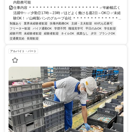
内勤務可能
仕事内容 ＊＊＊＊＊＊＊＊＊＊＊＊＊＊＊＊＊＊＊＊ ✅年齢幅広く
活躍中✨ ✅夕勤⏰17時～23時 ✅ほどよく働ける週2日～OK◎ ✅未経
験OK！ ✅山崎製パンのグループ会社 ＊＊＊＊＊＊＊＊＊＊＊＊＊...
制服あり
業界未経験者歓迎
扶養内勤務OK
主婦・主夫歓迎
60代も応募可
フリーター歓迎
バイク通勤OK
学歴不問
職場見学可
平日のみOK
学生歓迎
経験不問
未経験者歓迎
経験者歓迎
ネイルOK
残業なし
夕方
ブランクOK
交通費支給
長期歓迎
アルバイト・パート