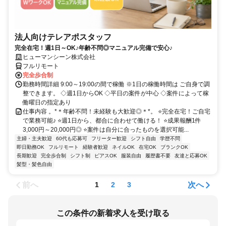
法人向けテレアポスタッフ
完全在宅！週1日～OK♪年齢不問◎マニュアル完備で安心♪
ヒューマンシーン株式会社
フルリモート
完全歩合制
勤務時間詳細 9:00～19:00の間で稼働 ※1日の稼働時間は ご自身で調
整できます。 ◇週1日からOK ◇平日の案件が中心 ◇案件によって稼
働曜日の指定あり
仕事内容 。*＊年齢不問！未経験も大歓迎◎＊*。 ⭐完全在宅！ご自宅
で業務可能♪ ⭐週1日から、都合に合わせて働ける！ ⭐成果報酬1件
3,000円～20,000円◎ ⭐案件は自分に合ったものを選択可能...
主婦・主夫歓迎
60代も応募可
フリーター歓迎
シフト自由
学歴不問
即日勤務OK
フルリモート
経験者歓迎
ネイルOK
在宅OK
ブランクOK
長期歓迎
完全歩合制
シフト制
ピアスOK
服装自由
履歴書不要
友達と応募OK
髪型・髪色自由
前へ
次へ
1
2
3
この条件の新着求人を受け取る