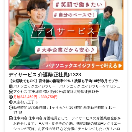
デイサービス 介護職(正社員)/1323
【未経験でもOK】育休後の復職率99%！残業も平均10時間/月でプライ
ベートとの両立も可能です入社時や階級別の研修あり◎スキルや役割に
パナソニックエイジフリー パナソニック エイジフリーケアセンタ
応じたグレード設定で、あなたのキャリアアップを応援します！
ー八王子・デイサービス
アクセス 京王線長沼駅徒歩5分/高尾線北野駅徒歩13分
月給243,450円～339,750円
東京都八王子市
勤務時間 総労働時間：1ヶ月あたり167時間 基本勤務時間 8:15～
17:15
仕事内容 仕事内容 介護職員として、デイサービスの介護業務全般を
お任せします。 ■入浴・食事等の介助、機能訓練の補助■レクリエー
ションの実施、お客様の送迎 など介護にチャレンジしたい方！ハロ