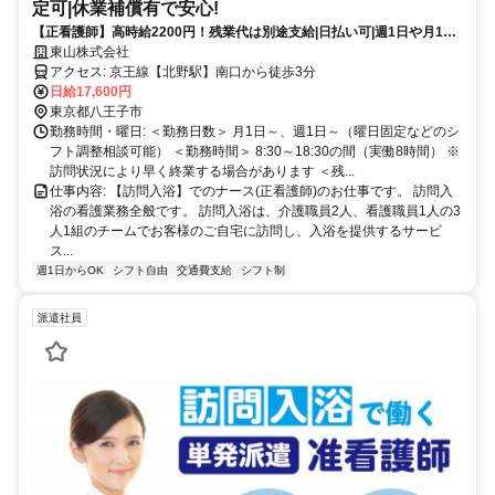
定可|休業補償有で安心!
【正看護師】高時給2200円！残業代は別途支給|日払い可|週1日や月1回
～の単発勤務OK|即日勤務可能|1日8hのスポットワーク【北野駅】
東山株式会社
(17954-41-9)
アクセス: 京王線【北野駅】南口から徒歩3分
日給17,600円
東京都八王子市
勤務時間・曜日: ＜勤務日数＞ 月1日～、週1日～（曜日固定などのシ
フト調整相談可能） ＜勤務時間＞ 8:30～18:30の間（実働8時間） ※
訪問状況により早く終業する場合があります ＜残...
仕事内容: 【訪問入浴】でのナース(正看護師)のお仕事です。 訪問入
浴の看護業務全般です。 訪問入浴は、介護職員2人、看護職員1人の3
人1組のチームでお客様のご自宅に訪問し、入浴を提供するサービ
ス...
週1日からOK
シフト自由
交通費支給
シフト制
派遣社員