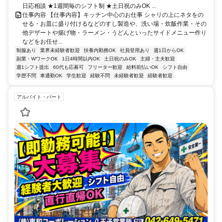
日応相談 ★1週間毎のシフト制 ★土日祝のみOK ...
仕事内容 【仕事内容】キッチン中心のお仕事 シャリの上にネタをの
せる・お皿に盛り付けるなどのすし製造や、洗い場・炊飯作業・その
他デザートや揚げ物・ラーメン・うどんといったサイドメニュー作り
などをお任せ...
制服あり
業界未経験者歓迎
扶養内勤務OK
社員登用あり
週1日からOK
副業・WワークOK
1日4時間以内OK
土日祝のみOK
主婦・主夫歓迎
週1シフト提出
60代も応募可
フリーター歓迎
給料前払いOK
シフト自由
学歴不問
車通勤OK
学生歓迎
経験不問
未経験者歓迎
経験者歓迎
アルバイト・パート