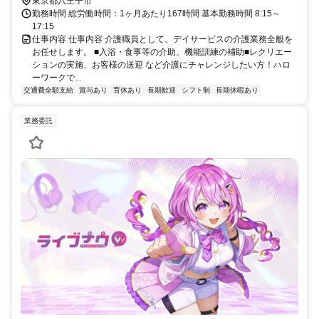
東京都八王子市
勤務時間 総労働時間：1ヶ月あたり167時間 基本勤務時間 8:15～
17:15
仕事内容 仕事内容 介護職員として、デイサービスの介護業務全般を
お任せします。 ■入浴・食事等の介助、機能訓練の補助■レクリエー
ションの実施、お客様の送迎 など介護にチャレンジしたい方！ハロ
ーワークで...
交通費全額支給
賞与あり
育休あり
長期歓迎
シフト制
長期休暇あり
業務委託