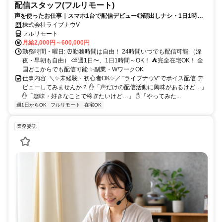
配信スタッフ(フルリモート)
声を使ったお仕事｜スマホ1台で配信デビュー◎顔出しナシ・1日1時間
～OK♪
株式会社ライブナウV
フルリモート
月給2,000円～600,000円
勤務時間・曜日: ⏰勤務時間は自由！ 24時間いつでも配信可能 （深
夜・早朝も自由） ⛅週1日〜、1日1時間～OK！ ⛺完全在宅OK！ 全
国どこからでも配信可能 ✨副業・WワークOK
仕事内容: ＼✨未経験・初心者OK✨／ "ライブナウV"でボイス配信 デ
ビューしてみませんか？ ✋「声だけの配信活動に興味があるけど…」
✋「趣味・好きなことで稼ぎたいけど…」 ✋「やってみた...
週1日からOK
フルリモート
在宅OK
業務委託