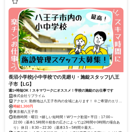
長沼小学校|小中学校での見廻り・施錠スタッフ|八王
子市【LG】
週1×時短OK！スキマワークにオススメ！学校の施錠のお仕事です
株式会社リプライム
アクセス: 勤務地は八王子市内の全域にあります！ ※ご希望のエリ
ア、勤務地をご相談下さい ▼最寄り駅（例） 八王子駅 高尾山口駅 高
時給1,300円
尾駅 八王子みなみ野駅 高尾山駅 北野駅 京王八王子駅 南大沢駅 狭間
東京都八王子市
駅 京王堀之内駅 小宮駅 北八王子駅 西八王子駅 大塚・帝京大学駅 片
勤務時間・曜日: <嬉しい短時間！Wワーク歓迎> 平日：17:00～
倉駅 中央大学・明星大学駅 京王片倉駅 めじろ台駅 山田駅 松が谷駅
22:00（基本1.5時間※校舎の広さによっては2時間や3時間の場合あ
長沼駅 清滝駅周辺情報：勤務地は全て駐車場完備なので 車・バイ
り） 休日：8:30～22:30 （基本3.5～5時間※最大...