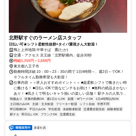
北野駅すぐのラーメン店スタッフ
日払い可★シフト柔軟性抜群×タイパ重視さん大歓迎！
鴨と上州地鶏 中華そば 鷹(たか)
交通・アクセス 京王線「北野駅構内」徒歩30秒
時給1,350円～1,688円
東京都八王子市
勤務時間詳細 10：00～23：30の間で 1日4時間～、週2日～でOK！
※フルタイム勤務希望も大歓迎！
仕事内容 ＞＞求人おすすめポイント＜＜ ■超柔軟シフトで働きたい時
に働ける！ ■日払いOKで急なピンチをお助け！ ■無料の絶品まかない
あり！ ■気さくで明るいキャラ揃いの楽しい店舗！ 駅チカの人気ラ...
制服あり
扶養内勤務OK
週1日からOK
副業・WワークOK
1日4時間以内OK
土日祝のみOK
主婦・主夫歓迎
フリーター歓迎
シフト自由
学歴不問
即日勤務OK
平日のみOK
学生歓迎
未経験者歓迎
交通費全額支給
経験者歓迎
駅ナカ
即日払いOK
ブランクOK
交通費支給
派遣社員