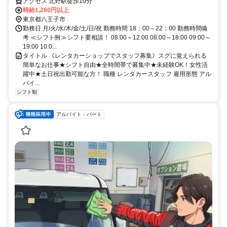
可能な方！
アクセス 北野駅徒歩10分
時給1,260円以上
東京都八王子市
勤務日 月/火/水/木/金/土/日/祝 勤務時間 18：00～22：00 勤務時間備
考 ≪シフト例≫シフト要相談！ 08:00～12:00 08:00～18:00 09:00～
19:00 10:0...
タイトル 《レンタカーショップでスタッフ募集》スグに覚えられる
簡単なお仕事★シフト自由★全時間帯で募集中★未経験OK！女性活
躍中★土日祝出勤可能な方！ 職種 レンタカースタッフ 雇用形態 アル
バイ...
シフト制
アルバイト・パート