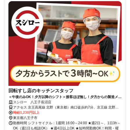
回転すし店のキッチンスタッフ
＜午後のみOK！夕方以降のシフト＞接客ほぼ無し！夕方からの製造メイ
ンでコツコツ働ける
スシロー 八王子長沼店
アクセス 京王高尾線 北野（東京都）南口徒歩約7分、京王線 北野
（東京都）南口徒歩約7分、京王線 長沼（東京都）徒歩約15分
時給1,230円以上
東京都八王子市
勤務時間 シフトサイクル：1週間 16:00～24:00 ★週2日～、1日3h～
OK（週1日も相談OK） ★週4日以上OK ★短時間勤務OK！時間・曜