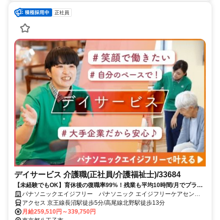
正社員
デイサービス 介護職(正社員/介護福祉士)/33684
【未経験でもOK】育休後の復職率99%！残業も平均10時間/月でプライ
ベートとの両立も可能です入社時や階級別の研修あり◎スキルや役割に
パナソニックエイジフリー パナソニック エイジフリーケアセンタ
応じたグレード設定で、あなたのキャリアアップを応援します！
ー八王子・デイサービス
アクセス 京王線長沼駅徒歩5分/高尾線北野駅徒歩13分
月給259,510円～339,750円