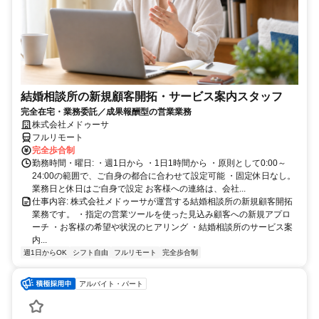
結婚相談所の新規顧客開拓・サービス案内スタッフ
完全在宅・業務委託／成果報酬型の営業業務
株式会社メドゥーサ
フルリモート
完全歩合制
勤務時間・曜日: ・週1日から ・1日1時間から ・原則として0:00～
24:00の範囲で、ご自身の都合に合わせて設定可能 ・固定休日なし。
業務日と休日はご自身で設定 お客様への連絡は、会社...
仕事内容: 株式会社メドゥーサが運営する結婚相談所の新規顧客開拓
業務です。 ・指定の営業ツールを使った見込み顧客への新規アプロ
ーチ ・お客様の希望や状況のヒアリング ・結婚相談所のサービス案
内...
週1日からOK
シフト自由
フルリモート
完全歩合制
アルバイト・パート