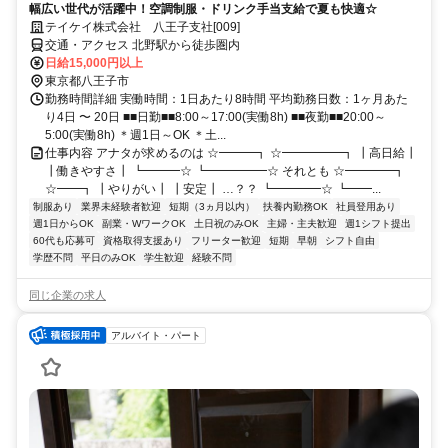
幅広い世代が活躍中！空調制服・ドリンク手当支給で夏も快適☆
テイケイ株式会社 八王子支社[009]
交通・アクセス 北野駅から徒歩圏内
日給15,000円以上
東京都八王子市
勤務時間詳細 実働時間：1日あたり8時間 平均勤務日数：1ヶ月あた
り4日 〜 20日 ■■日勤■■8:00～17:00(実働8h) ■■夜勤■■20:00～
5:00(実働8h) ＊週1日～OK ＊土...
仕事内容 アナタが求めるのは ☆━━━┓ ☆━━━━━┓ ┃高日給┃
┃働きやすさ┃ ┗━━━☆ ┗━━━━━☆ それとも ☆━━━━┓
☆━━┓ ┃やりがい┃ ┃安定┃ …？？ ┗━━━━☆ ┗━━...
制服あり
業界未経験者歓迎
短期（3ヵ月以内）
扶養内勤務OK
社員登用あり
週1日からOK
副業・WワークOK
土日祝のみOK
主婦・主夫歓迎
週1シフト提出
60代も応募可
資格取得支援あり
フリーター歓迎
短期
早朝
シフト自由
学歴不問
平日のみOK
学生歓迎
経験不問
同じ企業の求人
アルバイト・パート