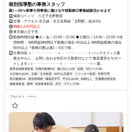
個別指導塾の事務スタッフ
週1～OK✨家事や用事後に働ける午後勤務◎事務経験活かせます
城南コベッツ 八王子北野教室
交通・アクセス 京王線・京王高尾線「北野駅」徒歩5分
時給1,230円以上
東京都八王子市
勤務時間詳細 ◆火～金／15:00～22:00 ◆土曜日／14:00～22:00 ※休
憩時間： 6時間超8時間以下勤務の場合 45分以上 8時間超勤務の場合
60分以上 └勤務日数は週1～5日で相...
仕事内容 ⊹・ ┈┈┈┈┈ ・⊹ ・ ┈┈┈┈┈ ・⊹ バックオフィス業
務を中心に、 お問い合わせ対応や入塾受付などで 教室運営をサポー
トします♪ ⊹・ ┈┈┈┈┈ ・⊹ ・ ┈┈┈┈┈ ・⊹ ✅週...
業界未経験者歓迎
扶養内勤務OK
週1日からOK
副業・WワークOK
土日祝のみOK
主婦・主夫歓迎
60代も応募可
フリーター歓迎
学歴不問
即日勤務OK
固定時間制
職場見学可
平日のみOK
転勤なし
交通費全額支給
経験者歓迎
夜間
有資格者歓迎
夕方
ブランクOK
アルバイト・パート