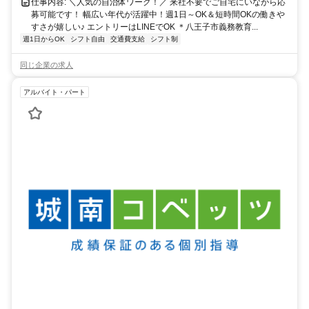
ク・自転車通勤OKです！
仕事内容: ＼人気の自治体ワーク！／ 来社不要でご自宅にいながら応
募可能です！ 幅広い年代が活躍中！週1日～OK＆短時間OKの働きや
すさが嬉しい♪ エントリーはLINEでOK ＊八王子市義務教育...
週1日からOK
シフト自由
交通費支給
シフト制
同じ企業の求人
アルバイト・パート