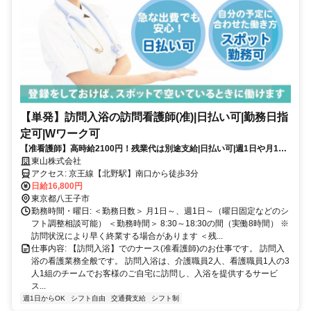
【単発】訪問入浴の訪問看護師(准)|日払い可|勤務日指
定可|Wワーク可
【准看護師】高時給2100円！残業代は別途支給|日払い可|週1日や月1回
～の単発勤務OK|即日勤務可能|1日8hのスポットワーク【北野駅】
東山株式会社
(17954-41-10)
アクセス: 京王線【北野駅】南口から徒歩3分
日給16,800円
東京都八王子市
勤務時間・曜日: ＜勤務日数＞ 月1日～、週1日～（曜日固定などのシ
フト調整相談可能） ＜勤務時間＞ 8:30～18:30の間（実働8時間） ※
訪問状況により早く終業する場合があります ＜残...
仕事内容: 【訪問入浴】でのナース(准看護師)のお仕事です。 訪問入
浴の看護業務全般です。 訪問入浴は、介護職員2人、看護職員1人の3
人1組のチームでお客様のご自宅に訪問し、入浴を提供するサービ
ス...
週1日からOK
シフト自由
交通費支給
シフト制