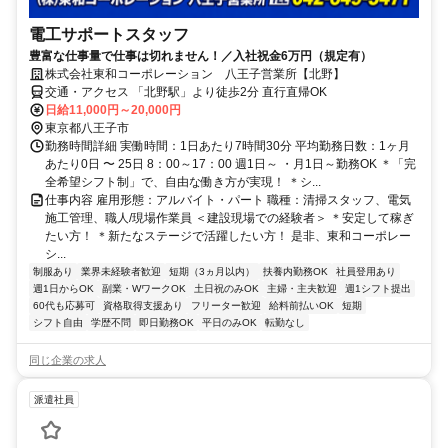
電工サポートスタッフ
豊富な仕事量で仕事は切れません！／入社祝金6万円（規定有）
株式会社東和コーポレーション 八王子営業所【北野】
交通・アクセス 「北野駅」より徒歩2分 直行直帰OK
日給11,000円～20,000円
東京都八王子市
勤務時間詳細 実働時間：1日あたり7時間30分 平均勤務日数：1ヶ月
あたり0日 〜 25日 8：00～17：00 週1日～ ・月1日～勤務OK ＊「完
全希望シフト制」で、自由な働き方が実現！ ＊シ...
仕事内容 雇用形態：アルバイト・パート 職種：清掃スタッフ、電気
施工管理、職人/現場作業員 ＜建設現場での経験者＞ ＊安定して稼ぎ
たい方！ ＊新たなステージで活躍したい方！ 是非、東和コーポレー
シ...
制服あり
業界未経験者歓迎
短期（3ヵ月以内）
扶養内勤務OK
社員登用あり
週1日からOK
副業・WワークOK
土日祝のみOK
主婦・主夫歓迎
週1シフト提出
60代も応募可
資格取得支援あり
フリーター歓迎
給料前払いOK
短期
シフト自由
学歴不問
即日勤務OK
平日のみOK
転勤なし
同じ企業の求人
派遣社員