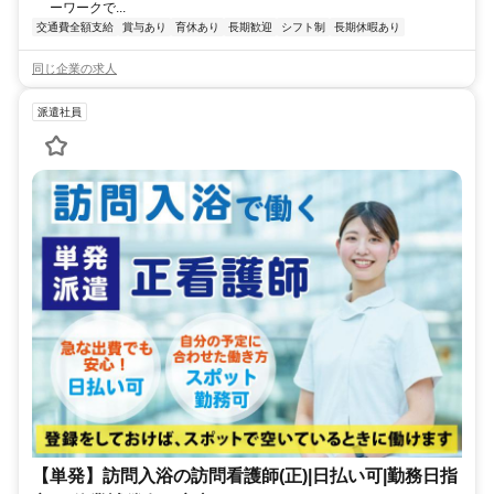
ーワークで...
交通費全額支給
賞与あり
育休あり
長期歓迎
シフト制
長期休暇あり
同じ企業の求人
派遣社員
【単発】訪問入浴の訪問看護師(正)|日払い可|勤務日指