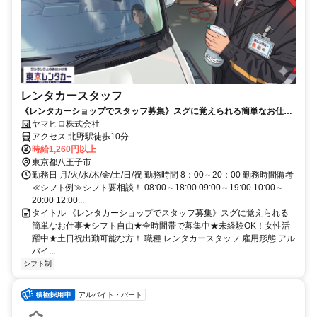
レンタカースタッフ
《レンタカーショップでスタッフ募集》スグに覚えられる簡単なお仕事
★シフト自由★全時間帯で募集中★未経験OK！女性活躍中★土日祝出勤
ヤマヒロ株式会社
可能な方！
アクセス 北野駅徒歩10分
時給1,260円以上
東京都八王子市
勤務日 月/火/水/木/金/土/日/祝 勤務時間 8：00～20：00 勤務時間備考
≪シフト例≫シフト要相談！ 08:00～18:00 09:00～19:00 10:00～
20:00 12:00...
タイトル 《レンタカーショップでスタッフ募集》スグに覚えられる
簡単なお仕事★シフト自由★全時間帯で募集中★未経験OK！女性活
躍中★土日祝出勤可能な方！ 職種 レンタカースタッフ 雇用形態 アル
バイ...
シフト制
アルバイト・パート