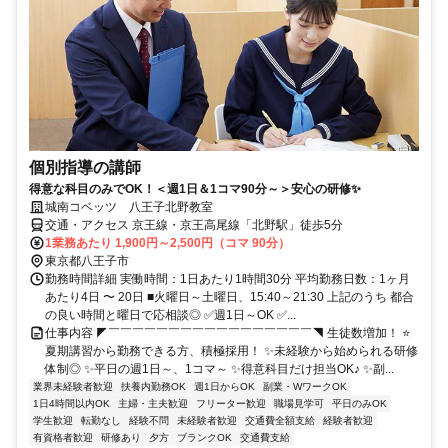
個別指導の講師
得意な科目のみでOK！＜週1日＆1コマ90分～＞安心の研修✨
城南コベッツ 八王子北野教室
交通・アクセス 京王線・京王高尾線「北野駅」徒歩5分
1業務あたり 1,900円～2,500円（コマ 90分）
東京都八王子市
勤務時間詳細 実働時間：1日あたり1時間30分 平均勤務日数：1ヶ月
あたり4日 〜 20日 ■火曜日～土曜日、15:40～21:30 上記のうち 都合
の良い時間と曜日で応相談◎ ✅週1日～OK ✅...
仕事内容 ◤￣￣￣￣￣￣￣￣￣￣￣￣￣￣￣￣￣◥ 生徒数増加！ ⭐
夏期講習から勤務できる方、積極採用！ ✨未経験から始められる研修
体制◎ ✨平日の週1日～、1コマ～ ✨得意科目だけ担当OK♪ ✨副...
業界未経験者歓迎
扶養内勤務OK
週1日からOK
副業・WワークOK
1日4時間以内OK
主婦・主夫歓迎
フリーター歓迎
職場見学可
平日のみOK
学生歓迎
転勤なし
経験不問
未経験者歓迎
交通費全額支給
経験者歓迎
有資格者歓迎
研修あり
夕方
ブランクOK
交通費支給