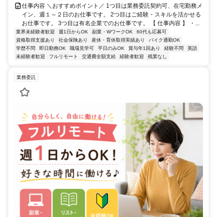
仕事内容 ＼おすすめポイント／ 1つ目は業務委託契約可、在宅勤務メ
イン、週１～２日のお仕事です。 2つ目はご経験・スキルを活かせる
お仕事です。 3つ目は有名企業でのお仕事です。 【 仕事内容 】 ・...
業界未経験者歓迎
週1日からOK
副業・WワークOK
60代も応募可
資格取得支援あり
社会保険あり
産休・育休取得実績あり
バイク通勤OK
学歴不問
即日勤務OK
職場見学可
平日のみOK
賞与年1回あり
経験不問
英語
未経験者歓迎
フルリモート
交通費全額支給
経験者歓迎
残業なし
業務委託