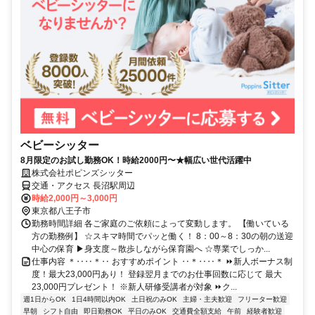
ベビーシッター
8月限定のお試し勤務OK！時給2000円〜★幅広い世代活躍中
株式会社ポピンズシッター
交通・アクセス 長沼駅周辺
時給2,000円～3,000円
東京都八王子市
勤務時間詳細 各ご家庭のご依頼によって変動します。 【働いている
方の勤務例】 ☆スキマ時間でパッと働く！ 8：00～8：30の朝の送迎
中心の保育 ▶身支度～散歩しながら保育園へ ☆専業でしっか...
仕事内容 ＊‥‥＊‥ おすすめポイント ‥＊‥‥＊ ⏩新人ボーナス制
度！最大23,000円あり！ 登録翌月までのお仕事回数に応じて 最大
23,000円プレゼント！ ※新人研修受講者が対象 ⏩ク...
週1日からOK
1日4時間以内OK
土日祝のみOK
主婦・主夫歓迎
フリーター歓迎
早朝
シフト自由
即日勤務OK
平日のみOK
交通費全額支給
午前
経験者歓迎