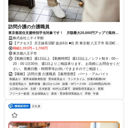
訪問介護の介護職員
東京都居住支援特別手当対象です！ 月額最大20,000円アップで高待
遇！ 週1日～／短時間から働けます ！
株式会社ニチイ学館
【アクセス】 京王線長沼駅 徒歩6分 ■住 所 東京都 八王子市 長沼町
時給1,393円～1,708円
210番地4ｺﾞｰﾊﾁﾊｳｽ105 ■アクセス 京王線長沼駅 徒歩6分
東京都八王子市
【勤務日数】 週1日以上 【勤務時間】 週1日以上／シフト制 8：00～
20：00 1日30分、週1日よりご相談承ります。 お気軽にお問合せくだ
さい。 勤務日数・時間帯等お伺いできますのでご相談く...
【職種】 訪問介護 介護職員 【雇用形態】 パート・アルバイト
制服あり
業界未経験者歓迎
育休延長あり
ランチタイム
扶養内勤務OK
社員登用あり
無料研修
週1日からOK
副業・WワークOK
1日4時間以内OK
土日祝のみOK
主婦・主夫歓迎
60代も応募可
資格取得支援あり
長期
フリーター歓迎
社会保険あり
産休・育休取得実績あり
早朝
午後
正社員