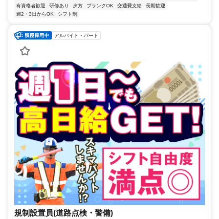
有資格者歓迎
研修あり
夕方
ブランクOK
交通費支給
長期歓迎
週2・3日からOK
シフト制
アルバイト・パート
規制設置員(道路点検・警備)