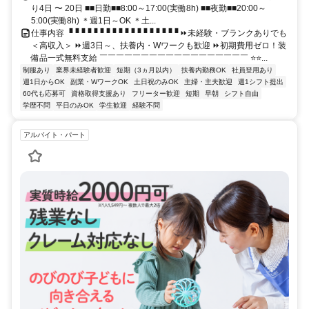
り4日 〜 20日 ■■日勤■■8:00～17:00(実働8h) ■■夜勤■■20:00～
5:00(実働8h) ＊週1日～OK ＊土...
仕事内容 ▝▝▝▝▝▝▝▝▝▝▝▝▝▝▝▝▝▝ ⏩未経験・ブランクありでも
＜高収入＞ ⏩週3日～、扶養内・Wワークも歓迎 ⏩初期費用ゼロ！装
備品一式無料支給 ￣￣￣￣￣￣￣￣￣￣￣￣￣￣￣￣￣￣ ⭐⭐...
制服あり
業界未経験者歓迎
短期（3ヵ月以内）
扶養内勤務OK
社員登用あり
週1日からOK
副業・WワークOK
土日祝のみOK
主婦・主夫歓迎
週1シフト提出
60代も応募可
資格取得支援あり
フリーター歓迎
短期
早朝
シフト自由
学歴不問
平日のみOK
学生歓迎
経験不問
アルバイト・パート