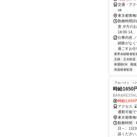
交通・アク
ok
東京都青梅
勤務時間詳細
度 夕方のお
18:00 14...
仕事内容 ／
経験がなく
過ごすお仕事
業界未経験者歓
主婦・主夫歓迎
車通勤OK
職場
有資格者歓迎
アルバイト・パ
時給165
BAR&RESTA
時給1,65
アクセス: ⌛｢小作駅｣東口から徒歩5分 近隣駅の羽村や拝島、河辺、福生などからも
通勤可能で
東京都青梅
勤務時間・曜日
日～、1日
談ください。.