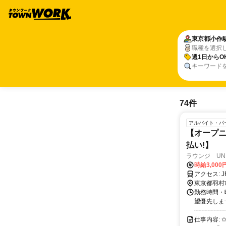
東京都
小作
職種を選択
週1日からO
キーワード
74件
アルバイト・パ
【オープニ
払い!】
ラウンジ UNI
時給3,00
ア
東京都羽村
勤務時間・曜
望優先しま
┈┈┈┈┈┈
仕事内容: