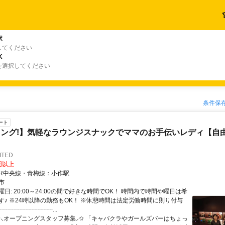
駅
してください
K
を選択してください
条件保
ート
ング!】気軽なラウンジスナックでママのお手伝いレディ【自由
TED
0円以上
クセス: JR中央線・青梅線：小作駅
市
日: 20:00～24:00の間で好きな時間でOK！ 時間内で時間や曜日は希
す♪ ※24時以降の勤務もOK！ ※休憩時間は法定労働時間に則り付与
┈┈┈┈┈┈┈┈...
 ✩⸜オープニングスタッフ募集⸝✩ 「キャバクラやガールズバーはちょっ