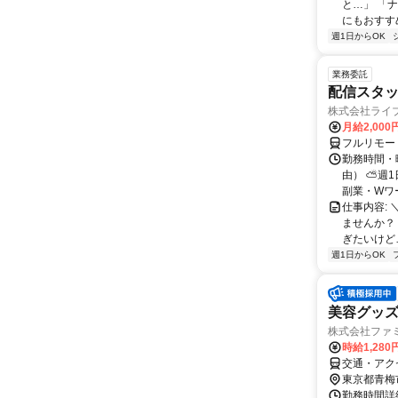
と…」 「
にもおすすめ
週1日からOK
業務委託
配信スタッ
株式会社ライ
月給2,000
フルリモー
勤務時間・
由） ⛅週1
副業・Wワ
仕事内容: 
ませんか？
ぎたいけど…
週1日からOK
美容グッ
株式会社ファミ
時給1,280
交通・アクセ
東京都青梅
勤務時間詳細 