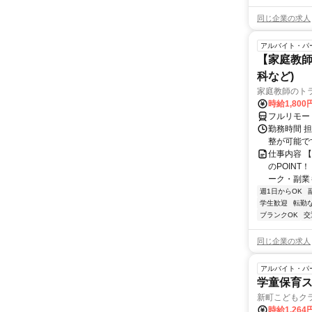
同じ企業の求人
アルバイト・パ
【家庭教師
科など)
家庭教師のト
時給1,800
フルリモー
勤務時間 
整が可能で
仕事内容 
のPOINT
ーク・副業も
週1日からOK
学生歓迎
転勤
ブランクOK
交
同じ企業の求人
アルバイト・パ
学童保育ス
新町こどもク
時給1,264