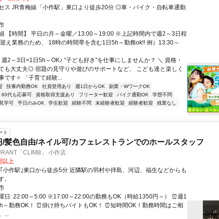
セス JR青梅線「小作駅」東口より徒歩20分 ◎車・バイク・自転車通勤
市
 【時間】 平日の月～金曜／13:00～19:00 ※上記時間内で週2～3日程
迎え業務のため、 18時の時間帯を含む1日5h～勤務ok!! 例）13:30～
 週2～3日×1日5h～OK♪ “子ども好き”を仕事にしませんか？ ＼ 資格・
ても大丈夫◎ 宿題の見守りや遊びのサポートなど、 こども達と楽しく
です✧ 「子育て経験...
迎
扶養内勤務OK
社員登用あり
週1日からOK
副業・WワークOK
60代も応募可
資格取得支援あり
フリーター歓迎
バイク通勤OK
学歴不問
見学可
平日のみOK
学生歓迎
経験不問
未経験者歓迎
経験者歓迎
残業なし
ート
0円/髪色自由/ネイル可/カフェレストランでのホールスタッフ
URANT「CLIMB」 小作店
0円以上
す。
市
: 22:00～5:00 ※17:00～22:00の勤務もOK（時給1350円～） ⏰週1
3h～勤務OK！ ⏰掛け持ちバイトもOK！ ⏰短時間OK！勤務時間はご相
..