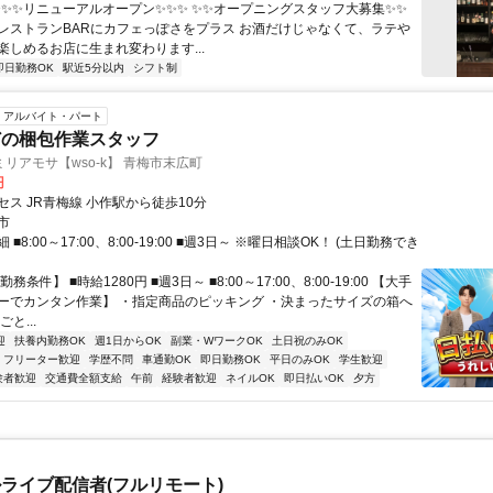
 ✨✨✨リニューアルオープン✨✨✨ ✨✨オープニングスタッフ大募集✨✨
レストランBARにカフェっぽさをプラス お酒だけじゃなくて、ラテや
楽しめるお店に生まれ変わります...
即日勤務OK
駅近5分以内
シフト制
アルバイト・パート
どの梱包作業スタッフ
リアモサ【wso-k】 青梅市末広町
円
ス JR青梅線 小作駅から徒歩10分
市
■8:00～17:00、8:00-19:00 ■週3日～ ※曜日相談OK！ (土日勤務でき
務条件】 ■時給1280円 ■週3日～ ■8:00～17:00、8:00-19:00 【大手
ーでカンタン作業】 ・指定商品のピッキング ・決まったサイズの箱へ
と...
迎
扶養内勤務OK
週1日からOK
副業・WワークOK
土日祝のみOK
フリーター歓迎
学歴不問
車通勤OK
即日勤務OK
平日のみOK
学生歓迎
験者歓迎
交通費全額支給
午前
経験者歓迎
ネイルOK
即日払いOK
夕方
ライブ配信者(フルリモート)