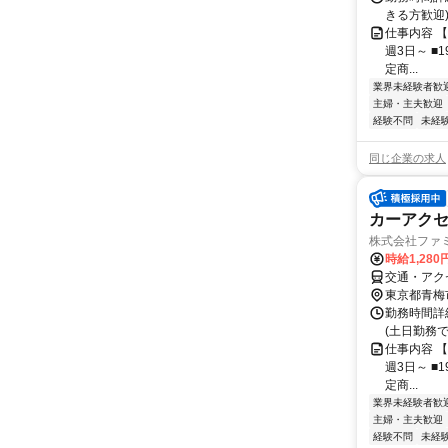
きる方歓迎
仕事内容 【
週3日～ ■1
定商...
業界未経験者歓
主婦・主夫歓迎
経験不問
未経
同じ企業の求人
カーアク
株式会社ファミ
時給1,280
交通・アクセ
東京都青梅
勤務時間詳細 
(土日勤務
仕事内容 【
週3日～ ■1
定商...
業界未経験者歓
主婦・主夫歓迎
経験不問
未経