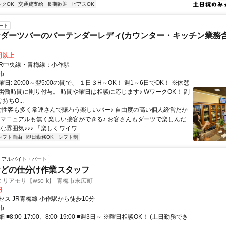
ンクOK
交通費支給
長期歓迎
ピアスOK
ート
ダーツバーのバーテンダーレディ(カウンター・キッチン業務含
0円以上
クセス: JR中央線・青梅線：小作駅
市
日: 20:00～翌5:00の間で、 １日３H～OK！ 週1～6日でOK！ ※休憩
労働時間に則り付与。 時間や曜日は相談に応じます♪ WワークOK！ 副
持ちO...
 女性客も多く常連さんで賑わう楽しいバー♪ 自由度の高い個人経営だか
なマニュアルも無く楽しい接客ができる♪ お客さんもダーツで楽しんだ
な雰囲気♪♪♪ 「楽しくワイワ...
シフト自由
即日勤務OK
シフト制
アルバイト・パート
などの仕分け作業スタッフ
リアモサ【wso-k】 青梅市末広町
円
ス JR青梅線 小作駅から徒歩10分
市
■8:00-17:00、8:00-19:00 ■週3日～ ※曜日相談OK！ (土日勤務でき