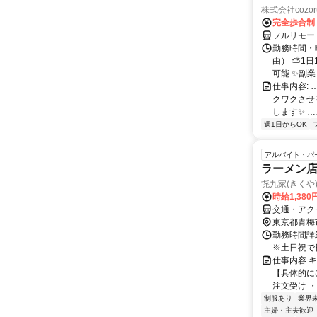
株式会社cozor
完全歩合制
フルリモー
勤務時間・
由） ⛅1
可能 ✨副
仕事内容:
クワクさせ
します✨ …
週1日からOK
アルバイト・パ
ラーメン
㐂九家(きくや
時給1,38
交通・アク
東京都青梅
勤務時間詳細
※土日祝で
仕事内容 
【具体的に
注文受け ・
制服あり
業界
主婦・主夫歓迎