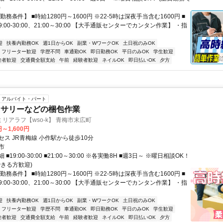
)
勤務条件】 ■時給1280円～1600円 ※22-5時は深夜手当含む1600円 ■
9:00-30:00、21:00～30:00 【大手通販センターでカンタン作業】 ・指
迎
扶養内勤務OK
週1日からOK
副業・WワークOK
土日祝のみOK
フリーター歓迎
学歴不問
車通勤OK
即日勤務OK
平日のみOK
学生歓迎
験者歓迎
交通費全額支給
午前
経験者歓迎
ネイルOK
即日払いOK
夕方
アルバイト・パート
セサリーなどの梱包作業
リアラフ【wso-k】 青梅市末広町
円～1,600円
ス JR青梅線 小作駅から徒歩10分
市
■19:00-30:00 ■21:00～30:00 ※各実働8H ■週3日～ ※曜日相談OK！
できる方歓迎)
勤務条件】 ■時給1280円～1600円 ※22-5時は深夜手当含む1600円 ■
9:00-30:00、21:00～30:00 【大手通販センターでカンタン作業】 ・指
迎
扶養内勤務OK
週1日からOK
副業・WワークOK
土日祝のみOK
フリーター歓迎
学歴不問
車通勤OK
即日勤務OK
平日のみOK
学生歓迎
験者歓迎
交通費全額支給
午前
経験者歓迎
ネイルOK
即日払いOK
夕方