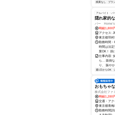
残業なし
ブラ
アルバイト・パ
隠れ家的な
バー Home’s
時給1,80
ア
東京都羽村
勤務時間・曜
時間は法定
業OK！ 掛け
仕事内容:
ら… 面倒
り、 賑やか
週1日からOK
おもちゃ
株式会社ファミ
時給1,280
交通・アクセ
東京都青梅
勤務時間詳細 