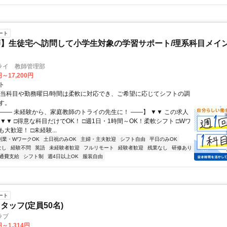
ート
】生徒宅へ訪問して小学生対象の学習サポート/理系科目メイン
ライ 教師管理部
円～17,200円
ト
担当科目や勤務曜日/時間は柔軟に対応でき、ご希望に応じてシフトの調
す。
【―― 未経験から、家庭教師のトライの先生に！ ――】 ▼▼ この求人
！ ▼▼ □得意な科目だけでOK！ □週1日・1時間～OK！柔軟シフト □Wワ
大歓迎！ □未経験...
副業・WワークOK
土日祝のみOK
主婦・主夫歓迎
シフト自由
平日のみOK
なし
経験不問
英語
未経験者歓迎
フルリモート
経験者歓迎
残業なし
研修あり
通費支給
シフト制
週4日以上OK
服装自由
ート
タッフ(定員50名)
ラブ
円～1,314円