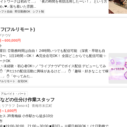
ナイトワークは初めて…」 「夜の時間を有効活用したーい！」 という方
⸜❤︎⸝ 落ち着いた雰囲...
シフト自由
即日勤務OK
シフト制
フ(フルリモート)
ブナウV
円～600,000円
ト
曜日: ⏰勤務時間は自由！ 24時間いつでも配信可能 （深夜・早朝も自
日〜、1日1時間～OK！ ⛺完全在宅OK！ 全国どこからでも配信可能 ✨
ークOK
＼✨未経験・初心者OK✨／ "ライブナウV"でボイス配信 デビューしてみ
 ✋「声だけの配信活動に興味があるけど…」 ✋「趣味・好きなことで稼
」 ✋「やってみた...
フルリモート
在宅OK
アルバイト・パート
ズなどの仕分け作業スタッフ
リアラフ【wso-k】 青梅市末広町
円～1,600円
ス JR青梅線 小作駅から徒歩10分
市
■19:00-30:00、21:00～30:00 ■週3日～ ※曜日相談OK！ (土日勤務で