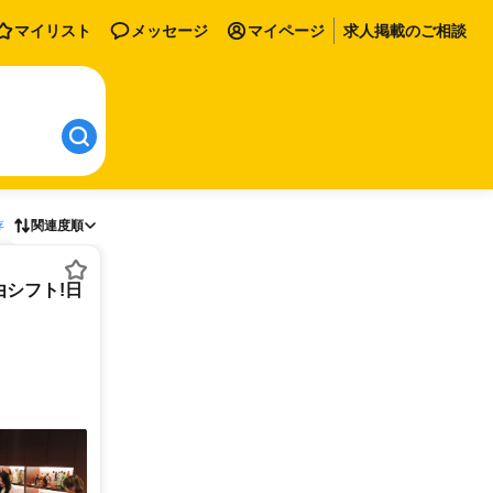
マイリスト
メッセージ
マイページ
求人掲載のご相談
存
関連度順
シフト!日