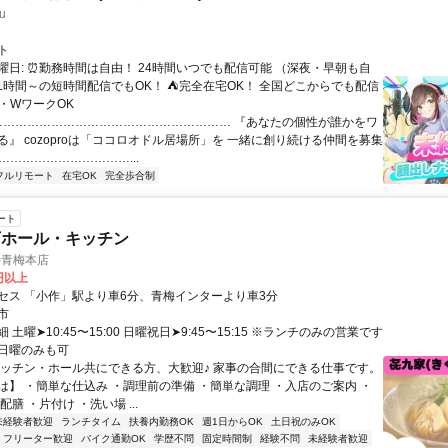
u
ト
曜日: ⏰勤務時間は自由！ 24時間いつでも配信可能 （深夜・早朝も自
日1時間～の短時間配信でもOK！ ⛺完全在宅OK！ 全国どこからでも配信
業・WワークOK
 …………………………………………………… 『あなたの個性が誰かをワ
る』 cozoproは「ココロオドル居場所」を 一緒に創り続ける仲間を募集
……………………………...
フルリモート
在宅OK
完全歩合制
ート
店ホール・キッチン
)青梅本店
0円以上
セス 「小作」駅より車6分、青梅インターより車3分
市
 土曜➤10:45〜15:00 日曜祝日➤9:45〜15:15 ※ランチのみの営業です
日曜のみも可
キッチン・ホール共にできる方、大歓迎♪ 家事の合間にできる仕事です。
は】 ・簡単な仕込み ・調理前の準備 ・簡単な調理 ・入店のご案内 ・
配膳 ・片付け ・洗い場 ...
未経験者歓迎
ランチタイム
扶養内勤務OK
週1日からOK
土日祝のみOK
フリーター歓迎
バイク通勤OK
学歴不問
固定時間制
経験不問
未経験者歓迎