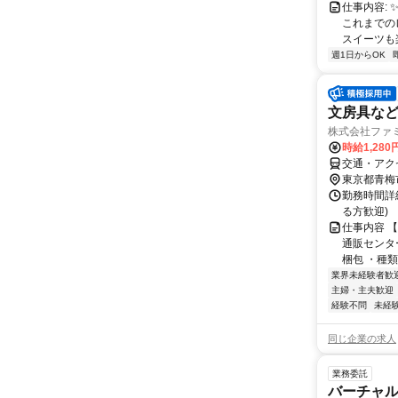
仕事内容:
これまでの
スイーツも
週1日からOK
文房具な
株式会社ファミ
時給1,280
交通・アクセ
東京都青梅
勤務時間詳細 
る方歓迎)
仕事内容 【勤
通販センタ
梱包 ・種類ご
業界未経験者歓
主婦・主夫歓迎
経験不問
未経
同じ企業の求人
業務委託
バーチャル