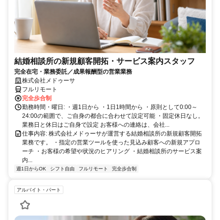
結婚相談所の新規顧客開拓・サービス案内スタッフ
完全在宅・業務委託／成果報酬型の営業業務
株式会社メドゥーサ
フルリモート
完全歩合制
勤務時間・曜日: ・週1日から ・1日1時間から ・原則として0:00～
24:00の範囲で、ご自身の都合に合わせて設定可能 ・固定休日なし。
業務日と休日はご自身で設定 お客様への連絡は、会社...
仕事内容: 株式会社メドゥーサが運営する結婚相談所の新規顧客開拓
業務です。 ・指定の営業ツールを使った見込み顧客への新規アプロ
ーチ ・お客様の希望や状況のヒアリング ・結婚相談所のサービス案
内...
週1日からOK
シフト自由
フルリモート
完全歩合制
アルバイト・パート