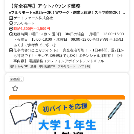
【完全在宅】アウトバウンド業務
⭐️フルリモート⭐️週2h〜OK！Wワーク・副業大歓迎！スキマ時間OK！
※PC必須
ゲートファーム株式会社
フルリモート
時給1,300円～1,500円
勤務時間・曜日: ＜例＞ 週3日 3h/日の場合 ・月曜日 13:00~16:00
・火曜日 15:00~18:00 ・木曜日 09:00~12:00 合計9h/週 ※上記は
あくまで参考例でございま...
仕事内容: \\ここがポイント// ・完全在宅可能！ ・1日4時間、週2日か
ら可能です!! ・テレアポ未経験でもOK！ポテンシャル採用有！ 【仕
事内容】 電話業務（テレフォンアポイントメント※フル...
週1日からOK
急募
即日勤務OK
フルリモート
シフト制
業務委託