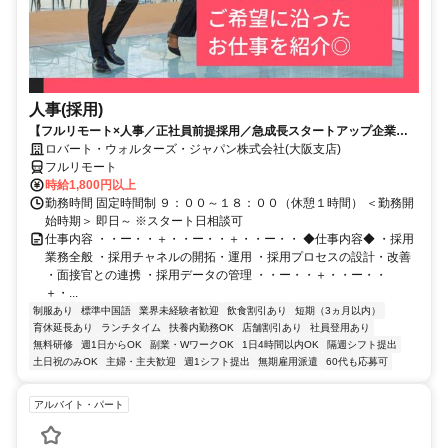
人事(採用)
【フルリモート×人事／正社員前提採用／急成長スタートアップ企業／
英語】Robert Walters
ロバート・ウォルターズ・ジャパン株式会社(大阪支店)
フルリモート
時給1,800円以上
勤務時間 固定時間制 ９：００～１８：００（休憩１時間） ＜勤務開
始時期＞ 即日～ ※スタート日相談可
仕事内容 ・・ー・・＋・・ー・・＋・・ー・・ ◆仕事内容◆ ・採用
業務全般 ・採用チャネルの開拓・運用 ・採用プロセスの設計・改善
・面接官との連携 ・採用データの管理 ・・ー・・＋・・ー・・
＋・...
制服あり
標準中国語
業界未経験者歓迎
飲食割引あり
短期（3ヵ月以内）
育休延長あり
ランチタイム
扶養内勤務OK
店舗割引あり
社員登用あり
無料研修
週1日からOK
副業・WワークOK
1日4時間以内OK
隔週シフト提出
土日祝のみOK
主婦・主夫歓迎
週1シフト提出
無期雇用派遣
60代も応募可
アルバイト・パート