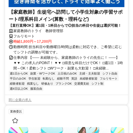
【家庭教師】生徒宅へ訪問して小学生対象の学習サポ
ート/理系科目メイン(算数・理科など)
【直行直帰OK】週1回・1科目からで◎担当の科目や生徒は選択可能！
家庭教師のトライ 教師管理部
フルリモート
時給1,800円～17,200円
勤務時間 担当科目や勤務曜日/時間は柔軟に対応でき、ご希望に応じ
てシフトの調整が可能です。
仕事内容 【―― 未経験から、家庭教師のトライの先生に！ ――】
▼▼ この求人のPOINT！ ▼▼ □得意な科目だけでOK！ □週1日・1時
間～OK！柔軟シフト □Wワーク・副業も大歓迎！ □未経験...
週1日からOK
副業・WワークOK
土日祝のみOK
主婦・主夫歓迎
シフト自由
平日のみOK
学生歓迎
転勤なし
経験不問
英語
未経験者歓迎
フルリモート
経験者歓迎
残業なし
研修あり
ブランクOK
交通費支給
シフト制
週4日以上OK
服装自由
同じ企業の求人
業務委託