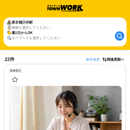
東京都
川井駅
職種を選択してください
週1日からOK
キーワードを選択してください
22件
条件保存
関連度順
業務委託