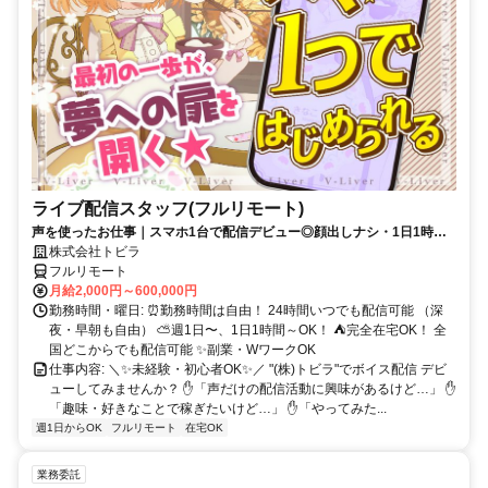
ライブ配信スタッフ(フルリモート)
声を使ったお仕事｜スマホ1台で配信デビュー◎顔出しナシ・1日1時間
～OK♪
株式会社トビラ
フルリモート
月給2,000円～600,000円
勤務時間・曜日: ⏰勤務時間は自由！ 24時間いつでも配信可能 （深
夜・早朝も自由） ⛅週1日〜、1日1時間～OK！ ⛺完全在宅OK！ 全
国どこからでも配信可能 ✨副業・WワークOK
仕事内容: ＼✨未経験・初心者OK✨／ "(株)トビラ"でボイス配信 デビ
ューしてみませんか？ ✋「声だけの配信活動に興味があるけど…」 ✋
「趣味・好きなことで稼ぎたいけど…」 ✋「やってみた...
週1日からOK
フルリモート
在宅OK
業務委託