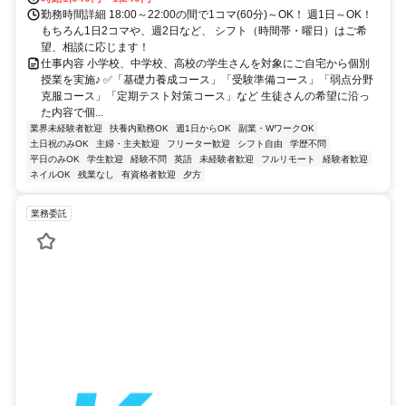
勤務時間詳細 18:00～22:00の間で1コマ(60分)～OK！ 週1日～OK！
もちろん1日2コマや、週2日など、 シフト（時間帯・曜日）はご希
望、相談に応じます！
仕事内容 小学校、中学校、高校の学生さんを対象にご自宅から個別
授業を実施♪ ✅「基礎力養成コース」「受験準備コース」「弱点分野
克服コース」「定期テスト対策コース」など 生徒さんの希望に沿っ
た内容で個...
業界未経験者歓迎
扶養内勤務OK
週1日からOK
副業・WワークOK
土日祝のみOK
主婦・主夫歓迎
フリーター歓迎
シフト自由
学歴不問
平日のみOK
学生歓迎
経験不問
英語
未経験者歓迎
フルリモート
経験者歓迎
ネイルOK
残業なし
有資格者歓迎
夕方
業務委託