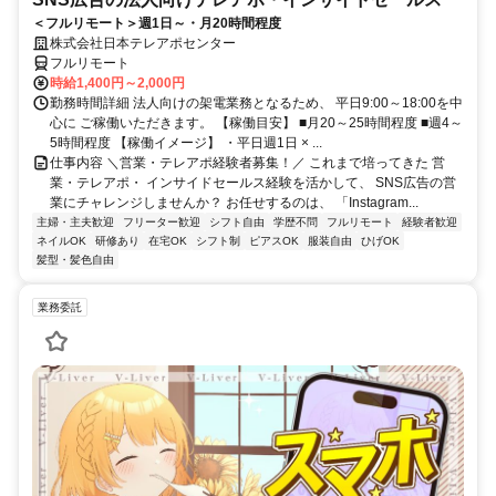
＜フルリモート＞週1日～・月20時間程度
株式会社日本テレアポセンター
フルリモート
時給1,400円～2,000円
勤務時間詳細 法人向けの架電業務となるため、 平日9:00～18:00を中
心に ご稼働いただきます。 【稼働目安】 ■月20～25時間程度 ■週4～
5時間程度 【稼働イメージ】 ・平日週1日 × ...
仕事内容 ＼営業・テレアポ経験者募集！／ これまで培ってきた 営
業・テレアポ・ インサイドセールス経験を活かして、 SNS広告の営
業にチャレンジしませんか？ お任せするのは、 「Instagram...
主婦・主夫歓迎
フリーター歓迎
シフト自由
学歴不問
フルリモート
経験者歓迎
ネイルOK
研修あり
在宅OK
シフト制
ピアスOK
服装自由
ひげOK
髪型・髪色自由
業務委託