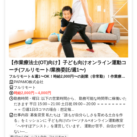
【作業療法士(OT)向け】子ども向けオンライン運動コ
ーチ(フルリモート/業務委託/週1〜)
フルリモート＆週1〜OK！時給2,000円〜の副業（非常勤）！作業療法
士として培ってきた経験を活かしながら、スキマ時間で子どもを支援で
PAPAMO株式会社
きるお仕事です◎
フルリモート
時給2,000円～4,000円
勤務時間・曜日: 以下の営業時間から、 勤務可能な時間帯に稼働いた
だきます 平日 15:00～21:00 土日祝 09:00～20:00 ＝＝＝＝＝＝＝＝
＝＝ ①週1日/3コマの場合：想定報...
仕事内容: 募集背景 私たちは「誰もが自分らしさを育める土台を作
る」をミッションに 子ども向けのパーソナル×オンライン運動教室
「へやすぽアシスト」を運営しています。 運動が苦手、自信が持て
ない—...
週1日からOK
シフト自由
フルリモート