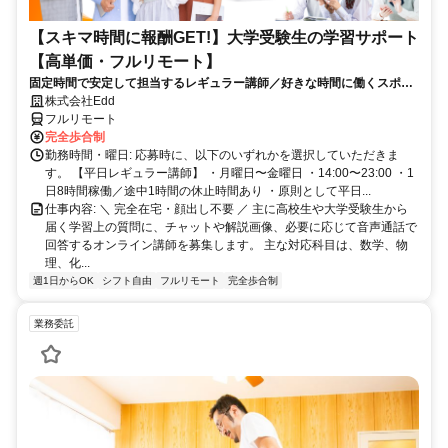
【スキマ時間に報酬GET!】大学受験生の学習サポート
【高単価・フルリモート】
固定時間で安定して担当するレギュラー講師／好きな時間に働くスポッ
ト講師から選べます！
株式会社Edd
フルリモート
完全歩合制
勤務時間・曜日: 応募時に、以下のいずれかを選択していただきま
す。 【平日レギュラー講師】 ・月曜日〜金曜日 ・14:00〜23:00 ・1
日8時間稼働／途中1時間の休止時間あり ・原則として平日...
仕事内容: ＼ 完全在宅・顔出し不要 ／ 主に高校生や大学受験生から
届く学習上の質問に、チャットや解説画像、必要に応じて音声通話で
回答するオンライン講師を募集します。 主な対応科目は、数学、物
理、化...
週1日からOK
シフト自由
フルリモート
完全歩合制
業務委託