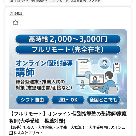
週1日からOK
即日勤務OK
フルリモート
完全歩合制
シフト制
業務委託
【フルリモート】オンライン個別指導塾の塾講師/家庭
教師(大学受験・推薦対策)
【急募】社会人・大学院生・大学生 大歓迎！！大学受験向けのオンラ
イン個別指導塾の講師を募集！完全在宅で、自分のペースに合わせてで
株式会社アリカノ