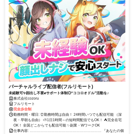
バーチャルライブ配信者(フルリモート)
未経験可✨顔出し不要✊サポート体制◎“ココロオドル”活動を♪
株式会社cozoru
フルリモート
完全歩合制
勤務時間・曜日: ⏰勤務時間は自由！ 24時間いつでも配信可能 （深
夜・早朝も自由） ⛅1日1時間～の短時間配信でもOK！ ⛺完全在宅
OK！ 全国どこからでも配信可能 ✨副業・WワークOK
仕事内容: …………………………………………………… 『あなたの個