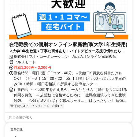
在宅勤務での個別オンライン家庭教師(大学1年生採用)
＜大学1年生歓迎＞丁寧な研修あり！バイトデビュー応援◎慣れたらお
家でラクラクのリモートバイト☆
株式会社ワオ・コーポレーション Axisのオンライン家庭教師
フルリモート
時給1,200円～2,200円
勤務時間・曜日: 週1日1コマ（40分）～勤務OK 得意な科目だけも
OK！ 【月～金】15：30～22：55 【土曜】14：00～22：55 平日の
みOK！時間・曜日応相談 ※所属する指導センタ...
仕事内容: ～・50周年を迎える今、一人ひとりの 可能性を共に広げる
仲間を募集・～ 志望校に合格するために 一生懸命頑張ってきた受験
勉強。 「受験が終わればすぐ忘れちゃう…」 はもったない！ 勉強...
週1日からOK
フルリモート
在宅OK
同じ企業の求人
業務委託