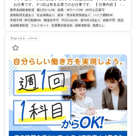
お仕事です。 3つ目は有名企業でのお仕事です。 【 仕事内容 】 ・...
業界未経験者歓迎
週1日からOK
副業・WワークOK
60代も応募可
資格取得支援あり
社会保険あり
産休・育休取得実績あり
バイク通勤OK
学歴不問
即日勤務OK
職場見学可
平日のみOK
賞与年1回あり
経験不問
英語
未経験者歓迎
フルリモート
交通費全額支給
経験者歓迎
残業なし
アルバイト・パート