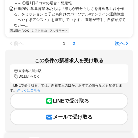
＝＝ ①週1日/3コマの場合：想定報...
仕事内容: 募集背景 私たちは「誰もが自分らしさを育める土台を作
る」をミッションに 子ども向けのパーソナル×オンライン運動教室
「へやすぽアシスト」を運営しています。 運動が苦手、自信が持て
ない—...
週1日からOK
シフト自由
フルリモート
前へ
次へ
1
2
この条件の新着求人を受け取る
東京都 / 川井駅
週1日からOK
「LINEで受け取る」では、新着求人のほか、おすすめ情報なども配信しま
す。
詳しくはこちら
LINEで受け取る
メールで受け取る