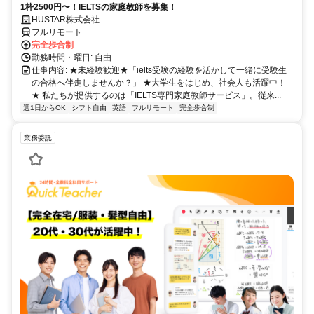
1枠2500円〜！IELTSの家庭教師を募集！
HUSTAR株式会社
フルリモート
完全歩合制
勤務時間・曜日: 自由
仕事内容: ★未経験歓迎★「ielts受験の経験を活かして一緒に受験生
の合格へ伴走しませんか？」 ★大学生をはじめ、社会人も活躍中！
★ 私たちが提供するのは「IELTS専門家庭教師サービス」。従来...
週1日からOK
シフト自由
英語
フルリモート
完全歩合制
業務委託