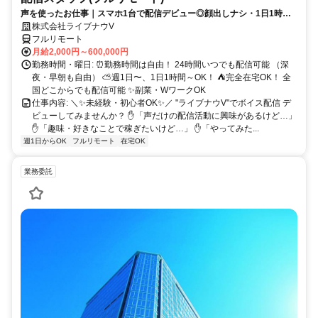
声を使ったお仕事｜スマホ1台で配信デビュー◎顔出しナシ・1日1時間
～OK♪
株式会社ライブナウV
フルリモート
月給2,000円～600,000円
勤務時間・曜日: ⏰勤務時間は自由！ 24時間いつでも配信可能 （深
夜・早朝も自由） ⛅週1日〜、1日1時間～OK！ ⛺完全在宅OK！ 全
国どこからでも配信可能 ✨副業・WワークOK
仕事内容: ＼✨未経験・初心者OK✨／ "ライブナウV"でボイス配信 デ
ビューしてみませんか？ ✋「声だけの配信活動に興味があるけど…」
✋「趣味・好きなことで稼ぎたいけど…」 ✋「やってみた...
週1日からOK
フルリモート
在宅OK
業務委託