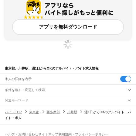
アプリを無料ダウンロード
東京都、川井駅、週1日からOKのアルバイト・バイト求人情報
求人の詳細を表示
条件を追加・変更して検索
市区町村を追加・変更
関連キーワード
完全在宅ワーク 全国
シール貼り 在宅
現在地周辺
ガチャガチャ
犬カフェ
東京都
駅を追加・変更
バイトTOP
東京都
西多摩郡
川井駅
週1日からOKのアルバイト・バ
東京都
すべて
イト・求人
東京23区
すべて
職種を追加・変更
JR東海道本線(東京～熱海)
千代田区
中央区
港区
新宿区
文京区
台東区
墨田区
江東区
品川区
目黒区
大田区
東京駅
新橋駅
品川駅
飲食・フードサービス
世田谷区
渋谷区
中野区
杉並区
豊島区
北区
荒川区
板橋区
練馬区
足立区
葛飾区
特徴を追加・変更
飲食・フードサービス
江戸川区
すべて
ヘルプ・お問い合わせ
サイトマップ
利用規約・プライバシーポリシー
JR山手線