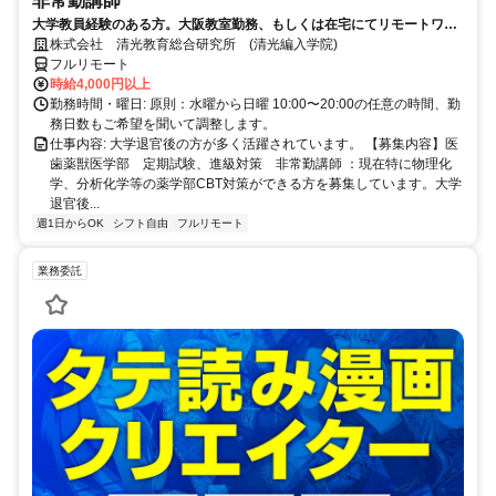
非常勤講師
大学教員経験のある方。大阪教室勤務、もしくは在宅にてリモートワー
ク可能。退官した先生が活躍中。
株式会社 清光教育総合研究所 (清光編入学院)
フルリモート
時給4,000円以上
勤務時間・曜日: 原則：水曜から日曜 10:00〜20:00の任意の時間、勤
務日数もご希望を聞いて調整します。
仕事内容: 大学退官後の方が多く活躍されています。 【募集内容】医
歯薬獣医学部 定期試験、進級対策 非常勤講師 ：現在特に物理化
学、分析化学等の薬学部CBT対策ができる方を募集しています。大学
退官後...
週1日からOK
シフト自由
フルリモート
業務委託