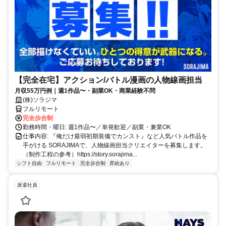
【完全在宅】アクション/バトル漫画の人物線画担当
月収55万円例｜週1作品〜・副業OK・商業経験不問
(株)ソラジマ
フルリモート
完全歩合制
勤務時間・曜日: 週1作品〜／単発歓迎／副業・兼業OK
仕事内容: 『俺だけ最弱初期装備でカンスト』など人気バトル作品を
手がける SORAJIMAで、人物線画担当クリエイターを募集します。
（制作工程の参考）https://story.sorajima...
シフト自由
フルリモート
完全歩合制
昇給あり
派遣社員