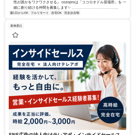
性が誰かをワクワクさせる』 cozoproは「ココロオドル居場所」を 一
緒に創り続ける仲間を募集します✨ ………………………………...
週1日からOK
フルリモート
在宅OK
完全歩合制
業務委託
SNS広告の法人向けテレアポ・インサイドセールス