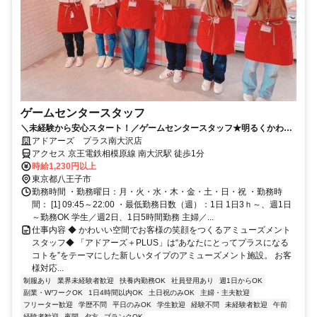
ゲームセンタースタッフ
＼未経験から安心スタート！／ゲームセンタースタッフ★明るくかわい
い空間で楽しく働こう♪
アドアーズ プラス南大沢店
アクセス 京王電鉄相模原線 南大沢駅 徒歩1分
時給1,230円以上
東京都八王子市
勤務時間 ・勤務曜日：月・火・水・木・金・土・日・祝 ・勤務時
間： [1] 09:45～22:00 ・最低勤務日数（週）：1日 1日3ｈ～、週1日
～勤務OK 学生／週2日、1日5時間勤務 主婦／...
仕事内容 ◆ かわいい空間でお客様の笑顔をつくるアミューズメント
スタッフ◆ 「アドアーズ＋PLUS」は“あなたにとってプラスになる
コトを”をテーマにした新しいタイプのアミューズメント施設。 お客
様対応...
制服あり
業界未経験者歓迎
扶養内勤務OK
社員登用あり
週1日からOK
副業・WワークOK
1日4時間以内OK
土日祝のみOK
主婦・主夫歓迎
フリーター歓迎
学歴不問
平日のみOK
学生歓迎
経験不問
未経験者歓迎
午前
経験者歓迎
夜間
夕方
ブランクOK