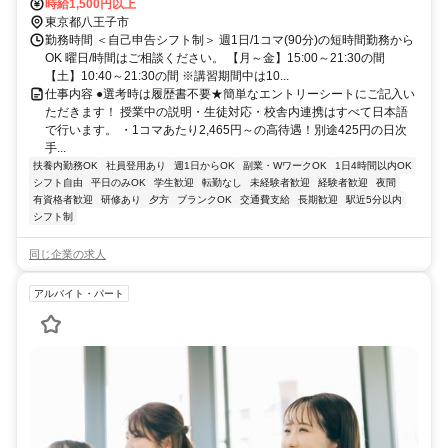
口1徒歩約25分、京王相模原線 京王堀之内徒歩約33分
時給1,500円以上
東京都八王子市
勤務時間 ＜自己申告シフト制＞ 週1日/1コマ(90分)の短時間勤務から
OK 曜日/時間はご相談ください。 【月～金】15:00～21:30の間
【土】10:40～21:30の間 ※講習期間中は10...
仕事内容 ●選考時は履歴書不要★簡単なエントリーシートにご記入い
ただきます！ 授業中の説明・生徒対応・校舎内連携はすべて日本語
で行います。 ・1コマあたり2,465円～の高待遇！別途425円の日次
手...
扶養内勤務OK
社員登用あり
週1日からOK
副業・WワークOK
1日4時間以内OK
シフト自由
平日のみOK
学生歓迎
転勤なし
未経験者歓迎
経験者歓迎
夜間
有資格者歓迎
研修あり
夕方
ブランクOK
交通費支給
長期歓迎
駅近5分以内
シフト制
同じ企業の求人
アルバイト・パート