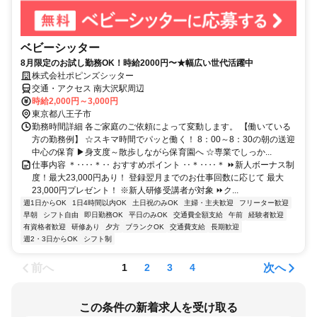
ベビーシッター
8月限定のお試し勤務OK！時給2000円〜★幅広い世代活躍中
株式会社ポピンズシッター
交通・アクセス 南大沢駅周辺
時給2,000円～3,000円
東京都八王子市
勤務時間詳細 各ご家庭のご依頼によって変動します。 【働いている
方の勤務例】 ☆スキマ時間でパッと働く！ 8：00～8：30の朝の送迎
中心の保育 ▶身支度～散歩しながら保育園へ ☆専業でしっか...
仕事内容 ＊‥‥＊‥ おすすめポイント ‥＊‥‥＊ ⏩新人ボーナス制
度！最大23,000円あり！ 登録翌月までのお仕事回数に応じて 最大
23,000円プレゼント！ ※新人研修受講者が対象 ⏩ク...
週1日からOK
1日4時間以内OK
土日祝のみOK
主婦・主夫歓迎
フリーター歓迎
早朝
シフト自由
即日勤務OK
平日のみOK
交通費全額支給
午前
経験者歓迎
有資格者歓迎
研修あり
夕方
ブランクOK
交通費支給
長期歓迎
週2・3日からOK
シフト制
前へ
次へ
1
2
3
4
この条件の新着求人を受け取る