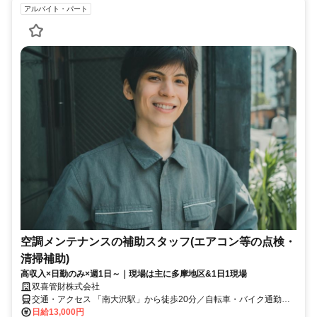
アルバイト・パート
空調メンテナンスの補助スタッフ(エアコン等の点検・
清掃補助)
高収入×日勤のみ×週1日～｜現場は主に多摩地区&1日1現場
双喜管財株式会社
交通・アクセス 「南大沢駅」から徒歩20分／自転車・バイク通勤
OK（事前申告で車通勤可）
日給13,000円