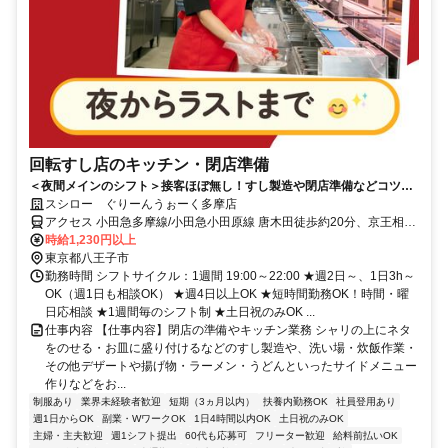
回転すし店のキッチン・閉店準備
＜夜間メインのシフト＞接客ほぼ無し！すし製造や閉店準備などコツコ
ツ働ける
スシロー ぐりーんうぉーく多摩店
アクセス 小田急多摩線/小田急小田原線 唐木田徒歩約20分、京王相模
原線 京王堀之内徒歩約25分、京王相模原線 南大沢徒歩約37分
時給1,230円以上
東京都八王子市
勤務時間 シフトサイクル：1週間 19:00～22:00 ★週2日～、1日3h～
OK（週1日も相談OK） ★週4日以上OK ★短時間勤務OK！時間・曜
日応相談 ★1週間毎のシフト制 ★土日祝のみOK ...
仕事内容 【仕事内容】閉店の準備やキッチン業務 シャリの上にネタ
をのせる・お皿に盛り付けるなどのすし製造や、洗い場・炊飯作業・
その他デザートや揚げ物・ラーメン・うどんといったサイドメニュー
作りなどをお...
制服あり
業界未経験者歓迎
短期（3ヵ月以内）
扶養内勤務OK
社員登用あり
週1日からOK
副業・WワークOK
1日4時間以内OK
土日祝のみOK
主婦・主夫歓迎
週1シフト提出
60代も応募可
フリーター歓迎
給料前払いOK