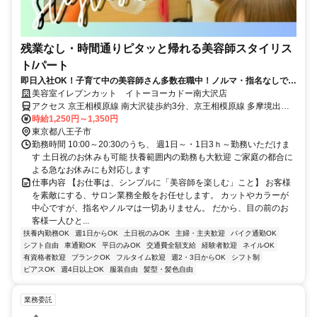
残業なし・時間通りピタッと帰れる美容師スタイリス
ト/パート
即日入社OK！子育て中の美容師さん多数在職中！ノルマ・指名なしで安
心して働けます！スキマ時間を有効に使いませんか？
美容室イレブンカット イトーヨーカドー南大沢店
アクセス 京王相模原線 南大沢徒歩約3分、京王相模原線 多摩境出入
口1徒歩約27分、京王相模原線 京王堀之内徒歩約35分
時給1,250円～1,350円
東京都八王子市
勤務時間 10:00～20:30のうち、 週1日～・1日3ｈ～勤務いただけま
す 土日祝のお休みも可能 扶養範囲内の勤務も大歓迎 ご家庭の都合に
よる急なお休みにも対応します
仕事内容 【お仕事は、シンプルに「美容師を楽しむ」こと】 お客様
を素敵にする、サロン業務全般をお任せします。 カットやカラーが
中心ですが、指名やノルマは一切ありません。 だから、目の前のお
客様一人ひと...
扶養内勤務OK
週1日からOK
土日祝のみOK
主婦・主夫歓迎
バイク通勤OK
シフト自由
車通勤OK
平日のみOK
交通費全額支給
経験者歓迎
ネイルOK
有資格者歓迎
ブランクOK
フルタイム歓迎
週2・3日からOK
シフト制
ピアスOK
週4日以上OK
服装自由
髪型・髪色自由
業務委託