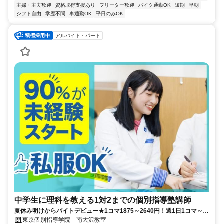
主婦・主夫歓迎
資格取得支援あり
フリーター歓迎
バイク通勤OK
短期
早朝
シフト自由
学歴不問
車通勤OK
平日のみOK
アルバイト・パート
中学生に理科を教える1対2までの個別指導塾講師
夏休み明けからバイトデビュー★1コマ1875～2640円！週1日1コマ～私
服でok◎
東京個別指導学院 南大沢教室