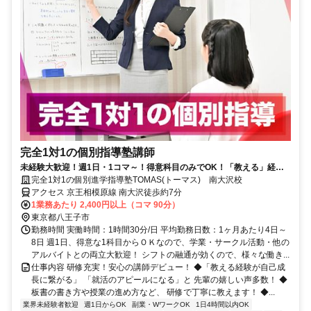
完全1対1の個別指導塾講師
未経験大歓迎！週1日・1コマ～！得意科目のみでOK！「教える」経験
が就活にも役立つと大好評！
完全1対1の個別進学指導塾TOMAS(トーマス) 南大沢校
アクセス 京王相模原線 南大沢徒歩約7分
1業務あたり 2,400円以上（コマ 90分）
東京都八王子市
勤務時間 実働時間：1時間30分/日 平均勤務日数：1ヶ月あたり4日～
8日 週1日、得意な1科目からＯＫなので、学業・サークル活動・他の
アルバイトとの両立大歓迎！ シフトの融通が効くので、様々な働き...
仕事内容 研修充実！安心の講師デビュー！ ◆「教える経験が自己成
長に繋がる」 「就活のアピールになる」と 先輩の嬉しい声多数！ ◆
板書の書き方や授業の進め方など、 研修で丁寧に教えます！ ◆...
業界未経験者歓迎
週1日からOK
副業・WワークOK
1日4時間以内OK