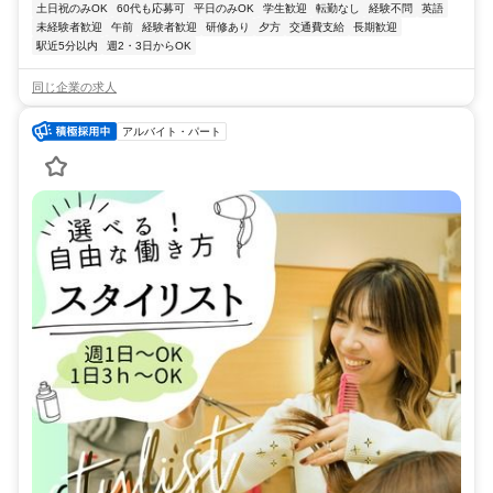
土日祝のみOK
60代も応募可
平日のみOK
学生歓迎
転勤なし
経験不問
英語
未経験者歓迎
午前
経験者歓迎
研修あり
夕方
交通費支給
長期歓迎
駅近5分以内
週2・3日からOK
同じ企業の求人
アルバイト・パート