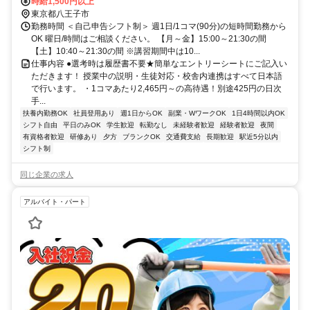
口1徒歩約25分、京王相模原線 京王堀之内徒歩約33分
時給1,500円以上
東京都八王子市
勤務時間 ＜自己申告シフト制＞ 週1日/1コマ(90分)の短時間勤務から
OK 曜日/時間はご相談ください。 【月～金】15:00～21:30の間
【土】10:40～21:30の間 ※講習期間中は10...
仕事内容 ●選考時は履歴書不要★簡単なエントリーシートにご記入い
ただきます！ 授業中の説明・生徒対応・校舎内連携はすべて日本語
で行います。 ・1コマあたり2,465円～の高待遇！別途425円の日次
手...
扶養内勤務OK
社員登用あり
週1日からOK
副業・WワークOK
1日4時間以内OK
シフト自由
平日のみOK
学生歓迎
転勤なし
未経験者歓迎
経験者歓迎
夜間
有資格者歓迎
研修あり
夕方
ブランクOK
交通費支給
長期歓迎
駅近5分以内
シフト制
同じ企業の求人
アルバイト・パート