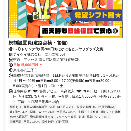
規制設置員(道路点検・警備)
週1～◎ドリンク代1回200円★ほかにもヒンヤリグッズ充実♪
テイケイ株式会社 立川支社[65]
交通・アクセス 南大沢駅周辺/直行直帰OK
日給15,000円以上
東京都八王子市
勤務時間詳細 実働時間：1日あたり8時間 平均勤務日数：1ヶ月あた
り4日 〜 20日 ■■日勤■■8:00～17:00(実働8h) ■■夜勤■■20:00～
5:00(実働8h) ＊週1日～OK ＊土...
仕事内容 ◤◥◤ 警備デビューも高収入 ◥◤◥ ⏩日勤：日給1万3500
円 ┗月収33.75万円～ 可能!! ⏩夜勤：日給1万5000円 ┗月収37.5万円
～ 可能!! ※月25日勤務の場合...
制服あり
業界未経験者歓迎
短期（3ヵ月以内）
扶養内勤務OK
社員登用あり
週1日からOK
副業・WワークOK
土日祝のみOK
主婦・主夫歓迎
週1シフト提出
60代も応募可
資格取得支援あり
フリーター歓迎
短期
早朝
シフト自由
学歴不問
平日のみOK
学生歓迎
経験不問