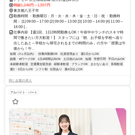
時給1,246円～1,557円
東京都八王子市
勤務時間 ・勤務曜日：月・火・水・木・金・土・日・祝 ・勤務時
間： [1] 09:00～17:00 [2] 09:00～13:00 [3] 10:00～14:00 [4] 11:00～
16:00 [...
仕事内容 【週1回、1日2時間勤務もOK！午前中やランチのスキマ時
間で働きたい方大歓迎！】 スタッフには「朝、お子様を学校へ送り
出したあと～学校から帰宅されるまでの時間のみ」の方や「授業は午
後から！午...
短期（3ヵ月以内）
扶養内勤務OK
社員登用あり
週1日からOK
副業・WワークOK
1日4時間以内OK
土日祝のみOK
短期
学歴不問
平日のみOK
未経験者歓迎
交通費全額支給
経験者歓迎
ブランクOK
まかないあり
長期歓迎
週2・3日からOK
シフト制
社割あり
週4日以上OK
同じ企業の求人
アルバイト・パート