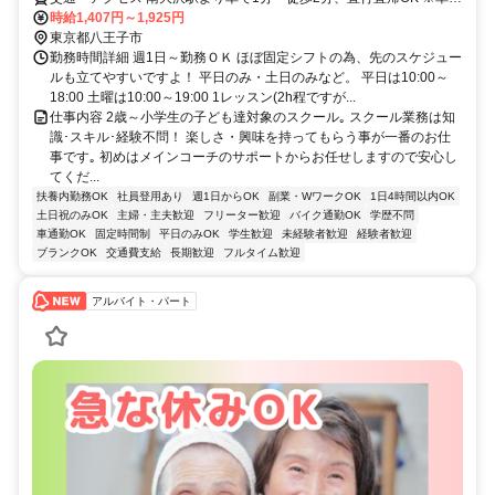
勤OK
時給1,407円～1,925円
東京都八王子市
勤務時間詳細 週1日～勤務ＯＫ ほぼ固定シフトの為、先のスケジュー
ルも立てやすいですよ！ 平日のみ・土日のみなど。 平日は10:00～
18:00 土曜は10:00～19:00 1レッスン(2h程ですが...
仕事内容 2歳～小学生の子ども達対象のスクール｡ スクール業務は知
識･スキル･経験不問！ 楽しさ・興味を持ってもらう事が一番のお仕
事です｡ 初めはメインコーチのサポートからお任せしますので安心し
てくだ...
扶養内勤務OK
社員登用あり
週1日からOK
副業・WワークOK
1日4時間以内OK
土日祝のみOK
主婦・主夫歓迎
フリーター歓迎
バイク通勤OK
学歴不問
車通勤OK
固定時間制
平日のみOK
学生歓迎
未経験者歓迎
経験者歓迎
ブランクOK
交通費支給
長期歓迎
フルタイム歓迎
アルバイト・パート