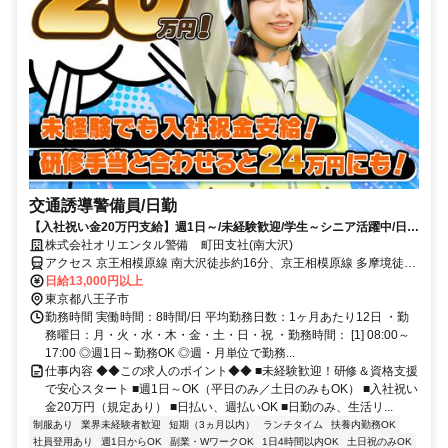
交通誘導警備員/日勤
【入社祝い金20万円支給】週1日～/未経験歓迎/学生～シニア活躍中/日払
い・週払いOK/履歴書不要！
株式会社オリエンタル警備 町田支社(南大沢)
アクセス 京王相模原線 南大沢徒歩約16分、京王相模原線 多摩境徒歩
約33分、京王相模原線 京王堀之内徒歩約35分 (面接地/町田支社)東京
日給13,000円以上
都町田市森野１丁目１３－３ 竹内ビル４Ｆ
東京都八王子市
勤務時間 実働時間：8時間/日 平均勤務日数：1ヶ月あたり12日 ・勤
務曜日：月・火・水・木・金・土・日・祝 ・勤務時間： [1] 08:00～
17:00 ◎週1日～勤務OK ◎週・月単位で勤務...
仕事内容 ◆◆この求人のポイント◆◆ ■未経験歓迎！研修＆資格支援
で安心スタート ■週1日～OK（平日のみ／土日のみもOK） ■入社祝い
金20万円（規定あり） ■日払い、週払いOK ■日勤のみ、生活リ...
制服あり
業界未経験者歓迎
短期（3ヵ月以内）
ランチタイム
扶養内勤務OK
社員登用あり
週1日からOK
副業・WワークOK
1日4時間以内OK
土日祝のみOK