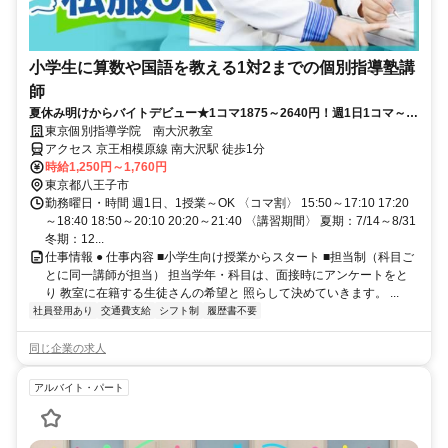
小学生に算数や国語を教える1対2までの個別指導塾講
師
夏休み明けからバイトデビュー★1コマ1875～2640円！週1日1コマ～私
服でok◎
東京個別指導学院 南大沢教室
アクセス 京王相模原線 南大沢駅 徒歩1分
時給1,250円～1,760円
東京都八王子市
勤務曜日・時間 週1日、1授業～OK 〈コマ割〉 15:50～17:10 17:20
～18:40 18:50～20:10 20:20～21:40 〈講習期間〉 夏期：7/14～8/31
冬期：12...
仕事情報 ● 仕事内容 ■小学生向け授業からスタート ■担当制（科目ご
とに同一講師が担当） 担当学年・科目は、面接時にアンケートをと
り 教室に在籍する生徒さんの希望と 照らして決めていきます。 ...
社員登用あり
交通費支給
シフト制
履歴書不要
同じ企業の求人
アルバイト・パート