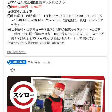
アクセス 京王相模原線 南大沢駅 徒歩1分
時給1,250円～1,760円
東京都八王子市
勤務曜日・時間 週1日、1授業～OK 〈コマ割〉 15:50～17:10 17:20
～18:40 18:50～20:10 20:20～21:40 〈講習期間〉 夏期：7/14～8/31
冬期：12...
仕事情報 ● 仕事内容 ■中学生向け理科の授業からスタート ■担当制
（科目ごとに同一講師が担当） ■大学帰りそのまま先生に！ スーツ不
要！私服のままでOK★ 得意な科目からスタートして 慣れてき...
社員登用あり
交通費支給
シフト制
履歴書不要
同じ企業の求人
アルバイト・パート