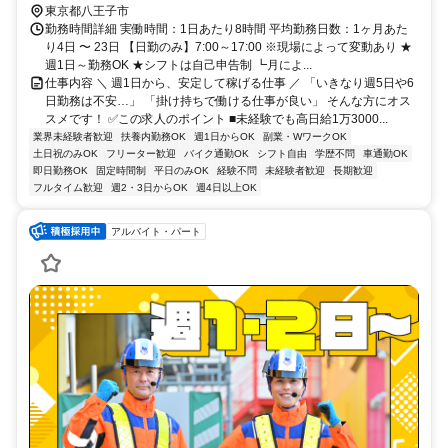
東京都八王子市
勤務時間詳細 実働時間：1日あたり8時間 平均勤務日数：1ヶ月あた
り4日 〜 23日 【日勤のみ】7:00～17:00 ※現場によって変動あり ★
週1日～勤務OK ★シフトは自己申告制 ┗月によ...
仕事内容 ＼ 週1日から、安定して稼げる仕事 ／ 「いきなり週5日や6
日勤務は不安…」 「掛け持ちで働ける仕事が良い」 そんな方にオス
スメです！ ✅この求人のポイント ■未経験でも高日給1万3000...
業界未経験者歓迎
扶養内勤務OK
週1日からOK
副業・WワークOK
土日祝のみOK
フリーター歓迎
バイク通勤OK
シフト自由
学歴不問
車通勤OK
即日勤務OK
固定時間制
平日のみOK
経験不問
未経験者歓迎
長期歓迎
フルタイム歓迎
週2・3日からOK
週4日以上OK
アルバイト・パート