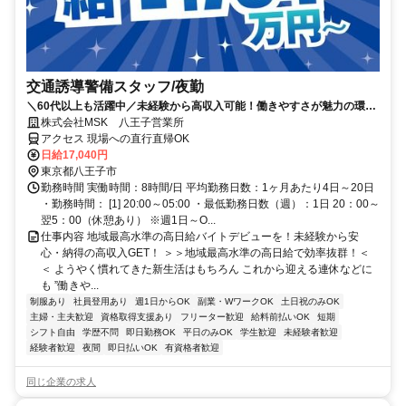
交通誘導警備スタッフ/夜勤
＼60代以上も活躍中／未経験から高収入可能！働きやすさが魅力の環境
で警備員デビューをしませんか！【月収34万円以上可能！日払いも
株式会社MSK 八王子営業所
OK！】勤務3日前迄シフト申請が可能です！週1日～・短期もOK！あな
アクセス 現場への直行直帰OK
たのライフスタイルに合わせてお仕事しませんか！未経験者大歓迎！年
日給17,040円
代幅広く活躍しています。
東京都八王子市
勤務時間 実働時間：8時間/日 平均勤務日数：1ヶ月あたり4日～20日
・勤務時間： [1] 20:00～05:00 ・最低勤務日数（週）：1日 20：00～
翌5：00（休憩あり） ※週1日～O...
仕事内容 地域最高水準の高日給バイトデビューを！未経験から安
心・納得の高収入GET！ ＞＞地域最高水準の高日給で効率抜群！＜
＜ ようやく慣れてきた新生活はもちろん これから迎える連休などに
も ”働きや...
制服あり
社員登用あり
週1日からOK
副業・WワークOK
土日祝のみOK
主婦・主夫歓迎
資格取得支援あり
フリーター歓迎
給料前払いOK
短期
シフト自由
学歴不問
即日勤務OK
平日のみOK
学生歓迎
未経験者歓迎
経験者歓迎
夜間
即日払いOK
有資格者歓迎
同じ企業の求人