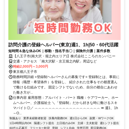
訪問介護の登録ヘルパー(東京)週1、1h|50・60代活躍
短時間＆急な休みOK｜移動・指名手当〇｜保険外介護｜案件多数
【八王子市(南大沢・堀之内エリア)】株式会社こころのカンパニー
交通・アクセス 「南大沢駅・京王堀之内駅」周辺など
時給2,000円～3,000円
東京都八王子市
勤務時間詳細 ⭐登録制ヘルパーさんの募集です⭐ 登録制とは、事前に
情報（職歴・希望条件）を登録し、 紹介された仕事をその都度選ん
で働ける仕組みです。 固定シフトでないため、自分の都合にあわせ
た働き方が...
仕事内容 雇用形態：アルバイト・パート 職種：ケアワーカー、ホー
ムヘルパー、介護福祉士 ＼「登録制」だから好きな時に働けるスキ
マバイト◎／ ︵︵︵︵︵︵︵︵︵︵︵︵︵︵︵︵︵︵︵ ⏩ 週1、1h
～O...
制服あり
業界未経験者歓迎
扶養内勤務OK
週1日からOK
副業・WワークOK
1日4時間以内OK
隔週シフト提出
土日祝のみOK
主婦・主夫歓迎
週1シフト提出
60代も応募可
フリーター歓迎
早朝
シフト自由
学歴不問
即日勤務OK