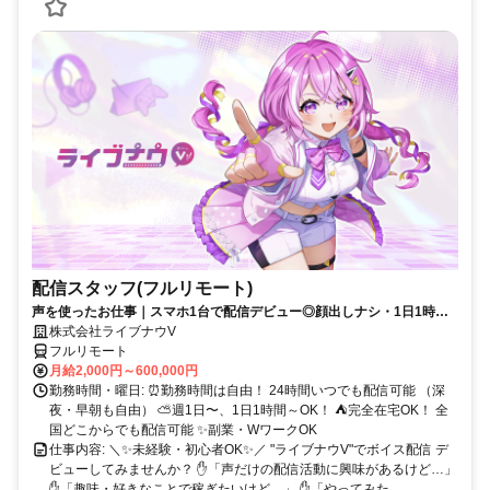
配信スタッフ(フルリモート)
声を使ったお仕事｜スマホ1台で配信デビュー◎顔出しナシ・1日1時間
～OK♪
株式会社ライブナウV
フルリモート
月給2,000円～600,000円
勤務時間・曜日: ⏰勤務時間は自由！ 24時間いつでも配信可能 （深
夜・早朝も自由） ⛅週1日〜、1日1時間～OK！ ⛺完全在宅OK！ 全
国どこからでも配信可能 ✨副業・WワークOK
仕事内容: ＼✨未経験・初心者OK✨／ "ライブナウV"でボイス配信 デ
ビューしてみませんか？ ✋「声だけの配信活動に興味があるけど…」
✋「趣味・好きなことで稼ぎたいけど…」 ✋「やってみた...