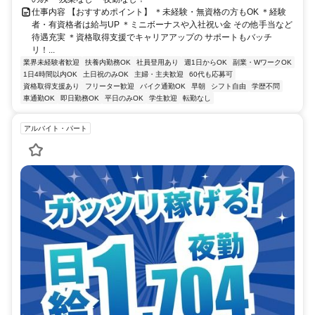
仕事内容 【おすすめポイント】 ＊未経験・無資格の方もOK ＊経験
者・有資格者は給与UP ＊ミニボーナスや入社祝い金 その他手当など
待遇充実 ＊資格取得支援でキャリアアップの サポートもバッチ
リ！...
業界未経験者歓迎
扶養内勤務OK
社員登用あり
週1日からOK
副業・WワークOK
1日4時間以内OK
土日祝のみOK
主婦・主夫歓迎
60代も応募可
資格取得支援あり
フリーター歓迎
バイク通勤OK
早朝
シフト自由
学歴不問
車通勤OK
即日勤務OK
平日のみOK
学生歓迎
転勤なし
アルバイト・パート