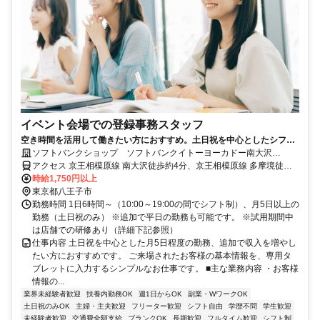
イベント会場での登録事務スタッフ
空き時間を活用して働きたい方におすすめ。土日祝を中心としたシフト
のアルバイトです。ライフスタイルに合わせて勤務でき、収入アップも
ソフトバンクショップ ソフトバンクイトーヨーカドー南大沢
目指せます。
「151614F」
アクセス 京王相模原線 南大沢徒歩約4分、京王相模原線 多摩境徒歩
約30分、京王相模原線 京王堀之内徒歩約34分
時給1,750円以上
東京都八王子市
勤務時間 1日6時間～（10:00～19:00の間でシフト制）、月5日以上の
勤務（土日祝のみ） ※追加で平日の勤務も可能です。 ※試用期間中
は店舗での研修あり（詳細下記参照）
仕事内容 土日祝を中心とした月5日程度の勤務、追加で収入を増やし
たい方におすすめです。 ご来場されたお客様の基本情報を、専用タ
ブレットに入力するシンプルなお仕事です。 ■主な業務内容 ・お客様
情報の...
業界未経験者歓迎
扶養内勤務OK
週1日からOK
副業・WワークOK
土日祝のみOK
主婦・主夫歓迎
フリーター歓迎
シフト自由
学歴不問
学生歓迎
未経験者歓迎
交通費全額支給
ブランクOK
長期歓迎
フルタイム歓迎
シフト制