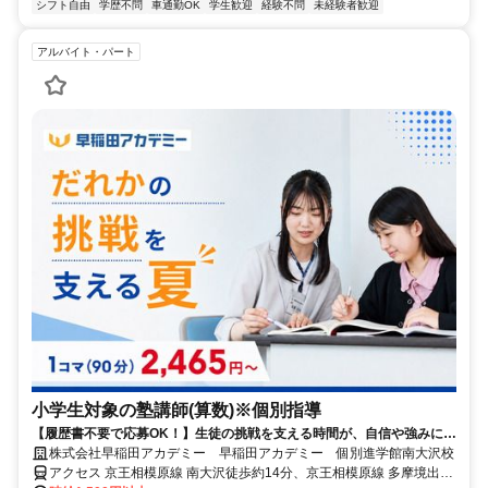
シフト自由
学歴不問
車通勤OK
学生歓迎
経験不問
未経験者歓迎
アルバイト・パート
小学生対象の塾講師(算数)※個別指導
【履歴書不要で応募OK！】生徒の挑戦を支える時間が、自信や強みに繋
がる仕事です
株式会社早稲田アカデミー 早稲田アカデミー 個別進学館南大沢校
アクセス 京王相模原線 南大沢徒歩約14分、京王相模原線 多摩境出入