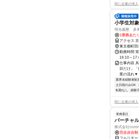
同じ企業の求人
小学生対
明光義塾 多摩境
1業務あたり 
アクセス 
東京都町田
勤務時間 実
16:10～17:
仕事内容 
目だけ」「
業の流れ▼ 
業界未経験者歓
土日祝のみOK
転勤なし
経験
同じ企業の求人
業務委託
バーチャル
株式会社cozor
完全歩合制
フルリモー