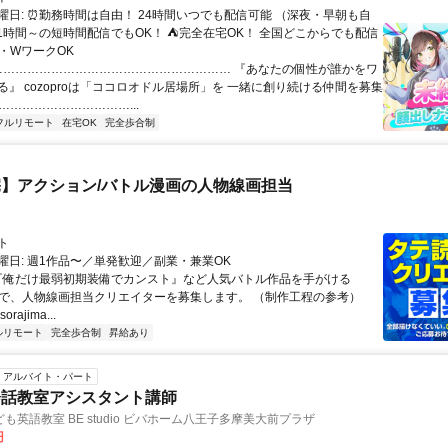
曜日: ⏰勤務時間は自由！ 24時間いつでも配信可能 （深夜・早朝も自
日1時間～の短時間配信でもOK！ ⛺完全在宅OK！ 全国どこからでも配信
業・WワークOK
 …………………………………………………… 『あなたの個性が誰かをワ
る』 cozoproは「ココロオドル居場所」を 一緒に創り続ける仲間を募集
……………………………...
フルリモート
在宅OK
完全歩合制
】アクション/バトル漫画の人物線画担当
ト
曜日: 週1作品〜／単発歓迎／副業・兼業OK
 『俺だけ最弱初期装備でカンスト』など人気バトル作品を手がける
IMAで、人物線画担当クリエイターを募集します。 （制作工程の参考）
.sorajima...
ルリモート
完全歩合制
昇給あり
アルバイト・パート
会話教室アシスタント講師
も英語教室 BE studio ビバホーム八王子多摩美大前プラザ
円