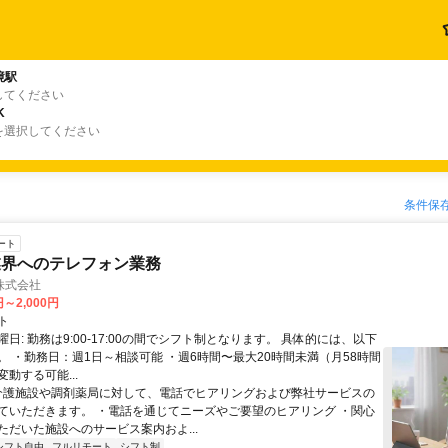
境駅
してください
K
を選択してください
条件保
ート
業界へのテレフォン業務
株式会社
円～2,000円
ト
日: 勤務は9:00-17:00の間でシフト制となります。 具体的には、以下
。 ・勤務日：週1日～相談可能 ・週6時間〜最大20時間未満（月58時間
動する可能...
 介護施設や調剤薬局に対して、電話でヒアリングおよび弊社サービスの
ていただきます。 ・電話を通じてニーズやご要望のヒアリング ・関心
ただいた施設へのサービス案内およ...
シフト自由
フルリモート
シフト制