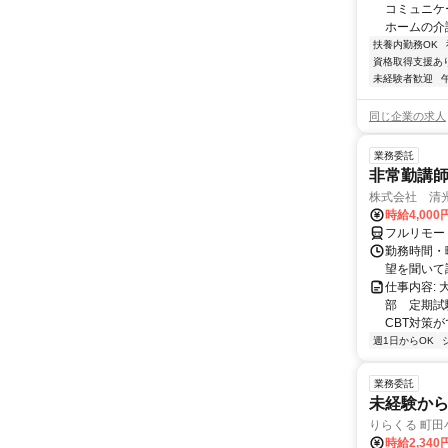
コミュニケ
ホームの介護
扶養内勤務OK
資格取得支援あ
未経験者歓迎
同じ企業の求人
業務委託
非常勤講
株式会社 清
時給4,00
フルリモー
勤務時間・曜
望を聞いて
仕事内容:
部 定期試
CBT対策
週1日からOK
業務委託
未経験から
りらくる 町田
時給2,340