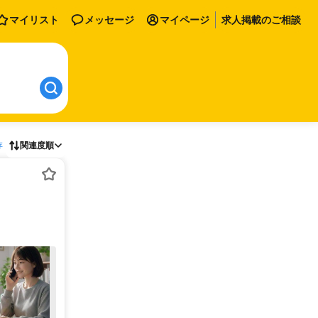
マイリスト
メッセージ
マイページ
求人掲載のご相談
存
関連度順