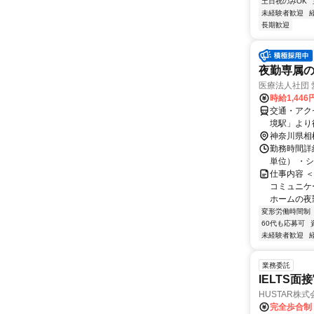
土日祝のみOK
未経験者歓迎
長期歓迎
夜勤専属
医療法人社団
時給1,44
交通・アク
境駅」より徒
神奈川県相
勤務時間詳
単位） ・シ
仕事内容 
コミュニケ
ホームの夜勤
変形労働時間制
60代も応募可
未経験者歓迎
業務委託
IELTS面接
HUSTAR株式
完全歩合制