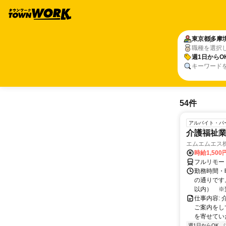
東京都
多摩
職種を選択
週1日からO
キーワード
54件
アルバイト・パ
介護福祉
エムエムエス
時給1,500
フルリモー
勤務時間・曜
の通りです
以内） ※変
仕事内容:
ご案内をし
を寄せてい
週1日からOK