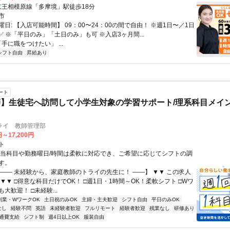
クセス: 京王相模原線「多摩境」駅徒歩18分
市
日: 【入店可能時間】 09：00〜24：00の間で自由！ ※週1日〜／1日
✅ ※「平日のみ」「土日のみ」も可 ※入店3ヶ月間...
「手に職をつけたい」 ...
シフト自由
昇給あり
ート
】生徒宅へ訪問して小学生対象の学習サポート/理系科目メイン
ライ 教師管理部
円～17,200円
ト
担当科目や勤務曜日/時間は柔軟に対応でき、ご希望に応じてシフトの調
す。
【―― 未経験から、家庭教師のトライの先生に！ ――】 ▼▼ この求人
！ ▼▼ □得意な科目だけでOK！ □週1日・1時間～OK！柔軟シフト □Wワ
大歓迎！ □未経験...
副業・WワークOK
土日祝のみOK
主婦・主夫歓迎
シフト自由
平日のみOK
なし
経験不問
英語
未経験者歓迎
フルリモート
経験者歓迎
残業なし
研修あり
通費支給
シフト制
週4日以上OK
服装自由