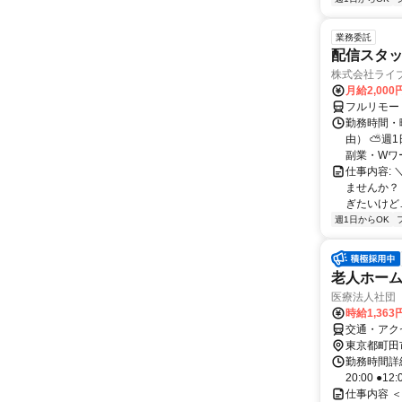
業務委託
配信スタッ
株式会社ライ
月給2,000
フルリモー
勤務時間・
由） ⛅週1
副業・Wワ
仕事内容: 
ませんか？
ぎたいけど…
週1日からOK
老人ホー
医療法人社団
時給1,363
交通・アク
東京都町田
勤務時間詳細 【
20:00 ●1
仕事内容 