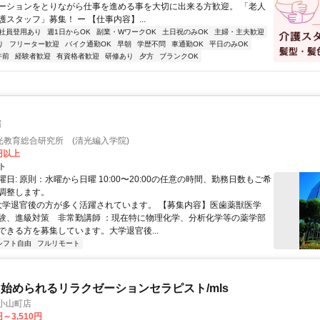
ーションをとりながら仕事を進める事を大切に出来る方歓迎。 「老人
スタッフ」募集！ ー 【仕事内容】...
社員登用あり
週1日からOK
副業・WワークOK
土日祝のみOK
主婦・主夫歓迎
り
フリーター歓迎
バイク通勤OK
早朝
学歴不問
車通勤OK
平日のみOK
午前
経験者歓迎
有資格者歓迎
研修あり
夕方
ブランクOK
師
光教育総合研究所 (清光編入学院)
0円以上
ト
日: 原則：水曜から日曜 10:00〜20:00の任意の時間、勤務日数もご希
調整します。
 大学退官後の方が多く活躍されています。 【募集内容】医歯薬獣医学
験、進級対策 非常勤講師 ：現在特に物理化学、分析化学等の薬学部
ができる方を募集しています。大学退官後...
シフト自由
フルリモート
始められるリラクゼーションセラピスト/mls
小山町店
円～3,510円