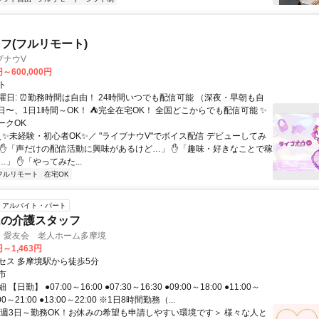
フ(フルリモート)
ブナウV
円～600,000円
ト
曜日: ⏰勤務時間は自由！ 24時間いつでも配信可能 （深夜・早朝も自
日〜、1日1時間～OK！ ⛺完全在宅OK！ 全国どこからでも配信可能 ✨
ークOK
＼✨未経験・初心者OK✨／ "ライブナウV"でボイス配信 デビューしてみ
 ✋「声だけの配信活動に興味があるけど…」 ✋「趣味・好きなことで稼
」 ✋「やってみた...
フルリモート
在宅OK
アルバイト・パート
ムの介護スタッフ
 愛友会 老人ホーム多摩境
円～1,463円
セス 多摩境駅から徒歩5分
市
日勤】 ●07:00～16:00 ●07:30～16:30 ●09:00～18:00 ●11:00～
2:00～21:00 ●13:00～22:00 ※1日8時間勤務（...
＜週3日～勤務OK！お休みの希望も申請しやすい環境です＞ 様々な人と