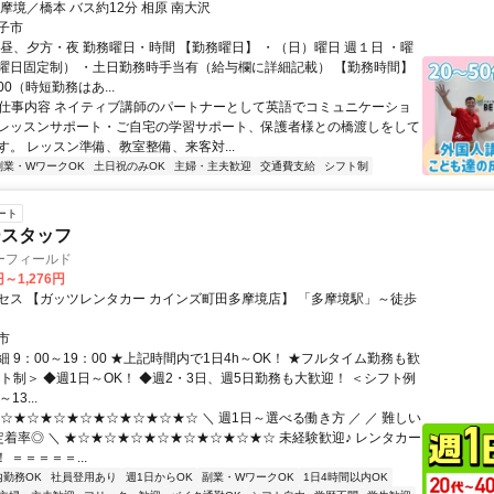
摩境／橋本 バス約12分 相原 南大沢
子市
、昼、夕方・夜 勤務曜日・時間 【勤務曜日】 ・（日）曜日 週１日 ・曜
曜日固定制） ・土日勤務時手当有（給与欄に詳細記載） 【勤務時間】
7:00（時短勤務はあ...
● 仕事内容 ネイティブ講師のパートナーとして英語でコミュニケーショ
レッスンサポート・ご自宅の学習サポート、保護者様との橋渡しをして
す。 レッスン準備、教室整備、来客対...
副業・WワークOK
土日祝のみOK
主婦・主夫歓迎
交通費支給
シフト制
ート
ースタッフ
ーフィールド
円～1,276円
セス 【ガッツレンタカー カインズ町田多摩境店】 「多摩境駅」～徒歩
市
 9：00～19：00 ★上記時間内で1日4h～OK！ ★フルタイム勤務も歓
ト制＞ ◆週1日～OK！ ◆週2・3日、週5日勤務も大歓迎！ ＜シフト例
13...
★☆★☆★☆★☆★☆★☆★☆★☆ ＼ 週1日～選べる働き方 ／ ／ 難しい
定着率◎ ＼ ★☆★☆★☆★☆★☆★☆★☆★☆ 未経験歓迎♪ レンタカー
f！ ＝＝＝＝＝...
内勤務OK
社員登用あり
週1日からOK
副業・WワークOK
1日4時間以内OK