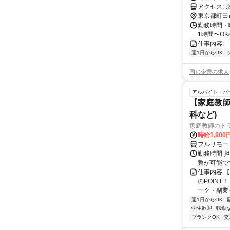
ア
東京都町田
勤務時間・曜
1時間〜OK
仕事内容: 
週1日からOK
同じ企業の求人
アルバイト・パ
【家庭教師
科など)
家庭教師のト
時給1,800
フルリモー
勤務時間 
整が可能で
仕事内容 
のPOINT
ーク・副業も
週1日からOK
学生歓迎
転勤
ブランクOK
交