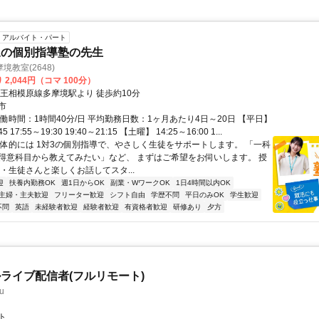
アルバイト・パート
象の個別指導塾の先生
教室(2648)
2,044円（コマ 100分）
京王相模原線多摩境駅より 徒歩約10分
市
働時間：1時間40分/日 平均勤務日数：1ヶ月あたり4日～20日 【平日】
45 17:55～19:30 19:40～21:15 【土曜】 14:25～16:00 1...
具体的には 1対3の個別指導で、やさしく生徒をサポートします。 「一科
得意科目から教えてみたい」など、 まずはご希望をお伺いします。 授
・生徒さんと楽しくお話してスタ...
迎
扶養内勤務OK
週1日からOK
副業・WワークOK
1日4時間以内OK
主婦・主夫歓迎
フリーター歓迎
シフト自由
学歴不問
平日のみOK
学生歓迎
不問
英語
未経験者歓迎
経験者歓迎
有資格者歓迎
研修あり
夕方
ライブ配信者(フルリモート)
u
ト