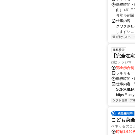
勤務時間・
由） ⛅1
可能 ✨副
仕事内容:
クワクさせ
します✨ …
週1日からOK
業務委託
【完全在宅
(株)ソラジマ
完全歩合制
フルリモー
勤務時間・
仕事内容:
SORAJ
https://story
シフト自由
フ
こども英
ベネッセのこど
時給1,640