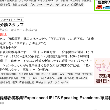
主婦・主夫歓迎
フリーター歓迎
バイク通勤OK
シフト自由
学歴不問
学生歓迎
経験者歓迎
有資格者歓迎
ブランクOK
オープニングスタッフ
交通費支給
アルバイト・パート
の介護スタッフ
 愛友会 老人ホーム相模の森
6円以上
セス 「相模原駅」北口よりバス4分｡「宮下二丁目」バス停下車 / 「多摩
歩13分 / 「橋本駅」より徒歩25分
模原市中央区
細 夜勤勤務専属です。 ・週1日～勤務可能！ ・変形労働時間制（1ヶ月
フト例：17:00～翌9:00(休憩1h) ・月間総労働時間：160～176時間
＜週1日～勤務OK！お休みの希望も申請しやすい環境です＞ 様々な人と
ーションをとりながら仕事を進める事を大切に出来る方歓迎。 「老人
介護スタッフ」募集！ ー 【仕事内...
扶養内勤務OK
社員登用あり
週1日からOK
副業・WワークOK
主婦・主夫歓迎
資格取得支援あり
フリーター歓迎
バイク通勤OK
早朝
学歴不問
車通勤OK
経験者歓迎
夜間
有資格者歓迎
研修あり
夕方
ブランクOK
官経験者募集!Experienced IELTS Speaking Examiners/家
会社