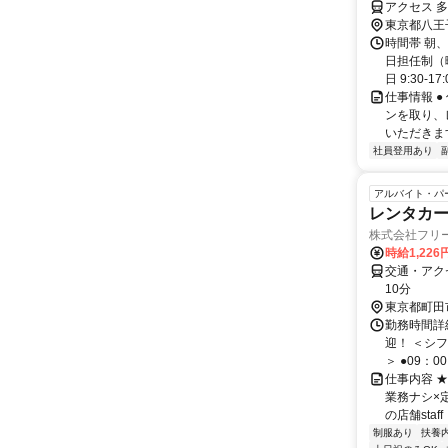
アクセス 多
東京都八王
時間帯 朝
日担任制（
日 9:30-1
仕事情報 
ンを取り、
いただきま
社員登用あり
アルバイト・パ
レンタカ
株式会社フリ
時給1,226
交通・アク
10分
東京都町田
勤務時間詳細
迎！ ＜シフ
＞ ●09：00～
仕事内容 
業務ナシ×
の店舗staf
制服あり
扶養