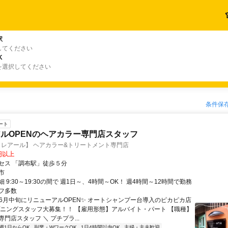
駅
してください
K
を選択してください
条件保
ート
ルOPENのヘアカラー専門店スタッフ
【ビ.クレアール】 ヘアカラー&トリートメント専門店
0円以上
セス 「調布駅」徒歩５分
市
 9:30～19:30の間で 週1日～、4時間～OK！ 週4時間～12時間で勤務
フ多数
✨6月中旬にリニューアルOPEN✨ オートシャンプー台導入のピカピカ店
プニングスタッフ大募集！！ 【雇用形態】アルバイト・パート 【職種】
門店スタッフ ＼ プチプラ...
週1日からOK
副業・WワークOK
1日4時間以内OK
主婦・主夫歓迎