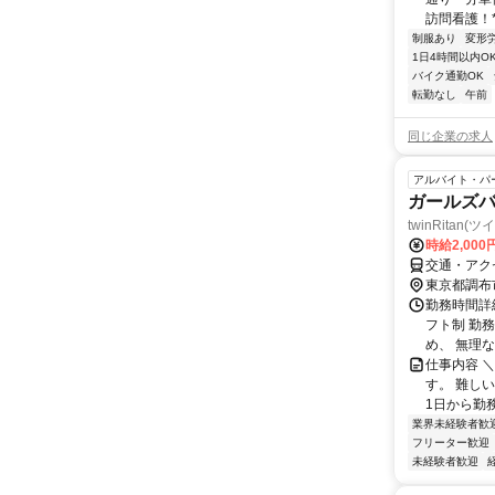
訪問看護！*
制服あり
変形
1日4時間以内O
バイク通勤OK
転勤なし
午前
同じ企業の求人
アルバイト・パ
ガールズ
twinRitan(
時給2,00
交通・アク
東京都調布
勤務時間詳細
フト制 勤
め、 無理な
仕事内容 
す。 難し
1日から勤務
業界未経験者歓
フリーター歓迎
未経験者歓迎