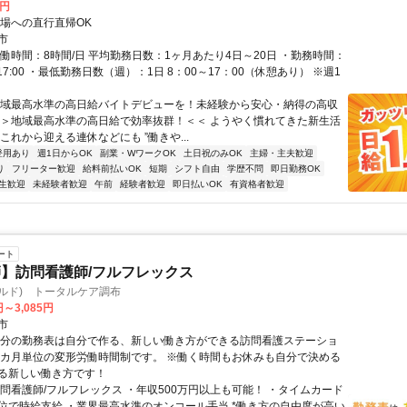
0円
現場への直行直帰OK
市
実働時間：8時間/日 平均勤務日数：1ヶ月あたり4日～20日 ・勤務時間：
00～17:00 ・最低勤務日数（週）：1日 8：00～17：00（休憩あり） ※週1
地域最高水準の高日給バイトデビューを！未経験から安心・納得の高収
 ＞＞地域最高水準の高日給で効率抜群！＜＜ ようやく慣れてきた新生活
これから迎える連休などにも ”働きや...
登用あり
週1日からOK
副業・WワークOK
土日祝のみOK
主婦・主夫歓迎
り
フリーター歓迎
給料前払いOK
短期
シフト自由
学歴不問
即日勤務OK
生歓迎
未経験者歓迎
午前
経験者歓迎
即日払いOK
有資格者歓迎
ート
】訪問看護師/フルフレックス
(リカルド) トータルケア調布
円～3,085円
市
自分の勤務表は自分で作る、新しい働き方ができる訪問看護ステーショ
一カ月単位の変形労働時間制です。 ※働く時間もお休みも自分で決める
る新しい働き方です！
訪問看護師/フルフレックス ・年収500万円以上も可能！ ・タイムカード
位で時給支給 ・業界最高水準のオンコール手当 *働き方の自由度が高い