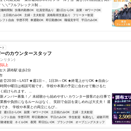
 ＼＼*フルフレックス制 ...
労働時間制
扶養内勤務OK
社員登用あり
週1日からOK
副業・WワークOK
K
土日祝のみOK
主婦・主夫歓迎
資格取得支援あり
フリーター歓迎
シフト自由
学歴不問
車通勤OK
即日勤務OK
職場見学可
平日のみOK
ート
バーのカウンタースタッフ
ツインリタン)
0円以上
セス 調布駅 徒歩2分
市
 ⏰20:00～LAST ★週1日～、1日3h～OK ★終電上がりOK ★自由シ
務時間や曜日は相談可能です。 学校や本業の予定に合わせて働けるた
く続けられます。 ...
＼新メンバー募集！／ 未経験から始めやすい カウンター接客のお仕事で
い業務や負担になるルールはなく、 笑顔で会話を楽しめれば大丈夫！ 週
でき、 学校や本業との両立にもぴ...
迎
週1日からOK
副業・WワークOK
土日祝のみOK
主婦・主夫歓迎
シフト自由
学歴不問
即日勤務OK
平日のみOK
学生歓迎
転勤なし
経験不問
経験者歓迎
ネイルOK
夜間
即日払いOK
ブランクOK
オープニングスタッフ