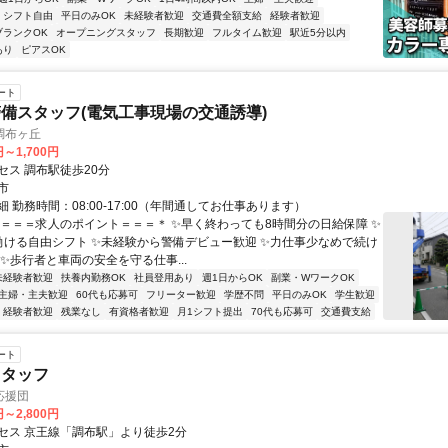
シフト自由
平日のみOK
未経験者歓迎
交通費全額支給
経験者歓迎
ブランクOK
オープニングスタッフ
長期歓迎
フルタイム歓迎
駅近5分以内
あり
ピアスOK
ート
備スタッフ(電気工事現場の交通誘導)
調布ヶ丘
円～1,700円
セス 調布駅徒歩20分
市
 勤務時間：08:00‐17:00（年間通してお仕事あります）
＊＝＝＝求人のポイント＝＝＝＊ ✨早く終わっても8時間分の日給保障 ✨
働ける自由シフト ✨未経験から警備デビュー歓迎 ✨力仕事少なめで続け
✨歩行者と車両の安全を守る仕事...
未経験者歓迎
扶養内勤務OK
社員登用あり
週1日からOK
副業・WワークOK
主婦・主夫歓迎
60代も応募可
フリーター歓迎
学歴不問
平日のみOK
学生歓迎
経験者歓迎
残業なし
有資格者歓迎
月1シフト提出
70代も応募可
交通費支給
ート
スタッフ
応援団
円～2,800円
セス 京王線「調布駅」より徒歩2分