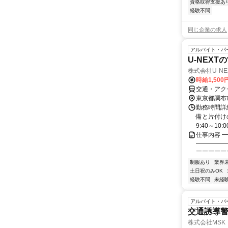
資格取得支援あ
経験不問
同じ企業の求人
アルバイト・パ
U-NEX
株式会社U-N
時給1,500
交通・アク
東京都調布
勤務時間詳細
備と片付け
9:40～10:00
仕事内容 
━━━━━
￣￣￣￣￣
制服あり
業界
土日祝のみOK
経験不問
未経
アルバイト・パ
交通誘導警
株式会社MSK