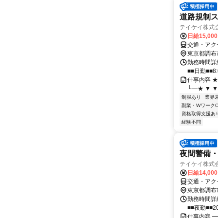
道路規制
テイケイ株式会
日給15,00
交通・アク
東京都調布
勤務時間詳細
■■日勤■■8:
仕事内容 ★―
└―★ ▼ ▼
制服あり
業界
副業・WワークO
資格取得支援あ
経験不問
夜間警備
テイケイ株式会
日給14,00
交通・アク
東京都調布
勤務時間詳細
■■夜勤■■2
仕事内容 