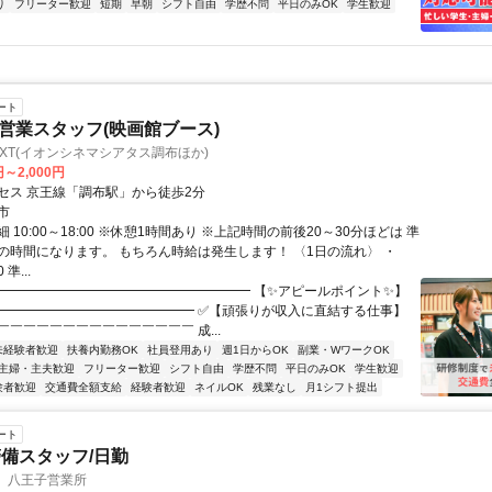
り
フリーター歓迎
短期
早朝
シフト自由
学歴不問
平日のみOK
学生歓迎
ート
Tの営業スタッフ(映画館ブース)
EXT(イオンシネマシアタス調布ほか)
円～2,000円
セス 京王線「調布駅」から徒歩2分
市
 10:00～18:00 ※休憩1時間あり ※上記時間の前後20～30分ほどは 準
の時間になります。 もちろん時給は発生します！ 〈1日の流れ〉 ・
 準...
━━━━━━━━━━━━━━━━━━━━ 【✨アピールポイント✨】
━━━━━━━━━━━━━━━ ✅【頑張りが収入に直結する仕事】
￣￣￣￣￣￣￣￣￣￣￣￣￣￣￣ 成...
未経験者歓迎
扶養内勤務OK
社員登用あり
週1日からOK
副業・WワークOK
主婦・主夫歓迎
フリーター歓迎
シフト自由
学歴不問
平日のみOK
学生歓迎
験者歓迎
交通費全額支給
経験者歓迎
ネイルOK
残業なし
月1シフト提出
ート
備スタッフ/日勤
 八王子営業所