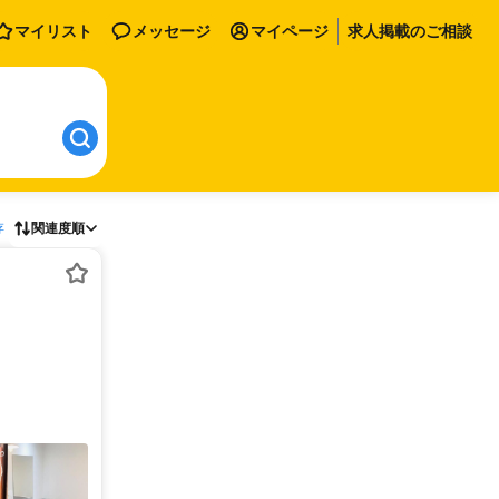
マイリスト
メッセージ
マイページ
求人掲載のご相談
存
関連度順