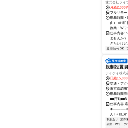
株式会社ライ
月給2,000
フルリモー
勤務時間・
由） ⛅週1
副業・Wワ
仕事内容: 
ませんか？
ぎたいけど…
週1日からOK
規制設置員
テイケイ株式会
日給15,00
交通・アク
東京都調布
勤務時間詳細
■■日勤■■8:
仕事内容 
✤─────
ん!! ⭐ 絶 対 
制服あり
業界
副業・WワークO