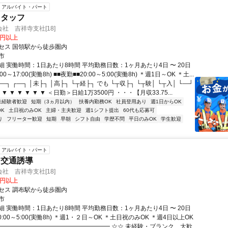
アルバイト・パート
スタッフ
社 吉祥寺支社[18]
0円以上
セス 国領駅から徒歩圏内
市
 実働時間：1日あたり8時間 平均勤務日数：1ヶ月あたり4日 〜 20日
00～17:00(実働8h) ■■夜勤■■20:00～5:00(実働8h) ＊週1日～OK ＊土...
┐ ┌―┐ │未├┐ │高├┐ └┬経├┐ でも └┬収├┐ └┬験│ └┬入│ └―┘
 ▼ ▼ ▼ ▼ ▼ ▼ ＜日勤＞日給1万3500円 ・・・【月収33.75...
未経験者歓迎
短期（3ヵ月以内）
扶養内勤務OK
社員登用あり
週1日からOK
K
土日祝のみOK
主婦・主夫歓迎
週1シフト提出
60代も応募可
り
フリーター歓迎
短期
早朝
シフト自由
学歴不問
平日のみOK
学生歓迎
アルバイト・パート
・交通誘導
社 吉祥寺支社[18]
0円以上
セス 調布駅から徒歩圏内
市
 実働時間：1日あたり8時間 平均勤務日数：1ヶ月あたり4日 〜 20日
0:00～5:00(実働8h) ＊週1・２日～OK ＊土日祝のみOK ＊週4日以上OK
━━━━━━━━━━━━━━━━━━━ ☆☆ 未経験・ブランク、大歓