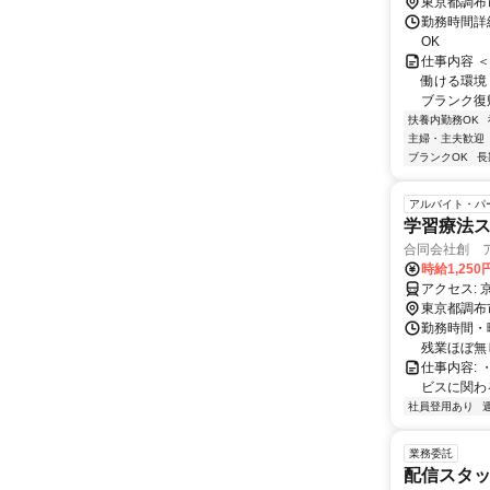
東京都調布
勤務時間詳細
OK
仕事内容 
働ける環境
ブランク復帰
扶養内勤務OK
主婦・主夫歓迎
ブランクOK
長
アルバイト・パ
学習療法ス
合同会社創 
時給1,25
ア
東京都調布
勤務時間・曜日
残業ほぼ無
仕事内容:
ビスに関わ
社員登用あり
業務委託
配信スタッ