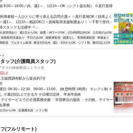
市
 9:00～18:00／内、週1～、1日1h～OK（シフト提出制） ※直行直帰
＜利用者様一人ひとりに寄り添える訪問介護＞ ✨直行直帰OK！効率よく
 ✨週1～、1日1h～相談OK◎ ✨資格取得支援制度あり！ ✨子育て世代・
スタッフも活躍中 -*-...
社員登用あり
週1日からOK
副業・WワークOK
1日4時間以内OK
土日祝のみOK
資格取得支援あり
平日のみOK
経験者歓迎
残業なし
有資格者歓迎
研修あり
期歓迎
フルタイム歓迎
駅近5分以内
週2・3日からOK
シフト制
週4日以上OK
ート
タッフ(介護職員スタッフ)
アタマの体操教室ふくろう舎
0円以上
クセス: 京王線西調布駅から徒歩約7分
市
: 08:30～12:30、09:00～13:00、 (休憩時間 1時間） ※シフト制 ※
し ※週2回以上できる方 ※日曜日定休、年末年始休
 ・デイサービスでの介護業務全般 ・学習療法の提供 ・その他、デイサー
る業務
週1日からOK
交通費支給
シフト制
フ(フルリモート)