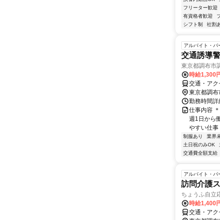
フリーター歓迎
有資格者歓迎
シフト制
社割
アルバイト・パ
交通誘導警
東京都調布市
時給1,300
交通・アク
東京都調布
勤務時間詳細
仕事内容 
週1日から
やすい仕事 
制服あり
業界
土日祝のみOK
交通費全額支給
アルバイト・パ
訪問介護
ちょうふ自立
時給1,400
交通・アク