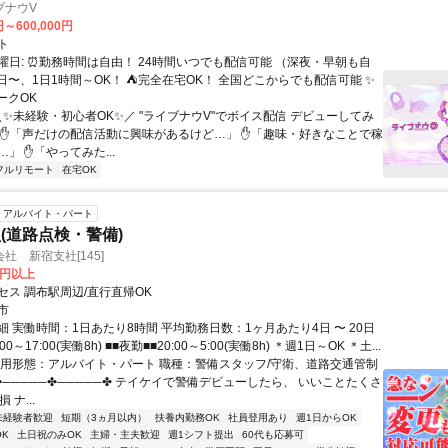
ブナウV
円～600,000円
ト
曜日: ⏰勤務時間は自由！ 24時間いつでも配信可能 （深夜・早朝も自
日〜、1日1時間～OK！ ⛺完全在宅OK！ 全国どこからでも配信可能 ✨
ークOK
＼✨未経験・初心者OK✨／ "ライブナウV"でボイス配信 デビューしてみ
 ✋「声だけの配信活動に興味があるけど…」 ✋「趣味・好きなことで稼
」 ✋「やってみた...
フルリモート
在宅OK
アルバイト・パート
(道路点検・警備)
社 新宿支社[145]
0円以上
セス 調布駅周辺/直行直帰OK
市
 実働時間：1日あたり8時間 平均勤務日数：1ヶ月あたり4日 〜 20日
00～17:00(実働8h) ■■夜勤■■20:00～5:00(実働8h) ＊週1日～OK ＊土...
雇用形態：アルバイト・パート 職種：警備スタッフ/守衛、道路交通管制
✤─────✤─────✤ テイケイで警備デビューしたら、 いいことたくさ
損 ナ...
未経験者歓迎
短期（3ヵ月以内）
扶養内勤務OK
社員登用あり
週1日からOK
K
土日祝のみOK
主婦・主夫歓迎
週1シフト提出
60代も応募可