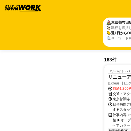
東京都
布田
職種を選択
週1日からO
キーワード
163件
アルバイト・パ
リニューア
B.crear 
時給1,30
交通・アク
東京都調布
勤務時間詳細
するスタッ
仕事内容 
舗 ▶オー
ヘアカラー専
扶養内勤務OK