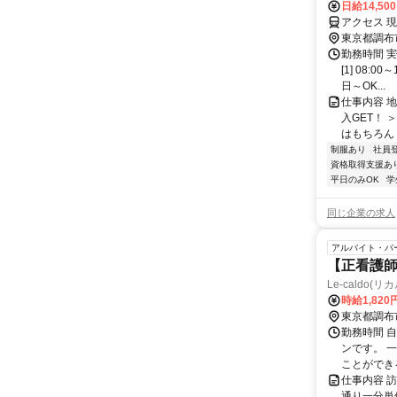
日給14,50
アクセス 
東京都調布
勤務時間 
[1] 08:
日～OK...
仕事内容 
入GET！
はもちろん 
制服あり
社員
資格取得支援あ
平日のみOK
学
同じ企業の求人
アルバイト・パ
【正看護師
Le-caldo
時給1,820
東京都調布
勤務時間 
ンです。 
ことができ
仕事内容 
通り一分単