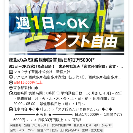
夜勤のみ/道路規制設置員/日額1万5000円
週1日～OK◎稼げる高日給！！未経験歓迎★「家電付個室寮」家賃・光
熱費3ヶ月無料★
ジョウサイ警備株式会社 新宿支社
アクセス 西武多摩湖線 多摩湖北口徒歩約1分、西武多摩湖線 多摩湖
北口徒歩約1分、西武園線 西武園南口徒歩約10分 多摩湖駅周辺/直行
日給15,000円以上
直帰OK
東京都東村山市
勤務時間 実働時間：8時間/日 平均勤務日数：1ヶ月あたり8日～22日
・勤務曜日：月・火・水・木・金・土・日・祝 ・勤務時間： [1]
20:00～05:00 ・最低勤務日数（週）：1日 シ...
仕事内容 ◆◇◆ 叶えよう「スグ始めたい＆稼ぎたい」 ◆◇◆
┏━━━━━ ★ 夜勤 ★ ━━━━━┓ 日給1万5000円～ 1週間で7万
5000円～ ＜＜ 月収33万円以上 ＞＞ 可能!! ...
制服あり
短期（3ヵ月以内）
扶養内勤務OK
社員登用あり
週1日からOK
副業・WワークOK
隔週シフト提出
土日祝のみOK
主婦・主夫歓迎