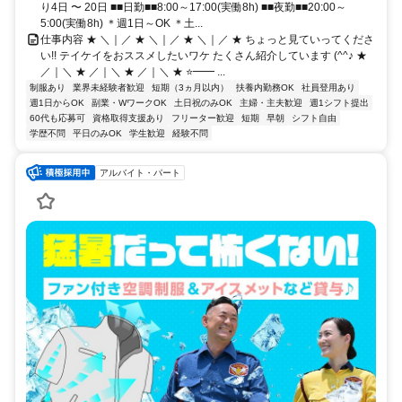
り4日 〜 20日 ■■日勤■■8:00～17:00(実働8h) ■■夜勤■■20:00～
5:00(実働8h) ＊週1日～OK ＊土...
仕事内容 ★ ＼｜／ ★ ＼｜／ ★ ＼｜／ ★ ちょっと見ていってくださ
い!! テイケイをおススメしたいワケ たくさん紹介しています (^^♪ ★
／｜＼ ★ ／｜＼ ★ ／｜＼ ★ ⭐━━ ...
制服あり
業界未経験者歓迎
短期（3ヵ月以内）
扶養内勤務OK
社員登用あり
週1日からOK
副業・WワークOK
土日祝のみOK
主婦・主夫歓迎
週1シフト提出
60代も応募可
資格取得支援あり
フリーター歓迎
短期
早朝
シフト自由
学歴不問
平日のみOK
学生歓迎
経験不問
アルバイト・パート