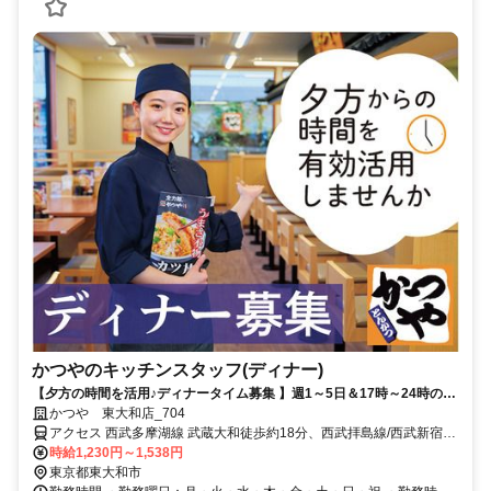
かつやのキッチンスタッフ(ディナー)
【夕方の時間を活用♪ディナータイム募集 】週1～5日＆17時～24時のう
ち1日3時間～OK◇未経験歓迎◇初バイト・久しぶりのお仕事復帰を応
かつや 東大和店_704
援◇履歴書不要◇学業との両立やWワークなどあなたらしく働ける◇ま
アクセス 西武多摩湖線 武蔵大和徒歩約18分、西武拝島線/西武新宿線
かないあり！ボリュームたっぷりのメニューが半額で食べられる♪
東大和市徒歩約25分、多摩都市モノレール線 上北台徒歩約28分 新青
時給1,230円～1,538円
梅街道（5号線）沿い、「東京街道入口」交差点すぐ、バス停「消防
東京都東大和市