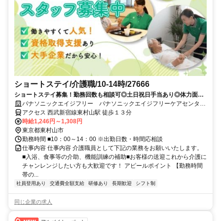
ショートステイ/介護職/10-14時/27666
ショートステイ募集！勤務回数も相談可◎土日祝日手当あり◎体力面が
心配な方や、シニア世代の方にも人気の求人です。
パナソニックエイジフリー パナソニックエイジフリーケアセンター
東村山・ショートステイ
アクセス 西武新宿線東村山駅 徒歩１３分
時給1,246円～1,308円
東京都東村山市
勤務時間 ■10：00～14：00 ※出勤日数・時間応相談
仕事内容 仕事内容 介護職員として下記の業務をお願いいたします。
■入浴、食事等の介助、機能訓練の補助■お客様の送迎これから介護に
チャンレンジしたい方も大歓迎です！ アピールポイント 【勤務時間
帯の...
社員登用あり
交通費全額支給
研修あり
長期歓迎
シフト制
同じ企業の求人