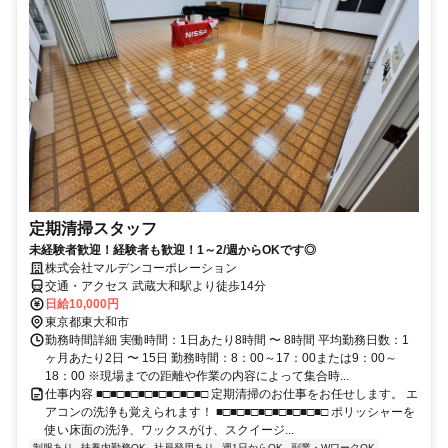
定期清掃スタッフ
未経験者歓迎！経験者も歓迎！1～2/週からOKです◎
株式会社マルデンコーポレーション
交通・アクセス 武蔵大和駅より徒歩14分
日給10,000円
東京都東大和市
勤務時間詳細 実働時間：1日あたり8時間 〜 8時間 平均勤務日数：1
ヶ月あたり2日 〜 15日 勤務時間：8：00～17：00または9：00～
18：00 ※現場までの距離や作業の内容によって集合時...
仕事内容 ■□■□■□■□■□■□■□■□ 定期清掃のお仕事をお任せします。 エ
アコンの洗浄も覚えられます！ ■□■□■□■□■□■□■□■□ ポリッシャーを
使い床面の洗浄、ワックスがけ、スクイージ...
制服あり
扶養内勤務OK
社員登用あり
週1日からOK
副業・WワークOK