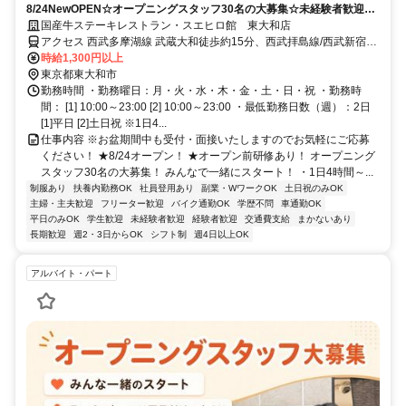
8/24NewOPEN☆オープニングスタッフ30名の大募集☆未経験者歓迎☆
平日だけ・土日だけもOK！
国産牛ステーキレストラン・スエヒロ館 東大和店
アクセス 西武多摩湖線 武蔵大和徒歩約15分、西武拝島線/西武新宿線
東大和市徒歩約29分、西武山口線 多摩湖南口徒歩約29分
時給1,300円以上
東京都東大和市
勤務時間 ・勤務曜日：月・火・水・木・金・土・日・祝 ・勤務時
間： [1] 10:00～23:00 [2] 10:00～23:00 ・最低勤務日数（週）：2日
[1]平日 [2]土日祝 ※1日4...
仕事内容 ※お盆期間中も受付・面接いたしますのでお気軽にご応募
ください！ ★8/24オープン！ ★オープン前研修あり！ オープニング
スタッフ30名の大募集！ みんなで一緒にスタート！ ・1日4時間～...
制服あり
扶養内勤務OK
社員登用あり
副業・WワークOK
土日祝のみOK
主婦・主夫歓迎
フリーター歓迎
バイク通勤OK
学歴不問
車通勤OK
平日のみOK
学生歓迎
未経験者歓迎
経験者歓迎
交通費支給
まかないあり
長期歓迎
週2・3日からOK
シフト制
週4日以上OK
アルバイト・パート