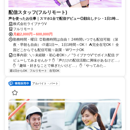
配信スタッフ(フルリモート)
声を使ったお仕事｜スマホ1台で配信デビュー◎顔出しナシ・1日1時間
～OK♪
株式会社ライブナウV
フルリモート
月給2,000円～600,000円
勤務時間・曜日: ⏰勤務時間は自由！ 24時間いつでも配信可能 （深
夜・早朝も自由） ⛅週1日〜、1日1時間～OK！ ⛺完全在宅OK！ 全
国どこからでも配信可能 ✨副業・WワークOK
仕事内容: ＼✨未経験・初心者OK✨／ "ライブナウV"でボイス配信 デ
ビューしてみませんか？ ✋「声だけの配信活動に興味があるけど…」
✋「趣味・好きなことで稼ぎたいけど…」 ✋「やってみた...
週1日からOK
フルリモート
在宅OK
アルバイト・パート