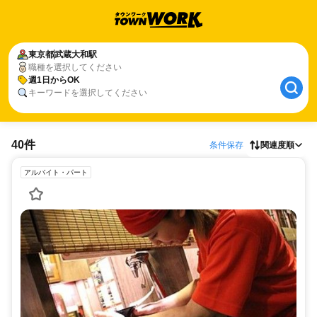
東京都
武蔵大和駅
職種を選択してください
週1日からOK
キーワードを選択してください
40件
条件保存
関連度順
アルバイト・パート