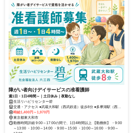
障がい者向けデイサービスの准看護師
週1日・1日4時間～｜土日休み｜夜勤なし
生活リハビリセンター碧
交通・アクセス ●武蔵大和駅（西武鉄道）徒歩8分 ●多摩湖駅（西武
鉄道）徒歩19分 ●西武園ゆうえんち駅（西武鉄道）徒歩26分
時給1,400円～1,970円
東京都東大和市
勤務時間詳細 9:00～17:00の間で、1日4時間以上 【勤務例】 ・9:00
～13:00 ・10:00～14:00 ・9:00～15:00 ・10:00～16:00 ・9:00～