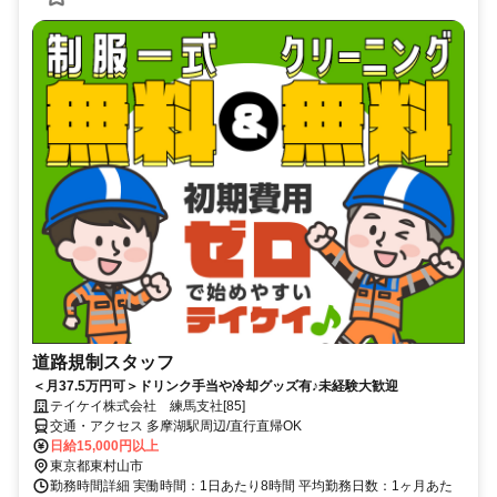
道路規制スタッフ
＜月37.5万円可＞ドリンク手当や冷却グッズ有♪未経験大歓迎
テイケイ株式会社 練馬支社[85]
交通・アクセス 多摩湖駅周辺/直行直帰OK
日給15,000円以上
東京都東村山市
勤務時間詳細 実働時間：1日あたり8時間 平均勤務日数：1ヶ月あた