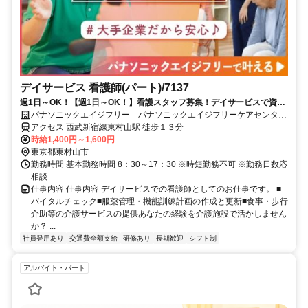
デイサービス 看護師(パート)/7137
週1日～OK！【週1日～OK！】看護スタッフ募集！デイサービスで資格
と経験を活かしませんか？日勤のお仕事です。ブランクのある方もお気
パナソニックエイジフリー パナソニックエイジフリーケアセンター
軽にご応募ください！
東村山・デイサービス
アクセス 西武新宿線東村山駅 徒歩１３分
時給1,400円～1,600円
東京都東村山市
勤務時間 基本勤務時間 8：30～17：30 ※時短勤務不可 ※勤務日数応
相談
仕事内容 仕事内容 デイサービスでの看護師としてのお仕事です。 ■
バイタルチェック■服薬管理・機能訓練計画の作成と更新■食事・歩行
介助等の介護サービスの提供あなたの経験を介護施設で活かしません
か？ ...
社員登用あり
交通費全額支給
研修あり
長期歓迎
シフト制
アルバイト・パート