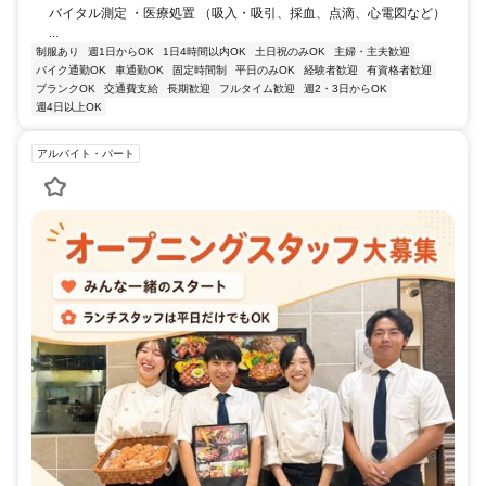
バイタル測定 ・医療処置 （吸入・吸引、採血、点滴、心電図など）
...
制服あり
週1日からOK
1日4時間以内OK
土日祝のみOK
主婦・主夫歓迎
バイク通勤OK
車通勤OK
固定時間制
平日のみOK
経験者歓迎
有資格者歓迎
ブランクOK
交通費支給
長期歓迎
フルタイム歓迎
週2・3日からOK
週4日以上OK
アルバイト・パート