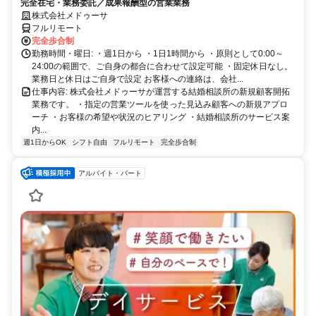
完全在宅・業務委託／成果報酬型の営業業務
株式会社メドゥーサ
フルリモート
完全歩合制
勤務時間・曜日: ・週1日から ・1日1時間から ・原則として0:00～
24:00の範囲で、ご自身の都合に合わせて設定可能 ・固定休日なし。
業務日と休日はご自身で設定 お客様への連絡は、会社...
仕事内容: 株式会社メドゥーサが運営する結婚相談所の新規顧客開拓
業務です。 ・指定の営業ツールを使った見込み顧客への新規アプロ
ーチ ・お客様の希望や状況のヒアリング ・結婚相談所のサービス案
内...
週1日からOK
シフト自由
フルリモート
完全歩合制
アルバイト・パート