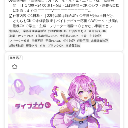
署」より徒歩2分
勤務時間 ・勤務曜日：月・火・水・木・金・土・日・祝 ・勤務時
間： [1] 17:00～24:00 週1～5日・1日3時間～OK ◇シフト調整も柔軟
に対応します◎ ￣￣￣￣V￣￣￣￣￣￣￣￣￣￣...
仕事内容 ◇1日3h～｜22時以降は時給UP♪ ◇平日だけor土日だけ、
どちらもOK ◇未経験歓迎｜バイトデビュー応援 ◇Wワーク・扶養内
勤務OK ◇学生・主婦・フリーター活躍中 ◇まかない半額でとっ...
制服あり
業界未経験者歓迎
扶養内勤務OK
社員登用あり
週1日からOK
副業・WワークOK
1日4時間以内OK
土日祝のみOK
主婦・主夫歓迎
フリーター歓迎
学歴不問
平日のみOK
学生歓迎
経験不問
未経験者歓迎
経験者歓迎
研修あり
夕方
ブランクOK
交通費支給
業務委託