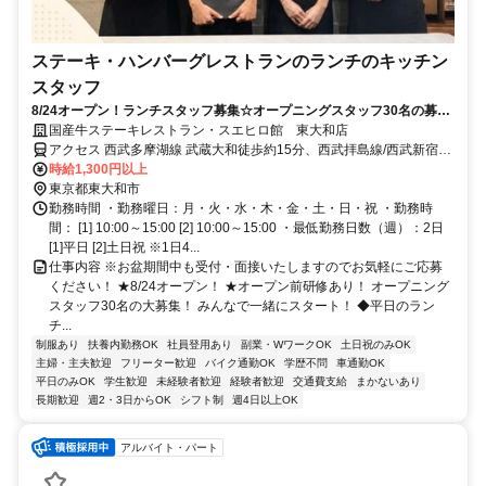
ステーキ・ハンバーグレストランのランチのキッチン
スタッフ
8/24オープン！ランチスタッフ募集☆オープニングスタッフ30名の募集
☆平日だけでもOK！扶養内で働けます☆
国産牛ステーキレストラン・スエヒロ館 東大和店
アクセス 西武多摩湖線 武蔵大和徒歩約15分、西武拝島線/西武新宿線
東大和市徒歩約29分、西武山口線 多摩湖南口徒歩約29分
時給1,300円以上
東京都東大和市
勤務時間 ・勤務曜日：月・火・水・木・金・土・日・祝 ・勤務時
間： [1] 10:00～15:00 [2] 10:00～15:00 ・最低勤務日数（週）：2日
[1]平日 [2]土日祝 ※1日4...
仕事内容 ※お盆期間中も受付・面接いたしますのでお気軽にご応募
ください！ ★8/24オープン！ ★オープン前研修あり！ オープニング
スタッフ30名の大募集！ みんなで一緒にスタート！ ◆平日のラン
チ...
制服あり
扶養内勤務OK
社員登用あり
副業・WワークOK
土日祝のみOK
主婦・主夫歓迎
フリーター歓迎
バイク通勤OK
学歴不問
車通勤OK
平日のみOK
学生歓迎
未経験者歓迎
経験者歓迎
交通費支給
まかないあり
長期歓迎
週2・3日からOK
シフト制
週4日以上OK
アルバイト・パート