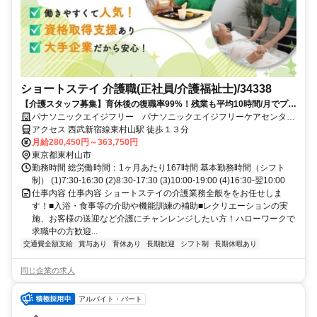
ショートステイ 介護職(正社員/介護福祉士)/34338
【介護スタッフ募集】育休後の復職率99%！残業も平均10時間/月でプラ
イベートとの両立も可能です入社時や階級別の研修あり◎スキルや役割
パナソニックエイジフリー パナソニックエイジフリーケアセンター
に応じたグレード設定で、あなたのキャリアアップを応援します！
東村山・ショートステイ
アクセス 西武新宿線東村山駅 徒歩１３分
月給280,450円～363,750円
東京都東村山市
勤務時間 総労働時間：1ヶ月あたり167時間 基本勤務時間（シフト
制） (1)7:30-16:30 (2)8:30-17:30 (3)10:00-19:00 (4)16:30-翌10:00
仕事内容 仕事内容 ショートステイの介護業務全般ををお任せしま
す！■入浴・食事等の介助や機能訓練の補助■レクリエーションの実
施、お客様の送迎など介護にチャンレンジしたい方！ハローワークで
求職中の方歓迎...
交通費全額支給
賞与あり
育休あり
長期歓迎
シフト制
長期休暇あり
同じ企業の求人
アルバイト・パート