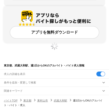
アプリを無料ダウンロード
東京都、武蔵大和駅、週1日からOKのアルバイト・バイト求人情報
求人の詳細を表示
条件を追加・変更して検索
市区町村を追加・変更
関連キーワード
完全在宅ワーク 全国
シール貼り 在宅
現在地周辺
ガチャガチャ
犬カフェ
東京都
駅を追加・変更
バイトTOP
東京都
東村山市
武蔵大和駅
週1日からOKのアルバイ
東京都
すべて
ト・バイト・求人
東京23区
すべて
職種を追加・変更
JR東海道本線(東京～熱海)