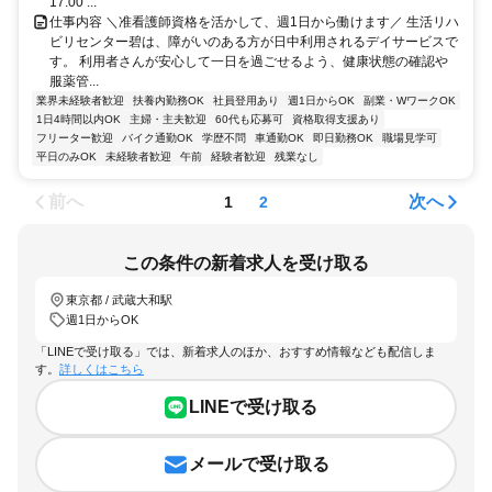
17:00 ...
仕事内容 ＼准看護師資格を活かして、週1日から働けます／ 生活リハ
ビリセンター碧は、障がいのある方が日中利用されるデイサービスで
す。 利用者さんが安心して一日を過ごせるよう、健康状態の確認や
服薬管...
業界未経験者歓迎
扶養内勤務OK
社員登用あり
週1日からOK
副業・WワークOK
1日4時間以内OK
主婦・主夫歓迎
60代も応募可
資格取得支援あり
フリーター歓迎
バイク通勤OK
学歴不問
車通勤OK
即日勤務OK
職場見学可
平日のみOK
未経験者歓迎
午前
経験者歓迎
残業なし
前へ
次へ
1
2
この条件の新着求人を受け取る
東京都 / 武蔵大和駅
週1日からOK
「LINEで受け取る」では、新着求人のほか、おすすめ情報なども配信しま
す。
詳しくはこちら
LINEで受け取る
メールで受け取る