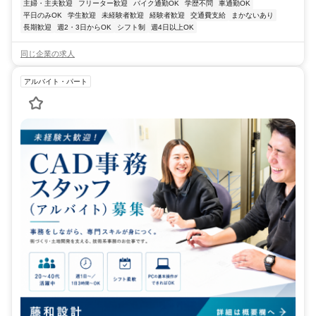
主婦・主夫歓迎
フリーター歓迎
バイク通勤OK
学歴不問
車通勤OK
平日のみOK
学生歓迎
未経験者歓迎
経験者歓迎
交通費支給
まかないあり
長期歓迎
週2・3日からOK
シフト制
週4日以上OK
同じ企業の求人
アルバイト・パート