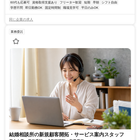
60代も応募可
資格取得支援あり
フリーター歓迎
短期
早朝
シフト自由
学歴不問
即日勤務OK
固定時間制
職場見学可
平日のみOK
同じ企業の求人
業務委託
結婚相談所の新規顧客開拓・サービス案内スタッフ