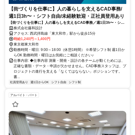
【街づくりを仕事に】人の暮らしを支えるCAD事務/
週1日3h〜・シフト自由/未経験歓迎・正社員登用あり
【街づくりを仕事に】人の暮らしを支えるCAD事務／週1日3h〜・シフ
ト自由／未経験歓迎・正社員登用あり
株式会社藤和設計
アクセス: 西武拝島線「東大和市」駅から徒歩15分
時給1,240円～1,400円
東京都東大和市
勤務時間・曜日: 9:00～18:00（休憩1時間） ※希望シフト制 週1日か
らOK 勤務時間・曜日はお気軽にご相談ください♪
仕事内容: ◆仕事内容 測量・開発・設計の各チームが動くためには、
正確な書類・データ・申請が欠かせません。CAD事務スタッフは、プ
ロジェクトの進行を支える「なくてはならない」ポジションです。
書...
社員登用あり
週1日からOK
シフト自由
シフト制
アルバイト・パート