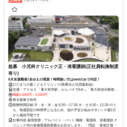
アルバイト・パート
急募 小児科クリニック正・准看護師(正社員転換制度
有り)
8月末退職者1名ゆえの増員！時間無い方はwebのみで内定！
ひだまりの森こどもクリニック(医療法人社団森創会)
交通・アクセス 「東大和市駅」からバスで8分→「東大和清水郵便
局」下車：徒歩5分、または「「団地南」下車：徒歩4分／「久米川
時給1,900円～2,500円
駅」からバスで10分→「東大和清水郵便局」下車：徒歩5分
東京都東大和市
勤務時間詳細 月・水・木・金 8:30～17:30 火・土 8:30～12:30 のう
ち、毎週固定の時間帯となるため、他の予定が組みやすい♪ ※週1日
から相談可能です
仕事内容 雇用形態：アルバイト・パート 職種：看護師、准看護師 ク
リニック内の各種看護師業務をお任せします。 ・問診 ・身体計測 ・