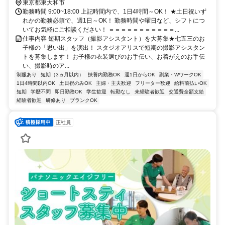
拝島線 東大和市駅よりバス10分
東京都東大和市
勤務時間 9:00~18:00 上記時間内で、1日4時間～OK！ ★土日祝いず
れかの勤務必須で、週1日～OK！ 勤務時間や曜日など、シフトにつ
いてお気軽にご相談ください！ ＝＝＝＝＝＝＝＝＝＝＝...
仕事内容 短期スタッフ（撮影アシスタント）を大募集★七五三のお
子様の「思い出」を演出！ スタジオアリスで短期の撮影アシスタン
トを募集します！ お子様の衣装選びのお手伝い、お着がえのお手伝
い、撮影時のア...
制服あり
短期（3ヵ月以内）
扶養内勤務OK
週1日からOK
副業・WワークOK
1日4時間以内OK
土日祝のみOK
主婦・主夫歓迎
フリーター歓迎
給料前払いOK
短期
学歴不問
即日勤務OK
学生歓迎
転勤なし
未経験者歓迎
交通費全額支給
経験者歓迎
研修あり
ブランクOK
正社員