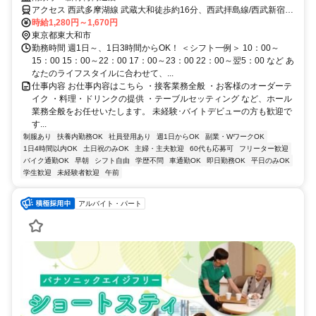
アクセス 西武多摩湖線 武蔵大和徒歩約16分、西武拝島線/西武新宿線
東大和市徒歩約25分、西武山口線 多摩湖南口徒歩約31分 武蔵大和駅
時給1,280円～1,670円
徒歩17分
東京都東大和市
勤務時間 週1日～、1日3時間からOK！ ＜シフト一例＞ 10：00～
15：00 15：00～22：00 17：00～23：00 22：00～翌5：00 など あ
なたのライフスタイルに合わせて、...
仕事内容 お仕事内容はこちら ・接客業務全般 ・お客様のオーダーテ
イク ・料理・ドリンクの提供 ・テーブルセッティング など、ホール
業務全般をお任せいたします。 未経験･バイトデビューの方も歓迎で
す...
制服あり
扶養内勤務OK
社員登用あり
週1日からOK
副業・WワークOK
1日4時間以内OK
土日祝のみOK
主婦・主夫歓迎
60代も応募可
フリーター歓迎
バイク通勤OK
早朝
シフト自由
学歴不問
車通勤OK
即日勤務OK
平日のみOK
学生歓迎
未経験者歓迎
午前
アルバイト・パート