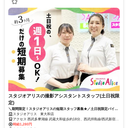
スタジオアリスの撮影アシスタントスタッフ(土日祝限
定)
＼期間限定！スタジオアリスの短期スタッフ募集★／土日祝限定バイト
◎週1日、1日4h～OK！
スタジオアリス 東大和店
アクセス 西武多摩湖線 武蔵大和徒歩約18分、西武拝島線/西武新宿線
東大和市徒歩約24分、多摩都市モノレール線 上北台徒歩約27分 西武
時給1,280円