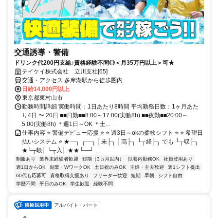
交通誘導・警備
ドリンク代200円支給♪資格経験不問◎＜月35万円以上＞可★
テイケイ株式会社 立川支社[65]
交通・アクセス 多摩湖駅から徒歩圏内
日給14,000円以上
東京都東村山市
勤務時間詳細 実働時間：1日あたり8時間 平均勤務日数：1ヶ月あた
り4日 〜 20日 ■■日勤■■8:00～17:00(実働8h) ■■夜勤■■20:00～
5:00(実働8h) ＊週1日～OK ＊土...
仕事内容 ⭐ 警備デビュー応援 ⭐ ⭐ 週3日～okの柔軟シフト ⭐ ⭐ 希望日
払いシステム ⭐ ★―┐ ┌―┐ │未├┐ │高├┐ └┬経├┐ でも └┬収├┐
★└┬験│ └┬入│ ★★└―┘ ...
制服あり
業界未経験者歓迎
短期（3ヵ月以内）
扶養内勤務OK
社員登用あり
週1日からOK
副業・WワークOK
土日祝のみOK
主婦・主夫歓迎
週1シフト提出
60代も応募可
資格取得支援あり
フリーター歓迎
短期
早朝
シフト自由
学歴不問
平日のみOK
学生歓迎
経験不問
アルバイト・パート