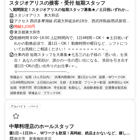
スタジオアリスの接客・受付 短期スタッフ
＼期間限定！スタジオアリスの短期スタッフ募集★／土日祝いずれかの
勤務必須で週1日、1日4h～OK！
スタジオアリス 東大和店
アクセス 西武多摩湖線 武蔵大和徒歩約18分、西武拝島線/西武新宿線
東大和市徒歩約24分、多摩都市モノレール線 上北台徒歩約27分 西武
時給1,230円
拝島線 東大和市駅よりバス10分
東京都東大和市
勤務時間 9:00~18:00 上記時間内で、1日4時間～OK！ ★土日祝いず
れかの勤務必須で、週1日～OK！ 勤務時間や曜日など、シフトにつ
いてお気軽にご相談ください！ ＝＝＝＝＝＝＝＝＝＝...
仕事内容 短期スタッフを大募集★七五三のお子様の「思い出」を演
出！ あなたの笑顔が、誰かの一生の思い出になる。 笑顔を引き出す
週1日~OKの思い出作りのお仕事♪ ○･｡
☆―――――――――――――...
制服あり
短期（3ヵ月以内）
扶養内勤務OK
週1日からOK
副業・WワークOK
1日4時間以内OK
土日祝のみOK
主婦・主夫歓迎
フリーター歓迎
給料前払いOK
短期
学歴不問
即日勤務OK
学生歓迎
転勤なし
未経験者歓迎
交通費全額支給
経験者歓迎
研修あり
ブランクOK
アルバイト・パート
中華料理店のホールスタッフ
週1日～1日3h～、Wワークも歓迎！高時給、絶品まかないなど、嬉しい
メリット多数！
南京亭 新青梅街道店