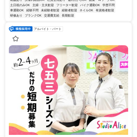
土日祝のみOK
主婦・主夫歓迎
フリーター歓迎
バイク通勤OK
学歴不問
車通勤OK
経験不問
未経験者歓迎
経験者歓迎
ネイルOK
有資格者歓迎
研修あり
ブランクOK
交通費支給
長期歓迎
アルバイト・パート