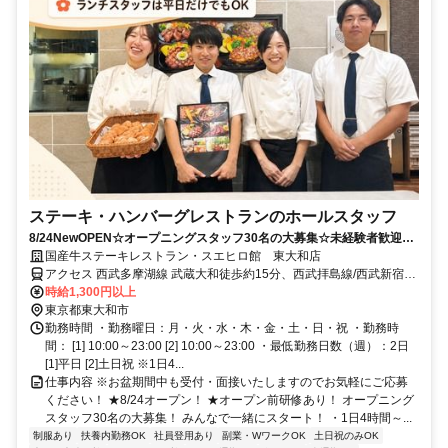
ステーキ・ハンバーグレストランのホールスタッフ
8/24NewOPEN☆オープニングスタッフ30名の大募集☆未経験者歓迎☆
平日だけ・土日だけもOK！
国産牛ステーキレストラン・スエヒロ館 東大和店
アクセス 西武多摩湖線 武蔵大和徒歩約15分、西武拝島線/西武新宿線
東大和市徒歩約29分、西武山口線 多摩湖南口徒歩約29分
時給1,300円以上
東京都東大和市
勤務時間 ・勤務曜日：月・火・水・木・金・土・日・祝 ・勤務時
間： [1] 10:00～23:00 [2] 10:00～23:00 ・最低勤務日数（週）：2日
[1]平日 [2]土日祝 ※1日4...
仕事内容 ※お盆期間中も受付・面接いたしますのでお気軽にご応募
ください！ ★8/24オープン！ ★オープン前研修あり！ オープニング
スタッフ30名の大募集！ みんなで一緒にスタート！ ・1日4時間～...
制服あり
扶養内勤務OK
社員登用あり
副業・WワークOK
土日祝のみOK