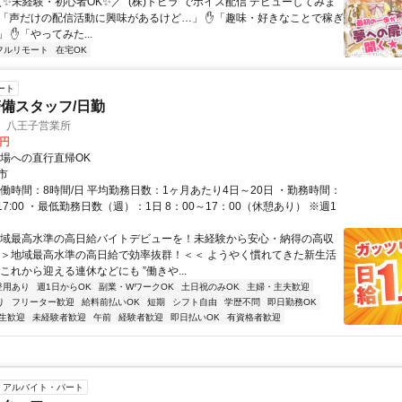
＼✨未経験・初心者OK✨／ "(株)トビラ"でボイス配信 デビューしてみま
✋「声だけの配信活動に興味があるけど…」 ✋「趣味・好きなことで稼ぎ
 ✋「やってみた...
フルリモート
在宅OK
ート
備スタッフ/日勤
 八王子営業所
0円
現場への直行直帰OK
市
実働時間：8時間/日 平均勤務日数：1ヶ月あたり4日～20日 ・勤務時間：
00～17:00 ・最低勤務日数（週）：1日 8：00～17：00（休憩あり） ※週1
地域最高水準の高日給バイトデビューを！未経験から安心・納得の高収
 ＞＞地域最高水準の高日給で効率抜群！＜＜ ようやく慣れてきた新生活
これから迎える連休などにも ”働きや...
登用あり
週1日からOK
副業・WワークOK
土日祝のみOK
主婦・主夫歓迎
り
フリーター歓迎
給料前払いOK
短期
シフト自由
学歴不問
即日勤務OK
生歓迎
未経験者歓迎
午前
経験者歓迎
即日払いOK
有資格者歓迎
アルバイト・パート