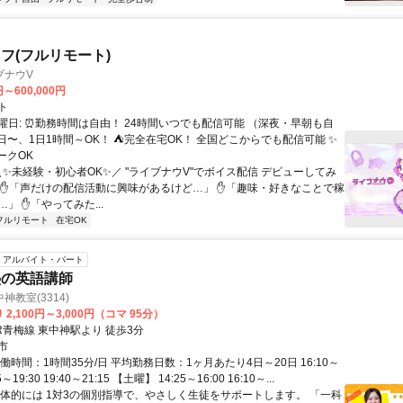
フ(フルリモート)
ブナウV
円～600,000円
ト
曜日: ⏰勤務時間は自由！ 24時間いつでも配信可能 （深夜・早朝も自
日〜、1日1時間～OK！ ⛺完全在宅OK！ 全国どこからでも配信可能 ✨
ークOK
＼✨未経験・初心者OK✨／ "ライブナウV"でボイス配信 デビューしてみ
 ✋「声だけの配信活動に興味があるけど…」 ✋「趣味・好きなことで稼
」 ✋「やってみた...
フルリモート
在宅OK
アルバイト・パート
塾の英語講師
教室(3314)
2,100円～3,000円（コマ 95分）
R青梅線 東中神駅より 徒歩3分
市
働時間：1時間35分/日 平均勤務日数：1ヶ月あたり4日～20日 16:10～
55～19:30 19:40～21:15 【土曜】 14:25～16:00 16:10～...
具体的には 1対3の個別指導で、やさしく生徒をサポートします。 「一科