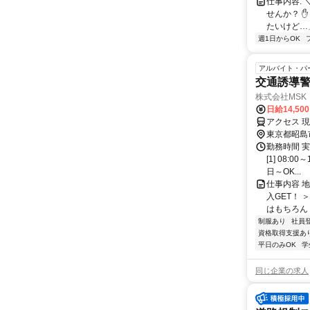
仕事内容: 
せんか？ 
たいけど…」
週1日からOK
アルバイト・パ
交通誘導警
株式会社MSK
日給14,50
アクセス 
東京都昭島
勤務時間 
[1] 08:
日～OK...
仕事内容 
入GET！
はもちろん 
制服あり
社員
資格取得支援あ
平日のみOK
学
同じ企業の求人