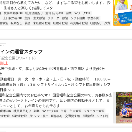
得意科目から教えてみたい」など、 まずはご希望をお伺いします。 授
・生徒さんと楽しくお話してスタ...
迎
扶養内勤務OK
社員登用あり
週1日からOK
副業・WワークOK
K
土日祝のみOK
主婦・主夫歓迎
フリーター歓迎
シフト自由
学歴不問
生歓迎
転勤なし
英語
未経験者歓迎
経験者歓迎
有資格者歓迎
研修あり
夕方
ート
レインの運営スタッフ
記念公園(アルバイト)
0円以上
JR中央線・立川駅より約15分 ※JR青梅線・西立川駅 より徒歩5分
市
勤務曜日：月・火・水・木・金・土・日・祝 ・勤務時間： [1] 08:30～
・最低勤務日数（週）：3日 シフトサイクル：1ヶ月 シフト提出期限：シフ
前 シフ...
■昭和記念公園内でのお仕事です！ 国営昭和記念公園の中で、お客様を安
運ぶのがパークトレインの役割です。 広い園内の移動手段として、ま
ションとして、 お年寄りからお子さま...
内勤務OK
社員登用あり
副業・WワークOK
主婦・主夫歓迎
フリーター歓迎
験者歓迎
経験者歓迎
月1シフト提出
研修あり
交通費支給
長期歓迎
シフト制