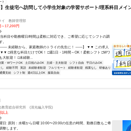
ート
】生徒宅へ訪問して小学生対象の学習サポート/理系科目メイン
ライ 教師管理部
円～17,200円
ト
担当科目や勤務曜日/時間は柔軟に対応でき、ご希望に応じてシフトの調
す。
【―― 未経験から、家庭教師のトライの先生に！ ――】 ▼▼ この求人
！ ▼▼ □得意な科目だけでOK！ □週1日・1時間～OK！柔軟シフト □Wワ
大歓迎！ □未経験...
副業・WワークOK
土日祝のみOK
主婦・主夫歓迎
シフト自由
平日のみOK
なし
経験不問
英語
未経験者歓迎
フルリモート
経験者歓迎
残業なし
研修あり
通費支給
シフト制
週4日以上OK
服装自由
師
光教育総合研究所 (清光編入学院)
0円以上
ト
日: 原則：水曜から日曜 10:00〜20:00の任意の時間、勤務日数もご希
調整します。