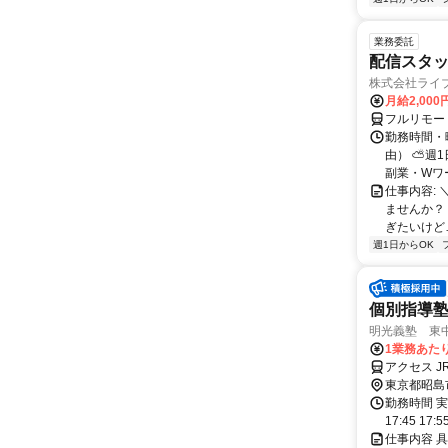
業務委託
配信スタッ
株式会社ライ
月給2,000
フルリモー
勤務時間・
由） ⛅週1
副業・Wワ
仕事内容: 
ませんか？
ぎたいけど…
週1日からOK
個別指導
明光義塾 東中神
1業務あたり 
アクセス J
東京都昭島
勤務時間 実
17:45 17:
仕事内容 