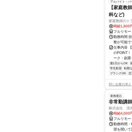
アルバイト・パ
【家庭教師
科など)
家庭教師のト
時給1,800
フルリモー
勤務時間 
整が可能で
仕事内容 
のPOINT
ーク・副業も
週1日からOK
学生歓迎
転勤
ブランクOK
交
同じ企業の求人
業務委託
非常勤講
株式会社 清
時給4,00
フルリモー
勤務時間・曜
望を聞いて