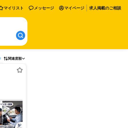
マイリスト
メッセージ
マイページ
求人掲載のご相談
存
関連度順