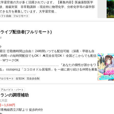
 大学退官後の方が多く活躍されています。 【募集内容】医歯薬獣医学
験、進級対策 非常勤講師 ：現在特に物理化学、分析化学等の薬学部
ができる方を募集しています。大学退官後...
シフト自由
フルリモート
ライブ配信者(フルリモート)
u
ト
曜日: ⏰勤務時間は自由！ 24時間いつでも配信可能 （深夜・早朝も自
日1時間～の短時間配信でもOK！ ⛺完全在宅OK！ 全国どこからでも配信
業・WワークOK
 …………………………………………………… 『あなたの個性が誰かをワ
る』 cozoproは「ココロオドル居場所」を 一緒に創り続ける仲間を募集
……………………………...
フルリモート
在宅OK
完全歩合制
アルバイト・パート
トランの調理補助
立川店
円～1,538円
JR青梅線西立川駅より 徒歩約4分