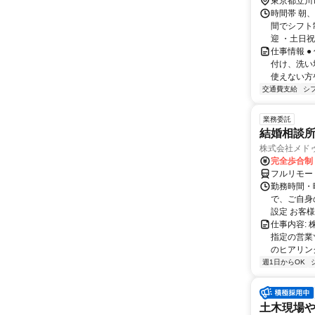
東京都立川
時間帯 朝、
間でシフト
迎 ・土日祝
仕事情報 
付け、洗い
使えない方
交通費支給
シ
業務委託
結婚相談
株式会社メド
完全歩合制
フルリモー
勤務時間・曜
で、ご自身
設定 お客様
仕事内容:
指定の営業
のヒアリング
週1日からOK
土木現場