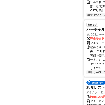
仕事内容:
部 定期試
CBT対策
週1日からOK
業務委託
バーチャル
株式会社cozor
完全歩合制
フルリモー
勤務時間・
由） ⛅1
可能 ✨副
仕事内容:
クワクさせ
します✨ …
週1日からOK
和食レス
和食さと 西
時給1,230
アクセス 