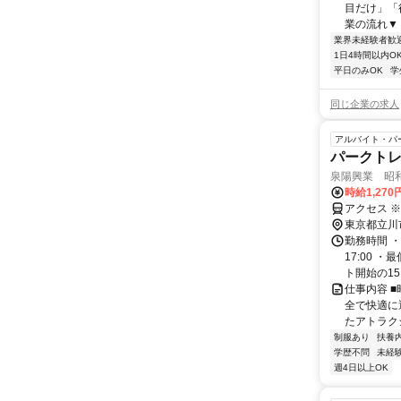
目だけ」「
業の流れ▼ 
業界未経験者歓
1日4時間以内O
平日のみOK
学
同じ企業の求人
アルバイト・パ
パークト
泉陽興業 昭和
時給1,27
アクセス ※
東京都立川
勤務時間 ・
17:00 
ト開始の15日
仕事内容 
全で快適に
たアトラク
制服あり
扶養
学歴不問
未経
週4日以上OK