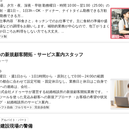
市
昼、夕方・夜、深夜・早朝 勤務曜日・時間 10:00～翌1:00（25:00）の
制 ・週1日～、1日3h～OK ・ディナー、ナイトタイム勤務できる方歓
勤務できる方...
● 仕事内容 「和食さと」キッチンでのお仕事です。主に食材の準備や盛
場などの調理をお願いします。補助的業務が中心なので、包丁がうまく
や日ごろお料理をしない方でも大丈夫、...
フト制
所の新規顧客開拓・サービス案内スタッフ
ゥーサ
ト
日: ・週1日から ・1日1時間から ・原則として0:00～24:00の範囲
の都合に合わせて設定可能 ・固定休日なし。業務日と休日はご自身で
への連絡は、会社...
 株式会社メドゥーサが運営する結婚相談所の新規顧客開拓業務です。 ・
ツールを使った見込み顧客への新規アプローチ ・お客様の希望や状況
 ・結婚相談所のサービス案内...
シフト自由
フルリモート
完全歩合制
アルバイト・パート
や建設現場の警備