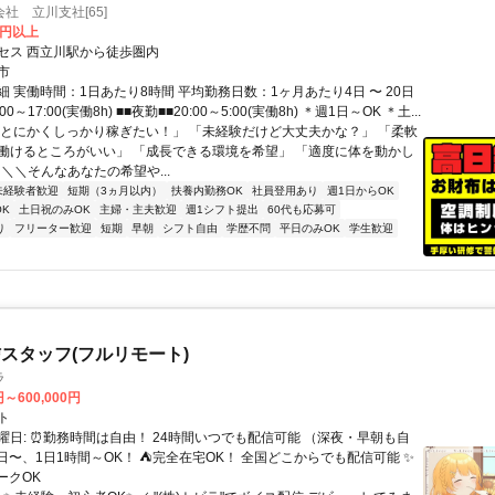
社 立川支社[65]
0円以上
セス 西立川駅から徒歩圏内
市
 実働時間：1日あたり8時間 平均勤務日数：1ヶ月あたり4日 〜 20日
00～17:00(実働8h) ■■夜勤■■20:00～5:00(実働8h) ＊週1日～OK ＊土...
「とにかくしっかり稼ぎたい！」 「未経験だけど大丈夫かな？」 「柔軟
働けるところがいい」 「成長できる環境を希望」 「適度に体を動かし
.. ＼＼そんなあなたの希望や...
未経験者歓迎
短期（3ヵ月以内）
扶養内勤務OK
社員登用あり
週1日からOK
K
土日祝のみOK
主婦・主夫歓迎
週1シフト提出
60代も応募可
り
フリーター歓迎
短期
早朝
シフト自由
学歴不問
平日のみOK
学生歓迎
スタッフ(フルリモート)
ラ
円～600,000円
ト
曜日: ⏰勤務時間は自由！ 24時間いつでも配信可能 （深夜・早朝も自
日〜、1日1時間～OK！ ⛺完全在宅OK！ 全国どこからでも配信可能 ✨
ークOK