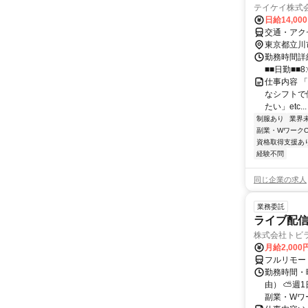
テイケイ株式会
日給14,00
交通・アク
東京都立川
勤務時間詳細
■■日勤■■8:
仕事内容 
なシフトで
たい」etc.
制服あり
業界
副業・WワークO
資格取得支援あ
経験不問
同じ企業の求人
業務委託
ライブ配信
株式会社トビ
月給2,000
フルリモー
勤務時間・
由） ⛅週1
副業・Wワ