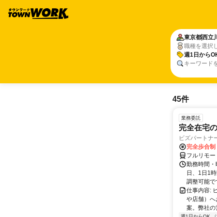
東京都
西立
職種を選択
週1日からO
キーワード
45件
業務委託
完全在宅
ビズパートナ
完全歩合制
フルリモー
勤務時間・曜
日、1日1
調整可能です
仕事内容:
や店舗）へ
案。弊社の
週1日からOK