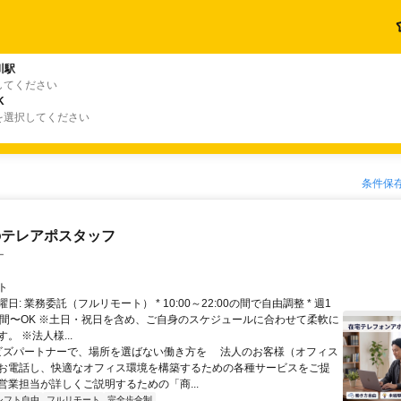
川駅
してください
K
を選択してください
条件保
のテレアポスタッフ
ー
ト
日: 業務委託（フルリモート） * 10:00～22:00の間で自由調整 * 週1
時間〜OK ※土日・祝日を含め、ご自身のスケジュールに合わせて柔軟に
。 ※法人様...
 ビズパートナーで、場所を選ばない働き方を 法人のお客様（オフィス
お電話し、快適なオフィス環境を構築するための各種サービスをご提
営業担当が詳しくご説明するための「商...
シフト自由
フルリモート
完全歩合制