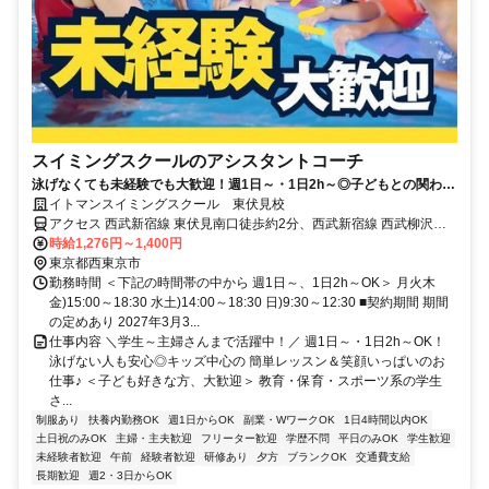
スイミングスクールのアシスタントコーチ
泳げなくても未経験でも大歓迎！週1日～・1日2h～◎子どもとの関わり
がやりがいに♪
イトマンスイミングスクール 東伏見校
アクセス 西武新宿線 東伏見南口徒歩約2分、西武新宿線 西武柳沢南
口徒歩約13分、西武新宿線 武蔵関南口徒歩約18分
時給1,276円～1,400円
東京都西東京市
勤務時間 ＜下記の時間帯の中から 週1日～、1日2h～OK＞ 月火木
金)15:00～18:30 水土)14:00～18:30 日)9:30～12:30 ■契約期間 期間
の定めあり 2027年3月3...
仕事内容 ＼学生～主婦さんまで活躍中！／ 週1日～・1日2h～OK！
泳げない人も安心◎キッズ中心の 簡単レッスン＆笑顔いっぱいのお
仕事♪ ＜子ども好きな方、大歓迎＞ 教育・保育・スポーツ系の学生
さ...
制服あり
扶養内勤務OK
週1日からOK
副業・WワークOK
1日4時間以内OK
土日祝のみOK
主婦・主夫歓迎
フリーター歓迎
学歴不問
平日のみOK
学生歓迎
未経験者歓迎
午前
経験者歓迎
研修あり
夕方
ブランクOK
交通費支給
長期歓迎
週2・3日からOK