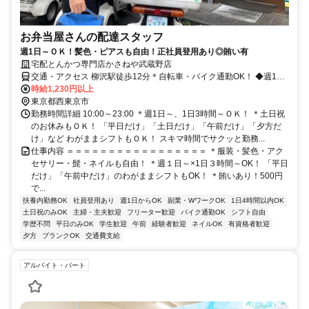
お弁当屋さんの配達スタッフ
週1日～ＯＫ！髪色・ピアスも自由！正社員登用あり◎賄い有
宅配とんかつ専門店かさねや武蔵野店
交通・アクセス 柳沢駅徒歩12分＊自転車・バイク通勤OK！ ◆週1日
～1日3時間～OK◆食事補助（お弁当）あり◆服装・髪色・ピアスも
時給1,230円以上
自由◆正社員登用あり
東京都西東京市
勤務時間詳細 10:00～23:00 ＊週1日～、1日3時間～ＯＫ！ ＊土日祝
のお休みもＯＫ！ 「平日だけ」「土日だけ」「午前だけ」「夕方だ
け」など わがままシフトもＯＫ！ スキマ時間でサクッと勤務...
仕事内容 ＝＝＝＝＝＝＝＝＝＝＝＝＝＝＝＝＝ ＊服装・髪色・アク
セサリー・髭・ネイルも自由！ ＊週１日～×1日３時間～OK！ 「平日
だけ」「午前中だけ」のわがままシフトもOK！ ＊賄いあり！500円
で...
扶養内勤務OK
社員登用あり
週1日からOK
副業・WワークOK
1日4時間以内OK
土日祝のみOK
主婦・主夫歓迎
フリーター歓迎
バイク通勤OK
シフト自由
学歴不問
平日のみOK
学生歓迎
午前
経験者歓迎
ネイルOK
有資格者歓迎
夕方
ブランクOK
交通費支給
アルバイト・パート