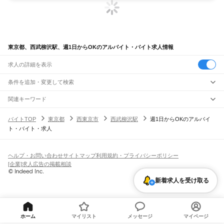
東京都、西武柳沢駅、週1日からOKのアルバイト・バイト求人情報
求人の詳細を表示
条件を追加・変更して検索
市区町村を追加・変更
関連キーワード
完全在宅ワーク 全国
シール貼り 在宅
現在地周辺
ガチャガチャ
犬カフェ
東京都
駅を追加・変更
バイトTOP
東京都
西東京市
西武柳沢駅
週1日からOKのアルバイ
東京都
すべて
ト・バイト・求人
東京23区
すべて
職種を追加・変更
JR東海道本線(東京～熱海)
千代田区
中央区
港区
新宿区
文京区
台東区
墨田区
江東区
品川区
目黒区
大田区
東京駅
新橋駅
品川駅
飲食・フードサービス
世田谷区
渋谷区
中野区
杉並区
豊島区
北区
荒川区
板橋区
練馬区
足立区
葛飾区
特徴を追加・変更
飲食・フードサービス
江戸川区
すべて
ヘルプ・お問い合わせ
サイトマップ
利用規約・プライバシーポリシー
JR山手線
ホールスタッフ
キッチンスタッフ
皿洗い・洗い場
精肉・鮮魚加工
給食調理
人気
[企業]求人広告の掲載相談
大崎駅
五反田駅
目黒駅
恵比寿駅
渋谷駅
原宿駅
代々木駅
新宿駅
新大久保駅
八王子市
立川市
武蔵野市
三鷹市
青梅市
府中市
昭島市
調布市
町田市
小金井市
雇用形態を追加・変更
パン屋（ベーカリー）
フードカウンター販売員
バー（BAR）・バーテンダー
日払いOK
高校生歓迎
学生歓迎
深夜の仕事
髪型・髪色自由
ひげOK
ネイルOK
高田馬場駅
目白駅
池袋駅
大塚駅
巣鴨駅
駒込駅
田端駅
西日暮里駅
日暮里駅
鶯谷駅
小平市
日野市
東村山市
国分寺市
国立市
福生市
狛江市
東大和市
清瀬市
飲食店補助（開店・閉店準備）
飲食店（店長・マネージャー）
ピアスOK
アルバイト・パート
履歴書不要
オープニングスタッフ
留学生・外国人活躍中
新着求人を受け取る
上野駅
御徒町駅
秋葉原駅
神田駅
東京駅
有楽町駅
新橋駅
浜松町駅
田町駅
東久留米市
武蔵村山市
多摩市
稲城市
羽村市
あきる野市
西東京市
大島町
利島村
都道府県を変更
営業・販売
勤務期間
正社員
高輪ゲートウェイ駅
品川駅
新島村
神津島村
三宅村
御蔵島村
八丈町
青ヶ島村
小笠原村
西多摩郡
営業・販売
すべて
短期
契約社員
単発・1日OK
長期
期間限定（春夏冬休み等）
JR南武線
営業
テレフォンアポインター（テレアポ）
ルートセールス
コンビニ
シフト
派遣社員
矢野口駅
稲城長沼駅
南多摩駅
府中本町駅
分倍河原駅
西府駅
谷保駅
矢川駅
西国立駅
フードカウンター販売員
アパレル
家電量販店・携帯販売（携帯ショップ）
土日祝のみOK
業務委託
平日のみOK
週1日からOK
週2・3日からOK
週4日以上OK
ホーム
マイリスト
メッセージ
マイページ
立川駅
販売店（店長・マネージャー）
その他販売
時間や曜日が選べる・シフト自由
固定時間・固定シフト制
シフト制