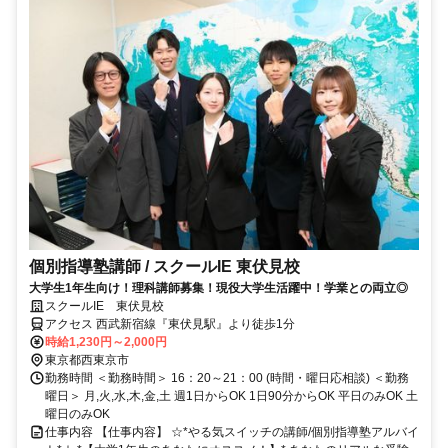
個別指導塾講師 / スクールIE 東伏見校
大学生1年生向け！理科講師募集！現役大学生活躍中！学業との両立◎
スクールIE 東伏見校
アクセス 西武新宿線『東伏見駅』より徒歩1分
時給1,230円～2,000円
東京都西東京市
勤務時間 ＜勤務時間＞ 16：20～21：00 (時間・曜日応相談) ＜勤務
曜日＞ 月,火,水,木,金,土 週1日からOK 1日90分からOK 平日のみOK 土
曜日のみOK
仕事内容 【仕事内容】 ☆*やる気スイッチの講師/個別指導塾アルバイ