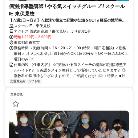
個別指導塾講師 / やる気スイッチグループ / スクール
IE 東伏見校
【☆週1日～◎☆】☆就活で役立つ経験や知識をGET☆授業の隙間時間
に働ける！！
スクールIE 東伏見校
アクセス 西武新宿線『東伏見駅』より徒歩1分
時給1,230円～2,000円
東京都西東京市
勤務時間 ＜勤務時間＞ 16：20～21：00 (時間・曜日応相談) ＜勤務
曜日＞ 月,火,水,木,金,土 週1日からOK 1日90分からOK 平日のみOK 土
曜日のみOK
仕事内容 【仕事内容】 ☆*英語/やる気スイッチの講師(個別指導塾ア
ルバイト)*☆ ☆英語をメイン教科として指導していただきます☆ ◎
別教科の採用枠もございますので、ご相談ください◎ ＜特徴＞ ■対...
交通費支給
シフト制
業務委託