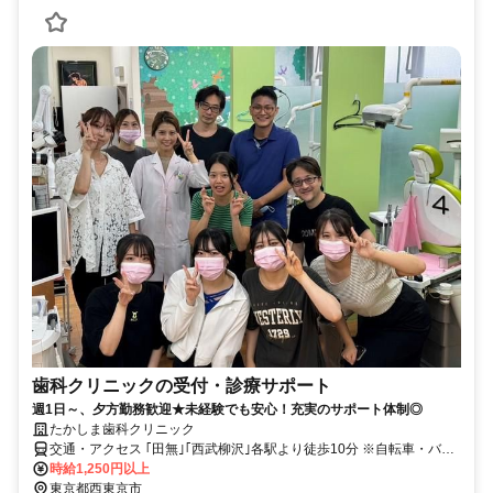
歯科クリニックの受付・診療サポート
週1日～、夕方勤務歓迎★未経験でも安心！充実のサポート体制◎
たかしま歯科クリニック
交通・アクセス ｢田無｣｢西武柳沢｣各駅より徒歩10分 ※自転車・バイ
ク通勤もOK ⭐未経験・無資格ＯＫ⭐週1日～ＯＫ＆短時間勤務⭐髪色
時給1,250円以上
自由
東京都西東京市