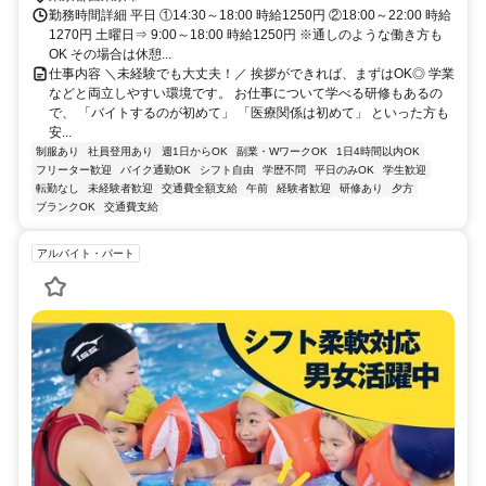
勤務時間詳細 平日 ①14:30～18:00 時給1250円 ②18:00～22:00 時給
1270円 土曜日⇒ 9:00～18:00 時給1250円 ※通しのような働き方も
OK その場合は休憩...
仕事内容 ＼未経験でも大丈夫！／ 挨拶ができれば、まずはOK◎ 学業
などと両立しやすい環境です。 お仕事について学べる研修もあるの
で、 「バイトするのが初めて」 「医療関係は初めて」 といった方も
安...
制服あり
社員登用あり
週1日からOK
副業・WワークOK
1日4時間以内OK
フリーター歓迎
バイク通勤OK
シフト自由
学歴不問
平日のみOK
学生歓迎
転勤なし
未経験者歓迎
交通費全額支給
午前
経験者歓迎
研修あり
夕方
ブランクOK
交通費支給
アルバイト・パート