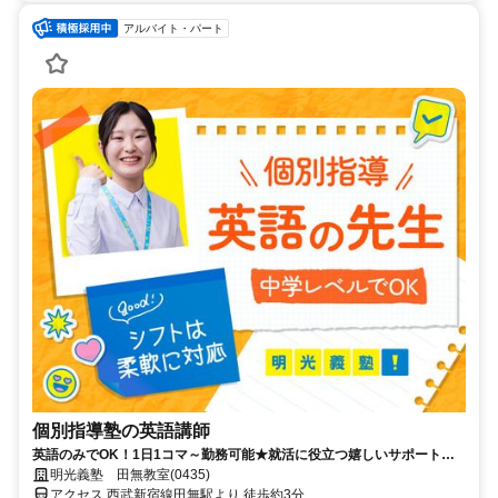
アルバイト・パート
個別指導塾の英語講師
英語のみでOK！1日1コマ～勤務可能★就活に役立つ嬉しいサポートも
◎ミドル・シニアも活躍中
明光義塾 田無教室(0435)
アクセス 西武新宿線田無駅より 徒歩約3分