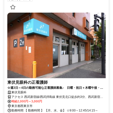
東伏見眼科の正看護師
☆週3日～4日の勤務可能な正看護師募集♪ 日曜・祝日＋木曜午後・土
曜午後が休診日です。
東伏見眼科
アクセス 西武新宿線/西武拝島線 東伏見北口徒歩約3分、西武新宿線
武蔵関北口徒歩約14分、西武新宿線 西武柳沢南口徒歩約17分 西武新
時給2,000円～3,000円
宿線 東伏見駅から徒歩で3分
東京都西東京市
勤務時間 【 勤務時間 】 【月、水、金】 ☆9:00～12:45/14:15～