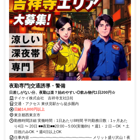
夜勤専門|交通誘導・警備
日差しがない分、夜勤は楽？始めやすい◎飲み物代1日200円☆
テイケイ株式会社 吉祥寺支社[18]
交通・アクセス 東伏見駅から徒歩圏内
日給14,000円以上
東京都西東京市
勤務時間詳細 実働時間：1日あたり8時間 平均勤務日数：1ヶ月あた
り4日 〜 20日 ■■夜勤■■20:00～5:00(実働8h) ＊週1・２日～OK ＊土
日祝のみOK ＊週4日以上OK
仕事内容 ─━─━─━─━─━─━─━─━─━─ メリット盛り沢山！夜