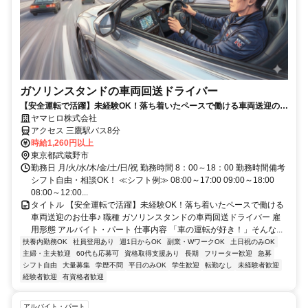
ガソリンスタンドの車両回送ドライバー
【安全運転で活躍】未経験OK！落ち着いたペースで働ける車両送迎のお
仕事♪
ヤマヒロ株式会社
アクセス 三鷹駅バス8分
時給1,260円以上
東京都武蔵野市
勤務日 月/火/水/木/金/土/日/祝 勤務時間 8：00～18：00 勤務時間備考
シフト自由・相談OK！ ≪シフト例≫ 08:00～17:00 09:00～18:00
08:00～12:00...
タイトル 【安全運転で活躍】未経験OK！落ち着いたペースで働ける
車両送迎のお仕事♪ 職種 ガソリンスタンドの車両回送ドライバー 雇
用形態 アルバイト・パート 仕事内容 「車の運転が好き！」そんな...
扶養内勤務OK
社員登用あり
週1日からOK
副業・WワークOK
土日祝のみOK
主婦・主夫歓迎
60代も応募可
資格取得支援あり
長期
フリーター歓迎
急募
シフト自由
大量募集
学歴不問
平日のみOK
学生歓迎
転勤なし
未経験者歓迎
経験者歓迎
有資格者歓迎
アルバイト・パート