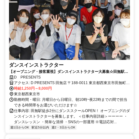
ダンスインストラクター
【オープニング・接客重視】ダンスインストラクター大募集☆田無駅徒
歩2分
D PRESENTS
アクセス: D PRESENTS 田無店 〒188-0011 東京都西東京市田無町2-
9-1 山岡ビル地下1階 田無駅徒歩2分
時給1,250円～8,000円
東京都西東京市
勤務時間・曜日: 月曜日から日曜日、朝10時~夜22時までの間で担当
できる時間帯をお選びいただけます☆
仕事内容: 田無駅徒歩2分にダンススクールOPEN！ オープニングのダ
ンスインストラクターを募集します。 ＜仕事内容詳細＞ーーーー ・
ダンスレッスン ・簡単な清掃 ・SNSの一部運用 ※電話応対...
週1日からOK
駅近5分以内
週2・3日からOK