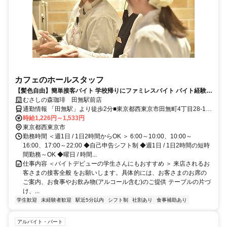
カフェのホールスタッフ
【髪色自由】簡単接客バイト 学校帰りにファミレスバイト バイト経験が
ない方も大歓迎 曜日や時間の希望も相談OK!! テスト時期などももちろ
むさしの森珈琲 田無駅前店
ん考慮します!!
通勤情報 「田無駅」より徒歩2分■東京都西東京市田無町4丁目28-17
田無マーブルビル2階
時給1,226円～1,533円
東京都西東京市
勤務時間 ＜週1日 / 1日2時間からOK ＞ 6:00～10:00、10:00～
16:00、17:00～22:00 ◆自己申告シフト制 ◆週1日 / 1日2時間の短時
間勤務～OK ◆曜日 / 時間...
仕事内容 ＜バイトデビューの学生さんにもおすすめ ＞ 来店されるお
客さまの接客全般 をお願いします。具体的には、お客さまのお席の
ご案内、お食事やお飲み物(アルコール含む)のご提供 テーブルの片づ
け、...
学生歓迎
未経験者歓迎
駅近5分以内
シフト制
社割あり
食事補助あり
アルバイト・パート