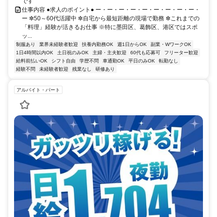
です
仕事内容 ●求人のポイント● ー・ー・ー・ー・ー・ー・ー・ー・ー・
ー ✼50～60代活躍中 ✼自宅から最短距離の現場で勤務 ✼これまでの
「料理」経験が活きるお仕事 ※特に墨田区、葛飾区、港区ではスポ
ッ...
制服あり
業界未経験者歓迎
扶養内勤務OK
週1日からOK
副業・WワークOK
1日4時間以内OK
土日祝のみOK
主婦・主夫歓迎
60代も応募可
フリーター歓迎
給料前払いOK
シフト自由
学歴不問
車通勤OK
平日のみOK
転勤なし
経験不問
未経験者歓迎
残業なし
研修あり
アルバイト・パート