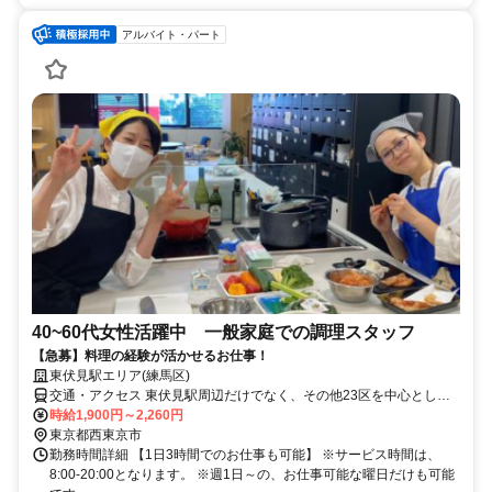
アルバイト・パート
40~60代女性活躍中 一般家庭での調理スタッフ
【急募】料理の経験が活かせるお仕事！
東伏見駅エリア(練馬区)
交通・アクセス 東伏見駅周辺だけでなく、その他23区を中心とした
お客様宅でもお仕事いただけます
時給1,900円～2,260円
東京都西東京市
勤務時間詳細 【1日3時間でのお仕事も可能】 ※サービス時間は、
8:00-20:00となります。 ※週1日～の、お仕事可能な曜日だけも可能