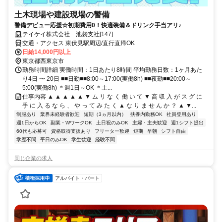
土木現場や建設現場の警備
警備デビュー応援☆初期費用0！快適装備＆ドリンク手当アリ♪
テイケイ株式会社 池袋支社[147]
交通・アクセス 東伏見駅周辺/直行直帰OK
日給14,000円以上
東京都西東京市
勤務時間詳細 実働時間：1日あたり8時間 平均勤務日数：1ヶ月あた
り4日 〜 20日 ■■日勤■■8:00～17:00(実働8h) ■■夜勤■■20:00～
5:00(実働8h) ＊週1日～OK ＊土...
仕事内容 ▲ ▲ ▲ ▲ ▲ ▼ ム リ な く 働 い て ▼ 高 収 入 が ス グ に
手 に 入 る な ら 、 や っ て み た く ▲ な り ま せ ん か ？ ▲ ▼...
制服あり
業界未経験者歓迎
短期（3ヵ月以内）
扶養内勤務OK
社員登用あり
週1日からOK
副業・WワークOK
土日祝のみOK
主婦・主夫歓迎
週1シフト提出
60代も応募可
資格取得支援あり
フリーター歓迎
短期
早朝
シフト自由
学歴不問
平日のみOK
学生歓迎
経験不問
同じ企業の求人
アルバイト・パート