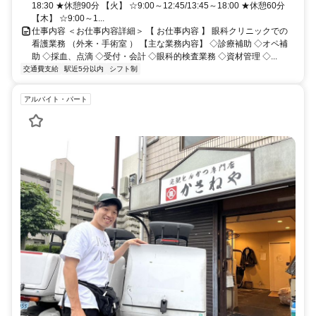
18:30 ★休憩90分 【火】 ☆9:00～12:45/13:45～18:00 ★休憩60分
【木】 ☆9:00～1...
仕事内容 ＜お仕事内容詳細＞ 【 お仕事内容 】 眼科クリニックでの
看護業務 （外来・手術室 ） 【主な業務内容】 ◇診療補助 ◇オペ補
助 ◇採血、点滴 ◇受付・会計 ◇眼科的検査業務 ◇資材管理 ◇...
交通費支給
駅近5分以内
シフト制
アルバイト・パート