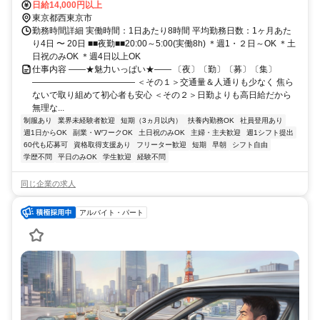
日給14,000円以上
東京都西東京市
勤務時間詳細 実働時間：1日あたり8時間 平均勤務日数：1ヶ月あた
り4日 〜 20日 ■■夜勤■■20:00～5:00(実働8h) ＊週1・２日～OK ＊土
日祝のみOK ＊週4日以上OK
仕事内容 ――★魅力いっぱい★―― 〔夜〕〔勤〕〔募〕〔集〕
―――――――――――― ＜その１＞交通量＆人通りも少なく 焦ら
ないで取り組めて初心者も安心 ＜その２＞日勤よりも高日給だから
無理な...
制服あり
業界未経験者歓迎
短期（3ヵ月以内）
扶養内勤務OK
社員登用あり
週1日からOK
副業・WワークOK
土日祝のみOK
主婦・主夫歓迎
週1シフト提出
60代も応募可
資格取得支援あり
フリーター歓迎
短期
早朝
シフト自由
学歴不問
平日のみOK
学生歓迎
経験不問
同じ企業の求人
アルバイト・パート