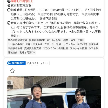
徒歩約15分、西武新宿線 東伏見南口徒歩約30分
時給1,750円以上
東京都西東京市
勤務時間 1日6時間～（10:00～19:00の間でシフト制）、月5日以上の
勤務（土日祝のみ） ※追加で平日の勤務も可能です。 ※試用期間中
は店舗での研修あり（詳細下記参照）
仕事内容 土日祝を中心とした月5日程度の勤務、追加で収入を増やし
たい方におすすめです。 ご来場されたお客様の基本情報を、専用タ
ブレットに入力するシンプルなお仕事です。 ■主な業務内容 ・お客様
情報の...
業界未経験者歓迎
扶養内勤務OK
週1日からOK
副業・WワークOK
土日祝のみOK
主婦・主夫歓迎
フリーター歓迎
シフト自由
学歴不問
学生歓迎
未経験者歓迎
交通費全額支給
ブランクOK
長期歓迎
フルタイム歓迎
シフト制
服装自由
友達と応募OK
アルバイト・パート