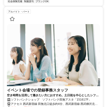
社会保険完備
制服貸与
ブランクOK
アルバイト・パート
イベント会場での登録事務スタッフ
空き時間を活用して働きたい方におすすめ。土日祝を中心としたシフト
のアルバイトです。ライフスタイルに合わせて勤務でき、収入アップも
ソフトバンクショップ ソフトバンク田無アスタ「151617F」
目指せます。
アクセス 西武新宿線 田無北口徒歩約4分、西武新宿線 西武柳沢北口