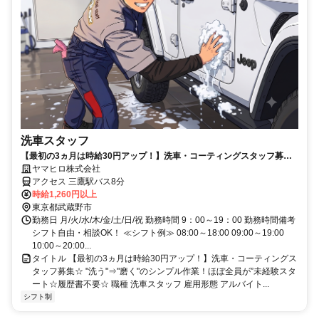
洗車スタッフ
【最初の3ヵ月は時給30円アップ！】洗車・コーティングスタッフ募集
☆ "洗う"⇒"磨く"のシンプル作業！ほぼ全員が”未経験スタート☆履歴
ヤマヒロ株式会社
書不要☆
アクセス 三鷹駅バス8分
時給1,260円以上
東京都武蔵野市
勤務日 月/火/水/木/金/土/日/祝 勤務時間 9：00～19：00 勤務時間備考
シフト自由・相談OK！ ≪シフト例≫ 08:00～18:00 09:00～19:00
10:00～20:00...
タイトル 【最初の3ヵ月は時給30円アップ！】洗車・コーティングス
タッフ募集☆ "洗う"⇒"磨く"のシンプル作業！ほぼ全員が”未経験スタ
ート☆履歴書不要☆ 職種 洗車スタッフ 雇用形態 アルバイト...
シフト制