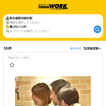
東京都
西武柳沢駅
職種を選択してください
週1日からOK
キーワードを選択してください
55件
条件保存
関連度順
アルバイト・パート