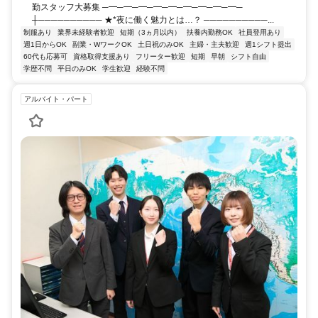
勤スタッフ大募集 ─━─━─━─━─━─━─━─━─━─
┼────────── ★*夜に働く魅力とは…？ ──────────...
制服あり
業界未経験者歓迎
短期（3ヵ月以内）
扶養内勤務OK
社員登用あり
週1日からOK
副業・WワークOK
土日祝のみOK
主婦・主夫歓迎
週1シフト提出
60代も応募可
資格取得支援あり
フリーター歓迎
短期
早朝
シフト自由
学歴不問
平日のみOK
学生歓迎
経験不問
アルバイト・パート