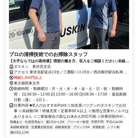
プロの清掃技術でのお掃除スタッフ
【大手ならではの高待遇】理想の働き方、収入をご相談ください♪未経験
歓迎！
ダスキン 東伏見支店
アクセス 東伏見駅徒歩13分／三鷹駅バス15分／西武柳沢駅自転車９
分
時給1,300円以上
東京都西東京市
勤務時間 ・勤務曜日：月・火・水・木・金・土・日・祝 ・勤務時
間： [1] 08:30～12:00 [2] 13:00～16:00 [3] 08:30～17:00 ・最低勤務
日数（週）：1日 1...
仕事内容 ■求人のおすすめPoint ☆知名度バツグンのダスキンでお仕
事 ☆未経験OK！研修充実！定着率90％以上 ☆無理な営業やノルマは
ありません ☆ご家族都合の急なお休みも対応可能 ☆扶養控除内や...
制服あり
社員登用あり
週1日からOK
フリーター歓迎
学歴不問
平日のみOK
未経験者歓迎
交通費全額支給
経験者歓迎
ブランクOK
長期歓迎
シフト制
週4日以上OK