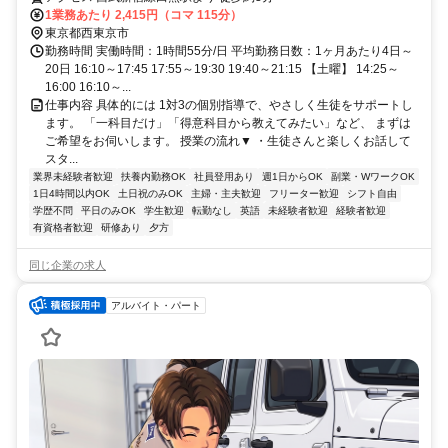
1業務あたり 2,415円（コマ 115分）
東京都西東京市
勤務時間 実働時間：1時間55分/日 平均勤務日数：1ヶ月あたり4日～
20日 16:10～17:45 17:55～19:30 19:40～21:15 【土曜】 14:25～
16:00 16:10～...
仕事内容 具体的には 1対3の個別指導で、やさしく生徒をサポートし
ます。 「一科目だけ」「得意科目から教えてみたい」など、 まずは
ご希望をお伺いします。 授業の流れ▼ ・生徒さんと楽しくお話して
スタ...
業界未経験者歓迎
扶養内勤務OK
社員登用あり
週1日からOK
副業・WワークOK
1日4時間以内OK
土日祝のみOK
主婦・主夫歓迎
フリーター歓迎
シフト自由
学歴不問
平日のみOK
学生歓迎
転勤なし
英語
未経験者歓迎
経験者歓迎
有資格者歓迎
研修あり
夕方
同じ企業の求人
アルバイト・パート