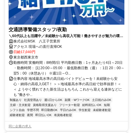
交通誘導警備スタッフ/夜勤
＼60代以上も活躍中／未経験から高収入可能！働きやすさが魅力の環境
で警備員デビューをしませんか！【月収34万円以上可能！日払いも
株式会社MSK 八王子営業所
OK！】勤務3日前迄シフト申請が可能です！週1日～・短期もOK！あな
アクセス 現場への直行直帰OK
たのライフスタイルに合わせてお仕事しませんか！未経験者大歓迎！年
日給17,040円
代幅広く活躍しています。
東京都西東京市
勤務時間 実働時間：8時間/日 平均勤務日数：1ヶ月あたり4日～20日
・勤務時間： [1] 20:00～05:00 ・最低勤務日数（週）：1日 20：00～
翌5：00（休憩あり） ※週1日～O...
仕事内容 地域最高水準の高日給バイトデビューを！未経験から安
心・納得の高収入GET！ ＞＞地域最高水準の高日給で効率抜群！＜
＜ ようやく慣れてきた新生活はもちろん これから迎える連休などに
も ”働きや...
制服あり
社員登用あり
週1日からOK
副業・WワークOK
土日祝のみOK
主婦・主夫歓迎
資格取得支援あり
フリーター歓迎
給料前払いOK
短期
シフト自由
学歴不問
即日勤務OK
平日のみOK
学生歓迎
未経験者歓迎
経験者歓迎
夜間
即日払いOK
有資格者歓迎
同じ企業の求人