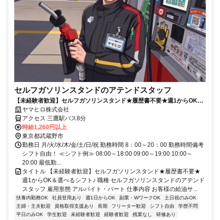
セルフガソリンスタンドのアテンドスタッフ
【未経験者歓迎】セルフガソリンスタンド★履歴書不要★週1からOK＆
選べるシフト♪
ヤマヒロ株式会社
アクセス 三鷹駅バス8分
時給1,260円以上
東京都武蔵野市
勤務日 月/火/水/木/金/土/日/祝 勤務時間 8：00～20：00 勤務時間備考
シフト自由！ ≪シフト例≫ 08:00～18:00 09:00～19:00 10:00～
20:00 最低勤...
タイトル 【未経験者歓迎】セルフガソリンスタンド★履歴書不要★
週1からOK＆選べるシフト♪ 職種 セルフガソリンスタンドのアテンド
スタッフ 雇用形態 アルバイト・パート 仕事内容 お客様の給油サ...
扶養内勤務OK
社員登用あり
週1日からOK
副業・WワークOK
土日祝のみOK
主婦・主夫歓迎
資格取得支援あり
長期
フリーター歓迎
シフト自由
学歴不問
平日のみOK
学生歓迎
未経験者歓迎
経験者歓迎
残業なし
研修あり