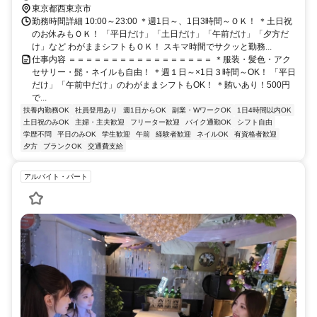
自由◆正社員登用あり
東京都西東京市
勤務時間詳細 10:00～23:00 ＊週1日～、1日3時間～ＯＫ！ ＊土日祝
のお休みもＯＫ！ 「平日だけ」「土日だけ」「午前だけ」「夕方だ
け」など わがままシフトもＯＫ！ スキマ時間でサクッと勤務...
仕事内容 ＝＝＝＝＝＝＝＝＝＝＝＝＝＝＝＝＝ ＊服装・髪色・アク
セサリー・髭・ネイルも自由！ ＊週１日～×1日３時間～OK！ 「平日
だけ」「午前中だけ」のわがままシフトもOK！ ＊賄いあり！500円
で...
扶養内勤務OK
社員登用あり
週1日からOK
副業・WワークOK
1日4時間以内OK
土日祝のみOK
主婦・主夫歓迎
フリーター歓迎
バイク通勤OK
シフト自由
学歴不問
平日のみOK
学生歓迎
午前
経験者歓迎
ネイルOK
有資格者歓迎
夕方
ブランクOK
交通費支給
アルバイト・パート