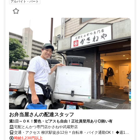
アルバイト・パート
お弁当屋さんの配達スタッフ
週1日～ＯＫ！髪色・ピアスも自由！正社員登用あり◎賄い有
宅配とんかつ専門店かさねや武蔵野店
交通・アクセス 柳沢駅徒歩12分＊自転車・バイク通勤OK！ ◆週1日
～1日3時間～OK◆食事補助（お弁当）あり◆服装・髪色・ピアスも
時給1,230円以上