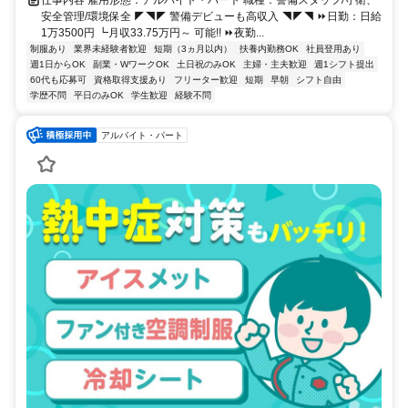
安全管理/環境保全 ◤◥◤ 警備デビューも高収入 ◥◤◥ ⏩日勤：日給
1万3500円 ┗月収33.75万円～ 可能!! ⏩夜勤...
制服あり
業界未経験者歓迎
短期（3ヵ月以内）
扶養内勤務OK
社員登用あり
週1日からOK
副業・WワークOK
土日祝のみOK
主婦・主夫歓迎
週1シフト提出
60代も応募可
資格取得支援あり
フリーター歓迎
短期
早朝
シフト自由
学歴不問
平日のみOK
学生歓迎
経験不問
アルバイト・パート