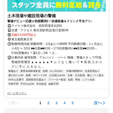
土木現場や建設現場の警備
警備デビュー応援☆初期費用0！快適装備＆ドリンク手当アリ♪
テイケイ株式会社 高田馬場支社[56]
交通・アクセス 東伏見駅周辺/直行直帰OK
日給14,000円以上
東京都西東京市
勤務時間詳細 実働時間：1日あたり8時間 平均勤務日数：1ヶ月あた
り4日 〜 20日 ■■日勤■■8:00～17:00(実働8h) ■■夜勤■■20:00～
5:00(実働8h) ＊週1日～OK ＊土...
仕事内容 雇用形態：アルバイト・パート 職種：警備スタッフ/守衛、
警備管理/運営 ▲ ▲ ▲ ▲ ▲ ▼ ム リ な く 働 い て ▼ 高 収 入 が ス
グ に 手 に 入 る な ら ...
制服あり
業界未経験者歓迎
短期（3ヵ月以内）
扶養内勤務OK
社員登用あり
週1日からOK
副業・WワークOK
土日祝のみOK
主婦・主夫歓迎
週1シフト提出
60代も応募可
資格取得支援あり
フリーター歓迎
短期
早朝
シフト自由
学歴不問
平日のみOK
学生歓迎
経験不問
同じ企業の求人
前へ
次へ
1
2
3
4
5