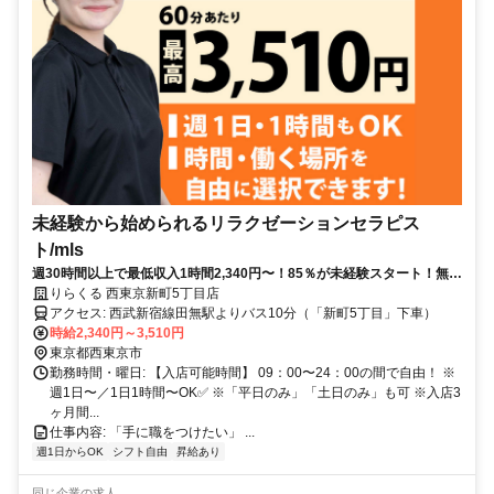
未経験から始められるリラクゼーションセラピス
ト/mls
週30時間以上で最低収入1時間2,340円〜！85％が未経験スタート！無料
トレで一生モノの技術を習得✅好きな時間に収入を得られます⏰【東京
りらくる 西東京新町5丁目店
都西東京市新町】
アクセス: 西武新宿線田無駅よりバス10分（「新町5丁目」下車）
時給2,340円～3,510円
東京都西東京市
勤務時間・曜日: 【入店可能時間】 09：00〜24：00の間で自由！ ※
週1日〜／1日1時間〜OK✅ ※「平日のみ」「土日のみ」も可 ※入店3
ヶ月間...
仕事内容: 「手に職をつけたい」 ...
週1日からOK
シフト自由
昇給あり
同じ企業の求人