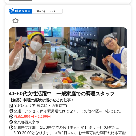
アルバイト・パート
40~60代女性活躍中 一般家庭での調理スタッフ
【急募】料理の経験が活かせるお仕事！
保谷駅エリア(練馬区・西東京市)
交通・アクセス 保谷駅周辺だけでなく、その他23区を中心としたお
客様宅でもお仕事いただけます
時給1,900円～2,260円
東京都西東京市
勤務時間詳細 【1日3時間でのお仕事も可能】 ※サービス時間は、
8:00-20:00となります。 ※週1日～の、お仕事可能な曜日だけも可能