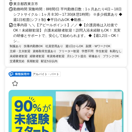
武有楽町線 保谷南口徒歩約36分
東京都西東京市
勤務時間 実働時間：8時間/日 平均勤務日数：1ヶ月あたり4日～18日
シフトサイクル：1ヶ月 8:30～17:30(休憩1時間） ※多少残業あり ◆
週1日程度(シフト制) ◆平日のみOK ◆勤務...
仕事内容 ＼＼【アピールポイント】／／ ◆【介護資格は入社後で
OK！未経験歓迎】 介護未経験者歓迎！訪問入浴未経験もOK！ 充実
の研修とサポートで、安心して始められます。 ◆【週1,2日～OK！
シ...
制服あり
扶養内勤務OK
社員登用あり
週1日からOK
副業・WワークOK
主婦・主夫歓迎
資格取得支援あり
フリーター歓迎
学歴不問
学生歓迎
転勤なし
未経験者歓迎
経験者歓迎
有資格者歓迎
月1シフト提出
研修あり
ブランクOK
交通費支給
長期歓迎
駅近5分以内
アルバイト・パート