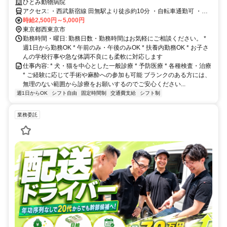
ひとみ動物病院
アクセス: ・西武新宿線 田無駅より徒歩約10分 ・自転車通勤可 ・交
通費全額支給
時給2,500円～5,000円
東京都西東京市
勤務時間・曜日: 勤務日数・勤務時間はお気軽にご相談ください。 *
週1日から勤務OK * 午前のみ・午後のみOK * 扶養内勤務OK * お子さ
んの学校行事や急な体調不良にも柔軟に対応します
仕事内容: * 犬・猫を中心とした一般診療 * 予防医療 * 各種検査・治療
* ご経験に応じて手術や麻酔への参加も可能 ブランクのある方には、
無理のない範囲から診療をお願いするのでご安心ください...
週1日からOK
シフト自由
固定時間制
交通費支給
シフト制
業務委託