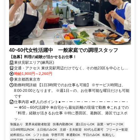
40~60代女性活躍中 一般家庭での調理スタッフ
【急募】料理の経験が活かせるお仕事！
東伏見駅エリア(練馬区)
交通・アクセス 東伏見駅周辺だけでなく、その他23区を中心とした
お客様宅でもお仕事いただけます
時給1,900円～2,260円
東京都西東京市
勤務時間詳細 【1日3時間でのお仕事も可能】 ※サービス時間は、
8:00-20:00となります。 ※週1日～の、お仕事可能な曜日だけも可能
です
仕事内容 ●求人のポイント● ー・ー・ー・ー・ー・ー・ー・ー・ー・
ー ✼50～60代活躍中 ✼自宅から最短距離の現場で勤務 ✼これまでの
「料理」経験が活きるお仕事 ※特に墨田区、葛飾区、港区ではスポ
ッ...
制服あり
業界未経験者歓迎
扶養内勤務OK
週1日からOK
副業・WワークOK
1日4時間以内OK
土日祝のみOK
主婦・主夫歓迎
60代も応募可
フリーター歓迎
給料前払いOK
シフト自由
学歴不問
車通勤OK
平日のみOK
転勤なし