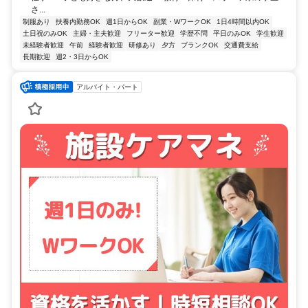
さ...
制服あり
扶養内勤務OK
週1日からOK
副業・WワークOK
1日4時間以内OK
土日祝のみOK
主婦・主夫歓迎
フリーター歓迎
学歴不問
平日のみOK
学生歓迎
未経験者歓迎
午前
経験者歓迎
研修あり
夕方
ブランクOK
交通費支給
長期歓迎
週2・3日からOK
アルバイト・パート