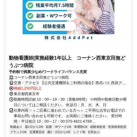
動物看護師|実務経験1年以上 コーナン西東京田無ど
うぶつ病院
予約制で残業少なめ/ワークライフバランス充実
コーナン西東京田無どうぶつ病院
交通・アクセス 【公共交通機関をご利用の場合】西武バス 西原グリ
ーンハイツ バス停より 徒歩 7 分 【お車をご利用の場合】 東京外環自
時給1,250円以上
動車道 大泉インターより 26 分 中央自動車道 調布インターより 33 分
東京都西東京市
勤務時間詳細 10：00～19：30（実働8時間） ※時間や勤務日数や曜
日についてはご相談ください。 休診日：月、火、木、日
仕事内容 ✨＜ご応募に迷われている方へ＞ ご不明な点等お電話での
事前お問い合わせも可能です。 お気軽にご連絡ください。 受付時
間：平日祝日 10：00～17：00 070-4821-6769 ...
制服あり
週1日からOK
副業・WワークOK
車通勤OK
経験者歓迎
有資格者歓迎
ブランクOK
交通費支給
週2・3日からOK
シフト制
社割あり