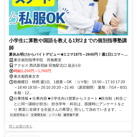
小学生に算数や国語を教える1対2までの個別指導塾講
師
夏休み明けからバイトデビュー★1コマ1875～2640円！週1日1コマ～私
服でok◎
東京個別指導学院 田無教室
アクセス 西武新宿線 田無駅北口 徒歩1分
時給1,250円～1,760円
東京都西東京市
勤務曜日・時間 週1日、1授業～OK 〈コマ割〉 15:50～17:10 17:20
～18:40 18:50～20:10 20:20～21:40 〈講習期間〉 夏期：7/14～8/31
冬期：12...
仕事情報 ● 仕事内容 ■小学生向け授業からスタート ■担当制（科目ご
とに同一講師が担当） 担当学年・科目は、面接時にアンケートをと
り 教室に在籍する生徒さんの希望と 照らして決めていきます。 ...
社員登用あり
交通費支給
シフト制
履歴書不要
同じ企業の求人