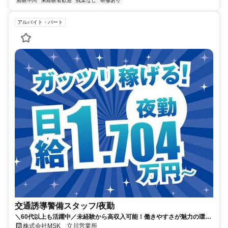
経験不問
未経験者歓迎
残業なし
研修あり
アルバイト・パート
交通誘導警備スタッフ/夜勤
＼60代以上も活躍中／未経験から高収入可能！働きやすさが魅力の環境
で警備員デビューをしませんか！【月収34万円以上可能！日払いも
株式会社MSK 立川営業所