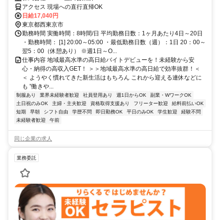
OK！】勤務3日前迄シフト申請が可能です！週1日～・短期もOK！あな
アクセス 現場への直行直帰OK
たのライフスタイルに合わせてお仕事しませんか！未経験者大歓迎！年
日給17,040円
代幅広く活躍しています。
東京都西東京市
勤務時間 実働時間：8時間/日 平均勤務日数：1ヶ月あたり4日～20日
・勤務時間： [1] 20:00～05:00 ・最低勤務日数（週）：1日 20：00～
翌5：00（休憩あり） ※週1日～O...
仕事内容 地域最高水準の高日給バイトデビューを！未経験から安
心・納得の高収入GET！ ＞＞地域最高水準の高日給で効率抜群！＜
＜ ようやく慣れてきた新生活はもちろん これから迎える連休などに
も ”働きや...
制服あり
業界未経験者歓迎
社員登用あり
週1日からOK
副業・WワークOK
土日祝のみOK
主婦・主夫歓迎
資格取得支援あり
フリーター歓迎
給料前払いOK
短期
早朝
シフト自由
学歴不問
即日勤務OK
平日のみOK
学生歓迎
経験不問
未経験者歓迎
午前
同じ企業の求人
業務委託