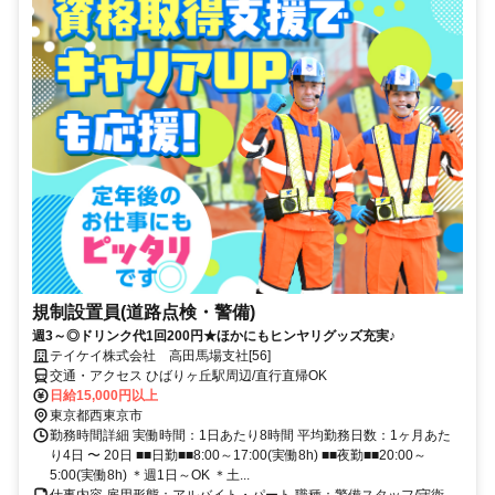
規制設置員(道路点検・警備)
週3～◎ドリンク代1回200円★ほかにもヒンヤリグッズ充実♪
テイケイ株式会社 高田馬場支社[56]
交通・アクセス ひばりヶ丘駅周辺/直行直帰OK
日給15,000円以上
東京都西東京市
勤務時間詳細 実働時間：1日あたり8時間 平均勤務日数：1ヶ月あた
り4日 〜 20日 ■■日勤■■8:00～17:00(実働8h) ■■夜勤■■20:00～
5:00(実働8h) ＊週1日～OK ＊土...
仕事内容 雇用形態：アルバイト・パート 職種：警備スタッフ/守衛、