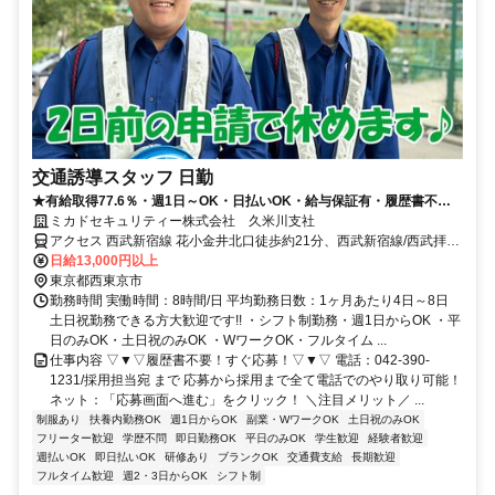
交通誘導スタッフ 日勤
★有給取得77.6％・週1日～OK・日払いOK・給与保証有・履歴書不要
★
ミカドセキュリティー株式会社 久米川支社
アクセス 西武新宿線 花小金井北口徒歩約21分、西武新宿線/西武拝島
線 田無北口徒歩約22分、西武新宿線 西武柳沢北口徒歩約34分
日給13,000円以上
東京都西東京市
勤務時間 実働時間：8時間/日 平均勤務日数：1ヶ月あたり4日～8日
土日祝勤務できる方大歓迎です!! ・シフト制勤務・週1日からOK ・平
日のみOK・土日祝のみOK ・WワークOK・フルタイム ...
仕事内容 ▽▼▽履歴書不要！すぐ応募！▽▼▽ 電話：042-390-
1231/採用担当宛 まで 応募から採用まで全て電話でのやり取り可能！
ネット：「応募画面へ進む」をクリック！ ＼注目メリット／ ...
制服あり
扶養内勤務OK
週1日からOK
副業・WワークOK
土日祝のみOK
フリーター歓迎
学歴不問
即日勤務OK
平日のみOK
学生歓迎
経験者歓迎
週払いOK
即日払いOK
研修あり
ブランクOK
交通費支給
長期歓迎
フルタイム歓迎
週2・3日からOK
シフト制