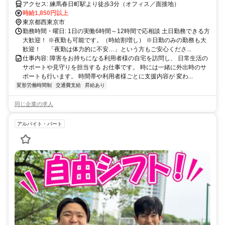
支給します！
アクセス: 練馬春日町駅より徒歩3分（オフィス／面接地）
時給1,850円以上
東京都西東京市
勤務時間・曜日: 1日の実働6時間～12時間で応相談 土日勤務できる方
大歓迎！ ※夜勤も可能です。（時給割増し） ※日勤のみの勤務も大
歓迎！ 「夜勤は体力的に不安…」という方もご安心くださ...
仕事内容: 障害をお持ちになる利用者様の自宅を訪問し、 日常生活の
サポートや見守りを担当する お仕事です。 時には一緒に外出時のサ
ポートも行います。 時間帯や利用者様ごとに支援内容が 変わ...
変形労働時間制
交通費支給
昇給あり
同じ企業の求人
アルバイト・パート