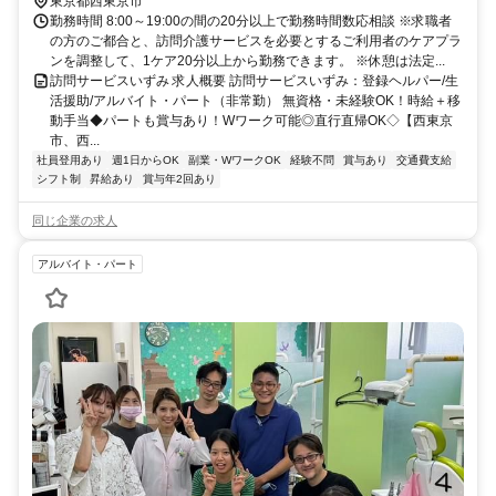
東京都西東京市
勤務時間 8:00～19:00の間の20分以上で勤務時間数応相談 ※求職者
の方のご都合と、訪問介護サービスを必要とするご利用者のケアプラ
ンを調整して、1ケア20分以上から勤務できます。 ※休憩は法定...
訪問サービスいずみ 求人概要 訪問サービスいずみ：登録ヘルパー/生
活援助/アルバイト・パート（非常勤） 無資格・未経験OK！時給＋移
動手当◆パートも賞与あり！Wワーク可能◎直行直帰OK◇【西東京
市、西...
社員登用あり
週1日からOK
副業・WワークOK
経験不問
賞与あり
交通費支給
シフト制
昇給あり
賞与年2回あり
同じ企業の求人
アルバイト・パート