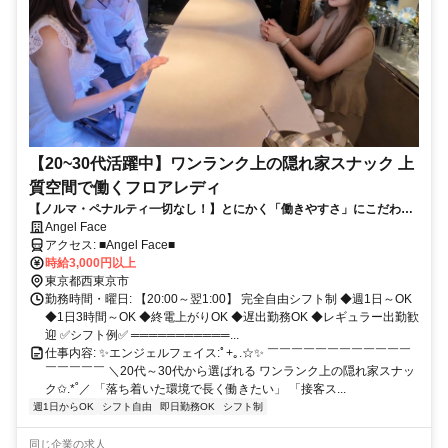
【20~30代活躍中】ワンランク上の隠れ家スナック 上
質空間で働くフロアレディ
【ノルマ・ペナルティ一切なし！】とにかく「働きやすさ」にこだわっ
てます♪未経験でも全力サポートするのでまずはお気軽にご応募くださ
Angel Face
い！
アクセス: ■Angel Face■
時給3,000円以上
東京都西東京市
勤務時間・曜日: 【20:00～翌1:00】 完全自由シフト制 ◆週1日～OK
◆1日3時間～OK ◆終電上がりOK ◆遅出勤務OK ◆レギュラー出勤歓
迎 ✅シフト例✅ ═══════════...
仕事内容: ✨エンジェルフェイス:ﾟ+｡.☆✨ ￣￣￣￣￣￣￣￣￣￣￣￣
￣￣￣￣￣ ＼20代～30代から選ばれる ワンランク上の隠れ家スナッ
ク✩.*˚／ 「落ち着いた環境で長く働きたい」 「接客ス...
週1日からOK
シフト自由
即日勤務OK
シフト制
同じ企業の求人