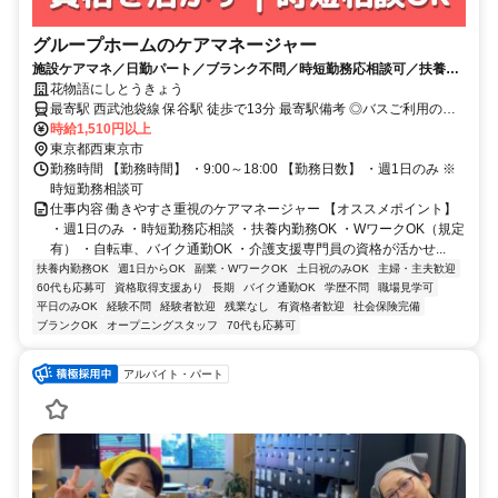
グループホームのケアマネージャー
施設ケアマネ／日勤パート／ブランク不問／時短勤務応相談可／扶養内
OK
花物語にしとうきょう
最寄駅 西武池袋線 保谷駅 徒歩で13分 最寄駅備考 ◎バスご利用の場
合 西武新宿線 田無駅・西武バス （田４１）「天神山」行 →「文理台
時給1,510円以上
公園」下車徒歩3分 西武池袋線 ひばりヶ丘駅・コミュニティバスはな
東京都西東京市
バス 第2ルート →｢中町交差点北｣下車すぐ
勤務時間 【勤務時間】 ・9:00～18:00 【勤務日数】 ・週1日のみ ※
時短勤務相談可
仕事内容 働きやすさ重視のケアマネージャー 【オススメポイント】
・週1日のみ ・時短勤務応相談 ・扶養内勤務OK ・WワークOK（規定
有） ・自転車、バイク通勤OK ・介護支援専門員の資格が活かせ...
扶養内勤務OK
週1日からOK
副業・WワークOK
土日祝のみOK
主婦・主夫歓迎
60代も応募可
資格取得支援あり
長期
バイク通勤OK
学歴不問
職場見学可
平日のみOK
経験不問
経験者歓迎
残業なし
有資格者歓迎
社会保険完備
ブランクOK
オープニングスタッフ
70代も応募可
アルバイト・パート