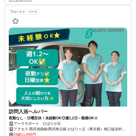
アルバイト・パート
訪問入浴ヘルパー
夜勤なし・日曜定休！未経験OK◎週1,2日～勤務OK☆
アースサポート ひばりが丘
アクセス 西武池袋線/西武秩父線 ひばりヶ丘（東京都）南口徒歩約5
分、西武池袋線/西武秩父線 東久留米東口徒歩約21分、西武池袋線/西
日給11,990円