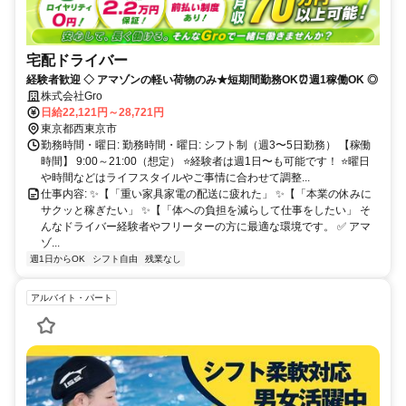
宅配ドライバー
経験者歓迎 ◇ アマゾンの軽い荷物のみ★短期間勤務OK⏰週1稼働OK ◎
株式会社Gro
日給22,121円～28,721円
東京都西東京市
勤務時間・曜日: 勤務時間・曜日: シフト制（週3〜5日勤務） 【稼働
時間】 9:00～21:00（想定） ⭐️経験者は週1日〜も可能です！ ⭐️曜日
や時間などはライフスタイルやご事情に合わせて調整...
仕事内容: ✨【「重い家具家電の配送に疲れた」 ✨【「本業の休みに
サクッと稼ぎたい」 ✨【「体への負担を減らして仕事をしたい」 そ
んなドライバー経験者やフリーターの方に最適な環境です。 ✅ アマ
ゾ...
週1日からOK
シフト自由
残業なし
アルバイト・パート