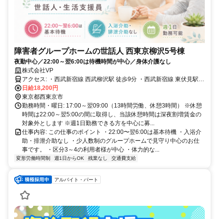
障害者グループホームの世話人 西東京柳沢5号棟
夜勤中心／22:00～翌6:00は待機時間が中心／身体介護なし
株式会社VP
アクセス: ・西武新宿線 西武柳沢駅 徒歩9分 ・西武新宿線 東伏見駅
徒歩21分 車・バイク通勤不可／敷地内駐車場なし ※こちらのユニッ
日給18,200円
トは電車通勤または自転車通勤のみとなります。 ※家の前にはスペ
東京都西東京市
ースがありますが、敷地内ではないため、自転車を置かれる際は自己
勤務時間・曜日: 17:00～翌09:00（13時間労働、休憩3時間） ※休憩
時間は22:00～翌5:00の間に取得し、当該休憩時間は深夜割増賃金の
責任でお願いいたします。 通勤しやすい立地です
対象外とします ※週1日勤務できる方を中心に募...
仕事内容: この仕事のポイント ・22:00〜翌6:00は基本待機 ・入浴介
助・排泄介助なし ・少人数制のグループホームで見守り中心のお仕
事です。 ・区分3～4の利用者様が中心 ・体力的な...
変形労働時間制
週1日からOK
残業なし
交通費支給
アルバイト・パート