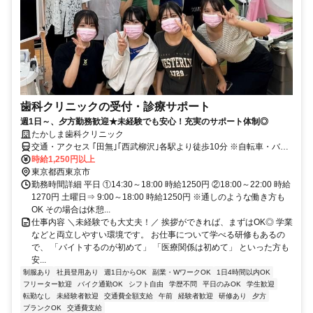
歯科クリニックの受付・診療サポート
週1日～、夕方勤務歓迎★未経験でも安心！充実のサポート体制◎
たかしま歯科クリニック
交通・アクセス ｢田無｣｢西武柳沢｣各駅より徒歩10分 ※自転車・バイ
ク通勤もOK ⭐未経験・無資格ＯＫ⭐週1日～ＯＫ＆短時間勤務⭐髪色
時給1,250円以上
自由
東京都西東京市
勤務時間詳細 平日 ①14:30～18:00 時給1250円 ②18:00～22:00 時給
1270円 土曜日⇒ 9:00～18:00 時給1250円 ※通しのような働き方も
OK その場合は休憩...
仕事内容 ＼未経験でも大丈夫！／ 挨拶ができれば、まずはOK◎ 学業
などと両立しやすい環境です。 お仕事について学べる研修もあるの
で、 「バイトするのが初めて」 「医療関係は初めて」 といった方も
安...
制服あり
社員登用あり
週1日からOK
副業・WワークOK
1日4時間以内OK
フリーター歓迎
バイク通勤OK
シフト自由
学歴不問
平日のみOK
学生歓迎
転勤なし
未経験者歓迎
交通費全額支給
午前
経験者歓迎
研修あり
夕方
ブランクOK
交通費支給