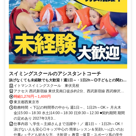
スイミングスクールのアシスタントコーチ
泳げなくても未経験でも大歓迎！週1日～・1日2h～◎子どもとの関わり
がやりがいに♪
イトマンスイミングスクール 東伏見校
アクセス 西武新宿線 東伏見南口徒歩約2分、西武新宿線 西武柳沢南
口徒歩約13分、西武新宿線 武蔵関南口徒歩約18分
時給1,276円～1,400円
東京都西東京市
勤務時間 ＜下記の時間帯の中から 週1日～、1日2h～OK＞ 月火木
金)15:00～18:30 水土)14:00～18:30 日)9:30～12:30 ■契約期間 期間
の定めあり 2027年3月3...
仕事内容 ＼学生～主婦さんまで活躍中！／ 週1日～・1日2h～OK！
泳げない人も安心◎キッズ中心の 簡単レッスン＆笑顔いっぱいのお
仕事♪ ＜子ども好きな方、大歓迎＞ 教育・保育・スポーツ系の学生