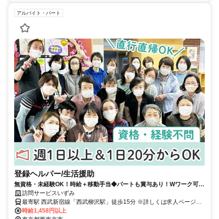
アルバイト・パート
登録ヘルパー/生活援助
無資格・未経験OK！時給＋移動手当◆パートも賞与あり！Wワーク可能
◎直行直帰OK◇【西東京市、西武柳沢駅、訪問介護、登録ヘルパー/生
訪問サービスいずみ
活援助、非常勤】
最寄駅 西武新宿線「西武柳沢駅」徒歩15分 ※詳しくは求人ページ下
部の「アクセス」をご覧ください。
時給1,458円以上