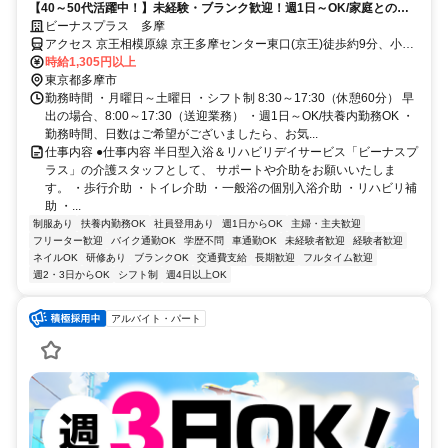
【40～50代活躍中！】未経験・ブランク歓迎！週1日～OK/家庭との両
立もしやすい！キャリアアップしたい方にもおすすめ◎
ビーナスプラス 多摩
アクセス 京王相模原線 京王多摩センター東口(京王)徒歩約9分、小田
急多摩線/小田急小田原線 小田急多摩センター東口(小田急)徒歩約9
時給1,305円以上
分、多摩都市モノレール線 多摩センター出口2徒歩約11分
東京都多摩市
勤務時間 ・月曜日～土曜日 ・シフト制 8:30～17:30（休憩60分） 早
出の場合、8:00～17:30（送迎業務） ・週1日～OK/扶養内勤務OK ・
勤務時間、日数はご希望がございましたら、お気...
仕事内容 ●仕事内容 半日型入浴＆リハビリデイサービス「ビーナスプ
ラス」の介護スタッフとして、 サポートや介助をお願いいたしま
す。 ・歩行介助 ・トイレ介助 ・一般浴の個別入浴介助 ・リハビリ補
助 ・...
制服あり
扶養内勤務OK
社員登用あり
週1日からOK
主婦・主夫歓迎
フリーター歓迎
バイク通勤OK
学歴不問
車通勤OK
未経験者歓迎
経験者歓迎
ネイルOK
研修あり
ブランクOK
交通費支給
長期歓迎
フルタイム歓迎
週2・3日からOK
シフト制
週4日以上OK
アルバイト・パート