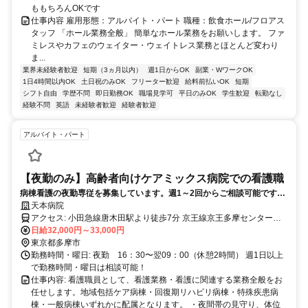
ももちろんOKです
仕事内容 雇用形態：アルバイト・パート 職種：飲食ホール/フロアス
タッフ 「ホール業務全般」 簡単なホール業務をお願いします。 ファ
ミレスやカフェのウェイター・ウェイトレス業務とほとんど変わり
ま...
業界未経験者歓迎
短期（3ヵ月以内）
週1日からOK
副業・WワークOK
1日4時間以内OK
土日祝のみOK
フリーター歓迎
給料前払いOK
短期
シフト自由
学歴不問
即日勤務OK
職場見学可
平日のみOK
学生歓迎
転勤なし
経験不問
英語
未経験者歓迎
経験者歓迎
アルバイト・パート
【夜勤のみ】高齢者向けケアミックス病院での看護職
病棟看護の夜勤専従を募集しています。週1～2回からご相談可能です。
ダブルワーク希望の方は事前にご相談ください。
天本病院
アクセス: 小田急線唐木田駅より徒歩7分 京王線京王多摩センター駅
より徒歩15分 モノレール多摩センター駅より徒歩15分 多摩南部地域
日給32,000円～33,000円
病院バス停より徒歩2分 マイカー通勤可（立体駐車場あり） バイク・
東京都多摩市
自転車通勤可（駐輪場あり）
勤務時間・曜日: 夜勤 16：30〜翌09：00（休憩2時間） 週1日以上
で勤務時間・曜日は相談可能！
仕事内容: 看護職員として、看護業務・看護に関連する業務全般をお
任せします。地域包括ケア病棟・回復期リハビリ病棟・特殊疾患病
棟・一般病棟いずれかに配属となります。 ・夜間帯の見守り、体位