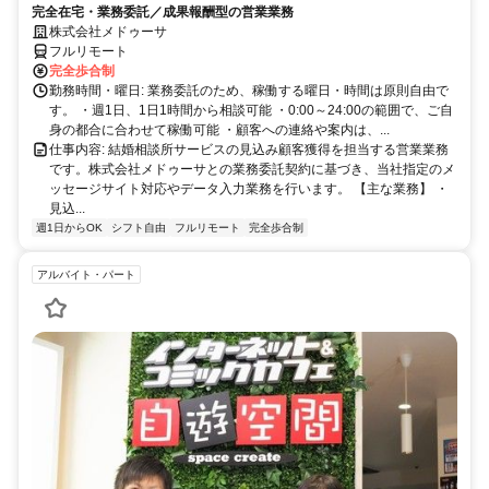
完全在宅・業務委託／成果報酬型の営業業務
株式会社メドゥーサ
フルリモート
完全歩合制
勤務時間・曜日: 業務委託のため、稼働する曜日・時間は原則自由で
す。 ・週1日、1日1時間から相談可能 ・0:00～24:00の範囲で、ご自
身の都合に合わせて稼働可能 ・顧客への連絡や案内は、...
仕事内容: 結婚相談所サービスの見込み顧客獲得を担当する営業業務
です。株式会社メドゥーサとの業務委託契約に基づき、当社指定のメ
ッセージサイト対応やデータ入力業務を行います。 【主な業務】 ・
見込...
週1日からOK
シフト自由
フルリモート
完全歩合制
アルバイト・パート