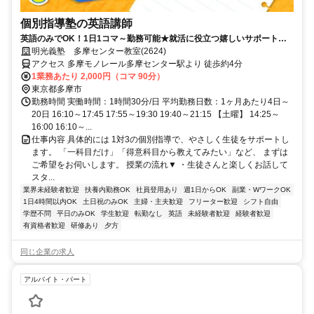
個別指導塾の英語講師
英語のみでOK！1日1コマ～勤務可能★就活に役立つ嬉しいサポートも
◎ミドル・シニアも活躍中
明光義塾 多摩センター教室(2624)
アクセス 多摩モノレール多摩センター駅より 徒歩約4分
1業務あたり 2,000円（コマ 90分）
東京都多摩市
勤務時間 実働時間：1時間30分/日 平均勤務日数：1ヶ月あたり4日～
20日 16:10～17:45 17:55～19:30 19:40～21:15 【土曜】 14:25～
16:00 16:10～...
仕事内容 具体的には 1対3の個別指導で、やさしく生徒をサポートし
ます。 「一科目だけ」「得意科目から教えてみたい」など、 まずは
ご希望をお伺いします。 授業の流れ▼ ・生徒さんと楽しくお話して
スタ...
業界未経験者歓迎
扶養内勤務OK
社員登用あり
週1日からOK
副業・WワークOK
1日4時間以内OK
土日祝のみOK
主婦・主夫歓迎
フリーター歓迎
シフト自由
学歴不問
平日のみOK
学生歓迎
転勤なし
英語
未経験者歓迎
経験者歓迎
有資格者歓迎
研修あり
夕方
同じ企業の求人
アルバイト・パート