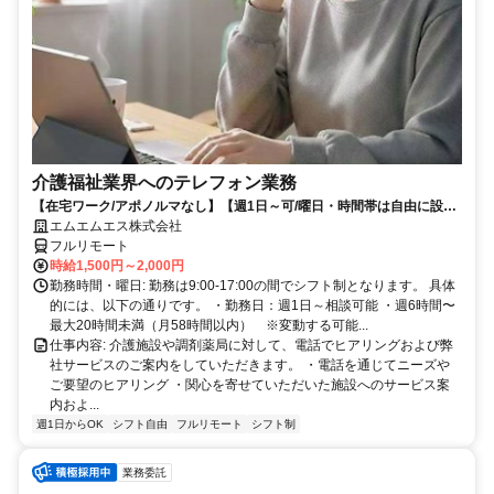
介護福祉業界へのテレフォン業務
【在宅ワーク/アポノルマなし】【週1日～可/曜日・時間帯は自由に設定
可】介護福祉業界へのテレフォン業務（主にヒアリング、商品案内）
エムエムエス株式会社
フルリモート
時給1,500円～2,000円
勤務時間・曜日: 勤務は9:00-17:00の間でシフト制となります。 具体
的には、以下の通りです。 ・勤務日：週1日～相談可能 ・週6時間〜
最大20時間未満（月58時間以内） ※変動する可能...
仕事内容: 介護施設や調剤薬局に対して、電話でヒアリングおよび弊
社サービスのご案内をしていただきます。 ・電話を通じてニーズや
ご要望のヒアリング ・関心を寄せていただいた施設へのサービス案
内およ...
週1日からOK
シフト自由
フルリモート
シフト制
業務委託