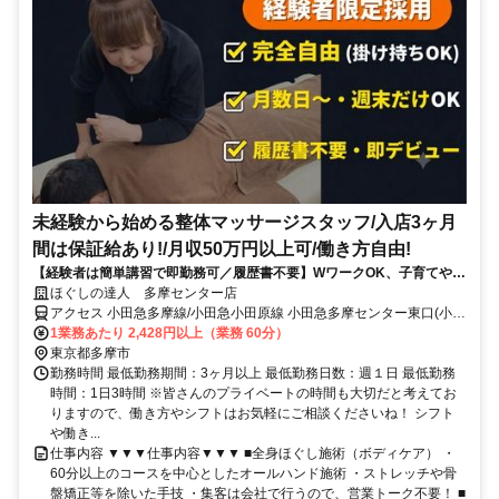
未経験から始める整体マッサージスタッフ/入店3ヶ月
間は保証給あり!/月収50万円以上可/働き方自由!
【経験者は簡単講習で即勤務可／履歴書不要】WワークOK、子育てや介
護、他の仕事をしながら自分に合った働き方をしている方が活躍中
ほぐしの達人 多摩センター店
アクセス 小田急多摩線/小田急小田原線 小田急多摩センター東口(小田
急)徒歩約2分、京王相模原線 京王多摩センター東口(京王)徒歩約2
1業務あたり 2,428円以上（業務 60分）
分、多摩都市モノレール線 多摩センター出口2徒歩約4分
東京都多摩市
勤務時間 最低勤務期間：3ヶ月以上 最低勤務日数：週１日 最低勤務
時間：1日3時間 ※皆さんのプライベートの時間も大切だと考えてお
りますので、働き方やシフトはお気軽にご相談くださいね！ シフト
や働き...
仕事内容 ▼▼▼仕事内容▼▼▼ ■全身ほぐし施術（ボディケア） ・
60分以上のコースを中心としたオールハンド施術 ・ストレッチや骨
盤矯正等を除いた手技 ・集客は会社で行うので、営業トーク不要！ ■