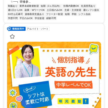
✨━┓ 研修参...
制服あり
業界未経験者歓迎
短期（3ヵ月以内）
扶養内勤務OK
社員登用あり
週1日からOK
副業・WワークOK
土日祝のみOK
主婦・主夫歓迎
週1シフト提出
60代も応募可
資格取得支援あり
フリーター歓迎
短期
早朝
シフト自由
学歴不問
平日のみOK
学生歓迎
経験不問
アルバイト・パート