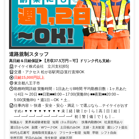
道路規制スタッフ
高日給＆日給保証▶【月収37.5万円～可】ドリンク代も支給♪
テイケイ株式会社 立川支社[65]
交通・アクセス 松が谷駅周辺/直行直帰OK
日給15,000円以上
東京都八王子市
勤務時間詳細 実働時間：1日あたり8時間 平均勤務日数：1ヶ月あた
り4日 〜 20日 ■■日勤■■8:00～17:00(実働8h) ■■夜勤■■20:00～
5:00(実働8h) ＊週1日～OK ＊土...
仕事内容 ✨ 快適・安全・安心・満足 ✨ で選ぶなら…テイケイがおす
すめ♪ ▼ ▼ ▼ ▼ ▼ ▼ ▼ ▼ 未┃経┃験┃か┃ら┃高┃日┃給┃
━┛━┛━┛━┛━┛━┛━┛━┛ 初┃警┃備┃で┃も┃...
制服あり
業界未経験者歓迎
短期（3ヵ月以内）
扶養内勤務OK
社員登用あり
週1日からOK
副業・WワークOK
土日祝のみOK
主婦・主夫歓迎
週1シフト提出
60代も応募可
資格取得支援あり
フリーター歓迎
短期
早朝
シフト自由
学歴不問
平日のみOK
学生歓迎
経験不問