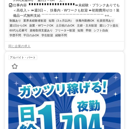
5:00(実働8h) ＊週1日～OK ＊土...
仕事内容 ▝▝▝▝▝▝▝▝▝▝▝▝▝▝▝▝▝▝ ⏩未経験・ブランクありでも
＜高収入＞ ⏩週3日～、扶養内・Wワークも歓迎 ⏩初期費用ゼロ！装
備品一式無料支給 ￣￣￣￣￣￣￣￣￣￣￣￣￣￣￣￣￣￣ ⭐⭐...
制服あり
業界未経験者歓迎
短期（3ヵ月以内）
扶養内勤務OK
社員登用あり
週1日からOK
副業・WワークOK
土日祝のみOK
主婦・主夫歓迎
週1シフト提出
60代も応募可
資格取得支援あり
フリーター歓迎
短期
早朝
シフト自由
学歴不問
平日のみOK
学生歓迎
経験不問
同じ企業の求人
アルバイト・パート