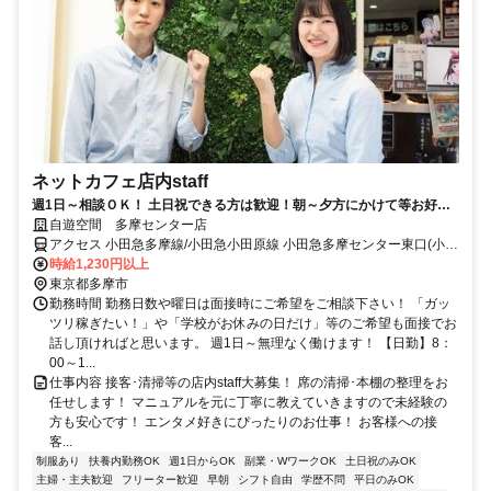
ネットカフェ店内staff
週1日～相談ＯＫ！ 土日祝できる方は歓迎！朝～夕方にかけて等お好き
なシフト選択可
自遊空間 多摩センター店
アクセス 小田急多摩線/小田急小田原線 小田急多摩センター東口(小田
急)徒歩約1分、京王相模原線 京王多摩センター東口(京王)徒歩約2
時給1,230円以上
分、多摩都市モノレール線 多摩センター出口2徒歩約3分
東京都多摩市
勤務時間 勤務日数や曜日は面接時にご希望をご相談下さい！ 「ガッ
ツリ稼ぎたい！」や「学校がお休みの日だけ」等のご希望も面接でお
話し頂ければと思います。 週1日～無理なく働けます！ 【日勤】8：
00～1...
仕事内容 接客･清掃等の店内staff大募集！ 席の清掃･本棚の整理をお
任せします！ マニュアルを元に丁寧に教えていきますので未経験の
方も安心です！ エンタメ好きにぴったりのお仕事！ お客様への接
客...
制服あり
扶養内勤務OK
週1日からOK
副業・WワークOK
土日祝のみOK
主婦・主夫歓迎
フリーター歓迎
早朝
シフト自由
学歴不問
平日のみOK