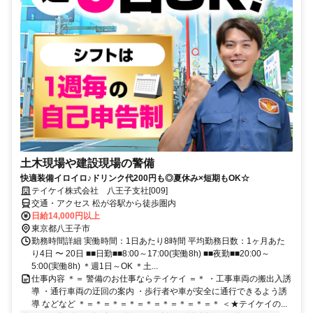
土木現場や建設現場の警備
快適装備イロイロ♪ドリンク代200円も◎夏休み×短期もOK☆
テイケイ株式会社 八王子支社[009]
交通・アクセス 松が谷駅から徒歩圏内
日給14,000円以上
東京都八王子市
勤務時間詳細 実働時間：1日あたり8時間 平均勤務日数：1ヶ月あた
り4日 〜 20日 ■■日勤■■8:00～17:00(実働8h) ■■夜勤■■20:00～
5:00(実働8h) ＊週1日～OK ＊土...
仕事内容 ＊＝ 警備のお仕事ならテイケイ ＝＊ ・工事車両の搬出入誘
導 ・通行車両の迂回の案内 ・歩行者や車が安全に通行できるよう誘
導 などなど ＊＝＊＝＊＝＊＝＊＝＊＝＊＝＊＝＊ ＜★テイケイの...