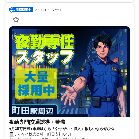
アルバイト・パート
夜勤専門|交通誘導・警備
●月35万円可●未経験から「やりがい・収入」欲しいならぜひ☆
テイケイ株式会社 町田支社[046]