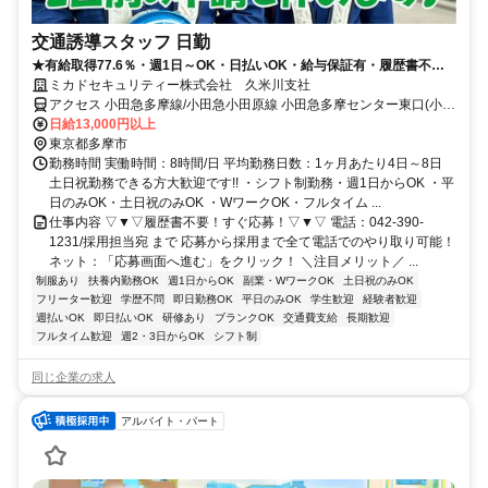
交通誘導スタッフ 日勤
★有給取得77.6％・週1日～OK・日払いOK・給与保証有・履歴書不要
★
ミカドセキュリティー株式会社 久米川支社
アクセス 小田急多摩線/小田急小田原線 小田急多摩センター東口(小田
急)徒歩約5分、京王相模原線 京王多摩センター東口(京王)徒歩約5
日給13,000円以上
分、多摩都市モノレール線 多摩センター出口2徒歩約7分
東京都多摩市
勤務時間 実働時間：8時間/日 平均勤務日数：1ヶ月あたり4日～8日
土日祝勤務できる方大歓迎です!! ・シフト制勤務・週1日からOK ・平
日のみOK・土日祝のみOK ・WワークOK・フルタイム ...
仕事内容 ▽▼▽履歴書不要！すぐ応募！▽▼▽ 電話：042-390-
1231/採用担当宛 まで 応募から採用まで全て電話でのやり取り可能！
ネット：「応募画面へ進む」をクリック！ ＼注目メリット／ ...
制服あり
扶養内勤務OK
週1日からOK
副業・WワークOK
土日祝のみOK
フリーター歓迎
学歴不問
即日勤務OK
平日のみOK
学生歓迎
経験者歓迎
週払いOK
即日払いOK
研修あり
ブランクOK
交通費支給
長期歓迎
フルタイム歓迎
週2・3日からOK
シフト制
同じ企業の求人
アルバイト・パート