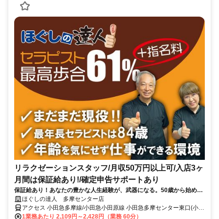
リラクゼーションスタッフ/月収50万円以上可/入店3ヶ
月間は保証給あり!/確定申告サポートあり
保証給あり！あなたの豊かな人生経験が、武器になる。50歳から始め
る、一生モノの癒やしの技術。
ほぐしの達人 多摩センター店
アクセス 小田急多摩線/小田急小田原線 小田急多摩センター東口(小田
急)徒歩約2分、京王相模原線 京王多摩センター東口(京王)徒歩約2
1業務あたり 2,109円～2,428円（業務 60分）