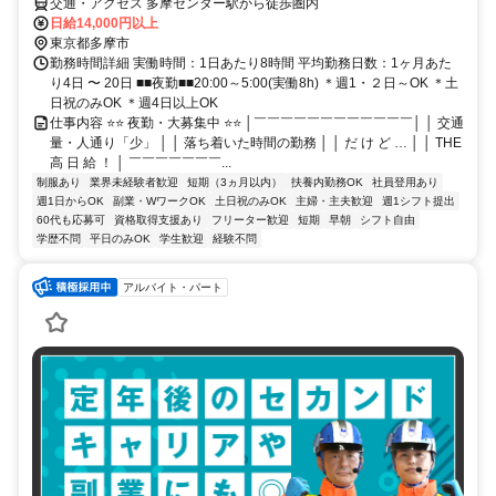
交通・アクセス 多摩センター駅から徒歩圏内
日給14,000円以上
東京都多摩市
勤務時間詳細 実働時間：1日あたり8時間 平均勤務日数：1ヶ月あた
り4日 〜 20日 ■■夜勤■■20:00～5:00(実働8h) ＊週1・２日～OK ＊土
日祝のみOK ＊週4日以上OK
仕事内容 ⭐⭐ 夜勤・大募集中 ⭐⭐ │￣￣￣￣￣￣￣￣￣￣￣￣│ │ 交通
量・人通り「少」 │ │ 落ち着いた時間の勤務 │ │ だ け ど … │ │ THE
高 日 給 ！ │ ￣￣￣￣￣￣￣...
制服あり
業界未経験者歓迎
短期（3ヵ月以内）
扶養内勤務OK
社員登用あり
週1日からOK
副業・WワークOK
土日祝のみOK
主婦・主夫歓迎
週1シフト提出
60代も応募可
資格取得支援あり
フリーター歓迎
短期
早朝
シフト自由
学歴不問
平日のみOK
学生歓迎
経験不問
アルバイト・パート