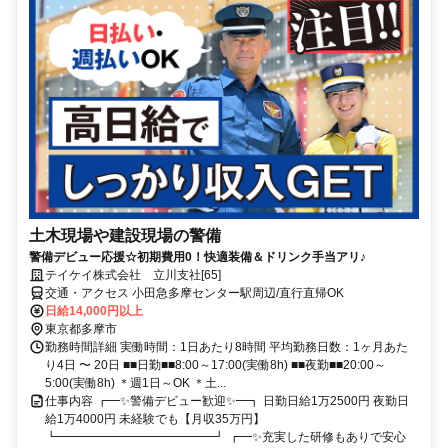
土木現場や建設現場の警備
警備デビュー応援☆初期費用0！快適装備＆ドリンク手当アリ♪
テイケイ株式会社 立川支社[65]
交通・アクセス 小田急多摩センター駅周辺/直行直帰OK
日給14,000円以上
東京都多摩市
勤務時間詳細 実働時間：1日あたり8時間 平均勤務日数：1ヶ月あた
り4日 〜 20日 ■■日勤■■8:00～17:00(実働8h) ■■夜勤■■20:00～
5:00(実働8h) ＊週1日～OK ＊土...
仕事内容 ┏━✨警備デビュー歓迎✨━┓ 日勤日給1万2500円 夜勤日
給1万4000円 未経験でも【月収35万円】
┗━━━━━━━━━━━━━┛ ┏━✨充実した研修もありで安心