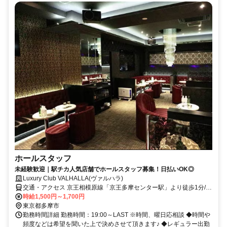
ホールスタッフ
未経験歓迎｜駅チカ人気店舗でホールスタッフ募集！日払いOK◎
Luxury Club VALHALLA(ヴァルハラ)
交通・アクセス 京王相模原線「京王多摩センター駅」より徒歩1分/小
田急多摩線「小田急多摩センター駅」より徒歩2分/各線「多摩センタ
時給1,500円～1,700円
ー駅」より徒歩3分
東京都多摩市
勤務時間詳細 勤務時間：19:00～LAST ※時間、曜日応相談 ◆時間や
頻度などは希望を聞いた上で決めさせて頂きます♪ ◆レギュラー出勤