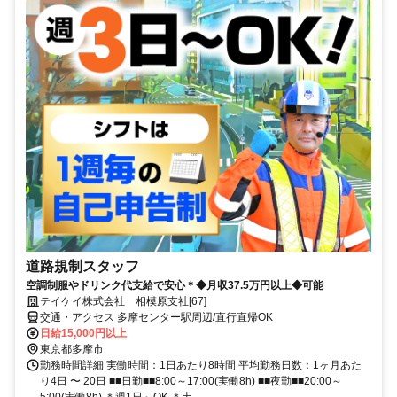
道路規制スタッフ
空調制服やドリンク代支給で安心＊◆月収37.5万円以上◆可能
テイケイ株式会社 相模原支社[67]
交通・アクセス 多摩センター駅周辺/直行直帰OK
日給15,000円以上
東京都多摩市
勤務時間詳細 実働時間：1日あたり8時間 平均勤務日数：1ヶ月あた
り4日 〜 20日 ■■日勤■■8:00～17:00(実働8h) ■■夜勤■■20:00～