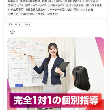
制服あり
業界未経験者歓迎
短期（3ヵ月以内）
扶養内勤務OK
社員登用あり
週1日からOK
副業・WワークOK
土日祝のみOK
主婦・主夫歓迎
週1シフト提出
60代も応募可
資格取得支援あり
フリーター歓迎
短期
早朝
シフト自由
学歴不問
平日のみOK
学生歓迎
経験不問
アルバイト・パート