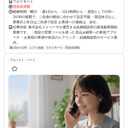
フルリモート
完全歩合制
勤務時間・曜日: ・週1日から ・1日1時間から ・原則として0:00～
24:00の範囲で、ご自身の都合に合わせて設定可能 ・固定休日なし。
業務日と休日はご自身で設定 お客様への連絡は、会社...
仕事内容: 株式会社メドゥーサが運営する結婚相談所の新規顧客開拓
業務です。 ・指定の営業ツールを使った見込み顧客への新規アプロ
ーチ ・お客様の希望や状況のヒアリング ・結婚相談所のサービス案
内...
週1日からOK
シフト自由
フルリモート
完全歩合制
アルバイト・パート