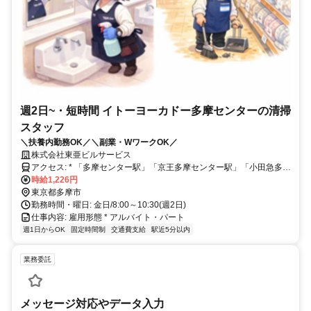
週2日~・短時間 イトーヨーカドー多摩センターの清掃
スタッフ
＼扶養内勤務OK／＼副業・WワークOK／
株式会社東亜ビルサービス
アクセス: * 「多摩センター駅」「京王多摩センター駅」「小田急多摩
センター」徒歩3分
時給1,226円
東京都多摩市
勤務時間・曜日: 金日/8:00～10:30(週2日)
仕事内容: 雇用形態 * アルバイト・パート
週1日からOK
固定時間制
交通費支給
駅近5分以内
業務委託
メッセージ対応やデータ入力