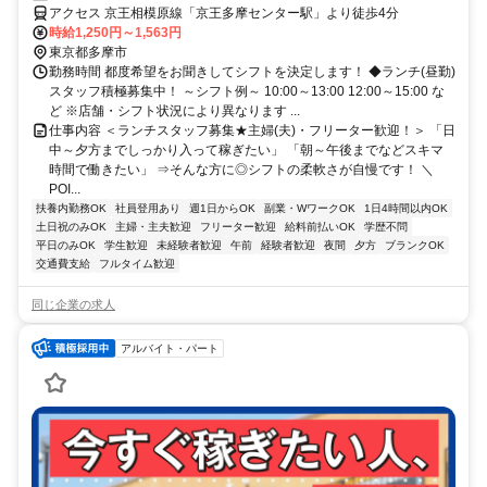
アクセス 京王相模原線「京王多摩センター駅」より徒歩4分
時給1,250円～1,563円
東京都多摩市
勤務時間 都度希望をお聞きしてシフトを決定します！ ◆ランチ(昼勤)
スタッフ積極募集中！ ～シフト例～ 10:00～13:00 12:00～15:00 な
ど ※店舗・シフト状況により異なります ...
仕事内容 ＜ランチスタッフ募集★主婦(夫)・フリーター歓迎！＞ 「日
中～夕方までしっかり入って稼ぎたい」 「朝～午後までなどスキマ
時間で働きたい」 ⇒そんな方に◎シフトの柔軟さが自慢です！ ＼
POI...
扶養内勤務OK
社員登用あり
週1日からOK
副業・WワークOK
1日4時間以内OK
土日祝のみOK
主婦・主夫歓迎
フリーター歓迎
給料前払いOK
学歴不問
平日のみOK
学生歓迎
未経験者歓迎
午前
経験者歓迎
夜間
夕方
ブランクOK
交通費支給
フルタイム歓迎
同じ企業の求人
アルバイト・パート