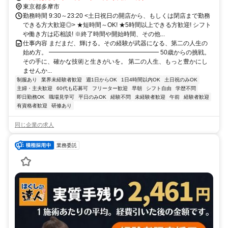
分、多摩都市モノレール線 多摩センター出口2徒歩約4分
東京都多摩市
勤務時間 9:30～23:20 <土日祝日の開店から、もしくは閉店まで勤務
できる方大歓迎◎> ★短時間～OK! ★5時間以上できる方歓迎! シフト
や働き方は応相談! ※終了時間や開始時間、その他...
仕事内容 まだまだ、輝ける。その経験が武器になる、第二の人生の
始め方。 ━━━━━━━━━━━━━━━━━━ 50歳からの挑戦。
その手に、確かな技術と生きがいを。 第二の人生、もっと豊かにし
ませんか...
制服あり
業界未経験者歓迎
週1日からOK
1日4時間以内OK
土日祝のみOK
主婦・主夫歓迎
60代も応募可
フリーター歓迎
早朝
シフト自由
学歴不問
即日勤務OK
職場見学可
平日のみOK
経験不問
未経験者歓迎
午前
経験者歓迎
有資格者歓迎
研修あり
同じ企業の求人
業務委託