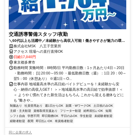
交通誘導警備スタッフ/夜勤
＼60代以上も活躍中／未経験から高収入可能！働きやすさが魅力の環境
で警備員デビューをしませんか！【月収34万円以上可能！日払いも
株式会社MSK 八王子営業所
OK！】勤務3日前迄シフト申請が可能です！週1日～・短期もOK！あな
アクセス 現場への直行直帰OK
たのライフスタイルに合わせてお仕事しませんか！未経験者大歓迎！年
日給17,040円
代幅広く活躍しています。
東京都多摩市
勤務時間 実働時間：8時間/日 平均勤務日数：1ヶ月あたり4日～20日
・勤務時間： [1] 20:00～05:00 ・最低勤務日数（週）：1日 20：00～
翌5：00（休憩あり） ※週1日～O...
仕事内容 地域最高水準の高日給バイトデビューを！未経験から安
心・納得の高収入GET！ ＞＞地域最高水準の高日給で効率抜群！＜
＜ ようやく慣れてきた新生活はもちろん これから迎える連休などに
も ”働きや...
制服あり
社員登用あり
週1日からOK
副業・WワークOK
土日祝のみOK
主婦・主夫歓迎
資格取得支援あり
フリーター歓迎
給料前払いOK
短期
シフト自由
学歴不問
即日勤務OK
平日のみOK
学生歓迎
未経験者歓迎
経験者歓迎
夜間
即日払いOK
有資格者歓迎
同じ企業の求人