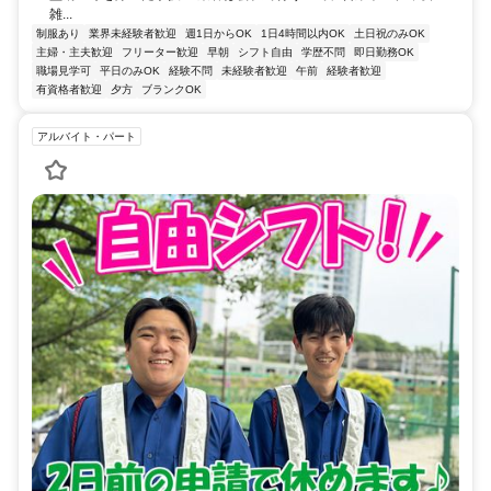
雑...
制服あり
業界未経験者歓迎
週1日からOK
1日4時間以内OK
土日祝のみOK
主婦・主夫歓迎
フリーター歓迎
早朝
シフト自由
学歴不問
即日勤務OK
職場見学可
平日のみOK
経験不問
未経験者歓迎
午前
経験者歓迎
有資格者歓迎
夕方
ブランクOK
アルバイト・パート