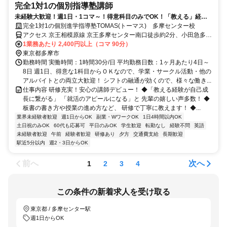
完全1対1の個別指導塾講師
未経験大歓迎！週1日・1コマ～！得意科目のみでOK！「教える」経験
が就活にも役立つと大好評！
完全1対1の個別進学指導塾TOMAS(トーマス) 多摩センター校
アクセス 京王相模原線 京王多摩センター南口徒歩約2分、小田急多摩
線/小田急小田原線 小田急多摩センター南口徒歩約2分、多摩都市モノ
1業務あたり 2,400円以上（コマ 90分）
レール線 多摩センター出口2徒歩約4分
東京都多摩市
勤務時間 実働時間：1時間30分/日 平均勤務日数：1ヶ月あたり4日～
8日 週1日、得意な1科目からＯＫなので、学業・サークル活動・他の
アルバイトとの両立大歓迎！ シフトの融通が効くので、様々な働き...
仕事内容 研修充実！安心の講師デビュー！ ◆「教える経験が自己成
長に繋がる」 「就活のアピールになる」と 先輩の嬉しい声多数！ ◆
板書の書き方や授業の進め方など、 研修で丁寧に教えます！ ◆...
業界未経験者歓迎
週1日からOK
副業・WワークOK
1日4時間以内OK
土日祝のみOK
60代も応募可
平日のみOK
学生歓迎
転勤なし
経験不問
英語
未経験者歓迎
午前
経験者歓迎
研修あり
夕方
交通費支給
長期歓迎
駅近5分以内
週2・3日からOK
前へ
次へ
1
2
3
4
この条件の新着求人を受け取る
東京都 / 多摩センター駅
週1日からOK