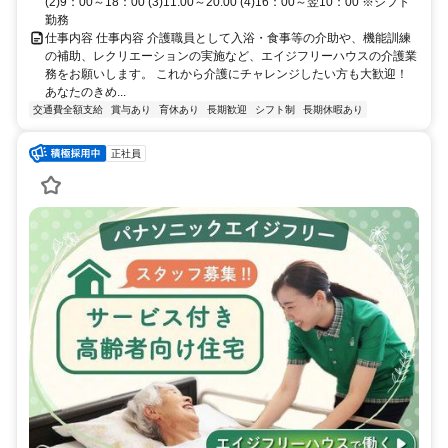
(2)9：00～18：00 (3)11:00～20:00 (4)16：00～翌10：00 ※シフト
勤務
仕事内容 仕事内容 介護職員として入浴・食事等の介助や、機能訓練
の補助、レクリエーションの実施など、エイジフリーハウスの介護業
務をお願いします。 これから介護にチャレンジしたい方も大歓迎！
あなたのきめ...
交通費全額支給
賞与あり
育休あり
長期歓迎
シフト制
長期休暇あり
正社員