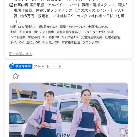
仕事内容 雇用形態：アルバイト・パート 職種：清掃スタッフ、職人/
現場作業員、建築設備メンテナンス 【この求人のポイント】 ✅入社
祝い金6万円（規定有） ✅未経験OK・カンタン軽作業 ✅日払いも可
（...
短期（3ヵ月以内）
週1日からOK
副業・WワークOK
土日祝のみOK
主婦・主夫歓迎
週1シフト提出
資格取得支援あり
フリーター歓迎
短期
シフト自由
学歴不問
即日勤務OK
平日のみOK
交通費全額支給
経験者歓迎
ネイルOK
週払いOK
即日払いOK
有資格者歓迎
ブランクOK
同じ企業の求人
アルバイト・パート