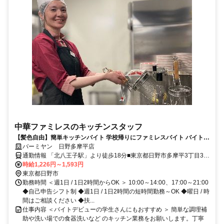
中華ファミレスのキッチンスタッフ
【髪色自由】簡単キッチンバイト 学校帰りにファミレスバイト バイト経
験がない方も大歓迎 曜日や時間の希望も相談OK!! テスト時期などもも
バーミヤン 日野多摩平店
ちろん考慮します!!
通勤情報 「北八王子駅」より徒歩18分■東京都日野市多摩平3丁目30-
4
時給1,226円～1,593円
東京都日野市
勤務時間 ＜週1日 / 1日2時間からOK ＞ 10:00～14:00、17:00～21:00
◆自己申告シフト制 ◆週1日 / 1日2時間の短時間勤務～OK ◆曜日 / 時
間はご相談ください ◆扶...
仕事内容 ＜バイトデビューの学生さんにもおすすめ ＞ 簡単な調理補
助や洗い場での食器洗いなど のキッチン業務をお願いします。丁寧