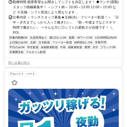
勤務時間 都度希望をお聞きしてシフトを決定します！ ◆ランチ(昼勤)
スタッフ積極募集中！ ～シフト例～ 10:00～13:00 12:00～15:00 な
ど ※店舗・シフト状況により異なります ...
仕事内容 ＜ランチスタッフ募集★主婦(夫)・フリーター歓迎！＞ 「日
中～夕方までしっかり入って稼ぎたい」 「朝～午後までなどスキマ
時間で働きたい」 ⇒そんな方に◎シフトの柔軟さが自慢です！ ＼
POI...
扶養内勤務OK
社員登用あり
週1日からOK
副業・WワークOK
1日4時間以内OK
土日祝のみOK
主婦・主夫歓迎
フリーター歓迎
給料前払いOK
学歴不問
平日のみOK
学生歓迎
未経験者歓迎
午前
経験者歓迎
夜間
夕方
ブランクOK
交通費支給
フルタイム歓迎
同じ企業の求人
アルバイト・パート