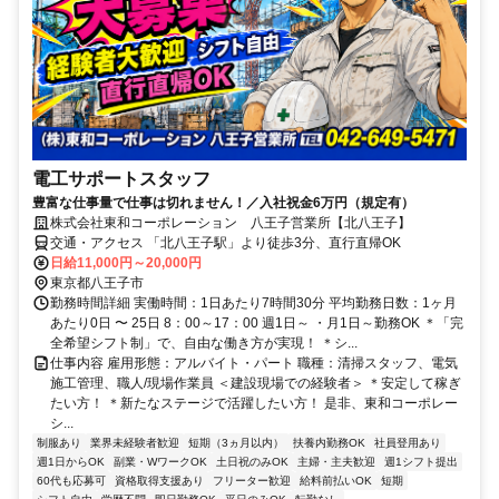
電工サポートスタッフ
豊富な仕事量で仕事は切れません！／入社祝金6万円（規定有）
株式会社東和コーポレーション 八王子営業所【北八王子】
交通・アクセス 「北八王子駅」より徒歩3分、直行直帰OK
日給11,000円～20,000円
東京都八王子市
勤務時間詳細 実働時間：1日あたり7時間30分 平均勤務日数：1ヶ月
あたり0日 〜 25日 8：00～17：00 週1日～ ・月1日～勤務OK ＊「完
全希望シフト制」で、自由な働き方が実現！ ＊シ...
仕事内容 雇用形態：アルバイト・パート 職種：清掃スタッフ、電気
施工管理、職人/現場作業員 ＜建設現場での経験者＞ ＊安定して稼ぎ
たい方！ ＊新たなステージで活躍したい方！ 是非、東和コーポレー
シ...
制服あり
業界未経験者歓迎
短期（3ヵ月以内）
扶養内勤務OK
社員登用あり
週1日からOK
副業・WワークOK
土日祝のみOK
主婦・主夫歓迎
週1シフト提出
60代も応募可
資格取得支援あり
フリーター歓迎
給料前払いOK
短期