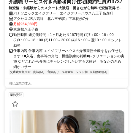
介護職 サービス付き高齢者向け住宅(契約社員)/13737
無資格・未経験からのスタート大歓迎！働きながら無料で資格取得でき
ます！正社員への登用制度もあります。充実した研修制度であなたのキ
パナソニックエイジフリー エイジフリーハウス八王子高倉町
ャリアアップを応援します！
アクセス JR八高線「北八王子駅」下車徒歩7分
月給264,980円
東京都八王子市
勤務時間 総労働時間：1ヶ月あたり167時間 (1)7：00～16：00
(2)9：00～18：00 (3)11:00～20:00 (4)16：00～翌10：00 ※シフト
勤務
仕事内容 仕事内容 エイジフリーハウスの介護業務全般ををお任せし
ます！■入浴、食事等の介助、機能訓練の補助■レクリエーションの実
施 などこれから介護にチャレンジしたい方も大歓迎！あなたのきめ
細かいサー...
交通費全額支給
賞与あり
育休あり
長期歓迎
シフト制
長期休暇あり
同じ企業の求人
業務委託