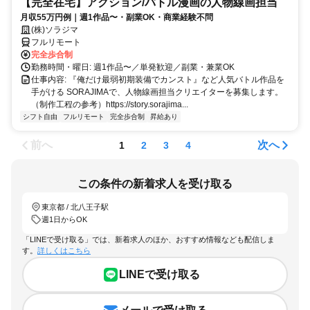
【完全在宅】アクション/バトル漫画の人物線画担当
月収55万円例｜週1作品〜・副業OK・商業経験不問
(株)ソラジマ
フルリモート
完全歩合制
勤務時間・曜日: 週1作品〜／単発歓迎／副業・兼業OK
仕事内容: 『俺だけ最弱初期装備でカンスト』など人気バトル作品を
手がける SORAJIMAで、人物線画担当クリエイターを募集します。
（制作工程の参考）https://story.sorajima...
シフト自由
フルリモート
完全歩合制
昇給あり
前へ
次へ
1
2
3
4
この条件の新着求人を受け取る
東京都 / 北八王子駅
週1日からOK
「LINEで受け取る」では、新着求人のほか、おすすめ情報なども配信しま
す。
詳しくはこちら
LINEで受け取る