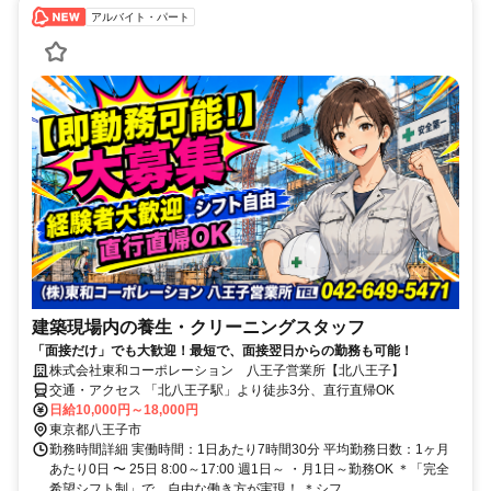
アルバイト・パート
建築現場内の養生・クリーニングスタッフ
「面接だけ」でも大歓迎！最短で、面接翌日からの勤務も可能！
株式会社東和コーポレーション 八王子営業所【北八王子】
交通・アクセス 「北八王子駅」より徒歩3分、直行直帰OK
日給10,000円～18,000円
東京都八王子市
勤務時間詳細 実働時間：1日あたり7時間30分 平均勤務日数：1ヶ月
あたり0日 〜 25日 8:00～17:00 週1日～ ・月1日～勤務OK ＊「完全
希望シフト制」で、自由な働き方が実現！ ＊シフ...