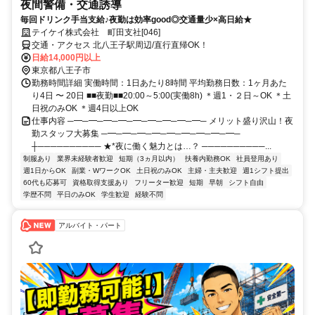
夜間警備・交通誘導
毎回ドリンク手当支給♪夜勤は効率good◎交通量少×高日給★
テイケイ株式会社 町田支社[046]
交通・アクセス 北八王子駅周辺/直行直帰OK！
日給14,000円以上
東京都八王子市
勤務時間詳細 実働時間：1日あたり8時間 平均勤務日数：1ヶ月あた
り4日 〜 20日 ■■夜勤■■20:00～5:00(実働8h) ＊週1・２日～OK ＊土
日祝のみOK ＊週4日以上OK
仕事内容 ─━─━─━─━─━─━─━─━─━─ メリット盛り沢山！夜
勤スタッフ大募集 ─━─━─━─━─━─━─━─━─━─
┼────────── ★*夜に働く魅力とは…？ ──────────...
制服あり
業界未経験者歓迎
短期（3ヵ月以内）
扶養内勤務OK
社員登用あり
週1日からOK
副業・WワークOK
土日祝のみOK
主婦・主夫歓迎
週1シフト提出
60代も応募可
資格取得支援あり
フリーター歓迎
短期
早朝
シフト自由
学歴不問
平日のみOK
学生歓迎
経験不問
アルバイト・パート