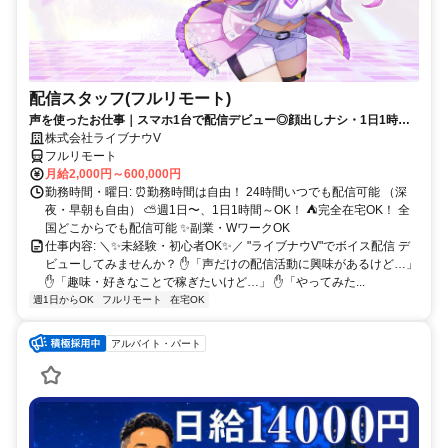
配信スタッフ(フルリモート)
声を使ったお仕事｜スマホ1台で配信デビュー◎顔出しナシ・1日1時間
～OK♪
株式会社ライブナウV
フルリモート
月給2,000円～600,000円
勤務時間・曜日: ⏰勤務時間は自由！ 24時間いつでも配信可能 （深
夜・早朝も自由） ⛅週1日〜、1日1時間～OK！ ⛺完全在宅OK！ 全
国どこからでも配信可能 ✨副業・WワークOK
仕事内容: ＼✨未経験・初心者OK✨／ "ライブナウV"でボイス配信 デ
ビューしてみませんか？ ✋「声だけの配信活動に興味があるけど…」
✋「趣味・好きなことで稼ぎたいけど…」 ✋「やってみた...
週1日からOK
フルリモート
在宅OK
アルバイト・パート