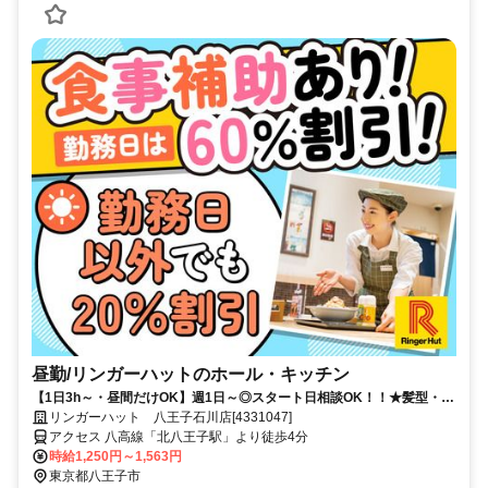
昼勤/リンガーハットのホール・キッチン
【1日3h～・昼間だけOK】週1日～◎スタート日相談OK！！★髪型・髪
色自由★家計に優しい食事補助あり
リンガーハット 八王子石川店[4331047]
アクセス 八高線「北八王子駅」より徒歩4分
時給1,250円～1,563円
東京都八王子市