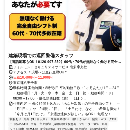
建築現場での巡回警備スタッフ
【電話応募もOK！0120-907-850】60代・70代が無理なく働ける完全自
由シフト♪日払いOK♪
フォルモントセキュリティサービス 南多摩支社
アクセス ＊現場へは直行直帰OK＊
日給10,400円～11,900円
東京都八王子市
勤務時間 実働時間：8時間/日 平均勤務日数：1ヶ月あたり1日～24日
・勤務曜日：月・火・水・木・金・土・日・祝 ・勤務時間： [1]
08:00～17:00 ・最低勤務日数（週）：1日 シ...
仕事内容 ～ 働く時間も休みも「あなた次第」の完全自由シフト！ ～
「月1日～」や「2週間に1回」、「土日だけ」など、ご希望を優先！
「今月は月1日だけ」「来週は連休が欲しい」もOK！ 無理なく...
制服あり
短期（3ヵ月以内）
扶養内勤務OK
週1日からOK
副業・WワークOK
土日祝のみOK
主婦・主夫歓迎
資格取得支援あり
フリーター歓迎
短期
シフト自由
学歴不問
固定時間制
平日のみOK
学生歓迎
未経験者歓迎