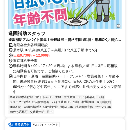
造園補助スタッフ
造園補助アルバイト募集！未経験可・資格不問 週1日～勤務OK／日払い
OK 中高年・シニアも活躍中！
有限会社大谷緑園建設
最寄駅 JR八高線(八王子～高麗川) 北八王子駅 車で5分
日給9,730円～12,000円
東京都八王子市
勤務時間 8：00～17：30 ※現場による 勤務／週1日～3日～応相談
短期勤務も可能です。ご相談ください。
仕事内容 ＜新着：造園補助パート・アルバイト増員募集！＞ 年齢不
問、未経験者歓迎 週1日から勤務OK、日払いOKのお仕事！ 50代・
60代や・0代など中高年、シニアまで 幅広い世代の男女スタッフ活躍
中...
業界未経験者歓迎
週1日からOK
主婦・主夫歓迎
60代も応募可
長期
フリーター歓迎
社会保険あり
バイク通勤OK
短期
車通勤OK
固定時間制
経験不問
未経験者歓迎
経験者歓迎
週払いOK
社会保険完備
ブランクOK
70代も応募可
交通費支給
日中
アルバイト・パート