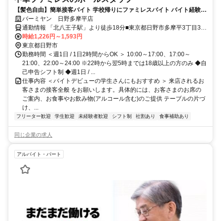
【髪色自由】簡単接客バイト 学校帰りにファミレスバイト バイト経験が
ない方も大歓迎 曜日や時間の希望も相談OK!! テスト時期などももちろ
バーミヤン 日野多摩平店
ん考慮します!!
通勤情報 「北八王子駅」より徒歩18分■東京都日野市多摩平3丁目30-
4
時給1,226円～1,593円
東京都日野市
勤務時間 ＜週1日 / 1日2時間からOK ＞ 10:00～17:00、17:00～
21:00、22:00～24:00 ※22時から翌5時までは18歳以上の方のみ ◆自
己申告シフト制 ◆週1日 / ...
仕事内容 ＜バイトデビューの学生さんにもおすすめ ＞ 来店されるお
客さまの接客全般 をお願いします。具体的には、お客さまのお席の
ご案内、お食事やお飲み物(アルコール含む)のご提供 テーブルの片づ
け、...
フリーター歓迎
学生歓迎
未経験者歓迎
シフト制
社割あり
食事補助あり
同じ企業の求人
アルバイト・パート