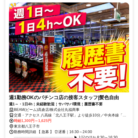
週1勤務OKのパチンコ店の接客スタッフ|髪色自由
週1～・1日4h￤未経験歓迎￤サバサバ環境￤履歴書不要
BEAM(ビーム)高倉店/株式会社丸福商事
交通・アクセス 八高線「北八王子駅」より徒歩10分／中央本線「豊
田駅」より徒歩20分／中央本線「八王子駅」よりバス15分
時給1,300円～1,625円
東京都八王子市
勤務時間詳細 【 急募 】 ⏰遅番｜16:30～24:00
┈┈┈┈┈┈┈┈┈┈┈┈┈┈┈┈ ▶上記のほか 8:30～16:30、