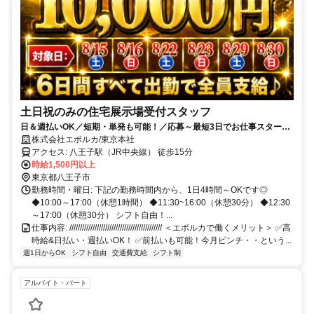
土日祝のみの住宅展示場受付スタッフ
日＆週払いOK／短期・単発も可能！／応募～最短3日でお仕事スタート
♪／履歴書不要＆WEB面接のみ！
株式会社エボルカ/東京本社
アクセス: 八王子駅（JR中央線） 徒歩15分
時給1,500円以上
東京都八王子市
勤務時間・曜日: 下記の勤務時間内から、1日4時間～OKです◎
◆10:00～17:00（休憩1時間） ◆11:30~16:00（休憩30分） ◆12:30
～17:00（休憩30分） シフト自由！...
仕事内容: //////////////////////////////////////////// ＜エボルカで働くメリット＞ ✅高
時給&日払い・週払いOK！ ✅前払いも可能！今月ピンチ・・という...
週1日からOK
シフト自由
交通費支給
シフト制
アルバイト・パート