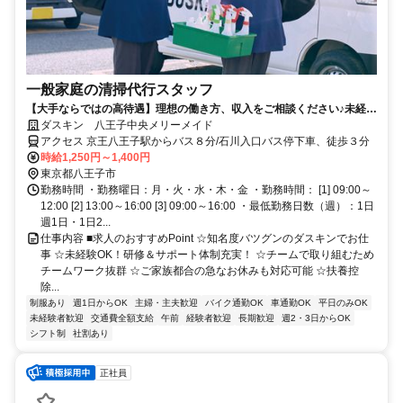
一般家庭の清掃代行スタッフ
【大手ならではの高待遇】理想の働き方、収入をご相談ください♪未経験
歓迎！
ダスキン 八王子中央メリーメイド
アクセス 京王八王子駅からバス８分/石川入口バス停下車、徒歩３分
時給1,250円～1,400円
東京都八王子市
勤務時間 ・勤務曜日：月・火・水・木・金 ・勤務時間： [1] 09:00～
12:00 [2] 13:00～16:00 [3] 09:00～16:00 ・最低勤務日数（週）：1日
週1日・1日2...
仕事内容 ■求人のおすすめPoint ☆知名度バツグンのダスキンでお仕
事 ☆未経験OK！研修＆サポート体制充実！ ☆チームで取り組むため
チームワーク抜群 ☆ご家族都合の急なお休みも対応可能 ☆扶養控
除...
制服あり
週1日からOK
主婦・主夫歓迎
バイク通勤OK
車通勤OK
平日のみOK
未経験者歓迎
交通費全額支給
午前
経験者歓迎
長期歓迎
週2・3日からOK
シフト制
社割あり
正社員