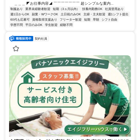
＿＿＿ ◤お仕事内容◢ ￣￣￣￣￣￣￣ 超シンプルな案内...
制服あり
業界未経験者歓迎
短期（3ヵ月以内）
扶養内勤務OK
社員登用あり
週1日からOK
副業・WワークOK
土日祝のみOK
主婦・主夫歓迎
週1シフト提出
60代も応募可
資格取得支援あり
フリーター歓迎
短期
早朝
シフト自由
学歴不問
平日のみOK
学生歓迎
経験不問
契約社員