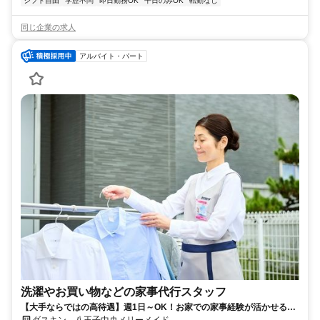
シフト自由
学歴不問
即日勤務OK
平日のみOK
転勤なし
同じ企業の求人
アルバイト・パート
洗濯やお買い物などの家事代行スタッフ
【大手ならではの高待遇】週1日～OK！お家での家事経験が活かせる！