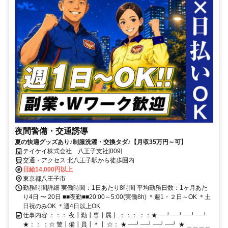
夜間警備・交通誘導
夏の快適グッズあり♪制服洗濯・交換タダ♪【月収35万円～可】
テイケイ株式会社 八王子支社[009]
交通・アクセス 北八王子駅から徒歩圏内
日給14,000円以上
東京都八王子市
勤務時間詳細 実働時間：1日あたり8時間 平均勤務日数：1ヶ月あた
り4日 〜 20日 ■■夜勤■■20:00～5:00(実働8h) ＊週1・２日～OK ＊土
日祝のみOK ＊週4日以上OK
仕事内容 ：：： 夜┃勤┃専┃属┃ ：：： ：：★ ━┛━┛━┛━┛
★：： ：☆ 警┃備┃員┃＊┃ ☆： ★ ━┛━┛━┛━┛ ★ ＿＿＿＿