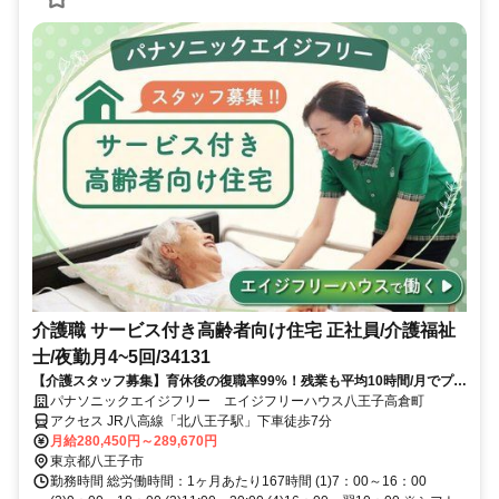
介護職 サービス付き高齢者向け住宅 正社員/介護福祉
士/夜勤月4~5回/34131
【介護スタッフ募集】育休後の復職率99%！残業も平均10時間/月でプラ
イベートとの両立も可能です入社時や階級別の研修あり◎スキルや役割
パナソニックエイジフリー エイジフリーハウス八王子高倉町
に応じたグレード設定で、あなたのキャリアアップを応援します！
アクセス JR八高線「北八王子駅」下車徒歩7分
月給280,450円～289,670円
東京都八王子市
勤務時間 総労働時間：1ヶ月あたり167時間 (1)7：00～16：00