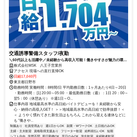
交通誘導警備スタッフ/夜勤
＼60代以上も活躍中／未経験から高収入可能！働きやすさが魅力の環境
で警備員デビューをしませんか！【月収34万円以上可能！日払いも
株式会社MSK 八王子営業所
OK！】勤務3日前迄シフト申請が可能です！週1日～・短期もOK！あな
アクセス 現場への直行直帰OK
たのライフスタイルに合わせてお仕事しませんか！未経験者大歓迎！年
日給17,040円
代幅広く活躍しています。
東京都日野市
勤務時間 実働時間：8時間/日 平均勤務日数：1ヶ月あたり4日～20日
・勤務時間： [1] 20:00～05:00 ・最低勤務日数（週）：1日 20：00～
翌5：00（休憩あり） ※週1日～O...
仕事内容 地域最高水準の高日給バイトデビューを！未経験から安
心・納得の高収入GET！ ＞＞地域最高水準の高日給で効率抜群！＜
＜ ようやく慣れてきた新生活はもちろん これから迎える連休などに
も ”働きや...
制服あり
社員登用あり
週1日からOK
副業・WワークOK
土日祝のみOK
主婦・主夫歓迎
資格取得支援あり
フリーター歓迎
給料前払いOK
短期
シフト自由
学歴不問
即日勤務OK
平日のみOK
学生歓迎
未経験者歓迎