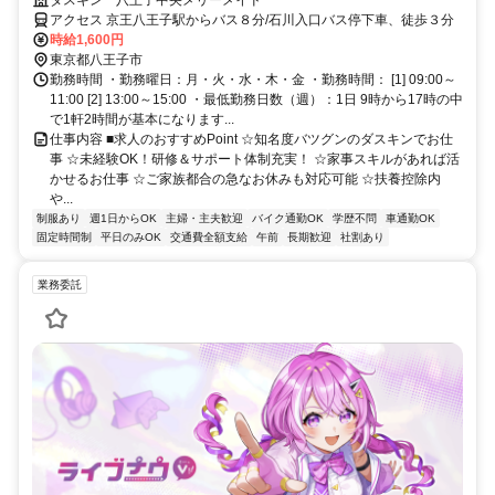
未経験歓迎！
ダスキン 八王子中央メリーメイド
アクセス 京王八王子駅からバス８分/石川入口バス停下車、徒歩３分
時給1,600円
東京都八王子市
勤務時間 ・勤務曜日：月・火・水・木・金 ・勤務時間： [1] 09:00～
11:00 [2] 13:00～15:00 ・最低勤務日数（週）：1日 9時から17時の中
で1軒2時間が基本になります...
仕事内容 ■求人のおすすめPoint ☆知名度バツグンのダスキンでお仕
事 ☆未経験OK！研修＆サポート体制充実！ ☆家事スキルがあれば活
かせるお仕事 ☆ご家族都合の急なお休みも対応可能 ☆扶養控除内
や...
制服あり
週1日からOK
主婦・主夫歓迎
バイク通勤OK
学歴不問
車通勤OK
固定時間制
平日のみOK
交通費全額支給
午前
長期歓迎
社割あり
業務委託