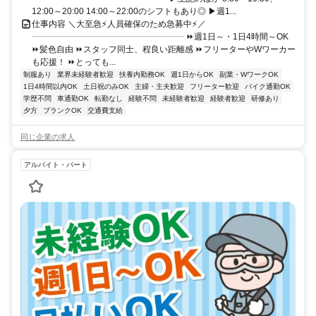
12:00～20:00 14:00～22:00のシフトもあり◎ ▶週1...
仕事内容 ＼大至急⚡人員確保のため急募中⚡／
┈┈┈┈┈┈┈┈┈┈┈┈┈┈┈┈┈┈ ⏩週1日～・1日4時間～OK
⏩髪色自由 ⏩スタッフ同士、程良い距離感 ⏩フリーターやWワーカー
も応援！ ⏩とっても...
制服あり
業界未経験者歓迎
扶養内勤務OK
週1日からOK
副業・WワークOK
1日4時間以内OK
土日祝のみOK
主婦・主夫歓迎
フリーター歓迎
バイク通勤OK
学歴不問
車通勤OK
転勤なし
経験不問
未経験者歓迎
経験者歓迎
研修あり
夕方
ブランクOK
交通費支給
同じ企業の求人
アルバイト・パート