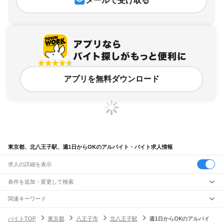
メールで受け取る
アプリを無料ダウンロード
東京都、北八王子駅、週1日からOKのアルバイト・バイト求人情報
求人の詳細を表示
条件を追加・変更して検索
市区町村を追加・変更
関連キーワード
完全在宅ワーク 全国
シール貼り 在宅
現在地周辺
ガチャガチャ
犬カフェ
東京都
駅を追加・変更
バイトTOP
東京都
八王子市
北八王子駅
週1日からOKのアルバイ
東京都
すべて