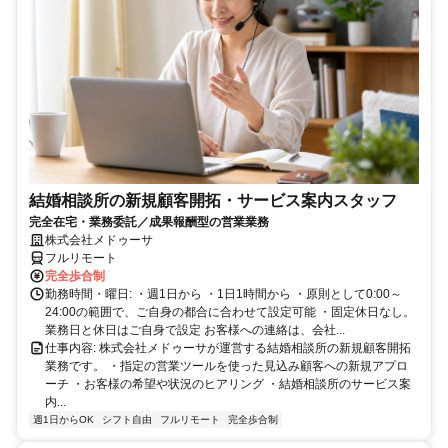
結婚相談所の新規顧客開拓・サービス案内スタッフ
完全在宅・業務委託／成果報酬型の営業業務
株式会社メドゥーサ
フルリモート
完全歩合制
勤務時間・曜日: ・週1日から ・1日1時間から ・原則として0:00～
24:00の範囲で、ご自身の都合に合わせて設定可能 ・固定休日なし。
業務日と休日はご自身で設定 お客様への連絡は、会社...
仕事内容: 株式会社メドゥーサが運営する結婚相談所の新規顧客開拓
業務です。 ・指定の営業ツールを使った見込み顧客への新規アプロ
ーチ ・お客様の希望や状況のヒアリング ・結婚相談所のサービス案
内...
週1日からOK
シフト自由
フルリモート
完全歩合制