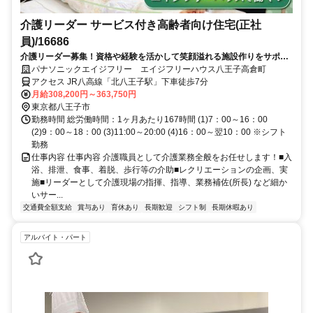
介護リーダー サービス付き高齢者向け住宅(正社
員)/16686
介護リーダー募集！資格や経験を活かして笑顔溢れる施設作りをサポー
トください！研修制度も充実！キャリアアップを応援します。
パナソニックエイジフリー エイジフリーハウス八王子高倉町
アクセス JR八高線「北八王子駅」下車徒歩7分
月給308,200円～363,750円
東京都八王子市
勤務時間 総労働時間：1ヶ月あたり167時間 (1)7：00～16：00
(2)9：00～18：00 (3)11:00～20:00 (4)16：00～翌10：00 ※シフト
勤務
仕事内容 仕事内容 介護職員として介護業務全般をお任せします！■入
浴、排泄、食事、着脱、歩行等の介助■レクリエーションの企画、実
施■リーダーとして介護現場の指揮、指導、業務補佐(所長) など細か
いサー...
交通費全額支給
賞与あり
育休あり
長期歓迎
シフト制
長期休暇あり
アルバイト・パート