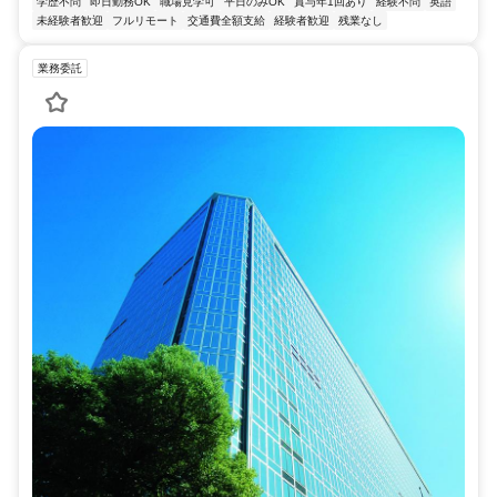
学歴不問
即日勤務OK
職場見学可
平日のみOK
賞与年1回あり
経験不問
英語
未経験者歓迎
フルリモート
交通費全額支給
経験者歓迎
残業なし
業務委託