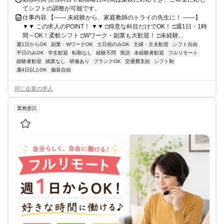
てシフトの調整が可能です。
仕事内容 【―― 未経験から、家庭教師のトライの先生に！ ――】
▼▼ この求人のPOINT！ ▼▼ □得意な科目だけでOK！ □週1日・1時
間～OK！柔軟シフト □Wワーク・副業も大歓迎！ □未経験...
週1日からOK
副業・WワークOK
土日祝のみOK
主婦・主夫歓迎
シフト自由
平日のみOK
学生歓迎
転勤なし
経験不問
英語
未経験者歓迎
フルリモート
経験者歓迎
残業なし
研修あり
ブランクOK
交通費支給
シフト制
週4日以上OK
服装自由
同じ企業の求人
業務委託