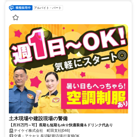
アルバイト・パート
土木現場や建設現場の警備
【月35万円～可】長期も短期もok☆快適装備＆ドリンク代あり
テイケイ株式会社 町田支社[046]
交通・アクセス 長沼駅周辺/直行直帰OK