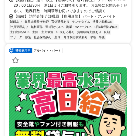
20：00 1日30分、週1日よりご相談承ります。 お気軽にお問合せくだ
さい。 勤務日数・時間帯等お伺いできますのでご相談く...
【職種】 訪問介護 介護職員 【雇用形態】 パート・アルバイト
制服あり
業界未経験者歓迎
育休延長あり
ランチタイム
扶養内勤務OK
社員登用あり
無料研修
週1日からOK
副業・WワークOK
1日4時間以内OK
土日祝のみOK
主婦・主夫歓迎
60代も応募可
資格取得支援あり
長期
フリーター歓迎
社会保険あり
産休・育休取得実績あり
早朝
午後
アルバイト・パート