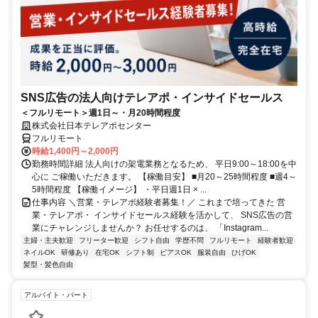
SNS広告の法人向けテレアポ・インサイドセールス
＜フルリモート＞週1日～・月20時間程度
株式会社日本テレアポセンター
フルリモート
時給1,400円～2,000円
勤務時間詳細 法人向けの架電業務となるため、 平日9:00～18:00を中
心に ご稼働いただきます。 【稼働目安】 ■月20～25時間程度 ■週4～
5時間程度 【稼働イメージ】 ・平日週1日 × ...
仕事内容 ＼営業・テレアポ経験者募集！／ これまで培ってきた 営
業・テレアポ・ インサイドセールス経験を活かして、 SNS広告の営
業にチャレンジしませんか？ お任せするのは、 「Instagram...
主婦・主夫歓迎
フリーター歓迎
シフト自由
学歴不問
フルリモート
経験者歓迎
ネイルOK
研修あり
在宅OK
シフト制
ピアスOK
服装自由
ひげOK
髪型・髪色自由
アルバイト・パート