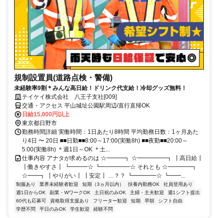
規制設置員(道路点検・警備)
未経験率9割＊みんな高日給！ドリンク代支給！冷却グッズ無料！
テイケイ株式会社 八王子支社[009]
交通・アクセス 平山城址公園駅周辺/直行直帰OK
日給15,000円以上
東京都日野市
勤務時間詳細 実働時間：1日あたり8時間 平均勤務日数：1ヶ月あた
り4日 〜 20日 ■■日勤■■8:00～17:00(実働8h) ■■夜勤■■20:00～
5:00(実働8h) ＊週1日～OK ＊土...
仕事内容 アナタが求めるのは ☆━━━┓ ☆━━━━━┓ ┃高日給┃
┃働きやすさ┃ ┗━━━☆ ┗━━━━━☆ それとも ☆━━━━┓
☆━━┓ ┃やりがい┃ ┃安定┃ …？？ ┗━━━━☆ ┗━━...
制服あり
業界未経験者歓迎
短期（3ヵ月以内）
扶養内勤務OK
社員登用あり
週1日からOK
副業・WワークOK
土日祝のみOK
主婦・主夫歓迎
週1シフト提出
60代も応募可
資格取得支援あり
フリーター歓迎
短期
早朝
シフト自由
学歴不問
平日のみOK
学生歓迎
経験不問