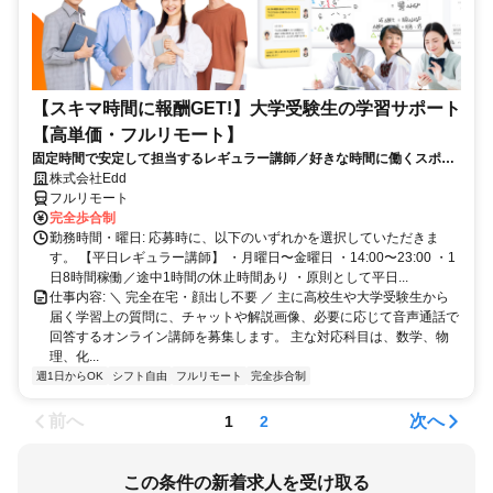
【スキマ時間に報酬GET!】大学受験生の学習サポート
【高単価・フルリモート】
固定時間で安定して担当するレギュラー講師／好きな時間に働くスポッ
ト講師から選べます！
株式会社Edd
フルリモート
完全歩合制
勤務時間・曜日: 応募時に、以下のいずれかを選択していただきま
す。 【平日レギュラー講師】 ・月曜日〜金曜日 ・14:00〜23:00 ・1
日8時間稼働／途中1時間の休止時間あり ・原則として平日...
仕事内容: ＼ 完全在宅・顔出し不要 ／ 主に高校生や大学受験生から
届く学習上の質問に、チャットや解説画像、必要に応じて音声通話で
回答するオンライン講師を募集します。 主な対応科目は、数学、物
理、化...
週1日からOK
シフト自由
フルリモート
完全歩合制
前へ
次へ
1
2
この条件の新着求人を受け取る