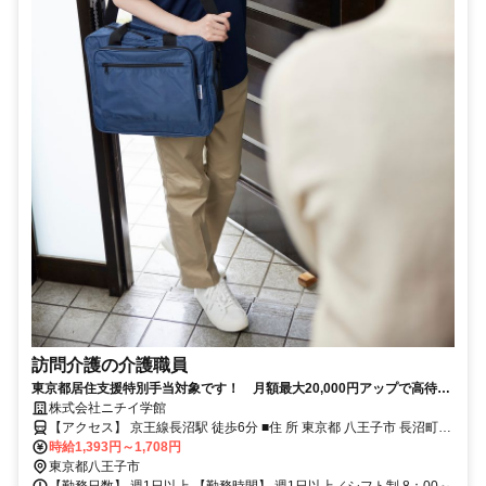
訪問介護の介護職員
東京都居住支援特別手当対象です！ 月額最大20,000円アップで高待
遇！ 週1日～／短時間から働けます ！
株式会社ニチイ学館
【アクセス】 京王線長沼駅 徒歩6分 ■住 所 東京都 八王子市 長沼町
時給1,393円～1,708円
210番地4ｺﾞｰﾊﾁﾊｳｽ105 ■アクセス 京王線長沼駅 徒歩6分
東京都八王子市
【勤務日数】 週1日以上 【勤務時間】 週1日以上／シフト制 8：00～