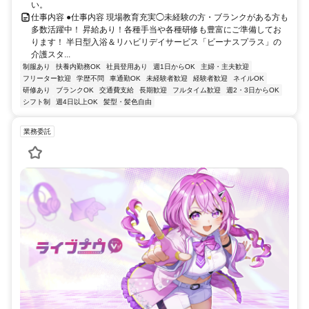
い。
仕事内容 ●仕事内容 現場教育充実◯未経験の方・ブランクがある方も
多数活躍中！ 昇給あり！各種手当や各種研修も豊富にご準備してお
ります！ 半日型入浴＆リハビリデイサービス「ビーナスプラス」の
介護スタ...
制服あり
扶養内勤務OK
社員登用あり
週1日からOK
主婦・主夫歓迎
フリーター歓迎
学歴不問
車通勤OK
未経験者歓迎
経験者歓迎
ネイルOK
研修あり
ブランクOK
交通費支給
長期歓迎
フルタイム歓迎
週2・3日からOK
シフト制
週4日以上OK
髪型・髪色自由
業務委託