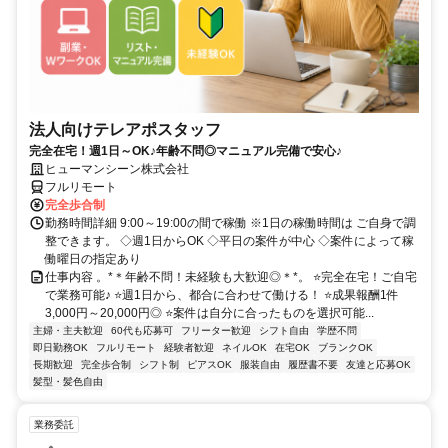
法人向けテレアポスタッフ
完全在宅！週1日～OK♪年齢不問◎マニュアル完備で安心♪
ヒューマンシーン株式会社
フルリモート
完全歩合制
勤務時間詳細 9:00～19:00の間で稼働 ※1日の稼働時間は ご自身で調
整できます。 ◇週1日からOK ◇平日の案件が中心 ◇案件によって稼
働曜日の指定あり
仕事内容 。*＊年齢不問！未経験も大歓迎◎＊*。 ⭐完全在宅！ご自宅
で業務可能♪ ⭐週1日から、都合に合わせて働ける！ ⭐成果報酬1件
3,000円～20,000円◎ ⭐案件は自分に合ったものを選択可能...
主婦・主夫歓迎
60代も応募可
フリーター歓迎
シフト自由
学歴不問
即日勤務OK
フルリモート
経験者歓迎
ネイルOK
在宅OK
ブランクOK
長期歓迎
完全歩合制
シフト制
ピアスOK
服装自由
履歴書不要
友達と応募OK
髪型・髪色自由
業務委託