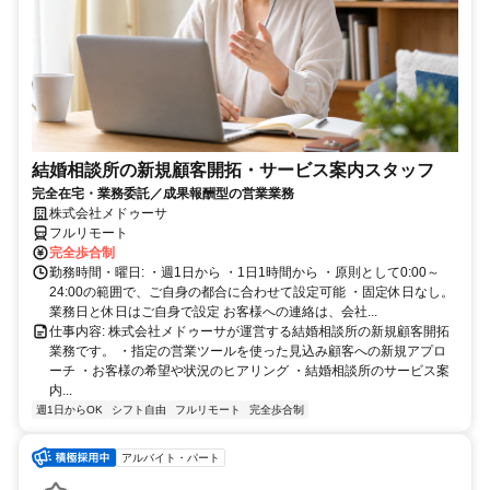
結婚相談所の新規顧客開拓・サービス案内スタッフ
完全在宅・業務委託／成果報酬型の営業業務
株式会社メドゥーサ
フルリモート
完全歩合制
勤務時間・曜日: ・週1日から ・1日1時間から ・原則として0:00～
24:00の範囲で、ご自身の都合に合わせて設定可能 ・固定休日なし。
業務日と休日はご自身で設定 お客様への連絡は、会社...
仕事内容: 株式会社メドゥーサが運営する結婚相談所の新規顧客開拓
業務です。 ・指定の営業ツールを使った見込み顧客への新規アプロ
ーチ ・お客様の希望や状況のヒアリング ・結婚相談所のサービス案
内...
週1日からOK
シフト自由
フルリモート
完全歩合制
アルバイト・パート