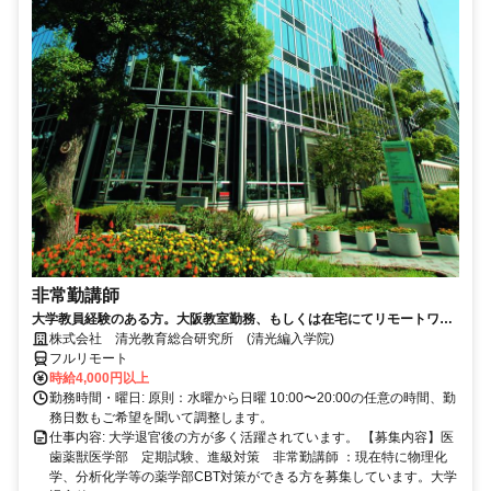
非常勤講師
大学教員経験のある方。大阪教室勤務、もしくは在宅にてリモートワー
ク可能。退官した先生が活躍中。
株式会社 清光教育総合研究所 (清光編入学院)
フルリモート
時給4,000円以上
勤務時間・曜日: 原則：水曜から日曜 10:00〜20:00の任意の時間、勤
務日数もご希望を聞いて調整します。
仕事内容: 大学退官後の方が多く活躍されています。 【募集内容】医
歯薬獣医学部 定期試験、進級対策 非常勤講師 ：現在特に物理化
学、分析化学等の薬学部CBT対策ができる方を募集しています。大学