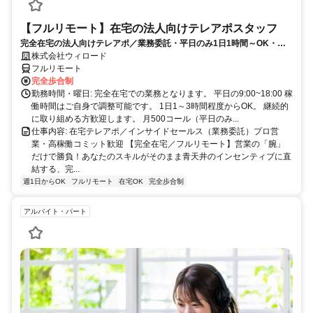
【フルリモート】在宅の法人向けテレアポスタッフ
完全在宅の法人向けテレアポ／業務委託・平日のみ1日1時間～OK・成
果報酬あり／新規立ち上げ
株式会社ウィロード
フルリモート
完全歩合制
勤務時間・曜日: 完全在宅での業務となります。 平日の9:00~18:00 稼
働時間はご自身で調整可能です。 1日1～3時間程度からOK。 継続的
に取り組める方歓迎します。 月500コール（平日のみ...
仕事内容: 在宅テレアポ／インサイドセールス（業務委託）プロ営
業・高稼働コミット歓迎 【完全在宅／フルリモート】営業の「腕」
だけで勝負！あなたのスキルがそのまま青天井のインセンティブに直
結する、完...
週1日からOK
フルリモート
在宅OK
完全歩合制
アルバイト・パート