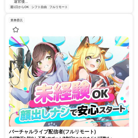
退官後...
週1日からOK
シフト自由
フルリモート
業務委託
バーチャルライブ配信者(フルリモート)