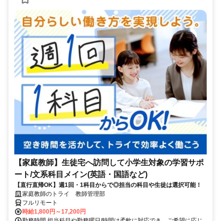
【家庭教師】生徒宅へ訪問して小学生対象の学習サポ
ート/文系科目メイン(英語・国語など)
【直行直帰OK】週1回・1科目からで◎担当の科目や生徒は選択可能！
家庭教師のトライ 教師管理部
フルリモート
時給1,800円～17,200円
勤務時間 担当科目や勤務曜日/時間は柔軟に対応でき、ご希望に応じ