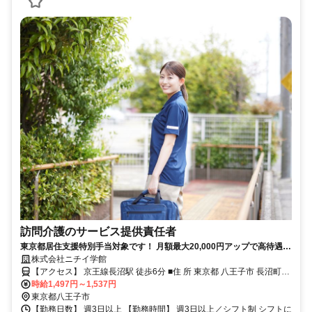
訪問介護のサービス提供責任者
東京都居住支援特別手当対象です！ 月額最大20,000円アップで高待遇！
ニチイケアセンター八王子長沼で一緒に働きませんか
株式会社ニチイ学館
【アクセス】 京王線長沼駅 徒歩6分 ■住 所 東京都 八王子市 長沼町
時給1,497円～1,537円
210番地4ｺﾞｰﾊﾁﾊｳｽ105 ■アクセス 京王線長沼駅 徒歩6分
東京都八王子市
【勤務日数】 週3日以上 【勤務時間】 週3日以上／シフト制 シフトに