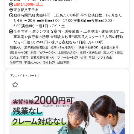
日給14,000円以上
東京都八王子市
勤務時間詳細 実働時間：1日あたり8時間 平均勤務日数：1ヶ月あた
り4日 〜 20日 ■■日勤■■8:00～17:00(実働8h) ■■夜勤■■20:00～
5:00(実働8h) ＊週1日～OK ＊土...
仕事内容 ＜超シンプルな案内・誘導業務＞ 工事現場・建築現場で 工
事車両や歩行者の誘導 未経験大歓迎!!即高収入スタート!! 人気の日勤
なら⭐日給1万2500円⭐ 稼げる夜勤なら⭐日給1万4000円...
制服あり
業界未経験者歓迎
短期（3ヵ月以内）
扶養内勤務OK
社員登用あり
週1日からOK
副業・WワークOK
土日祝のみOK
主婦・主夫歓迎
週1シフト提出
60代も応募可
資格取得支援あり
フリーター歓迎
短期
早朝
シフト自由
学歴不問
平日のみOK
学生歓迎
経験不問
アルバイト・パート