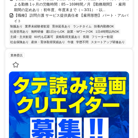
よる勤務 1ヶ月の労働時間：85～169時間／月 【勤務期間】 ・雇用
期間の定めあり：初年度、年度末まで（～3/31）・以...
【職種】 訪問介護 サービス提供責任者 【雇用形態】 パート・アルバ
イト
制服あり
業界未経験者歓迎
育休延長あり
ランチタイム
扶養内勤務OK
社員登用あり
無料研修
週1日からOK
副業・WワークOK
1日4時間以内OK
主婦・主夫歓迎
60代も応募可
資格取得支援あり
長期
フリーター歓迎
社会保険あり
産休・育休取得実績あり
午後
学歴不問
スタートアップ研修あり
業務委託