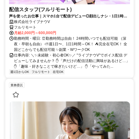
配信スタッフ(フルリモート)
声を使ったお仕事｜スマホ1台で配信デビュー◎顔出しナシ・1日1時間
～OK♪
株式会社ライブナウV
フルリモート
月給2,000円～600,000円
勤務時間・曜日: ⏰勤務時間は自由！ 24時間いつでも配信可能 （深
夜・早朝も自由） ⛅週1日〜、1日1時間～OK！ ⛺完全在宅OK！ 全
国どこからでも配信可能 ✨副業・WワークOK
仕事内容: ＼✨未経験・初心者OK✨／ "ライブナウV"でボイス配信 デ
ビューしてみませんか？ ✋「声だけの配信活動に興味があるけど…」
✋「趣味・好きなことで稼ぎたいけど…」 ✋「やってみた...
週1日からOK
フルリモート
在宅OK
業務委託