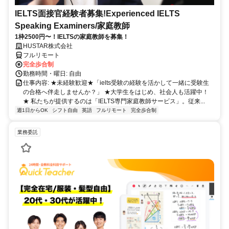
IELTS面接官経験者募集!Experienced IELTS
Speaking Examiners/家庭教師
1枠2500円〜！IELTSの家庭教師を募集！
HUSTAR株式会社
フルリモート
完全歩合制
勤務時間・曜日: 自由
仕事内容: ★未経験歓迎★「ielts受験の経験を活かして一緒に受験生
の合格へ伴走しませんか？」 ★大学生をはじめ、社会人も活躍中！
★ 私たちが提供するのは「IELTS専門家庭教師サービス」。従来...
週1日からOK
シフト自由
英語
フルリモート
完全歩合制
業務委託