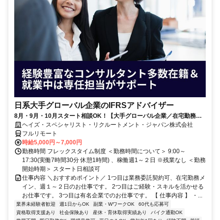
日系大手グローバル企業のIFRSアドバイザー
8月・9月・10月スタート相談OK！【大手グローバル企業／在宅勤務メ
イン／週1～2日勤務】IFRSアドバイザー
ヘイズ・スペシャリスト・リクルートメント・ジャパン株式会社
フルリモート
時給5,000円～7,000円
勤務時間 フレックスタイム制度 ＜勤務時間について＞ 9:00～
17:30(実働7時間30分 休憩1時間) 、稼働週1～２日 ※残業なし ＜勤務
開始時期＞ スタート日相談可
仕事内容 ＼おすすめポイント／ 1つ目は業務委託契約可、在宅勤務メ
イン、週１～２日のお仕事です。 2つ目はご経験・スキルを活かせる
お仕事です。 3つ目は有名企業でのお仕事です。 【 仕事内容 】 ・...
業界未経験者歓迎
週1日からOK
副業・WワークOK
60代も応募可
資格取得支援あり
社会保険あり
産休・育休取得実績あり
バイク通勤OK