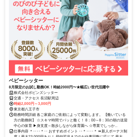
ベビーシッター
8月限定のお試し勤務OK！時給2000円〜★幅広い世代活躍中
株式会社ポピンズシッター
交通・アクセス 長沼駅周辺
時給2,000円～3,000円
東京都八王子市
勤務時間詳細 各ご家庭のご依頼によって変動します。 【働いている
方の勤務例】 ☆スキマ時間でパッと働く！ 8：00～8：30の朝の送迎
中心の保育 ▶身支度～散歩しながら保育園へ ☆専業でしっか...
仕事内容 ＊‥‥＊‥ おすすめポイント ‥＊‥‥＊ ⏩新人ボーナス制
度！最大23,000円あり！ 登録翌月までのお仕事回数に応じて 最大