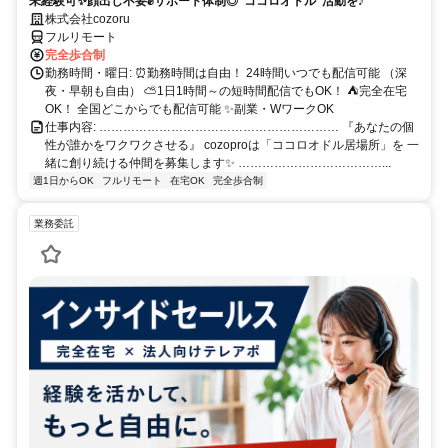
未経験可✨顔出し不要✊サポート体制◎“ココロオドル”活動を♪
株式会社cozoru
フルリモート
完全歩合制
勤務時間・曜日: ⏰勤務時間は自由！ 24時間いつでも配信可能 （深
夜・早朝も自由） ⛅1日1時間～の短時間配信でもOK！ ⛺完全在宅
OK！ 全国どこからでも配信可能 ✨副業・WワークOK
仕事内容: …………………………………………………… 『あなたの個
性が誰かをワクワクさせる』 cozoproは「ココロオドル居場所」を 一
緒に創り続ける仲間を募集します✨ ………………………………...
週1日からOK
フルリモート
在宅OK
完全歩合制
業務委託