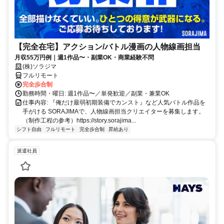
【完全在宅】アクション/バトル漫画の人物線画担当
月収55万円例｜週1作品〜・副業OK・商業経験不問
(株)ソラジマ
フルリモート
完全歩合制
勤務時間・曜日: 週1作品〜／単発歓迎／副業・兼業OK
仕事内容: 『俺だけ最弱初期装備でカンスト』など人気バトル作品を
手がける SORAJIMAで、人物線画担当クリエイターを募集します。
（制作工程の参考）https://story.sorajima...
シフト自由
フルリモート
完全歩合制
昇給あり
派遣社員