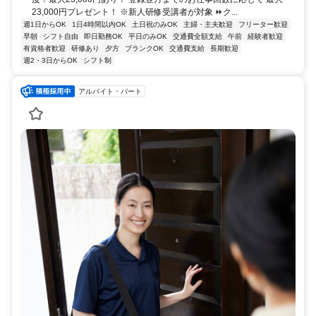
23,000円プレゼント！ ※新人研修受講者が対象 ⏩ク...
週1日からOK
1日4時間以内OK
土日祝のみOK
主婦・主夫歓迎
フリーター歓迎
早朝
シフト自由
即日勤務OK
平日のみOK
交通費全額支給
午前
経験者歓迎
有資格者歓迎
研修あり
夕方
ブランクOK
交通費支給
長期歓迎
週2・3日からOK
シフト制
アルバイト・パート