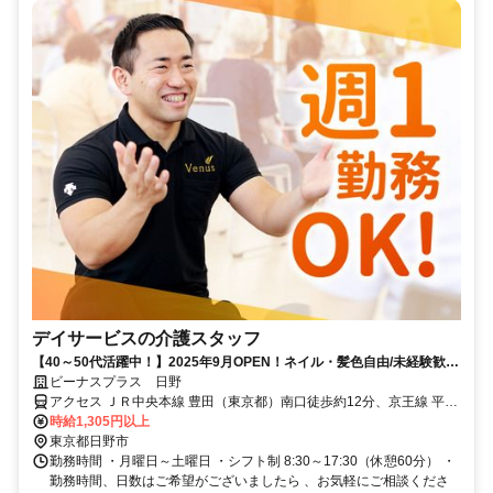
デイサービスの介護スタッフ
【40～50代活躍中！】2025年9月OPEN！ネイル・髪色自由/未経験歓迎
／リハビリデイサービスの介護スタッフ
ビーナスプラス 日野
アクセス ＪＲ中央本線 豊田（東京都）南口徒歩約12分、京王線 平山
城址公園徒歩約15分
時給1,305円以上
東京都日野市
勤務時間 ・月曜日～土曜日 ・シフト制 8:30～17:30（休憩60分） ・
勤務時間、日数はご希望がございましたら 、お気軽にご相談くださ