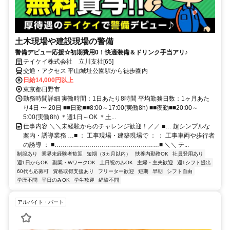
土木現場や建設現場の警備
警備デビュー応援☆初期費用0！快適装備＆ドリンク手当アリ♪
テイケイ株式会社 立川支社[65]
交通・アクセス 平山城址公園駅から徒歩圏内
日給14,000円以上
東京都日野市
勤務時間詳細 実働時間：1日あたり8時間 平均勤務日数：1ヶ月あた
り4日 〜 20日 ■■日勤■■8:00～17:00(実働8h) ■■夜勤■■20:00～
5:00(実働8h) ＊週1日～OK ＊土...
仕事内容 ＼＼未経験からのチャレンジ歓迎！／／ ■… 超シンプルな
案内・誘導業務 …■ ： 工事現場・建築現場で ： ： 工事車両や歩行者
の誘導 ： ■……………………………………………■ ＼＼ テ...
制服あり
業界未経験者歓迎
短期（3ヵ月以内）
扶養内勤務OK
社員登用あり
週1日からOK
副業・WワークOK
土日祝のみOK
主婦・主夫歓迎
週1シフト提出
60代も応募可
資格取得支援あり
フリーター歓迎
短期
早朝
シフト自由
学歴不問
平日のみOK
学生歓迎
経験不問
アルバイト・パート