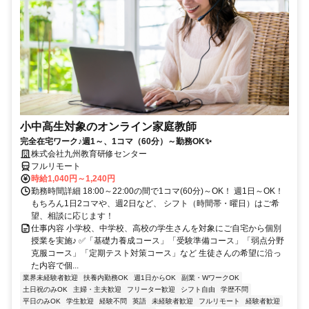
小中高生対象のオンライン家庭教師
完全在宅ワーク♪週1～、1コマ（60分）～勤務OK✨
株式会社九州教育研修センター
フルリモート
時給1,040円～1,240円
勤務時間詳細 18:00～22:00の間で1コマ(60分)～OK！ 週1日～OK！
もちろん1日2コマや、週2日など、 シフト（時間帯・曜日）はご希
望、相談に応じます！
仕事内容 小学校、中学校、高校の学生さんを対象にご自宅から個別
授業を実施♪ ✅「基礎力養成コース」「受験準備コース」「弱点分野
克服コース」「定期テスト対策コース」など 生徒さんの希望に沿っ
た内容で個...
業界未経験者歓迎
扶養内勤務OK
週1日からOK
副業・WワークOK
土日祝のみOK
主婦・主夫歓迎
フリーター歓迎
シフト自由
学歴不問
平日のみOK
学生歓迎
経験不問
英語
未経験者歓迎
フルリモート
経験者歓迎