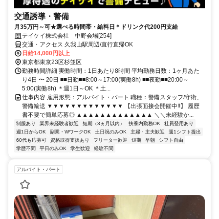
交通誘導・警備
月35万円～可★選べる時間帯・給料日＊ドリンク代200円支給
テイケイ株式会社 中野会場[254]
交通・アクセス 久我山駅周辺/直行直帰OK
日給14,000円以上
東京都東京23区杉並区
勤務時間詳細 実働時間：1日あたり8時間 平均勤務日数：1ヶ月あた
り4日 〜 20日 ■■日勤■■8:00～17:00(実働8h) ■■夜勤■■20:00～
5:00(実働8h) ＊週1日～OK ＊土...
仕事内容 雇用形態：アルバイト・パート 職種：警備スタッフ/守衛、
警備輸送 ▼▼▼▼▼▼▼▼▼▼▼▼▼ 【出張面接会開催中!!】 履歴
書不要で簡単応募◎ ▲▲▲▲▲▲▲▲▲▲▲▲▲ ＼＼未経験か...
制服あり
業界未経験者歓迎
短期（3ヵ月以内）
扶養内勤務OK
社員登用あり
週1日からOK
副業・WワークOK
土日祝のみOK
主婦・主夫歓迎
週1シフト提出
60代も応募可
資格取得支援あり
フリーター歓迎
短期
早朝
シフト自由
学歴不問
平日のみOK
学生歓迎
経験不問
アルバイト・パート