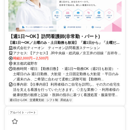
【週1日〜OK】訪問看護師(非常勤・パート)
【週1日〜OK／土曜のみ・土日勤務も歓迎】 「週1日から」「土曜だ
け」――あなたのリズムで働ける訪問看護のお仕事です。週1日から、
株式会社ティーオン ティーオン訪問看護ステーション
あなたのリズムで。吉祥寺で"じっくり向き合う看護"を、私たちと一緒
アクセス: 【アクセス】 JR中央線・総武線／京王井の頭線「吉祥寺
に。土曜だけ・土日だけの勤務も大歓迎です。
駅」東口より徒歩8分 ・新宿駅から中央線快速で約15分 ・渋谷駅か
時給2,000円～2,500円
ら井の頭線で約17分 【道順】 吉祥寺駅東口を出て南方向へ。井の頭
東京都武蔵野市
公園方向へ進み、閑静な住宅街の中にある「ピネスプラザ3」103号
勤務時間・曜日: 【勤務日数】 ・週1日〜勤務OK（週2日も歓迎） ・
室が事業所です。 【通勤について】 ・自転車通勤OK（駐輪スペース
土曜日のみ 週1日勤務、大歓迎 ・土日固定勤務も大歓迎 ・平日のみ
あり） ・バス停「吉祥寺駅南口」より徒歩5分 ・近隣にコインパーキ
／週末のみ、ご希望に合わせて柔軟に調整可能 【勤務時...
ング多数あり 初めての方には、駅から事業所までの道順を丁寧にご
仕事内容: 【仕事内容】 利用者様のご自宅を訪問し、その方の在宅生
案内します。
活を支える看護を行っていただきます。 ◇主な業務◇ ・利用者様の
健康状態の観察と記録 ・医師の指示に基づく看護処置・服薬管理...
週1日からOK
交通費支給
シフト制
昇給あり
アルバイト・パート