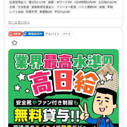
社員登用あり
週1日からOK
副業・WワークOK
1日4時間以内OK
土日祝のみOK
主婦・主夫歓迎
資格取得支援あり
フリーター歓迎
バイク通勤OK
短期
早朝
シフト自由
学歴不問
車通勤OK
平日のみOK
同じ企業の求人
アルバイト・パート