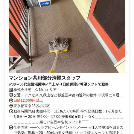
マンション共用部分清掃スタッフ
✅30～50代主婦活躍中✅早上がり日給保障✅希望シフトで勤務
株式会社芝 久我山エリア
交通・アクセス 久我山など杉並区や都内近郊の物件 ※現場に車通
勤・直行直帰OK
日給12,000円以上
東京都東京23区杉並区
勤務時間詳細 実働時間：1日あたり8時間 平均勤務日数：1ヶ月あた
り8日 〜 20日 ⏰9:00～17:00(実働8h) ■週１～ＯK ＿＿＿＿＿＿＿＿
＿＿＿＿＿＿＿ 嬉しい自己申告制シフト‼ ￣￣...
仕事内容 ┌──＼ ✨アピールポイント✨ ／──┐ ✅1人で現場を回るの
で気楽に勤務 ✅20～50代の男女活躍中！ ✅主婦スタッフも活躍中！