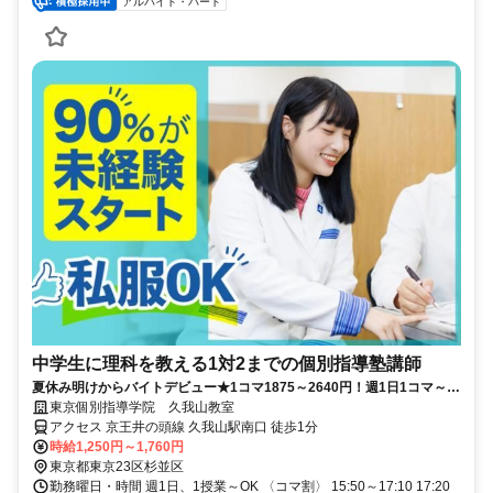
アルバイト・パート
中学生に理科を教える1対2までの個別指導塾講師
夏休み明けからバイトデビュー★1コマ1875～2640円！週1日1コマ～私
服でok◎
東京個別指導学院 久我山教室
アクセス 京王井の頭線 久我山駅南口 徒歩1分
時給1,250円～1,760円
東京都東京23区杉並区
勤務曜日・時間 週1日、1授業～OK 〈コマ割〉 15:50～17:10 17:20