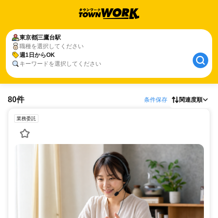
東京都
三鷹台駅
職種を選択してください
週1日からOK
キーワードを選択してください
80件
条件保存
関連度順
業務委託