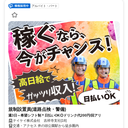
アルバイト・パート
規制設置員(道路点検・警備)
週3日～希望シフト制＊日払いOK◎ドリンク代200円/回アリ
テイケイ株式会社 吉祥寺支社[18]
交通・アクセス 井の頭公園駅から徒歩圏内