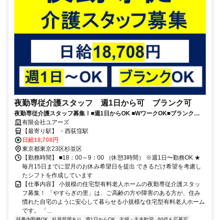
夜勤専従介護スタッフ 週1日から可 ブランク可
夜勤専従介護スタッフ募集！■週1日からOK ■WワークOK■ブランク
OK■資格取得支援制度あり■年齢不問
有限会社ユアーズ
【最寄り駅】 ・西荻窪駅
日給18,708円
東京都東京23区杉並区
【勤務時間】 ■18：00～9：00 （休憩3時間） ※週1日〜勤務OK ★
毎月15日までに翌月のお休み希望日を提出 できるだけ希望を考慮し
たシフトを作成しています
【仕事内容】 小規模の住宅型有料老人ホームの夜勤専従介護スタッ
フ募集！ 「やすらぎの里」は、ご高齢の方や障害のある方が、住み
慣れた自宅のように安心して暮らせる小規模な住宅型有料老人ホーム
です。 「...
扶養内勤務OK
社員登用あり
週1日からOK
主婦・主夫歓迎
60代も応募可