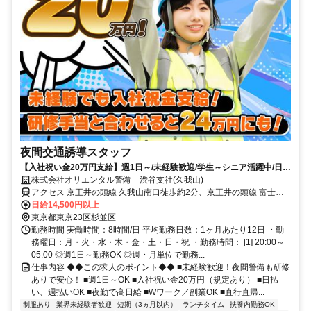
夜間交通誘導スタッフ
【入社祝い金20万円支給】週1日～/未経験歓迎/学生～シニア活躍中/日払
い・週払いOK/履歴書不要！
株式会社オリエンタル警備 渋谷支社(久我山)
アクセス 京王井の頭線 久我山南口徒歩約2分、京王井の頭線 富士見
ヶ丘南口徒歩約13分、京王井の頭線 三鷹台南口徒歩約14分 (面接地/
日給14,500円以上
渋谷支社)東京都渋谷区渋谷3-13-11 TKビル3F
東京都東京23区杉並区
勤務時間 実働時間：8時間/日 平均勤務日数：1ヶ月あたり12日 ・勤
務曜日：月・火・水・木・金・土・日・祝 ・勤務時間： [1] 20:00～
05:00 ◎週1日～勤務OK ◎週・月単位で勤務...
仕事内容 ◆◆この求人のポイント◆◆ ■未経験歓迎！夜間警備も研修
ありで安心！ ■週1日～OK ■入社祝い金20万円（規定あり） ■日払
い、週払いOK ■夜勤で高日給 ■Wワーク／副業OK ■直行直帰...
制服あり
業界未経験者歓迎
短期（3ヵ月以内）
ランチタイム
扶養内勤務OK