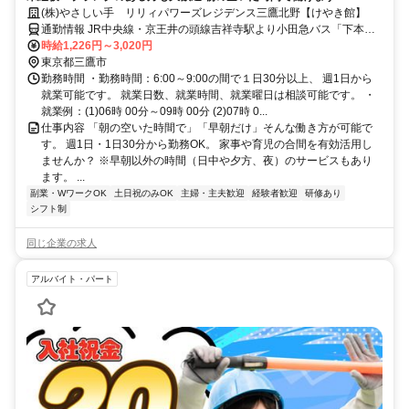
(株)やさしい手 リリィパワーズレジデンス三鷹北野【けやき館】
通勤情報 JR中央線・京王井の頭線吉祥寺駅より小田急バス「下本
宿」バス停徒歩３分/京王線千歳烏山駅より小田急バス「北野水無」
時給1,226円～3,020円
バス停徒歩4分
東京都三鷹市
勤務時間 ・勤務時間：6:00～9:00の間で１日30分以上、 週1日から
就業可能です。 就業日数、就業時間、就業曜日は相談可能です。 ・
就業例：(1)06時 00分～09時 00分 (2)07時 0...
仕事内容 「朝の空いた時間で」「早朝だけ」そんな働き方が可能で
す。 週1日・1日30分から勤務OK。 家事や育児の合間を有効活用し
ませんか？ ※早朝以外の時間（日中や夕方、夜）のサービスもあり
ます。 ...
副業・WワークOK
土日祝のみOK
主婦・主夫歓迎
経験者歓迎
研修あり
シフト制
同じ企業の求人
アルバイト・パート