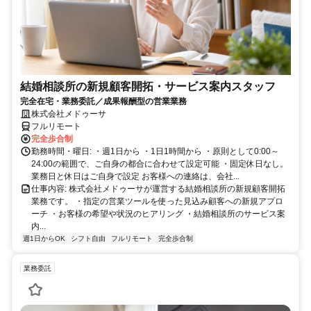
結婚相談所の新規顧客開拓・サービス案内スタッフ
完全在宅・業務委託／成果報酬型の営業業務
株式会社メドゥーサ
フルリモート
完全歩合制
勤務時間・曜日: ・週1日から ・1日1時間から ・原則として0:00～
24:00の範囲で、ご自身の都合に合わせて設定可能 ・固定休日なし。
業務日と休日はご自身で設定 お客様への連絡は、会社...
仕事内容: 株式会社メドゥーサが運営する結婚相談所の新規顧客開拓
業務です。 ・指定の営業ツールを使った見込み顧客への新規アプロ
ーチ ・お客様の希望や状況のヒアリング ・結婚相談所のサービス案
内...
週1日からOK
シフト自由
フルリモート
完全歩合制
業務委託