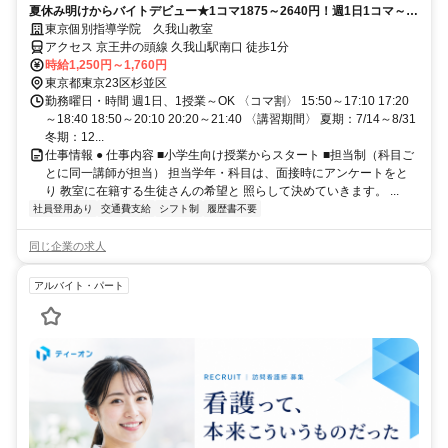
夏休み明けからバイトデビュー★1コマ1875～2640円！週1日1コマ～私
服でok◎
東京個別指導学院 久我山教室
アクセス 京王井の頭線 久我山駅南口 徒歩1分
時給1,250円～1,760円
東京都東京23区杉並区
勤務曜日・時間 週1日、1授業～OK 〈コマ割〉 15:50～17:10 17:20
～18:40 18:50～20:10 20:20～21:40 〈講習期間〉 夏期：7/14～8/31
冬期：12...
仕事情報 ● 仕事内容 ■小学生向け授業からスタート ■担当制（科目ご
とに同一講師が担当） 担当学年・科目は、面接時にアンケートをと
り 教室に在籍する生徒さんの希望と 照らして決めていきます。 ...
社員登用あり
交通費支給
シフト制
履歴書不要
同じ企業の求人
アルバイト・パート