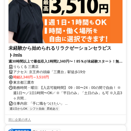
未経験から始められるリラクゼーションセラピス
ト/mls
週30時間以上で最低収入1時間2,340円〜！85％が未経験スタート！無料
トレで一生モノの技術を習得✅好きな時間に収入を得られます⏰【東京
りらくる 三鷹店
都三鷹市牟礼】
アクセス: 京王井の頭線「三鷹台」駅徒歩19分
時給2,340円～3,510円
東京都三鷹市
勤務時間・曜日: 【入店可能時間】 09：00〜24：00の間で自由！ ※
週1日〜／1日1時間〜OK✅ ※「平日のみ」「土日のみ」も可 ※入店3
ヶ月間...
仕事内容: 「手に職をつけたい」 ...
週1日からOK
シフト自由
昇給あり
同じ企業の求人