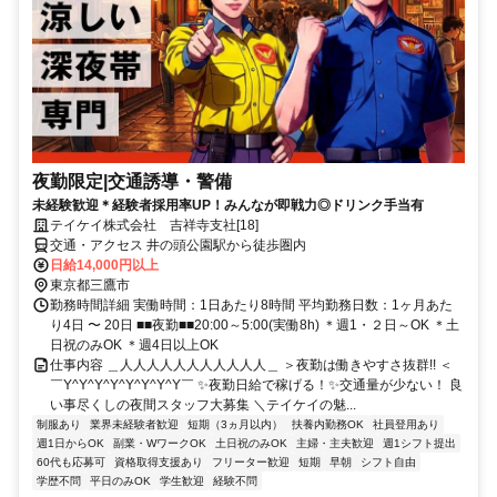
夜勤限定|交通誘導・警備
未経験歓迎＊経験者採用率UP！みんなが即戦力◎ドリンク手当有
テイケイ株式会社 吉祥寺支社[18]
交通・アクセス 井の頭公園駅から徒歩圏内
日給14,000円以上
東京都三鷹市
勤務時間詳細 実働時間：1日あたり8時間 平均勤務日数：1ヶ月あた
り4日 〜 20日 ■■夜勤■■20:00～5:00(実働8h) ＊週1・２日～OK ＊土
日祝のみOK ＊週4日以上OK
仕事内容 ＿人人人人人人人人人人人＿ ＞夜勤は働きやすさ抜群!! ＜
￣Y^Y^Y^Y^Y^Y^Y^Y￣ ✨夜勤日給で稼げる！✨交通量が少ない！ 良
い事尽くしの夜間スタッフ大募集 ＼テイケイの魅...
制服あり
業界未経験者歓迎
短期（3ヵ月以内）
扶養内勤務OK
社員登用あり
週1日からOK
副業・WワークOK
土日祝のみOK
主婦・主夫歓迎
週1シフト提出
60代も応募可
資格取得支援あり
フリーター歓迎
短期
早朝
シフト自由
学歴不問
平日のみOK
学生歓迎
経験不問