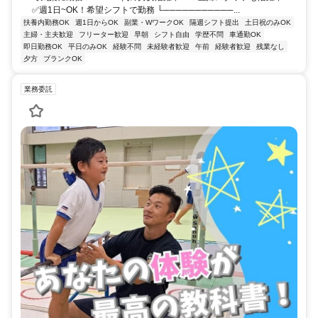
✅週1日~OK！希望シフトで勤務 └───────────...
扶養内勤務OK
週1日からOK
副業・WワークOK
隔週シフト提出
土日祝のみOK
主婦・主夫歓迎
フリーター歓迎
早朝
シフト自由
学歴不問
車通勤OK
即日勤務OK
平日のみOK
経験不問
未経験者歓迎
午前
経験者歓迎
残業なし
夕方
ブランクOK
業務委託