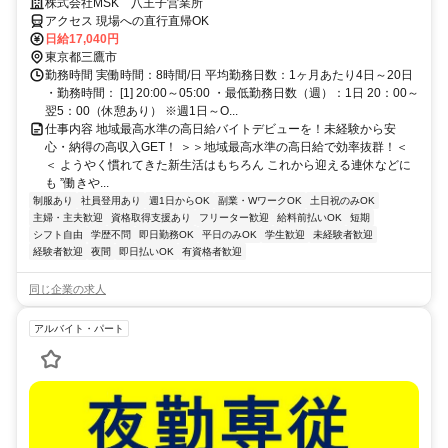
で警備員デビューをしませんか！【月収34万円以上可能！日払いも
株式会社MSK 八王子営業所
OK！】勤務3日前迄シフト申請が可能です！週1日～・短期もOK！あな
アクセス 現場への直行直帰OK
たのライフスタイルに合わせてお仕事しませんか！未経験者大歓迎！年
日給17,040円
代幅広く活躍しています。
東京都三鷹市
勤務時間 実働時間：8時間/日 平均勤務日数：1ヶ月あたり4日～20日
・勤務時間： [1] 20:00～05:00 ・最低勤務日数（週）：1日 20：00～
翌5：00（休憩あり） ※週1日～O...
仕事内容 地域最高水準の高日給バイトデビューを！未経験から安
心・納得の高収入GET！ ＞＞地域最高水準の高日給で効率抜群！＜
＜ ようやく慣れてきた新生活はもちろん これから迎える連休などに
も ”働きや...
制服あり
社員登用あり
週1日からOK
副業・WワークOK
土日祝のみOK
主婦・主夫歓迎
資格取得支援あり
フリーター歓迎
給料前払いOK
短期
シフト自由
学歴不問
即日勤務OK
平日のみOK
学生歓迎
未経験者歓迎
経験者歓迎
夜間
即日払いOK
有資格者歓迎
同じ企業の求人
アルバイト・パート