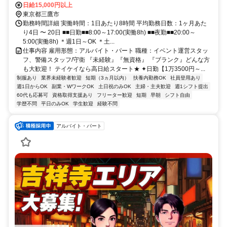
日給15,000円以上
東京都三鷹市
勤務時間詳細 実働時間：1日あたり8時間 平均勤務日数：1ヶ月あた
り4日 〜 20日 ■■日勤■■8:00～17:00(実働8h) ■■夜勤■■20:00～
5:00(実働8h) ＊週1日～OK ＊土...
仕事内容 雇用形態：アルバイト・パート 職種：イベント運営スタッ
フ、警備スタッフ/守衛 『未経験』『無資格』 『ブランク』どんな方
も大歓迎！ テイケイなら高日給スタート★ ✦日勤【1万3500円～...
制服あり
業界未経験者歓迎
短期（3ヵ月以内）
扶養内勤務OK
社員登用あり
週1日からOK
副業・WワークOK
土日祝のみOK
主婦・主夫歓迎
週1シフト提出
60代も応募可
資格取得支援あり
フリーター歓迎
短期
早朝
シフト自由
学歴不問
平日のみOK
学生歓迎
経験不問
アルバイト・パート