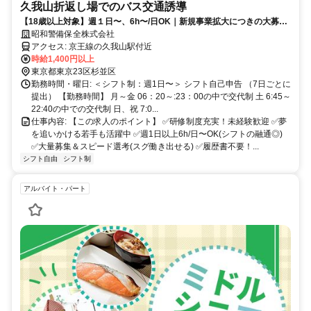
久我山折返し場でのバス交通誘導
【18歳以上対象】週１日〜、6h〜/日OK｜新規事業拡大につきの大募集
｜昇給あり
昭和警備保全株式会社
アクセス: 京王線の久我山駅付近
時給1,400円以上
東京都東京23区杉並区
勤務時間・曜日: ＜シフト制：週1日〜＞ シフト自己申告 （7日ごとに
提出） 【勤務時間】 月～金 06：20～:23：00の中で交代制 土 6:45～
22:40の中での交代制 日、祝 7:0...
仕事内容: 【この求人のポイント】 ✅研修制度充実！未経験歓迎 ✅夢
を追いかける若手も活躍中 ✅週1日以上6h/日〜OK(シフトの融通◎)
✅大量募集＆スピード選考(スグ働き出せる) ✅履歴書不要！...
シフト自由
シフト制
アルバイト・パート