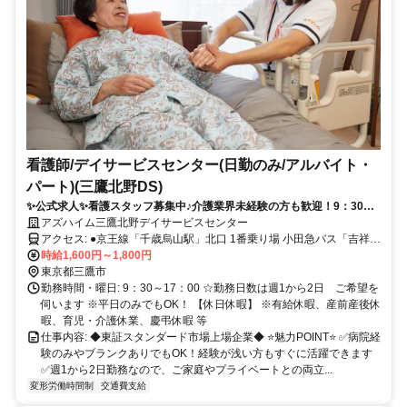
看護師/デイサービスセンター(日勤のみ/アルバイト・
パート)(三鷹北野DS)
✨公式求人✨看護スタッフ募集中♪介護業界未経験の方も歓迎！9：30～
17：00/短時間もOK/週1日から2日勤務/Wワーク◎
アズハイム三鷹北野デイサービスセンター
アクセス: ●京王線「千歳烏山駅」北口 1番乗り場 小田急バス「吉祥寺
駅行」乗車5分「北野水無」下車 徒歩6分 ●京王井の頭線「吉祥寺
時給1,600円～1,800円
駅」南口 2番乗り場 小田急バス「千歳烏山駅北口行」乗車19分「北
東京都三鷹市
野水無」下車 徒歩7分
勤務時間・曜日: 9：30～17：00 ☆勤務日数は週1から2日 ご希望を
伺います ※平日のみでもOK！ 【休日休暇】 ※有給休暇、産前産後休
暇、育児・介護休業、慶弔休暇 等
仕事内容: ◆東証スタンダード市場上場企業◆ ⭐️魅力POINT⭐️ ✅病院経
験のみやブランクありでもOK！経験が浅い方もすぐに活躍できます
✅週1から2日勤務なので、ご家庭やプライベートとの両立...
変形労働時間制
交通費支給