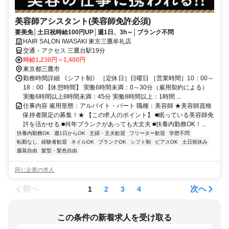
美容師アシスタント(美容師免許必須)
要美免│土日祝時給100円UP│週1日、3h～│ブランク不問
HAIR SALON IWASAKI 東京三鷹牟礼店
交通・アクセス 三鷹台駅19分
時給1,230円～1,400円
東京都三鷹市
勤務時間詳細 《シフト制》 ［定休日］日曜日 ［営業時間］10：00～
18：00 【休憩時間】 実働6時間未満：0～30分（雇用契約による）
実働6時間以上8時間未満：45分 実働8時間以上：1時間 ...
仕事内容 雇用形態：アルバイト・パート 職種：美容師 ★美容師資格
保持者限定の募集！★ 【この求人のポイント】 ■眠っている美容師免
許を活かせる ■何年ブランクがあっても大丈夫 ■扶養内勤務OK！...
扶養内勤務OK
週1日からOK
主婦・主夫歓迎
フリーター歓迎
学歴不問
転勤なし
経験者歓迎
ネイルOK
ブランクOK
シフト制
ピアスOK
土日祝休み
服装自由
髪型・髪色自由
同じ企業の求人
前へ
次へ
1
2
3
4
この条件の新着求人を受け取る