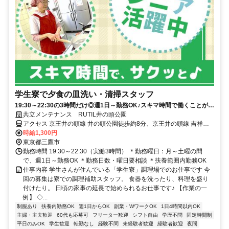
学生寮で夕食の皿洗い・清掃スタッフ
19:30～22:30の3時間だけ◎週1日～勤務OK♪スキマ時間で働くことがで
きます★ミドル・シニア活躍！
共立メンテナンス RUTIL井の頭公園
アクセス 京王井の頭線 井の頭公園徒歩約8分、京王井の頭線 吉祥寺
公園口徒歩約17分、ＪＲ中央本線 吉祥寺公園口徒歩約17分
時給1,300円
東京都三鷹市
勤務時間 19:30～22:30（実働3時間） ＊勤務曜日：月～土曜の間
で、週1日～勤務OK ＊勤務日数・曜日要相談 ＊扶養範囲内勤務OK
仕事内容 学生さんが住んでいる「学生寮」調理場でのお仕事です 今
回の募集は寮での調理補助スタッフ。 食器を洗ったり、料理を盛り
付けたり。 日頃の家事の延長で始められるお仕事です♪ 【作業の一
例】 ◇...
制服あり
扶養内勤務OK
週1日からOK
副業・WワークOK
1日4時間以内OK
主婦・主夫歓迎
60代も応募可
フリーター歓迎
シフト自由
学歴不問
固定時間制
平日のみOK
学生歓迎
転勤なし
経験不問
未経験者歓迎
経験者歓迎
夜間