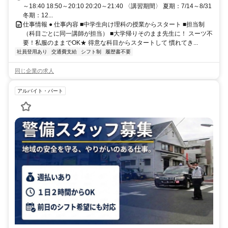
～18:40 18:50～20:10 20:20～21:40 〈講習期間〉 夏期：7/14～8/31
冬期：12...
仕事情報 ● 仕事内容 ■中学生向け理科の授業からスタート ■担当制
（科目ごとに同一講師が担当） ■大学帰りそのまま先生に！ スーツ不
要！私服のままでOK★ 得意な科目からスタートして 慣れてき...
社員登用あり
交通費支給
シフト制
履歴書不要
同じ企業の求人
アルバイト・パート