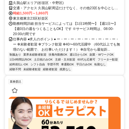
久我山駅エリア(杉並区・中野区)
交通・アクセス 久我山駅周辺だけでなく、その他23区を中心とした
お客様宅でもお仕事いただけます
時給1,500円～1,860円
東京都東京23区杉並区
勤務時間詳細 担当サービスによっては 【1日1時間〜】【週1日〜】
【週0日の週をつくることもOK】です ※サービス時間は、08:00-
20:00の間です
仕事内容 ●求人のポイント● ー・ー・ー・ー・ー・ー・ー・ー・ー・
ー ✼未験者歓迎 ✼ブランク歓迎 ✼40〜60代活躍中 （60代以上でも無
理のない範囲で、 お仕事いただけます！） ✼自宅から最短距...
制服あり
業界未経験者歓迎
扶養内勤務OK
週1日からOK
副業・WワークOK
1日4時間以内OK
土日祝のみOK
主婦・主夫歓迎
60代も応募可
フリーター歓迎
給料前払いOK
シフト自由
学歴不問
車通勤OK
平日のみOK
転勤なし
経験不問
未経験者歓迎
経験者歓迎
残業なし
業務委託