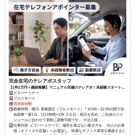
完全在宅のテレアポスタッフ
【1件2万円＋継続報酬】マニュアル完備のテレアポ！未経験スタートの
副業スタッフ活躍中／丁寧なフォロー体制あり
ビズパートナー
フルリモート
完全歩合制
勤務時間・曜日: 業務委託（フルリモート） * 10:00～22:00の間で自
由調整 * 週1日、1日1時間〜OK ※土日・祝日を含め、ご自身のスケ
ジュールに合わせて柔軟に調整可能です。 ※法人様...
仕事内容: ビズパートナーで、場所を選ばない働き方を 法人のお客
様（オフィスや店舗）へお電話し、快適なオフィス環境を構築するた