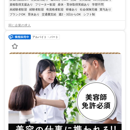
資格取得支援あり
フリーター歓迎
産休・育休取得実績あり
学歴不問
未経験者歓迎
経験者歓迎
有資格者歓迎
研修あり
社会保険完備
賞与あり
ブランクOK
育休あり
交通費支給
週2・3日からOK
シフト制
同じ企業の求人
アルバイト・パート