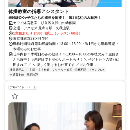
体操教室の指導アシスタント
未経験OK✨子供たちの成長を応援！！週1日(木)のみ勤務！
カワイ体育教室 杉並区久我山の幼稚園
交通・アクセス 最寄り駅：久我山駅
1業務あたり 1,500円以上（レッスン 60分）
東京都東京23区杉並区
勤務時間詳細 活動可能時間：13:00～18:00 ・週1日から勤務可能 ・
木曜のみのお仕事
仕事内容 ✨木曜日のみの勤務！ ✨13:00～18:00の午後のみ ✨主婦さ
ん活躍中！ ✨未経験でも安心サポートあり！ ＼ 子どもたちの笑顔に
囲まれて ／ ＼ 楽しく働けるお仕事です ／ ✅お仕事...
社員登用あり
主婦・主夫歓迎
フリーター歓迎
学歴不問
ブランクOK
交通費支給
長期歓迎
アルバイト・パート