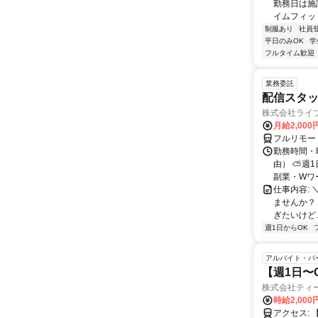
勤務日は施
イムフィット
制服あり
社員
平日のみOK
学
フルタイム歓迎
業務委託
配信スタッ
株式会社ライ
月給2,000
フルリモー
勤務時間・
由） ⛅週1
副業・Wワ
仕事内容: 
ませんか？
ぎたいけど…
週1日からOK
アルバイト・パ
【週1日〜
株式会社ティ
時給2,000
アクセス: 【アクセス】 JR中央線・総武線／京王井の頭線「吉祥寺駅」東口より徒