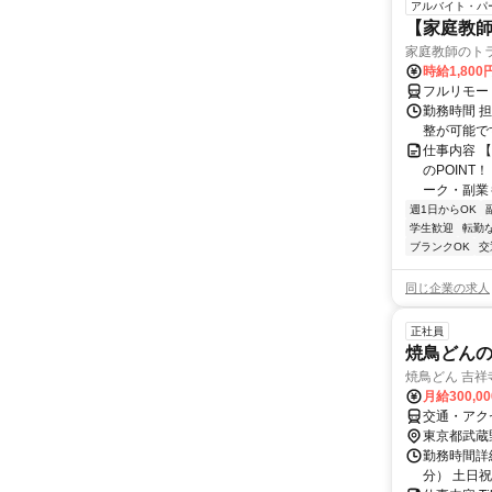
アルバイト・パ
【家庭教師
家庭教師のト
時給1,800
フルリモー
勤務時間 
整が可能で
仕事内容 
のPOINT
ーク・副業も
週1日からOK
学生歓迎
転勤
ブランクOK
交
同じ企業の求人
正社員
焼鳥どん
焼鳥どん 吉祥
月給300,0
交通・アク
東京都武蔵
勤務時間詳細
分） 土日祝