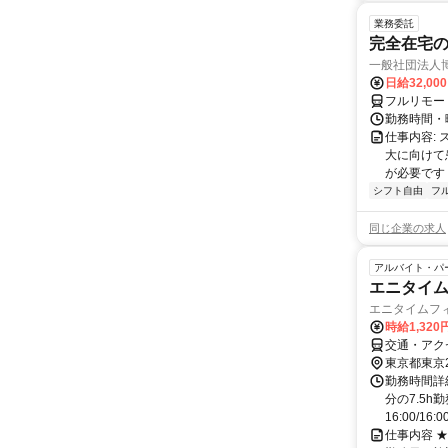
業務委託
完全在宅
一般社団法人
日給32,00
フルリモー
勤務時間・曜
仕事内容:
大に向けて
が必要です！
シフト自由
フ
同じ企業の求人
アルバイト・パ
エニタイ
エニタイムフ
時給1,32
交通・アク
東京都東京
勤務時間詳細
分の7.5h
16:00/16:00
仕事内容 