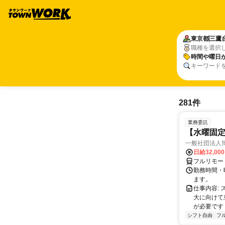
東京都
三鷹
職種を選択
時間や曜日
キーワード
281件
業務委託
【水曜固
一般社団法人
日給32,00
フルリモー
勤務時間・曜
ます。
仕事内容:
大に向けて
が必要です！
シフト自由
フ