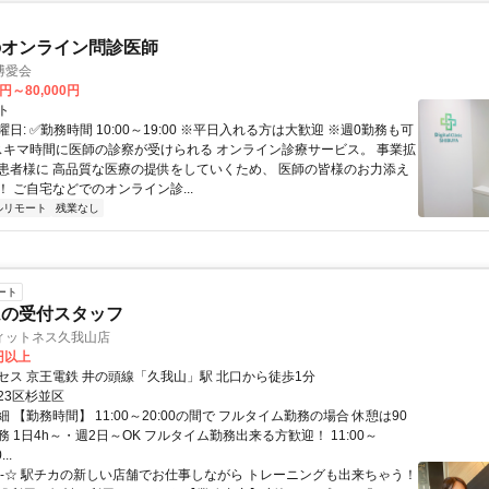
のオンライン問診医師
博愛会
0円～80,000円
ト
日: ✅勤務時間 10:00～19:00 ※平日入れる方は大歓迎 ※週0勤務も可
 スキマ時間に医師の診察が受けられる オンライン診療サービス。 事業拡
患者様に 高品質な医療の提供をしていくため、 医師の皆様のお力添え
 ご自宅などでのオンライン診...
ルリモート
残業なし
ート
ムの受付スタッフ
ィットネス久我山店
0円以上
セス 京王電鉄 井の頭線「久我山」駅 北口から徒歩1分
23区杉並区
 【勤務時間】 11:00～20:00の間で フルタイム勤務の場合 休憩は90
勤務 1日4h～・週2日～OK フルタイム勤務出来る方歓迎！ 11:00～
...
★-☆ 駅チカの新しい店舗でお仕事しながら トレーニングも出来ちゃう！