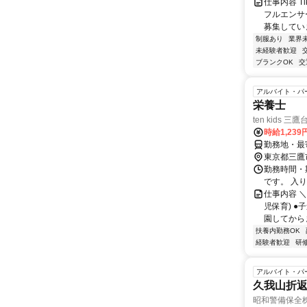
仕事内容 T
フルエンサ
募集していま
制服あり
業界
未経験者歓迎
ブランクOK
交
アルバイト・パ
栄養士
ten kids 三鷹
時給1,239
勤務地・最
東京都三鷹
勤務時間・期
です。 入
仕事内容 ＼
児保育) 
園してからま
扶養内勤務OK
経験者歓迎
研
アルバイト・パ
久我山折
昭和警備保全