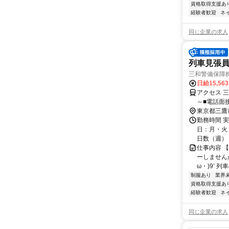
資格取得支援あ
経験者歓迎
ネ
同じ企業の求人
列車見張員
三和警備保障株
日給15,56
アクセス 
～■電話面
東京都三鷹
勤務時間 実
日：月・火・
日数（週）：3
仕事内容 
ーしませんか
ω・)9’ 
制服あり
業界
資格取得支援あ
経験者歓迎
ネ
同じ企業の求人