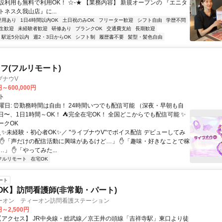
設利用も無料で利用OK！ ☆-★ 【業務内容】 新規オープンの 『エニタ
ネス久我山店』に...
登用あり
1日4時間以内OK
土日祝のみOK
フリーター歓迎
シフト自由
学歴不問
生歓迎
未経験者歓迎
研修あり
ブランクOK
交通費支給
長期歓迎
駅近5分以内
週2・3日からOK
シフト制
履歴書不要
髪型・髪色自由
フ(フルリモート)
ブナウV
円～600,000円
ト
曜日: ⏰勤務時間は自由！ 24時間いつでも配信可能 （深夜・早朝も自
日〜、1日1時間～OK！ ⛺完全在宅OK！ 全国どこからでも配信可能 ✨
ークOK
＼✨未経験・初心者OK✨／ "ライブナウV"でボイス配信 デビューしてみ
 ✋「声だけの配信活動に興味があるけど…」 ✋「趣味・好きなことで稼
」 ✋「やってみた...
フルリモート
在宅OK
ート
OK】訪問看護師(非常勤・パート)
ーオン ティーオン訪問看護ステーション
円～2,500円