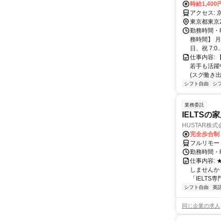
時給1,40
ア
東京都東京
勤務時間・
務時間】 月
日、祝 7:0..
仕事内容:
若手も活躍中
(スグ働き出
シフト自由
シ
業務委託
IELTSの
HUSTAR株式
完全歩合制
フルリモー
勤務時間・曜
仕事内容:
しませんか
「IELTS
シフト自由
英
同じ企業の求人