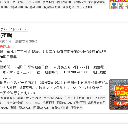
り
フリーター歓迎
シフト自由
学歴不問
平日のみOK
経験不問
未経験者歓迎
イルOK
週払いOK
即日払いOK
有資格者歓迎
研修あり
ブランクOK
アルバイト・パート
(夜勤)
式会社 調布支社(004)
3円以上
三鷹市牟礼４丁目付近 現場により異なる/直行直帰/勤務地相談可 ■週3日
接■即日勤務
市
働時間：8時間/日 平均勤務日数：1ヶ月あたり12日～22日 ・勤務曜
水・木・金・土・日・祝 ・勤務時間： [1] 20:00～05:00 ・最低勤務
日 ...
【応募からスピード内定】【最短2日後にお仕事開始】列車見張員デビュ
？入社祝い金5万円♪ ＼ 鉄道ファン必見！ ／ あなたの鉄道愛が ((ゝ
列車の安全運行を支える力に！...
未経験者歓迎
副業・WワークOK
土日祝のみOK
主婦・主夫歓迎
週1シフト提出
り
フリーター歓迎
シフト自由
学歴不問
平日のみOK
経験不問
未経験者歓迎
イルOK
夜間
週払いOK
即日払いOK
有資格者歓迎
研修あり