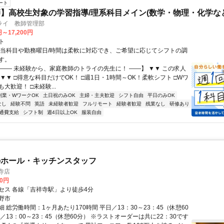
ート
】高校生対象の学習指導/理系科目メイン(数学・物理・化学など
ライ 教師管理部
円～17,200円
ト
担当科目や勤務曜日/時間は柔軟に対応でき、ご希望に応じてシフトの調
す。
【―― 未経験から、家庭教師のトライの先生に！ ――】 ▼▼ この求人
！ ▼▼ □得意な科目だけでOK！ □週1日・1時間～OK！柔軟シフト □Wワ
大歓迎！ □未経験...
副業・WワークOK
土日祝のみOK
主婦・主夫歓迎
シフト自由
平日のみOK
なし
経験不問
英語
未経験者歓迎
フルリモート
経験者歓迎
残業なし
研修あり
通費支給
シフト制
週4日以上OK
服装自由
のホール・キッチンスタッフ
寺店
00円
セス 各線「吉祥寺駅」より徒歩4分
野市
 総労働時間：1ヶ月あたり170時間 平日／13：30～23：45（休憩60
／13：00～23：45（休憩60分） ※ラストオーダーは共に22：30です