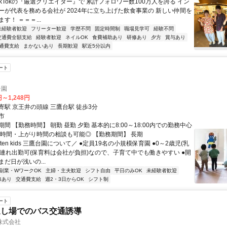
ikTokの『厳選クリエイター』で 累計フォロワー数100万人を誇る イン
ーが代表を務める会社が 2024年に立ち上げた飲食事業の 新しい仲間を
す！ ＝＝＝...
未経験者歓迎
フリーター歓迎
学歴不問
固定時間制
職場見学可
経験不問
交通費全額支給
経験者歓迎
ネイルOK
食費補助あり
研修あり
夕方
賞与あり
通費支給
まかないあり
長期歓迎
駅近5分以内
ート
台園
円～1,248円
寄駅 京王井の頭線 三鷹台駅 徒歩3分
市
間 【勤務時間】 朝勤 昼勤 夕勤 基本的に8:00～18:00内での勤務中心
り時間・上がり時間の相談も可能◎ 【勤務期間】 長期
ten kids 三鷹台園について／ ●定員19名の小規模保育園 ●0～2歳児(乳
●子連れ出勤可(保育料は会社が負担)なので、子育て中でも働きやすい ●開
だ日が浅いの...
副業・WワークOK
主婦・主夫歓迎
シフト自由
平日のみOK
未経験者歓迎
修あり
交通費支給
週2・3日からOK
シフト制
ート
返し場でのバス交通誘導
株式会社