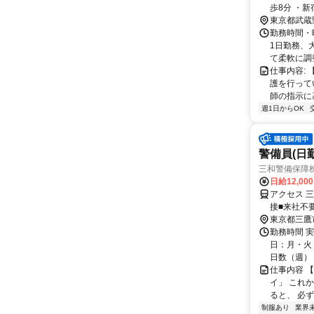
歩8分 ・新宿駅から中央線快速で約15分 ・渋谷駅から井の頭線で約17分 【道順】
吉祥寺駅東
東京都武蔵
「ピネスプラザ3」
勤務時間・
OK（駐輪スペースあり） ・バス停
1日勤務、
パーキング多数あり 初めての方には、駅から
て柔軟に調整
ます。
仕事内容:
護を行って
師の指示に
週1日からOK
警備員(日勤
三和警備保障株
日給12,00
アクセス 
接■来社不
東京都三鷹
勤務時間 実
日：月・火・
日数（週）：3
仕事内容 
イ」 これ
ると、 必ず
制服あり
業界