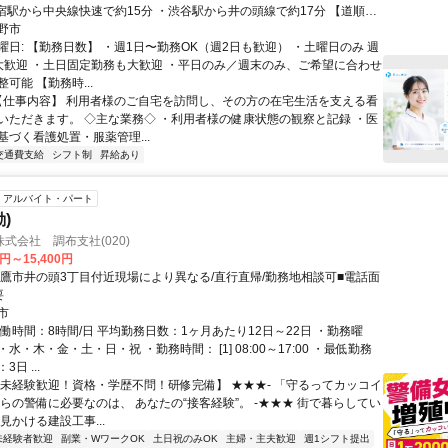
口を出て南方向へ。井の頭公園方向へ進み、閑静な住宅街の中にある
野市
103号室が事業所です。 【通勤について】 ・自転車通勤
曜日: 【勤務日数】 ・週1日〜勤務OK（週2日も歓迎） ・土曜日のみ 週
「吉祥寺駅南口」より徒歩5分 ・近隣にコイン
大歓迎 ・土日固定勤務も大歓迎 ・平日のみ／週末のみ、ご希望に合わせ
事業所までの道順を丁寧にご案内し
可能 【勤務時...
 【仕事内容】 利用者様のご自宅を訪問し、その方の在宅生活を支える看
いただきます。 ◇主な業務◇ ・利用者様の健康状態の観察と記録 ・医
基づく看護処置・服薬管理...
交通費支給
シフト制
昇給あり
アルバイト・パート
)
式会社 調布支社(020)
0円～15,400円
三鷹市井の頭3丁目付近現場により異なる/直行直帰/勤務地相談可■電話面
要
市
働時間：8時間/日 平均勤務日数：1ヶ月あたり12日～22日 ・勤務曜
水・木・金・土・日・祝 ・勤務時間： [1] 08:00～17:00 ・最低勤務
日 ...
【未経験歓迎！資格・学歴不問！研修完備】 ★★★- 「守るってカッコイ
からの警備に必要なのは、 あなたの“接客経験”。 -★★★ 街で暮らしてい
見かける建設工事...
未経験者歓迎
副業・WワークOK
土日祝のみOK
主婦・主夫歓迎
週1シフト提出