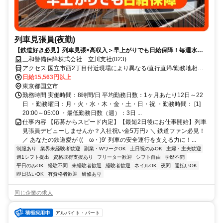
列車見張員(夜勤)
【鉄道好き必見】列車見張×高収入＞早上がりでも日給保障！毎週水曜
が給料日！日払いもOK！
三和警備保障株式会社 立川支社(023)
アクセス 国立市西2丁目付近現場により異なる/直行直帰/勤務地相談
可■電話面接■来社不要
日給15,563円以上
東京都国立市
勤務時間 実働時間：8時間/日 平均勤務日数：1ヶ月あたり12日～22
日 ・勤務曜日：月・火・水・木・金・土・日・祝 ・勤務時間： [1]
20:00～05:00 ・最低勤務日数（週）：3日 ...
仕事内容 【応募からスピード内定】【最短2日後にお仕事開始】列車
見張員デビューしませんか？入社祝い金5万円♪ ＼ 鉄道ファン必見！
／ あなたの鉄道愛が ((ゝω・)9’ 列車の安全運行を支える力に！...
制服あり
業界未経験者歓迎
副業・WワークOK
土日祝のみOK
主婦・主夫歓迎
週1シフト提出
資格取得支援あり
フリーター歓迎
シフト自由
学歴不問
平日のみOK
経験不問
未経験者歓迎
経験者歓迎
ネイルOK
夜間
週払いOK
即日払いOK
有資格者歓迎
研修あり
同じ企業の求人
アルバイト・パート