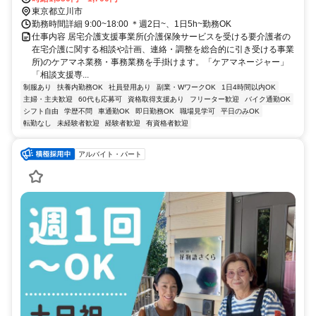
東京都立川市
勤務時間詳細 9:00~18:00 ＊週2日~、1日5h~勤務OK
仕事内容 居宅介護支援事業所(介護保険サービスを受ける要介護者の
在宅介護に関する相談や計画、連絡・調整を総合的に引き受ける事業
所)のケアマネ業務・事務業務を手掛けます。「ケアマネージャー」
「相談支援専...
制服あり
扶養内勤務OK
社員登用あり
副業・WワークOK
1日4時間以内OK
主婦・主夫歓迎
60代も応募可
資格取得支援あり
フリーター歓迎
バイク通勤OK
シフト自由
学歴不問
車通勤OK
即日勤務OK
職場見学可
平日のみOK
転勤なし
未経験者歓迎
経験者歓迎
有資格者歓迎
アルバイト・パート