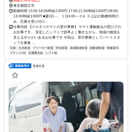
時給1,300円以上
東京都国立市
勤務時間 13:00-18:00/時給1300円 17:00-21:00/時給1300円 08:00-
13:00/時給1300円 ■週3日～、１日4.0h～ＯＫ ※上記の勤務時間の
み、応募を受け付け...
仕事内容 【クロネコヤマトの受付事務】 ヤマト運輸拠点の窓口での
お仕事です。 安定したシフトで効率よく働きながら、地域の物流を
支えるやりがいあるお仕事です 今回は、受付事務としてパートスタ
ッフを募集 ...
主婦・主夫歓迎
フリーター歓迎
学生歓迎
未経験者歓迎
経験者歓迎
制服貸与
ブランクOK
交通費支給
シフト制
派遣社員