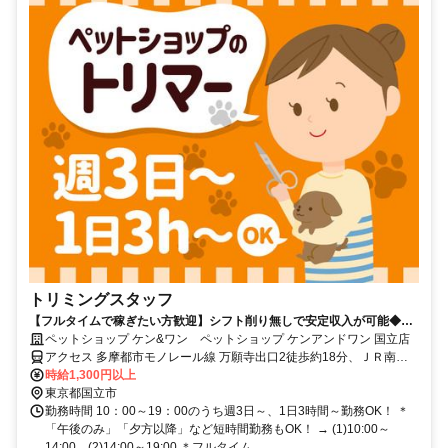
トリミングスタッフ
【フルタイムで稼ぎたい方歓迎】シフト削り無しで安定収入が可能◆社
割など充実の福利厚生！
ペットショップ ケン&ワン ペットショップ ケンアンドワン 国立店
アクセス 多摩都市モノレール線 万願寺出口2徒歩約18分、ＪＲ南武
線 矢川南口徒歩約19分、ＪＲ南武線 西国立徒歩約28分 JR南武線
時給1,300円以上
「矢川駅」、多摩モノレール「万願寺駅」各駅より徒歩約15分。
東京都国立市
勤務時間 10：00～19：00のうち週3日～、1日3時間～勤務OK！ ＊
「午後のみ」「夕方以降」など短時間勤務もOK！ → (1)10:00～
14:00、(2)14:00～19:00 ＊フルタイム...