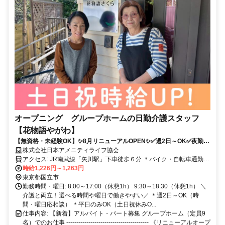
オープニング グループホームの日勤介護スタッフ
【花物語やがわ】
【無資格・未経験OK】✨8月リニューアルOPEN✨✅週2日～OK✅夜勤な
し✅平日のみOK✅扶養内OK
株式会社日本アメニティライフ協会
アクセス: JR南武線「矢川駅」下車徒歩６分 ＊バイク・自転車通勤
OK ※車通勤要相談
時給1,226円～1,263円
東京都国立市
勤務時間・曜日: 8:00～17:00（休憩1h） 9:30～18:30（休憩1h） ＼
介護と両立！選べる時間や曜日で働きやすい／ ＊週2日～OK（時
間・曜日応相談） ＊平日のみOK（土日祝休みO...
仕事内容: 【新着】アルバイト・パート募集 グループホーム（定員9
名）でのお仕事 ----------------------------------------- 《リニューアルオープ