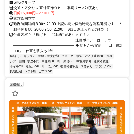
SKGグループ
交通・アクセス 直行直帰ＯＫ！ *車両リース制度あり
日給15,000円～22,000円
東京都国立市
勤務時間詳細 8:00〜21:00 上記の間で稼働時間を調整可能です。 ＊
勤務例 8:00~20:00 9:00~21:00 ・週3日以上入れる方歓迎！
仕事内容 ＼「稼げる」には理由があります！／
――――――――――――――――― 注目ポイントはコチラ
――――――――――――――――― ◆ 初月から安定！「日当保証
＋α」 - 仕事も収入も1年...
短期（3ヵ月以内）
主婦・主夫歓迎
フリーター歓迎
バイク通勤OK
短期
シフト自由
学歴不問
車通勤OK
即日勤務OK
職場見学可
経験者歓迎
ネイルOK
週払いOK
即日払いOK
有資格者歓迎
研修あり
ブランクOK
長期歓迎
シフト制
ピアスOK
業務委託