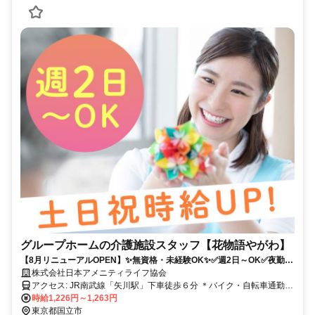
グループホームの介護施設スタッフ【花物語やがわ】
【8月リニューアルOPEN】✨無資格・未経験OK✨✅週2日～OK✅夜勤な
し✅平日のみOK✅扶養内OK
株式会社日本アメニティライフ協会
アクセス: JR南武線「矢川駅」下車徒歩６分 ＊バイク・自転車通勤
OK ※車通勤要相談
時給1,226円～1,263円
東京都国立市