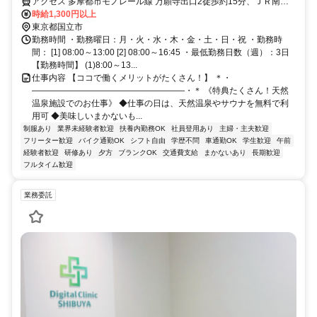
アクセス 多摩都市モノレール線 万願寺出口2徒歩約15分、ＪＲ南武
線 矢川南口徒歩約15分、ＪＲ南武線 西国立徒歩約30分 ※住所から自
時給1,300円以上
動設定しているため、MAPの位置がずれている場合がございます
東京都国立市
勤務時間 ・勤務曜日：月・火・水・木・金・土・日・祝 ・勤務時
間： [1] 08:00～13:00 [2] 08:00～16:45 ・最低勤務日数（週）：3日
【勤務時間】 (1)8:00～13...
仕事内容 【ココで働くメリットがたくさん！】 ＊・
――――――――――――――――――・＊ 《特典たくさん！天然
温泉施設でのお仕事》 ◆仕事の日は、天然温泉やサウナを無料で利
用可 ◆美味しいまかないも...
制服あり
業界未経験者歓迎
扶養内勤務OK
社員登用あり
主婦・主夫歓迎
フリーター歓迎
バイク通勤OK
シフト自由
学歴不問
車通勤OK
学生歓迎
午前
経験者歓迎
研修あり
夕方
ブランクOK
交通費支給
まかないあり
長期歓迎
フルタイム歓迎
業務委託