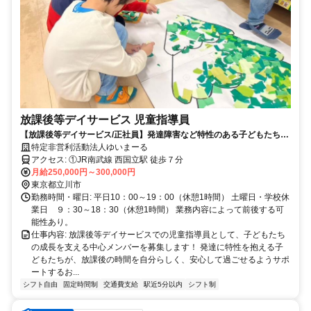
放課後等デイサービス 児童指導員
【放課後等デイサービス/正社員】発達障害など特性のある子どもたちの
発達段階や特性に合わせ、社会性や自立性を育むためのトレーニングサ
特定非営利活動法人ゆいまーる
ポート！☆児童指導員未経験者・ブランクある方も歓迎！☆シフト柔軟
アクセス: ①JR南武線 西国立駅 徒歩７分
に対応します☆髪色,髪型,服装自由
月給250,000円～300,000円
東京都立川市
勤務時間・曜日: 平日10：00～19：00（休憩1時間） 土曜日・学校休
業日 ９：30～18：30（休憩1時間） 業務内容によって前後する可
能性あり。
仕事内容: 放課後等デイサービスでの児童指導員として、子どもたち
の成長を支える中心メンバーを募集します！ 発達に特性を抱える子
どもたちが、放課後の時間を自分らしく、安心して過ごせるようサポ
ートするお...
シフト自由
固定時間制
交通費支給
駅近5分以内
シフト制