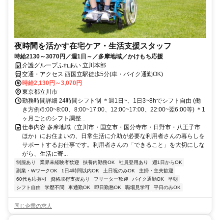
夜時間を活かす在宅ケア・生活支援スタッフ
時給2130～3070円／週1日～／多摩地域／かけもち応援
介護グループふれあい 立川本部
交通・アクセス 西国立駅徒歩5分(車・バイク通勤OK)
時給2,130円～3,070円
東京都立川市
勤務時間詳細 24時間シフト制 ＊週1日~、1日3~8hでシフト自由 (働
き方例/5:00~8:00、8:00~17:00、12:00~17:00、22:00~翌6:00等) ＊1
ヶ月ごとのシフト調整...
仕事内容 多摩地域（立川市・国立市・国分寺市・日野市・八王子市
ほか）にお住まいの、日常生活に介助が必要な利用者さんの暮らしを
サポートするお仕事です。利用者さんの「できること」を大切にしな
がら、生活に寄...
制服あり
業界未経験者歓迎
扶養内勤務OK
社員登用あり
週1日からOK
副業・WワークOK
1日4時間以内OK
土日祝のみOK
主婦・主夫歓迎
60代も応募可
資格取得支援あり
フリーター歓迎
バイク通勤OK
早朝
シフト自由
学歴不問
車通勤OK
即日勤務OK
職場見学可
平日のみOK
同じ企業の求人