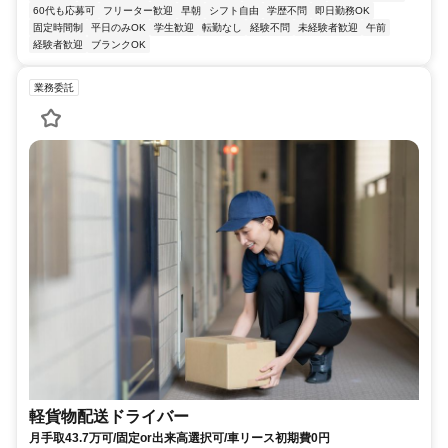
60代も応募可
フリーター歓迎
早朝
シフト自由
学歴不問
即日勤務OK
固定時間制
平日のみOK
学生歓迎
転勤なし
経験不問
未経験者歓迎
午前
経験者歓迎
ブランクOK
業務委託
軽貨物配送ドライバー
月手取43.7万可/固定or出来高選択可/車リース初期費0円