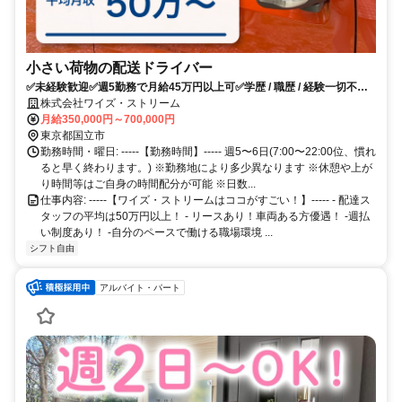
小さい荷物の配送ドライバー
✅未経験歓迎✅週5勤務で月給45万円以上可✅学歴 / 職歴 / 経験一切不
問！
株式会社ワイズ・ストリーム
月給350,000円～700,000円
東京都国立市
勤務時間・曜日: -----【勤務時間】----- 週5〜6日(7:00〜22:00位、慣れ
ると早く終わります。) ※勤務地により多少異なります ※休憩や上が
り時間等はご自身の時間配分が可能 ※日数...
仕事内容: -----【ワイズ・ストリームはココがすごい！】----- - 配達ス
タッフの平均は50万円以上！ - リースあり！車両ある方優遇！ -週払
い制度あり！ -自分のペースで働ける職場環境 ...
シフト自由
アルバイト・パート