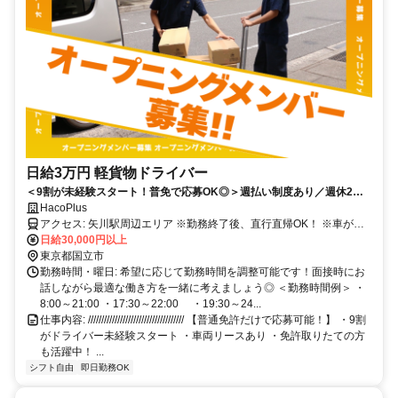
日給3万円 軽貨物ドライバー
＜9割が未経験スタート！普免で応募OK◎＞週払い制度あり／週休2日
で月収50万円可能
HacoPlus
アクセス: 矢川駅周辺エリア ※勤務終了後、直行直帰OK！ ※車がな
い方向けにリース制度あり （休日は自家用車として使用OK！）
日給30,000円以上
東京都国立市
勤務時間・曜日: 希望に応じて勤務時間を調整可能です！面接時にお
話しながら最適な働き方を一緒に考えましょう◎ ＜勤務時間例＞ ・
8:00～21:00 ・17:30～22:00 ・19:30～24...
仕事内容: //////////////////////////////////// 【普通免許だけで応募可能！】 ・9割
がドライバー未経験スタート ・車両リースあり ・免許取りたての方
も活躍中！ ...
シフト自由
即日勤務OK