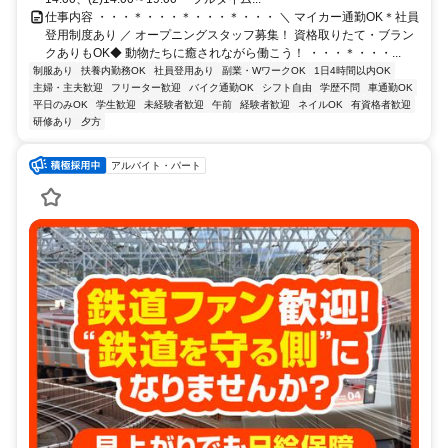
仕事内容 ・・・＊・・・＊・・・＊・・・ ＼ マイカー通勤OK＊社員
登用制度あり ／ オープニングスタッフ募集！ 資格取りたて・ブラン
クありもOK◆ 動物たちに癒されながら働こう！ ・・・＊・・・...
制服あり
扶養内勤務OK
社員登用あり
副業・WワークOK
1日4時間以内OK
主婦・主夫歓迎
フリーター歓迎
バイク通勤OK
シフト自由
学歴不問
車通勤OK
平日のみOK
学生歓迎
未経験者歓迎
午前
経験者歓迎
ネイルOK
有資格者歓迎
研修あり
夕方
アルバイト・パート