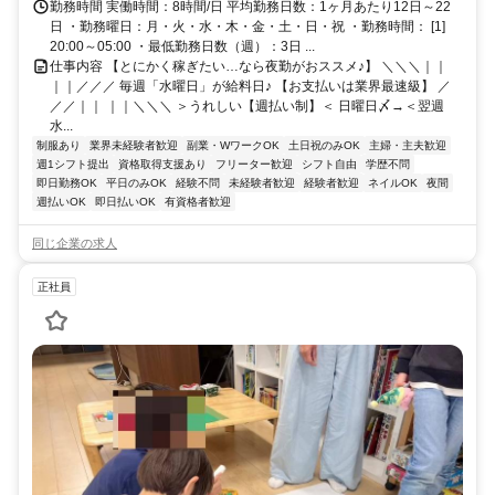
勤務時間 実働時間：8時間/日 平均勤務日数：1ヶ月あたり12日～22
日 ・勤務曜日：月・火・水・木・金・土・日・祝 ・勤務時間： [1]
20:00～05:00 ・最低勤務日数（週）：3日 ...
仕事内容 【とにかく稼ぎたい…なら夜勤がおススメ♪】 ＼＼＼｜｜
｜｜／／／ 毎週「水曜日」が給料日♪ 【お支払いは業界最速級】 ／
／／｜｜ ｜｜＼＼＼ ＞うれしい【週払い制】＜ 日曜日〆→＜翌週
水...
制服あり
業界未経験者歓迎
副業・WワークOK
土日祝のみOK
主婦・主夫歓迎
週1シフト提出
資格取得支援あり
フリーター歓迎
シフト自由
学歴不問
即日勤務OK
平日のみOK
経験不問
未経験者歓迎
経験者歓迎
ネイルOK
夜間
週払いOK
即日払いOK
有資格者歓迎
同じ企業の求人
正社員