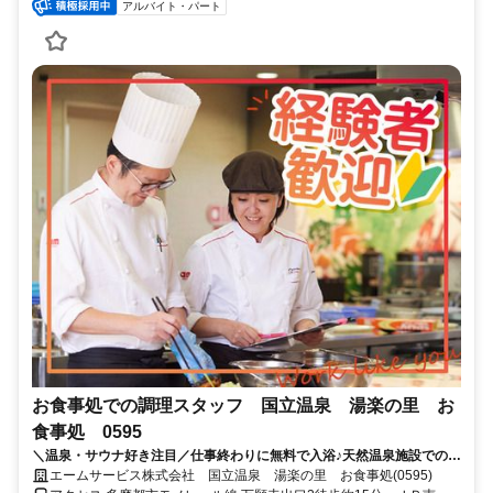
アルバイト・パート
お食事処での調理スタッフ 国立温泉 湯楽の里 お
食事処 0595
＼温泉・サウナ好き注目／仕事終わりに無料で入浴♪天然温泉施設での調
理のお仕事【調理師免許なしでもOK】
エームサービス株式会社 国立温泉 湯楽の里 お食事処(0595)