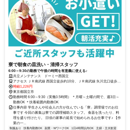
寮で朝食の皿洗い・清掃スタッフ
6:00～9:30の勤務で午後の時間を有意義に使える♪
共立メンテナンス ドーミー西国立
アクセス ＪＲ南武線 西国立徒歩約10分、ＪＲ南武線 矢川北口徒歩約
15分、ＪＲ中央本線 国立南口徒歩約20分
時給1,226円
東京都国立市
勤務時間 6:00～9:30（実働3.5時間） ＊月曜～土曜の間で、週3日～
勤務OK ＊扶養範囲内勤務OK
仕事内容 学生さんや社会人の方が住んでいる「寮」調理場でのお仕
事です 今回の募集は寮での調理補助スタッフ。 食器を洗ったり、料
理を盛り付けたり。 日頃の家事の延長で始められるお仕事です♪ 【作
業の一...
制服あり
扶養内勤務OK
副業・WワークOK
1日4時間以内OK
主婦・主夫歓迎