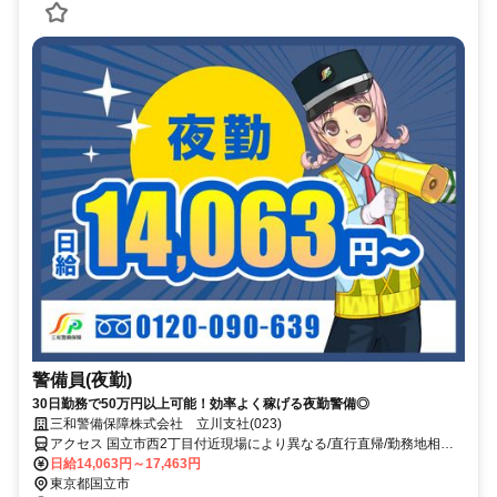
警備員(夜勤)
30日勤務で50万円以上可能！効率よく稼げる夜勤警備◎
三和警備保障株式会社 立川支社(023)
アクセス 国立市西2丁目付近現場により異なる/直行直帰/勤務地相談
可■電話面接■来社不要
日給14,063円～17,463円
東京都国立市