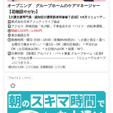
オープニング グループホームのケアマネージャー
【花物語やがわ】
【介護支援専門員・認知症介護実践者研修修了必須】✨8月リニューアル
OPEN✨✅週1日～OK✅️高時給✅扶養内OK✅資格取得支援あり（規定）
株式会社日本アメニティライフ協会
アクセス: JR南武線「矢川駅」下車徒歩６分 ＊バイク・自転車通勤
OK ※車通勤要相談
時給1,510円～1,560円
東京都国立市
勤務時間・曜日: 9:00～18:00（実働8h/休憩1h） ＼介護と両立！選べ
る曜日で働きやすい／ ＊週1日～OK（曜日応相談） ＊平日のみ
OK（土日祝休みOK） ＊土日祝のみOK ＊副業・Wワ...
仕事内容: 【新着】アルバイト・パート募集 グループホーム（定員9
名）でのお仕事 ----------------------------------------- 《リニューアルオープ
ンにつきスタ...
週1日からOK
シフト自由
交通費支給
シフト制
アルバイト・パート