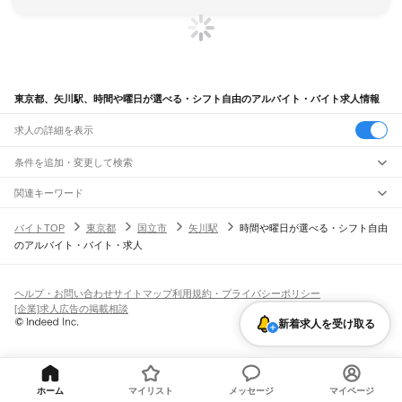
東京都、矢川駅、時間や曜日が選べる・シフト自由のアルバイト・バイト求人情報
求人の詳細を表示
条件を追加・変更して検索
市区町村を追加・変更
関連キーワード
完全在宅ワーク 全国
シール貼り 在宅
現在地周辺
ガチャガチャ
犬カフェ
東京都
駅を追加・変更
バイトTOP
東京都
国立市
矢川駅
時間や曜日が選べる・シフト自由
東京都
すべて
のアルバイト・バイト・求人
東京23区
すべて
職種を追加・変更
JR東海道本線(東京～熱海)
千代田区
中央区
港区
新宿区
文京区
台東区
墨田区
江東区
品川区
目黒区
大田区
東京駅
新橋駅
品川駅
飲食・フードサービス
世田谷区
渋谷区
中野区
杉並区
豊島区
北区
荒川区
板橋区
練馬区
足立区
葛飾区
特徴を追加・変更
飲食・フードサービス
江戸川区
すべて
ヘルプ・お問い合わせ
サイトマップ
利用規約・プライバシーポリシー
JR山手線
ホールスタッフ
キッチンスタッフ
皿洗い・洗い場
精肉・鮮魚加工
給食調理
人気
[企業]求人広告の掲載相談
大崎駅
五反田駅
目黒駅
恵比寿駅
渋谷駅
原宿駅
代々木駅
新宿駅
新大久保駅
八王子市
立川市
武蔵野市
三鷹市
青梅市
府中市
昭島市
調布市
町田市
小金井市
雇用形態を追加・変更
パン屋（ベーカリー）
フードカウンター販売員
バー（BAR）・バーテンダー
日払いOK
高校生歓迎
学生歓迎
深夜の仕事
髪型・髪色自由
ひげOK
ネイルOK
新着求人を受け取る
高田馬場駅
目白駅
池袋駅
大塚駅
巣鴨駅
駒込駅
田端駅
西日暮里駅
日暮里駅
鶯谷駅
小平市
日野市
東村山市
国分寺市
国立市
福生市
狛江市
東大和市
清瀬市
飲食店補助（開店・閉店準備）
飲食店（店長・マネージャー）
ピアスOK
アルバイト・パート
履歴書不要
オープニングスタッフ
留学生・外国人活躍中
上野駅
御徒町駅
秋葉原駅
神田駅
東京駅
有楽町駅
新橋駅
浜松町駅
田町駅
東久留米市
武蔵村山市
多摩市
稲城市
羽村市
あきる野市
西東京市
大島町
利島村
都道府県を変更
営業・販売
勤務期間
正社員
高輪ゲートウェイ駅
品川駅
新島村
神津島村
三宅村
御蔵島村
八丈町
青ヶ島村
小笠原村
西多摩郡
営業・販売
すべて
短期
契約社員
単発・1日OK
長期
期間限定（春夏冬休み等）
JR南武線
営業
テレフォンアポインター（テレアポ）
ルートセールス
コンビニ
シフト
派遣社員
ホーム
マイリスト
メッセージ
マイページ
矢野口駅
稲城長沼駅
南多摩駅
府中本町駅
分倍河原駅
西府駅
谷保駅
矢川駅
西国立駅
フードカウンター販売員
アパレル
家電量販店・携帯販売（携帯ショップ）
土日祝のみOK
業務委託
平日のみOK
週1日からOK
週2・3日からOK
週4日以上OK