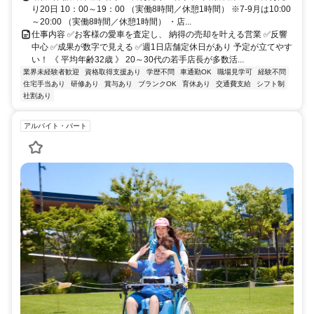
り20日 10：00～19：00 （実働8時間／休憩1時間） ※7-9月は10:00
～20:00 （実働8時間／休憩1時間） ・店...
仕事内容 ✅お客様の愛車を査定し、 納得の売却を叶える営業 ✅反響
中心 ✅成果が数字で見える ✅週1日店舗定休日があり 予定が立てやす
い！ 《 平均年齢32歳 》 20～30代の若手店長が多数活...
業界未経験者歓迎
資格取得支援あり
学歴不問
車通勤OK
職場見学可
経験不問
住宅手当あり
研修あり
賞与あり
ブランクOK
育休あり
交通費支給
シフト制
社割あり
アルバイト・パート