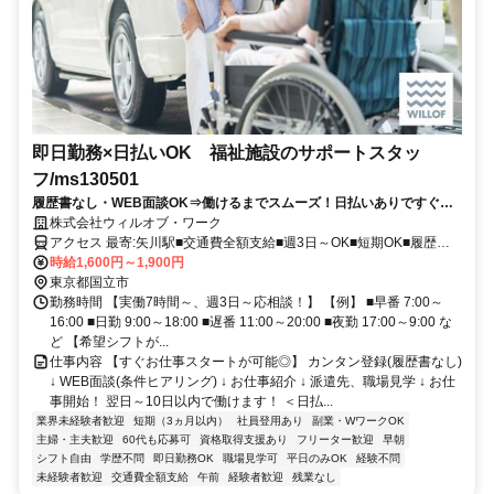
即日勤務×日払いOK 福祉施設のサポートスタッ
フ/ms130501
履歴書なし・WEB面談OK⇒働けるまでスムーズ！日払いありですぐ稼
げる★介護デビュー応援！
株式会社ウィルオブ・ワーク
アクセス 最寄:矢川駅■交通費全額支給■週3日～OK■短期OK■履歴書
不要
時給1,600円～1,900円
東京都国立市
勤務時間 【実働7時間～、週3日～応相談！】 【例】 ■早番 7:00～
16:00 ■日勤 9:00～18:00 ■遅番 11:00～20:00 ■夜勤 17:00～9:00 な
ど 【希望シフトが...
仕事内容 【すぐお仕事スタートが可能◎】 カンタン登録(履歴書なし)
↓ WEB面談(条件ヒアリング) ↓ お仕事紹介 ↓ 派遣先、職場見学 ↓ お仕
事開始！ 翌日～10日以内で働けます！ ＜日払...
業界未経験者歓迎
短期（3ヵ月以内）
社員登用あり
副業・WワークOK
主婦・主夫歓迎
60代も応募可
資格取得支援あり
フリーター歓迎
早朝
シフト自由
学歴不問
即日勤務OK
職場見学可
平日のみOK
経験不問
未経験者歓迎
交通費全額支給
午前
経験者歓迎
残業なし