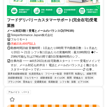
フードデリバリーカスタマーサポート(完全在宅)受電
業務
メール対応5割！受電とメールのバランス◎(TP03R)
Teleperformance Japan株式会社
フルリモート
月給218,400円以上
勤務時間詳細 実働時間：1日あたり8時間 平均勤務日数：1ヶ月あた
り20日 〜 21日 シフト制 1日あたりの実働時間：最大8時間/日 ◆7～
25時(可能な方は27時)の間で週5日/実働8時間のシフ...
仕事内容 ━━ 📅8月26日(水)在宅勤務スタート！━━ 受電がメインで
すが、メール対応も約半分！ 電話とメールのバランスよく働けるカ
スタマーサポートです♪ ━━━━━━━━━━━━━━ 📋 仕事...
業界未経験者歓迎
社員登用あり
フリーター歓迎
学歴不問
転勤なし
経験不問
未経験者歓迎
フルリモート
経験者歓迎
ネイルOK
夜間
研修あり
在宅OK
ブランクOK
育休あり
交通費支給
長期歓迎
シフト制
深夜
ピアスOK
アルバイト・パート