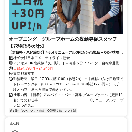
オープニング グループホームの夜勤専従スタッフ
【花物語やがわ】
【無資格・未経験OK】✨8月リニューアルOPEN✨✅週1回～OK✅扶養内
OK✅資格取得支援あり（規定）
株式会社日本アメニティライフ協会
アクセス: JR南武線「矢川駅」下車徒歩６分 ＊バイク・自転車通勤
OK ※車通勤要相談
日給24,390円～24,945円
東京都国立市
勤務時間・曜日: 17:00～翌10:00（休憩2h） ＊未経験の方は日勤帯で
トレーニング有 （8:00～17:00、9:30～18:30/時給1226円～） ＼介
護と両立！選べる曜日で働きやすい...
仕事内容: 【新着】アルバイト・パート募集 グループホーム（定員18
名）でのお仕事 ----------------------------------------- 《リニューアルオープ
ンにつきス...
週1日からOK
シフト自由
交通費支給
シフト制
正社員