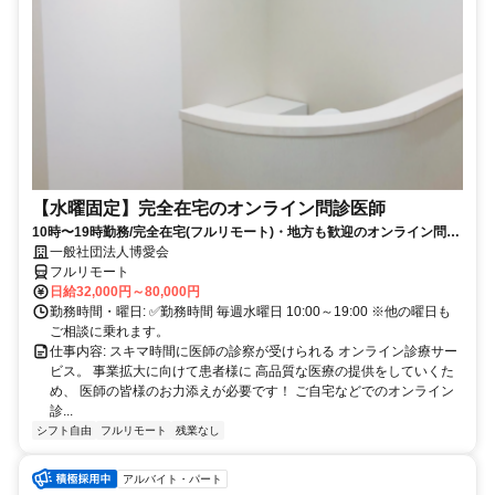
【水曜固定】完全在宅のオンライン問診医師
10時〜19時勤務/完全在宅(フルリモート)・地方も歓迎のオンライン問診
業務
一般社団法人博愛会
フルリモート
日給32,000円～80,000円
勤務時間・曜日: ✅勤務時間 毎週水曜日 10:00～19:00 ※他の曜日も
ご相談に乗れます。
仕事内容: スキマ時間に医師の診察が受けられる オンライン診療サー
ビス。 事業拡大に向けて患者様に 高品質な医療の提供をしていくた
め、 医師の皆様のお力添えが必要です！ ご自宅などでのオンライン
診...
シフト自由
フルリモート
残業なし
アルバイト・パート