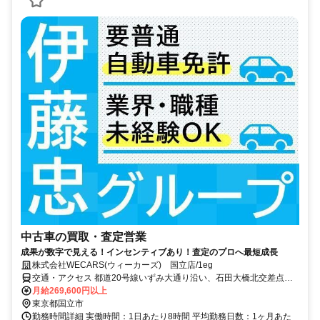
中古車の買取・査定営業
成果が数字で見える！インセンティブあり！査定のプロへ最短成長
株式会社WECARS(ウィーカーズ) 国立店/1eg
交通・アクセス 都道20号線いずみ大通り沿い、石田大橋北交差点近
くにある店舗です。
月給269,600円以上
東京都国立市
勤務時間詳細 実働時間：1日あたり8時間 平均勤務日数：1ヶ月あた