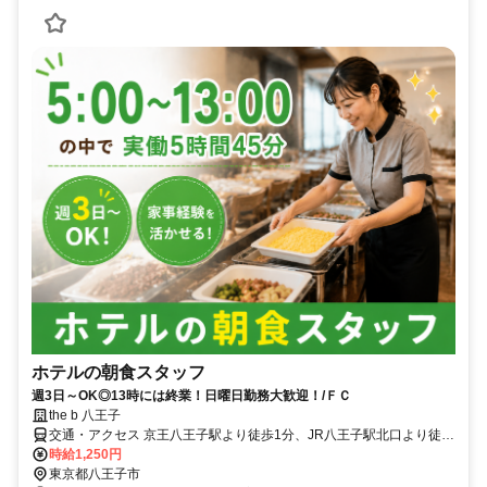
ホテルの朝食スタッフ
週3日～OK◎13時には終業！日曜日勤務大歓迎！/ＦＣ
the b 八王子
交通・アクセス 京王八王子駅より徒歩1分、JR八王子駅北口より徒歩
7分
時給1,250円
東京都八王子市