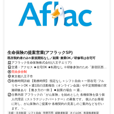
生命保険の提案営業(アフラックSP)
既存契約者のみ✨新規開拓なし／副業･兼業OK／研修等は在宅可
アフラック生命保険株式会社(八王子エリア)
交通・アクセス ★在宅OK ★転勤なし ※研修参加のため「新宿区西新
宿」への出社あり
完全歩合制
東京都八王子市
勤務時間詳細 【勤務時間】 指定なし ⭐ シフト自由 ⭐ 一部在宅･フル
リモートOK ⭐ 週1回の活動報告（オンライン会議）や不定期開催の実
施研修あり 【 働き方の一例 】 ■ 副業の場合 ⇒ 週...
仕事内容 アフラックの「がん保険」を始めとした 各種保険を扱う個
人代理店（ストラテジックパートナー）の募集です。 個人のお客様
に対し、がん保険のご提案や 各種契約の見直しのご案内などを行い
ます。 ✨...
主婦・主夫歓迎
シフト自由
学歴不問
経験者歓迎
ネイルOK
有資格者歓迎