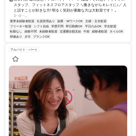
スタッフ、フィットネスフロアスタッフ ＼働きながらキレイに♪／ 人
と話すことが好きな方! 明るく笑顔が素敵な方は大歓迎です！ ｡
▷◁┈...
業界未経験者歓迎
社員登用あり
副業・WワークOK
主婦・主夫歓迎
フリーター歓迎
シフト自由
学歴不問
即日勤務OK
平日のみOK
学生歓迎
転勤なし
経験不問
未経験者歓迎
交通費全額支給
午前
経験者歓迎
ネイルOK
研修あり
夕方
ブランクOK
アルバイト・パート