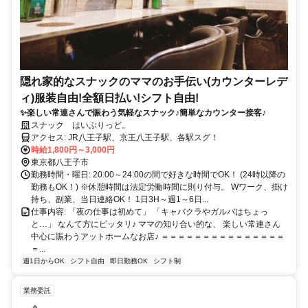
隠れ家的なスナックのママのお手伝い(カウンターレデ
ィ)服装自由!全額日払い!シフト自由!
✨楽しい常連さんで賑わう気軽なスナック♪簡単なカウンター接客♪
スナック はいぶりっど。
アクセス: JR八王子駅、京王八王子駅、各駅スグ！
時給1,800円～3,000円
東京都八王子市
勤務時間・曜日: 20:00～24:00の間で好きな時間でOK！ (24時以降の
勤務もOK！) ※休憩時間は法定労働時間に則り付与。 Wワーク、掛け
持ち、副業、当日連絡OK！ 1日3H～週1～6日...
仕事内容: 「夜の仕事は初めて」 「キャバクラやガルバはちょっ
と…」 なんて方にピッタリ♪ ママの知り合い的な、 楽しい常連さん
中心に賑わうアットホームなお店♪ ＝＝＝＝＝＝＝＝＝＝＝＝＝＝＝
＝...
週1日からOK
シフト自由
即日勤務OK
シフト制
業務委託