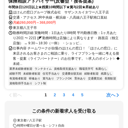
保険相談アドバイザー(反響型・接客提案)
年間休日120日以上★残業10時間以下★賞与2回★昇給あり
ほけんの窓口グループ株式会社 サザンスカイタワー八王子店
交通・アクセス JR中央線・横浜線・八高線八王子駅南口直結
月給260,000円～368,000円
東京都八王子市
勤務時間詳細 実働時間：1日あたり8時間 平均勤務日数：1ヶ月あた
り20日 〜 22日 ||◤勤務時間は店舗により異なります ・路面店（独立
店舗） → 9:30～18:30（一例） ・ショッピ...
仕事内容 チームワークが自慢のほけんの窓口！ 「ほけんの窓口」に
来店されるお客さまのご相談に乗り、ライフプランを一緒に考える接
客・提案（ライフパートナー）のお仕事です。 ✨求人のポイント✨ ◆
未経...
業界未経験者歓迎
ランチタイム
資格取得支援あり
職場見学可
転勤なし
経験不問
未経験者歓迎
住宅手当あり
交通費全額支給
経験者歓迎
残業なし
有資格者歓迎
研修あり
賞与あり
ブランクOK
育休あり
交通費支給
長期歓迎
資格取得手当あり
シフト制
前へ
次へ
1
2
3
4
5
この条件の新着求人を受け取る
東京都 / 八王子駅
時間や曜日が選べる・シフト自由