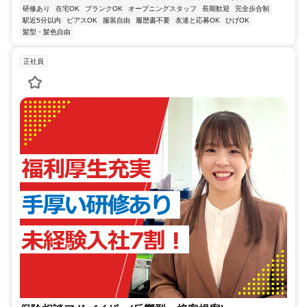
研修あり
在宅OK
ブランクOK
オープニングスタッフ
長期歓迎
完全歩合制
駅近5分以内
ピアスOK
服装自由
履歴書不要
友達と応募OK
ひげOK
髪型・髪色自由
正社員