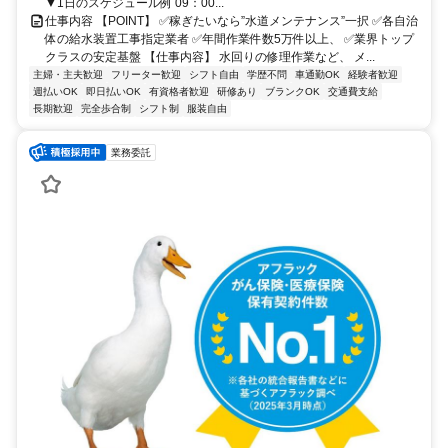
▼1日のスケジュール例 09：00...
仕事内容 【POINT】 ✅稼ぎたいなら”水道メンテナンス”一択 ✅各自治
体の給水装置工事指定業者 ✅年間作業件数5万件以上、 ✅業界トップ
クラスの安定基盤 【仕事内容】 水回りの修理作業など、 メ...
主婦・主夫歓迎
フリーター歓迎
シフト自由
学歴不問
車通勤OK
経験者歓迎
週払いOK
即日払いOK
有資格者歓迎
研修あり
ブランクOK
交通費支給
長期歓迎
完全歩合制
シフト制
服装自由
業務委託