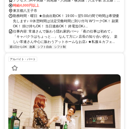
アクセス: JR中央線・高尾線・八高線・横浜線：八王子駅 京王線：京
王八王子駅
時給4,000円以上
東京都八王子市
勤務時間・曜日: ★自由出勤OK！ 19:00～翌5:00の間で時間は希望優
先します♪ ※休憩時間は法定労働時間に則り付与 WワークOK！ 副業
OK！ 掛け持ちOK！ 当日連絡OK！ 終電迄OK♪...
仕事内容: 常連さんで賑わう隠れ家的バー♪ 「夜の仕事は初めて」
「キャバクラはちょっと…」 なんて方に♪ 店長の知り合い的な、 楽
しい常連さん中心に賑わうアットホームなお店♪ ★私服＆カフェ...
週1日からOK
急募
シフト自由
シフト制
アルバイト・パート