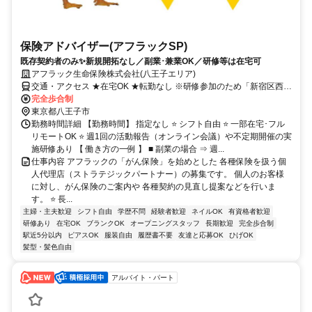
保険アドバイザー(アフラックSP)
既存契約者のみ✨新規開拓なし／副業･兼業OK／研修等は在宅可
アフラック生命保険株式会社(八王子エリア)
交通・アクセス ★在宅OK ★転勤なし ※研修参加のため「新宿区西新
宿」への出社あり
完全歩合制
東京都八王子市
勤務時間詳細 【勤務時間】 指定なし ⭐ シフト自由 ⭐ 一部在宅･フル
リモートOK ⭐ 週1回の活動報告（オンライン会議）や不定期開催の実
施研修あり 【 働き方の一例 】 ■ 副業の場合 ⇒ 週...
仕事内容 アフラックの「がん保険」を始めとした 各種保険を扱う個
人代理店（ストラテジックパートナー）の募集です。 個人のお客様
に対し、がん保険のご案内や 各種契約の見直し提案などを行いま
す。 ⭐ 長...
主婦・主夫歓迎
シフト自由
学歴不問
経験者歓迎
ネイルOK
有資格者歓迎
研修あり
在宅OK
ブランクOK
オープニングスタッフ
長期歓迎
完全歩合制
駅近5分以内
ピアスOK
服装自由
履歴書不要
友達と応募OK
ひげOK
髪型・髪色自由
アルバイト・パート