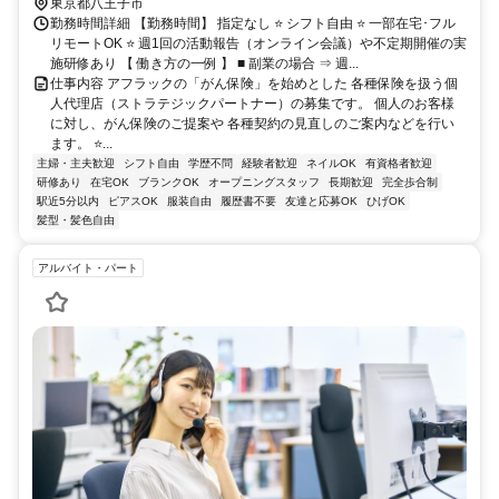
東京都八王子市
勤務時間詳細 【勤務時間】 指定なし ⭐ シフト自由 ⭐ 一部在宅･フル
リモートOK ⭐ 週1回の活動報告（オンライン会議）や不定期開催の実
施研修あり 【 働き方の一例 】 ■ 副業の場合 ⇒ 週...
仕事内容 アフラックの「がん保険」を始めとした 各種保険を扱う個
人代理店（ストラテジックパートナー）の募集です。 個人のお客様
に対し、がん保険のご提案や 各種契約の見直しのご案内などを行い
ます。 ⭐...
主婦・主夫歓迎
シフト自由
学歴不問
経験者歓迎
ネイルOK
有資格者歓迎
研修あり
在宅OK
ブランクOK
オープニングスタッフ
長期歓迎
完全歩合制
駅近5分以内
ピアスOK
服装自由
履歴書不要
友達と応募OK
ひげOK
髪型・髪色自由
アルバイト・パート