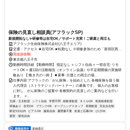
保険の見直し相談員(アフラックSP)
新規開拓なし✨研修等は在宅OK／サポート充実！ご家庭と両立も
アフラック生命保険株式会社(八王子エリア)
交通・アクセス ★在宅OK ★転勤なし ※研修参加のため「新宿区西新
宿」への出社あり
完全歩合制
東京都八王子市
勤務時間詳細 【勤務時間】 指定なし ⭐ シフト自由 ⭐ 一部在宅･リモ
ートOK ⭐ 週1回の活動報告（オンライン会議）や不定期開催の実施研
修あり 【 働き方の一例 】 ■ 家事･介護との両立の場...
仕事内容 アフラックの「がん保険」を始めとした 各種保険を扱う個
人代理店（ストラテジックパートナー）の募集です。 個人のお客様
に対し、がん保険のご提案や 各種契約の見直しのご案内などを行い
ます。 ⭐...
主婦・主夫歓迎
シフト自由
学歴不問
経験者歓迎
ネイルOK
有資格者歓迎
研修あり
在宅OK
ブランクOK
オープニングスタッフ
長期歓迎
完全歩合制
駅近5分以内
ピアスOK
服装自由
履歴書不要
友達と応募OK
ひげOK
髪型・髪色自由
業務委託