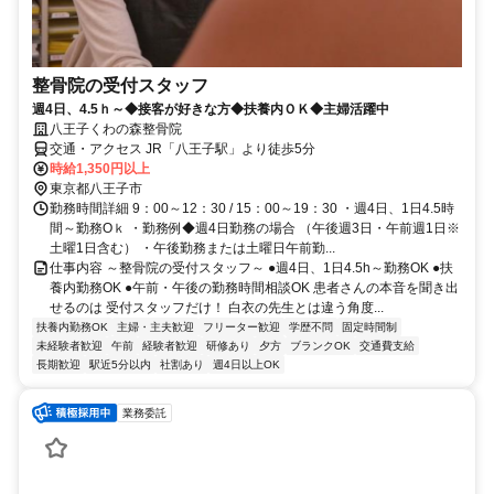
整骨院の受付スタッフ
週4日、4.5ｈ～◆接客が好きな方◆扶養内ＯＫ◆主婦活躍中
八王子くわの森整骨院
交通・アクセス JR「八王子駅」より徒歩5分
時給1,350円以上
東京都八王子市
勤務時間詳細 9：00～12：30 / 15：00～19：30 ・週4日、1日4.5時
間～勤務Oｋ ・勤務例◆週4日勤務の場合 （午後週3日・午前週1日※
土曜1日含む） ・午後勤務または土曜日午前勤...
仕事内容 ～整骨院の受付スタッフ～ ●週4日、1日4.5h～勤務OK ●扶
養内勤務OK ●午前・午後の勤務時間相談OK 患者さんの本音を聞き出
せるのは 受付スタッフだけ！ 白衣の先生とは違う角度...
扶養内勤務OK
主婦・主夫歓迎
フリーター歓迎
学歴不問
固定時間制
未経験者歓迎
午前
経験者歓迎
研修あり
夕方
ブランクOK
交通費支給
長期歓迎
駅近5分以内
社割あり
週4日以上OK
業務委託