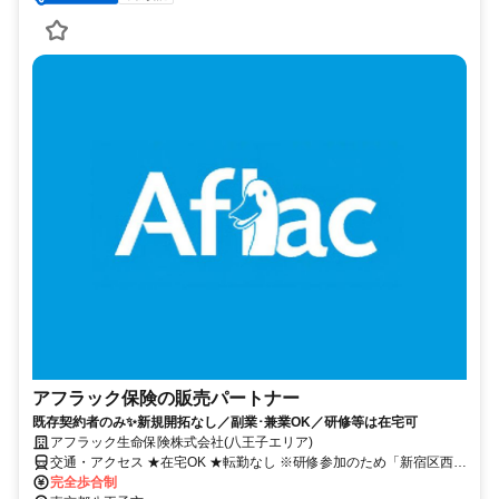
アフラック保険の販売パートナー
既存契約者のみ✨新規開拓なし／副業･兼業OK／研修等は在宅可
アフラック生命保険株式会社(八王子エリア)
交通・アクセス ★在宅OK ★転勤なし ※研修参加のため「新宿区西新
宿」への出社あり
完全歩合制