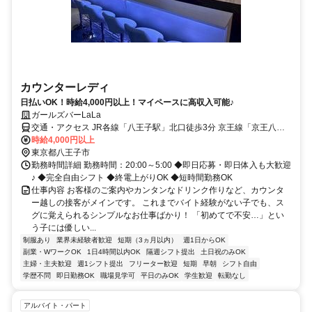
カウンターレディ
日払いOK！時給4,000円以上！マイペースに高収入可能♪
ガールズバーLaLa
交通・アクセス JR各線「八王子駅」北口徒歩3分 京王線「京王八王
子駅」徒歩5分
時給4,000円以上
東京都八王子市
勤務時間詳細 勤務時間：20:00～5:00 ◆即日応募・即日体入も大歓迎
♪ ◆完全自由シフト ◆終電上がりOK ◆短時間勤務OK
仕事内容 お客様のご案内やカンタンなドリンク作りなど、カウンタ
ー越しの接客がメインです。 これまでバイト経験がない子でも、ス
グに覚えられるシンプルなお仕事ばかり！ 「初めてで不安…」とい
う子には優しい...
制服あり
業界未経験者歓迎
短期（3ヵ月以内）
週1日からOK
副業・WワークOK
1日4時間以内OK
隔週シフト提出
土日祝のみOK
主婦・主夫歓迎
週1シフト提出
フリーター歓迎
短期
早朝
シフト自由
学歴不問
即日勤務OK
職場見学可
平日のみOK
学生歓迎
転勤なし
アルバイト・パート