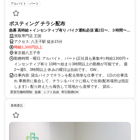
アルバイト・パート
ポスティング チラシ配布
急募 高時給＋インセンティブ有り バイク運転必須 週2日〜、３時間〜
OK 、シフト自由
買取専門店 王国
アクセス: 八王子駅 徒歩15分
時給1,300円以上
東京都八王子市
勤務時間・曜日: アルバイト、パート(正社員も募集中) 時給1300円＋
インセンティブ有り 10時〜始まり3時間以上の勤務が可能です。 週
2〜週5、3時間以上 休みの曜日は自由です。 GW...
仕事内容: 貸出バイクでチラシを配る簡単な仕事です。 1日の仕事流
れ 事務所に集合して、チラシをバイクに積んで出発(配布場所は指定
します) ↓ 配り終えたら報告して現地から直帰です。 貸出...
変形労働時間制
急募
シフト自由
即日勤務OK
業務委託