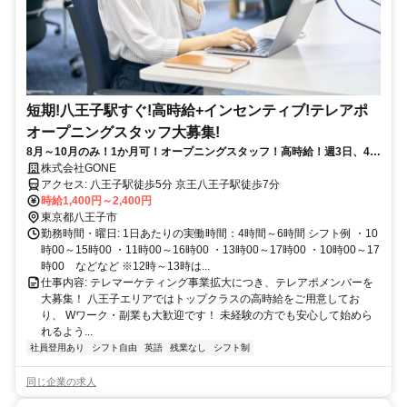
短期!八王子駅すぐ!高時給+インセンティブ!テレアポ
オープニングスタッフ大募集!
8月～10月のみ！1か月可！オープニングスタッフ！高時給！週3日、4時
間～OK！
株式会社GONE
アクセス: 八王子駅徒歩5分 京王八王子駅徒歩7分
時給1,400円～2,400円
東京都八王子市
勤務時間・曜日: 1日あたりの実働時間：4時間～6時間 シフト例 ・10
時00～15時00 ・11時00～16時00 ・13時00～17時00 ・10時00～17
時00 などなど ※12時～13時は...
仕事内容: テレマーケティング事業拡大につき、テレアポメンバーを
大募集！ 八王子エリアではトップクラスの高時給をご用意してお
り、 Wワーク・副業も大歓迎です！ 未経験の方でも安心して始めら
れるよう...
社員登用あり
シフト自由
英語
残業なし
シフト制
同じ企業の求人