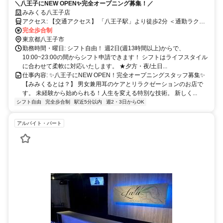
＼八王子にNEW OPEN✨完全オープニング募集！／
みみくる八王子店
アクセス: 【交通アクセス】 「八王子駅」より徒歩2分 ＜通勤ラクラ
クの好立地！＞ 駅チカで徒歩2分の好立地なので、天気が悪い日でも
完全歩合制
通勤がとってもスムーズです！ 沿線も充実しており、八王子市内か
東京都八王子市
らはもちろん、周辺エリアからの通勤にも便利なキレイな完全新店舗
勤務時間・曜日: シフト自由！ 週2日(週13時間以上)からで、
です。
10:00~23:00の間からシフト申請できます！ シフトはライフスタイル
に合わせて柔軟に対応いたします。 ★夕方・夜/土日...
仕事内容: ✨八王子にNEW OPEN！完全オープニングスタッフ募集✨
【みみくるとは？】 男女兼用耳のケアとリラクゼーションのお店で
す。 未経験から始められる！人生を変える特別な技術。 新しく...
シフト自由
完全歩合制
駅近5分以内
週2・3日からOK
アルバイト・パート