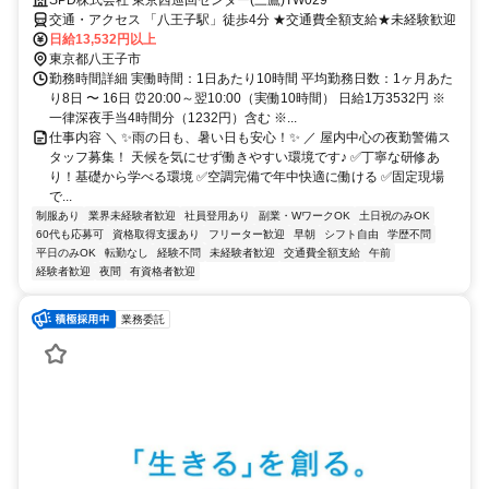
交通・アクセス 「八王子駅」徒歩4分 ★交通費全額支給★未経験歓迎
日給13,532円以上
東京都八王子市
勤務時間詳細 実働時間：1日あたり10時間 平均勤務日数：1ヶ月あた
り8日 〜 16日 ⏰20:00～翌10:00（実働10時間） 日給1万3532円 ※
一律深夜手当4時間分（1232円）含む ※...
仕事内容 ＼ ✨雨の日も、暑い日も安心！✨ ／ 屋内中心の夜勤警備ス
タッフ募集！ 天候を気にせず働きやすい環境です♪ ✅丁寧な研修あ
り！基礎から学べる環境 ✅空調完備で年中快適に働ける ✅固定現場
で...
制服あり
業界未経験者歓迎
社員登用あり
副業・WワークOK
土日祝のみOK
60代も応募可
資格取得支援あり
フリーター歓迎
早朝
シフト自由
学歴不問
平日のみOK
転勤なし
経験不問
未経験者歓迎
交通費全額支給
午前
経験者歓迎
夜間
有資格者歓迎
業務委託