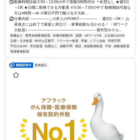
勤務時間詳細 5:00～13:00の中で実働5時間45分 ＊休憩なし ★週3日
～OK ★日曜に勤務できる方優遇 ※5:00～7:00の中で 勤務開始可能な
方は4時間～ok ※曜日不問で働ける方大歓...
仕事内容 ―――――この求人のPOINT――――― ・週3日～OK！ お
昼過ぎには終了で家庭と両立◎ ・家事経験を活かせる！ ・Wワーク
大歓迎♪ ―――――――――――――――――― 都市型ホテル...
制服あり
業界未経験者歓迎
扶養内勤務OK
副業・WワークOK
土日祝のみOK
主婦・主夫歓迎
60代も応募可
フリーター歓迎
早朝
シフト自由
学歴不問
平日のみOK
学生歓迎
転勤なし
経験不問
英語
未経験者歓迎
午前
経験者歓迎
有資格者歓迎
業務委託