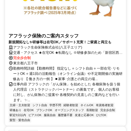
アフラック保険のご案内スタッフ
新規開拓なし✨研修等は在宅OK／サポート充実！ご家庭と両立も
アフラック生命保険株式会社(八王子エリア)
交通・アクセス ★在宅OK ★転勤なし ※研修参加のため「新宿区西新
宿」への出社あり
完全歩合制
東京都八王子市
勤務時間詳細 【勤務時間】 指定なし ⭐ シフト自由 ⭐ 一部在宅･リモ
ートOK ⭐ 週1回の活動報告（オンライン会議）や不定期開催の実施研
修あり 【 働き方の一例 】 ■ 家事･介護との両立の場...
仕事内容 アフラックの「がん保険」を始めとした 各種保険を扱う個
人代理店（ストラテジックパートナー）の募集です。 個人のお客様
に対し、がん保険のご提案や 各種契約の見直しのご案内などを行い
ます。 ✨...
主婦・主夫歓迎
シフト自由
学歴不問
経験者歓迎
ネイルOK
有資格者歓迎
研修あり
在宅OK
ブランクOK
オープニングスタッフ
長期歓迎
完全歩合制
駅近5分以内
ピアスOK
服装自由
履歴書不要
友達と応募OK
ひげOK
髪型・髪色自由