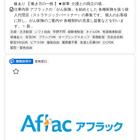
修あり 【 働き方の一例 】 ■ 家事･介護との両立の場...
仕事内容 アフラックの「がん保険」を始めとした 各種保険を扱う個
人代理店（ストラテジックパートナー）の募集です。 個人のお客様
に対し、がん保険のご案内や 各種契約の見直し提案などを行いま
す。 ✨ 新...
主婦・主夫歓迎
シフト自由
学歴不問
経験者歓迎
ネイルOK
有資格者歓迎
研修あり
在宅OK
ブランクOK
オープニングスタッフ
長期歓迎
完全歩合制
駅近5分以内
ピアスOK
服装自由
履歴書不要
友達と応募OK
ひげOK
髪型・髪色自由
業務委託