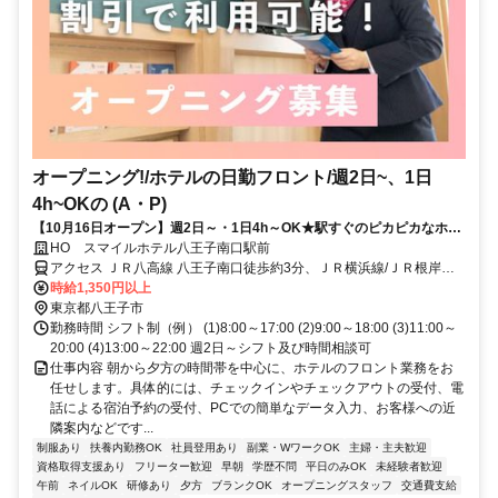
オープニング!/ホテルの日勤フロント/週2日~、1日
4h~OKの (A・P)
【10月16日オープン】週2日～・1日4h～OK★駅すぐのピカピカなホテ
ルで受付バイト
HO スマイルホテル八王子南口駅前
アクセス ＪＲ八高線 八王子南口徒歩約3分、ＪＲ横浜線/ＪＲ根岸線
八王子南口徒歩約3分、ＪＲ中央本線 八王子南口徒歩約3分 JR八王子
時給1,350円以上
駅南口徒歩4分
東京都八王子市
勤務時間 シフト制（例） (1)8:00～17:00 (2)9:00～18:00 (3)11:00～
20:00 (4)13:00～22:00 週2日～シフト及び時間相談可
仕事内容 朝から夕方の時間帯を中心に、ホテルのフロント業務をお
任せします。具体的には、チェックインやチェックアウトの受付、電
話による宿泊予約の受付、PCでの簡単なデータ入力、お客様への近
隣案内などです...
制服あり
扶養内勤務OK
社員登用あり
副業・WワークOK
主婦・主夫歓迎
資格取得支援あり
フリーター歓迎
早朝
学歴不問
平日のみOK
未経験者歓迎
午前
ネイルOK
研修あり
夕方
ブランクOK
オープニングスタッフ
交通費支給