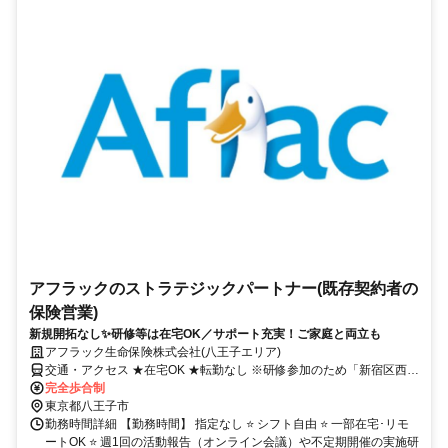
アフラックのストラテジックパートナー(既存契約者の
保険営業)
新規開拓なし✨研修等は在宅OK／サポート充実！ご家庭と両立も
アフラック生命保険株式会社(八王子エリア)
交通・アクセス ★在宅OK ★転勤なし ※研修参加のため「新宿区西新
宿」への出社あり
完全歩合制
東京都八王子市
勤務時間詳細 【勤務時間】 指定なし ⭐ シフト自由 ⭐ 一部在宅･リモ
ートOK ⭐ 週1回の活動報告（オンライン会議）や不定期開催の実施研