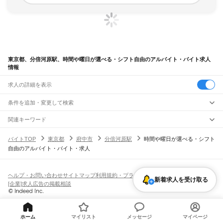
東京都、分倍河原駅、時間や曜日が選べる・シフト自由のアルバイト・バイト求人
情報
求人の詳細を表示
条件を追加・変更して検索
市区町村を追加・変更
関連キーワード
完全在宅ワーク 全国
シール貼り 在宅
現在地周辺
ガチャガチャ
犬カフェ
東京都
駅を追加・変更
バイトTOP
東京都
府中市
分倍河原駅
時間や曜日が選べる・シフト
東京都
すべて
自由のアルバイト・バイト・求人
東京23区
すべて
職種を追加・変更
JR東海道本線(東京～熱海)
千代田区
中央区
港区
新宿区
文京区
台東区
墨田区
江東区
品川区
目黒区
大田区
東京駅
新橋駅
品川駅
飲食・フードサービス
世田谷区
渋谷区
中野区
杉並区
豊島区
北区
荒川区
板橋区
練馬区
足立区
葛飾区
特徴を追加・変更
飲食・フードサービス
江戸川区
すべて
ヘルプ・お問い合わせ
サイトマップ
利用規約・プライバシーポリシー
JR山手線
新着求人を受け取る
ホールスタッフ
キッチンスタッフ
皿洗い・洗い場
精肉・鮮魚加工
給食調理
人気
[企業]求人広告の掲載相談
大崎駅
五反田駅
目黒駅
恵比寿駅
渋谷駅
原宿駅
代々木駅
新宿駅
新大久保駅
八王子市
立川市
武蔵野市
三鷹市
青梅市
府中市
昭島市
調布市
町田市
小金井市
雇用形態を追加・変更
パン屋（ベーカリー）
フードカウンター販売員
バー（BAR）・バーテンダー
日払いOK
高校生歓迎
学生歓迎
深夜の仕事
髪型・髪色自由
ひげOK
ネイルOK
高田馬場駅
目白駅
池袋駅
大塚駅
巣鴨駅
駒込駅
田端駅
西日暮里駅
日暮里駅
鶯谷駅
小平市
日野市
東村山市
国分寺市
国立市
福生市
狛江市
東大和市
清瀬市
飲食店補助（開店・閉店準備）
飲食店（店長・マネージャー）
ピアスOK
アルバイト・パート
履歴書不要
オープニングスタッフ
留学生・外国人活躍中
上野駅
御徒町駅
秋葉原駅
神田駅
東京駅
有楽町駅
新橋駅
浜松町駅
田町駅
東久留米市
武蔵村山市
多摩市
稲城市
羽村市
あきる野市
西東京市
大島町
利島村
都道府県を変更
営業・販売
勤務期間
正社員
高輪ゲートウェイ駅
品川駅
新島村
神津島村
三宅村
御蔵島村
八丈町
青ヶ島村
小笠原村
西多摩郡
営業・販売
すべて
短期
契約社員
単発・1日OK
長期
期間限定（春夏冬休み等）
ホーム
マイリスト
メッセージ
マイページ
JR南武線