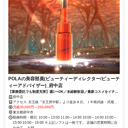
POLAの美容部員(ビューティーディレクター/ビューテ
ィーアドバイザー)_府中店
【業務委託でも制度充実】週1〜OK／未経験歓迎／最新コスメをイチ早
くお試し♪お客様も自分もキレイに／Wワーク・副業
府中店
アクセス: 京王線『京王府中駅』より徒歩８分。ＪＲ南武線・武蔵野
線『府中本町駅』より徒歩１分
月給30,000円～250,000円
東京都府中市
勤務時間・曜日: 10:00～13:00 11:00～14:00 10:00～14:00 10:00～
15:00 10:00～16:00 ※上記シフトは一例です。 店舗の営業時間に合
わせて、 お好...