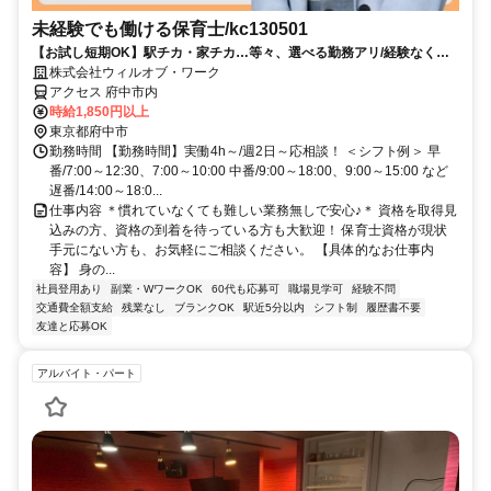
未経験でも働ける保育士/kc130501
【お試し短期OK】駅チカ・家チカ…等々、選べる勤務アリ/経験なくて
も高時給でスタート可能！
株式会社ウィルオブ・ワーク
アクセス 府中市内
時給1,850円以上
東京都府中市
勤務時間 【勤務時間】実働4h～/週2日～応相談！ ＜シフト例＞ 早
番/7:00～12:30、7:00～10:00 中番/9:00～18:00、9:00～15:00 など
遅番/14:00～18:0...
仕事内容 ＊慣れていなくても難しい業務無しで安心♪＊ 資格を取得見
込みの方、資格の到着を待っている方も大歓迎！ 保育士資格が現状
手元にない方も、お気軽にご相談ください。 【具体的なお仕事内
容】 身の...
社員登用あり
副業・WワークOK
60代も応募可
職場見学可
経験不問
交通費全額支給
残業なし
ブランクOK
駅近5分以内
シフト制
履歴書不要
友達と応募OK
アルバイト・パート