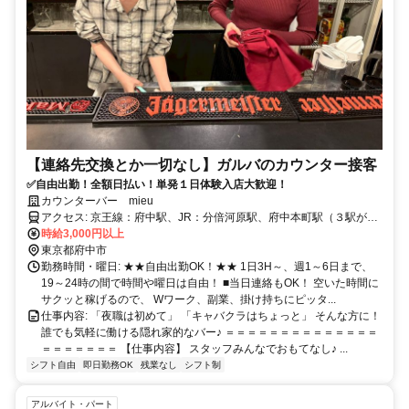
【連絡先交換とか一切なし】ガルバのカウンター接客
✅自由出勤！全額日払い！単発１日体験入店大歓迎！
カウンターバー mieu
アクセス: 京王線：府中駅、JR：分倍河原駅、府中本町駅（３駅が徒
歩圏内）
時給3,000円以上
東京都府中市
勤務時間・曜日: ★★自由出勤OK！★★ 1日3H～、週1～6日まで、
19～24時の間で時間や曜日は自由！ ■当日連絡もOK！ 空いた時間に
サクッと稼げるので、 Wワーク、副業、掛け持ちにピッタ...
仕事内容: 「夜職は初めて」 「キャバクラはちょっと」 そんな方に！
誰でも気軽に働ける隠れ家的なバー♪ ＝＝＝＝＝＝＝＝＝＝＝＝＝＝
＝＝＝＝＝＝＝ 【仕事内容】 スタッフみんなでおもてなし♪ ...
シフト自由
即日勤務OK
残業なし
シフト制
アルバイト・パート