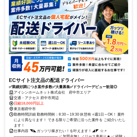
ECサイト注文品の配送ドライバー
✅業績好調につき案件多数✅大量募集✅ドライバーデビュー歓迎◎
アイシンホームネット株式会社 府中市エリア
交通・アクセス 府中市周辺
日給18,000円以上
東京都府中市
勤務時間詳細 勤務時間例：8:30～19:30 休憩有 ⭐週1日～OK！ 案件
により異なります！ できる限りご希望に沿った案件を ご紹介いたし
ます！
仕事内容 ◥◣ガッツリ稼ぎたい！を叶えます！◢◤ ☆.+
──────────────── ✅ 加盟金無し／リース車有り★ ✅ 経験・