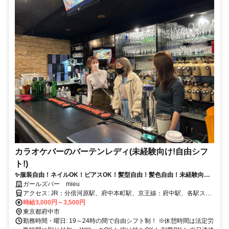
カラオケバーのバーテンレディ(未経験向け!自由シフ
ト!)
✨服装自由！ネイルOK！ピアスOK！髪型自由！髪色自由！未経験向け
の気軽なカウンターレディ♪
ガールズバー mieu
アクセス: JR：分倍河原駅、府中本町駅、京王線：府中駅、各駅ス
グ！
時給3,000円～3,500円
東京都府中市
勤務時間・曜日: 19～24時の間で自由シフト制！ ※休憩時間は法定労