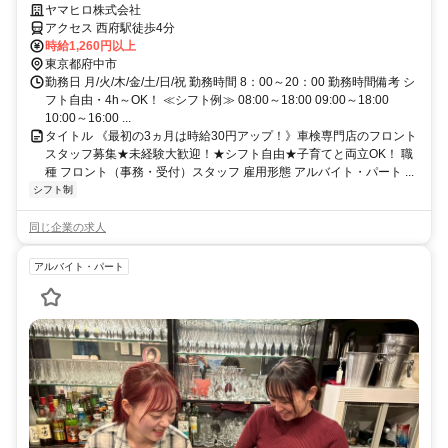
集★未経験大歓迎！★シフト自由★子育てと両立OK！
ヤマヒロ株式会社
アクセス 西府駅徒歩4分
時給1,260円以上
東京都府中市
勤務日 月/火/木/金/土/日/祝 勤務時間 8：00～20：00 勤務時間備考 シ
フト自由・4h～OK！ ≪シフト例≫ 08:00～18:00 09:00～18:00
10:00～16:00 ...
タイトル 《最初の3ヵ月は時給30円アップ！》車検専門店のフロント
スタッフ募集★未経験大歓迎！★シフト自由★子育てと両立OK！ 職
種 フロント（事務・受付）スタッフ 雇用形態 アルバイト・パート ...
シフト制
同じ企業の求人
アルバイト・パート