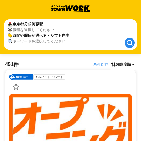
東京都
東京都
分倍河原駅
分倍河原駅
職種を選択してください
時間や曜日が選べる・シフト自由
時間や曜日が選べる・シフト自由
キーワードを選択してください
451件
条件保存
関連度順
アルバイト・パート