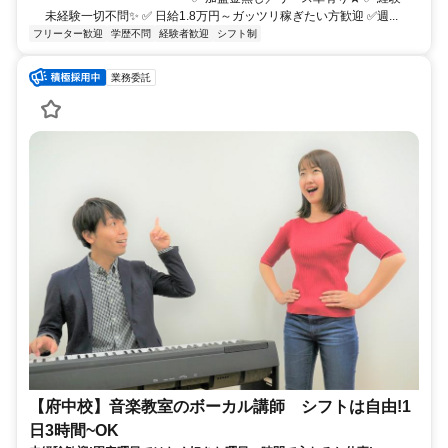
未経験一切不問✨ ✅ 日給1.8万円～ガッツリ稼ぎたい方歓迎 ✅週...
フリーター歓迎
学歴不問
経験者歓迎
シフト制
業務委託
【府中校】音楽教室のボーカル講師 シフトは自由!1
日3時間~OK