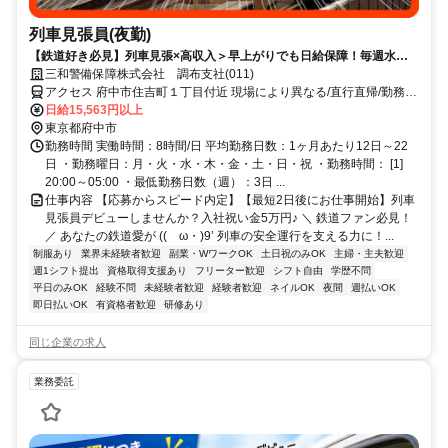
列車見張員(夜勤)
【鉄道好き必見】列車見張×高収入＞早上がりでも日給保障！毎週水曜
が給料日！日払いもOK！
三和警備保障株式会社 調布支社(011)
アクセス 府中市住吉町１丁目付近 現場により異なる/直行直帰/勤務地
相談可 ■週3日～■電話面接■即日勤務
日給15,563円以上
東京都府中市
勤務時間 実働時間：8時間/日 平均勤務日数：1ヶ月あたり12日～22
日 ・勤務曜日：月・火・水・木・金・土・日・祝 ・勤務時間： [1]
20:00～05:00 ・最低勤務日数（週）：3日 ...
仕事内容 【応募からスピード内定】【最短2日後にお仕事開始】列車
見張員デビューしませんか？入社祝い金5万円♪ ＼ 鉄道ファン必見！
／ あなたの鉄道愛が ((ゝω・)9’ 列車の安全運行を支える力に！...
制服あり
業界未経験者歓迎
副業・WワークOK
土日祝のみOK
主婦・主夫歓迎
週1シフト提出
資格取得支援あり
フリーター歓迎
シフト自由
学歴不問
平日のみOK
経験不問
未経験者歓迎
経験者歓迎
ネイルOK
夜間
週払いOK
即日払いOK
有資格者歓迎
研修あり
同じ企業の求人
業務委託