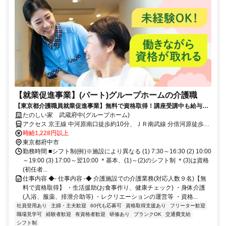
【就業促進事業】(パート)グループホームの介護職
【東京都介護職員就業促進事業】無料で資格取得！講座受講中も給与あ
り！
たのしい家 武蔵府中(グループホーム)
アクセス 京王線 中河原南口徒歩約10分、ＪＲ南武線 分倍河原徒歩約
16分、京王線 分倍河原徒歩約16分 京王線「中河原」駅から徒歩約10
時給1,228円以上
分
東京都府中市
勤務時間 ■シフト制(例)※施設により異なる (1) 7:30～16:30 (2) 10:00
～19:00 (3) 17:00～翌10:00 ＊基本、(1)～(2)のシフト制 ＊(3)は資格
(初任者...
仕事内容 ◆- 仕事内容 -◆ 介護施設での介護業務(対応人数９名)【無
料で資格取得】 ・生活援助(お食事作り、健康チェック) ・身体介護
(入浴、服薬、排泄介助等) ・レクリエーションの運営等 ・資格...
社員登用あり
主婦・主夫歓迎
60代も応募可
資格取得支援あり
フリーター歓迎
職場見学可
経験者歓迎
有資格者歓迎
研修あり
ブランクOK
交通費支給
シフト制