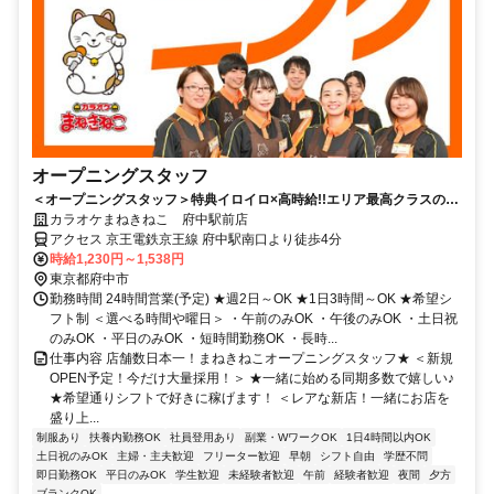
オープニングスタッフ
＜オープニングスタッフ＞特典イロイロ×高時給!!エリア最高クラスの待
遇で…未経験さんも応募待ってます♪週2～好きな時間に◎
カラオケまねきねこ 府中駅前店
アクセス 京王電鉄京王線 府中駅南口より徒歩4分
時給1,230円～1,538円
東京都府中市
勤務時間 24時間営業(予定) ★週2日～OK ★1日3時間～OK ★希望シ
フト制 ＜選べる時間や曜日＞ ・午前のみOK ・午後のみOK ・土日祝
のみOK ・平日のみOK ・短時間勤務OK ・長時...
仕事内容 店舗数日本一！まねきねこオープニングスタッフ★ ＜新規
OPEN予定！今だけ大量採用！＞ ★一緒に始める同期多数で嬉しい♪
★希望通りシフトで好きに稼げます！ ＜レアな新店！一緒にお店を
盛り上...
制服あり
扶養内勤務OK
社員登用あり
副業・WワークOK
1日4時間以内OK
土日祝のみOK
主婦・主夫歓迎
フリーター歓迎
早朝
シフト自由
学歴不問
即日勤務OK
平日のみOK
学生歓迎
未経験者歓迎
午前
経験者歓迎
夜間
夕方
ブランクOK