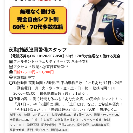
夜勤|施設巡回警備スタッフ
【電話応募もOK！0120-907-850】60代・70代が無理なく働ける完全自
由シフト♪日払いOK♪
フォルモントセキュリティサービス 八王子支社
アクセス ＊現場へは直行直帰OK＊
日給12,200円～13,700円
東京都府中市
勤務時間 実働時間：8時間/日 平均勤務日数：1ヶ月あたり1日～24日
・勤務曜日：月・火・水・木・金・土・日・祝 ・勤務時間： [1]
20:00～05:00 ・最低勤務日数（週）：1日 シ...
仕事内容 ～ 働く時間も休みも「あなた次第」の完全自由シフト！ ～
「月1日～」や「2週間に1回」、「土日だけ」など、ご希望を優先！
「今月は月1日だけ」「来週は連休が欲しい」もOK！ 無理なく...
制服あり
短期（3ヵ月以内）
扶養内勤務OK
週1日からOK
副業・WワークOK
土日祝のみOK
主婦・主夫歓迎
資格取得支援あり
フリーター歓迎
短期
シフト自由
学歴不問
固定時間制
平日のみOK
学生歓迎
未経験者歓迎
経験者歓迎
夜間
週払いOK
即日払いOK