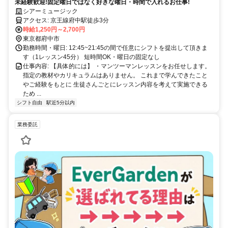
未経験歓迎!固定曜日ではなく好きな曜日・時間で入れるお仕事!
シアーミュージック
アクセス: 京王線府中駅徒歩3分
時給1,250円～2,700円
東京都府中市
勤務時間・曜日: 12:45~21:45の間で任意にシフトを提出して頂きま
す（1レッスン45分） 短時間OK・曜日の固定なし
仕事内容: 【具体的には】 ・マンツーマンレッスンをお任せします。
指定の教材やカリキュラムはありません。 これまで学んできたこと
やご経験をもとに 生徒さんごとにレッスン内容を考えて実施できる
ため ...
シフト自由
駅近5分以内
業務委託