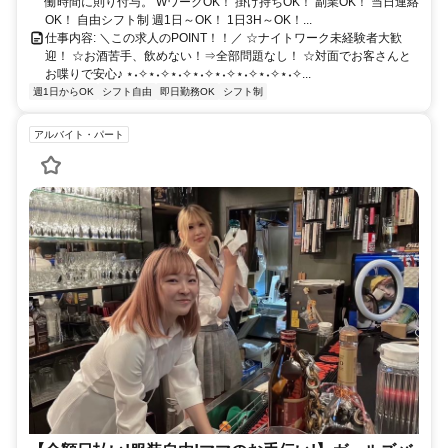
働時間に則り付与。 WワークOK！ 掛け持ちOK！ 副業OK！ 当日連絡
OK！ 自由シフト制 週1日～OK！ 1日3H～OK！...
仕事内容: ＼この求人のPOINT！！／ ☆ナイトワーク未経験者大歓
迎！ ☆お酒苦手、飲めない！⇒全部問題なし！ ☆対面でお客さんと
お喋りで安心♪ ⋆˖✧⋆˖✧⋆˖✧⋆˖✧⋆˖✧⋆˖✧⋆˖✧⋆˖✧...
週1日からOK
シフト自由
即日勤務OK
シフト制
アルバイト・パート