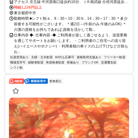
あります。
アクセス 京王線 中河原南口徒歩約10分、ＪＲ南武線 分倍河原徒歩約
16分、京王線 分倍河原徒歩約16分 京王線「中河原」駅から徒歩約10
時給1,226円以上
分
東京都府中市
勤務時間 ■シフト制 a． 8：30～10：30 b．14：30～17：30 ＊多少
前後する可能性がございます。 ＊週2日～(午前のみ,午後のみOK) ＊
介護の資格をお持ちであれば,資格を活かして勤...
仕事内容 ◆- 仕事内容 -◆ ご利用者が楽しく過ごせるよう、送迎業務
を通じてサポートをお願いします。 ・ご利用者のご自宅への送り迎
え(ハイエースやボクシー) ・利用者様の車イスの上げ下げなど介助も
お...
社員登用あり
主婦・主夫歓迎
60代も応募可
資格取得支援あり
フリーター歓迎
職場見学可
経験者歓迎
有資格者歓迎
研修あり
ブランクOK
交通費支給
シフト制
業務委託