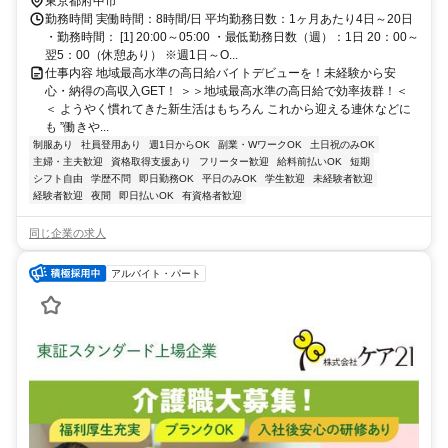
代幅広く活躍しています。
東京都府中市
勤務時間 実働時間：8時間/日 平均勤務日数：1ヶ月あたり4日～20日
・勤務時間： [1] 20:00～05:00 ・最低勤務日数（週）：1日 20：00～
翌5：00（休憩あり） ※週1日～O...
仕事内容 地域最高水準の高日給バイトデビューを！未経験から安
心・納得の高収入GET！ ＞＞地域最高水準の高日給で効率抜群！＜
＜ ようやく慣れてきた新生活はもちろん これから迎える連休などに
も ”働きや...
制服あり
社員登用あり
週1日からOK
副業・WワークOK
土日祝のみOK
主婦・主夫歓迎
資格取得支援あり
フリーター歓迎
給料前払いOK
短期
シフト自由
学歴不問
即日勤務OK
平日のみOK
学生歓迎
未経験者歓迎
経験者歓迎
夜間
即日払いOK
有資格者歓迎
同じ企業の求人
アルバイト・パート