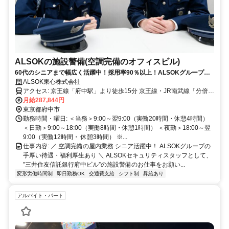
ALSOKの施設警備(空調完備のオフィスビル)
60代のシニアまで幅広く活躍中！採用率90％以上！ALSOKグループの
手厚い待遇・福利厚生あり
ALSOK東心株式会社
アクセス: 京王線「府中駅」より徒歩15分 京王線・JR南武線「分倍河
原駅」より徒歩12分 JR武蔵野線「北府中駅」より徒歩10分
月給287,844円
東京都府中市
勤務時間・曜日: ＜当務＞9:00～翌9:00（実働20時間・休憩4時間）
＜日勤＞9:00～18:00（実働8時間・休憩1時間） ＜夜勤＞18:00～翌
9:00（実働12時間・ 休憩3時間） ※...
仕事内容: ／ 空調完備の屋内業務 シニア活躍中！ ALSOKグループの
手厚い待遇・福利厚生あり ＼ ALSOKセキュリティスタッフとして、
”三井住友信託銀行府中ビル”の施設警備のお仕事をお願い...
変形労働時間制
即日勤務OK
交通費支給
シフト制
昇給あり
アルバイト・パート