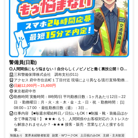
警備員(日勤)
◎人間関係にもう悩まない！自分らしくノビノビと働く裏技公開！◎ス
マホ応募から電話面接で最短15分で内定！
三和警備保障株式会社 調布支社(011)
アクセス 府中市住吉町１丁目付近 現場により異なる/直行直帰/勤務地
相談可 ■週3日～■電話面接■即日勤務
日給12,000円～15,400円
東京都府中市
勤務時間 実働時間：8時間/日 平均勤務日数：1ヶ月あたり12日～22
日 ・勤務曜日：月・火・水・木・金・土・日・祝 ・勤務時間： [1]
08:00～17:00 ・最低勤務日数（週）：3日 ...
仕事内容 【■毎週水曜給料日／日払いもOK！■制服・靴・装備品ほか
全て準備万端！】 ★★★- もう、人間関係やお客様対応の ストレスか
ら解放されませんか？ -★★★ 接客・販売・営業など人と接する仕
事...
制服あり
業界未経験者歓迎
副業・WワークOK
土日祝のみOK
主婦・主夫歓迎