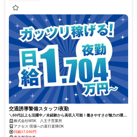
交通誘導警備スタッフ/夜勤
＼60代以上も活躍中／未経験から高収入可能！働きやすさが魅力の環境
で警備員デビューをしませんか！【月収34万円以上可能！日払いも
株式会社MSK 八王子営業所
OK！】勤務3日前迄シフト申請が可能です！週1日～・短期もOK！あな
アクセス 現場への直行直帰OK
たのライフスタイルに合わせてお仕事しませんか！未経験者大歓迎！年
日給17,040円