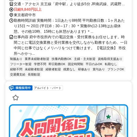
交通・アクセス 京王線「府中駅」より徒歩5分 JR南武線、武蔵野線
「府中本町駅」より徒歩3分
日給9,840円以上
東京都府中市
勤務時間詳細 実働時間：1日あたり8時間 平均勤務日数：1ヶ月あた
り15日 〜 20日 (平日)8：30～17：30 ＊実働8h(12-13時はお昼休
憩。その他10時、15時にも休憩があります) ＊...
仕事内容 府中市役所内での電話交換・受付業務をお任せします。時
間ごとに電話交換業務と受付業務を交代しながら勤務するため、一日
中同じ仕事ではなくメリハリをつけて働けます。 【電話交換】 市役
所へかかっ...
制服あり
業界未経験者歓迎
扶養内勤務OK
主婦・主夫歓迎
資格取得支援あり
フリーター歓迎
学歴不問
即日勤務OK
固定時間制
平日のみOK
転勤なし
経験不問
未経験者歓迎
経験者歓迎
残業なし
研修あり
賞与あり
ブランクOK
交通費支給
長期歓迎
アルバイト・パート