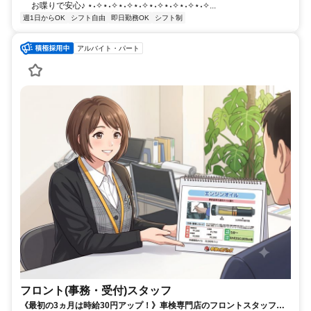
お喋りで安心♪ ⋆˖✧⋆˖✧⋆˖✧⋆˖✧⋆˖✧⋆˖✧⋆˖✧⋆˖✧...
週1日からOK
シフト自由
即日勤務OK
シフト制
アルバイト・パート
フロント(事務・受付)スタッフ
《最初の3ヵ月は時給30円アップ！》車検専門店のフロントスタッフ募