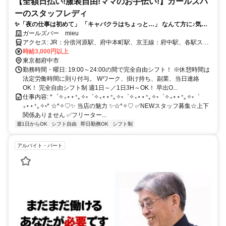
【全額日払い!服装自由!ママのお手伝い!】ガールズバ
ーのスタッフレディ
✨「夜の仕事は初めて」 「キャバクラはちょっと…」 なんて方に♪気軽
なカウンターレディ♪
ガールズバー mieu
アクセス: JR：分倍河原駅、府中本町駅、京王線：府中駅、各駅ス
グ！
時給3,000円以上
東京都府中市
勤務時間・曜日: 19:00～24:00の間で完全自由シフト！ ※休憩時間は
法定労働時間に則り付与。 Wワーク、掛け持ち、副業、当日連絡
OK！ 完全自由シフト制 週1日～／1日3H～OK！ 早出O...
仕事内容: *゜✧₊⋆⋆⁺｡✧◦゜✧₊⋆⋆⁺｡✧◦゜✧₊⋆⋆⁺｡✧◦゜✧₊⋆⋆⁺｡✧◦゜
₊⋆⋆⁺｡✧◦* ☆*✧♡✨ 当店の魅力 ✨☆*✧♡ ✅NEWスタッフ募集☆上下
関係ありません ✅フリーター...
週1日からOK
シフト自由
即日勤務OK
シフト制
アルバイト・パート