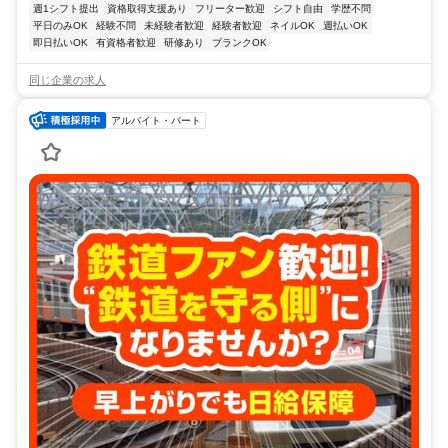
週1シフト提出
資格取得支援あり
フリーター歓迎
シフト自由
学歴不問
平日のみOK
経験不問
未経験者歓迎
経験者歓迎
ネイルOK
週払いOK
即日払いOK
有資格者歓迎
研修あり
ブランクOK
同じ企業の求人
アルバイト・パート