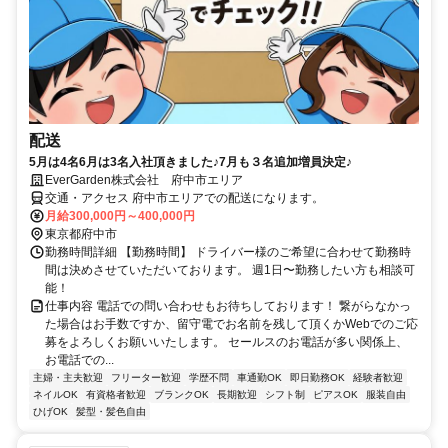
配送
5月は4名6月は3名入社頂きました♪7月も３名追加増員決定♪
EverGarden株式会社 府中市エリア
交通・アクセス 府中市エリアでの配送になります。
月給300,000円～400,000円
東京都府中市
勤務時間詳細 【勤務時間】 ドライバー様のご希望に合わせて勤務時
間は決めさせていただいております。 週1日〜勤務したい方も相談可
能！
仕事内容 電話での問い合わせもお待ちしております！ 繋がらなかっ
た場合はお手数ですか、留守電でお名前を残して頂くかWebでのご応
募をよろしくお願いいたします。 セールスのお電話が多い関係上、
お電話での...
主婦・主夫歓迎
フリーター歓迎
学歴不問
車通勤OK
即日勤務OK
経験者歓迎
ネイルOK
有資格者歓迎
ブランクOK
長期歓迎
シフト制
ピアスOK
服装自由
ひげOK
髪型・髪色自由