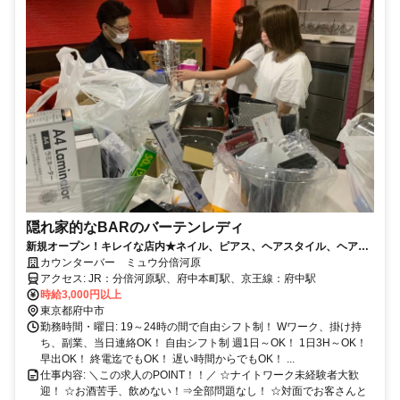
隠れ家的なBARのバーテンレディ
新規オープン！キレイな店内★ネイル、ピアス、ヘアスタイル、ヘアカ
ラーも自由☆
カウンターバー ミュウ分倍河原
アクセス: JR：分倍河原駅、府中本町駅、京王線：府中駅
時給3,000円以上
東京都府中市
勤務時間・曜日: 19～24時の間で自由シフト制！ Wワーク、掛け持
ち、副業、当日連絡OK！ 自由シフト制 週1日～OK！ 1日3H～OK！
早出OK！ 終電迄でもOK！ 遅い時間からでもOK！ ...
仕事内容: ＼この求人のPOINT！！／ ☆ナイトワーク未経験者大歓
迎！ ☆お酒苦手、飲めない！⇒全部問題なし！ ☆対面でお客さんと