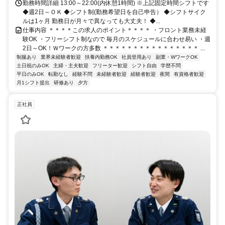
勤務時間詳細 13:00～22:00(内休憩1時間) ※上記固定時間シフトです
◆週2日～ＯＫ ◆シフト制(勤務希望日を自己申告） ◆シフトサイク
ルは1ヶ月 勤務日が月々で異なっても大丈夫！ ◆...
仕事内容 ＊＊＊＊この求人のポイント＊＊＊＊ ・フロント業務未経
験OK ・フリーシフト制なので 毎月のスケジュールに合わせ易い ・週
2日～OK！Ｗワークの方多数 ＊＊＊＊＊＊＊＊＊＊＊＊＊＊＊＊ ...
制服あり
業界未経験者歓迎
扶養内勤務OK
社員登用あり
副業・WワークOK
土日祝のみOK
主婦・主夫歓迎
フリーター歓迎
シフト自由
学歴不問
平日のみOK
転勤なし
経験不問
未経験者歓迎
経験者歓迎
夜間
有資格者歓迎
月1シフト提出
研修あり
夕方
正社員