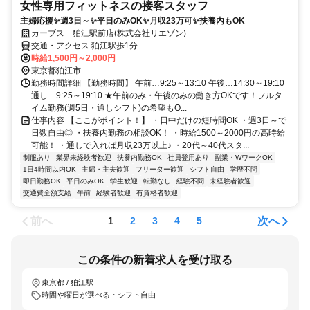
女性専用フィットネスの接客スタッフ
主婦応援✨週3日～✨平日のみOK✨月収23万可✨扶養内もOK
カーブス 狛江駅前店(株式会社リエゾン)
交通・アクセス 狛江駅歩1分
時給1,500円～2,000円
東京都狛江市
勤務時間詳細 【勤務時間】 午前…9:25～13:10 午後…14:30～19:10
通し…9:25～19:10 ★午前のみ・午後のみの働き方OKです！フルタ
イム勤務(週5日・通しシフト)の希望もO...
仕事内容 【ここがポイント！】 ・日中だけの短時間OK ・週3日～で
日数自由◎ ・扶養内勤務の相談OK！ ・時給1500～2000円の高時給
可能！ ・通しで入れば月収23万以上♪ ・20代～40代スタ...
制服あり
業界未経験者歓迎
扶養内勤務OK
社員登用あり
副業・WワークOK
1日4時間以内OK
主婦・主夫歓迎
フリーター歓迎
シフト自由
学歴不問
即日勤務OK
平日のみOK
学生歓迎
転勤なし
経験不問
未経験者歓迎
交通費全額支給
午前
経験者歓迎
有資格者歓迎
前へ
次へ
1
2
3
4
5
この条件の新着求人を受け取る
東京都 / 狛江駅
時間や曜日が選べる・シフト自由