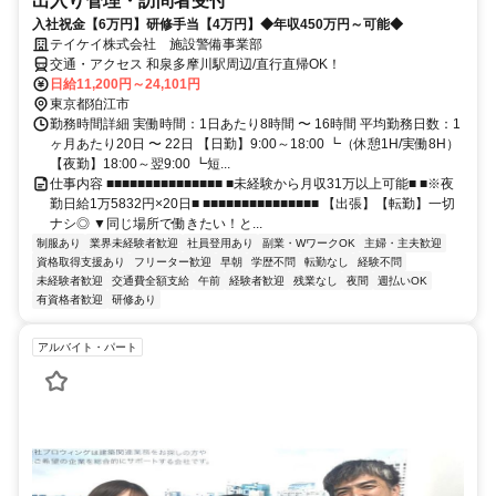
出入り管理・訪問者受付
入社祝金【6万円】研修手当【4万円】◆年収450万円～可能◆
テイケイ株式会社 施設警備事業部
交通・アクセス 和泉多摩川駅周辺/直行直帰OK！
日給11,200円～24,101円
東京都狛江市
勤務時間詳細 実働時間：1日あたり8時間 〜 16時間 平均勤務日数：1
ヶ月あたり20日 〜 22日 【日勤】9:00～18:00 ┗（休憩1H/実働8H）
【夜勤】18:00～翌9:00 ┗短...
仕事内容 ■■■■■■■■■■■■■■■ ■未経験から月収31万以上可能■ ■※夜
勤日給1万5832円×20日■ ■■■■■■■■■■■■■■■ 【出張】【転勤】一切
ナシ◎ ▼同じ場所で働きたい！と...
制服あり
業界未経験者歓迎
社員登用あり
副業・WワークOK
主婦・主夫歓迎
資格取得支援あり
フリーター歓迎
早朝
学歴不問
転勤なし
経験不問
未経験者歓迎
交通費全額支給
午前
経験者歓迎
残業なし
夜間
週払いOK
有資格者歓迎
研修あり
アルバイト・パート