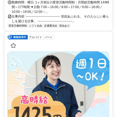
15分）※多摩川を渡るルート 【京王線】 国領駅（自転車10分） 柴崎
勤務時間・曜日: 1ヶ月単位の変形労働時間制：月間総労働時間 144時
駅（自転車12分） 布田駅（自転車15分） つつじヶ丘駅（自転車15
間～177時間 ▼日勤 7:00～16:00／8:00～17:00／9:00～18:00／
分） ＜​こんなエリアからも通勤いただけます♪＞ 【狛江市内】 中和
10:00～19:00／12:00～...
泉、元和泉、東和泉（拠点至近） 西野川、和泉本町、岩戸北、岩戸
仕事内容: --------------------------------- 笑顔あふれる、 その人らしい暮ら
南（北側・東側エリア） 猪方、駒井町（南側エリア） 【調布市内】
しを届ける仕事。 ---------------------------------...
国領町、菊野台、柴崎 布田、入間町、若葉町（自転車10〜15分圏
変形労働時間制
シフト自由
交通費支給
昇給あり
内） 【世田谷区内】 喜多見、宇奈根（野川・多摩川沿い） 【川崎市
多摩区】 登戸、宿河原（多摩川を渡る橋が近いため、自転車通勤が
アルバイト・パート
可能です♪）