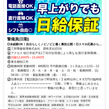
警備員(日勤)
◎未経験OK！自分らしくノビノビと働く裏技公開！◎スマホ応募から電
話面接で最短15分で内定！
三和警備保障株式会社 調布支社(019)
アクセス 狛江市岩戸北1丁目付近現場により異なる/直行直帰/勤務地
相談可■電話面接■来社不要
日給12,000円～15,400円
東京都狛江市
勤務時間 実働時間：8時間/日 平均勤務日数：1ヶ月あたり12日～22
日 ・勤務曜日：月・火・水・木・金・土・日・祝 ・勤務時間： [1]
08:00～17:00 ・最低勤務日数（週）：3日 ...
仕事内容 【電話面談のみで即採用も！】給料以外に８.6万円の臨時収
入あり♪ ┯┯┯┯┯┯┯┯┯┯ 「日勤」で整う、 警備はじめません
か？ ┷┷┷┷┷┷┷┷┷┷ 警備の仕事は、 夜型だと思っていませ
ん...
制服あり
業界未経験者歓迎
副業・WワークOK
土日祝のみOK
主婦・主夫歓迎
週1シフト提出
資格取得支援あり
フリーター歓迎
シフト自由
学歴不問
平日のみOK
経験不問
未経験者歓迎
経験者歓迎
ネイルOK
週払いOK