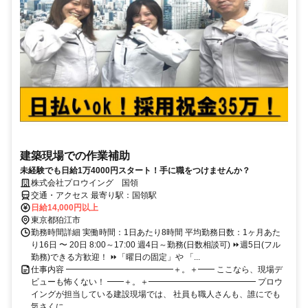
建築現場での作業補助
未経験でも日給1万4000円スタート！手に職をつけませんか？
株式会社プロウイング 国領
交通・アクセス 最寄り駅：国領駅
日給14,000円以上
東京都狛江市
勤務時間詳細 実働時間：1日あたり8時間 平均勤務日数：1ヶ月あた
り16日 〜 20日 8:00～17:00 週4日～勤務(日数相談可) ⏩週5日(フル
勤務)できる方歓迎！ ⏩「曜日の固定」や 「...
仕事内容 ━━━━━━━━━━━━━＋。＋━━ ここなら、現場デ
ビューも怖くない！ ━━＋。＋━━━━━━━━━━━━━ プロウ
イングが担当している建設現場では、 社員も職人さんも、誰にでも
気さくに ...