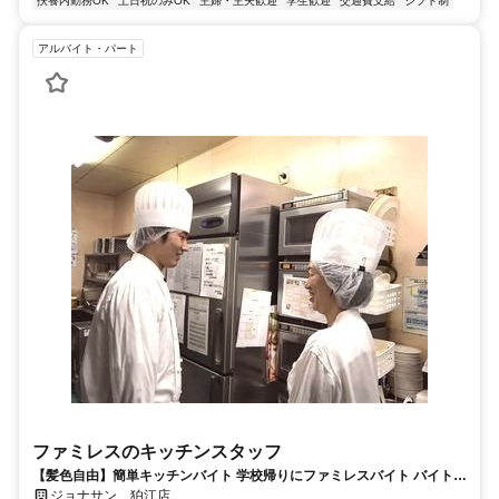
扶養内勤務OK
土日祝のみOK
主婦・主夫歓迎
学生歓迎
交通費支給
シフト制
アルバイト・パート
ファミレスのキッチンスタッフ
【髪色自由】簡単キッチンバイト 学校帰りにファミレスバイト バイト経
験がない方も大歓迎 曜日や時間の希望も相談OK!! テスト時期などもも
ジョナサン 狛江店