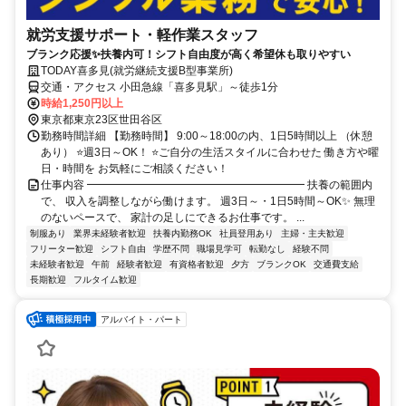
就労支援サポート・軽作業スタッフ
ブランク応援✨扶養内可！シフト自由度が高く希望休も取りやすい
TODAY喜多見(就労継続支援B型事業所)
交通・アクセス 小田急線「喜多見駅」～徒歩1分
時給1,250円以上
東京都東京23区世田谷区
勤務時間詳細 【勤務時間】 9:00～18:00の内、1日5時間以上 （休憩
あり） ⭐週3日～OK！ ⭐ご自分の生活スタイルに合わせた 働き方や曜
日・時間を お気軽にご相談ください！
仕事内容 ━━━━━━━━━━━━━━━━━━━━ 扶養の範囲内
で、 収入を調整しながら働けます。 週3日～・1日5時間～OK✨ 無理
のないペースで、 家計の足しにできるお仕事です。 ...
制服あり
業界未経験者歓迎
扶養内勤務OK
社員登用あり
主婦・主夫歓迎
フリーター歓迎
シフト自由
学歴不問
職場見学可
転勤なし
経験不問
未経験者歓迎
午前
経験者歓迎
有資格者歓迎
夕方
ブランクOK
交通費支給
長期歓迎
フルタイム歓迎
アルバイト・パート