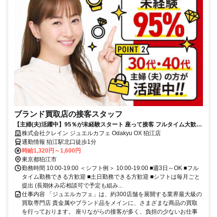
ブランド買取店の接客スタッフ
【主婦(夫)活躍中】95％が未経験スタート 座って接客 フルタイム大歓迎
データ入力あり
株式会社クレイン ジュエルカフェ Odakyu OX 狛江店
通勤情報 狛江駅北口徒歩1分
時給1,320円～1,600円
東京都狛江市
勤務時間 10:00-19:00 ＜シフト例＞ 10:00-19:00 ■週3日～OK ■フル
タイム勤務できる方歓迎 ■土日勤務できる方歓迎 ■シフトは毎月ごと
提出 (長期休み応相談可で予定も組み...
仕事内容 「ジュエルカフェ」は、約300店舗を展開する業界最大級の
買取専門店 貴金属やブランド品をメインに、さまざまな商品の買取
を行っております。 座りながらの接客が多く、負担の少ないお仕事