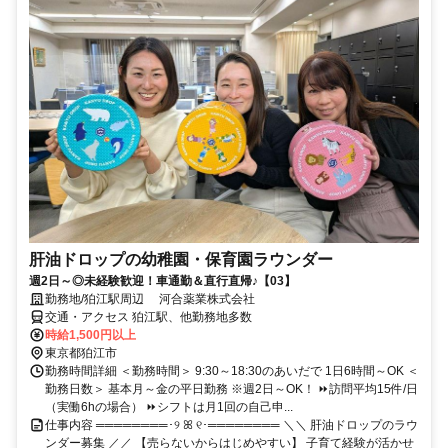
肝油ドロップの幼稚園・保育園ラウンダー
週2日～◎未経験歓迎！車通勤＆直行直帰♪【03】
勤務地/狛江駅周辺 河合薬業株式会社
交通・アクセス 狛江駅、他勤務地多数
時給1,500円以上
東京都狛江市
勤務時間詳細 ＜勤務時間＞ 9:30～18:30のあいだで 1日6時間～OK ＜
勤務日数＞ 基本月～金の平日勤務 ※週2日～OK！ ⏩訪問平均15件/日
（実働6hの場合） ⏩シフトは月1回の自己申...
仕事内容 ════════･୨ ꕤ ୧･════════ ＼＼ 肝油ドロップのラウ
ンダー募集 ／／ 【売らないからはじめやすい】 子育て経験が活かせ