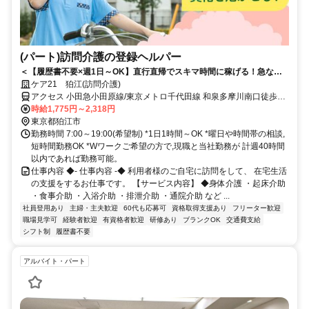
(パート)訪問介護の登録ヘルパー
＜【履歴書不要×週1日～OK】直行直帰でスキマ時間に稼げる！急なキ
ャンセルも手当有！定年無し！＞★履歴書の準備不要★未経験者OK！働
ケア21 狛江(訪問介護)
きやすいシフト制！急なキャンセルが発生した場合でも手当で給与を補
アクセス 小田急小田原線/東京メトロ千代田線 和泉多摩川南口徒歩約
償！
1分、小田急小田原線/東京メトロ千代田線 狛江南口徒歩約10分、Ｊ
時給1,775円～2,318円
Ｒ南武線 登戸多摩川口徒歩約16分 小田急小田原線「和泉多摩川」駅
東京都狛江市
から徒歩約1分
勤務時間 7:00～19:00(希望制) *1日1時間～OK *曜日や時間帯の相談,
短時間勤務OK *Wワークご希望の方で,現職と当社勤務が 計週40時間
以内であれば勤務可能。
仕事内容 ◆- 仕事内容 -◆ 利用者様のご自宅に訪問をして、 在宅生活
の支援をするお仕事です。 【サービス内容】 ◆身体介護 ・起床介助
・食事介助 ・入浴介助 ・排泄介助 ・通院介助 など ...
社員登用あり
主婦・主夫歓迎
60代も応募可
資格取得支援あり
フリーター歓迎
職場見学可
経験者歓迎
有資格者歓迎
研修あり
ブランクOK
交通費支給
シフト制
履歴書不要
アルバイト・パート