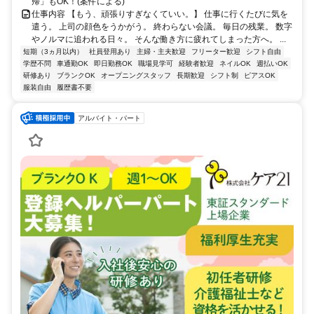
帰」もOK！(案件による)
仕事内容 【もう、頑張りすぎなくていい。】 仕事に行くたびに気を
遣う。 上司の顔色をうかがう。 終わらない会議。 毎日の残業。 数字
やノルマに追われる日々。 そんな働き方に疲れてしまった方へ。 ...
短期（3ヵ月以内）
社員登用あり
主婦・主夫歓迎
フリーター歓迎
シフト自由
学歴不問
車通勤OK
即日勤務OK
職場見学可
経験者歓迎
ネイルOK
週払いOK
研修あり
ブランクOK
オープニングスタッフ
長期歓迎
シフト制
ピアスOK
服装自由
履歴書不要
アルバイト・パート