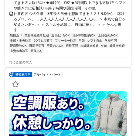
できる方大歓迎◎> ★短時間～OK! ★5時間以上できる方歓迎! シフト
や働き方は応相談! ※終了時間や開始時間、その他...
仕事内容 今の仕事、3年後の自分を想像できる？スキル0から「稼げ
るプロ」へ。 ＿人人人人人人人人人人人人人人人＿ ＞ 本気で自分を
変えたい君へ ＜ ＞ スキルを武器に、自由に稼ぐ。 ＜ ＞ そんな未
来...
制服あり
業界未経験者歓迎
週1日からOK
1日4時間以内OK
土日祝のみOK
主婦・主夫歓迎
60代も応募可
フリーター歓迎
早朝
シフト自由
学歴不問
即日勤務OK
職場見学可
平日のみOK
経験不問
未経験者歓迎
午前
経験者歓迎
有資格者歓迎
研修あり
同じ企業の求人
アルバイト・パート