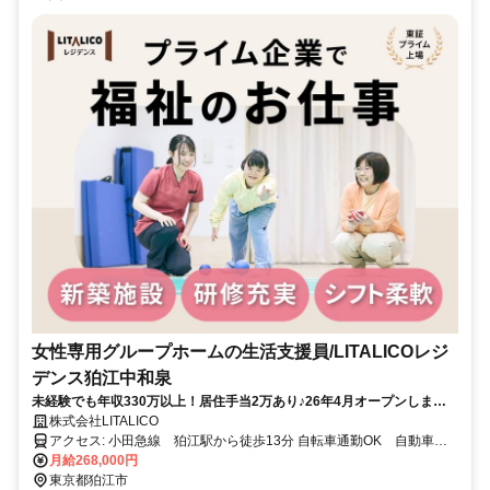
女性専用グループホームの生活支援員/LITALICOレジ
デンス狛江中和泉
未経験でも年収330万以上！居住手当2万あり♪26年4月オープンしまし
た★女性のみ利用者さんで安心／シフト柔軟
株式会社LITALICO
アクセス: 小田急線 狛江駅から徒歩13分 自転車通勤OK 自動車も
応相談！ 【小田急線】 狛江駅（最寄り・徒歩13分 / 自転車4分） 和
月給268,000円
泉多摩川駅（自転車8分） 喜多見駅（自転車12分） 登戸駅（自転車
東京都狛江市