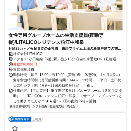
女性専用グループホームの生活支援員(夜勤専
従)/LITALICOレジデンス狛江中和泉
月給29万～／夜勤専従の正社員！東証プライム上場の新築戸建ての施設
です◎
株式会社LITALICO
アクセス: 小田急線「狛江駅」徒歩13分 ◎自転車通勤OK（駐輪場あ
り） ・京王線「国領駅」より自転車10分 ・京王線「つつじヶ丘駅」
月給296,000円
「柴崎駅」「布田駅」より自転車12〜15分 ・小田急線・南武線「登
東京都狛江市
戸駅」より自転車15分 ＜近隣エリアからもアクセス抜群♪＞ 狛江市内
勤務時間・曜日: 16:00～翌10:00（実働16h・休憩2h） 1ヶ月単位の
（和泉・野川・岩戸・猪方・駒井町など）からはもちろん、 調布市
変形労働時間制（月間総労働時間：144～177時間） ・平日・土日祝
（国領・柴崎・布田・入間・若葉町）、世田谷区（喜多見・宇奈
日含むシフト制（月9～11回の勤務を想定） ・夜...
根）、 多摩川を渡ってすぐの川崎市多摩区（登戸・宿河原）からも
仕事内容: 【主な業務】 重度障害者向け グループホーム（共同生活援
自転車で10〜15分圏内です！
助） 「LITALICOレジデンス 狛江中和泉」 でオープニングスタッフと
して働きませんか？ ★★週2～3回の夜勤16時～翌朝1...
変形労働時間制
シフト自由
交通費支給
昇給あり
正社員