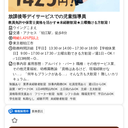
放課後等デイサービスでの児童指導員
教員免許や保育士資格を活かす★未経験歓迎★土曜働ける方歓迎！
ウイングこまえ
交通・アクセス 「狛江駅」徒歩8分
時給1,425円以上
東京都狛江市
勤務時間詳細 【平日】 13:30 or 14:00～17:30 or 18:00 【学校休業
日】 9:00～17:00 or 17:30 ✅土曜出勤できる方歓迎 ✅週1日～OK！
✅1日3時間～O...
仕事内容 雇用形態：アルバイト・パート 職種：その他サービス業、
その他児童福祉、幼稚園教諭 「資格はあるけど、現場経験がな
い…」 「何年もブランクがある…」 そんな方も大歓迎！ 難しいカリ
キュラム...
制服あり
業界未経験者歓迎
扶養内勤務OK
社員登用あり
週1日からOK
副業・WワークOK
1日4時間以内OK
土日祝のみOK
主婦・主夫歓迎
資格取得支援あり
フリーター歓迎
短期
シフト自由
職場見学可
平日のみOK
学生歓迎
転勤なし
経験不問
未経験者歓迎
午前
業務委託