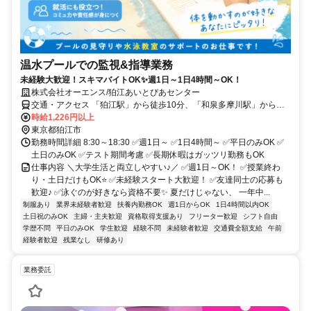
温水プールでの監視&指導業務
未経験大歓迎！スキマバイトOK✨週1日～1日4時間～OK！
株式会社オーエンス/狛江あいとぴあセンター
交通・アクセス 「狛江駅」から徒歩10分、「和泉多摩川駅」から徒
歩13分
時給1,226円以上
東京都狛江市
勤務時間詳細 8:30～18:30 ✅週1日～ ✅1日4時間～ ✅平日のみOK ✅
土日のみOK ✅テスト期間考慮 ✅長期休暇はガッツリ勤務もOK
仕事内容 ＼大学生活と両立しやすい♪／ ✅週1日～OK！ ✅授業終わ
り・土日だけもOK⭐ ✅未経験スタート大歓迎！ ✅友達同士の応募も
歓迎♪ ✅泳ぐのが好きなら資格不要✨ 夏だけじゃない、 一年中...
制服あり
業界未経験者歓迎
扶養内勤務OK
週1日からOK
1日4時間以内OK
土日祝のみOK
主婦・主夫歓迎
資格取得支援あり
フリーター歓迎
シフト自由
学歴不問
平日のみOK
学生歓迎
経験不問
未経験者歓迎
交通費全額支給
午前
経験者歓迎
残業なし
研修あり
業務委託