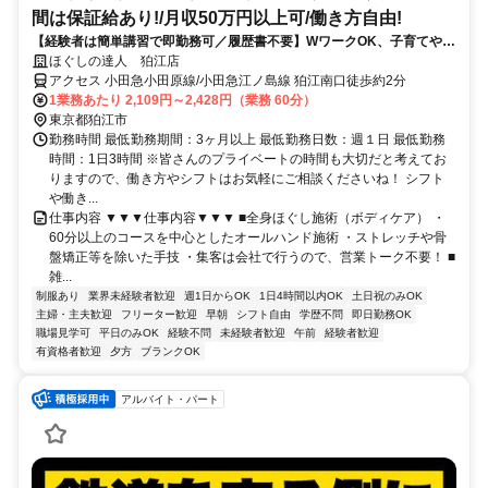
間は保証給あり!/月収50万円以上可/働き方自由!
【経験者は簡単講習で即勤務可／履歴書不要】WワークOK、子育てや介
護、他の仕事をしながら自分に合った働き方をしている方が活躍中
ほぐしの達人 狛江店
アクセス 小田急小田原線/小田急江ノ島線 狛江南口徒歩約2分
1業務あたり 2,109円～2,428円（業務 60分）
東京都狛江市
勤務時間 最低勤務期間：3ヶ月以上 最低勤務日数：週１日 最低勤務
時間：1日3時間 ※皆さんのプライベートの時間も大切だと考えてお
りますので、働き方やシフトはお気軽にご相談くださいね！ シフト
や働き...
仕事内容 ▼▼▼仕事内容▼▼▼ ■全身ほぐし施術（ボディケア） ・
60分以上のコースを中心としたオールハンド施術 ・ストレッチや骨
盤矯正等を除いた手技 ・集客は会社で行うので、営業トーク不要！ ■
雑...
制服あり
業界未経験者歓迎
週1日からOK
1日4時間以内OK
土日祝のみOK
主婦・主夫歓迎
フリーター歓迎
早朝
シフト自由
学歴不問
即日勤務OK
職場見学可
平日のみOK
経験不問
未経験者歓迎
午前
経験者歓迎
有資格者歓迎
夕方
ブランクOK
アルバイト・パート