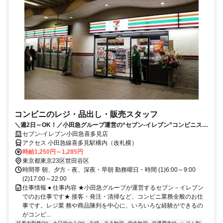
コンビニのレジ・品出し・販売スタッフ
＼週2日～OK！／小田急グループ運営の“セブン-イレブン”コンビニスタ
ッフのお仕事♪
セブン-イレブン小田急喜多見店
アクセス 小田急線喜多見駅構内（改札横）
時給1,250円～1,285円
東京都東京23区世田谷区
時間帯 朝、夕方・夜、深夜・早朝 勤務曜日・時間 (1)6:00～9:00
(2)17:00～22:00
仕事情報 ● 仕事内容 ★小田急グループが運営するセブン－イレブン
でのお仕事です★ 接客・発注・清掃など、コンビニ業務全般のお仕
事です。レジ業 務や商品陳列を中心に、いろいろな経験ができるの
がコンビ...