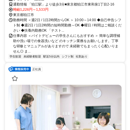
ちろん考慮します!!
通勤情報 「狛江駅」より徒歩3分■東京都狛江市東和泉1丁目2-16
時給1,226円～1,533円
東京都狛江市
勤務時間 ＜週2日 / 1日2時間からOK ＞ 10:00～14:00 ◆自己申告シフ
ト制 ◆週2日 / 1日2時間の短時間勤務～OK ◆曜日 / 時間はご相談くだ
さい ◆扶養内勤務OK 「テスト...
仕事内容 ＜バイトデビューの学生さんにもおすすめ ＞ 簡単な調理補
助や洗い場での食器洗いなど のキッチン業務をお願いします。丁寧
な研修とマニュアルがありますので 未経験でもまったく心配いりま
せん◎ ま...
学生歓迎
未経験者歓迎
駅近5分以内
シフト制
社割あり
正社員