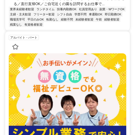
る／直行直帰OK／ご自宅近くの園を訪問するお仕事で...
業界未経験者歓迎
ランチタイム
扶養内勤務OK
社員登用あり
副業・WワークOK
主婦・主夫歓迎
フリーター歓迎
シフト自由
学歴不問
車通勤OK
即日勤務OK
職場見学可
平日のみOK
転勤なし
経験不問
未経験者歓迎
午前
経験者歓迎
残業なし
有資格者歓迎
アルバイト・パート