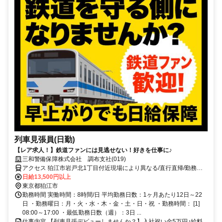
列車見張員(日勤)
【レア求人！】鉄道ファンには見逃せない！好きを仕事に♪
三和警備保障株式会社 調布支社(019)
アクセス 狛江市岩戸北1丁目付近現場により異なる/直行直帰/勤務地
相談可■電話面接■来社不要
日給13,500円以上
東京都狛江市
勤務時間 実働時間：8時間/日 平均勤務日数：1ヶ月あたり12日～22
日 ・勤務曜日：月・火・水・木・金・土・日・祝 ・勤務時間： [1]
08:00～17:00 ・最低勤務日数（週）：3日 ...
仕事内容 【列車見張デビューしませんか？】入社祝い金5万円♪給料