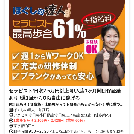
セラピスト/日収2.5万円以上可/入店3ヶ月間は保証給
あり!/週1回からOK/自由に稼げる
保証給あり！無資格・未経験からでも研修があるから安心！手に職つけ
て高収入！
ほぐしの達人 狛江店
アクセス 小田急小田原線/小田急江ノ島線 狛江南口徒歩約2分
1業務あたり 2,109円～2,428円（業務 60分）
東京都狛江市
勤務時間 9:30～23:20 <土日祝日の開店から、もしくは閉店まで勤務