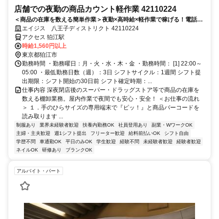
店舗での夜勤の商品カウント軽作業 42110224
＜商品の在庫を数える簡単作業＞夜勤×高時給×軽作業で稼げる！電話面
接で来社＆履歴書不要！
エイジス 八王子ディストリクト 42110224
アクセス 狛江駅
時給1,560円以上
東京都狛江市
勤務時間 ・勤務曜日：月・火・水・木・金 ・勤務時間： [1] 22:00～
05:00 ・最低勤務日数（週）：3日 シフトサイクル：1週間 シフト提
出期限：シフト開始の30日前 シフト確定時期：...
仕事内容 深夜閉店後のスーパー・ドラッグストア等で商品の在庫を
数える棚卸業務。屋内作業で夜間でも安心・安全！ ＜お仕事の流れ
＞ １．手のひらサイズの専用端末で『ピッ！』と商品バーコードを
読み取ります ...
制服あり
業界未経験者歓迎
扶養内勤務OK
社員登用あり
副業・WワークOK
主婦・主夫歓迎
週1シフト提出
フリーター歓迎
給料前払いOK
シフト自由
学歴不問
車通勤OK
平日のみOK
学生歓迎
経験不問
未経験者歓迎
経験者歓迎
ネイルOK
研修あり
ブランクOK
アルバイト・パート