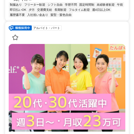
制服あり
フリーター歓迎
シフト自由
学歴不問
固定時間制
未経験者歓迎
午前
即日払いOK
夕方
交通費支給
長期歓迎
フルタイム歓迎
週4日以上OK
履歴書不要
入社祝い金あり
髪型・髪色自由
アルバイト・パート