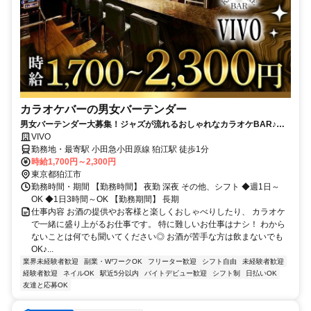
カラオケバーの男女バーテンダー
男女バーテンダー大募集！ジャズが流れるおしゃれなカラオケBAR♪私
服で勤務OK/楽しく働ける環境/良客層
VIVO
勤務地・最寄駅 小田急小田原線 狛江駅 徒歩1分
時給1,700円～2,300円
東京都狛江市
勤務時間・期間 【勤務時間】 夜勤 深夜 その他、シフト ◆週1日～
OK ◆1日3時間～OK 【勤務期間】 長期
仕事内容 お酒の提供やお客様と楽しくおしゃべりしたり、 カラオケ
で一緒に盛り上がるお仕事です。 特に難しいお仕事はナシ！ わから
ないことは何でも聞いてください◎ お酒が苦手な方は飲まないでも
OK♪...
業界未経験者歓迎
副業・WワークOK
フリーター歓迎
シフト自由
未経験者歓迎
経験者歓迎
ネイルOK
駅近5分以内
バイトデビュー歓迎
シフト制
日払いOK
友達と応募OK