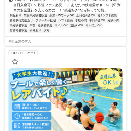
当日入金可♪ ＼ 鉄道ファン必見！ ／ あなたの鉄道愛が ((ゝω・)9’ 列
車の安全運行を支える力に！！ ”鉄道好き”なら持ってて損...
制服あり
業界未経験者歓迎
副業・WワークOK
土日祝のみOK
週1シフト提出
資格取得支援あり
フリーター歓迎
シフト自由
学歴不問
平日のみOK
経験不問
未経験者歓迎
午前
経験者歓迎
ネイルOK
週払いOK
即日払いOK
有資格者歓迎
研修あり
夕方
同じ企業の求人
アルバイト・パート