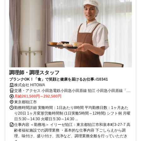
調理師・調理スタッフ
ブランクOK！「食」で笑顔と健康を届けるお仕事♪/10341
株式会社 HITOWA
交通・アクセス 小田急電鉄小田急小田原線 狛江 小田急小田原線「狛
江駅」より徒歩約20分
月給261,500円～292,500円
東京都狛江市
勤務時間詳細 実働時間：1日あたり8時間 平均勤務日数：1ヶ月あた
り20日 1ヶ月変形労働時間制 (1日実働5時間～12時間) シフト例 月曜
日:5:30～14:30 火曜日:5:30～14:30 ...
仕事内容 ＜勤務地＞ イリーゼ狛江：東京都狛江市和泉本町3-27-7 高
齢者福祉施設での調理業務 ・基本的な仕事内容 下ごしらえから調
理、味付け、盛り付け、洗浄など、調理業務全般を行っていただき