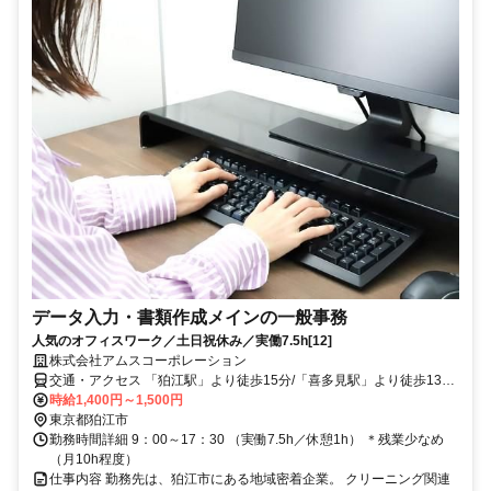
データ入力・書類作成メインの一般事務
人気のオフィスワーク／土日祝休み／実働7.5h[12]
株式会社アムスコーポレーション
交通・アクセス 「狛江駅」より徒歩15分/「喜多見駅」より徒歩13分
※自転車・バイク通勤OK
時給1,400円～1,500円
東京都狛江市
勤務時間詳細 9：00～17：30 （実働7.5h／休憩1h） ＊残業少なめ
（月10h程度）
仕事内容 勤務先は、狛江市にある地域密着企業。 クリーニング関連