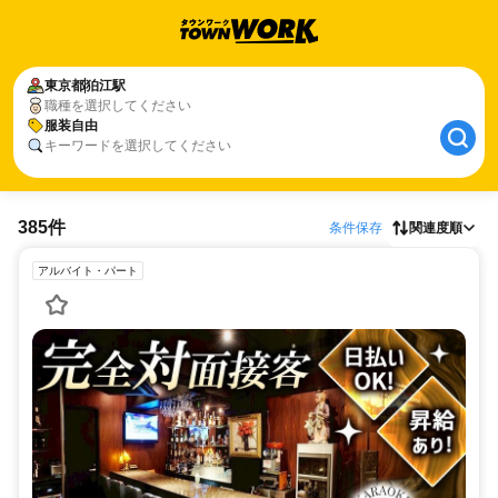
東京都
狛江駅
職種を選択してください
服装自由
キーワードを選択してください
385件
条件保存
関連度順
アルバイト・パート