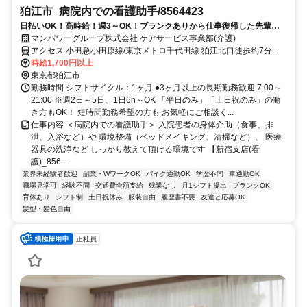
狛江市_病院内での看護助手/8564423
日払いOK！高時給！週3～OK！ブランクありから仕事復帰した先輩や
ミドル世代も多数活躍中♪
マンパワーグループ株式会社 ケアサービス事業部(介護)
アクセス 小田急小田原線/東京メトロ千代田線 狛江北口徒歩約7分、
小田急小田原線/東京メトロ千代田線 和泉多摩川北口徒歩約15分、小
時給1,700円以上
田急小田原線/東京メトロ千代田線 喜多見北口徒歩約15分 車・バイク
東京都狛江市
通勤OK（派遣先による）
勤務時間 シフトサイクル：1ヶ月 ●3ヶ月以上の長期勤務歓迎 7:00～
21:00 ※週2日～5日、1日6h～OK 「平日のみ」「土日祝のみ」の働
き方もOK！ 短時間勤務希望の方も お気軽にご相談く...
仕事内容 ＜病院内での看護助手＞ 入院患者の身体介助（食事、排
泄、入浴など）や 環境整備（ベッドメイキング、清掃など）、 医療
器具の洗浄など しっかり教えて頂ける環境です 【新宿支店(看
護)_856...
業界未経験者歓迎
副業・WワークOK
バイク通勤OK
学歴不問
車通勤OK
職場見学可
経験不問
交通費全額支給
残業なし
月1シフト提出
ブランクOK
育休あり
シフト制
土日祝休み
服装自由
履歴書不要
友達と応募OK
髪型・髪色自由
正社員