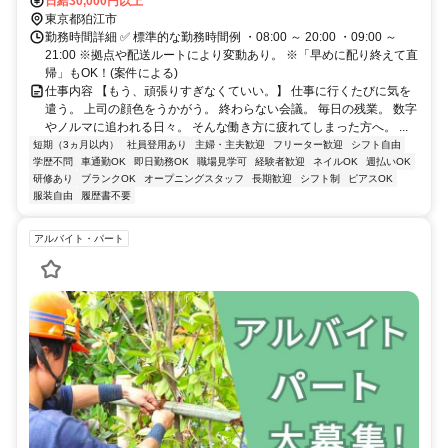
日給30,000円以上
東京都狛江市
勤務時間詳細 ✅ 標準的な勤務時間例 ・08:00 ～ 20:00 ・09:00 ～
21:00 ※拠点や配送ルートにより変動あり。 ※「早めに配り終えて直
帰」もOK！(案件による)
仕事内容 【もう、頑張りすぎなくていい。】 仕事に行くたびに気を
遣う。 上司の顔色をうかがう。 終わらない会議。 毎日の残業。 数字
やノルマに追われる日々。 そんな働き方に疲れてしまった方へ。 ...
短期（3ヵ月以内）
社員登用あり
主婦・主夫歓迎
フリーター歓迎
シフト自由
学歴不問
車通勤OK
即日勤務OK
職場見学可
経験者歓迎
ネイルOK
週払いOK
研修あり
ブランクOK
オープニングスタッフ
長期歓迎
シフト制
ピアスOK
服装自由
履歴書不要
アルバイト・パート