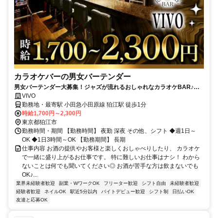
カラオケバーの男女バーテンダー
男女バーテンダー大募集！ジャズが流れるおしゃれなカラオケBAR♪私
服で勤務OK/楽しく働ける環境/良客層
VIVO
勤務地・最寄駅 小田急小田原線 狛江駅 徒歩1分
時給1,700円～2,300円
東京都狛江市
勤務時間・期間 【勤務時間】 夜勤 深夜 その他、シフト ◆週1日～
OK ◆1日3時間～OK 【勤務期間】 長期
仕事内容 お酒の提供やお客様と楽しくおしゃべりしたり、 カラオケ
で一緒に盛り上がるお仕事です。 特に難しいお仕事はナシ！ わから
ないことは何でも聞いてください◎ お酒が苦手な方は飲まないでも
OK♪...
業界未経験者歓迎
副業・WワークOK
フリーター歓迎
シフト自由
未経験者歓迎
経験者歓迎
ネイルOK
駅近5分以内
バイトデビュー歓迎
シフト制
日払いOK
友達と応募OK