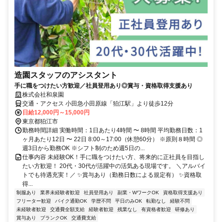
造園スタッフのアシスタント
手に職をつけたい方歓迎／社員登用あり◎賞与・資格取得支援あり
株式会社和泉園
交通・アクセス 小田急小田原線「狛江駅」より徒歩12分
日給12,000円～15,000円
東京都狛江市
勤務時間詳細 実働時間：1日あたり4時間 〜 8時間 平均勤務日数：1
ヶ月あたり12日 〜 22日 8:00～17:00（休憩60分） ※原則８時間 ◎
週3日から勤務OK ※シフト制のため週5日の...
仕事内容 未経験OK！手に職をつけたい方、将来的に正社員を目指し
たい方歓迎！ 20代・30代が活躍中の活気ある現場です。 ＼アルバイ
トでも待遇充実！／ ✨賞与あり（勤務日数による規定有） ✨資格取
得...
制服あり
業界未経験者歓迎
社員登用あり
副業・WワークOK
資格取得支援あり
フリーター歓迎
バイク通勤OK
学歴不問
平日のみOK
転勤なし
経験不問
未経験者歓迎
交通費全額支給
経験者歓迎
残業なし
有資格者歓迎
研修あり
賞与あり
ブランクOK
交通費支給