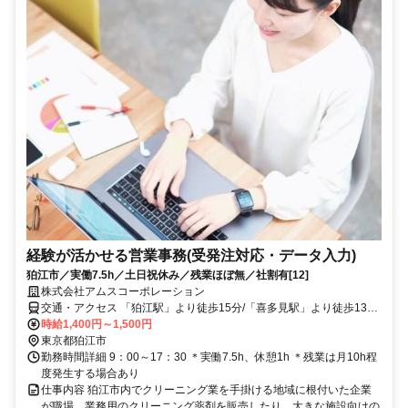
経験が活かせる営業事務(受発注対応・データ入力)
狛江市／実働7.5h／土日祝休み／残業ほぼ無／社割有[12]
株式会社アムスコーポレーション
交通・アクセス 「狛江駅」より徒歩15分/「喜多見駅」より徒歩13分
※自転車・バイク通勤OK
時給1,400円～1,500円
東京都狛江市
勤務時間詳細 9：00～17：30 ＊実働7.5h、休憩1h ＊残業は月10h程
度発生する場合あり
仕事内容 狛江市内でクリーニング業を手掛ける地域に根付いた企業
が職場。業務用のクリーニング薬剤を販売したり、大きな施設向けの