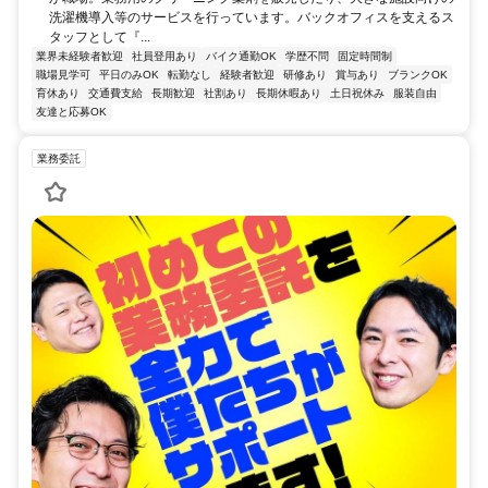
洗濯機導入等のサービスを行っています。バックオフィスを支えるス
タッフとして『...
業界未経験者歓迎
社員登用あり
バイク通勤OK
学歴不問
固定時間制
職場見学可
平日のみOK
転勤なし
経験者歓迎
研修あり
賞与あり
ブランクOK
育休あり
交通費支給
長期歓迎
社割あり
長期休暇あり
土日祝休み
服装自由
友達と応募OK
業務委託