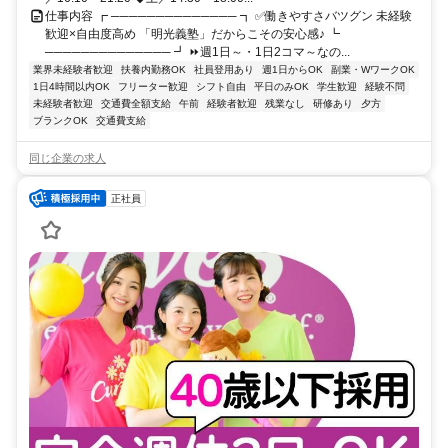
仕事内容 ┏ ────────────── ┓ ✅働きやすさバツグン 未経験
歓迎×自由度高め 「明光義塾」だからこその安心感♪ ┗
────────────── ┛ ⏩週1日～・1日2コマ～なの...
業界未経験者歓迎
扶養内勤務OK
社員登用あり
週1日からOK
副業・WワークOK
1日4時間以内OK
フリーター歓迎
シフト自由
平日のみOK
学生歓迎
経験不問
未経験者歓迎
交通費全額支給
午前
経験者歓迎
残業なし
研修あり
夕方
ブランクOK
交通費支給
同じ企業の求人
正社員