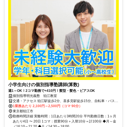
小学生向けの個別指導塾講師(算数)
週1～OK！2コマ勤務で+410円！髪型・髪色・ピアスOK
個別指導明光義塾 狛江教室
交通・アクセス 狛江駅徒歩2分、喜多見駅徒歩15分、自転車・バス・
バイク通勤可（応相談）
1業務あたり 2,100円～2,500円（コマ 90分）
東京都狛江市
勤務時間詳細 実働時間：1日あたり3時間20分 平均勤務日数：1ヶ月
あたり4日 〜 20日 1コマ：授業90分＋入替10分＝計100分 ◆月～金
／16:10～21:20 ◆土／14:30～18:00...