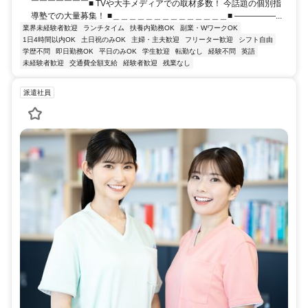
￣￣￣￣￣￣￣■ TVや大手メディアでの取材多数！ 今話題の個別指
導塾での大量募集！ ■＿＿＿＿＿＿＿＿＿＿＿＿＿＿■ ―――――...
業界未経験者歓迎
ランチタイム
扶養内勤務OK
副業・WワークOK
1日4時間以内OK
土日祝のみOK
主婦・主夫歓迎
フリーター歓迎
シフト自由
学歴不問
即日勤務OK
平日のみOK
学生歓迎
転勤なし
経験不問
英語
未経験者歓迎
交通費全額支給
経験者歓迎
残業なし
派遣社員