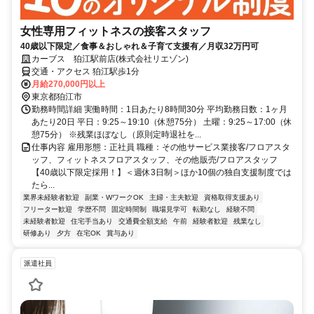
女性専用フィットネスの接客スタッフ
40歳以下限定／食事＆おしゃれ＆子育て支援有／月収32万円可
カーブス 狛江駅前店(株式会社リエゾン)
交通・アクセス 狛江駅歩1分
月給270,000円以上
東京都狛江市
勤務時間詳細 実働時間：1日あたり8時間30分 平均勤務日数：1ヶ月
あたり20日 平日：9:25～19:10（休憩75分） 土曜：9:25～17:00（休
憩75分） ※残業ほぼなし（原則定時退社を...
仕事内容 雇用形態：正社員 職種：その他サービス業接客/フロアスタ
ッフ、フィットネスフロアスタッフ、その他販売/フロアスタッフ
【40歳以下限定採用！】＜週休3日制＞ほか10個の独自支援制度では
たら...
業界未経験者歓迎
副業・WワークOK
主婦・主夫歓迎
資格取得支援あり
フリーター歓迎
学歴不問
固定時間制
職場見学可
転勤なし
経験不問
未経験者歓迎
住宅手当あり
交通費全額支給
午前
経験者歓迎
残業なし
研修あり
夕方
在宅OK
賞与あり
派遣社員