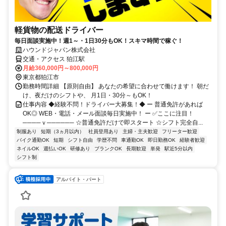
軽貨物の配送ドライバー
毎日面談実施中！週1～・1日30分もOK！スキマ時間で稼ぐ！
ハウンドジャパン株式会社
交通・アクセス 狛江駅
月給360,000円～800,000円
東京都狛江市
勤務時間詳細 【原則自由】 あなたの希望に合わせて働けます！ 朝だ
け、夜だけのシフトや、 月1日・30分～もOK！
仕事内容 ◆経験不問！ドライバー大募集！◆ ー 普通免許があれば
OK◎ WEB・電話・メール面談毎日実施中！ ー ✅ここに注目！
────ｖ────── ☆普通免許だけで即スタート ☆シフト完全自...
制服あり
短期（3ヵ月以内）
社員登用あり
主婦・主夫歓迎
フリーター歓迎
バイク通勤OK
短期
シフト自由
学歴不問
車通勤OK
即日勤務OK
経験者歓迎
ネイルOK
週払いOK
研修あり
ブランクOK
長期歓迎
単発
駅近5分以内
シフト制
アルバイト・パート