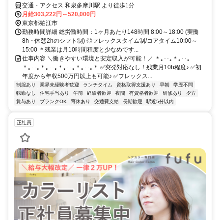
交通・アクセス 和泉多摩川駅 より徒歩1分
月給303,222円～520,000円
東京都狛江市
勤務時間詳細 総労働時間：1ヶ月あたり148時間 8:00～18:00 (実働
8h・休憩2hのシフト制) ◎フレックスタイム制/コアタイム10:00～
15:00 ＊残業は月10時間程度と少なめです...
仕事内容 ＼働きやすい環境と安定収入が可能！／ ＊｡･･｡＊｡･･｡
＊｡･･｡＊｡･･｡＊｡･･｡＊｡･･｡＊ ✅突発対応なし！残業月10h程度♪ ✅初
年度から年収500万円以上も可能♪ ✅フレックス...
制服あり
業界未経験者歓迎
ランチタイム
資格取得支援あり
早朝
学歴不問
転勤なし
住宅手当あり
午前
経験者歓迎
夜間
有資格者歓迎
研修あり
夕方
賞与あり
ブランクOK
育休あり
交通費支給
長期歓迎
駅近5分以内
正社員