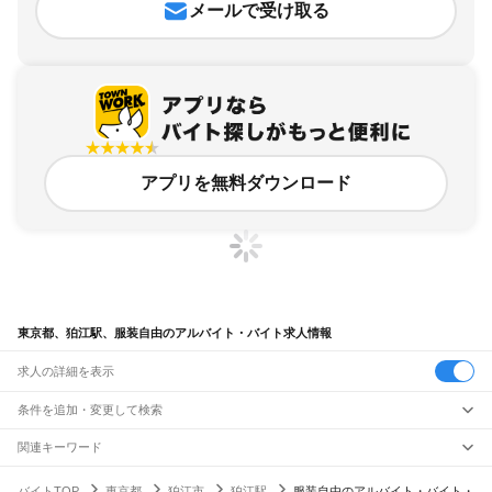
メールで受け取る
アプリを無料ダウンロード
東京都、狛江駅、服装自由のアルバイト・バイト求人情報
求人の詳細を表示
条件を追加・変更して検索
市区町村を追加・変更
関連キーワード
完全在宅ワーク 全国
シール貼り 在宅
現在地周辺
ガチャガチャ
犬カフェ
東京都
駅を追加・変更
バイトTOP
東京都
狛江市
狛江駅
服装自由のアルバイト・バイト・