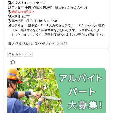
休み／残業なし／服装自由／研修充実
株式会社TLパートナーズ
アクセス: 小田急電鉄小田原線「狛江駅」から徒歩約5分
時給1,350円以上
東京都狛江市
勤務時間・曜日: 平日9:00～18:00
仕事内容: 一般事務・データ入力のお仕事です。 パソコン入力や書類
作成、電話対応などの事務業務をお願いします。 未経験からスター
トしたスタッフも多く、研修制度がありますので安心して働けます。
...
固定時間制
残業なし
週2・3日からOK
シフト制
アルバイト・パート