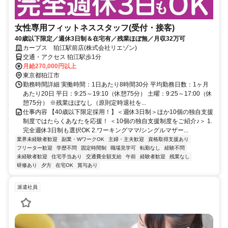
女性専用フィットネススタッフ(受付・接客)
40歳以下限定／週休3日制＆在宅有／残業ほぼ無／月収32万可
カーブス 狛江駅前店(株式会社リエゾン)
交通・アクセス 狛江駅歩1分
月給270,000円以上
東京都狛江市
勤務時間詳細 実働時間：1日あたり8時間30分 平均勤務日数：1ヶ月
あたり20日 平日：9:25～19:10（休憩75分） 土曜：9:25～17:00（休
憩75分） ※残業ほぼなし（原則定時退社を...
仕事内容 【40歳以下限定採用！】＜週休3日制＞ほか10個の独自支援
制度ではたらくあなたを応援！ ＜10個の独自支援制度をご紹介♪＞ 1.
完全週休3日制も選択OK 2.ワーキングママ/シングルマザー...
業界未経験者歓迎
副業・WワークOK
主婦・主夫歓迎
資格取得支援あり
フリーター歓迎
学歴不問
固定時間制
職場見学可
転勤なし
経験不問
未経験者歓迎
住宅手当あり
交通費全額支給
午前
経験者歓迎
残業なし
研修あり
夕方
在宅OK
賞与あり
派遣社員