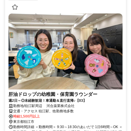
肝油ドロップの幼稚園・保育園ラウンダー
週2日～◎未経験歓迎！車通勤＆直行直帰♪【03】
勤務地/狛江駅周辺 河合薬業株式会社
交通・アクセス 狛江駅、他勤務地多数
時給1,500円以上
東京都狛江市
勤務時間詳細 ＜勤務時間＞ 9:30～18:30のあいだで 1日6時間～OK ＜