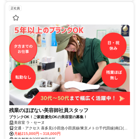
正社員
残業のほぼない美容師社員スタッフ
ブランクOK！ご家庭優先OKの美容室の募集！
美容室 ラ・セーヌ
交通・アクセス 喜多見(小田急小田原線/東京メトロ千代田線)南口(約1
分),狛江(小田急小田原線/小田急江ノ島線)南口(約15分),成城学園前(小
月給215,000円～318,000円