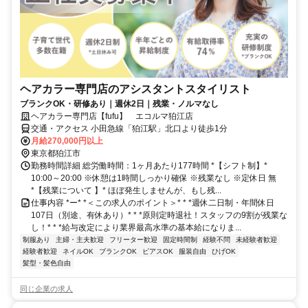
ヘアカラー専門店のアシスタントスタイリスト
ブランクOK・研修あり｜週休2日｜残業・ノルマなし
ヘアカラー専門店【fufu】 エコルマ狛江店
交通・アクセス 小田急線「狛江駅」北口より徒歩1分
月給270,000円以上
東京都狛江市
勤務時間詳細 総労働時間：1ヶ月あたり177時間 *【シフト制】*
10:00～20:00 ※休憩は1時間しっかり確保 ※残業なし ※定休日 無
*【残業について 】* ほぼ発生しませんが、もし残...
仕事内容 *ー* *＜この求人のポイント＞* * *週休二日制・年間休日
107日（別途、有休あり）* * *原則定時退社！スタッフの9割が残業な
し！* * *給与改定により業界最高水準の基本給になりま...
制服あり
主婦・主夫歓迎
フリーター歓迎
固定時間制
経験不問
未経験者歓迎
経験者歓迎
ネイルOK
ブランクOK
ピアスOK
服装自由
ひげOK
髪型・髪色自由
同じ企業の求人