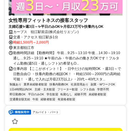
女性専用フィットネスの接客スタッフ
主婦応援✨週3日～✨平日のみOK✨月収23万可✨扶養内もOK
カーブス 狛江駅前店(株式会社リエゾン)
交通・アクセス 狛江駅歩1分
時給1,500円～2,000円
東京都狛江市
勤務時間詳細 【勤務時間】 午前…9:25～13:10 午後…14:30～19:10
通し…9:25～19:10 ★午前のみ・午後のみの働き方OKです！フルタ
イム勤務(週5日・通しシフト)の希望もO...
仕事内容 【ここがポイント！】 ・日中だけの短時間OK ・週3日～で
日数自由◎ ・扶養内勤務の相談OK！ ・時給1500～2000円の高時給
可能！ ・通しで入れば月収23万以上♪ ・20代～40代スタ...
制服あり
業界未経験者歓迎
扶養内勤務OK
社員登用あり
副業・WワークOK
1日4時間以内OK
主婦・主夫歓迎
フリーター歓迎
シフト自由
学歴不問
即日勤務OK
平日のみOK
学生歓迎
転勤なし
経験不問
未経験者歓迎
交通費全額支給
午前
経験者歓迎
有資格者歓迎
アルバイト・パート