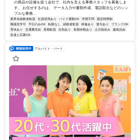
の商品や設備を扱う会社で、社内を支える事務スタッフを募集しま
す。 お任せするのは、 データ入力や書類作成、電話取次などのシン
プルな事務...
業界未経験者歓迎
社員登用あり
バイク通勤OK
学歴不問
固定時間制
職場見学可
平日のみOK
転勤なし
経験者歓迎
研修あり
賞与あり
ブランクOK
育休あり
交通費支給
長期歓迎
社割あり
長期休暇あり
土日祝休み
服装自由
友達と応募OK
アルバイト・パート