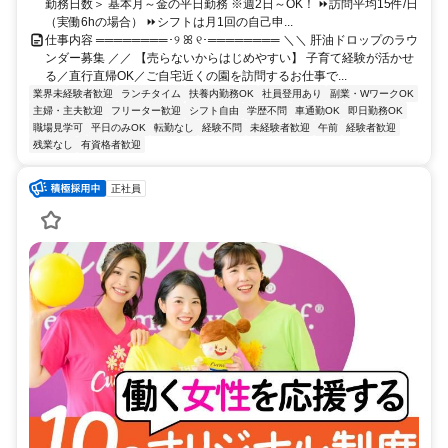
勤務日数＞ 基本月～金の平日勤務 ※週2日～OK！ ⏩訪問平均15件/日
（実働6hの場合） ⏩シフトは月1回の自己申...
仕事内容 ════════･୨ ꕤ ୧･════════ ＼＼ 肝油ドロップのラウ
ンダー募集 ／／ 【売らないからはじめやすい】 子育て経験が活かせ
る／直行直帰OK／ご自宅近くの園を訪問するお仕事で...
業界未経験者歓迎
ランチタイム
扶養内勤務OK
社員登用あり
副業・WワークOK
主婦・主夫歓迎
フリーター歓迎
シフト自由
学歴不問
車通勤OK
即日勤務OK
職場見学可
平日のみOK
転勤なし
経験不問
未経験者歓迎
午前
経験者歓迎
残業なし
有資格者歓迎
正社員