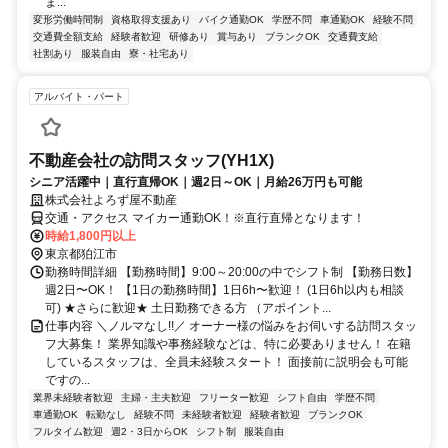
ま...
変形労働時間制
資格取得支援あり
バイク通勤OK
学歴不問
車通勤OK
経験不問
交通費全額支給
経験者歓迎
研修あり
賞与あり
ブランクOK
交通費支給
社割あり
服装自由
寮・社宅あり
アルバイト・パート
不動産会社の訪問スタッフ(YH1X)
シニア活躍中｜直行直帰OK｜週2日～OK｜月給26万円も可能
株式会社よろず屋不動産
交通・アクセス マイカー通勤OK！※直行直帰となります！
時給1,800円以上
東京都狛江市
勤務時間詳細 【勤務時間】9:00～20:00の中でシフト制 【勤務日数】
週2日〜OK！ 【1日の勤務時間】1日6h〜歓迎！ (1日6h以内も相談
可) ★さらに歓迎★ 土日勤務できる方 （アポイント...
仕事内容 ＼ノルマなし!!／ オーナー様の悩みをお伺いする訪問スタッ
フ大募集！ 業界知識や事務経験などは、特に必要ありません！ 在籍
しているスタッフは、全員未経験スタート！ 面接前に説明会も可能
ですの...
業界未経験者歓迎
主婦・主夫歓迎
フリーター歓迎
シフト自由
学歴不問
車通勤OK
転勤なし
経験不問
未経験者歓迎
経験者歓迎
ブランクOK
フルタイム歓迎
週2・3日からOK
シフト制
服装自由