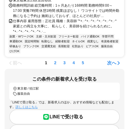
田急小田原線/東京メトロ千代田線)西口(約16分)
東京都東京23区世田谷区
勤務時間詳細 総労働時間：1ヶ月あたり168時間 勤務時間9:00～
17:00 実働7時間 休憩1時間 残業ほぼなし！ ワコサイトでは時間外勤
務になるご予約は 施術はしておらず、ほとんどの社員が ...
仕事内容 雇用形態：正社員 職種：美容師 "*+.･*+.･*+.･*+.･*+.･*+.･*
家庭との両立を大事に、 私らしく、美容師を続けられるために。
*+.･*+.･*+.･*+.･*+.･...
副業・WワークOK
主婦・主夫歓迎
フリーター歓迎
バイク通勤OK
学歴不問
車通勤OK
固定時間制
転勤なし
経験者歓迎
ネイルOK
残業なし
有資格者歓迎
研修あり
ブランクOK
交通費支給
長期歓迎
社割あり
ピアスOK
服装自由
ひげOK
前へ
次へ
1
2
3
4
5
この条件の新着求人を受け取る
東京都 / 狛江駅
服装自由
「LINEで受け取る」では、新着求人のほか、おすすめ情報なども配信しま
す。
詳しくはこちら
LINEで受け取る