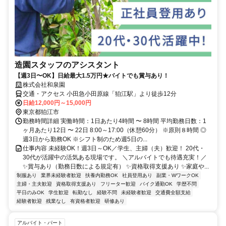
造園スタッフのアシスタント
【週3日〜OK】日給最大1.5万円★バイトでも賞与あり！
株式会社和泉園
交通・アクセス 小田急小田原線「狛江駅」より徒歩12分
日給12,000円～15,000円
東京都狛江市
勤務時間詳細 実働時間：1日あたり4時間 〜 8時間 平均勤務日数：1
ヶ月あたり12日 〜 22日 8:00～17:00（休憩60分） ※原則８時間 ◎
週3日から勤務OK ※シフト制のため週5日の...
仕事内容 未経験OK！週3日～OK／学生、主婦（夫）歓迎！ 20代・
30代が活躍中の活気ある現場です。 ＼アルバイトでも待遇充実！／
✨賞与あり（勤務日数による規定有） ✨資格取得支援あり ✨家庭や...
制服あり
業界未経験者歓迎
扶養内勤務OK
社員登用あり
副業・WワークOK
主婦・主夫歓迎
資格取得支援あり
フリーター歓迎
バイク通勤OK
学歴不問
平日のみOK
学生歓迎
転勤なし
経験不問
未経験者歓迎
交通費全額支給
経験者歓迎
残業なし
有資格者歓迎
研修あり
アルバイト・パート