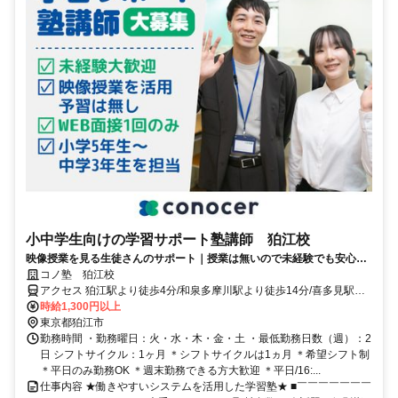
小中学生向けの学習サポート塾講師 狛江校
映像授業を見る生徒さんのサポート｜授業は無いので未経験でも安心｜
WEB面接/1回｜週2日～OK｜履歴書不要｜応募後はフォームに1分で回
コノ塾 狛江校
答｜1分単位で給与支給｜WワークOK｜私服勤務｜有給休暇あり｜定時
アクセス 狛江駅より徒歩4分/和泉多摩川駅より徒歩14分/喜多見駅よ
退社
り徒歩14分
時給1,300円以上
東京都狛江市
勤務時間 ・勤務曜日：火・水・木・金・土 ・最低勤務日数（週）：2
日 シフトサイクル：1ヶ月 ＊シフトサイクルは1ヵ月 ＊希望シフト制
＊平日のみ勤務OK ＊週末勤務できる方大歓迎 ＊平日/16:...
仕事内容 ★働きやすいシステムを活用した学習塾★ ■￣￣￣￣￣￣￣