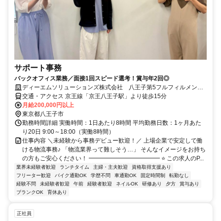
サポート事務
バックオフィス業務／面接1回スピード選考！賞与年2回◎
ディーエムソリューションズ株式会社 八王子第5フルフィルメント
センター
交通・アクセス 京王線「京王八王子駅」より徒歩15分
月給200,000円以上
東京都八王子市
勤務時間詳細 実働時間：1日あたり8時間 平均勤務日数：1ヶ月あた
り20日 9:00～18:00（実働8時間）
仕事内容 ＼未経験から事務デビュー歓迎！／ 上場企業で安定して働
ける物流事務♪ 「物流業界って難しそう…」 そんなイメージをお持ち
の方もご安心ください！ ━━━━━━━━━━━━ ⭐ この求人のP...
業界未経験者歓迎
ランチタイム
主婦・主夫歓迎
資格取得支援あり
フリーター歓迎
バイク通勤OK
学歴不問
車通勤OK
固定時間制
転勤なし
経験不問
未経験者歓迎
午前
経験者歓迎
ネイルOK
研修あり
夕方
賞与あり
ブランクOK
育休あり
正社員