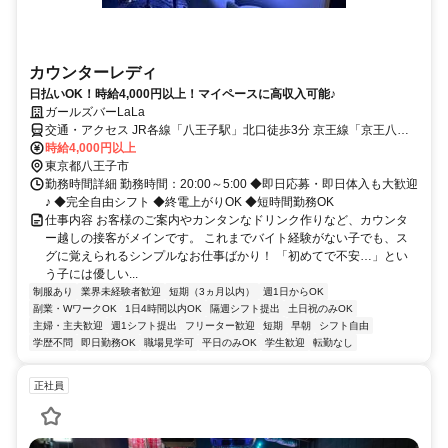
カウンターレディ
日払いOK！時給4,000円以上！マイペースに高収入可能♪
ガールズバーLaLa
交通・アクセス JR各線「八王子駅」北口徒歩3分 京王線「京王八王
子駅」徒歩5分
時給4,000円以上
東京都八王子市
勤務時間詳細 勤務時間：20:00～5:00 ◆即日応募・即日体入も大歓迎
♪ ◆完全自由シフト ◆終電上がりOK ◆短時間勤務OK
仕事内容 お客様のご案内やカンタンなドリンク作りなど、カウンタ
ー越しの接客がメインです。 これまでバイト経験がない子でも、ス
グに覚えられるシンプルなお仕事ばかり！ 「初めてで不安…」とい
う子には優しい...
制服あり
業界未経験者歓迎
短期（3ヵ月以内）
週1日からOK
副業・WワークOK
1日4時間以内OK
隔週シフト提出
土日祝のみOK
主婦・主夫歓迎
週1シフト提出
フリーター歓迎
短期
早朝
シフト自由
学歴不問
即日勤務OK
職場見学可
平日のみOK
学生歓迎
転勤なし
正社員