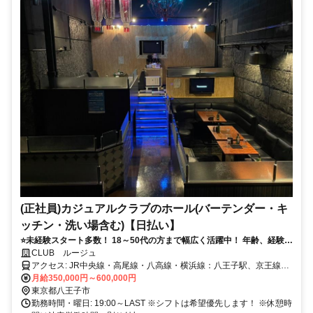
(正社員)カジュアルクラブのホール(バーテンダー・キ
ッチン・洗い場含む)【日払い】
⭐未経験スタート多数！ 18～50代の方まで幅広く活躍中！ 年齢、経験、
学歴など一切問いません！
CLUB ルージュ
アクセス: JR中央線・高尾線・八高線・横浜線：八王子駅、京王線：
京王八王子駅、各駅スグ！
月給350,000円～600,000円
東京都八王子市
勤務時間・曜日: 19:00～LAST ※シフトは希望優先します！ ※休憩時