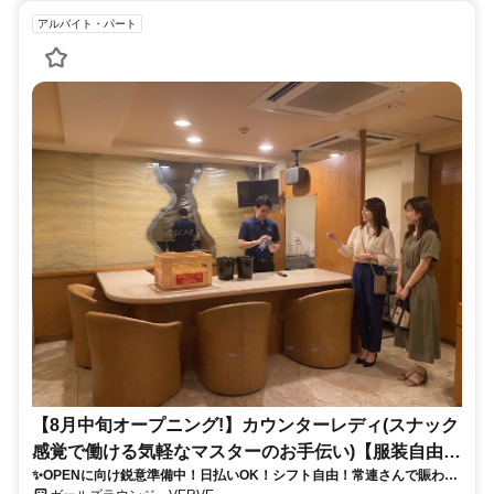
アルバイト・パート
【8月中旬オープニング!】カウンターレディ(スナック
感覚で働ける気軽なマスターのお手伝い)【服装自由!
✨OPENに向け鋭意準備中！日払いOK！シフト自由！常連さんで賑わう
日払い!シフト自由!】