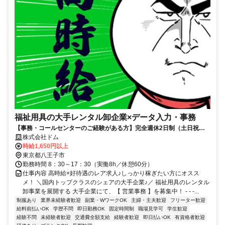
福祉用具の大手レンタル卸企業×データ入力・事務
【事務・コールセンターのご経験がある方】完全週休2日制（土日祝
休）｜賞与年２回｜前払い制度あり｜高時給｜御徒町駅徒歩3分・駅チ
株式会社ドム
カ
時給1,650円以上
東京都八王子市
勤務時間 8：30～17：30（実働8h／休憩60分）
仕事内容 高時給×好待遇のレア求人♪しっかり稼ぎたい方にオスス
メ！ ＼国内トップクラスのシェアの大手企業♪／ 福祉用具のレンタル
卸事業を展開する 大手企業にて、【 営業事務 】を募集中！ - - -...
制服あり
業界未経験者歓迎
副業・WワークOK
主婦・主夫歓迎
フリーター歓迎
給料前払いOK
学歴不問
即日勤務OK
固定時間制
職場見学可
学生歓迎
経験不問
未経験者歓迎
交通費全額支給
経験者歓迎
即日払いOK
有資格者歓迎