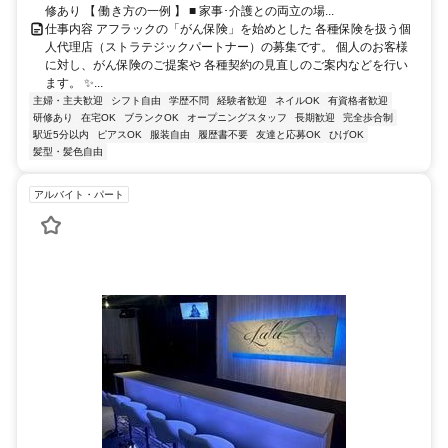
修あり 【 働き方の一例 】 ■ 家事･介護との両立の場...
仕事内容 アフラックの「がん保険」を始めとした 各種保険を扱う個
人代理店（ストラテジックパートナー）の募集です。 個人のお客様
に対し、がん保険のご提案や 各種契約の見直しのご案内などを行い
ます。 ✨...
主婦・主夫歓迎
シフト自由
学歴不問
経験者歓迎
ネイルOK
有資格者歓迎
研修あり
在宅OK
ブランクOK
オープニングスタッフ
長期歓迎
完全歩合制
駅近5分以内
ピアスOK
服装自由
履歴書不要
友達と応募OK
ひげOK
髪型・髪色自由
アルバイト・パート