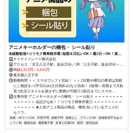
アニメキーホルダーの梱包・ シール貼り
未経験歓迎×コツモク簡単軽作業♪短期＆日払いOK！週1日～OK！派遣
デビュー歓迎☆
テイケイトレード株式会社
アクセス 「京王八王子駅」徒歩15分／JR「八王子駅」徒歩20分＜
WEB登録会実施中！＞
時給1,313円～1,641円
東京都八王子市
勤務時間 ＜＜ スマホでシフト完結！ ＞＞ □日数や曜日の希望は気軽
にご相談を♪ □平日のみ(土日祝休み)など自由！ □短期～長期まで大歓
迎 □生活スタイルを崩さずに勤務が可能◎ □前日までにスマホ...
仕事内容 アニメキーホルダーの梱包・ シール貼り ＝＝＝＝＝＝＝＝
＝＝＝＝＝＝ 会話少なめ！！コツモク簡単作業◎ ＝＝＝＝＝＝＝＝
＝＝＝＝＝＝ ★人気アニメ商品の検品・梱包 知っているアニメか
も？ワ...
副業・WワークOK
学歴不問
経験不問
残業なし
ブランクOK
資格取得手当あり
シフト制
服装自由
履歴書不要
友達と応募OK
髪型・髪色自由