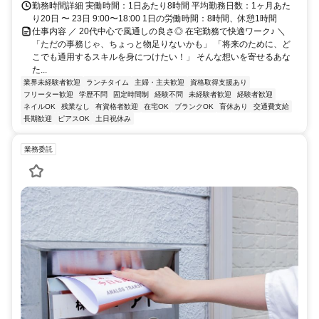
勤務時間詳細 実働時間：1日あたり8時間 平均勤務日数：1ヶ月あた
り20日 〜 23日 9:00〜18:00 1日の労働時間：8時間、休憩1時間
仕事内容 ／ 20代中心で風通しの良さ◎ 在宅勤務で快適ワーク♪ ＼
「ただの事務じゃ、ちょっと物足りないかも」 「将来のために、ど
こでも通用するスキルを身につけたい！」 そんな想いを寄せるあな
た...
業界未経験者歓迎
ランチタイム
主婦・主夫歓迎
資格取得支援あり
フリーター歓迎
学歴不問
固定時間制
経験不問
未経験者歓迎
経験者歓迎
ネイルOK
残業なし
有資格者歓迎
在宅OK
ブランクOK
育休あり
交通費支給
長期歓迎
ピアスOK
土日祝休み
業務委託