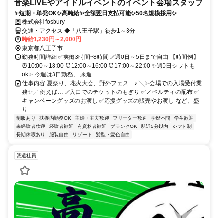
音楽LIVEやアイドルイベントのイベント会場スタッフ
✨短期・単発OK✨高時給✨全額翌日支払可能✨50名規模採用✨
株式会社fosbury
交通・アクセス ◆「八王子駅」徒歩1～3分
時給1,230円～2,000円
東京都八王子市
勤務時間詳細 ✅実働3時間~8時間 ✅週0日～5日まで自由 【時間例】
⏰10:00～18:00 ⏰12:00～16:00 ⏰17:00～22:00 ✨週0日シフトも
ok✨ 今週は3日勤務、 来週...
仕事内容 夏祭り、花火大会、野外フェス…♪ ╲✨会場での入場受付業
務✨╱ 例えば… ✅入口でのチケットのもぎり ✅ノベルティの配布 ✅
キャンペーングッズのお渡し ✅応援グッズの販売やお渡し など、盛
り...
制服あり
扶養内勤務OK
主婦・主夫歓迎
フリーター歓迎
学歴不問
学生歓迎
未経験者歓迎
経験者歓迎
有資格者歓迎
ブランクOK
駅近5分以内
シフト制
長期休暇あり
服装自由
リゾート
髪型・髪色自由
派遣社員