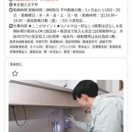
より徒歩2分
東京都八王子市
勤務時間 実働時間：8時間/日 平均勤務日数：1ヶ月あたり18日～20
日 ・勤務曜日：水・木・金・土・日・祝 ・勤務時間： [1] 10:30～
19:30 ・最低勤務日数（週）：5日 ※原則定...
仕事内容 ★ここがポイント★ □ノルマは一切なし □残業ほぼなし＆長
期休暇の取得もOK □固定給＋報奨金で収入も安定 □試用期間中は、月
給30万円の安定収入 □社用車・端末代・移動費用は会社負担 □教...
業界未経験者歓迎
学歴不問
車通勤OK
固定時間制
職場見学可
経験不問
未経験者歓迎
ネイルOK
賞与あり
ブランクOK
育休あり
交通費支給
長期歓迎
長期休暇あり
服装自由
寮・社宅あり
髪型・髪色自由
業務委託