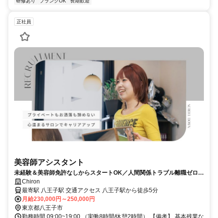
研修あり
ブランクOK
長期歓迎
正社員
美容師アシスタント
未経験＆美容師免許なしからスタートOK／人間関係トラブル離職ゼロ！
19時前退勤＆完全週休2日制＊16カ月でスタイリストへ！
Chiron
最寄駅 八王子駅 交通アクセス 八王子駅から徒歩5分
月給230,000円～250,000円
東京都八王子市
勤務時間 09:00~19:00 （実働8時間/休憩2時間） 【備考】 基本残業な