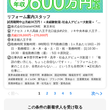
リフォーム案内スタッフ
試用期間中は月給30万円！＜未経験歓迎♪社会人デビュー大歓迎＞「敬
語に自信がない」「リフォームのことも全然知らない」問題ナシ☆
株式会社GraiseHOME 東京本社
アクセス ＪＲ八高線 八王子北口徒歩約2分、ＪＲ中央本線 八王子北
口徒歩約2分、ＪＲ横浜線/ＪＲ根岸線 八王子北口徒歩約2分 八王子駅
月給239,000円～270,000円
より徒歩2分
東京都八王子市
勤務時間 実働時間：8時間/日 平均勤務日数：1ヶ月あたり18日～20
日 ・勤務曜日：水・木・金・土・日・祝 ・勤務時間： [1] 10:30～
19:30 ・最低勤務日数（週）：5日 ※原則定...
仕事内容 ★学歴不問★中卒・高卒・社会人デビュー大歓迎！！ 「敬
語の使い方にも、ちょっと自信ないです＞＜」 「リフォームとか、
家のこととか、全然わからない…」 という方も全然OK！ ●正社員の
仕事に...
業界未経験者歓迎
学歴不問
車通勤OK
固定時間制
職場見学可
経験不問
未経験者歓迎
ネイルOK
賞与あり
ブランクOK
育休あり
交通費支給
長期歓迎
長期休暇あり
服装自由
寮・社宅あり
髪型・髪色自由
前へ
次へ
1
2
3
4
5
この条件の新着求人を受け取る