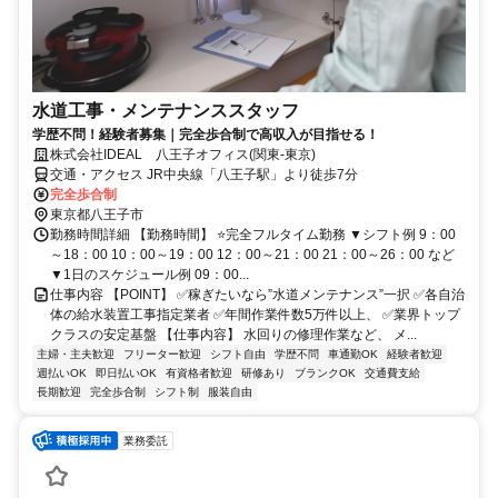
水道工事・メンテナンススタッフ
学歴不問！経験者募集｜完全歩合制で高収入が目指せる！
株式会社IDEAL 八王子オフィス(関東-東京)
交通・アクセス JR中央線「八王子駅」より徒歩7分
完全歩合制
東京都八王子市
勤務時間詳細 【勤務時間】 ⭐完全フルタイム勤務 ▼シフト例 9：00
～18：00 10：00～19：00 12：00～21：00 21：00～26：00 など
▼1日のスケジュール例 09：00...
仕事内容 【POINT】 ✅稼ぎたいなら”水道メンテナンス”一択 ✅各自治
体の給水装置工事指定業者 ✅年間作業件数5万件以上、 ✅業界トップ
クラスの安定基盤 【仕事内容】 水回りの修理作業など、 メ...
主婦・主夫歓迎
フリーター歓迎
シフト自由
学歴不問
車通勤OK
経験者歓迎
週払いOK
即日払いOK
有資格者歓迎
研修あり
ブランクOK
交通費支給
長期歓迎
完全歩合制
シフト制
服装自由
業務委託