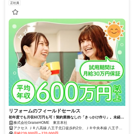
正社員
リフォームのフィールドセールス
初年度でも月収60万円も可！契約業務なしの「きっかけ作り」。未経験
でも安心の高収入◎試用期間中は月給30万円！
株式会社GraiseHOME 東京本社
アクセス ＪＲ八高線 八王子北口徒歩約2分、ＪＲ中央本線 八王子北
口徒歩約2分、ＪＲ横浜線/ＪＲ根岸線 八王子北口徒歩約2分 八王子駅
月給239,000円～270,000円