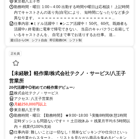
東京都八王子市
勤務時間・曜日: 1:00～4:00 出勤する時間や曜日は応相談！ 上記時間
内でキャストさんの送り先(自宅)により、 短時間になったりなど多少
異なります。 ＝＝＝＝＝＝＝＝＝＝＝＝＝＝＝＝＝＝＝＝...
仕事内容: ■ミドル活躍中！ ■シニア活躍中！ 50代、60代、既婚者も
活躍中♪ 終電後に電車で帰宅できない、 当店のキャバクラに在籍して
いるキャストさんを、 自宅まで車でお送りするお仕事。 送...
週1日からOK
シフト自由
即日勤務OK
シフト制
正社員
【未経験】軽作業/株式会社テクノ・サービス/八王子
営業所
20代活躍中◎初めての軽作業デビュー♪
株式会社テクノ・サービス
アクセス: 八王子営業所
月給250,000円以上
東京都八王子市
勤務時間・曜日: 【勤務時間】 ★9:00~18:00 └実働8時間/休憩1時間
定時ダッシュも問題ないです✧ ✧ 土日祝休み ✧ 残業月平均:6.5時間以
内 ✧ 残業代100%支給
仕事内容: 難しいことは一切なし！簡単なピッキングや仕分けといっ
た軽作業からスタート。 ・リストを見ながら商品を集めるピッキン