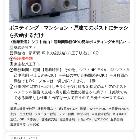
ポスティング マンション・戸建てのポストにチラシ
を投函するだけ
《副業歓迎》シフト自由！短時間勤務OKの簡単ポスティング★日払い
(規定有)・フリーター主婦(主夫)シニア活躍！
株式会社アト
勤務地・最寄駅 JR中央線(快速) 八王子駅 徒歩10分
完全歩合制
東京都八王子市
勤務時間・期間 【勤務時間】 その他、シフト ◆1日4ｈ～◎ シフト自
己申告制 ⇒土日のみOK！ ⇒平日の空いた時間のみOK！ ⇒月数回の
勤務でもOK！ ノルマは一切ございません。 【勤...
仕事内容 1)支社へ出社しチラシを受け取る 2)指定のエリアのポスト
へチラシを投函 3)支社へ戻り配布枚数の報告をし終了！ 未経験でも
できる簡単なお仕事！ 作業は一人で行うので 自分のペースで進め
ら...
業界未経験者歓迎
社員登用あり
週1日からOK
副業・WワークOK
土日祝のみOK
主婦・主夫歓迎
フリーター歓迎
シフト自由
学歴不問
未経験者歓迎
ネイルOK
週払いOK
研修あり
交通費支給
完全歩合制
日払いOK
ピアスOK
服装自由
履歴書不要
ひげOK
アルバイト・パート