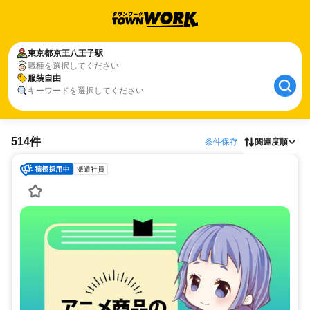
東京都
京王八王子駅
職種を選択してください
服装自由
キーワードを選択してください
514件
条件保存
関連度順
派遣社員