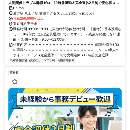
人間関係トラブル離職ゼロ！19時前退勤＆完全週休2日制で安心再スタ
ート／アイリスト兼任OK！
Chiron
最寄駅 八王子駅 交通アクセス 八王子駅から徒歩5分
月給250,000円以上
東京都八王子市
勤務時間 09:00~19:00 （実働8時間/休憩2時間） 【備考】 基本残業な
し （19時前にはほぼ全員退勤しています）。 ＜残業が発生しない理
由＞ ①朝〜昼帯（9:00〜12:00等...
仕事内容 ＝＝＝＝＝＝＝＝＝＝＝＝＝＝＝＝＝＝＝ 前職の悩みゼロ
の環境へ ＝＝＝＝＝＝＝＝＝＝＝＝＝＝＝＝＝＝＝ ＼＼この求人の
ポイント！／／ ●完全週休2日制で火曜定休 ●19時前完全退勤...
未経験者歓迎
残業なし
シフト制
長期休暇あり
正社員