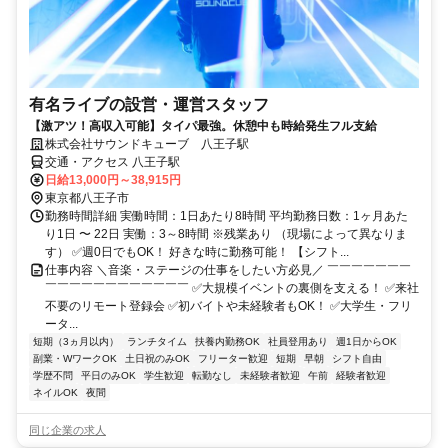
有名ライブの設営・運営スタッフ
【激アツ！高収入可能】タイパ最強。休憩中も時給発生フル支給
株式会社サウンドキューブ 八王子駅
交通・アクセス 八王子駅
日給13,000円～38,915円
東京都八王子市
勤務時間詳細 実働時間：1日あたり8時間 平均勤務日数：1ヶ月あた
り1日 〜 22日 実働：3～8時間 ※残業あり （現場によって異なりま
す） ✅週0日でもOK！ 好きな時に勤務可能！ 【シフト...
仕事内容 ＼音楽・ステージの仕事をしたい方必見／ ￣￣￣￣￣￣￣
￣￣￣￣￣￣￣￣￣￣￣￣ ✅大規模イベントの裏側を支える！ ✅来社
不要のリモート登録会 ✅初バイトや未経験者もOK！ ✅大学生・フリ
ータ...
短期（3ヵ月以内）
ランチタイム
扶養内勤務OK
社員登用あり
週1日からOK
副業・WワークOK
土日祝のみOK
フリーター歓迎
短期
早朝
シフト自由
学歴不問
平日のみOK
学生歓迎
転勤なし
未経験者歓迎
午前
経験者歓迎
ネイルOK
夜間
同じ企業の求人