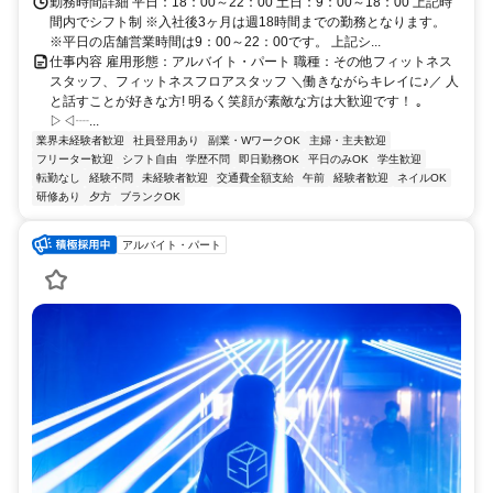
勤務時間詳細 平日：18：00～22：00 土日：9：00～18：00 上記時
間内でシフト制 ※入社後3ヶ月は週18時間までの勤務となります。
※平日の店舗営業時間は9：00～22：00です。 上記シ...
仕事内容 雇用形態：アルバイト・パート 職種：その他フィットネス
スタッフ、フィットネスフロアスタッフ ＼働きながらキレイに♪／ 人
と話すことが好きな方! 明るく笑顔が素敵な方は大歓迎です！ ｡
▷◁┈...
業界未経験者歓迎
社員登用あり
副業・WワークOK
主婦・主夫歓迎
フリーター歓迎
シフト自由
学歴不問
即日勤務OK
平日のみOK
学生歓迎
転勤なし
経験不問
未経験者歓迎
交通費全額支給
午前
経験者歓迎
ネイルOK
研修あり
夕方
ブランクOK
アルバイト・パート