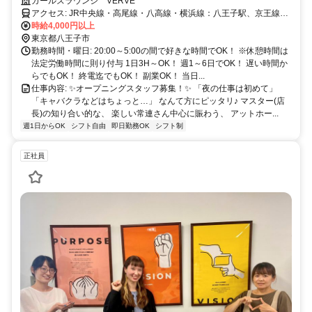
隠れ家的なお店を目指してます♪物価高騰対策としてインフレ手当10万
ガールズラウンジ VERVE
円支給！
アクセス: JR中央線・高尾線・八高線・横浜線：八王子駅、京王線：
京王八王子駅、各駅スグ！
時給4,000円以上
東京都八王子市
勤務時間・曜日: 20:00～5:00の間で好きな時間でOK！ ※休憩時間は
法定労働時間に則り付与 1日3H～OK！ 週1～6日でOK！ 遅い時間か
らでもOK！ 終電迄でもOK！ 副業OK！ 当日...
仕事内容: ✨オープニングスタッフ募集！✨ 「夜の仕事は初めて」
「キャバクラなどはちょっと…」 なんて方にピッタリ♪ マスター(店
長)の知り合い的な、 楽しい常連さん中心に賑わう、 アットホー...
週1日からOK
シフト自由
即日勤務OK
シフト制
正社員