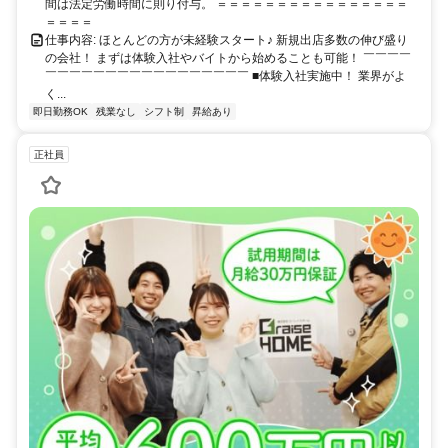
間は法定労働時間に則り付与。 ＝＝＝＝＝＝＝＝＝＝＝＝＝＝＝＝
＝＝＝＝
仕事内容: ほとんどの方が未経験スタート♪ 新規出店多数の伸び盛り
の会社！ まずは体験入社やバイトから始めることも可能！ ￣￣￣￣
￣￣￣￣￣￣￣￣￣￣￣￣￣￣￣￣￣ ■体験入社実施中！ 業界がよ
く...
即日勤務OK
残業なし
シフト制
昇給あり
正社員