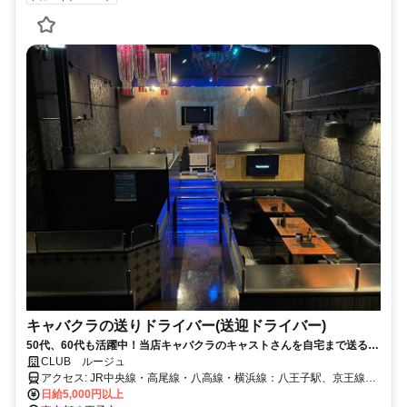
キャバクラの送りドライバー(送迎ドライバー)
50代、60代も活躍中！当店キャバクラのキャストさんを自宅まで送る仕
事！❤
CLUB ルージュ
アクセス: JR中央線・高尾線・八高線・横浜線：八王子駅、京王線：
京王八王子駅、各駅スグ！
日給5,000円以上