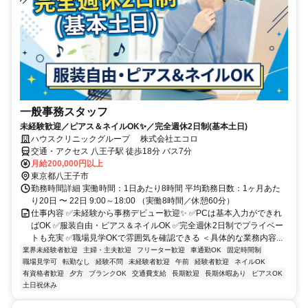
一般事務スタッフ
未経験歓迎／ピアス＆ネイルOK✨／完全週休2日制(基本土日)
ハウスクリニックグループ 株式会社エコロ
交通・アクセス 八王子駅 徒歩18分 バス7分
月給200,000円以上
東京都八王子市
勤務時間詳細 実働時間：1日あたり8時間 平均勤務日数：1ヶ月あた
り20日 〜 22日 9:00～18:00 （実働8時間／休憩60分）
仕事内容 ✅未経験から事務デビュー歓迎✨ ✅PCは基本入力ができれ
ばOK ✅服装自由・ピアス＆ネイルOK ✅完全週休2日制でプライベー
トも充実 ✅職場見学OKで雰囲気を確認できる ＜具体的な業務内容...
業界未経験者歓迎
主婦・主夫歓迎
フリーター歓迎
車通勤OK
固定時間制
職場見学可
転勤なし
経験不問
未経験者歓迎
午前
経験者歓迎
ネイルOK
有資格者歓迎
夕方
ブランクOK
交通費支給
長期歓迎
長期休暇あり
ピアスOK
土日祝休み