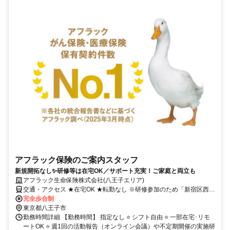
アフラック保険のご案内スタッフ
新規開拓なし✨研修等は在宅OK／サポート充実！ご家庭と両立も
アフラック生命保険株式会社(八王子エリア)
交通・アクセス ★在宅OK ★転勤なし ※研修参加のため「新宿区西新
宿」への出社あり
完全歩合制
東京都八王子市
勤務時間詳細 【勤務時間】 指定なし ⭐ シフト自由 ⭐ 一部在宅･リモ
ートOK ⭐ 週1回の活動報告（オンライン会議）や不定期開催の実施研