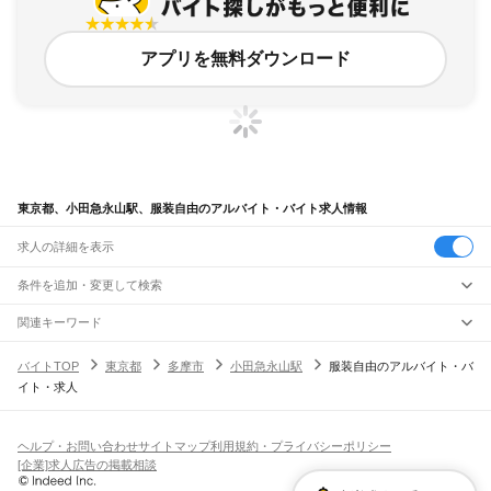
アプリを無料ダウンロード
東京都、小田急永山駅、服装自由のアルバイト・バイト求人情報
求人の詳細を表示
条件を追加・変更して検索
市区町村を追加・変更
関連キーワード
完全在宅ワーク 全国
シール貼り 在宅
現在地周辺
ガチャガチャ
犬カフェ
東京都
駅を追加・変更
バイトTOP
東京都
多摩市
小田急永山駅
服装自由のアルバイト・バ
東京都
すべて
イト・求人
東京23区
すべて
職種を追加・変更
JR東海道本線(東京～熱海)
千代田区
中央区
港区
新宿区
文京区
台東区
墨田区
江東区
品川区
目黒区
大田区
東京駅
新橋駅
品川駅
飲食・フードサービス
世田谷区
渋谷区
中野区
杉並区
豊島区
北区
荒川区
板橋区
練馬区
足立区
葛飾区
特徴を追加・変更
飲食・フードサービス
江戸川区
すべて
ヘルプ・お問い合わせ
サイトマップ
利用規約・プライバシーポリシー
JR山手線
ホールスタッフ
キッチンスタッフ
皿洗い・洗い場
精肉・鮮魚加工
給食調理
人気
[企業]求人広告の掲載相談
大崎駅
五反田駅
目黒駅
恵比寿駅
渋谷駅
原宿駅
代々木駅
新宿駅
新大久保駅
八王子市
立川市
武蔵野市
三鷹市
青梅市
府中市
昭島市
調布市
町田市
小金井市
雇用形態を追加・変更
パン屋（ベーカリー）
フードカウンター販売員
バー（BAR）・バーテンダー
日払いOK
高校生歓迎
学生歓迎
深夜の仕事
髪型・髪色自由
ひげOK
ネイルOK
高田馬場駅
目白駅
池袋駅
大塚駅
巣鴨駅
駒込駅
田端駅
西日暮里駅
日暮里駅
鶯谷駅
小平市
日野市
東村山市
国分寺市
国立市
福生市
狛江市
東大和市
清瀬市