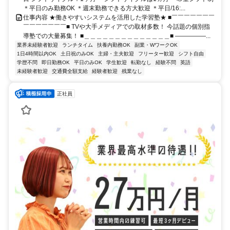
＊平日のみ勤務OK ＊週末勤務できる方大歓迎 ＊平日/16:...
仕事内容 ★働きやすいシステムを活用した学習塾★ ■￣￣￣￣￣￣￣
￣￣￣￣￣￣￣■ TVや大手メディアでの取材多数！ 今話題の個別指
導塾での大量募集！ ■＿＿＿＿＿＿＿＿＿＿＿＿＿＿■ ―――――...
業界未経験者歓迎
ランチタイム
扶養内勤務OK
副業・WワークOK
1日4時間以内OK
土日祝のみOK
主婦・主夫歓迎
フリーター歓迎
シフト自由
学歴不問
即日勤務OK
平日のみOK
学生歓迎
転勤なし
経験不問
英語
未経験者歓迎
交通費全額支給
経験者歓迎
残業なし
正社員