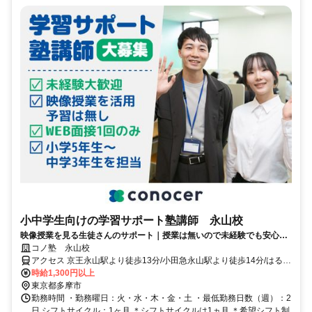
小中学生向けの学習サポート塾講師 永山校
映像授業を見る生徒さんのサポート｜授業は無いので未経験でも安心｜
WEB面接/1回｜週2日～OK｜履歴書不要｜応募後はフォームに1分で回
コノ塾 永山校
答｜1分単位で給与支給｜WワークOK｜私服勤務｜有給休暇あり｜定時
アクセス 京王永山駅より徒歩13分/小田急永山駅より徒歩14分/はるひ
退社
野駅より徒歩34分
時給1,300円以上
東京都多摩市
勤務時間 ・勤務曜日：火・水・木・金・土 ・最低勤務日数（週）：2
日 シフトサイクル：1ヶ月 ＊シフトサイクルは1ヵ月 ＊希望シフト制