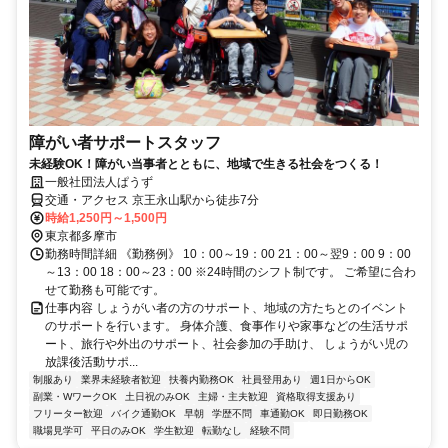
障がい者サポートスタッフ
未経験OK！障がい当事者とともに、地域で生きる社会をつくる！
一般社団法人ぱうず
交通・アクセス 京王永山駅から徒歩7分
時給1,250円～1,500円
東京都多摩市
勤務時間詳細 《勤務例》 10：00～19：00 21：00～翌9：00 9：00
～13：00 18：00～23：00 ※24時間のシフト制です。 ご希望に合わ
せて勤務も可能です。
仕事内容 しょうがい者の方のサポート、地域の方たちとのイベント
のサポートを行います。 身体介護、食事作りや家事などの生活サポ
ート、旅行や外出のサポート、社会参加の手助け、 しょうがい児の
放課後活動サポ...
制服あり
業界未経験者歓迎
扶養内勤務OK
社員登用あり
週1日からOK
副業・WワークOK
土日祝のみOK
主婦・主夫歓迎
資格取得支援あり
フリーター歓迎
バイク通勤OK
早朝
学歴不問
車通勤OK
即日勤務OK
職場見学可
平日のみOK
学生歓迎
転勤なし
経験不問