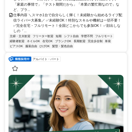
「家庭の事情で」「テスト期間だから」「本業の繁忙期なので」な
ど、プラ...
仕事内容 ＼スマホ1台で自分らしく輝く！未経験から始めるライブ配
信ライバー大募集／ ✅未経験OK！特別なスキルや機材は一切不要！
✅完全在宅・フルリモート！全国どこからでも参加OK！ ✅顔出しな
しの「...
主婦・主夫歓迎
フリーター歓迎
短期
シフト自由
学歴不問
フルリモート
経験者歓迎
ネイルOK
在宅OK
ブランクOK
長期歓迎
完全歩合制
単発
ピアスOK
服装自由
ひげOK
髪型・髪色自由
アルバイト・パート