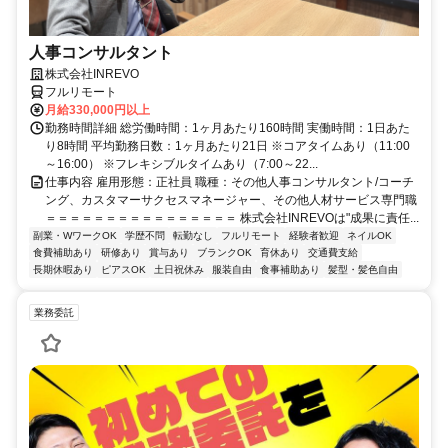
人事コンサルタント
株式会社INREVO
フルリモート
月給330,000円以上
勤務時間詳細 総労働時間：1ヶ月あたり160時間 実働時間：1日あた
り8時間 平均勤務日数：1ヶ月あたり21日 ※コアタイムあり（11:00
～16:00） ※フレキシブルタイムあり（7:00～22...
仕事内容 雇用形態：正社員 職種：その他人事コンサルタント/コーチ
ング、カスタマーサクセスマネージャー、その他人材サービス専門職
＝＝＝＝＝＝＝＝＝＝＝＝＝＝＝＝ 株式会社INREVOは"成果に責任...
副業・WワークOK
学歴不問
転勤なし
フルリモート
経験者歓迎
ネイルOK
食費補助あり
研修あり
賞与あり
ブランクOK
育休あり
交通費支給
長期休暇あり
ピアスOK
土日祝休み
服装自由
食事補助あり
髪型・髪色自由
業務委託