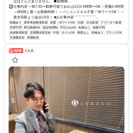
はほとんどありません。 ◆勤務曜...
仕事内容 ✨朝7:30〜勤務可能であれば1日4.5時間〜OK ✨実働4.5時間
～8時間と選べる勤務時間！ ✨パソコンスキル不要！WワークOK！ ✨
唐木田駅より徒歩10分！ ■お仕事内容 ￣￣￣￣￣￣...
制服あり
業界未経験者歓迎
副業・WワークOK
主婦・主夫歓迎
フリーター歓迎
学歴不問
即日勤務OK
固定時間制
平日のみOK
転勤なし
経験不問
未経験者歓迎
交通費全額支給
午前
ネイルOK
残業なし
研修あり
ブランクOK
交通費支給
長期歓迎
正社員