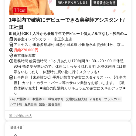
1年以内で確実にデビューできる美容師アシスタント/
正社員
即日入社OK！入社から最短半年でデビュー！個人ノルマなし・独自の教
育で確実に成長できる！アシスタント求人
美容室イレブンカット 京王永山店
アクセス 小田急多摩線/小田急小田原線 小田急永山徒歩約1分、京王
相模原線 京王永山徒歩約1分、京王相模原線 京王多摩センター東口徒
月給270,000円
歩約34分
東京都多摩市
勤務時間 総労働時間：1ヶ月あたり179時間 9：30～20：00 ※休憩
90分 指名制が無いので、休憩はしっかり取れます! お昼休憩時には携
帯をいじったり、休憩時に買い物に行くスタッフも♪
仕事内容 【未経験OK】手厚い教育で確実にスタイリストへ 【仕事内
容】 カット・カラー・パーマ等のサロン業務をお願いします。 【教
育体制が充実】 ■独自の段階的カリキュラムで確実にスキルアップ ■
シ...
バイク通勤OK
車通勤OK
職場見学可
交通費全額支給
研修あり
ブランクOK
シフト制
服装自由
髪型・髪色自由
同じ企業の求人
派遣社員