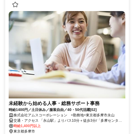
未経験から始める人事・総務サポート事務
時給1400円／土日休み／服装自由／40・50代活躍[02]
株式会社アムスコーポレーション <勤務地>東京都多摩市永山
交通・アクセス 「永山駅」よりバス10分＋徒歩3分/「多摩センター
駅」よりバス15分+徒歩3分 ※車・バイク通勤OK
時給1,400円以上
東京都多摩市