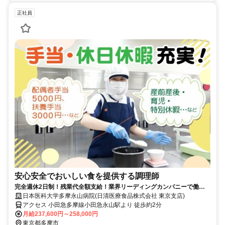
正社員
安心安全でおいしい食を提供する調理師
完全週休2日制！残業代全額支給！業界リーディングカンパニーで働き
ませんか？！
日本医科大学多摩永山病院(日清医療食品株式会社 東京支店)
アクセス 小田急多摩線小田急永山駅より 徒歩約2分
月給237,600円～258,000円
東京都多摩市