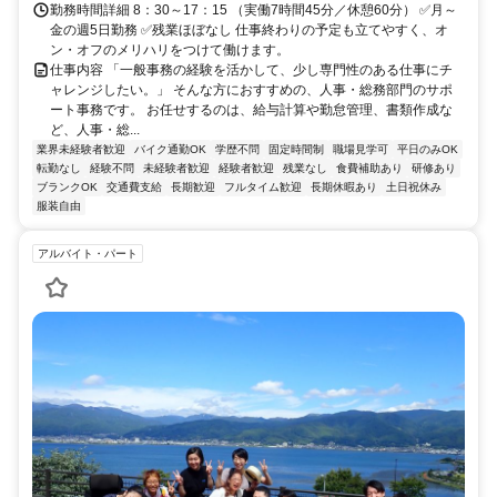
勤務時間詳細 8：30～17：15 （実働7時間45分／休憩60分） ✅月～
金の週5日勤務 ✅残業ほぼなし 仕事終わりの予定も立てやすく、オ
ン・オフのメリハリをつけて働けます。
仕事内容 「一般事務の経験を活かして、少し専門性のある仕事にチ
ャレンジしたい。」 そんな方におすすめの、人事・総務部門のサポ
ート事務です。 お任せするのは、給与計算や勤怠管理、書類作成な
ど、人事・総...
業界未経験者歓迎
バイク通勤OK
学歴不問
固定時間制
職場見学可
平日のみOK
転勤なし
経験不問
未経験者歓迎
経験者歓迎
残業なし
食費補助あり
研修あり
ブランクOK
交通費支給
長期歓迎
フルタイム歓迎
長期休暇あり
土日祝休み
服装自由
アルバイト・パート