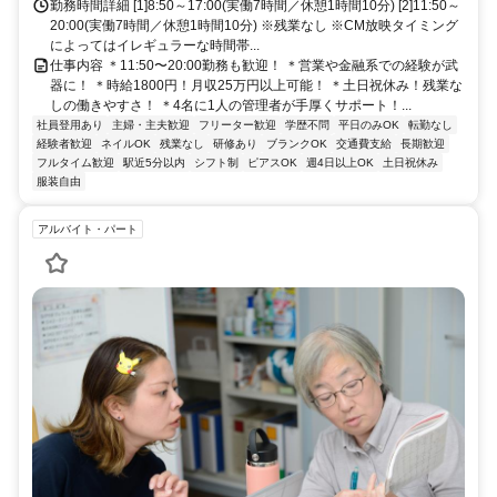
勤務時間詳細 [1]8:50～17:00(実働7時間／休憩1時間10分) [2]11:50～
20:00(実働7時間／休憩1時間10分) ※残業なし ※CM放映タイミング
によってはイレギュラーな時間帯...
仕事内容 ＊11:50〜20:00勤務も歓迎！ ＊営業や金融系での経験が武
器に！ ＊時給1800円！月収25万円以上可能！ ＊土日祝休み！残業な
しの働きやすさ！ ＊4名に1人の管理者が手厚くサポート！...
社員登用あり
主婦・主夫歓迎
フリーター歓迎
学歴不問
平日のみOK
転勤なし
経験者歓迎
ネイルOK
残業なし
研修あり
ブランクOK
交通費支給
長期歓迎
フルタイム歓迎
駅近5分以内
シフト制
ピアスOK
週4日以上OK
土日祝休み
服装自由
アルバイト・パート