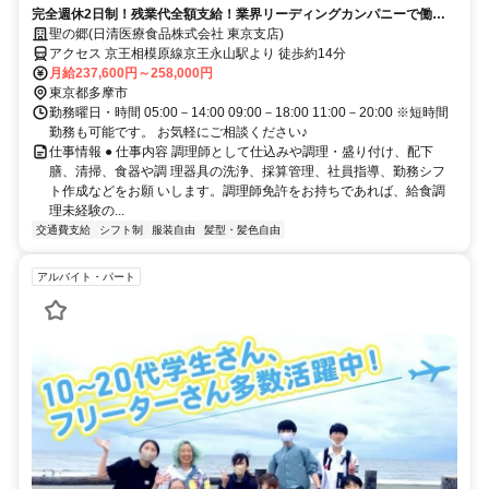
完全週休2日制！残業代全額支給！業界リーディングカンパニーで働き
ませんか？！
聖の郷(日清医療食品株式会社 東京支店)
アクセス 京王相模原線京王永山駅より 徒歩約14分
月給237,600円～258,000円
東京都多摩市
勤務曜日・時間 05:00－14:00 09:00－18:00 11:00－20:00 ※短時間
勤務も可能です。 お気軽にご相談ください♪
仕事情報 ● 仕事内容 調理師として仕込みや調理・盛り付け、配下
膳、清掃、食器や調 理器具の洗浄、採算管理、社員指導、勤務シフ
ト作成などをお願 いします。調理師免許をお持ちであれば、給食調
理未経験の...
交通費支給
シフト制
服装自由
髪型・髪色自由
アルバイト・パート