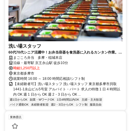
洗い場スタッフ
60代70代シニア活躍中！お弁当容器を食洗器に入れるカンタン作業。シ
フトご相談可能です！
まごころ弁当 多摩・稲城本店
沿線・最寄駅 京王永山駅 徒歩10分
時給1,250円以上
東京都多摩市
就業時間 16:00 ～ 18:00 時間応相談/シフト制
【未経験者可】洗い場スタッフ 洗い場スタッフ 東京都多摩市貝取
1441-1永山ビル5号室 アルバイト・パート 求人の特徴 1 日 4 時間以
内 OK 週 1 日から OK 週 2・3 日から OK ...
週1日からOK
副業・WワークOK
1日4時間以内OK
主婦・主夫歓迎
バイク通勤OK
未経験者歓迎
週2・3日からOK
シフト制
服装自由
業務委託