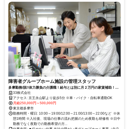
障害者グループホーム施設の管理スタッフ
多摩勤務/脱!!体力勝負の介護職！給与とは別に月２万円の家賃補助！年
齢一切不問＆シニアも多数活躍！グループホーム施設の管理スタッフ
33株式会社
アクセス: 京王永山駅より徒歩5分 ※車・バイク・自転車通勤OK
月給250,000円～500,000円
東京都多摩市
勤務時間・曜日: 10:00～19:00/12:00～21:00/13:00～22:00など ※休
憩1時間 ※入社後、現場の仕事の流れ把握のため夜勤も研修有 ※日中
勤務でなく夜勤での勤務希望の方...