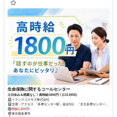
生命保険に関するコールセンター
土日休み＆残業なし！高時給1800円！(1313950)
トランスコスモス株式会社
交通・アクセス 「多摩センター駅」徒歩5分、「京王多摩センター
駅」「小田急多摩センター駅」徒歩7分
時給1,800円
東京都多摩市