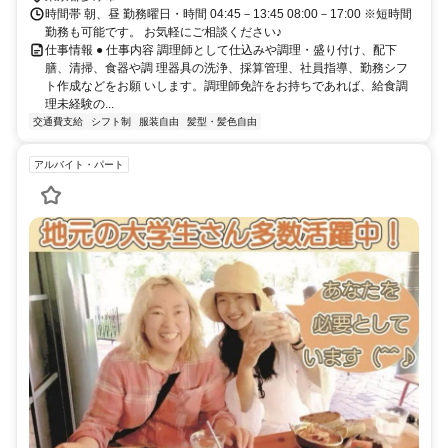
時間帯 朝、昼 勤務曜日・時間 04:45－13:45 08:00－17:00 ※短時間
勤務も可能です。 お気軽にご相談ください♪
仕事情報 ● 仕事内容 調理師として仕込みや調理・盛り付け、配下
膳、清掃、食器や調 理器具の洗浄、採算管理、社員指導、勤務シフ
ト作成などをお願 いします。調理師免許をお持ちであれば、給食調
理未経験の...
交通費支給
シフト制
服装自由
髪型・髪色自由
アルバイト・パート