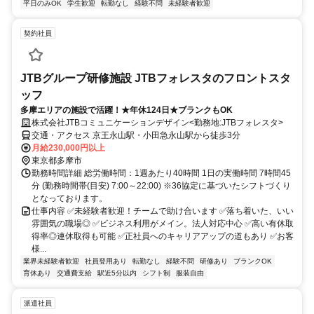
平日のみOK
学生歓迎
転勤なし
経験不問
未経験者歓迎
契約社員
JTBグループ研修施設 JTBフォレスタのフロントスタ
ッフ
多摩エリアの施設で活躍！★年休124日★ブランクもOK
株式会社JTBコミュニケーションデザイン<勤務地:JTBフォレスタ>
交通・アクセス 京王永山駅・小田急永山駅から徒歩3分
月給230,000円以上
東京都多摩市
勤務時間詳細 総労働時間：1週あたり40時間 1日の実働時間 7時間45
分 (勤務時間帯(目安) 7:00～22:00) ※36協定に基づいたシフトづくり
となっております。
仕事内容 ✅未経験者歓迎！チームで助け合います ✅落ち着いた、いい
雰囲気の職場◎ ✅ビジネス利用がメイン。法人対応中心 ✅高い有休取
得率◎連休取得も可能 ✅正社員へのキャリアアップの道もあり ✅お客
様...
業界未経験者歓迎
社員登用あり
転勤なし
経験不問
研修あり
ブランクOK
育休あり
交通費支給
駅近5分以内
シフト制
服装自由
派遣社員