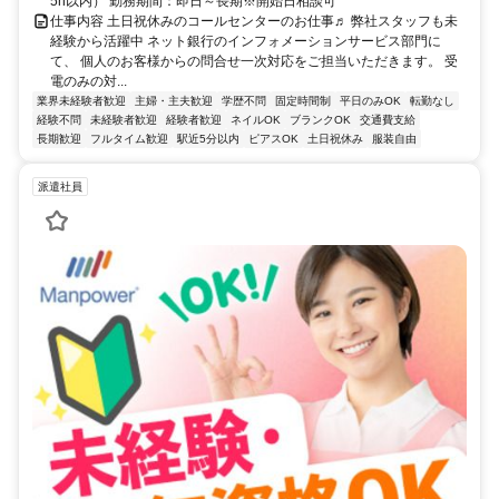
5h以内） 勤務期間：即日～長期※開始日相談可
仕事内容 土日祝休みのコールセンターのお仕事♬ 弊社スタッフも未
経験から活躍中 ネット銀行のインフォメーションサービス部門に
て、 個人のお客様からの問合せ一次対応をご担当いただきます。 受
電のみの対...
業界未経験者歓迎
主婦・主夫歓迎
学歴不問
固定時間制
平日のみOK
転勤なし
経験不問
未経験者歓迎
経験者歓迎
ネイルOK
ブランクOK
交通費支給
長期歓迎
フルタイム歓迎
駅近5分以内
ピアスOK
土日祝休み
服装自由
派遣社員