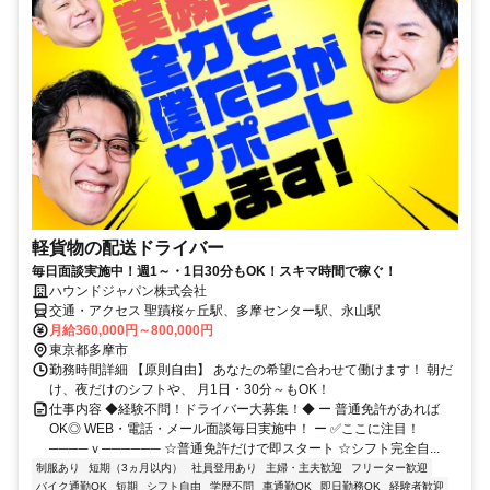
軽貨物の配送ドライバー
毎日面談実施中！週1～・1日30分もOK！スキマ時間で稼ぐ！
ハウンドジャパン株式会社
交通・アクセス 聖蹟桜ヶ丘駅、多摩センター駅、永山駅
月給360,000円～800,000円
東京都多摩市
勤務時間詳細 【原則自由】 あなたの希望に合わせて働けます！ 朝だ
け、夜だけのシフトや、 月1日・30分～もOK！
仕事内容 ◆経験不問！ドライバー大募集！◆ ー 普通免許があれば
OK◎ WEB・電話・メール面談毎日実施中！ ー ✅ここに注目！
────ｖ────── ☆普通免許だけで即スタート ☆シフト完全自...
制服あり
短期（3ヵ月以内）
社員登用あり
主婦・主夫歓迎
フリーター歓迎
バイク通勤OK
短期
シフト自由
学歴不問
車通勤OK
即日勤務OK
経験者歓迎