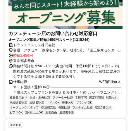
カフェチェーン店のお問い合わせ対応窓口
オープニング募集／時給1450円スタート(1315246)
トランスコスモス株式会社
交通・アクセス 「多摩センター駅」徒歩5分、「京王多摩センター
駅」「小田急多摩センター駅」徒歩7分
時給1,450円
東京都多摩市
勤務時間詳細 9:50～18:00(実働7時間・休憩1時間10分) ※月2～3時
間程度の残業が発生する場合があります。 ※毎月15日前後に翌月の
シフト希望を提出(月3日まで希望休可)。
仕事内容 ―――――――――――――――――――― WEB面接orス
マート面接！選択OK◎ ――――――――――――――――――――
＊憧れのカフェブランドを支えるお仕事♪ ＊嬉しいオープニング！...
社員登用あり
主婦・主夫歓迎
フリーター歓迎
学歴不問
固定時間制
転勤なし
未経験者歓迎
経験者歓迎
ネイルOK
研修あり
ブランクOK
オープニングスタッフ
交通費支給
長期歓迎
フルタイム歓迎
駅近5分以内
ピアスOK
週4日以上OK
服装自由
履歴書不要
派遣社員