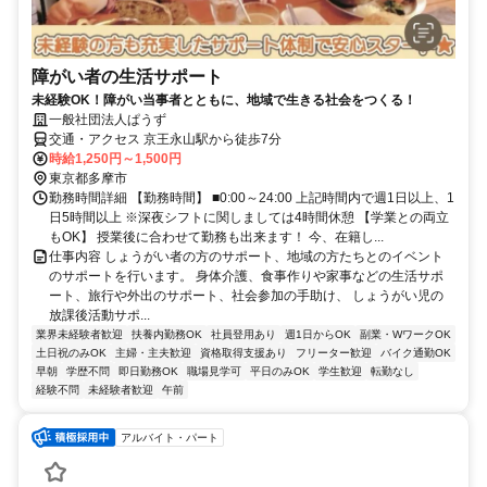
障がい者の生活サポート
未経験OK！障がい当事者とともに、地域で生きる社会をつくる！
一般社団法人ぱうず
交通・アクセス 京王永山駅から徒歩7分
時給1,250円～1,500円
東京都多摩市
勤務時間詳細 【勤務時間】 ■0:00～24:00 上記時間内で週1日以上、1
日5時間以上 ※深夜シフトに関しましては4時間休憩 【学業との両立
もOK】 授業後に合わせて勤務も出来ます！ 今、在籍し...
仕事内容 しょうがい者の方のサポート、地域の方たちとのイベント
のサポートを行います。 身体介護、食事作りや家事などの生活サポ
ート、旅行や外出のサポート、社会参加の手助け、 しょうがい児の
放課後活動サポ...
業界未経験者歓迎
扶養内勤務OK
社員登用あり
週1日からOK
副業・WワークOK
土日祝のみOK
主婦・主夫歓迎
資格取得支援あり
フリーター歓迎
バイク通勤OK
早朝
学歴不問
即日勤務OK
職場見学可
平日のみOK
学生歓迎
転勤なし
経験不問
未経験者歓迎
午前
アルバイト・パート