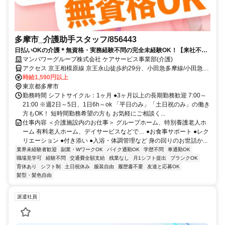
多摩市_介護助手スタッフ/856443
日払いOKの介護＊無資格・実務経験不問の完全未経験OK！【来社不
要！WEB・電話登録OK】
マンパワーグループ株式会社 ケアサービス事業部(介護)
アクセス 京王相模原線 京王永山徒歩約29分、小田急多摩線/小田急小
田原線 小田急永山徒歩約29分、小田急多摩線/小田急小田原線 はるひ
時給1,590円以上
野南口徒歩約34分 車・バイク通勤OK（派遣先による）
東京都多摩市
勤務時間 シフトサイクル：1ヶ月 ●3ヶ月以上の長期勤務歓迎 7:00～
21:00 ※週2日～5日、1日6h～ok 「平日のみ」「土日祝のみ」の働き
方もOK！ 短時間勤務希望の方も お気軽にご相談く...
仕事内容 ＜介護施設内のお仕事＞ グループホーム、特別養護老人ホ
ーム 有料老人ホーム、デイサービスなどで… ●お食事サポート ●レク
リエーション ●付き添い ●入浴・体調管理など 身の回りのお世話か...
業界未経験者歓迎
副業・WワークOK
バイク通勤OK
学歴不問
車通勤OK
職場見学可
経験不問
交通費全額支給
残業なし
月1シフト提出
ブランクOK
育休あり
シフト制
土日祝休み
服装自由
履歴書不要
友達と応募OK
髪型・髪色自由
派遣社員