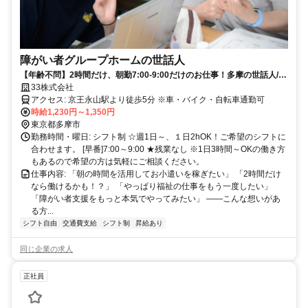
障がい者グループホームの世話人
【年齢不問】2時間だけ、朝勤7:00-9:00だけのお仕事！多摩の世話人/週
1日～1日3h～/未経験者も大歓迎♪
33株式会社
アクセス: 京王永山駅より徒歩5分 ※車・バイク・自転車通勤可
時給1,230円～1,350円
東京都多摩市
勤務時間・曜日: シフト制 ☆週1日～、１日2hOK！ご希望のシフトに
合わせます。 [早番]7:00～9:00 ★残業なし ※1日3時間～OKの働き方
もあるので希望の方は気軽にご相談ください。
仕事内容: 「朝の時間を活用してお小遣いを稼ぎたい」 「2時間だけ
なら働けるかも！？」 「やっぱり福祉の仕事をもう一度したい」
「障がい者支援をもっと本気でやってみたい」 ――こんな想いがあ
る方...
シフト自由
交通費支給
シフト制
昇給あり
同じ企業の求人
正社員