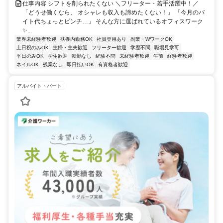
仕事内容 シフトを削られたくない ＼フリーター・若手活躍中！／
「どうせ働くなら、 オシャレも収入も諦めたくない！」 「今月のバ
イト代ちょっとピンチ…」 そんな方に選ばれているオフィスワーク
✨...
業界未経験者歓迎
扶養内勤務OK
社員登用あり
副業・WワークOK
土日祝のみOK
主婦・主夫歓迎
フリーター歓迎
学歴不問
職場見学可
平日のみOK
学生歓迎
転勤なし
経験不問
未経験者歓迎
午前
経験者歓迎
ネイルOK
残業なし
即日払いOK
有資格者歓迎
アルバイト・パート