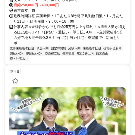
月給250,000円～400,000円
東京都立川市
勤務時間詳細 実働時間：1日あたり8時間 平均勤務日数：1ヶ月あた
り21日 ＜勤務時間＞ 9：00～18：00
仕事内容 ⭐未経験からでも月給25万円以上を確約！ ⭐担当人数が増え
るほど給与UP！ ⭐日払い・週払い・即日払いOK！ ⭐立川駅徒歩5分
の好立地＆完全週休2日！ ⭐住宅手当や社宅・寮完備で生活面もサ
ポ...
業界未経験者歓迎
学歴不問
固定時間制
経験不問
未経験者歓迎
住宅手当あり
週払いOK
即日払いOK
交通費支給
長期歓迎
駅近5分以内
服装自由
寮・社宅あり
正社員