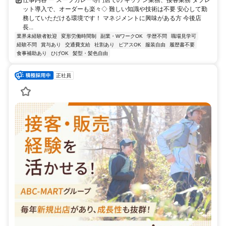
仕事内容 ー スープカレー専門店での キッチン業務、接客業務 タブレ
ット導入で、オーダーも楽々◇ 難しい知識や技術は不要 安心して勤
務していただける環境です！ マネジメントに興味がある方 今後店
長...
業界未経験者歓迎
変形労働時間制
副業・WワークOK
学歴不問
職場見学可
経験不問
賞与あり
交通費支給
社割あり
ピアスOK
服装自由
履歴書不要
食事補助あり
ひげOK
髪型・髪色自由
正社員