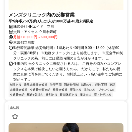
メンズクリニック内の反響営業
平均年収750万/約3人に1人が1000万越/40歳未満限定
株式会社HRエイド 立川
交通・アクセス 立川市錦町
月給270,000円～600,000円
東京都立川市
勤務時間詳細 総労働時間：1週あたり40時間 9:00～18:00（休憩60
分・実働8時間） ※勤務クリニックにより前後します。 ※完全予約制
クリニックの為、前日には退勤時間の目安が分かります。 ...
仕事内容 当クリニックに来院されるのは、 ご自身の悩みやコンプレ
ックスを本気で解決したいと願う方のみ。 だからこそ、私たちの提
案に真剣に耳を傾けてくださり、 9割以上という高い確率でご契約に
繋がって...
制服あり
業界未経験者歓迎
学歴不問
固定時間制
転勤なし
経験不問
英語
未経験者歓迎
交通費全額支給
経験者歓迎
研修あり
賞与あり
ブランクOK
交通費支給
駅近5分以内
社割あり
長期休暇あり
服装自由
寮・社宅あり
正社員