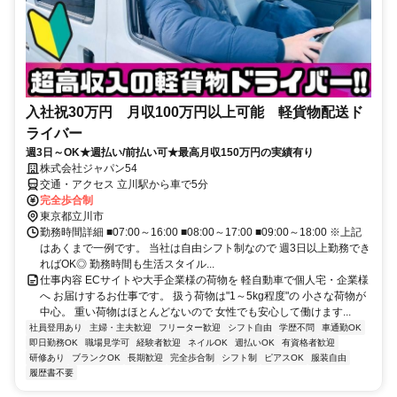
入社祝30万円 月収100万円以上可能 軽貨物配送ド
ライバー
週3日～OK★週払い/前払い可★最高月収150万円の実績有り
株式会社ジャパン54
交通・アクセス 立川駅から車で5分
完全歩合制
東京都立川市
勤務時間詳細 ■07:00～16:00 ■08:00～17:00 ■09:00～18:00 ※上記
はあくまで一例です。 当社は自由シフト制なので 週3日以上勤務でき
ればOK◎ 勤務時間も生活スタイル...
仕事内容 ECサイトや大手企業様の荷物を 軽自動車で個人宅・企業様
へ お届けするお仕事です。 扱う荷物は"1～5kg程度"の 小さな荷物が
中心。 重い荷物はほとんどないので 女性でも安心して働けます...
社員登用あり
主婦・主夫歓迎
フリーター歓迎
シフト自由
学歴不問
車通勤OK
即日勤務OK
職場見学可
経験者歓迎
ネイルOK
週払いOK
有資格者歓迎
研修あり
ブランクOK
長期歓迎
完全歩合制
シフト制
ピアスOK
服装自由
履歴書不要