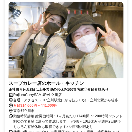
スープカレー店のホール・キッチン
正社員月休み8日以上◆希望のお休み100%考慮◇昇給昇格あり
RojiuraCurrySAMURAI.立川店
交通・アクセス ・JR立川駅北口から徒歩10分・立川北駅から徒歩8
分 ◇交通費支給（規定あり）
月給314,000円～441,000円
東京都立川市
勤務時間詳細 総労働時間：1ヶ月あたり174時間 〜 200時間 ✅シフト
制なので希望に沿って作成します！ ✅月8～10日休み ✅週休2日制 ✨
もちろん有給休暇も取得できます♪ ✨長期休暇あり