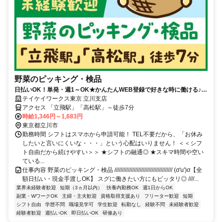
野菜のピッキング・検品
日払いOK！単発・週1～OK★かんたんWEB登録で好きな時に働ける♪お
友達との応募歓迎！
テイケイワークス東京 立川支店
アクセス 「立飛駅」「高松駅」～徒歩7分
時給1,346円～1,683円
東京都立川市
勤務時間 シフトはスマホから申請可能！ TEL不要だから、「お休み
したいと言いにくいな・・・」という心配はいりません！ ＜＜シフ
ト自由だから続けやすい＞＞ ★シフトの融通◎ ★スキマ時間や空い
ている...
仕事内容 野菜のピッキング・検品 /////////////////////////////////////// (σ'u')σ【全
額日払い・現金手渡しOK】 スグに働きたい方にもピッタリ◎ ////...
業界未経験者歓迎
短期（3ヵ月以内）
扶養内勤務OK
週1日からOK
副業・WワークOK
主婦・主夫歓迎
資格取得支援あり
フリーター歓迎
短期
シフト自由
学歴不問
職場見学可
学生歓迎
転勤なし
経験不問
未経験者歓迎
経験者歓迎
週払いOK
即日払いOK
研修あり