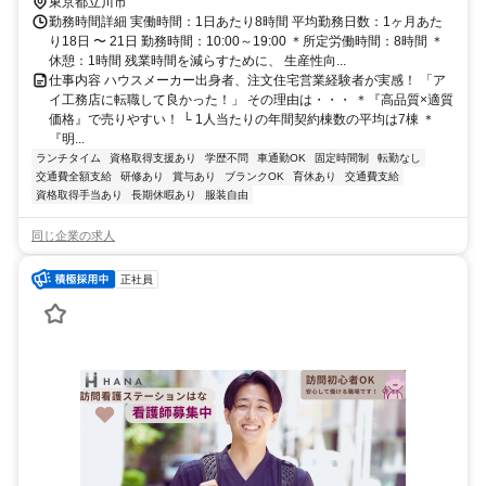
駅下車
東京都立川市
勤務時間詳細 実働時間：1日あたり8時間 平均勤務日数：1ヶ月あた
り18日 〜 21日 勤務時間：10:00～19:00 ＊所定労働時間：8時間 ＊
休憩：1時間 残業時間を減らすために、 生産性向...
仕事内容 ハウスメーカー出身者、注文住宅営業経験者が実感！ 「ア
イ工務店に転職して良かった！」 その理由は・・・ ＊『高品質×適質
価格』で売りやすい！ └ 1人当たりの年間契約棟数の平均は7棟 ＊
『明...
ランチタイム
資格取得支援あり
学歴不問
車通勤OK
固定時間制
転勤なし
交通費全額支給
研修あり
賞与あり
ブランクOK
育休あり
交通費支給
資格取得手当あり
長期休暇あり
服装自由
同じ企業の求人
正社員