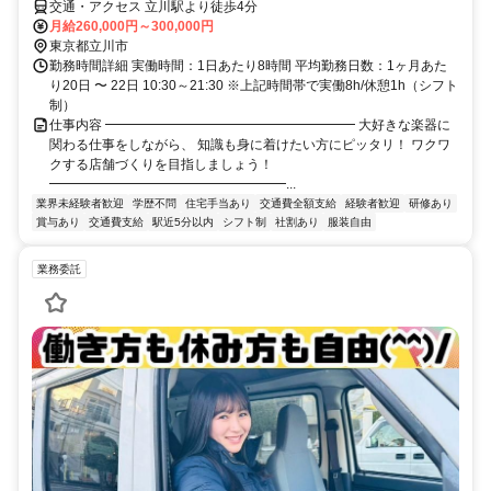
交通・アクセス 立川駅より徒歩4分
月給260,000円～300,000円
東京都立川市
勤務時間詳細 実働時間：1日あたり8時間 平均勤務日数：1ヶ月あた
り20日 〜 22日 10:30～21:30 ※上記時間帯で実働8h/休憩1h（シフト
制）
仕事内容 ━━━━━━━━━━━━━━━━━━━ 大好きな楽器に
関わる仕事をしながら、 知識も身に着けたい方にピッタリ！ ワクワ
クする店舗づくりを目指しましょう！
━━━━━━━━━━━━━━━━━━...
業界未経験者歓迎
学歴不問
住宅手当あり
交通費全額支給
経験者歓迎
研修あり
賞与あり
交通費支給
駅近5分以内
シフト制
社割あり
服装自由
業務委託