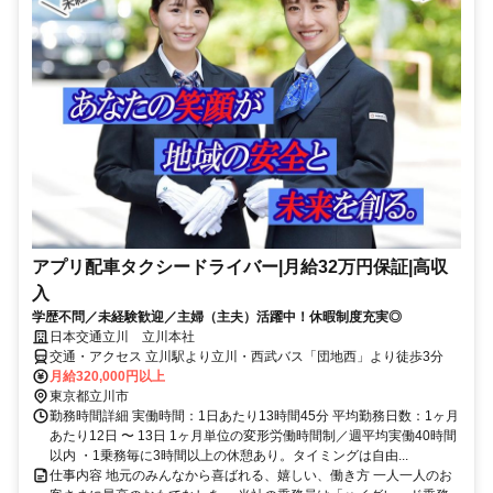
アプリ配車タクシードライバー|月給32万円保証|高収
入
学歴不問／未経験歓迎／主婦（主夫）活躍中！休暇制度充実◎
日本交通立川 立川本社
交通・アクセス 立川駅より立川・西武バス「団地西」より徒歩3分
月給320,000円以上
東京都立川市
勤務時間詳細 実働時間：1日あたり13時間45分 平均勤務日数：1ヶ月
あたり12日 〜 13日 1ヶ月単位の変形労働時間制／週平均実働40時間
以内 ・1乗務毎に3時間以上の休憩あり。タイミングは自由...
仕事内容 地元のみんなから喜ばれる、嬉しい、働き方 一人一人のお