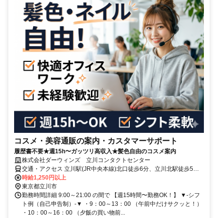
コスメ・美容通販の案内・カスタマーサポート
履歴書不要★週15h〜ガッツリ高収入★髪色自由のコスメ案内
株式会社ダーウィンズ 立川コンタクトセンター
交通・アクセス 立川駅(JR中央本線)北口徒歩6分、立川北駅徒歩5
分、立川南駅徒歩8分
時給1,250円以上
東京都立川市
勤務時間詳細 9:00～21:00 の間で 【週15時間〜勤務OK！】 ▼-シフ
ト例（自己申告制）-▼ ・9：00～13：00 （午前中だけサクッと！）
・10：00～16：00 （夕飯の買い物前...