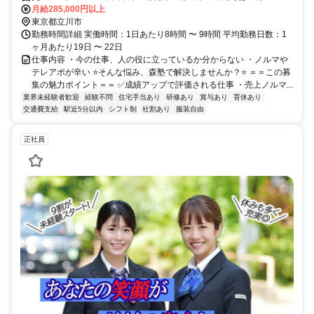
月給285,000円以上
東京都立川市
勤務時間詳細 実働時間：1日あたり8時間 〜 9時間 平均勤務日数：1
ヶ月あたり19日 〜 22日
仕事内容 ・今の仕事、人の役に立っているか分からない ・ノルマや
テレアポが辛い ⭐️そんな悩み、森塾で解決しませんか？⭐️ ＝＝この募
集の魅力ポイント＝＝ ✅成績アップで評価される仕事 ・売上ノルマ...
業界未経験者歓迎
経験不問
住宅手当あり
研修あり
賞与あり
育休あり
交通費支給
駅近5分以内
シフト制
社割あり
服装自由
正社員