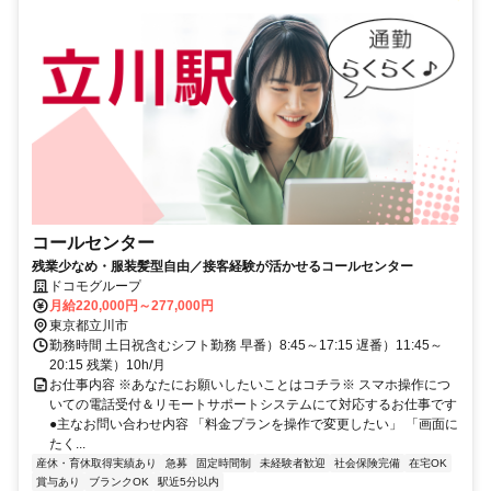
コールセンター
残業少なめ・服装髪型自由／接客経験が活かせるコールセンター
ドコモグループ
月給220,000円～277,000円
東京都立川市
勤務時間 土日祝含むシフト勤務 早番）8:45～17:15 遅番）11:45～
20:15 残業）10h/月
お仕事内容 ※あなたにお願いしたいことはコチラ※ スマホ操作につ
いての電話受付＆リモートサポートシステムにて対応するお仕事です
●主なお問い合わせ内容 「料金プランを操作で変更したい」 「画面に
たく...
産休・育休取得実績あり
急募
固定時間制
未経験者歓迎
社会保険完備
在宅OK
賞与あり
ブランクOK
駅近5分以内