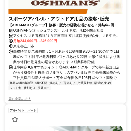
スポーツアパレル・アウトドア用品の接客･販売
【ABC-MARTグループ】接客・販売の経験を活かせる／賞与年2回・昇
給あり・キャリアアップ前提採用・私服OK・個人ノルマなし
OSHMAN'S(オッシュマンズ) ルミネ立川店[2449]正社員
アクセス ＪＲ青梅線/ＪＲ五日市線 立川北口徒歩約1分、ＪＲ中央本
線 立川北口徒歩約1分、ＪＲ南武線 立川北口徒歩約1分
月給244,000円～246,000円
東京都立川市
勤務時間 総労働時間：1ヶ月あたり168時間 9:30～21:30の間で 1日
8hのシフト制 平均勤務日数／1ヶ月あたり22日 ※繁忙状況により残
業や休日出勤発生の場合があります ＜残業抑制取組...
仕事内容 ■おすすめポイント ◎ABC-MARTグループで毎年新規出店
があり成長性も抜群 ◎ノルマなしのアパレル販売 ◎販売未経験から
正社員採用 ◎新人サポート万全 ◎年間休日108日 ◎シフト調整で...
業界未経験者歓迎
経験不問
賞与あり
育休あり
交通費支給
駅近5分以内
シフト制
社割あり
服装自由
同じ企業の求人
アルバイト・パート