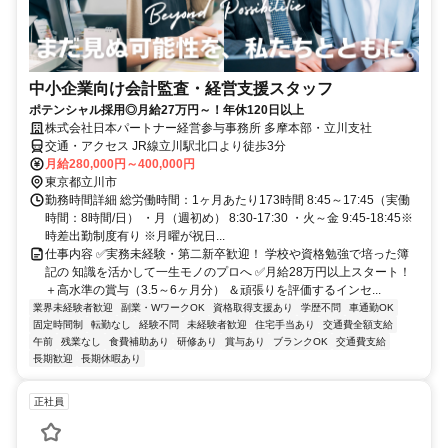
中小企業向け会計監査・経営支援スタッフ
ポテンシャル採用◎月給27万円～！年休120日以上
株式会社日本パートナー経営参与事務所 多摩本部・立川支社
交通・アクセス JR線立川駅北口より徒歩3分
月給280,000円～400,000円
東京都立川市
勤務時間詳細 総労働時間：1ヶ月あたり173時間 8:45～17:45（実働
時間：8時間/日） ・月（週初め） 8:30-17:30 ・火～金 9:45-18:45※
時差出勤制度有り ※月曜が祝日...
仕事内容 ✅実務未経験・第二新卒歓迎！ 学校や資格勉強で培った簿
記の 知識を活かして一生モノのプロへ ✅月給28万円以上スタート！
＋高水準の賞与（3.5～6ヶ月分） ＆頑張りを評価するインセ...
業界未経験者歓迎
副業・WワークOK
資格取得支援あり
学歴不問
車通勤OK
固定時間制
転勤なし
経験不問
未経験者歓迎
住宅手当あり
交通費全額支給
午前
残業なし
食費補助あり
研修あり
賞与あり
ブランクOK
交通費支給
長期歓迎
長期休暇あり
正社員