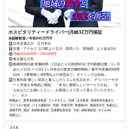
ホスピタリティードライバー|月給32万円保証
未経験歓迎／年収600万円可
日本交通立川 立川本社
交通・アクセス 立川駅より立川・西武バス「団地西」より徒歩3分
月給320,000円～700,000円
東京都立川市
勤務時間詳細 実働時間：1日あたり13時間45分 平均勤務日数：1ヶ月
あたり12日 〜 13日 1ヶ月単位の変形労働時間制／週平均実働40時間
以内 ・1乗務毎に3時間以上の休憩あり。タイミングは自由...
仕事内容 優しい笑顔と暮らしのリズムを生み出す。 デリバリーサポ
ート市場を本格的に開拓。 「本当に素晴らしいサービスだね」 「次
もあなたにお願いしたい」 お客様にそう言って喜んでいただきた
い。 ホス...
制服あり
業界未経験者歓迎
ランチタイム
主婦・主夫歓迎
資格取得支援あり
フリーター歓迎
バイク通勤OK
早朝
学歴不問
車通勤OK
職場見学可
転勤なし
経験不問
英語
未経験者歓迎
交通費全額支給
午前
経験者歓迎
ネイルOK
残業なし
正社員