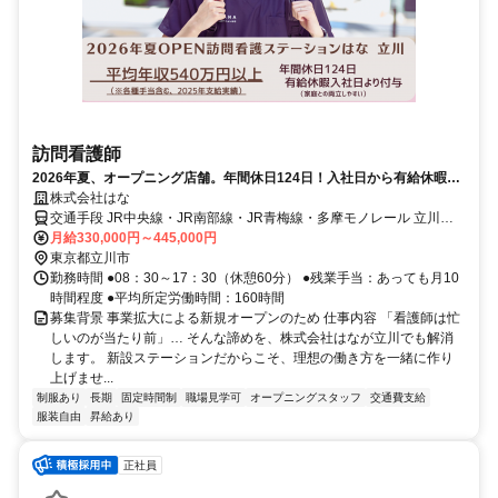
訪問看護師
2026年夏、オープニング店舗。年間休日124日！入社日から有給休暇＆
リフレッシュ休暇付与！
株式会社はな
交通手段 JR中央線・JR南部線・JR青梅線・多摩モノレール 立川駅
から徒歩4分 【最寄り駅】 ・ＪＲ青梅線「立川駅」 ・ＪＲ南武線
月給330,000円～445,000円
「立川駅」 ・その他
東京都立川市
勤務時間 ●08：30～17：30（休憩60分） ●残業手当：あっても月10
時間程度 ●平均所定労働時間：160時間
募集背景 事業拡大による新規オープンのため 仕事内容 「看護師は忙
しいのが当たり前」… そんな諦めを、株式会社はなが立川でも解消
します。 新設ステーションだからこそ、理想の働き方を一緒に作り
上げませ...
制服あり
長期
固定時間制
職場見学可
オープニングスタッフ
交通費支給
服装自由
昇給あり
正社員