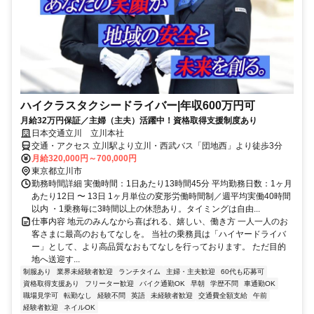
ハイクラスタクシードライバー|年収600万円可
月給32万円保証／主婦（主夫）活躍中！資格取得支援制度あり
日本交通立川 立川本社
交通・アクセス 立川駅より立川・西武バス「団地西」より徒歩3分
月給320,000円～700,000円
東京都立川市
勤務時間詳細 実働時間：1日あたり13時間45分 平均勤務日数：1ヶ月
あたり12日 〜 13日 1ヶ月単位の変形労働時間制／週平均実働40時間
以内 ・1乗務毎に3時間以上の休憩あり。タイミングは自由...
仕事内容 地元のみんなから喜ばれる、嬉しい、働き方 一人一人のお
客さまに最高のおもてなしを。 当社の乗務員は「ハイヤードライバ
ー」として、より高品質なおもてなしを行っております。 ただ目的
地へ送迎す...
制服あり
業界未経験者歓迎
ランチタイム
主婦・主夫歓迎
60代も応募可
資格取得支援あり
フリーター歓迎
バイク通勤OK
早朝
学歴不問
車通勤OK
職場見学可
転勤なし
経験不問
英語
未経験者歓迎
交通費全額支給
午前
経験者歓迎
ネイルOK