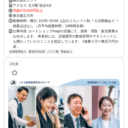
事に！真贋のプロへ！
株式会社ジラフ
アクセス: 立川駅 徒歩3分
月給270,000円以上
東京都立川市
勤務時間・曜日: 10:00~20:00 上記のうちシフト制 ＊土日勤務あり ＊
残業ほぼなし （月平均残業時間：10時間未満）
仕事内容: カードショップmagiの店舗にて、接客・買取・販売業務を
お任せします。 将来的には、店舗運営の数値管理やマネジメントに
も携わっていただくことを想定しています。 1枚数十万〜数百万円の
資...
社員登用あり
駅近5分以内
シフト制
昇給あり
正社員