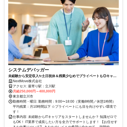
システムデバッガー
未経験から安定収入✨土日祝休＆残業少なめでプライベートも◎キャリ
アプランもしっかりサポート！
NextMove株式会社
アクセス: 最寄り駅：立川駅
月給250,000円～400,000円
東京都立川市
勤務時間・曜日: 勤務時間：9:00〜18:00（実働8時間／休憩1時間）
平均残業：月10時間以下 ☆プライベートにも目を向けやすい環境で
す！
仕事内容: 未経験からITキャリアをスタートしませんか？ 知識ゼロで
もOK！ IT業界で成長したい方を全力でサポートします！ 【お任せす
るお仕事について】 あなたのレベルや希望に合わせて、 段階的...