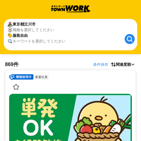
東京都
立川市
職種を選択してください
服装自由
キーワードを選択してください
869件
条件保存
関連度順
派遣社員