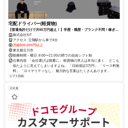
宅配ドライバー(軽貨物)
【普通免許だけで月80万円超え！】学歴・職歴・ブランク不問！稼ぎた
い気持ちがあれば即スタート可能！まずは30分のWEB説明からスタート
株式会社XiT
アクセス: 立飛駅から車で4分
月給800,000円以上
東京都立川市
勤務時間・曜日: 8:00〜21:00の間での自由シフト制
仕事内容: 「会社選びは慎重に」 軽貨物の求人は本当に多く、 どこも
似たように見えてしまいますよね。 「日給保証3万円」 「リース料無
料」 「ロイヤリティなし」 魅力的な言葉はたくさんあります...
シフト自由
正社員