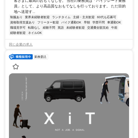
客さまに最高のおもてなしを。 当社の乗務員は「ハイグレード乗務
員」として、より高品質なおもてなしを行っております。 ただ目的
地へ送迎す...
制服あり
業界未経験者歓迎
ランチタイム
主婦・主夫歓迎
60代も応募可
資格取得支援あり
フリーター歓迎
バイク通勤OK
早朝
学歴不問
車通勤OK
職場見学可
転勤なし
経験不問
英語
未経験者歓迎
交通費全額支給
午前
経験者歓迎
ネイルOK
同じ企業の求人
業務委託