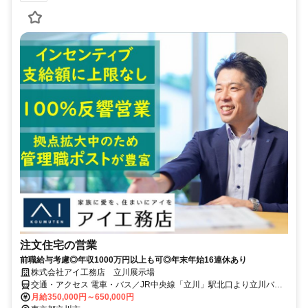
注文住宅の営業
前職給与考慮◎年収1000万円以上も可◎年末年始16連休あり
株式会社アイ工務店 立川展示場
交通・アクセス 電車・バス／JR中央線「立川」駅北口より立川バス
「立川サンシャインパーク前」下車、 多摩都市モノレール「立飛」
月給350,000円～650,000円