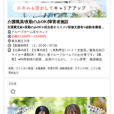
介護職員/夜勤のみOK/障害者施設
交通費支給⭐️夜勤のみOK✨担当者オススメ✅️研修支援有✨経験者優遇⭕️
車通勤ＯＫ
グループホーム友セカンド
日給11,560円～13,048円
東京都立川市
【勤務時間】 （1）20:00～07:00
【仕事内容】 【仕事内容】 ＼夜勤専従パート＊支援員／服装自由◎
マイカー通勤OK！ 障がい者グループホームでのお仕事です♪ 【概
要】 ●利用者様の就寝、 起床のうながし、 トイレ誘導、 服薬確認、
...
長期
フリーター歓迎
大量募集
学歴不問
経験者歓迎
ブランクOK
シフト制
昇給あり
正社員