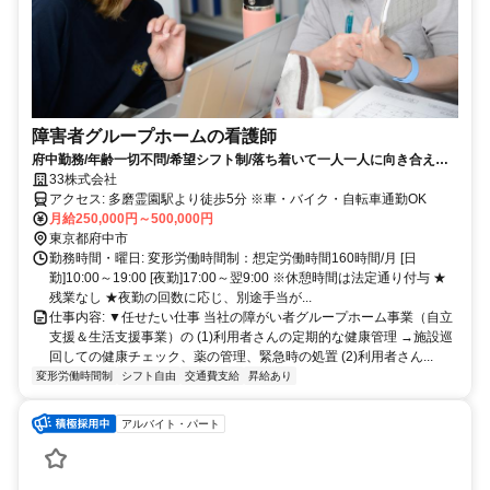
障害者グループホームの看護師
府中勤務/年齢一切不問/希望シフト制/落ち着いて一人一人に向き合える/
障がい者グループホームの看護師
33株式会社
アクセス: 多磨霊園駅より徒歩5分 ※車・バイク・自転車通勤OK
月給250,000円～500,000円
東京都府中市
勤務時間・曜日: 変形労働時間制：想定労働時間160時間/月 [日
勤]10:00～19:00 [夜勤]17:00～翌9:00 ※休憩時間は法定通り付与 ★
残業なし ★夜勤の回数に応じ、別途手当が...
仕事内容: ▼任せたい仕事 当社の障がい者グループホーム事業（自立
支援＆生活支援事業）の (1)利用者さんの定期的な健康管理 →施設巡
回しての健康チェック、薬の管理、緊急時の処置 (2)利用者さん...
変形労働時間制
シフト自由
交通費支給
昇給あり
アルバイト・パート