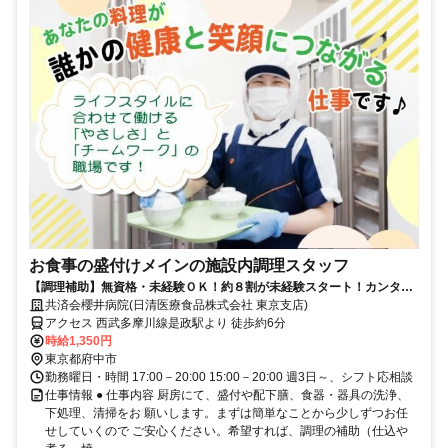
お食事の盛付けメインの施設内調理スタッフ
【調理補助】無資格・未経験ＯＫ！約８割が未経験スタート！カンタン
な盛付・配下膳・洗浄など
共済会櫻井病院(日清医療食品株式会社 東京支店)
アクセス 西武多摩川線是政駅より 徒歩約6分
時給1,350円
東京都府中市
勤務曜日・時間 17:00－20:00 15:00－20:00 週3日～、シフト応相談
仕事情報 ● 仕事内容 厨房にて、盛付や配下膳、食器・器具の洗浄、
下処理、清掃をお 願いします。まずは簡単なことから少しずつお任
せしていくので ご安心ください。希望すれば、調理の補助（仕込や