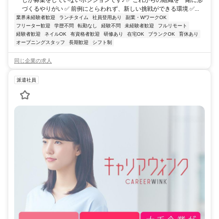
づくるやりがい ✅ 前例にとらわれず、新しい挑戦ができる環境 ✅...
業界未経験者歓迎
ランチタイム
社員登用あり
副業・WワークOK
フリーター歓迎
学歴不問
転勤なし
経験不問
未経験者歓迎
フルリモート
経験者歓迎
ネイルOK
有資格者歓迎
研修あり
在宅OK
ブランクOK
育休あり
オープニングスタッフ
長期歓迎
シフト制
同じ企業の求人
派遣社員