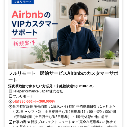
フルリモート 民泊サービスAirbnbのカスタマーサポ
ート
深夜帯勤務で稼ぎたい方必見！未経験歓迎✨(TP18PSM)
Teleperformance Japan株式会社
フルリモート
月給330,000円～360,000円
勤務時間詳細 実働時間：1日あたり8時間 平均勤務日数：1ヶ月あた
り21日 ▼シフト制：土日祝日含む週5日勤務 17：00～翌9：00の間
で実働8時間（土日祝含む週5日勤務） ・1時間休憩の他に前半...
仕事内容 ★新規プロジェクトスタート★ ✅ 完全在宅勤務♪ ✅ 弊社で
しか募集をしていないポジションです♪ ✅ これからの組織を一緒に形