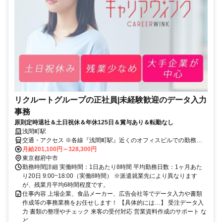
リクルートグループの正社員|未経験歓迎のデータ入力
事務
原則定時退社＆土日祝休＆年休125日＆賞与あり＆転勤なし
浅間町駅
交通・アクセス ※各線『浅間町駅』近くのオフィスビルでの勤務と
なります
月給201,100円～328,300円
東京都府中市
勤務時間詳細 実働時間：1日あたり8時間 平均勤務日数：1ヶ月あた
り20日 9:00~18:00（実働8時間） ※派遣就業先により異なります
が、残業月平均6時間程度です。
仕事内容 上場企業、食品メーカー、広告会社等でデータ入力や書類
作成等の事務業務をお任せします！ 【具体的には…】 受注データ入
力 書類の整理やチェック 来客の受付対応 営業資料作成のサポート な
ど ...