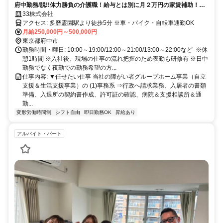
府中勤務/脱!!体力勝負の介護職！給与とは別に月２万円の家賃補助！年
齢一切不問＆シニアも多数活躍！グループホーム施設の管理スタッフ
33株式会社
アクセス: 多磨霊園駅より徒歩5分 ※車・バイク・自転車通勤OK
月給250,000円～500,000円
東京都府中市
勤務時間・曜日: 10:00～19:00/12:00～21:00/13:00～22:00など ※休
憩1時間 ※入社後、現場の仕事の流れ把握のため夜勤も研修有 ※日中
勤務でなく夜勤での勤務希望の方...
仕事内容: ▼任せたい仕事 当社の障がい者グループホーム事業（自立
支援＆生活支援事業）の (1)事務系 ⇒行政へ請求業務、入居者の書類
準備、入退所の契約書作成、許可証の確認、病院＆支援相談所＆通
勤...
変形労働時間制
シフト自由
即日勤務OK
昇給あり
アルバイト・パート