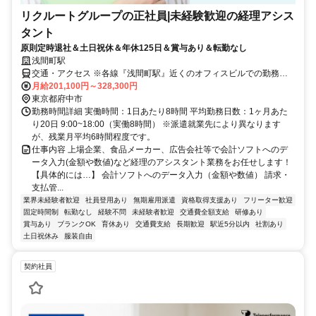
リクルートグループの正社員|未経験歓迎の経理アシス
タント
原則定時退社＆土日祝休＆年休125日＆賞与あり＆転勤なし
浅間町駅
交通・アクセス ※各線『浅間町駅』近くのオフィスビルでの勤務と
なります
月給201,100円～328,300円
東京都府中市
勤務時間詳細 実働時間：1日あたり8時間 平均勤務日数：1ヶ月あた
り20日 9:00~18:00（実働8時間） ※派遣就業先により異なります
が、残業月平均6時間程度です。
仕事内容 上場企業、食品メーカー、広告会社等で会計ソフトへのデ
ータ入力(金額や数値)など経理のアシスタント業務をお任せします！
【具体的には…】 会計ソフトへのデータ入力（金額や数値） 請求・
支払管...
業界未経験者歓迎
社員登用あり
無期雇用派遣
資格取得支援あり
フリーター歓迎
固定時間制
転勤なし
経験不問
未経験者歓迎
交通費全額支給
研修あり
賞与あり
ブランクOK
育休あり
交通費支給
長期歓迎
駅近5分以内
社割あり
土日祝休み
服装自由
契約社員