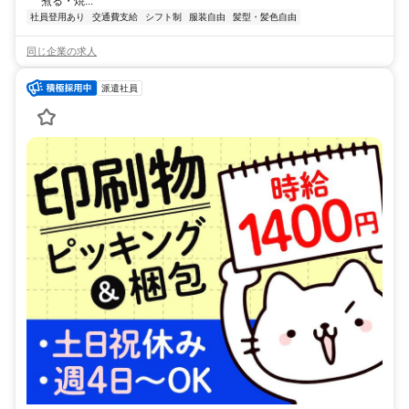
煮る・焼...
社員登用あり
交通費支給
シフト制
服装自由
髪型・髪色自由
同じ企業の求人
派遣社員