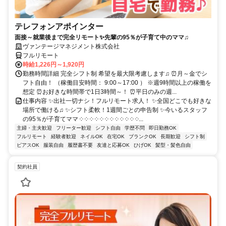
テレフォンアポインター
面接～就業後まで完全リモート✨先輩の95％が子育て中のママ♫
ヴァンテージマネジメント株式会社
フルリモート
時給1,226円～1,920円
勤務時間詳細 完全シフト制 希望を最大限考慮します♫ ⏰月～金でシ
フト自由！ （稼働目安時間： 9:00～17:00 ） ※週9時間以上の稼働を
想定 ⏰お好きな時間帯で1日3時間～！ ⏰平日のみの週...
仕事内容 ✨出社一切ナシ！フルリモート求人！ ✨全国どこでも好きな
場所で働ける♫ ✨シフト柔軟！1週間ごとの申告制 ✨今いるスタッフ
の95％が子育てママ ༶ ༶ ༶ ༶ ༶ ༶ ༶ ༶ ༶ ༶ ༶ ༶...
主婦・主夫歓迎
フリーター歓迎
シフト自由
学歴不問
即日勤務OK
フルリモート
経験者歓迎
ネイルOK
在宅OK
ブランクOK
長期歓迎
シフト制
ピアスOK
服装自由
履歴書不要
友達と応募OK
ひげOK
髪型・髪色自由
契約社員