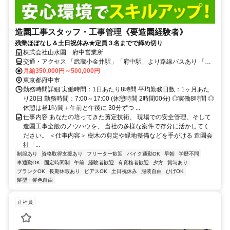
造園工事スタッフ・工事管理《要造園経験者》
残業ほぼなし＆土日祝休み★定員３名までで締め切り
株式会社山水園 府中営業所
交通・アクセス 「武蔵小金井駅」「府中駅」より路線バスあり 「浅
間町」バス停徒歩5分
月給350,000円～500,000円
東京都府中市
勤務時間詳細 実働時間：1日あたり8時間 平均勤務日数：1ヶ月あた
り20日 勤務時間：7:00～17:00 (休憩時間 2時間00分) ◎実働8時間 ◎
休憩は昼1時間＋午前と午後に 30分ずつ ...
仕事内容 あなたの培ってきた剪定技術、 現場での安全管理、そして
造園工事全般のノウハウを、 当社の多様な案件で存分に活かしてく
ださい。 ＜仕事内容＞ 樹木の剪定や緑地整備などを手がける 造園会
社「...
制服あり
資格取得支援あり
フリーター歓迎
バイク通勤OK
早朝
学歴不問
車通勤OK
固定時間制
午前
経験者歓迎
有資格者歓迎
夕方
賞与あり
ブランクOK
長期休暇あり
ピアスOK
土日祝休み
服装自由
ひげOK
髪型・髪色自由
正社員