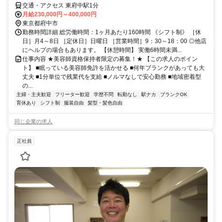
交通・アクセス 東府中駅1分
月給230,000円～400,000円
東京都府中市
勤務時間詳細 総労働時間：1ヶ月あたり160時間 《シフト制》 ［休
日］月4～8日 ［定休日］日曜日 ［営業時間］9：30～18：00 ◎他店
にヘルプの場合もあります。 【休憩時間】 実働6時間未満...
仕事内容 ★美容師資格保持者限定の募集！★ 【この求人のポイン
ト】 ■眠っている美容師免許を活かせる ■何年ブランクがあっても大
丈夫 ■1分単位で残業代を支給 ■ノルマなしで安心勤務 ■地域密着型
の...
主婦・主夫歓迎
フリーター歓迎
学歴不問
転勤なし
駅ナカ
ブランクOK
育休あり
シフト制
服装自由
髪型・髪色自由
同じ企業の求人
正社員