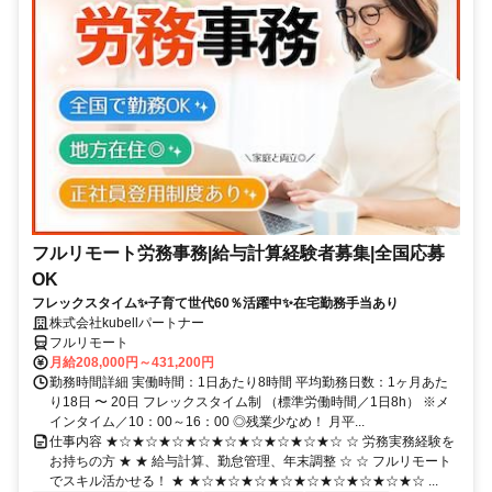
フルリモート労務事務|給与計算経験者募集|全国応募
OK
フレックスタイム✨子育て世代60％活躍中✨在宅勤務手当あり
株式会社kubellパートナー
フルリモート
月給208,000円～431,200円
勤務時間詳細 実働時間：1日あたり8時間 平均勤務日数：1ヶ月あた
り18日 〜 20日 フレックスタイム制 （標準労働時間／1日8h） ※メ
インタイム／10：00～16：00 ◎残業少なめ！ 月平...
仕事内容 ★☆★☆★☆★☆★☆★☆★☆★☆★☆ ☆ 労務実務経験を
お持ちの方 ★ ★ 給与計算、勤怠管理、年末調整 ☆ ☆ フルリモート
でスキル活かせる！ ★ ★☆★☆★☆★☆★☆★☆★☆★☆★☆ ...