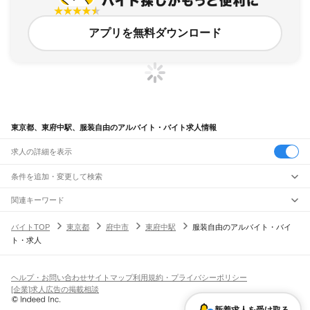
アプリを無料ダウンロード
東京都、東府中駅、服装自由のアルバイト・バイト求人情報
求人の詳細を表示
条件を追加・変更して検索
市区町村を追加・変更
関連キーワード
完全在宅ワーク 全国
シール貼り 在宅
現在地周辺
ガチャガチャ
犬カフェ
東京都
駅を追加・変更
バイトTOP
東京都
府中市
東府中駅
服装自由のアルバイト・バイ
東京都
すべて
ト・求人
東京23区
すべて
職種を追加・変更
JR東海道本線(東京～熱海)
千代田区
中央区
港区
新宿区
文京区
台東区
墨田区
江東区
品川区
目黒区
大田区
東京駅
新橋駅
品川駅
飲食・フードサービス
世田谷区
渋谷区
中野区
杉並区
豊島区
北区
荒川区
板橋区
練馬区
足立区
葛飾区
特徴を追加・変更
飲食・フードサービス
江戸川区
すべて
ヘルプ・お問い合わせ
サイトマップ
利用規約・プライバシーポリシー
JR山手線
ホールスタッフ
キッチンスタッフ
皿洗い・洗い場
精肉・鮮魚加工
給食調理
人気
[企業]求人広告の掲載相談
大崎駅
五反田駅
目黒駅
恵比寿駅
渋谷駅
原宿駅
代々木駅
新宿駅
新大久保駅
八王子市
立川市
武蔵野市
三鷹市
青梅市
府中市
昭島市
調布市
町田市
小金井市
雇用形態を追加・変更
パン屋（ベーカリー）
フードカウンター販売員
バー（BAR）・バーテンダー
日払いOK
高校生歓迎
学生歓迎
深夜の仕事
髪型・髪色自由
ひげOK
ネイルOK
高田馬場駅
目白駅
池袋駅
大塚駅
巣鴨駅
駒込駅
田端駅
西日暮里駅
日暮里駅
鶯谷駅
小平市
日野市
東村山市
国分寺市
国立市
福生市
狛江市
東大和市
清瀬市
飲食店補助（開店・閉店準備）
飲食店（店長・マネージャー）