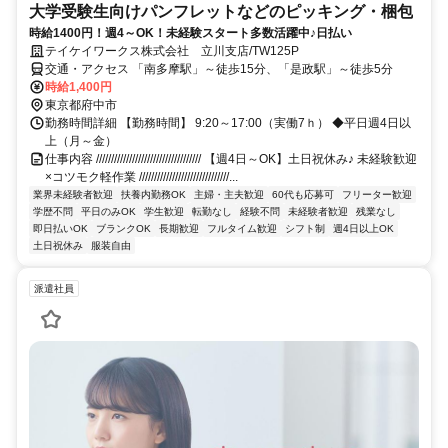
大学受験生向けパンフレットなどのピッキング・梱包
時給1400円！週4～OK！未経験スタート多数活躍中♪日払い
テイケイワークス株式会社 立川支店/TW125P
交通・アクセス 「南多摩駅」～徒歩15分、「是政駅」～徒歩5分
時給1,400円
東京都府中市
勤務時間詳細 【勤務時間】 9:20～17:00（実働7ｈ） ◆平日週4日以
上（月～金）
仕事内容 /////////////////////////////////// 【週4日～OK】土日祝休み♪ 未経験歓迎
×コツモク軽作業 //////////////////////////////...
業界未経験者歓迎
扶養内勤務OK
主婦・主夫歓迎
60代も応募可
フリーター歓迎
学歴不問
平日のみOK
学生歓迎
転勤なし
経験不問
未経験者歓迎
残業なし
即日払いOK
ブランクOK
長期歓迎
フルタイム歓迎
シフト制
週4日以上OK
土日祝休み
服装自由
派遣社員