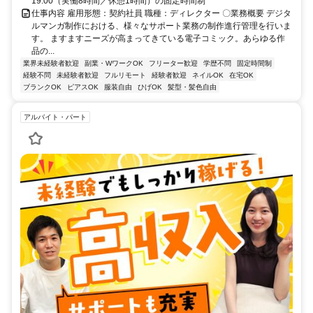
19:00（実働8時間／休憩1時間）の固定時間制
仕事内容 雇用形態：契約社員 職種：ディレクター 〇業務概要 デジタ
ルマンガ制作における、様々なサポート業務の制作進行管理を行いま
す。 ますますニーズが高まってきている電子コミック。あらゆる作
品の...
業界未経験者歓迎
副業・WワークOK
フリーター歓迎
学歴不問
固定時間制
経験不問
未経験者歓迎
フルリモート
経験者歓迎
ネイルOK
在宅OK
ブランクOK
ピアスOK
服装自由
ひげOK
髪型・髪色自由
アルバイト・パート