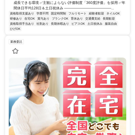
成長できる環境 ✅主観によらない評価制度「360度評価」を採用 ✅年
間休日平均128日＆土日祝休み ―――――――――――――...
資格取得支援あり
学歴不問
固定時間制
フルリモート
経験者歓迎
ネイルOK
研修あり
在宅OK
賞与あり
ブランクOK
育休あり
交通費支給
長期歓迎
資格取得手当あり
社割あり
長期休暇あり
ピアスOK
土日祝休み
服装自由
ひげOK
業務委託