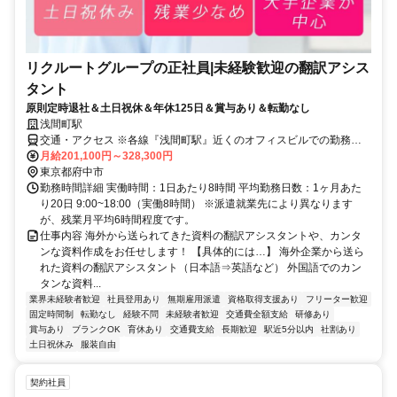
リクルートグループの正社員|未経験歓迎の翻訳アシス
タント
原則定時退社＆土日祝休＆年休125日＆賞与あり＆転勤なし
浅間町駅
交通・アクセス ※各線『浅間町駅』近くのオフィスビルでの勤務と
なります
月給201,100円～328,300円
東京都府中市
勤務時間詳細 実働時間：1日あたり8時間 平均勤務日数：1ヶ月あた
り20日 9:00~18:00（実働8時間） ※派遣就業先により異なります
が、残業月平均6時間程度です。
仕事内容 海外から送られてきた資料の翻訳アシスタントや、カンタ
ンな資料作成をお任せします！ 【具体的には…】 海外企業から送ら
れた資料の翻訳アシスタント（日本語⇒英語など） 外国語でのカン
タンな資料...
業界未経験者歓迎
社員登用あり
無期雇用派遣
資格取得支援あり
フリーター歓迎
固定時間制
転勤なし
経験不問
未経験者歓迎
交通費全額支給
研修あり
賞与あり
ブランクOK
育休あり
交通費支給
長期歓迎
駅近5分以内
社割あり
土日祝休み
服装自由
契約社員