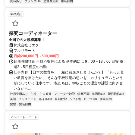
賞与あり
ブランクOK
交通費支給
服装自由
業務委託
探究コーディネーター
全国での大規模募集！
株式会社ミエタ
フルリモート
月給200,000円～500,000円
勤務時間詳細 ※対応案件による 基本的には 9：00～18：00 目安 ※
週2～5日程度の出勤
仕事内容 【日本の教育を、一緒に前進させませんか？】 「もっと良
い教育を届けたい」 そんな学校現場の想いを、カリキュラムという
形にしていく仕事です。 私たちは、学校ごとの理念や課題に向き合
いながら...
社員登用あり
主婦・主夫歓迎
フリーター歓迎
学歴不問
車通勤OK
即日勤務OK
英語
フルリモート
ネイルOK
長期歓迎
シフト制
ピアスOK
服装自由
髪型・髪色自由
アルバイト・パート