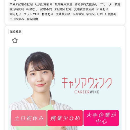
業界未経験者歓迎
社員登用あり
無期雇用派遣
資格取得支援あり
フリーター歓迎
固定時間制
転勤なし
経験不問
未経験者歓迎
交通費全額支給
研修あり
賞与あり
ブランクOK
育休あり
交通費支給
長期歓迎
駅近5分以内
社割あり
土日祝休み
服装自由
派遣社員