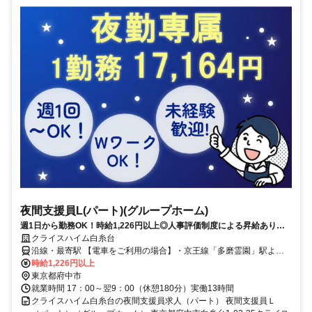
夜間支援員L(パート)(グループホーム)
週1日から勤務OK！時給1,226円以上◎人事評価制度による昇給あり！
服装・髪色・ネイル自由（規定あり）♪働きやすい環境づくりを進めてい
クライスハイム白糸台
ます！
沿線・最寄駅 【電車をご利用の場合】・京王線「多磨霊園」駅より
徒歩約6分・京王線「武蔵野台」駅より徒歩約10分・西武多摩湖線
時給1,226円以上
「白糸台」駅より徒歩約9分
東京都府中市
就業時間 17：00～翌9：00（休憩180分）実働13時間
クライスハイム白糸台の夜間支援員求人（パート） 夜間支援員Ｌ