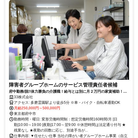
障害者グループホームのサービス管理責任者候補
府中勤務/脱!!体力勝負の介護職！給与とは別に月２万円の家賃補助！年
齢一切不問＆シニア多数活躍/サービス管理責任者候補
33株式会社
アクセス: 多磨霊園駅より徒歩5分 ※車・バイク・自転車通勤OK
月給250,000円～500,000円
東京都府中市
勤務時間・曜日: 変形労働時間制：想定労働時間160時間/月 [日
勤]10:00～19:00 [夜勤]17:00～翌9:00 ※休憩時間は法定通り付与 ★
残業なし ★夜勤の回数に応じ、別途手当が...
仕事内容: ▼任せたい仕事 当社の障がい者グループホーム事業（自立