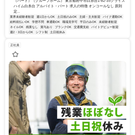
（パート）（グループホーム） 東京都府中市白糸台1-82-35クライス
ハイム白糸台 アルバイト・パート 求人の特徴 オンコールなし 原則
定...
業界未経験者歓迎
週1日からOK
土日祝のみOK
主婦・主夫歓迎
バイク通勤OK
給料前払いOK
学歴不問
車通勤OK
職場見学可
平日のみOK
未経験者歓迎
ネイルOK
残業なし
賞与あり
ブランクOK
交通費支給
バイトデビュー歓迎
週2・3日からOK
シフト制
土日祝休み
正社員