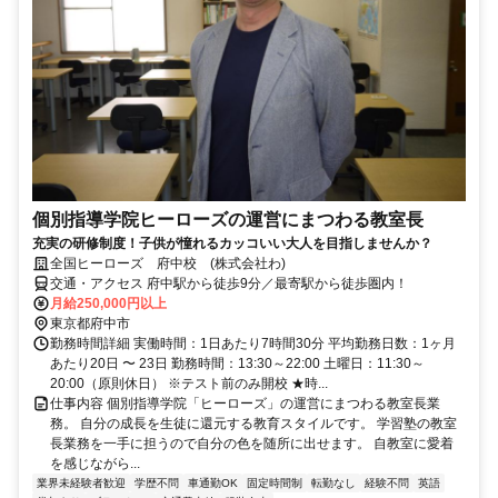
個別指導学院ヒーローズの運営にまつわる教室長
充実の研修制度！子供が憧れるカッコいい大人を目指しませんか？
全国ヒーローズ 府中校 (株式会社わ)
交通・アクセス 府中駅から徒歩9分／最寄駅から徒歩圏内！
月給250,000円以上
東京都府中市
勤務時間詳細 実働時間：1日あたり7時間30分 平均勤務日数：1ヶ月
あたり20日 〜 23日 勤務時間：13:30～22:00 土曜日：11:30～
20:00（原則休日） ※テスト前のみ開校 ★時...
仕事内容 個別指導学院「ヒーローズ」の運営にまつわる教室長業
務。 自分の成長を生徒に還元する教育スタイルです。 学習塾の教室
長業務を一手に担うので自分の色を随所に出せます。 自教室に愛着
を感じながら...
業界未経験者歓迎
学歴不問
車通勤OK
固定時間制
転勤なし
経験不問
英語