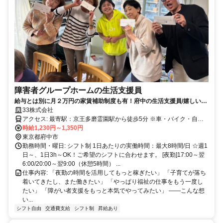
障害者グループホームの生活支援員
給与とは別に月２万円の家賃補助制度も有！府中の生活支援員/嬉しい夜
勤ボーナス有/週1日～1日3h～/昼勤務もOK!
33株式会社
アクセス: 最寄駅：京王多磨霊園駅から徒歩5分 ※車・バイク・自転
車通勤OK
時給1,230円～1,350円
東京都府中市
勤務時間・曜日: シフト制 1日あたりの実働時間：最大8時間/日 ☆週1
日～、1日3h～OK！ご希望のシフトに合わせます。 [夜勤]17:00～翌
6:00/20:00～翌9:00（休憩5時間） ...
仕事内容: 「夜勤の時間を活用してもっと稼ぎたい」 「子育てが落ち
着いてきたし、また働きたい」 「やっぱり福祉の仕事をもう一度し
たい」 「障がい者支援をもっと本気でやってみたい」 ――こんな想
い...
シフト自由
交通費支給
シフト制
昇給あり