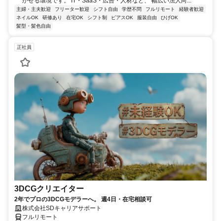
かせる環境です。 IT・SaaS・広告・人材など、 幅広い法人向...
主婦・主夫歓迎
フリーター歓迎
シフト自由
学歴不問
フルリモート
経験者歓迎
ネイルOK
研修あり
在宅OK
シフト制
ピアスOK
服装自由
ひげOK
髪型・髪色自由
正社員
3DCGクリエイター
2年でプロの3DCGモデラーへ。 週4日・在宅相談可
株式会社SDキャリアサポート
フルリモート