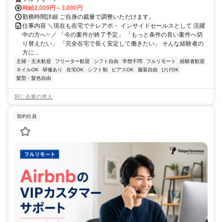
時給2,000円～3,000円
勤務時間詳細 ご自身の裁量で調整いただけます。
仕事内容 ＼現在も在宅でテレアポ・ インサイドセールスとして 活躍
中の方へ✨／ 「今の案件が終了予定」 「もっと条件の良い案件へ切
り替えたい」 「完全在宅で長く安定して働きたい」 そんな経験者の
方に...
主婦・主夫歓迎
フリーター歓迎
シフト自由
学歴不問
フルリモート
経験者歓迎
ネイルOK
研修あり
在宅OK
シフト制
ピアスOK
服装自由
ひげOK
髪型・髪色自由
同じ企業の求人
契約社員