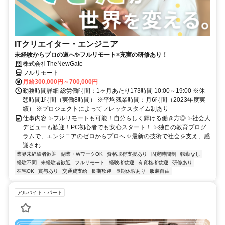
ITクリエイター・エンジニア
未経験からプロの道へ✨フルリモート×充実の研修あり！
株式会社TheNewGate
フルリモート
月給300,000円～700,000円
勤務時間詳細 総労働時間：1ヶ月あたり173時間 10:00～19:00 ※休
憩時間1時間（実働8時間） ※平均残業時間：月6時間（2023年度実
績） ※プロジェクトによってフレックスタイム制あり
仕事内容 ✨フルリモートも可能！自分らしく輝ける働き方◎ ✨社会人
デビューも歓迎！PC初心者でも安心スタート！ ✨独自の教育プログ
ラムで、エンジニアのゼロからプロへ ✨最新の技術で社会を支え、感
謝され...
業界未経験者歓迎
副業・WワークOK
資格取得支援あり
固定時間制
転勤なし
経験不問
未経験者歓迎
フルリモート
経験者歓迎
有資格者歓迎
研修あり
在宅OK
賞与あり
交通費支給
長期歓迎
長期休暇あり
服装自由
アルバイト・パート