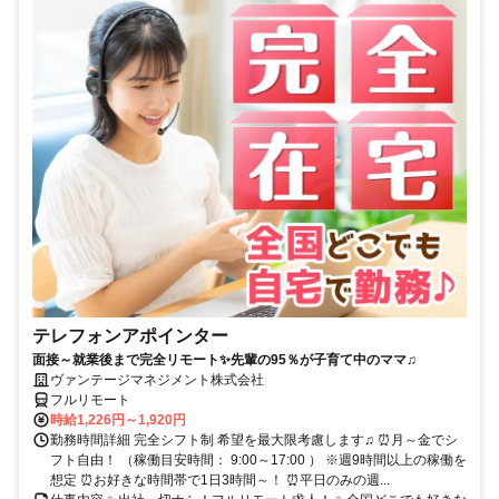
テレフォンアポインター
面接～就業後まで完全リモート✨先輩の95％が子育て中のママ♫
ヴァンテージマネジメント株式会社
フルリモート
時給1,226円～1,920円
勤務時間詳細 完全シフト制 希望を最大限考慮します♫ ⏰月～金でシ
フト自由！ （稼働目安時間： 9:00～17:00 ） ※週9時間以上の稼働を
想定 ⏰お好きな時間帯で1日3時間～！ ⏰平日のみの週...