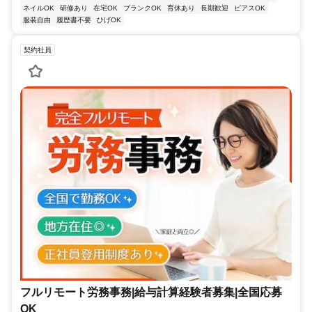
ネイルOK
研修あり
在宅OK
ブランクOK
育休あり
長期歓迎
ピアスOK
服装自由
履歴書不要
ひげOK
契約社員
フルリモート労務事務|給与計算経験者募集|全国応募
OK