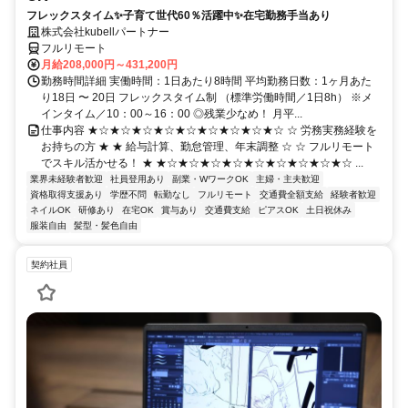
フレックスタイム✨子育て世代60％活躍中✨在宅勤務手当あり
株式会社kubellパートナー
フルリモート
月給208,000円～431,200円
勤務時間詳細 実働時間：1日あたり8時間 平均勤務日数：1ヶ月あた
り18日 〜 20日 フレックスタイム制 （標準労働時間／1日8h） ※メ
インタイム／10：00～16：00 ◎残業少なめ！ 月平...
仕事内容 ★☆★☆★☆★☆★☆★☆★☆★☆★☆ ☆ 労務実務経験を
お持ちの方 ★ ★ 給与計算、勤怠管理、年末調整 ☆ ☆ フルリモート
でスキル活かせる！ ★ ★☆★☆★☆★☆★☆★☆★☆★☆★☆ ...
業界未経験者歓迎
社員登用あり
副業・WワークOK
主婦・主夫歓迎
資格取得支援あり
学歴不問
転勤なし
フルリモート
交通費全額支給
経験者歓迎
ネイルOK
研修あり
在宅OK
賞与あり
交通費支給
ピアスOK
土日祝休み
服装自由
髪型・髪色自由
契約社員