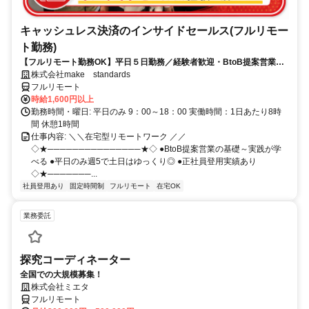
キャッシュレス決済のインサイドセールス(フルリモー
ト勤務)
【フルリモート勤務OK】平日５日勤務／経験者歓迎・BtoB提案営業で
スキルアップ
株式会社make standards
フルリモート
時給1,600円以上
勤務時間・曜日: 平日のみ 9：00～18：00 実働時間：1日あたり8時
間 休憩1時間
仕事内容: ＼＼在宅型リモートワーク ／／
◇★───────────────★◇ ●BtoB提案営業の基礎～実践が学
べる ●平日のみ週5で土日はゆっくり◎ ●正社員登用実績あり
◇★───────...
社員登用あり
固定時間制
フルリモート
在宅OK
業務委託
探究コーディネーター
全国での大規模募集！
株式会社ミエタ
フルリモート