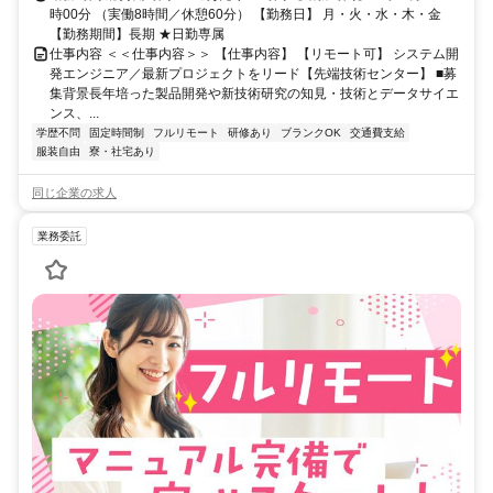
時00分 （実働8時間／休憩60分） 【勤務日】 月・火・水・木・金
【勤務期間】長期 ★日勤専属
仕事内容 ＜＜仕事内容＞＞ 【仕事内容】 【リモート可】 システム開
発エンジニア／最新プロジェクトをリード【先端技術センター】 ■募
集背景長年培った製品開発や新技術研究の知見・技術とデータサイエ
ンス、...
学歴不問
固定時間制
フルリモート
研修あり
ブランクOK
交通費支給
服装自由
寮・社宅あり
同じ企業の求人
業務委託