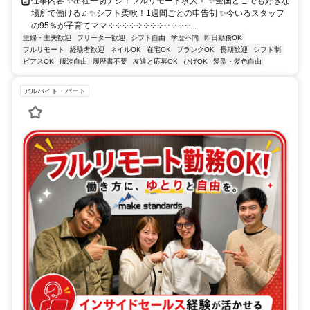
仕事内容 ✨出社一切ナシ！フルリモート求人！ ✨全国どこでも好きな
場所で働ける♫ ✨シフト柔軟！1週間ごとの申告制 ✨今いるスタッフ
の95％が子育てママ ༶ ༶ ༶ ༶ ༶ ༶ ༶ ༶ ༶ ༶ ༶ ༶...
主婦・主夫歓迎
フリーター歓迎
シフト自由
学歴不問
即日勤務OK
フルリモート
経験者歓迎
ネイルOK
在宅OK
ブランクOK
長期歓迎
シフト制
ピアスOK
服装自由
履歴書不要
友達と応募OK
ひげOK
髪型・髪色自由
アルバイト・パート