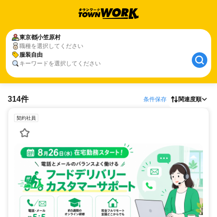
東京都
小笠原村
職種を選択してください
服装自由
キーワードを選択してください
314件
条件保存
関連度順
契約社員