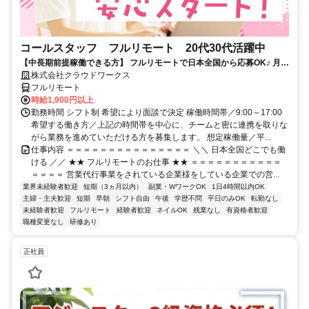
コールスタッフ フルリモート 20代30代活躍中
【中長期前提稼働できる方】 フルリモートで日本全国から応募OK♪ 月稼
働80時間で安定収入！
株式会社クラウドワークス
フルリモート
時給1,900円以上
勤務時間 シフト制 希望により面談で決定 稼働時間帯／9:00～17:00
希望する働き方／上記の時間帯を中心に、チームと密に連携を取りな
がら業務を進めていただける方を募集します。 想定稼働量／平...
仕事内容 ＝＝＝＝＝＝＝＝＝＝＝＝＝＝＝ ＼＼ 日本全国どこでも働
ける ／／ ★★ フルリモートのお仕事 ★★ ＝＝＝＝＝＝＝＝＝＝＝
＝＝＝＝ 営業代行事業をされている企業様をしている企業での営...
業界未経験者歓迎
短期（3ヵ月以内）
副業・WワークOK
1日4時間以内OK
主婦・主夫歓迎
短期
早朝
シフト自由
午後
学歴不問
平日のみOK
転勤なし
未経験者歓迎
フルリモート
経験者歓迎
ネイルOK
残業なし
有資格者歓迎
職種変更なし
研修あり
正社員