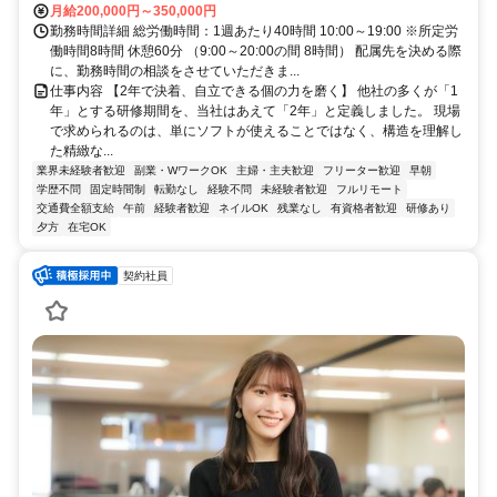
月給200,000円～350,000円
勤務時間詳細 総労働時間：1週あたり40時間 10:00～19:00 ※所定労
働時間8時間 休憩60分 （9:00～20:00の間 8時間） 配属先を決める際
に、勤務時間の相談をさせていただきま...
仕事内容 【2年で決着、自立できる個の力を磨く】 他社の多くが「1
年」とする研修期間を、当社はあえて「2年」と定義しました。 現場
で求められるのは、単にソフトが使えることではなく、構造を理解し
た精緻な...
業界未経験者歓迎
副業・WワークOK
主婦・主夫歓迎
フリーター歓迎
早朝
学歴不問
固定時間制
転勤なし
経験不問
未経験者歓迎
フルリモート
交通費全額支給
午前
経験者歓迎
ネイルOK
残業なし
有資格者歓迎
研修あり
夕方
在宅OK
契約社員