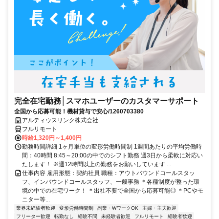
完全在宅勤務│スマホユーザーのカスタマーサポート
全国から応募可能！機材貸与で安心/1260703380
アルティウスリンク株式会社
フルリモート
時給1,320円～1,400円
勤務時間詳細 1ヶ月単位の変形労働時間制 1週間あたりの平均労働時
間：40時間 8:45～20:00の中でのシフト勤務 週3日から柔軟に対応い
たします！ ※週12時間以上の勤務をお願いしています ...
仕事内容 雇用形態：契約社員 職種：アウトバウンドコールスタッ
フ、インバウンドコールスタッフ、一般事務 ＊各種制度が整った環
境の中での在宅ワーク！ ＊出社不要で全国から応募可能◎ ＊PCやモ
ニター等...
業界未経験者歓迎
変形労働時間制
副業・WワークOK
主婦・主夫歓迎
フリーター歓迎
転勤なし
経験不問
未経験者歓迎
フルリモート
経験者歓迎