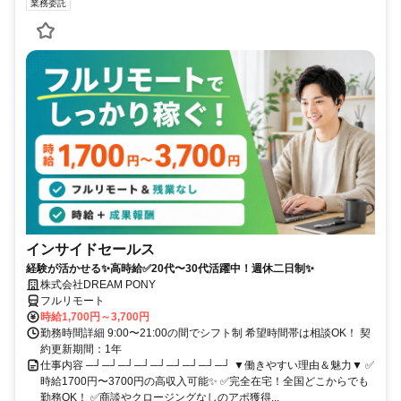
業務委託
インサイドセールス
経験が活かせる✨高時給✅20代〜30代活躍中！週休二日制✨
株式会社DREAM PONY
フルリモート
時給1,700円～3,700円
勤務時間詳細 9:00〜21:00の間でシフト制 希望時間帯は相談OK！ 契
約更新期間：1年
仕事内容 ─┘─┘─┘─┘─┘─┘─┘─┘─┘ ▼働きやすい理由＆魅力▼ ✅
時給1700円〜3700円の高収入可能✨ ✅完全在宅！全国どこからでも
勤務OK！ ✅商談やクロージングなしのアポ獲得...