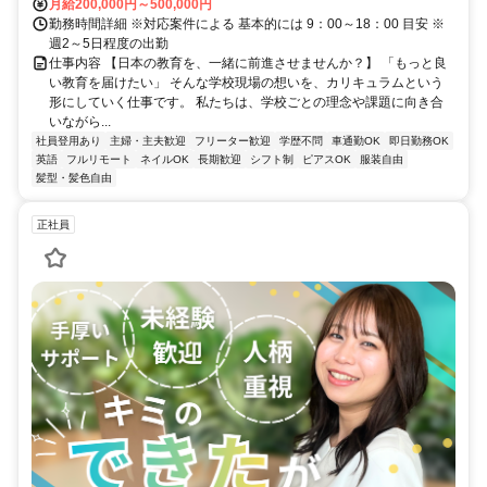
月給200,000円～500,000円
勤務時間詳細 ※対応案件による 基本的には 9：00～18：00 目安 ※
週2～5日程度の出勤
仕事内容 【日本の教育を、一緒に前進させませんか？】 「もっと良
い教育を届けたい」 そんな学校現場の想いを、カリキュラムという
形にしていく仕事です。 私たちは、学校ごとの理念や課題に向き合
いながら...
社員登用あり
主婦・主夫歓迎
フリーター歓迎
学歴不問
車通勤OK
即日勤務OK
英語
フルリモート
ネイルOK
長期歓迎
シフト制
ピアスOK
服装自由
髪型・髪色自由
正社員