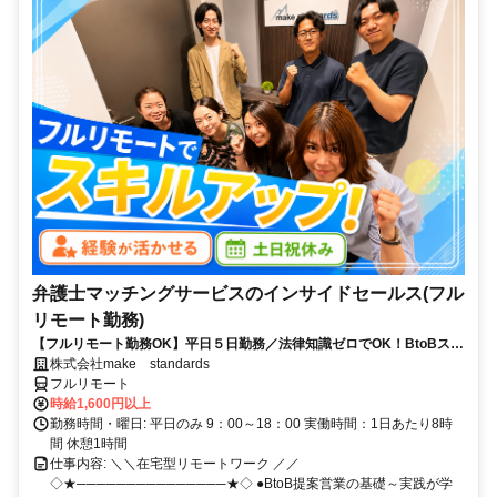
弁護士マッチングサービスのインサイドセールス(フル
リモート勤務)
【フルリモート勤務OK】平日５日勤務／法律知識ゼロでOK！BtoBスキ
ルが身につく営業職
株式会社make standards
フルリモート
時給1,600円以上
勤務時間・曜日: 平日のみ 9：00～18：00 実働時間：1日あたり8時
間 休憩1時間
仕事内容: ＼＼在宅型リモートワーク ／／
◇★───────────────★◇ ●BtoB提案営業の基礎～実践が学