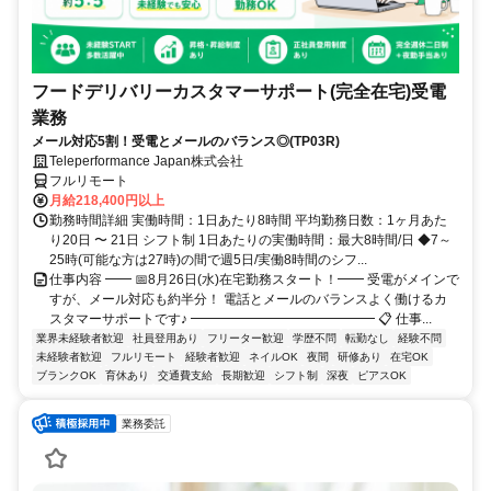
フードデリバリーカスタマーサポート(完全在宅)受電
業務
メール対応5割！受電とメールのバランス◎(TP03R)
Teleperformance Japan株式会社
フルリモート
月給218,400円以上
勤務時間詳細 実働時間：1日あたり8時間 平均勤務日数：1ヶ月あた
り20日 〜 21日 シフト制 1日あたりの実働時間：最大8時間/日 ◆7～
25時(可能な方は27時)の間で週5日/実働8時間のシフ...
仕事内容 ━━ 📅8月26日(水)在宅勤務スタート！━━ 受電がメインで
すが、メール対応も約半分！ 電話とメールのバランスよく働けるカ
スタマーサポートです♪ ━━━━━━━━━━━━━━ 📋 仕事...
業界未経験者歓迎
社員登用あり
フリーター歓迎
学歴不問
転勤なし
経験不問
未経験者歓迎
フルリモート
経験者歓迎
ネイルOK
夜間
研修あり
在宅OK
ブランクOK
育休あり
交通費支給
長期歓迎
シフト制
深夜
ピアスOK
業務委託