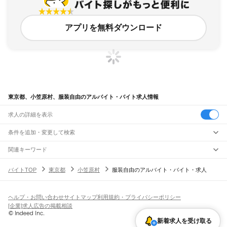
アプリを無料ダウンロード
東京都、小笠原村、服装自由のアルバイト・バイト求人情報
求人の詳細を表示
条件を追加・変更して検索
市区町村を追加・変更
関連キーワード
神奈川県 小田原市 髪型自由
東京都 小金井市 髪型自由
髪型自由 笠原町
東京都
駅を追加・変更
バイトTOP
東京都
小笠原村
服装自由のアルバイト・バイト・求人
東京都 服装自由 酒
東京都 服装髪色自由
東京都
すべて
東京23区
すべて
職種を追加・変更
JR東海道本線(東京～熱海)
千代田区
中央区
港区
新宿区
文京区
台東区
墨田区
江東区
品川区
目黒区
大田区
東京駅
新橋駅
品川駅
飲食・フードサービス
世田谷区
渋谷区
中野区
杉並区
豊島区
北区
荒川区
板橋区
練馬区
足立区
葛飾区
ヘルプ・お問い合わせ
サイトマップ
利用規約・プライバシーポリシー
特徴を追加・変更
飲食・フードサービス
江戸川区
すべて
[企業]求人広告の掲載相談
JR山手線
ホールスタッフ
キッチンスタッフ
皿洗い・洗い場
精肉・鮮魚加工
給食調理
人気
大崎駅
五反田駅
目黒駅
恵比寿駅
渋谷駅
原宿駅
代々木駅
新宿駅
新大久保駅
八王子市
立川市
武蔵野市
三鷹市
青梅市
府中市
昭島市
調布市
町田市
小金井市
雇用形態を追加・変更
新着求人を受け取る
パン屋（ベーカリー）
フードカウンター販売員
バー（BAR）・バーテンダー
日払いOK
高校生歓迎
学生歓迎
深夜の仕事
髪型・髪色自由
ひげOK
ネイルOK
高田馬場駅
目白駅
池袋駅
大塚駅
巣鴨駅
駒込駅
田端駅
西日暮里駅
日暮里駅
鶯谷駅
小平市
日野市
東村山市
国分寺市
国立市
福生市
狛江市
東大和市
清瀬市