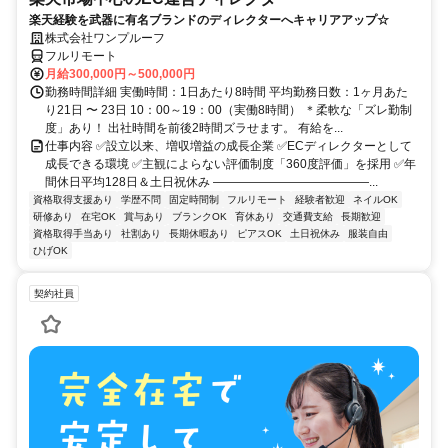
楽天経験を武器に有名ブランドのディレクターへキャリアアップ☆
株式会社ワンプルーフ
フルリモート
月給300,000円～500,000円
勤務時間詳細 実働時間：1日あたり8時間 平均勤務日数：1ヶ月あた
り21日 〜 23日 10：00～19：00（実働8時間） ＊柔軟な「ズレ勤制
度」あり！ 出社時間を前後2時間ズラせます。 有給を...
仕事内容 ✅設立以来、増収増益の成長企業 ✅ECディレクターとして
成長できる環境 ✅主観によらない評価制度「360度評価」を採用 ✅年
間休日平均128日＆土日祝休み ―――――――――――――...
資格取得支援あり
学歴不問
固定時間制
フルリモート
経験者歓迎
ネイルOK
研修あり
在宅OK
賞与あり
ブランクOK
育休あり
交通費支給
長期歓迎
資格取得手当あり
社割あり
長期休暇あり
ピアスOK
土日祝休み
服装自由
ひげOK
契約社員