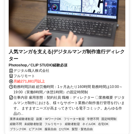
人気マンガを支える|デジタルマンガ制作進行ディレク
ター
Photoshop／CLIP STUDIO経験必須
デジタル職人株式会社
フルリモート
月給271,881円以上
勤務時間詳細 総労働時間：1ヶ月あたり160時間 勤務時間は10:00～
19:00（実働8時間／休憩1時間）の固定時間制
仕事内容 雇用形態：契約社員 職種：ディレクター 〇業務概要 デジタ
ルマンガ制作における、様々なサポート業務の制作進行管理を行いま
す。 ますますニーズが高まってきている電子コミック。あらゆる作
品の...
業界未経験者歓迎
副業・WワークOK
フリーター歓迎
学歴不問
固定時間制
経験不問
未経験者歓迎
フルリモート
経験者歓迎
ネイルOK
在宅OK
ブランクOK
ピアスOK
服装自由
ひげOK
髪型・髪色自由