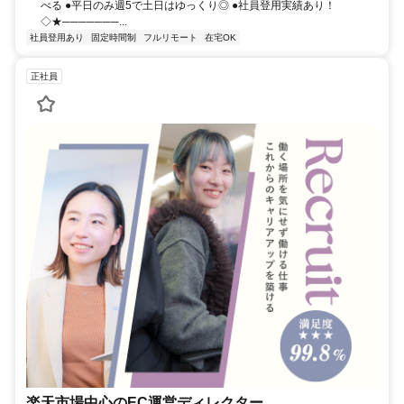
べる ●平日のみ週5で土日はゆっくり◎ ●社員登用実績あり！
◇★───────...
社員登用あり
固定時間制
フルリモート
在宅OK
正社員
楽天市場中心のEC運営ディレクター