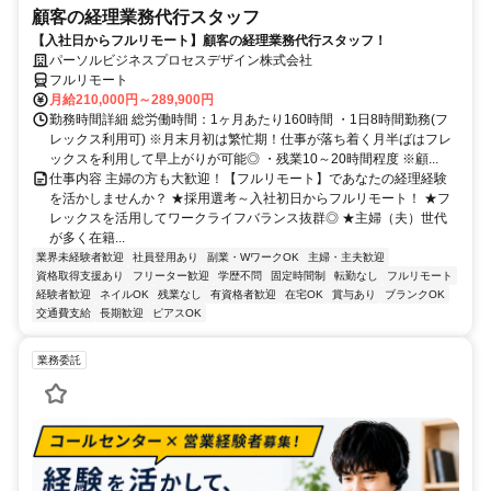
顧客の経理業務代行スタッフ
【入社日からフルリモート】顧客の経理業務代行スタッフ！
パーソルビジネスプロセスデザイン株式会社
フルリモート
月給210,000円～289,900円
勤務時間詳細 総労働時間：1ヶ月あたり160時間 ・1日8時間勤務(フ
レックス利用可) ※月末月初は繁忙期！仕事が落ち着く月半ばはフレ
ックスを利用して早上がりが可能◎ ・残業10～20時間程度 ※顧...
仕事内容 主婦の方も大歓迎！【フルリモート】であなたの経理経験
を活かしませんか？ ★採用選考～入社初日からフルリモート！ ★フ
レックスを活用してワークライフバランス抜群◎ ★主婦（夫）世代
が多く在籍...
業界未経験者歓迎
社員登用あり
副業・WワークOK
主婦・主夫歓迎
資格取得支援あり
フリーター歓迎
学歴不問
固定時間制
転勤なし
フルリモート
経験者歓迎
ネイルOK
残業なし
有資格者歓迎
在宅OK
賞与あり
ブランクOK
交通費支給
長期歓迎
ピアスOK
業務委託