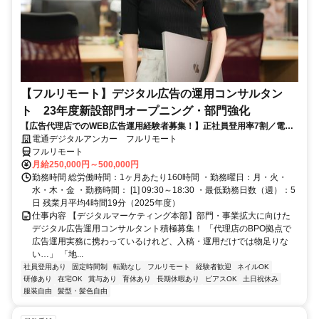
【フルリモート】デジタル広告の運用コンサルタン
ト 23年度新設部門オープニング・部門強化
【広告代理店でのWEB広告運用経験者募集！】正社員登用率7割／電通
G／全国×完全在宅／年休126日・土日祝休み／残業月平均4時間19分
電通デジタルアンカー フルリモート
フルリモート
月給250,000円～500,000円
勤務時間 総労働時間：1ヶ月あたり160時間 ・勤務曜日：月・火・
水・木・金 ・勤務時間： [1] 09:30～18:30 ・最低勤務日数（週）：5
日 残業月平均4時間19分（2025年度）
仕事内容 【デジタルマーケティング本部】部門・事業拡大に向けた
デジタル広告運用コンサルタント積極募集！ 「代理店のBPO拠点で
広告運用実務に携わっているけれど、入稿・運用だけでは物足りな
い…」 「地...
社員登用あり
固定時間制
転勤なし
フルリモート
経験者歓迎
ネイルOK
研修あり
在宅OK
賞与あり
育休あり
長期休暇あり
ピアスOK
土日祝休み
服装自由
髪型・髪色自由