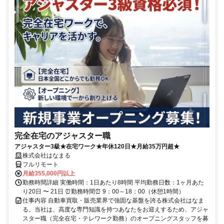
完全在宅のアジャスター職
アジャスター3級★在宅ワーク★年休120日★月給35万円超★
株式会社はなまる
フルリモート
月給355,000円以上
勤務時間詳細 実働時間：1日あたり8時間 平均勤務日数：1ヶ月あた
り20日 〜 21日 ⏰勤務時間⏰ 9：00～18：00（休憩1時間）
仕事内容 自動車買取・販売業界で強固な基盤を誇る株式会社はなま
る。当社は、高度な専門知識を持つあなたをお迎えするため、アジャ
スター職（完全在宅・テレワーク勤務）のオープニングスタッフを募