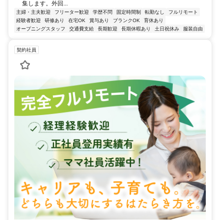
集します。外回...
主婦・主夫歓迎
フリーター歓迎
学歴不問
固定時間制
転勤なし
フルリモート
経験者歓迎
研修あり
在宅OK
賞与あり
ブランクOK
育休あり
オープニングスタッフ
交通費支給
長期歓迎
長期休暇あり
土日祝休み
服装自由
契約社員