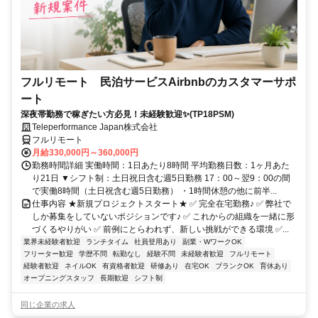
フルリモート 民泊サービスAirbnbのカスタマーサポ
ート
深夜帯勤務で稼ぎたい方必見！未経験歓迎✨(TP18PSM)
Teleperformance Japan株式会社
フルリモート
月給330,000円～360,000円
勤務時間詳細 実働時間：1日あたり8時間 平均勤務日数：1ヶ月あた
り21日 ▼シフト制：土日祝日含む週5日勤務 17：00～翌9：00の間
で実働8時間（土日祝含む週5日勤務） ・1時間休憩の他に前半...
仕事内容 ★新規プロジェクトスタート★ ✅ 完全在宅勤務♪ ✅ 弊社で
しか募集をしていないポジションです♪ ✅ これからの組織を一緒に形
づくるやりがい ✅ 前例にとらわれず、新しい挑戦ができる環境 ✅...
業界未経験者歓迎
ランチタイム
社員登用あり
副業・WワークOK
フリーター歓迎
学歴不問
転勤なし
経験不問
未経験者歓迎
フルリモート
経験者歓迎
ネイルOK
有資格者歓迎
研修あり
在宅OK
ブランクOK
育休あり
オープニングスタッフ
長期歓迎
シフト制
同じ企業の求人