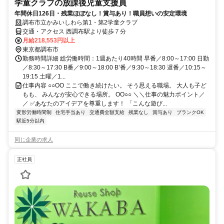
学童クラブの放課後児童支援員
年間休日126日・残業ほぼなし！賞与あり！職員想いの安定環境
調布市立かみいしわら第1・第2学童クラブ
交通・アクセス 西調布駅より徒歩７分
月給218,553円以上
東京都調布市
勤務時間詳細 総労働時間：1週あたり40時間 早番／8:00～17:00 日勤
／8:30～17:30 B番／9:00～18:00 B’番／9:30～18:30 遅番／10:15～
19:15 土曜／1...
仕事内容 ○○ОО ここで働き続けたい。 そう思える職場。 大人も子ど
もも、 みんなが安心できる場所。 ОО○○ ＼＼仕事の魅力ポイント／
／ ✅あなたのアイデアを尊重します！ 「こんな遊び...
変形労働時間制
住宅手当あり
交通費全額支給
残業なし
賞与あり
ブランクOK
駅近5分以内
同じ企業の求人
正社員