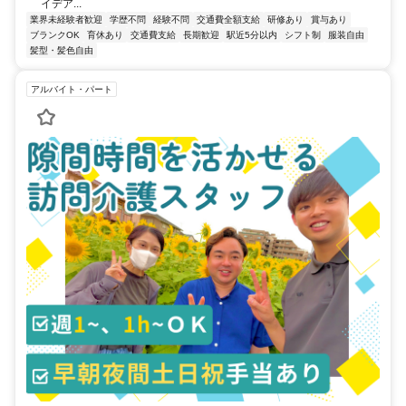
イデア...
業界未経験者歓迎
学歴不問
経験不問
交通費全額支給
研修あり
賞与あり
ブランクOK
育休あり
交通費支給
長期歓迎
駅近5分以内
シフト制
服装自由
髪型・髪色自由
アルバイト・パート