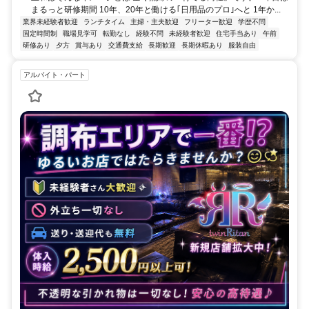
まるっと研修期間 10年、20年と働ける｢日用品のプロ｣へと 1年か...
業界未経験者歓迎
ランチタイム
主婦・主夫歓迎
フリーター歓迎
学歴不問
固定時間制
職場見学可
転勤なし
経験不問
未経験者歓迎
住宅手当あり
午前
研修あり
夕方
賞与あり
交通費支給
長期歓迎
長期休暇あり
服装自由
アルバイト・パート