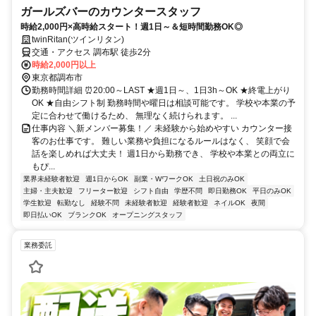
ガールズバーのカウンタースタッフ
時給2,000円×高時給スタート！週1日～＆短時間勤務OK◎
twinRitan(ツインリタン)
交通・アクセス 調布駅 徒歩2分
時給2,000円以上
東京都調布市
勤務時間詳細 ⏰20:00～LAST ★週1日～、1日3h～OK ★終電上がり
OK ★自由シフト制 勤務時間や曜日は相談可能です。 学校や本業の予
定に合わせて働けるため、 無理なく続けられます。 ...
仕事内容 ＼新メンバー募集！／ 未経験から始めやすい カウンター接
客のお仕事です。 難しい業務や負担になるルールはなく、 笑顔で会
話を楽しめれば大丈夫！ 週1日から勤務でき、 学校や本業との両立に
もぴ...
業界未経験者歓迎
週1日からOK
副業・WワークOK
土日祝のみOK
主婦・主夫歓迎
フリーター歓迎
シフト自由
学歴不問
即日勤務OK
平日のみOK
学生歓迎
転勤なし
経験不問
未経験者歓迎
経験者歓迎
ネイルOK
夜間
即日払いOK
ブランクOK
オープニングスタッフ
業務委託