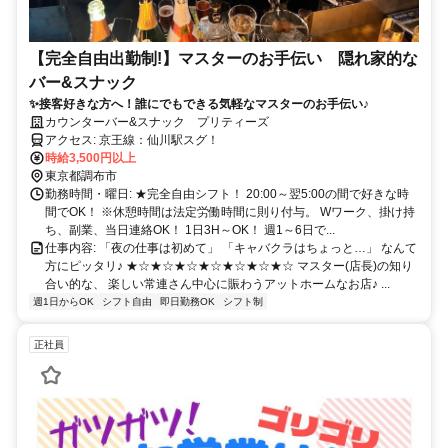
【完全自由出勤制!】マスターのお手伝い 隠れ家的な
バー&スナック
✨接客好きな方へ！誰にでもできる気軽なマスターのお手伝い♪
カウンターバー&スナック プリティーズ
アクセス: 京王線：仙川駅スグ！
時給3,500円以上
東京都調布市
勤務時間・曜日: ★完全自由シフト！ 20:00～翌5:00の間で好きな時
間でOK！ ※休憩時間は法定労働時間に則り付与。 Wワーク、掛け持
ち、副業、当日連絡OK！ 1日3H～OK！ 週1～6日で...
仕事内容: 「夜の仕事は初めて」 「キャバクラはちょっと…」 なんて
方にピッタリ♪ ★☆★☆★☆★☆★☆★☆★☆ マスター(店長)の知り
合い的な、 楽しい常連さん中心に賑わうアットホームなお店♪ ...
週1日からOK
シフト自由
即日勤務OK
シフト制
正社員