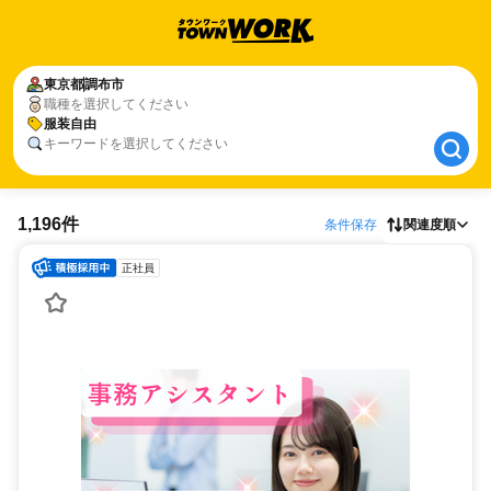
東京都
東京都
調布市
調布市
職種を選択してください
服装自由
服装自由
キーワードを選択してください
1,196件
条件保存
関連度順
正社員