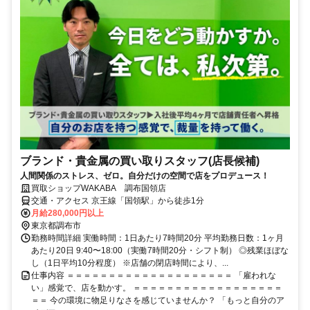
ブランド・貴金属の買い取りスタッフ(店長候補)
人間関係のストレス、ゼロ。自分だけの空間で店をプロデュース！
買取ショップWAKABA 調布国領店
交通・アクセス 京王線「国領駅」から徒歩1分
月給280,000円以上
東京都調布市
勤務時間詳細 実働時間：1日あたり7時間20分 平均勤務日数：1ヶ月
あたり20日 9:40〜18:00（実働7時間20分・シフト制） ◎残業ほぼな
し（1日平均10分程度） ※店舗の閉店時間により、...
仕事内容 ＝＝＝＝＝＝＝＝＝＝＝＝＝＝＝＝＝＝＝＝ 「雇われな
い」感覚で、店を動かす。 ＝＝＝＝＝＝＝＝＝＝＝＝＝＝＝＝＝＝
＝＝ 今の環境に物足りなさを感じていませんか？ 「もっと自分のア