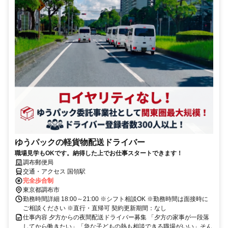
ゆうパックの軽貨物配送ドライバー
職場見学もOKです。納得した上でお仕事スタートできます！
調布郵便局
交通・アクセス 国領駅
完全歩合制
東京都調布市
勤務時間詳細 18:00～21:00 ※シフト相談OK ※勤務時間は面接時に
ご相談ください ※直行・直帰可 契約更新期間：なし
仕事内容 夕方からの夜間配送ドライバー募集 「夕方の家事が一段落
してから働きたい」「急な子どもの熱も相談できる職場がいい」そん