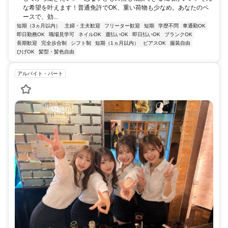
な希望を叶えます！普通免許でOK、重い荷物も少なめ。あなたのペ
ースで、効...
短期（3ヵ月以内）
主婦・主夫歓迎
フリーター歓迎
短期
学歴不問
車通勤OK
即日勤務OK
職場見学可
ネイルOK
週払いOK
即日払いOK
ブランクOK
長期歓迎
完全歩合制
シフト制
短期（1ヵ月以内）
ピアスOK
服装自由
ひげOK
髪型・髪色自由
アルバイト・パート