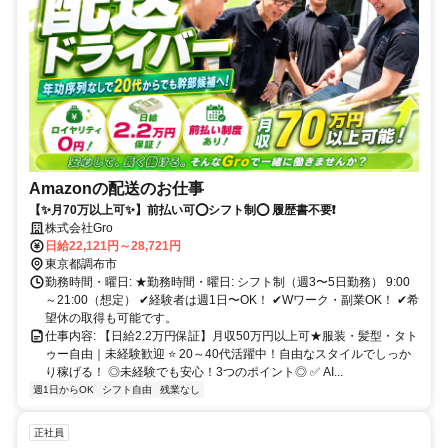
Amazonの配送のお仕事
【✨月70万以上可✨】前払い可⭕️シフト制⭕️ 履歴書不要❗️
株式会社Gro
日給22,121円～28,721円
東京都調布市
勤務時間・曜日: ★勤務時間・曜日: シフト制（週3〜5日勤務） 9:00
～21:00（想定） ✔経験者は週1日〜OK！ ✔Wワーク・副業OK！ ✔希
望休の取得も可能です。
仕事内容: 【日給2.2万円保証】月収50万円以上可★服装・髪型・タト
ゥー自由｜未経験歓迎 ⭐ 20～40代活躍中！自由なスタイルでしっか
り稼げる！ ◎未経験でも安心！3つのポイント◎ ✅ AI...
週1日からOK
シフト自由
残業なし
正社員