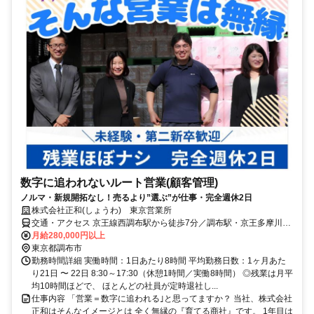
数字に追われないルート営業(顧客管理)
ノルマ・新規開拓なし！売るより”選ぶ”が仕事・完全週休2日
株式会社正和(しょうわ) 東京営業所
交通・アクセス 京王線西調布駅から徒歩7分／調布駅・京王多摩川駅
から調布市コミュニティバス（西路線）8分※多摩川一丁目バス停前
月給280,000円以上
東京都調布市
勤務時間詳細 実働時間：1日あたり8時間 平均勤務日数：1ヶ月あた
り21日 〜 22日 8:30～17:30（休憩1時間／実働8時間） ◎残業は月平
均10時間ほどで、 ほとんどの社員が定時退社し...
仕事内容 「営業＝数字に追われる｣と思ってますか？ 当社、株式会社
正和はそんなイメージとは 全く無縁の『育てる商社』です。 1年目は