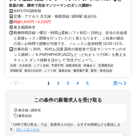
音楽の街、調布で完全マンツーマンのダンス講師✨
NAYUTAS調布校
交通・アクセス 京王線・相模原線 / 調布駅 徒歩3分
時給1,650円～4,150円
東京都調布市
勤務時間詳細 ✨曜日・時間は柔軟シフト対応✨ 日時は、担当の生徒様
と直接レッスン調整を行っていただく形となります。 ご自身の都合
の良いお時間で調整が可能です。 ／レッスン提供時間 10:00~22:0...
仕事内容 ＼30代、40代も活躍 調布の新校舎で完全マンツーマンのダ
ンス講師✨／ K-POP,HIPHOP,JAZZなど（どれか１つでOK）を教える
チャンス ダンス経験を活かして"先生デビュー"し...
主婦・主夫歓迎
シフト自由
学歴不問
経験者歓迎
研修あり
交通費支給
長期歓迎
駅近5分以内
シフト制
服装自由
履歴書不要
髪型・髪色自由
前へ
次へ
1
2
3
4
5
この条件の新着求人を受け取る
東京都 / 調布市
服装自由
「LINEで受け取る」では、新着求人のほか、おすすめ情報なども配信しま
す。
詳しくはこちら