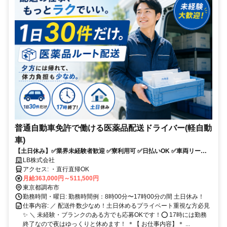
普通自動車免許で働ける医薬品配送ドライバー(軽自動
車)
【土日休み】✅業界未経験者歓迎 ✅寮利用可 ✅日払いOK ✅車両リース
可！✅配送件数少なめ
LB株式会社
アクセス: ・直行直帰OK
月給363,000円～511,500円
東京都調布市
勤務時間・曜日: 勤務時間例：8時00分〜17時00分の間 土日休み！
仕事内容: ／ 配送件数少なめ！土日休めるプライベート重視な方必見
✨ ＼ 未経験・ブランクのある方でも応募OKです！⭕️ 17時には勤務
終了なので夜はゆっくりと休めます！ ＊【 お仕事内容】＊ ...