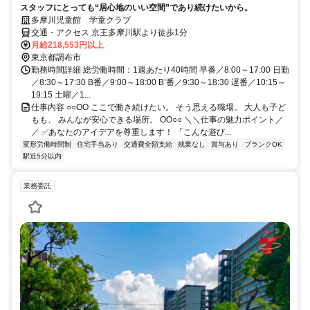
スタッフにとっても“居心地のいい空間”であり続けたいから。
多摩川児童館 学童クラブ
交通・アクセス 京王多摩川駅より徒歩1分
月給218,553円以上
東京都調布市
勤務時間詳細 総労働時間：1週あたり40時間 早番／8:00～17:00 日勤
／8:30～17:30 B番／9:00～18:00 B’番／9:30～18:30 遅番／10:15～
19:15 土曜／1...
仕事内容 ○○ОО ここで働き続けたい。 そう思える職場。 大人も子ど
もも、 みんなが安心できる場所。 ОО○○ ＼＼仕事の魅力ポイント／
／ ✅あなたのアイデアを尊重します！ 「こんな遊び...
変形労働時間制
住宅手当あり
交通費全額支給
残業なし
賞与あり
ブランクOK
駅近5分以内
業務委託