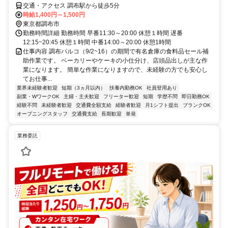
交通・アクセス 調布駅から徒歩5分
時給1,400円～1,500円
東京都調布市
勤務時間詳細 勤務時間 早番11:30～20:00 休憩１時間 遅番
12:15~20:45 休憩１時間 中番14:00～20:00 休憩1時間
仕事内容 調布パルコ（9/2~16）の期間で有名倉庫の食料品セール補
助作業です。 ベーカリーやケーキの小仕分け、店頭品出しが主な作
業になります。 簡単な作業になりますので、未経験の方でも安心し
てお仕事...
業界未経験者歓迎
短期（3ヵ月以内）
扶養内勤務OK
社員登用あり
副業・WワークOK
主婦・主夫歓迎
フリーター歓迎
短期
学歴不問
即日勤務OK
経験不問
未経験者歓迎
交通費全額支給
経験者歓迎
月1シフト提出
ブランクOK
オープニングスタッフ
交通費支給
長期歓迎
単発
業務委託