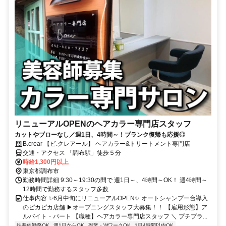
リニューアルOPENのヘアカラー専門店スタッフ
カットやブローなし／週1日、4時間～！ブランク復帰も応援◎
B.crear 【ビ.クレアール】 ヘアカラー&トリートメント専門店
交通・アクセス 「調布駅」徒歩５分
時給1,300円以上
東京都調布市
勤務時間詳細 9:30～19:30の間で 週1日～、4時間～OK！ 週4時間～
12時間で勤務するスタッフ多数
仕事内容 ✨6月中旬にリニューアルOPEN✨ オートシャンプー台導入
のピカピカ店舗 ▶オープニングスタッフ大募集！！ 【雇用形態】ア
ルバイト・パート 【職種】ヘアカラー専門店スタッフ ＼ プチプラ...
扶養内勤務OK
週1日からOK
副業・WワークOK
1日4時間以内OK