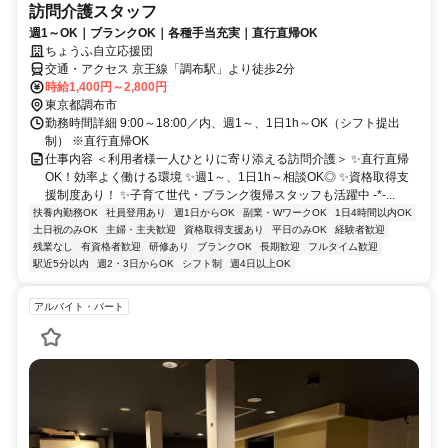
訪問介護スタッフ
週1～OK｜ブランクOK｜各種手当充実｜直行直帰OK
ちょうふ自立応援団
交通・アクセス 京王線「調布駅」より徒歩2分
時給1,400円～2,800円
東京都調布市
勤務時間詳細 9:00～18:00／内、週1～、1日1h～OK（シフト提出
制） ※直行直帰OK
仕事内容 ＜利用者様一人ひとりに寄り添える訪問介護＞ ✨直行直帰
OK！効率よく働ける環境 ✨週1～、1日1h～相談OK◎ ✨資格取得支
援制度あり！ ✨子育て世代・ブランク復帰スタッフも活躍中 -*-...
扶養内勤務OK
社員登用あり
週1日からOK
副業・WワークOK
1日4時間以内OK
土日祝のみOK
主婦・主夫歓迎
資格取得支援あり
平日のみOK
経験者歓迎
残業なし
有資格者歓迎
研修あり
ブランクOK
長期歓迎
フルタイム歓迎
駅近5分以内
週2・3日からOK
シフト制
週4日以上OK
アルバイト・パート