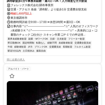
調布駅徒歩1分✨事務未経験・週3日～OK！入力得意な方大歓迎
フォレックス株式会社/調布事業所
交通・アクセス 各線「調布駅」より徒歩1分 交通費全額支給
時給1,400円以上
東京都調布市
勤務時間詳細 ⏰9:00～17:00 ⏩休憩1時間 ⏩週3日～OK
仕事内容 *☆*―――――――――――――*☆* 人気のオフィスワーク
♪未経験ＯＫ *☆*―――――――――――――*☆* ＜具体的には＞ ❑
書類のチェック ❑仕分け･スキャン作業 ❑ＰＣでの申込情...
業界未経験者歓迎
副業・WワークOK
主婦・主夫歓迎
フリーター歓迎
即日勤務OK
固定時間制
転勤なし
経験不問
未経験者歓迎
交通費全額支給
午前
経験者歓迎
夕方
ブランクOK
交通費支給
長期歓迎
フルタイム歓迎
駅近5分以内
土日祝休み
服装自由
同じ企業の求人
アルバイト・パート