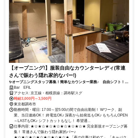
【オープニング!】服装自由なカウンターレディ(常連
さんで賑わう隠れ家的なバー!)
✨オープニングスタッフ募集！簡単なカウンター業務♪ 自由シフト！全
額日払い！履歴書不要！
Bar EFIL
アクセス: 京王線・相模原線：調布駅スグ
時給3,000円～3,500円
東京都調布市
勤務時間・曜日: 17:00～翌5:00の間で自由出勤制！ Wワーク、副
業、当日連絡OK！ 終電迄OK♪ 深夜から始発迄もOK♪ もちろんOPEN
～LASTもOK♪ シフトカットもなし！ 希望通...
仕事内容: ★☆★☆★☆★☆★☆★☆★☆★ 完全新規オープニング募
集！ 常連さんで賑わう隠れ家的バー♪
★☆★☆★☆★☆★☆★☆★☆★ 「夜の仕事は初めて」 「キャバク