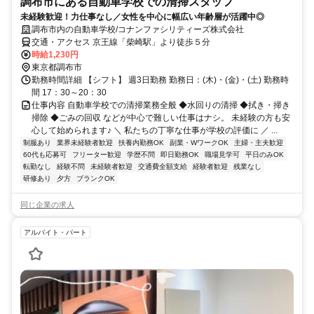
調布市にある自動車学校での清掃スタッフ
未経験歓迎！力仕事なし／女性を中心に幅広い年齢層が活躍中◎
調布市内の自動車学校/コナンファシリティーズ株式会社
交通・アクセス 京王線「柴崎駅」より徒歩５分
時給1,230円
東京都調布市
勤務時間詳細 【シフト】 週3日勤務 勤務日：(木)・(金)・(土) 勤務時
間 17：30～20：30
仕事内容 自動車学校での清掃業務全般 ◆⽔回りの清掃 ◆拭き・掃き
掃除 ◆ごみの回収 などが中心で難しい仕事はナシ。 未経験の方も安
心して始められます♪ ＼ 私たちの丁寧な仕事が学校の評価に ／ ...
制服あり
業界未経験者歓迎
扶養内勤務OK
副業・WワークOK
主婦・主夫歓迎
60代も応募可
フリーター歓迎
学歴不問
即日勤務OK
職場見学可
平日のみOK
転勤なし
経験不問
未経験者歓迎
交通費全額支給
経験者歓迎
残業なし
研修あり
夕方
ブランクOK
同じ企業の求人
アルバイト・パート