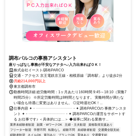
調布パルコの事務アシスタント
座りっぱなし事務が不安なアナタへ♪入力出来ればＯＫ！
株式会社イースト/調布PARCO
交通・アクセス 京王電鉄京王線・相模原線「調布駅」より徒歩2分
月給214,000円以上
東京都調布市
勤務時間詳細 総労働時間：1ヶ月あたり160時間 9:45～18:10（実働7
時間25分） ※所定労働時間は8時間となります。 実働時間が満たな
い場合も待遇に変更はありません。 ◎定時退社OK！...
仕事内容 ✦・┈┈┈┈┈┈┈┈┈┈・✦ 調布PARCOの 事務アシスタ
ント ✦・┈┈┈┈┈┈┈┈┈┈・✦ 調布PARCOの運営をサポートす
る お仕事です♪ ＜具体的には…＞ ◆催事に関わる業務サ...
業界未経験者歓迎
副業・WワークOK
主婦・主夫歓迎
資格取得支援あり
フリーター歓迎
学歴不問
転勤なし
経験不問
未経験者歓迎
交通費全額支給
経験者歓迎
ネイルOK
賞与あり
ブランクOK
育休あり
交通費支給