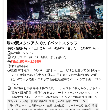
味の素スタジアムでのイベントスタッフ
単発・短期バイト！土日のみ・平日のみOK！空いた日にスキマバイト！
未経験歓迎！髪色・髪型・ネイルOK
味の素スタジアム
アクセス 京王線「飛田給駅」より徒歩5分
時給1,250円～2,025円
東京都調布市
勤務時間 短期・単発OK！ 週1日～・土日だけなど空いてる日のイベ
ントに参加でOK！学校がお休みの日やメインの仕事がお休みの日
に、Wワークで働くスタッフも多数活躍中です！ ＜シフト例＞ 09:00
～1...
仕事内容 お仕事内容は あの人気アーティストに会えちゃうかも！？
都内・都内近郊で開催されるコンサート・イベントのスタッフです。
来場者のご案内・ステージ機材運搬・イベントの運営補助 etc.. さ...
短期（3ヵ月以内）
扶養内勤務OK
週1日からOK
副業・WワークOK
1日4時間以内OK
土日祝のみOK
主婦・主夫歓迎
フリーター歓迎
短期
早朝
シフト自由
学歴不問
即日勤務OK
平日のみOK
学生歓迎
未経験者歓迎
午前