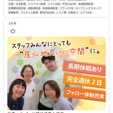
主婦・主夫歓迎
フリーター歓迎
シフト自由
平日のみOK
未経験者歓迎
交通費全額支給
経験者歓迎
有資格者歓迎
ブランクOK
オープニングスタッフ
長期歓迎
フルタイム歓迎
駅近5分以内
シフト制
社割あり
ピアスOK
正社員