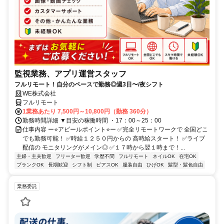
監視業務、アプリ運営スタッフ
フルリモート！自分のペースで勤務◎週3日〜/夜シフト
WE株式会社
フルリモート
1業務あたり 7,500円～10,800円（勤務 360分）
勤務時間詳細 ▼目安の稼働時間 ・17：00～25：00
仕事内容 ー⭐️アピールポイント⭐️ー ✅完全リモートワークで 全国どこ
でも勤務可能！ ✅時給１２５０円からの 高時給スタート！ ✅ライブ
配信の モニタリングがメイン◎ ✅１７時から翌１時まで！...
主婦・主夫歓迎
フリーター歓迎
学歴不問
フルリモート
ネイルOK
在宅OK
ブランクOK
長期歓迎
シフト制
ピアスOK
服装自由
ひげOK
髪型・髪色自由
業務委託