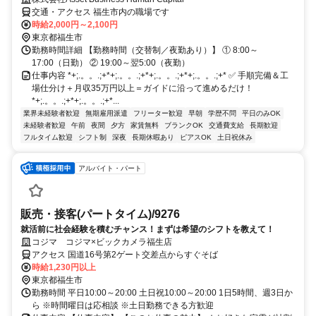
交通・アクセス 福生市内の職場です
時給2,000円～2,100円
東京都福生市
勤務時間詳細 【勤務時間（交替制／夜勤あり）】 ① 8:00～
17:00（日勤） ② 19:00～翌5:00（夜勤）
仕事内容 *+;.。。.;+*+;.。。.;+*+;.。。.;+*+;.。。.;+* ✅ 手順完備＆工
場仕分け＋月収35万円以上＝ガイドに沿って進めるだけ！
*+;.。。.;+*+;.。。.;+*...
業界未経験者歓迎
無期雇用派遣
フリーター歓迎
早朝
学歴不問
平日のみOK
未経験者歓迎
午前
夜間
夕方
家賃無料
ブランクOK
交通費支給
長期歓迎
フルタイム歓迎
シフト制
深夜
長期休暇あり
ピアスOK
土日祝休み
アルバイト・パート
販売・接客(パートタイム)/9276
就活前に社会経験を積むチャンス！まずは希望のシフトを教えて！
コジマ コジマ×ビックカメラ福生店
アクセス 国道16号第2ゲート交差点からすぐそば
時給1,230円以上
東京都福生市
勤務時間 平日10:00～20:00 土日祝10:00～20:00 1日5時間、週3日か
ら ※時間曜日は応相談 ※土日勤務できる方歓迎