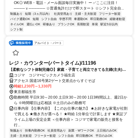
OK◎ WEB・電話・メール面談毎日実施中！ ー ✅ここに注目！
────ｖ────── ☆普通免許だけで即スタート ☆シフト完全自...
制服あり
短期（3ヵ月以内）
社員登用あり
主婦・主夫歓迎
フリーター歓迎
バイク通勤OK
短期
シフト自由
学歴不問
車通勤OK
即日勤務OK
経験者歓迎
ネイルOK
週払いOK
研修あり
ブランクOK
長期歓迎
単発
駅近5分以内
シフト制
アルバイト・パート
レジ・カウンター(パートタイム)/11196
【柔軟なシフト体制完備◎】家庭・子育てと両立できてる主婦(主夫)の
方活躍中！働きやすい職場環境♪
コジマ コジマ×ビックカメラ福生店
アクセス 国道16号第2ゲート交差点からすぐそば
時給1,230円～1,330円
東京都福生市
勤務時間 平日9:30～20:00 土日9:30～20:00 1日3時間以上、週2日か
ら ※時間曜日は応相談 ※土日のみの勤務可
仕事内容 【仕事内容】 【このお仕事の魅力】 ★お好きな家電が社割
で買える ★働き方が選べる！ ★時給 1分単位で計算します ★東証プ
ライム上場の安定企業 ＜仕事内容＞ コジマで家電の販売と接客を
行...
制服あり
扶養内勤務OK
社員登用あり
副業・WワークOK
土日祝のみOK
主婦・主夫歓迎
フリーター歓迎
シフト自由
即日勤務OK
平日のみOK