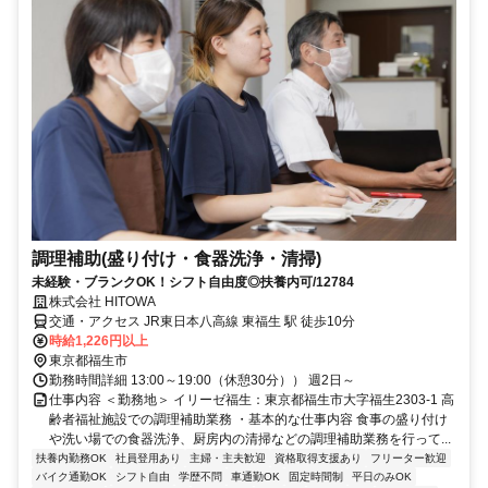
調理補助(盛り付け・食器洗浄・清掃)
未経験・ブランクOK！シフト自由度◎扶養内可/12784
株式会社 HITOWA
交通・アクセス JR東日本八高線 東福生 駅 徒歩10分
時給1,226円以上
東京都福生市
勤務時間詳細 13:00～19:00（休憩30分）） 週2日～
仕事内容 ＜勤務地＞ イリーゼ福生：東京都福生市大字福生2303-1 高
齢者福祉施設での調理補助業務 ・基本的な仕事内容 食事の盛り付け
や洗い場での食器洗浄、厨房内の清掃などの調理補助業務を行って...
扶養内勤務OK
社員登用あり
主婦・主夫歓迎
資格取得支援あり
フリーター歓迎
バイク通勤OK
シフト自由
学歴不問
車通勤OK
固定時間制
平日のみOK