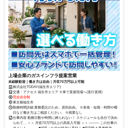
上場企業のガスインフラ提案営業
未経験歓迎｜働き方は自由｜月収70万円以上可能
株式会社TODAY(福生市エリア)
交通・アクセス 福生市エリア ※車で直接現場へ(直行直帰)
完全歩合制
東京都福生市
勤務時間詳細 業務委託のため、原則自由。 ※単発・短期・時間や曜
日など働き方はご相談ください。 ※残業なし
仕事内容 勤務日数や時間に縛られない！ スケジュールも自分で決め
られて… ＞＞ 月収70万円以上の高収入可能 ＜＜ ――― この仕事の
ポイント ――― ■頑張った分が給与に直結！ ■安定性＆将来性抜...