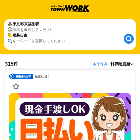
東京都
東福生駅
職種を選択してください
服装自由
キーワードを選択してください
315件
条件保存
関連度順
派遣社員