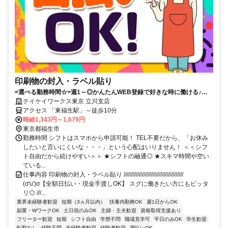
印刷物の封入・ラベル貼り
<選べる勤務時間☆>週1～◎かんたんWEB登録で好きな時に働ける♪お
友達との応募歓迎！日払いOK！
テイケイワークス東京 立川支店
アクセス 「東福生駅」～徒歩10分
時給1,343円～1,679円
東京都福生市
勤務時間 シフトはスマホから申請可能！ TEL不要だから、「お休み
したいと言いにくいな・・・」という心配はいりません！ ＜＜シフ
ト自由だから続けやすい＞＞ ★シフトの融通◎ ★スキマ時間や空い
ている...
仕事内容 印刷物の封入・ラベル貼り ///////////////////////////////////////
(σ'u')σ【全額日払い・現金手渡しOK】 スグに働きたい方にもピッタ
リ◎ ///...
業界未経験者歓迎
短期（3ヵ月以内）
扶養内勤務OK
週1日からOK
副業・WワークOK
土日祝のみOK
主婦・主夫歓迎
資格取得支援あり
フリーター歓迎
短期
シフト自由
学歴不問
職場見学可
平日のみOK
学生歓迎
転勤なし
経験不問
未経験者歓迎
経験者歓迎
週払いOK