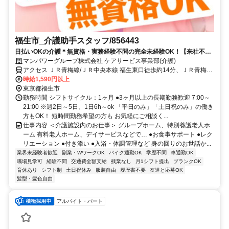
福生市_介護助手スタッフ/856443
日払いOKの介護＊無資格・実務経験不問の完全未経験OK！【来社不
要！WEB・電話登録OK】
マンパワーグループ株式会社 ケアサービス事業部(介護)
アクセス ＪＲ青梅線/ＪＲ中央本線 福生東口徒歩約14分、ＪＲ青梅線/
ＪＲ中央本線 羽村東口徒歩約20分、ＪＲ八高線 東福生西口徒歩約21
時給1,590円以上
分 車・バイク通勤OK（派遣先による）
東京都福生市
勤務時間 シフトサイクル：1ヶ月 ●3ヶ月以上の長期勤務歓迎 7:00～
21:00 ※週2日～5日、1日6h～ok 「平日のみ」「土日祝のみ」の働き
方もOK！ 短時間勤務希望の方も お気軽にご相談く...
仕事内容 ＜介護施設内のお仕事＞ グループホーム、特別養護老人ホ
ーム 有料老人ホーム、デイサービスなどで… ●お食事サポート ●レク
リエーション ●付き添い ●入浴・体調管理など 身の回りのお世話か...
業界未経験者歓迎
副業・WワークOK
バイク通勤OK
学歴不問
車通勤OK
職場見学可
経験不問
交通費全額支給
残業なし
月1シフト提出
ブランクOK
育休あり
シフト制
土日祝休み
服装自由
履歴書不要
友達と応募OK
髪型・髪色自由
アルバイト・パート