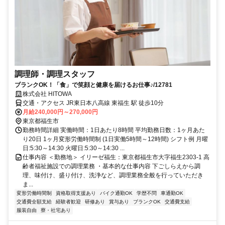
調理師・調理スタッフ
ブランクOK！「食」で笑顔と健康を届けるお仕事♪/12781
株式会社 HITOWA
交通・アクセス JR東日本八高線 東福生 駅 徒歩10分
月給240,000円～270,000円
東京都福生市
勤務時間詳細 実働時間：1日あたり8時間 平均勤務日数：1ヶ月あた
り20日 1ヶ月変形労働時間制 (1日実働5時間～12時間) シフト例 月曜
日:5:30～14:30 火曜日:5:30～14:30 ...
仕事内容 ＜勤務地＞ イリーゼ福生：東京都福生市大字福生2303-1 高
齢者福祉施設での調理業務 ・基本的な仕事内容 下ごしらえから調
理、味付け、盛り付け、洗浄など、調理業務全般を行っていただき
ま...
変形労働時間制
資格取得支援あり
バイク通勤OK
学歴不問
車通勤OK
交通費全額支給
経験者歓迎
研修あり
賞与あり
ブランクOK
交通費支給
服装自由
寮・社宅あり