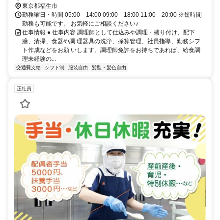
東京都福生市
勤務曜日・時間 05:00－14:00 09:00－18:00 11:00－20:00 ※短時間
勤務も可能です。 お気軽にご相談ください♪
仕事情報 ● 仕事内容 調理師として仕込みや調理・盛り付け、配下
膳、清掃、食器や調 理器具の洗浄、採算管理、社員指導、勤務シフ
ト作成などをお願 いします。調理師免許をお持ちであれば、給食調
理未経験の...
交通費支給
シフト制
服装自由
髪型・髪色自由
正社員