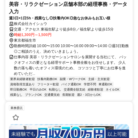
美容・リラクゼーション店舗本部の経理事務・データ
入力
週3日×1日5h・残業なし◎扶養内OK◎急なお休みもお互い様
株式会社カイシュウ
交通・アクセス 東福生駅より徒歩8分／福生駅より徒歩15分
時給1,300円～1,500円
東京都福生市
勤務時間詳細 10:00〜15:00 10:00〜16:00 09:00〜14:00 ◎週3日勤務
◎ご相談のうえ、決めていきましょう。
仕事内容 美容・リラクゼーションサロンを展開する当社にて、 バッ
クオフィスの要となる経理サポート事務全般をお任せします。 少人
数の落ち着いたオフィス環境のため、 コツコツと丁寧にお仕事を進
めていただ...
業界未経験者歓迎
扶養内勤務OK
副業・WワークOK
主婦・主夫歓迎
資格取得支援あり
フリーター歓迎
バイク通勤OK
学歴不問
車通勤OK
即日勤務OK
平日のみOK
転勤なし
交通費全額支給
経験者歓迎
ネイルOK
残業なし
ブランクOK
交通費支給
長期歓迎
週2・3日からOK
業務委託