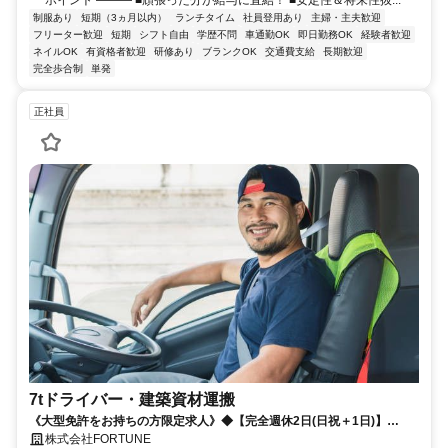
制服あり
短期（3ヵ月以内）
ランチタイム
社員登用あり
主婦・主夫歓迎
フリーター歓迎
短期
シフト自由
学歴不問
車通勤OK
即日勤務OK
経験者歓迎
ネイルOK
有資格者歓迎
研修あり
ブランクOK
交通費支給
長期歓迎
完全歩合制
単発
正社員
7tドライバー・建築資材運搬
《大型免許をお持ちの方限定求人》◆【完全週休2日(日祝＋1日)】
or【日祝休み】を選べる◆長距離配送なし◆日勤のみ◆早上がりあり
株式会社FORTUNE