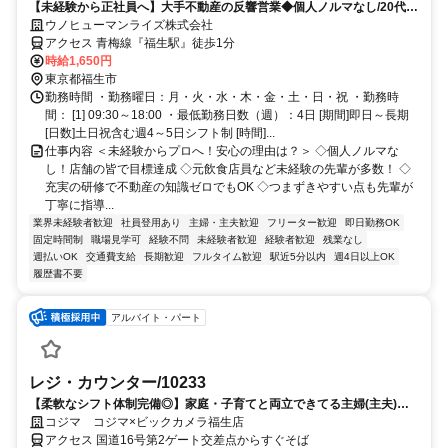
【未経験から正社員へ】大手不動産の反響営業◆個人ノルマなし/20代・
30代の男女スタッフが活躍中
ウノヒューマンライズ株式会社
アクセス 青梅線『福生駅』徒歩1分
時給1,650円
東京都福生市
勤務時間 ・勤務曜日：月・火・水・木・金・土・日・祝 ・勤務時
間： [1] 09:30～18:00 ・最低勤務日数（週）：4日 [期間]即日～長期
[日数]土日祝含む週4～5日シフト制 [時間]...
仕事内容 ＜未経験からプロへ！安心の理由は？＞ ◇個人ノルマな
し！店舗の皆で目標達成 ◇元飲食店員など未経験の先輩が多数！ ◇
充実の研修で不動産の知識ゼロでもOK ◇つまずきやすい点も先輩が
丁寧に指導...
業界未経験者歓迎
社員登用あり
主婦・主夫歓迎
フリーター歓迎
即日勤務OK
固定時間制
職場見学可
経験不問
未経験者歓迎
経験者歓迎
残業なし
週払いOK
交通費支給
長期歓迎
フルタイム歓迎
駅近5分以内
週4日以上OK
履歴書不要
アルバイト・パート
レジ・カウンター/10233
【柔軟なシフト体制完備◎】家庭・子育てと両立できてる主婦(主夫)の
方活躍中！働きやすい職場環境♪
コジマ コジマ×ビックカメラ福生店
アクセス 国道16号第2ゲート交差点からすぐそば