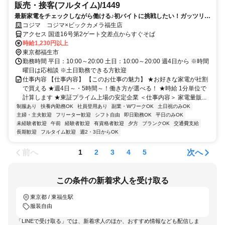
販売・接客(フルタイム)/1449
最新家電をチェックしながら働ける♪初バイトに挑戦したい！ガッツリ稼
ぎたいあなたに！
コジマ コジマ×ビックカメラ福生店
アクセス 国道16号第2ゲート交差点からすぐそば
時給1,230円以上
東京都福生市
勤務時間 平日：10:00～20:00 土日：10:00～20:00 週4日から ※時間
曜日は応相談 ※土日勤務できる方歓迎
仕事内容 【仕事内容】 【このお仕事の魅力】 ★お好きな家電が社割
で買える ★週4日～・5時間～！働き方が選べる！ ★時給 1分単位で
計算します ★東証プライム上場の安定企業 ＜仕事内容＞ 家電量販...
制服あり
扶養内勤務OK
社員登用あり
副業・WワークOK
土日祝のみOK
主婦・主夫歓迎
フリーター歓迎
シフト自由
即日勤務OK
平日のみOK
未経験者歓迎
午前
経験者歓迎
有資格者歓迎
夕方
ブランクOK
交通費支給
長期歓迎
フルタイム歓迎
週2・3日からOK
前へ
次へ
1
2
3
4
5
この条件の新着求人を受け取る
東京都 / 東福生駅
服装自由
「LINEで受け取る」では、新着求人のほか、おすすめ情報なども配信しま