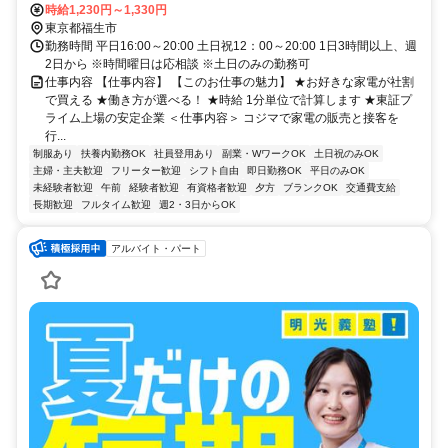
時給1,230円～1,330円
東京都福生市
勤務時間 平日16:00～20:00 土日祝12：00～20:00 1日3時間以上、週
2日から ※時間曜日は応相談 ※土日のみの勤務可
仕事内容 【仕事内容】 【このお仕事の魅力】 ★お好きな家電が社割
で買える ★働き方が選べる！ ★時給 1分単位で計算します ★東証プ
ライム上場の安定企業 ＜仕事内容＞ コジマで家電の販売と接客を
行...
制服あり
扶養内勤務OK
社員登用あり
副業・WワークOK
土日祝のみOK
主婦・主夫歓迎
フリーター歓迎
シフト自由
即日勤務OK
平日のみOK
未経験者歓迎
午前
経験者歓迎
有資格者歓迎
夕方
ブランクOK
交通費支給
長期歓迎
フルタイム歓迎
週2・3日からOK
アルバイト・パート