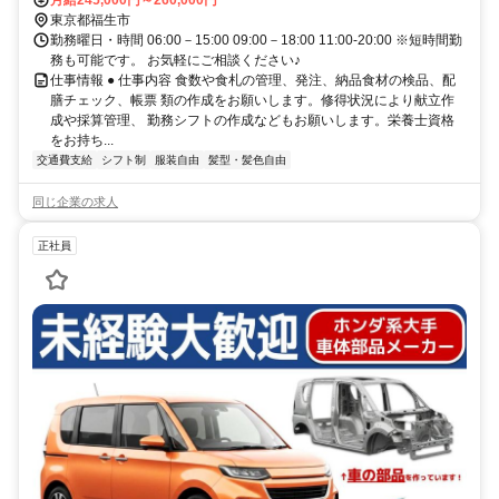
月給245,000円～260,000円
東京都福生市
勤務曜日・時間 06:00－15:00 09:00－18:00 11:00-20:00 ※短時間勤
務も可能です。 お気軽にご相談ください♪
仕事情報 ● 仕事内容 食数や食札の管理、発注、納品食材の検品、配
膳チェック、帳票 類の作成をお願いします。修得状況により献立作
成や採算管理、 勤務シフトの作成などもお願いします。栄養士資格
をお持ち...
交通費支給
シフト制
服装自由
髪型・髪色自由
同じ企業の求人
正社員