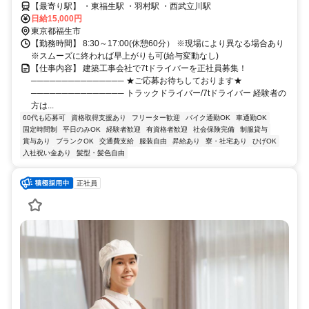
【最寄り駅】 ・東福生駅 ・羽村駅 ・西武立川駅
日給15,000円
東京都福生市
【勤務時間】 8:30～17:00(休憩60分） ※現場により異なる場合あり
※スムーズに終われば早上がりも可(給与変動なし)
【仕事内容】 建築工事会社で7tドライバーを正社員募集！
─────────────── ★ご応募お待ちしております★
─────────────── トラックドライバー/7tドライバー 経験者の
方は...
60代も応募可
資格取得支援あり
フリーター歓迎
バイク通勤OK
車通勤OK
固定時間制
平日のみOK
経験者歓迎
有資格者歓迎
社会保険完備
制服貸与
賞与あり
ブランクOK
交通費支給
服装自由
昇給あり
寮・社宅あり
ひげOK
入社祝い金あり
髪型・髪色自由
正社員