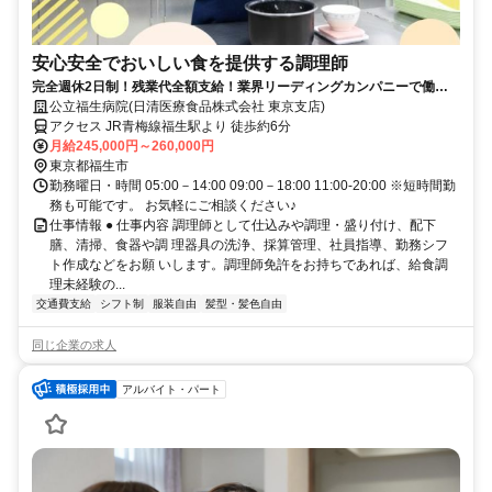
安心安全でおいしい食を提供する調理師
完全週休2日制！残業代全額支給！業界リーディングカンパニーで働き
ませんか？！
公立福生病院(日清医療食品株式会社 東京支店)
アクセス JR青梅線福生駅より 徒歩約6分
月給245,000円～260,000円
東京都福生市
勤務曜日・時間 05:00－14:00 09:00－18:00 11:00-20:00 ※短時間勤
務も可能です。 お気軽にご相談ください♪
仕事情報 ● 仕事内容 調理師として仕込みや調理・盛り付け、配下
膳、清掃、食器や調 理器具の洗浄、採算管理、社員指導、勤務シフ
ト作成などをお願 いします。調理師免許をお持ちであれば、給食調
理未経験の...
交通費支給
シフト制
服装自由
髪型・髪色自由
同じ企業の求人
アルバイト・パート