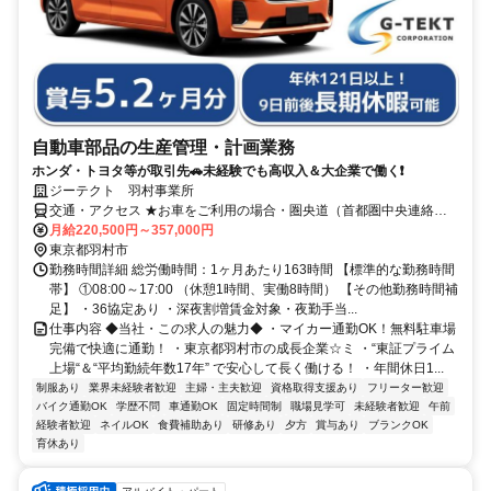
自動車部品の生産管理・計画業務
ホンダ・トヨタ等が取引先🚗未経験でも高収入＆大企業で働く❗
ジーテクト 羽村事業所
交通・アクセス ★お車をご利用の場合・圏央道（首都圏中央連絡自
動車道）「青梅IC」から約15分・中央自動車道 「八王子IC」から約
月給220,500円～357,000円
30分★電車をご利用の場合・JR青梅線「福生駅」東口出口からタク
東京都羽村市
シーで約10分
勤務時間詳細 総労働時間：1ヶ月あたり163時間 【標準的な勤務時間
帯】 ①08:00～17:00 （休憩1時間、実働8時間） 【その他勤務時間補
足】 ・36協定あり ・深夜割増賃金対象・夜勤手当...
仕事内容 ◆当社・この求人の魅力◆ ・マイカー通勤OK！無料駐車場
完備で快適に通勤！ ・東京都羽村市の成長企業☆ミ ・“東証プライム
上場“＆“平均勤続年数17年” で安心して長く働ける！ ・年間休日1...
制服あり
業界未経験者歓迎
主婦・主夫歓迎
資格取得支援あり
フリーター歓迎
バイク通勤OK
学歴不問
車通勤OK
固定時間制
職場見学可
未経験者歓迎
午前
経験者歓迎
ネイルOK
食費補助あり
研修あり
夕方
賞与あり
ブランクOK
育休あり