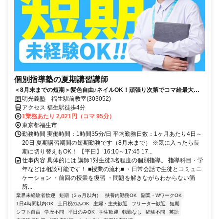
個別指導塾の夏期講習講師
＜8月末までの短期＞髪色自由♪ネイルOK！頑張り次第でコマ給最大
3000円！得意科目で先生デビュー！未経験が活躍中の塾講師◎週１回～
明光義塾 福生駅前教室(303052)
OK（シフト自由）
アクセス 福生駅徒歩4分
1業務あたり 2,021円（コマ 95分）
東京都福生市
勤務時間 実働時間：1時間35分/日 平均勤務日数：1ヶ月あたり4日～
20日 夏期講習期間の短期勤務です（8月末まで） ※気に入ったら長
期に切り替えもOK！ 【平日】 16:10～17:45 17...
仕事内容 具体的には 講師1対生徒3名程度の個別指導。 指導科目・学
年などは相談可能です！ ■授業の流れ■ ・日常会話で生徒とコミュニ
ケーション ・前回の授業を復習 ・問題を解きながらわからない箇
所...
業界未経験者歓迎
短期（3ヵ月以内）
扶養内勤務OK
副業・WワークOK
1日4時間以内OK
土日祝のみOK
主婦・主夫歓迎
フリーター歓迎
短期
シフト自由
学歴不問
平日のみOK
学生歓迎
転勤なし
経験不問
英語