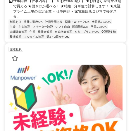
仕事内容 【仕事内容】 【このお仕事の魅力】 ★お好きな家電が社割
で買える ★働き方が選べる！ ★時給 1分単位で計算します！ ★東証
プライム上場の安定企業 ＜仕事内容＞ 家電量販店コジマで接客ス
タ...
制服あり
扶養内勤務OK
社員登用あり
副業・WワークOK
土日祝のみOK
主婦・主夫歓迎
フリーター歓迎
シフト自由
即日勤務OK
平日のみOK
未経験者歓迎
午前
経験者歓迎
有資格者歓迎
夕方
ブランクOK
交通費支給
長期歓迎
フルタイム歓迎
週2・3日からOK
派遣社員