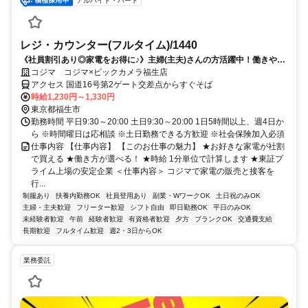
アルバイト・パート
レジ・カウンター(フルタイム)/1440
《社員割引あり◎家電をお得に♪》主婦(主夫)さんの方活躍中！働きやす
い柔軟シフトで家庭との両立可能◎
コジマ コジマ×ビックカメラ福生店
アクセス 国道16号第2ゲート交差点からすぐそば
時給1,230円～1,330円
東京都福生市
勤務時間 平日9:30～20:00 土日9:30～20:00 1日5時間以上、週4日か
ら ※時間曜日は応相談 ※土日勤務できる方歓迎 ※社会保険加入必須
仕事内容 【仕事内容】 【このお仕事の魅力】 ★お好きな家電が社割
で買える ★働き方が選べる！ ★時給 1分単位で計算します ★東証プ
ライム上場の安定企業 ＜仕事内容＞ コジマで家電の販売と接客を
行...
制服あり
扶養内勤務OK
社員登用あり
副業・WワークOK
土日祝のみOK
主婦・主夫歓迎
フリーター歓迎
シフト自由
即日勤務OK
平日のみOK
未経験者歓迎
午前
経験者歓迎
有資格者歓迎
夕方
ブランクOK
交通費支給
長期歓迎
フルタイム歓迎
週2・3日からOK
業務委託