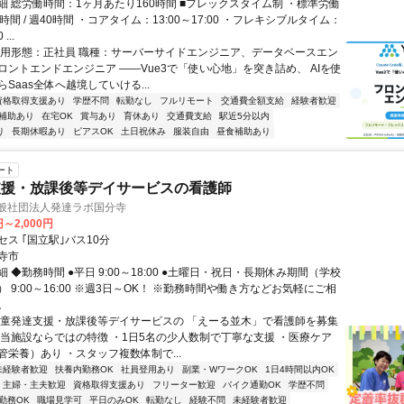
細 総労働時間：1ヶ月あたり160時間 ■フレックスタイム制 ・標準労働
時間 / 週40時間 ・コアタイム：13:00～17:00 ・フレキシブルタイム：
...
雇用形態：正社員 職種：サーバーサイドエンジニア、データベースエン
ロントエンドエンジニア ――Vue3で「使い心地」を突き詰め、 AIを使
Saas全体へ越境していける...
資格取得支援あり
学歴不問
転勤なし
フルリモート
交通費全額支給
経験者歓迎
補助あり
在宅OK
賞与あり
育休あり
交通費支給
駅近5分以内
り
長期休暇あり
ピアスOK
土日祝休み
服装自由
昼食補助あり
ート
支援・放課後等デイサービスの看護師
一般社団法人発達ラボ国分寺
円～2,000円
ス ｢国立駅｣バス10分
寺市
 ◆勤務時間 ●平日 9:00～18:00 ●土曜日・祝日・長期休み期間（学校
 9:00～16:00 ※週3日～OK！ ※勤務時間や働き方などお気軽にご相
。
児童発達支援・放課後等デイサービスの 「えーる並木」で看護師を募集
◆当施設ならではの特徴 ・1日5名の少人数制で丁寧な支援 ・医療ケア
管栄養）あり ・スタッフ複数体制で...
未経験者歓迎
扶養内勤務OK
社員登用あり
副業・WワークOK
1日4時間以内OK
主婦・主夫歓迎
資格取得支援あり
フリーター歓迎
バイク通勤OK
学歴不問
勤務OK
職場見学可
平日のみOK
転勤なし
経験不問
未経験者歓迎