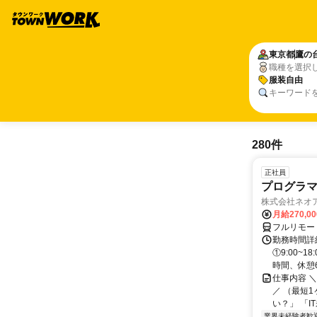
東京都
鷹の
職種を選択
服装自由
キーワード
280件
正社員
プログラマ
株式会社ネオ
月給270,0
フルリモー
勤務時間詳細
①9:00~
時間、休憩6.
仕事内容 
／ （最短
い？」 「I
業界未経験者歓