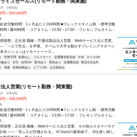
ライズセールス(リモート勤務・関東圏)
Infinity
00円～593,000円
ト
細 総労働時間：1ヶ月あたり160時間 ■フレックスタイム制 ・標準労働
時間 / 週40時間 ・コアタイム：13:00～17:00 ・フレキシブルタイム：
...
雇用形態：正社員 職種：IT/通信製品法人営業、Webサービス法人営業、
――「一人で売る」を卒業。 チームで大手を動かすプレイングマネージ
本ポジションはリモートベース...
り
学歴不問
転勤なし
フルリモート
交通費全額支給
午前
ネイルOK
研修あり
夕方
在宅OK
賞与あり
育休あり
交通費支給
駅近5分以内
り
深夜
長期休暇あり
ピアスOK
土日祝休み
ID法人営業(リモート勤務・関東圏)
Infinity
00円～445,000円
ト
細 総労働時間：1ヶ月あたり160時間 ■フレックスタイム制 ・標準労働
時間 / 週40時間 ・コアタイム：13:00～17:00 ・フレキシブルタイム：
...
雇用形態：正社員 職種：Webサービス法人営業、その他カスタマーサク
画 ――「学ぶ人が評価される」 AI SaaSの最前線で、 AIを使い倒し