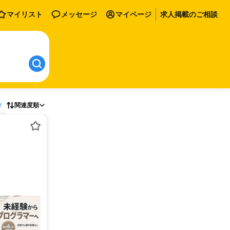
マイリスト
メッセージ
マイページ
求人掲載のご相談
存
関連度順