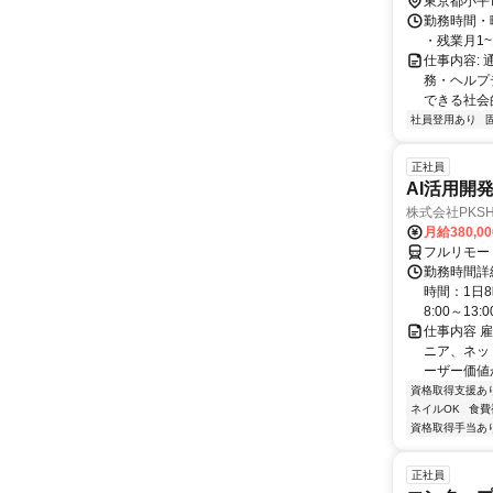
東京都小平
勤務時間・曜
・残業月1~
仕事内容:
務・ヘルプ
できる社会
社員登用あり
正社員
AI活用開
株式会社PKSHA 
月給380,0
フルリモー
勤務時間詳
時間：1日8
8:00～13:00 
仕事内容 
ニア、ネット
ーザー価値か
資格取得支援あ
ネイルOK
食費
資格取得手当あ
正社員