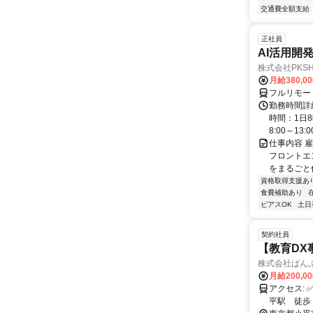
交通費全額支給
正社員
AI活用開
株式会社PKSHA 
月給380,0
フルリモー
勤務時間詳
時間：1日8
8:00～13:00 
仕事内容 
フロントエ
をまるごと作
資格取得支援あ
食費補助あり
ピアスOK
土日
契約社員
【教育DX
株式会社ぱん
月給200,0
アクセス: ✅駅チカ徒歩1分 * 西武国分寺線鷹の台駅 徒歩１分 * JR武蔵野線 新小
平駅 徒歩