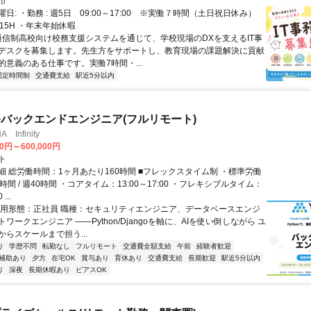
市
日: ・勤務 : 週5日 09:00～17:00 ※実働７時間（土日祝日休み）
15H ・年末年始休暇
 通信制高校向け校務支援システムを通じて、学校現場のDXを支えるIT事
デスクを募集します。先生方をサポートし、教育現場の課題解決に貢献
的意義のある仕事です。実働7時間・...
固定時間制
交通費支給
駅近5分以内
発バックエンドエンジニア(フルリモート)
Infinity
00円～600,000円
ト
細 総労働時間：1ヶ月あたり160時間 ■フレックスタイム制 ・標準労働
時間 / 週40時間 ・コアタイム：13:00～17:00 ・フレキシブルタイム：
...
雇用形態：正社員 職種：セキュリティエンジニア、データベースエンジ
ワークエンジニア ――Python/Djangoを軸に、AIを使い倒しながら ユ
らスケールまで担う...
り
学歴不問
転勤なし
フルリモート
交通費全額支給
午前
経験者歓迎
補助あり
夕方
在宅OK
賞与あり
育休あり
交通費支給
長期歓迎
駅近5分以内
り
深夜
長期休暇あり
ピアスOK