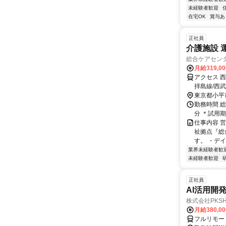
未経験者歓迎
在宅OK
賞与あ
正社員
介護施設 
総合ケアセン
月給319,0
アクセス 
拝島線/西
徒歩９分
東京都小平
勤務時間 総
分 ＊試用
仕事内容 
祉拠点『総
す。 ・デイ
業界未経験者歓
未経験者歓迎
正社員
AI活用開
株式会社PKSHA 
月給380,0
フルリモー