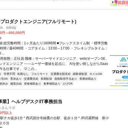
発プロダクトエンジニア(フルリモート)
Infinity
00円～600,000円
ト
細 総労働時間：1ヶ月あたり160時間 ■フレックスタイム制 ・標準労働
時間 / 週40時間 ・コアタイム：13:00～17:00 ・フレキシブルタイム：
...
雇用形態：正社員 職種：サーバーサイドエンジニア、web/オープンSE、
ンドエンジニア ――ユーザー価値を起点に、 AIを使い倒しながらSaas
る仕事です。 💡この...
り
学歴不問
転勤なし
フルリモート
交通費全額支給
経験者歓迎
ネイルOK
在宅OK
育休あり
交通費支給
長期歓迎
資格取得手当あり
長期休暇あり
祝休み
服装自由
昼食補助あり
食事補助あり
ひげOK
事業】ヘルプデスク/IT事務担当
ぷきんラボ
00円以上
２０分