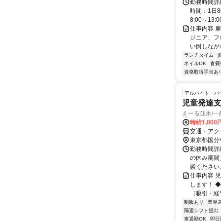
勤務時間詳
時間：1日8
8:00～13:00 
仕事内容 
ジニア、フ
い倒しながら
ランチタイム
ネイルOK
食費
資格取得手当あ
アルバイト・パ
児童発達
えーる並木/
時給1,800
交通・アクセ
東京都国分
勤務時間詳細
の休み期間）
談ください
仕事内容 
します！ 
（吸引・経
制服あり
業界
隔週シフト提出
車通勤OK
即日