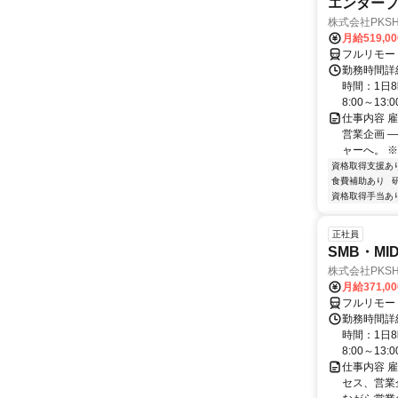
エンタープ
株式会社PKSHA 
月給519,0
フルリモー
勤務時間詳
時間：1日8
8:00～13:00 
仕事内容 
営業企画 
ャーへ。 ※
資格取得支援あ
食費補助あり
資格取得手当あ
正社員
SMB・M
株式会社PKSHA 
月給371,0
フルリモー
勤務時間詳
時間：1日8
8:00～13:00 
仕事内容 
セス、営業企