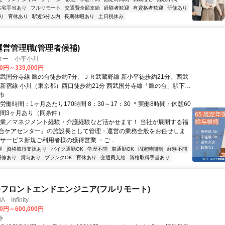
住宅手当あり
フルリモート
交通費全額支給
経験者歓迎
有資格者歓迎
研修あり
り
育休あり
駅近5分以内
長期休暇あり
土日祝休み
運営管理職(管理者候補)
ター 小平小川
00円～339,000円
西武国分寺線 鷹の台徒歩約7分、ＪＲ武蔵野線 新小平徒歩約21分、西武
武新宿線 小川（東京都）西口徒歩約21分 西武国分寺線「鷹の台」駅下車
市
労働時間：1ヶ月あたり170時間 8：30～17：30 ＊実働8時間・休憩60
期間3ヶ月あり（同条件）
営業／マネジメント経験・介護経験など活かせます！ 当社が展開する福
合ケアセンター』の施設長として管理・運営の業務全般をお任せしま
サービス新規ご利用者様の獲得営業 ・ご...
迎
資格取得支援あり
バイク通勤OK
学歴不問
車通勤OK
固定時間制
経験不問
研修あり
賞与あり
ブランクOK
育休あり
交通費支給
資格取得手当あり
発フロントエンドエンジニア(フルリモート)
Infinity
00円～600,000円
ト