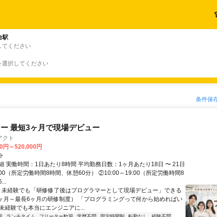
台駅
してください
を選択してください
条件保
ー 最短3ヶ月で現場デビュー
アクト
00円～520,000円
ト
 実働時間：1日あたり8時間 平均勤務日数：1ヶ月あたり18日 〜 21日
18:00（所定労働時間8時間、休憩60分） ②10:00～19:00（所定労働時間8
..
＼ 未経験でも「研修修了後はプログラマーとして現場デビュー」できる
1ヶ月～最長6ヶ月の研修制度） 「プログラミングって何から始めればい
T未経験でも本当にエンジニアに...
迎
ランチタイム
フリーター歓迎
学歴不問
固定時間制
転勤なし
経験不問