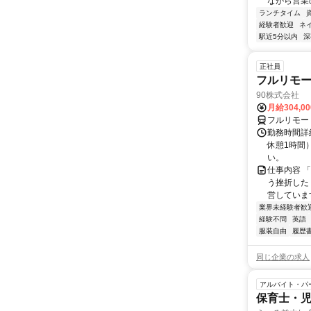
ながら営業
ランチタイム
経験者歓迎
ネ
駅近5分以内
深
正社員
フルリモ
90株式会社
月給304,0
フルリモー
勤務時間詳
休憩1時間
い。
仕事内容 
う挫折したく
営しています
業界未経験者歓
経験不問
英語
服装自由
履歴
同じ企業の求人
アルバイト・パ
保育士・