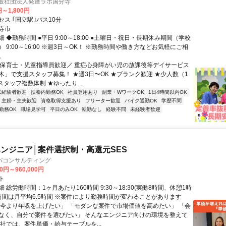
一般社団法人発達ラボ国分寺
円～1,800円
ス ｢国立駅｣バス10分
寺市
 ◆勤務時間 ●平日 9:00～18:00 ●土曜日・祝日・長期休み期間（学校
 9:00～16:00 ※週3日～OK！ ※勤務時間や働き方などお気軽にご相
。
＼保育士・児童指導員歓迎／ 重症心身障がい児の放課後等デイサービス
木」で支援スタッフ募集！ ★週3日〜OK ★ブランク歓迎 ★少人数（1
スタッフ複数体制 ★ゆったり...
未経験者歓迎
扶養内勤務OK
社員登用あり
副業・WワークOK
1日4時間以内OK
主婦・主夫歓迎
資格取得支援あり
フリーター歓迎
バイク通勤OK
学歴不問
勤務OK
職場見学可
平日のみOK
転勤なし
経験不問
未経験者歓迎
ンジニア│案件選択制・高還元SES
バコンサルティング
00円～960,000円
ト
 総労働時間：1ヶ月あたり160時間 9:30～18:30(実働8時間、休憩1時
業時間は月平均6.5時間 ※案件により勤務時間が変わることがあります
「今より年収を上げたい」 「モダンな案件で市場価値を高めたい」 「会
なく、自分で案件を選びたい」 そんなエンジニア向けの環境を整えて
当社では、案件単価・給与テーブルを...