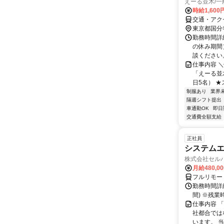
えーる並木/
時給1,600
交通・アクセ
東京都国分
勤務時間詳細
の休み期間）
談ください
仕事内容 
「えーる並
日5名） ★
制服あり
業界
隔週シフト提出
車通勤OK
即日
交通費全額支給
正社員
システムエ
株式会社セル
月給480,0
フルリモー
勤務時間詳細
間) ※残
仕事内容 
社都合では
います。 