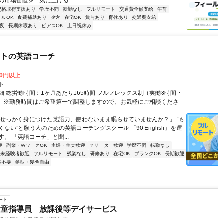
の市場価値を一気に上げる...
資格取得支援あり
学歴不問
転勤なし
フルリモート
交通費全額支給
午前
イルOK
食費補助あり
夕方
在宅OK
賞与あり
育休あり
交通費支給
夜
長期休暇あり
ピアスOK
土日祝休み
ートの英語コーチ
00円以上
ト
細 総労働時間：1ヶ月あたり165時間 フルフレックス制（実働8時間・
） ※勤務時間はご希望第一で調整しますので、お気軽にご相談くださ
「せっかく身につけた英語力、使わないまま眠らせていませんか？」 “も
ない”と願う人のための英語コーチングスクール 「90 English」を運
。 「英語コーチ」と聞...
迎
副業・WワークOK
主婦・主夫歓迎
フリーター歓迎
学歴不問
転勤なし
未経験者歓迎
フルリモート
残業なし
研修あり
在宅OK
ブランクOK
長期歓迎
書不要
髪型・髪色自由
ート
児童指導員 放課後等デイサービス