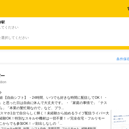
寺駅
してください
を選択してください
条件保
バー
tion
ト
細 【自由シフト】 ・24時間、いつでも好きな時間に配信してOK！ ・
」と思った日は自由に休んで大丈夫です。 ・「家庭の事情で」「テス
ら」「本業の繁忙期なので」など、プラ...
＼スマホ1台で自分らしく輝く！未経験から始めるライブ配信ライバー大
未経験OK！特別なスキルや機材は一切不要！ ✅完全在宅・フルリモー
からでも参加OK！ ✅顔出しなしの「...
フリーター歓迎
短期
シフト自由
学歴不問
フルリモート
経験者歓迎