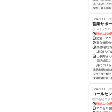
ネイルOK
在宅
髪型・髪色自由
アルバイト・パ
営業サポー
サンベックス
時給1,500
交通・アク
東京都国分
勤務時間詳細
15:00 
仕事内容 
電話対応な
身につけられ
業界未経験者歓
フリーター歓迎
未経験者歓迎
アルバイト・パ
コールセ
株式会社エポ
時給1,40
アクセス 