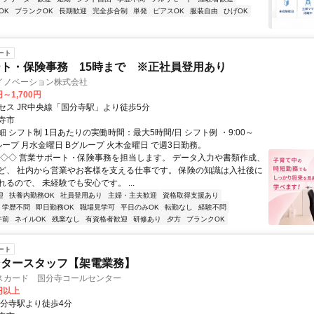
OK
ブランクOK
長期歓迎
完全歩合制
単発
ピアスOK
服装自由
ひげOK
ート
ト・保険事務 15時まで ※正社員登用あり
イノベーション株式会社
円～1,700円
セス JR中央線「国分寺駅」より徒歩5分
寺市
 シフト制 1日あたりの実働時間：最大5時間/日 シフト例 ・9:00～
Aグループ 月水金曜日 Bグループ 火木金曜日 で週3日勤務。
◇◇◇ 営業サポート・保険事務を担当します。 データ入力や書類作成、
ど、 社内から営業やお客様を支える仕事です。 保険の知識は入社後に
るので、 未経験でも安心です。 ...
迎
扶養内勤務OK
社員登用あり
主婦・主夫歓迎
資格取得支援あり
学歴不問
即日勤務OK
職場見学可
平日のみOK
転勤なし
経験不問
午前
ネイルOK
残業なし
有資格者歓迎
研修あり
夕方
ブランクOK
ート
ンタースタッフ【架電業務】
スカード 国分寺コールセンター
0円以上
国分寺駅より徒歩4分