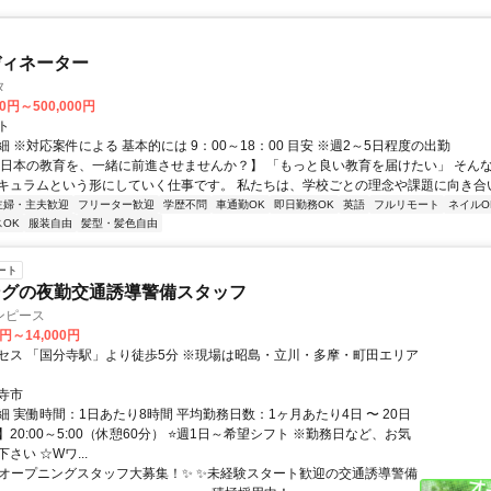
ディネーター
タ
00円～500,000円
ト
 ※対応案件による 基本的には 9：00～18：00 目安 ※週2～5日程度の出勤
【日本の教育を、一緒に前進させませんか？】 「もっと良い教育を届けたい」 そん
キュラムという形にしていく仕事です。 私たちは、学校ごとの理念や課題に向き合いな
主婦・主夫歓迎
フリーター歓迎
学歴不問
車通勤OK
即日勤務OK
英語
フルリモート
ネイルO
OK
服装自由
髪型・髪色自由
ート
ングの夜勤交通誘導警備スタッフ
ンピース
0円～14,000円
セス 「国分寺駅」より徒歩5分 ※現場は昭島・立川・多摩・町田エリア
寺市
 実働時間：1日あたり8時間 平均勤務日数：1ヶ月あたり4日 〜 20日
20:00～5:00（休憩60分） ⭐週1日～希望シフト ※勤務日など、お気
さい ☆Wワ...
✨オープニングスタッフ大募集！✨ ✨未経験スタート歓迎の交通誘導警備