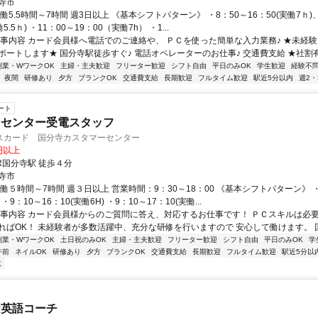
寺市
働5.5時間～7時間 週3日以上 《基本シフトパターン》 ・8：50～16：50(実働7ｈ)、
働5.5ｈ) ・11：00～19：00（実働7h） ・1...
仕事内容 カード会員様へ電話でのご連絡や、 ＰＣを使った簡単な入力業務♪ ★未経
ートします★ 国分寺駅徒歩すぐ♪ 電話オペレーターのお仕事♪ 交通費支給 ★社割有.
副業・WワークOK
主婦・主夫歓迎
フリーター歓迎
シフト自由
平日のみOK
学生歓迎
経験不
夜間
研修あり
夕方
ブランクOK
交通費支給
長期歓迎
フルタイム歓迎
駅近5分以内
週2・
ート
ーセンター受電スタッフ
スカード 国分寺カスタマーセンター
0円以上
R国分寺駅 徒歩４分
寺市
働５時間～7時間 週３日以上 営業時間：9：30～18：00 《基本シフトパターン》 ・
) ・9：10～16：10(実働6H) ・9：10～17：10(実働...
仕事内容 カード会員様からのご質問に答え、対応するお仕事です！ ＰＣスキルは必
ればOK！ 未経験者が多数活躍中、充分な研修を行いますので 安心して働けます。 国分
副業・WワークOK
土日祝のみOK
主婦・主夫歓迎
フリーター歓迎
シフト自由
平日のみOK
学
午前
ネイルOK
研修あり
夕方
ブランクOK
交通費支給
長期歓迎
フルタイム歓迎
駅近5分以
K
な英語コーチ