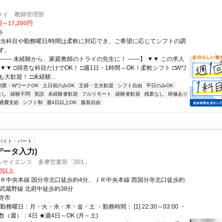
ライ 教師管理部
円～17,200円
ト
担当科目や勤務曜日/時間は柔軟に対応でき、ご希望に応じてシフトの調
す。
【―― 未経験から、家庭教師のトライの先生に！ ――】 ▼▼ この求人
！ ▼▼ □得意な科目だけでOK！ □週1日・1時間～OK！柔軟シフト □Wワ
大歓迎！ □未経験...
副業・WワークOK
土日祝のみOK
主婦・主夫歓迎
シフト自由
平日のみOK
なし
経験不問
英語
未経験者歓迎
フルリモート
経験者歓迎
残業なし
研修あり
通費支給
シフト制
週4日以上OK
服装自由
バイト・パート
データ入力)
ルサイエンス 多摩営業所「001」
6円以上
ＪＲ中央本線 国分寺北口徒歩約4分、ＪＲ中央本線 西国分寺北口徒歩約
Ｒ武蔵野線 北府中徒歩約38分
寺市
勤務曜日：月・火・水・木・金・土 ・勤務時間： [1] 22:30～03:00 ・
（週）：4日 ★週4日～OK (月～土)