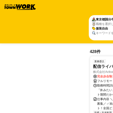
東京都
国分
職種を選択
服装自由
キーワード
428件
業務委託
配信ライ
株式会社Activa
完全歩合制
フルリモー
勤務時間詳
「休みたい
ト期間だか
仕事内容 
募集／ ✅
ト！全国どこ
主婦・主夫歓迎