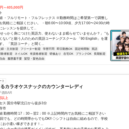
0円～405,000円
ト
細 ・フルリモート・フルフレックス ※勤務時間はご希望第一で調整し
気軽にご相談ください。 ・朝6:00〜10:00頃、夕方17:00〜24:00の時
レッスンを提供して...
「せっかく身につけた英語力、使わないまま眠らせていませんか？」 “も
ない”と願う人のための英語コーチングスクール 「90 English」を運
。 「英語コーチ」と聞く...
主婦・主夫歓迎
フリーター歓迎
学歴不問
即日勤務OK
固定時間制
英語
経験者歓迎
ネイルOK
有資格者歓迎
研修あり
在宅OK
ブランクOK
長期歓迎
自由
履歴書不要
髪型・髪色自由
ート
けるカラオケスナックのカウンターレディ
酒BAR
0円以上
セス 国分寺駅北口から徒歩3分
寺市
 勤務時間 17：30～翌2：00 ※上記時間内でお気軽にご相談下さい
何回でも、どの時間帯からでもOK!! ◇シフトは自由に組めるので、学校
にお小遣い稼ぎできます！...