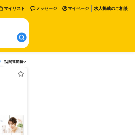
マイリスト
メッセージ
マイページ
求人掲載のご相談
存
関連度順