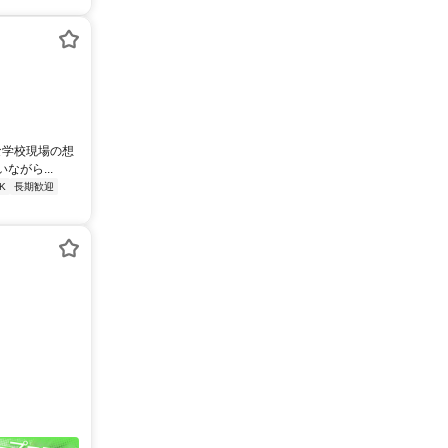
な学校現場の想
がら...
K
長期歓迎