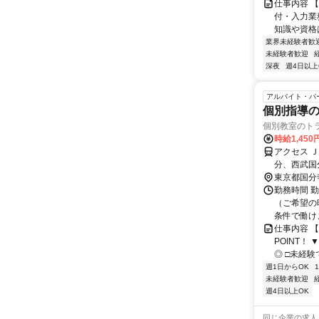
仕事内容 
付・入力業
知識や資格は
業界未経験者歓
未経験者歓迎
深夜
週4日以上
アルバイト・パ
個別指導の
個別教室のト
時給1,450
アクセス 
分、西武国
東京都国分
勤務時間 
（ご希望の
条件で働け
仕事内容 
POINT！
◎ □未経験
週1日からOK
未経験者歓迎
週4日以上OK
同じ企業の求人