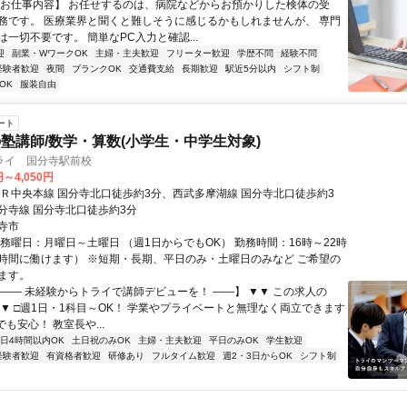
【お仕事内容】 お任せするのは、病院などからお預かりした検体の受
務です。 医療業界と聞くと難しそうに感じるかもしれませんが、 専門
一切不要です。 簡単なPC入力と確認...
迎
副業・WワークOK
主婦・主夫歓迎
フリーター歓迎
学歴不問
経験不問
経験者歓迎
夜間
ブランクOK
交通費支給
長期歓迎
駅近5分以内
シフト制
OK
服装自由
ート
塾講師/数学・算数(小学生・中学生対象)
ライ 国分寺駅前校
円～4,050円
ＪＲ中央本線 国分寺北口徒歩約3分、西武多摩湖線 国分寺北口徒歩約3
分寺線 国分寺北口徒歩約3分
寺市
勤務曜日：月曜日～土曜日 （週1日からでもOK） 勤務時間：16時～22時
時間に働けます） ※短期・長期、平日のみ・土曜日のみなど ご希望の
ます。
【―― 未経験からトライで講師デビューを！ ――】 ▼▼ この求人の
 ▼▼ □週1日・1科目～OK！ 学業やプライベートと無理なく両立できます
でも安心！ 教室長や...
1日4時間以内OK
土日祝のみOK
主婦・主夫歓迎
平日のみOK
学生歓迎
経験者歓迎
有資格者歓迎
研修あり
フルタイム歓迎
週2・3日からOK
シフト制