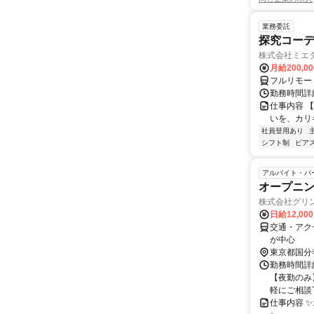
業務委託
探究コー
株式会社ミエ
月給200,0
フルリモー
勤務時間詳細
仕事内容 
いを、カリ
社員登用あり
シフト制
ピアス
アルバイト・パ
オープニ
株式会社グリ
日給12,00
交通・アク
が中心
東京都国分
勤務時間詳細
【夜勤のみ】
軽にご相談下
仕事内容 