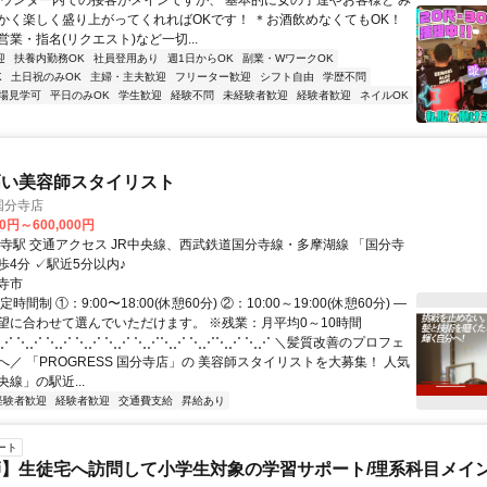
カウンター内での接客がメインですが、 基本的に女の子達やお客様と み
かく楽しく盛り上がってくれればOKです！ ＊お酒飲めなくてもOK！
業・指名(リクエスト)など一切...
迎
扶養内勤務OK
社員登用あり
週1日からOK
副業・WワークOK
K
土日祝のみOK
主婦・主夫歓迎
フリーター歓迎
シフト自由
学歴不問
場見学可
平日のみOK
学生歓迎
経験不問
未経験者歓迎
経験者歓迎
ネイルOK
高い美容師スタイリスト
 国分寺店
00円～600,000円
寺線・多摩湖線 「国分寺
駅」より徒歩4分 ✓駅近5分以内♪
寺市
時間制 ①：9:00〜18:00(休憩60分) ②：10:00～19:00(休憩60分) ―
望に合わせて選んでいただけます。 ※残業：月平均0～10時間
⋰ ⋱⋰ ⋱⋰ ⋱⋰ ⋱⋰ ⋱⋰⋱⋰ ⋱⋰⋱⋰ ⋱⋰ ＼髪質改善のプロフェ
／ 「PROGRESS 国分寺店」の 美容師スタイリストを大募集！ 人気
線」の駅近...
経験者歓迎
経験者歓迎
交通費支給
昇給あり
ート
】生徒宅へ訪問して小学生対象の学習サポート/理系科目メイン