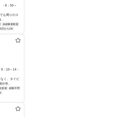
 ・8：50～
験でも周りのス
..
問
未経験者歓迎
3日からOK
9：10～14：
要なく、タイピ
寺...
生歓迎
経験不問
内