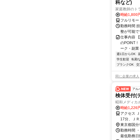
科など)
家庭教師のト
時給1,800
フルリモー
勤務時間 
整が可能で
仕事内容 
のPOINT
ーク・副業も
週1日からOK
学生歓迎
転勤
ブランクOK
交
同じ企業の求人
アル
検体受付(
昭和メディカ
時給1,22
アクセス 
17分、Ｊ
東京都国分
勤務時間 ・
最低勤務日数