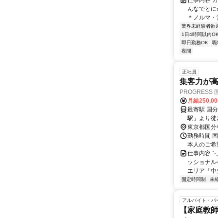
仕事内容 
んなでとに
＊ノルマ・営
業界未経験者歓
1日4時間以内O
即日勤務OK
職
夜間
正社員
集客力が
PROGRESS
月給250,0
最寄駅 国分寺駅 交通アクセス JR中央線、西武鉄道国分
東京都国分
勤務時間 固定
本人のご希
仕事内容 ⋱
ッショナルへ
エリア「中央
固定時間制
未
アルバイト・パ
【家庭教師