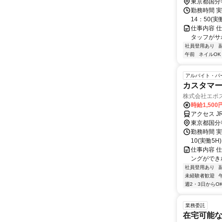
東京都国分
勤務時間 実
14：50(実
仕事内容 
タッフがサポ
社員登用あり
午前
ネイルOK
アルバイト・パ
カスタマ
株式会社エポ
時給1,50
アクセス J
東京都国分
勤務時間 実
10(実働5H
仕事内容 
ングができ
社員登用あり
未経験者歓迎
週2・3日からO
業務委託
在宅可能